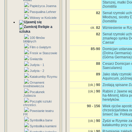
kobiet
Starszej, matki Do
Papieżyca Joanna
Domitilla
Pasqualina Lehner
82
Senat rzymski uchw
Młodszej, siostry 
Wdowy w Kościele
Domitilla
Religie a
ok.
82
Wzniesienie w Rz
sztuka
82
Senat rzymski uch
100 filmów
zmarłego synka Do
biblijnych
Caesar
Film o świętym
85-90
Domicjan ustanawi
(Dolna Germania) 
Fresk w Staszowie
(Górna Germania)
Gwiazda
88
Cesarz Domicjan o
Judyta - 1
Saeculares)
Judyta - 2
89
Jako stały rzymsk
Katakumby Rzymu
Aquincum, późnie
Ornament
(ok.)
90
Zostają spisane
D
średniowiecza
(ok.)
90
Rabini z Jawne wp
Pocałunek
ha-Minim], która p
Judasza
heretyków.
Początki sztuki
chrześci.
90 - 156
Wiek ojców apostol
chrześcijaństwa o
Powstanie teatru
śmierć św. Polika
FR
Symbolika barw
(ok.)
90
Żydzi w Rzymie z
katakumby przy vi
Symbolika kamieni
(ok.)
90
Rzymianie zakłada