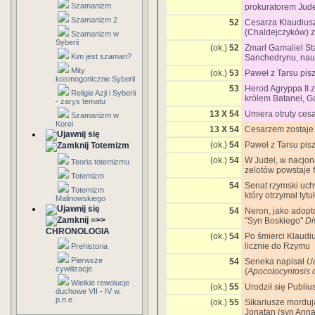
Szamanizm
prokuratorem Jud
Szamanizm 2
52
Cesarza Klaudius
(Chaldejczyków) z 
Szamanizm w
Syberii
(ok.)
52
Zmarł Gamaliel Sta
Kim jest szaman?
Sanchedrynu, nauc
Mity
(ok.)
53
Paweł z Tarsu pis
kosmogoniczne Syberii
53
Herod Agryppa II 
Religie Azji i Syberii
królem Batanei, G
- zarys tematu
13 X 54
Umiera otruty ces
Szamanizm w
Korei
13 X 54
Cesarzem zostaje 
(ok.)
54
Paweł z Tarsu pis
Totemizm
(ok.)
54
W Judei, w nacjona
Teoria totemizmu
zelotów powstaje f
Totemizm
54
Senat rzymski uch
Totemizm
który otrzymał tytu
Malinowskiego
54
Neron, jako adopt
=>>
"Syn Boskiego"
Di
CHRONOLOGIA
(ok.)
54
Po śmierci Klaudiu
licznie do Rzymu
Prehistoria
Pierwsze
54
Seneka napisał
Ud
cywilizacje
(
Apocolocyntosis d
Wielkie rewolucje
(ok.)
55
Urodził się Publiu
duchowe VII - IV w.
p.n.e
(ok.)
55
Sikariusze morduj
Jonatan (syn Ann