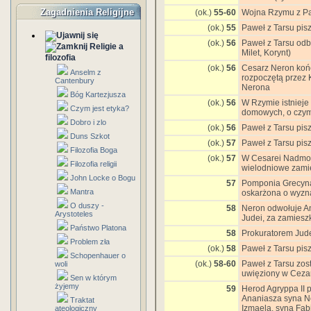
Zagadnienia Religijne
(ok.)
55-60
Wojna Rzymu z Pa
(ok.)
55
Paweł z Tarsu pis
(ok.)
56
Paweł z Tarsu odb
Religie a
Milet, Korynt)
filozofia
(ok.)
56
Cesarz Neron koń
Anselm z
rozpoczętą przez 
Cantenbury
Nerona
Bóg Kartezjusza
(ok.)
56
W Rzymie istnieje
Czym jest etyka?
domowych, o czym
Dobro i zlo
(ok.)
56
Paweł z Tarsu pis
Duns Szkot
(ok.)
57
Paweł z Tarsu pis
Filozofia Boga
(ok.)
57
W Cesarei Nadmor
Filozofia religii
wielodniowe zami
John Locke o Bogu
57
Pomponia Grecyna,
Mantra
oskarżona o wyzn
O duszy -
58
Neron odwołuje An
Arystoteles
Judei, za zamiesz
Państwo Platona
58
Prokuratorem Jude
Problem zła
(ok.)
58
Paweł z Tarsu pis
Schopenhauer o
(ok.)
58-60
Paweł z Tarsu zos
woli
uwięziony w Cezar
Sen w którym
żyjemy
59
Herod Agryppa II 
Ananiasza syna N
Traktat
Izmaela, syna Fab
ateologiczny