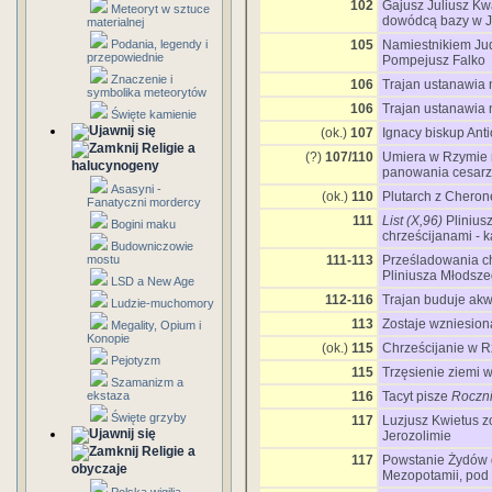
102
Gajusz Juliusz Kw
Meteoryt w sztuce
dowódcą bazy w J
materialnej
Podania, legendy i
105
Namiestnikiem Jud
przepowiednie
Pompejusz Falko
Znaczenie i
106
Trajan ustanawia
symbolika meteorytów
106
Trajan ustanawia 
Święte kamienie
(ok.)
107
Ignacy biskup Anti
Religie a
(?)
107/110
Umiera w Rzymie m
halucynogeny
panowania cesarz
Asasyni -
(ok.)
110
Plutarch z Cheron
Fanatyczni mordercy
111
List (X,96)
Plinius
Bogini maku
chrześcijanami - 
Budowniczowie
mostu
111-113
Prześladowania ch
Pliniusza Młodsz
LSD a New Age
112-116
Trajan buduje akw
Ludzie-muchomory
113
Zostaje wzniesio
Megality, Opium i
Konopie
(ok.)
115
Chrześcijanie w R
Pejotyzm
115
Trzęsienie ziemi w
Szamanizm a
ekstaza
116
Tacyt pisze
Roczni
Święte grzyby
117
Luzjusz Kwietus z
Jerozolimie
Religie a
117
Powstanie Żydów d
obyczaje
Mezopotamii, pod