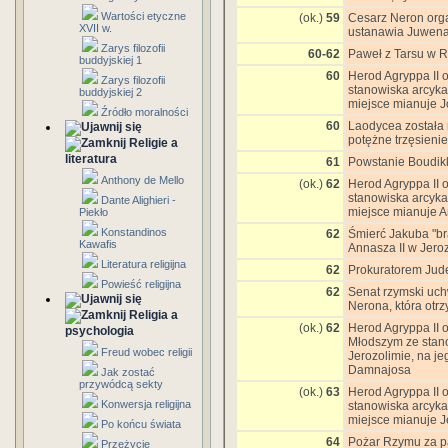
Wartości etyczne
(ok.)
59
Cesarz Neron orga
XVII w.
ustanawia Juwenal
Zarys filozofii
60-62
Paweł z Tarsu w 
buddyjskiej 1
60
Herod Agryppa II 
Zarys filozofii
stanowiska arcyka
buddyjskiej 2
miejsce mianuje 
Źródło moralności
60
Laodycea została 
potężne trzęsienie
Religie a
literatura
61
Powstanie Boudikki
Anthony de Mello
(ok.)
62
Herod Agryppa II 
stanowiska arcyka
Dante Alighieri -
miejsce mianuje 
Piekło
Konstandinos
62
Śmierć Jakuba "br
Kawafis
Annasza II w Jero
Literatura religijna
62
Prokuratorem Jude
Powieść religijna
62
Senat rzymski uchw
Nerona, która otrz
Religia a
(ok.)
62
Herod Agryppa II 
psychologia
Młodszym ze stano
Freud wobec religii
Jerozolimie, na j
Damnajosa
Jak zostać
przywódcą sekty
(ok.)
63
Herod Agryppa II
Konwersja religijna
stanowiska arcyka
miejsce mianuje 
Po końcu świata
64
Pożar Rzymu za p
Przeżycie