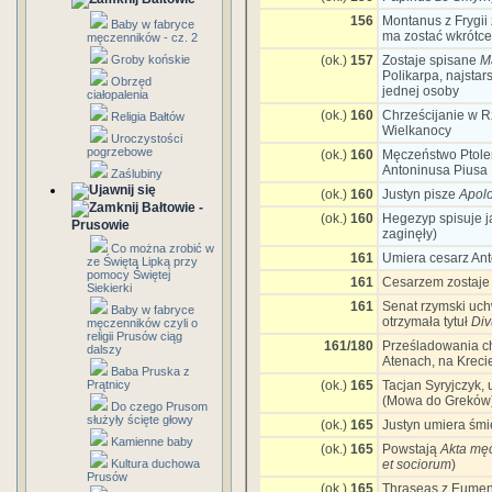
156
Montanus z Frygii
Baby w fabryce
ma zostać wkrótc
męczenników - cz. 2
Groby końskie
(ok.)
157
Zostaje spisane
M
Polikarpa, najst
Obrzęd
jednej osoby
ciałopalenia
(ok.)
160
Chrześcijanie w R
Religia Bałtów
Wielkanocy
Uroczystości
pogrzebowe
(ok.)
160
Męczeństwo Ptole
Antoninusa Piusa
Zaślubiny
(ok.)
160
Justyn pisze
Apolo
Bałtowie -
(ok.)
160
Hegezyp spisuje j
Prusowie
zaginęły)
Co można zrobić w
161
Umiera cesarz Ant
ze Świętą Lipką przy
pomocy Świętej
161
Cesarzem zostaje 
Siekierki
161
Senat rzymski uchw
Baby w fabryce
otrzymała tytuł
Div
męczenników czyli o
religii Prusów ciąg
161/180
Prześladowania ch
dalszy
Atenach, na Krecie
Baba Pruska z
Prątnicy
(ok.)
165
Tacjan Syryjczyk,
(Mowa do Greków
Do czego Prusom
służyły ścięte głowy
(ok.)
165
Justyn umiera śm
Kamienne baby
(ok.)
165
Powstają
Akta męc
Kultura duchowa
et sociorum
)
Prusów
(ok.)
165
Thraseas z Eumenii