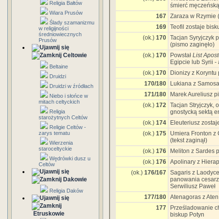
Religia Bałtów
śmierć męczeńską
Wiara Prusów
167
Zaraza w Rzymie 
Ślady szamanizmu
169
Teofil zostaje bis
w religijności
średniowiecznych
(ok.)
170
Tacjan Syryjczyk 
Prusów
(pismo zaginęło)
Celtowie
(ok.)
170
Powstał
List Apos
Egipcie lub Syrii -
Beltaine
(ok.)
170
Dionizy z Koryntu
Druidzi
170/180
Lukiana z Samosa
Druidzi w źródłach
171/180
Marek Aureliusz p
Niebo i słońce w
mitach celtyckich
(ok.)
172
Tacjan Stryjczyk,
Religia
gnostycką sektą e
starożytnych Celtów
(ok.)
174
Eleuteriusz zosta
Religie Celtów -
zarys tematu
(ok.)
175
Umiera Fronton z C
(tekst zaginął)
Wierzenia
staroceltyckie
(ok.)
176
Meliton z Sardes 
Wędrówki dusz u
(ok.)
176
Apolinary z Hierap
Celtów
(ok.)
176/167
Sagaris z Laodyce
Dakowie
panowania cesarza
Serwiliusz Paweł
Religia Daków
177/180
Atenagoras z Aten
177
Prześladowanie ch
Etruskowie
biskup Potyn