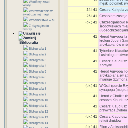
Wiedźmy znad
męski potomek sły
Warty
24 I 41
Cesarz Kaligula z
Wprowadzenie w
świat czarnej magii
25 I 41
Cesarzem zostaje 
Wróżbiarstwo w ST
(ok.)
41
Chrześcijaństwo r
Z klątwą im do
środowiskach mie
twarzy
(judeochrześcijani
41
Herod Agryppa I z
królem Judei i Sa
Bibliografia
arcykapłanów w św
Bibliografia 1
41
Tyberiusz Klaudius
Bibliografia 2
i astrologiem dwo
Bibliografia 3
41
Cesarz Klaudiusz
Korsykę
Bibliografia 4
41
Herod Agryppa I o
Bibliografia 5
arcykapłana świąt
Bibliografia 6
mianuje Szymona
Bibliografia 7
(ok.)
41
W Ostii (porcie 
Bibliografia 8
synagoga (mogła 
Bibliografia 9
41
Herod z Chalkis (b
cesarza Klaudiusz
Bibliografia 10
Bibliografia 11
41
Cesarz Klaudiusz
przywraca Żydom p
Bibliografia 12
(ok.)
41
Cesarz Klaudiusz 
Bibliografia 13
religii druidów
Bibliografia 14
(ok.)
41
Filon z Aleksandri