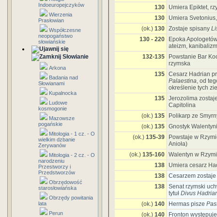
Indoeuropejczyków
130
Umiera Epiktet, rzy
Wierzenia
130
Umiera Svetonius, 
Prasłowian
(ok.)
130
Zostaje spisany
Li
Współczesne
neopogaństwo
130 - 220
Epoka Apologetów 
słowiańskie
ateizm, kanibalizm
Słowianie
132-135
Powstanie Bar Ko
rzymska
Arkona
135
Cesarz Hadrian pr
Badania nad
Palaestina
, od te
Słowianami
określenie tych zi
Kupalnocka
135
Jerozolima zostaj
Ludowe
Capitolina
kosmogonie
(ok.)
135
Polikarp ze Smyrn
Mazowsze
pogańskie
(ok.)
135
Gnostyk Walentyni
Mitologia - 1 cz. - O
(ok.)
135-39
Powstaje w Rzymi
wielkim dzbanie
Anioła)
Zerywanów
(ok.)
135-160
Walentyn w Rzym
Mitologia - 2 cz. - O
narodzeniu
138
Umiera cesarz Ha
Przestworzy i
Przedstworzów
138
Cesarzem zostaje 
Obrzędowość
138
Senat rzymski uch
starosłowiańska
tytuł
Divus Hadria
Obrzędy powitania
lata
(ok.)
140
Hermas pisze
Pas
Perun
(ok.)
140
Fronton występuj