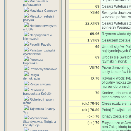
rządził zaledwie 8
Machiavelli o
państwach k
69
Cesarz Witeliusz w
Matylda z Canossy
XII 69
Świątynia Jowisz
Mieszko I religia i
w czasie pożaru 
polityka
22 XII 69
Cesarz Witeliusz
Neokonserwatyzm
żołnierzy Wespaz
w USA
69-96
Rzymem włada dyn
Neopoganizm w
Niemczech
1 VII 69
Cesarzem zostaje
Pacelli i Pavelic
69
Urodził się św. Po
Państwo i związki
najsłynniejszych 
wyznaniowe
69
Urodził się Sweton
Pierwsza
rzymski historyk
Poprawka
VIII 70
Pożar Jerozolimy, 
Prawo wyznaniowe
kasty kapłanów i l
Religia i
IX 70
Rzymski wódz Tyt
demokracja
oficjalny rozkaz z
Religie a wojna
murów obronnych
Rewolucja
70
Koniec judaizmu dr
francuska a Kościół
stronnictwa sadu
Richelieu i raison
d'état
(ok.)
70-90
Okres rozdzieleni
Tajemnica Joanny
(ok.)
70-80
Pokój Flawijski - 
'Arc
(ok.)
70
Ignacy zostaje bis
Wyznaniowa
Skandynawia: Religia a
(ok.)
70
Faryzeusze w Ja
konstytucja
ben Zakaj kładą f