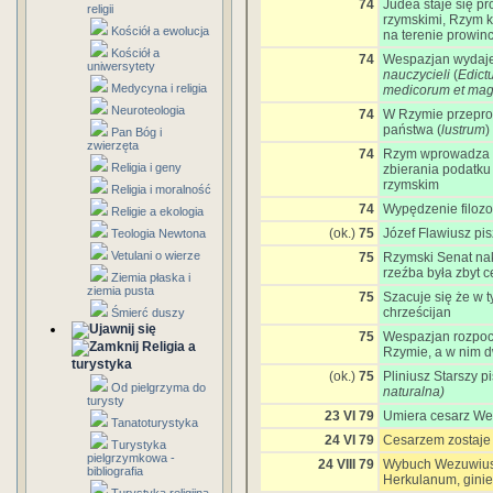
74
Judea staje się p
religii
rzymskimi, Rzym k
Kościół a ewolucja
na terenie prowinc
Kościół a
74
Wespazjan wydaj
uniwersytety
nauczycieli
(
Edict
Medycyna i religia
medicorum et mag
Neuroteologia
74
W Rzymie przepro
państwa (
lustrum
)
Pan Bóg i
zwierzęta
74
Rzym wprowadza
Religia i geny
zbierania podatk
rzymskim
Religia i moralność
74
Wypędzenie filoz
Religie a ekologia
(ok.)
75
Józef Flawiusz pi
Teologia Newtona
Vetulani o wierze
75
Rzymski Senat na
rzeźba była zbyt c
Ziemia płaska i
ziemia pusta
75
Szacuje się że w 
chrześcijan
Śmierć duszy
75
Wespazjan rozpo
Religia a
Rzymie, a w nim dw
turystyka
(ok.)
75
Pliniusz Starszy p
Od pielgrzyma do
naturalna)
turysty
23 VI 79
Umiera cesarz We
Tanatoturystyka
24 VI 79
Cesarzem zostaje 
Turystyka
pielgrzymkowa -
24 VIII 79
Wybuch Wezuwiusz
bibliografia
Herkulanum, ginie 