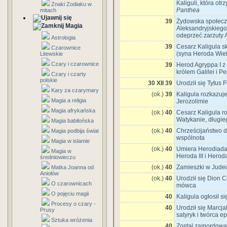
Kaliguli, która otr
Znaki Zodiaku w
Panthea
mitach
39
Żydowska społeczn
Magia
Aleksandryjskiego 
odeprzeć zarzuty
Astrologia
39
Cesarz Kaligula 
Czarownice
(syna Heroda Wielk
Litewskie
Czary i czarownice
39
Herod Agryppa I z 
królem Galilei i Pe
Czary i czarty
polskie
30 XII 39
Urodził się Tytus 
Kary za czarymary
(ok.)
39
Kaligula rozkazuj
Magia a religia
Jerozolimie
Magia afrykańska
(ok.)
40
Cesarz Kaligula 
Watykanie, długi
Magia babilońska
(ok.)
40
Chrześcijaństwo d
Magia podbija świat
wspólnota
Magia w islamie
(ok.)
40
Umiera Herodiada,
Magia w
Heroda III i Hero
średniowieczu
(ok.)
40
Zamieszki w Judei
Matka Joanna od
Aniołów
(ok.)
40
Urodził się Dion Ch
O czarownicach
mówca
O pojęciu magii
40
Kaligula ogłosił s
Procesy o czary -
40
Urodził się Marcja
Prusy
satyryk i twórca 
Sztuka wróżenia
40
Został zamordowan