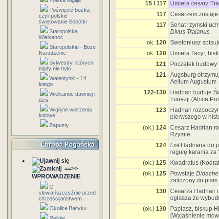
Polska wigilja
15 I 117
Umiera cesarz Tra
Poświęcić bożka,
117
Cesarzem zostaje 
czyli polskie
świętowanie Sobótki
117
Senat rzymski uchw
Staropolska
Divus Traianus
Wielkanoc
ok.
120
Swetoniusz spisu
Staropolskie - Boże
Narodzenie
ok.
120
Umiera Tacyt, hist
Sylwestry, których
121
Początek budowy 
nigdy nie było
121
Augsburg otrzymuj
Walentynki - 14
Aelium Augustum
lutego
122-130
Hadrian buduje Św
Wielkanoc dawniej i
Tunezji (Africa Pr
dziś
Wigilijne wierzenia
123
Hadrian rozpocz
ludowe
pierwszego w hist
Zapusty
(ok.)
124
Cesarz Hadrian 
Rzymie
Europa Pogańska
124
List
Hadriana do p
regułę karania za
(ok.)
125
Kwadratus (Kodra
==>>
(ok.)
125
Powstaje
Didache
WPROWADZENIE
zaliczony do pism
O
130
Cesarza Hadrian o
słowiańszczyźnie przed
ogłasza że wybudu
chrześcijaństwem
Okolice Bałtyku
(ok.)
130
Papiasz, biskup Hi
(Wyjaśnienie mów 
Religie