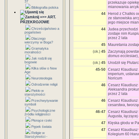
37
przekazuje opiekę
mianowania arcyk
Bibliografia polska
44
Herod z Chalkis o
=>> ART.
ze stanowiska arc
PRZEKROJOWE
jego miejsce mian
Chrześcijaństwo a
44
Judea przechodzi 
pogaństwo
zostaje nim Kuspi
przez 2 lata
Dlaczego
wierzymy w Boga?
45
Mauretania zostaj
Gramatyka
(ok.)
45
Zaczynają powsta
moralności
domus ecclesiae
)
Jak rodzili się
bogowie
(ok.)
45
Urodził się Plutarc
Kilka słów o New
45-50
Cesarz Klaudiusz 
Age
imperium, ustanaw
Noricum
Neuroteologia
Odrodzenie religii
46
Cesarz Klaudiusz 
Aleksandra prokur
Piekło w
przez 2 lata
starożytności
46
Cesarz Klaudiusz p
Przechwytywanie
symboli
cesarstwa, tworzą
Psychologiczne
46-47
Cesarz Klaudiusz 
źródła religijności
Augusta, łączącej
Płonące rzeki
47
Klęska głodu w Pa
Pępek świata
47
Cesarz Klaudiusz 
Religie w
Kolegium 60 Haru
Starożytności -