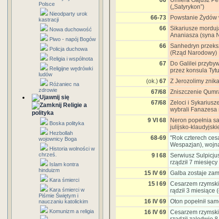
66
Umiera Gajusz Pet
Polsce
(„Satyrykon”)
Nieodparty urok
66-73
Powstanie Żydów 
kastracji
66
Sikariusze morduj
Nowa duchowość
Ananiasza (syna 
Piwo - napój Bogów
66
Sanhedryn przekszt
Policja duchowa
(Rząd Narodowy)
Religia i wspólnota
67
Do Galilei przyby
Religijne wędrówki
przez konsula Tyt
ludów
(ok.)
67
Z Jerozolimy znik
Różaniec na
zdrowie
67/68
Zniszczenie Qumr
67/68
Zeloci i Sykariusz
Religie a
wybrali Fanazesa 
polityka
9 VI 68
Neron popełnia sa
Boska polityka
julijsko-klaudyjski
Hezbollah
68-69
"Rok czterech cesa
wojownicy Boga
Wespazjan), woj
Historia wolności w
chrześ.
9 I 68
Serwiusz Sulpicju
rządził 7 miesięcy
Islam kontra
hinduizm
15 IV 69
Galba zostaje za
Kara śmierci
15 I 69
Cesarzem rzymskim
Kara śmierci w
rądził 3 miesiące 
Piśmie Świętym i
16 IV 69
Oton popełnił sa
nauczaniu katolickim
Komunizm a religia
16 IV 69
Cesarzem rzymskim 