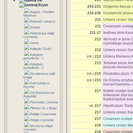
203
Męczeństwo Perpet
Rzym
203-231
Orygenes kieruje 
August - Pontifex
210-236
Działalność pisar
Maximus
211
Umiera cesarz Se
Boskość cesarzy
211
Cesarzami zostają
Eneida
211-17
budowa term Karak
Hellenizacji religii
rzymskiej
212
Wchodzi w życie
C
Janus
rzymskiego wszys
Kaligula i Żydzi
212
Umiera cesarz Ge
Kolegium
(ok.)
212
Umiera Klemens A
pontyfików - 1
213
Tertulian pisze
Ad
Kolegium
przeciw monarch
pontyfików - 2
(ok.)
215
Filostratos pisze
T
Kto pierwszy palił
księgi
(ok.)
215
Do Rzymu przybywa
Kult Kybele w
monarchianizmu, 
Rzymie
217
Kalikst zostaje bi
Od Romulusa do
biskupowi zbyt duż
Republiki
Kalikst będzie bi
Parentalia, Lemuria
ok.
217
Hipolit pisze
Trady
Pliniusz St. o Bogu
217
Umiera cesarz Kar
Religie Cesarstwa
217
Cesarzem zostaje
Religie rzymskie
218
Umiera cesarz Ma
Wczesna religia
rzymska
218
Cesarzem zostaje