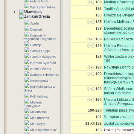
Polscy Goci
(ok.)
180
Meliton z Sardes 
Wierzenia Gotów
183
Teofil z Antiochii p
185
Urodził się Oryge
Grecja
(ok.)
185
Umiera Meliton z 
Apollo
189
Demetriusz zostaj
Bogowie
stanowisko do rok
Bogowie w
tragediach Eurypidesa
(ok.)
189
Polikrates z Efezu
Dionizje
(ok.)
189
Umiera Eleuteriu
Adversus Haeres
Grecja i Egipt
189
Wiktor zostaje bi
Grecka świątynia
199
Hermes Kylleński
(ok.)
190
Powstaje
List do 
Hestia i Westa
(ok.)
190
Demetriusz biskup 
Kadmos i Harmonia
astronomicznymi o
Kosmogonia
tradycję
Listów Pa
Kult Asklepiosa w
(ok.)
190
Spór o Wielkanoc -
Grecji
innym kościołom
Kult Kabirów
(ok.)
190
Umiera Lukian z Sa
Misteria
Śmierci Peregrina
Eleuzyjskie
190-220
Tertulian pisze sw
Mit Adonisa
191
Serapion zostaje 
Mit Orfeusza
31 XII 192
Został zamordowan
Mit Syzyfa
Mit o upadku dusz
193
Rok pięciu cesarz