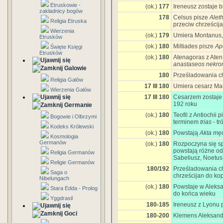
Etruskowie -
(ok.)
177
Ireneusz zostaje
zakładnicy bogów
178
Celsus pisze
Alet
Religia Etruska
przeciw chrześcij
Wierzenia
(ok.)
179
Umiera Montanus,
Etrusków
(ok.)
180
Miltiades pisze
Ap
Święte Księgi
Etrusków
(ok.)
180
Atenagoras z Aten
anastaseos nekro
Galowie
180
Prześladowania ch
Religia Galów
17 III 180
Umiera cesarz Mar
Wierzenia Galów
17 III 180
Cesarzem zostaje
192 roku
Germanie
(ok.)
180
Teofil z Antiochii 
Bogowie i Olbrzymi
terminem
trias
- tr
Kodeks Królewski
(ok.)
180
Powstają
Akta męc
Kosmologia
Germanów
(ok.)
180
Rozpoczyna się sp
powstają różne o
Religia Germanów
Sabeliusz, Noetus
Religie Germanów
180/192
Prześladowania chr
Saga o
chrześcijan do kop
Nibelungach
(ok.)
180
Powstaje w Aleksa
Stara Edda - Prolog
do końca wieku
Yggdrasil
180-185
Ireneusz z Lyonu 
Goci
180-200
Klemens Aleksandr