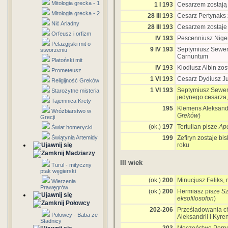
Mitologia grecka - 1
1 I 193
Cesarzem zostają
Mitologia grecka - 2
28 III 193
Cesarz Pertynaks 
Nić Ariadny
28 III 193
Cesarzem zostaje 
Orfeusz i orfizm
IV 193
Pescenniusz Niger
Pelazgijski mit o
9 IV 193
Septymiusz Sewer
stworzeniu
Carnuntum
Platoński mit
IV 193
Klodiusz Albin zo
Prometeusz
1 VI 193
Cesarz Dydiusz Jul
Religijność Greków
1 VI 193
Septymiusz Sewer,
Starożytne misteria
jedynego cesarza,
Tajemnica Krety
195
Klemens Aleksandr
Wróżbiarstwo w
Greków
)
Grecji
(ok.)
197
Tertulian pisze
Ap
Świat homerycki
Świątynia Artemidy
199
Zefiryn zostaje b
roku
Madziarzy
III wiek
Turul - mityczny
ptak węgierski
(ok.)
200
Minucjusz Feliks, 
Wierzenia
Prawęgrów
(ok.)
200
Hermiasz pisze
Sz
eksofilosofon
)
Połowcy
202-206
Prześladowania chr
Połowcy - Baba ze
Aleksandrii i Kyr
Stadnicy