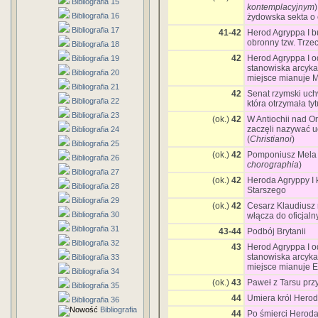
Bibliografia 15
kontemplacyjnym
Bibliografia 16
żydowska sekta o 
Bibliografia 17
41-42
Herod Agryppa I b
obronny tzw. Trze
Bibliografia 18
42
Herod Agryppa I 
Bibliografia 19
stanowiska arcyka
Bibliografia 20
miejsce mianuje M
Bibliografia 21
42
Senat rzymski uchw
Bibliografia 22
która otrzymała ty
Bibliografia 23
(ok.)
42
W Antiochii nad O
zaczęli nazywać u
Bibliografia 24
(
Christianoi
)
Bibliografia 25
(ok.)
42
Pomponiusz Mela 
Bibliografia 26
chorographia
)
Bibliografia 27
(ok.)
42
Heroda Agryppy I 
Bibliografia 28
Starszego
Bibliografia 29
(ok.)
42
Cesarz Klaudiusz re
Bibliografia 30
włącza do oficjal
Bibliografia 31
43-44
Podbój Brytanii
Bibliografia 32
43
Herod Agryppa I o
stanowiska arcyka
Bibliografia 33
miejsce mianuje E
Bibliografia 34
(ok.)
43
Paweł z Tarsu przy
Bibliografia 35
44
Umiera król Herod
Bibliografia 36
Bibliografia
44
Po śmierci Heroda