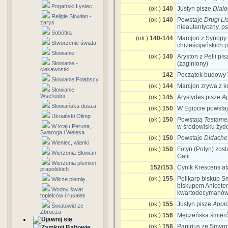
Pogański Łysiec
(ok.)
140
Justyn pisze
Dialo
Religie Słowian -
(ok.)
140
Powstaje
Drugi Li
zarys
nieautentyczny, ps
Sobótka
(ok.)
140-144
Marcjon z Synopy
Stworzenie świata
chrześcijańskich 
Słowianie
(ok.)
140
Aryston z Pelli pi
Słowianie -
(zaginiony)
ciekawostki
142
Początek budowy W
Słowianie Połabscy
(ok.)
144
Marcjon zrywa z k
Słowianie
Wschodni
(ok.)
145
Arystydes pisze
A
Słowiańska dusza
(ok.)
150
W Egipcie powstaj
Ukraiński Olimp
(ok.)
150
Powstają
Testame
W kraju Peruna,
w środowisku żyd
Swaroga i Welesa
(ok.)
150
Powstaje
Didache
Wieniec, wianki
(ok.)
150
Fotyn (Potyn) zos
Wierzenia Słowian
Galii
Wierzenia plemion
152/153
Cynik Krescens ata
prapolskich
(ok.)
155
Polikarp biskup S
Wilcze plemię
biskupem Anicetem
Wodny świat
kwartodecymanów
topielców i rusałek
(ok.)
155
Justyn pisze
Apolo
Światowid ze
Zbrucza
(ok.)
156
Męczeńska śmierć
(ok.)
156
Papirius ze Smyrn
Bałtowie