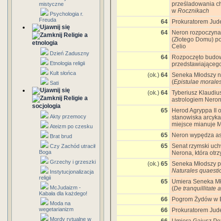
prześladowania ch
mistyczne
w
Rocznikach
Psychologia r.
Freuda
64
Prokuratorem Jude
64
Neron rozpoczyn
Religie a
(Złotego Domu) po
etnologia
Celio
Dzień Zaduszny
64
Rozpoczęto budow
Etnologia religii
przedstawiającego
Kult słońca
(ok.)
64
Seneka Młodszy n
(
Epistulae morale
Sati
(ok.)
64
Tyberiusz Klaudiu
Religie a
astrologiem Nero
socjologia
65
Herod Agryppa II 
Akty przemocy
stanowiska arcyka
miejsce mianuje Ma
Ateizm po czesku
65
Neron wypędza as
Brat brud
65
Senat rzymski uch
Czy Zachód utracił
Boga
Nerona, która otrz
Grzechy i grzeszki
(ok.)
65
Seneka Młodszy pi
Naturales quaesti
Instytucjonalizacja
religii
65
Umiera Seneka Mło
McJudaizm -
(
De tranquillitate 
Kabała dla każdego!
66
Pogrom Żydów w 
Moda na
wegetarianizm
66
Prokuratorem Jude
Mordy rytualne w