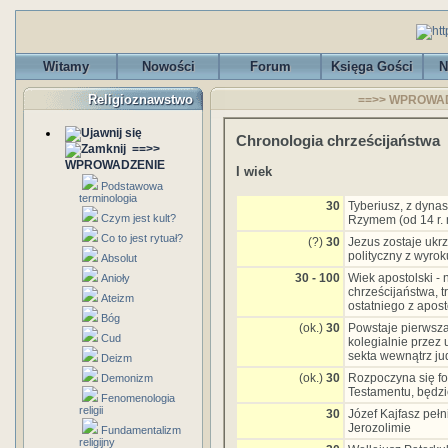
Witamy
Nowości
Forum
Księga Gości
N
Religioznawstwo
==>> WPROWADZE
Chronologia chrześcijaństwa
==>>
WPROWADZENIE
I wiek
Podstawowa
terminologia
30
Tyberiusz, z dynast
Czym jest kult?
Rzymem (od 14 r. n
Co to jest rytuał?
(?)
30
Jezus zostaje ukr
polityczny z wyrok
Absolut
30 - 100
Wiek apostolski - 
Anioły
chrześcijaństwa, t
Ateizm
ostatniego z apos
Bóg
(ok.)
30
Powstaje pierwsza
Cud
kolegialnie przez
sekta wewnątrz j
Deizm
(ok.)
30
Rozpoczyna się fo
Demonizm
Testamentu, będzie
Fenomenologia
religii
30
Józef Kajfasz pełn
Jerozolimie
Fundamentalizm
religijny