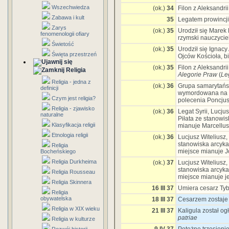
Wszechwiedza
(ok.)
34
Filon z Aleksandri
Zabawa i kult
35
Legatem prowincji 
Zarys
(ok.)
35
Urodził się Marek 
fenomenologii ofiary
rzymski nauczyciel
Świetość
(ok.)
35
Urodził się Ignacy
Święta przestrzeń
Ojców Kościoła, bi
(ok.)
35
Filon z Aleksandrii
Religia
Alegorie Praw
(
Le
Religia - jedna z
(ok.)
36
Grupa samarytańs
definicji
wymordowana na st
Czym jest religia?
polecenia Poncjus
Religia - zjawisko
(ok.)
36
Legat Syrii, Lucju
naturalne
Piłata ze stanowis
Klasyfikacja religii
mianuje Marcellu
Etnologia religii
(ok.)
36
Lucjusz Witeliusz,
stanowiska arcyka
Religia
miejsce mianuje 
Bocheńskiego
Religia Durkheima
(ok.)
37
Lucjusz Witeliusz
stanowiska arcyka
Religia Rousseau
miejsce mianuje je
Religia Skinnera
16 III 37
Umiera cesarz Tyb
Religia
obywatelska
18 III 37
Cesarzem zostaje 
Religia w XIX wieku
21 III 37
Kaligula został o
patriae
Religia w kulturze