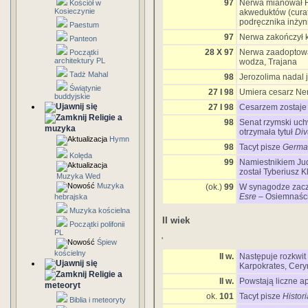
97
Nerwa mianował F
Kościół w
Kosieczynie
akweduktów (curat
podręcznika inżyni
Paestum
97
Nerwa zakończył 
Panteon
28 X 97
Nerwa zaadoptowa
Początki
architektury PL
wodza, Trajana
Tadż Mahal
98
Jerozolima nadal j
Świątynie
27 I 98
Umiera cesarz Ne
buddyjskie
27 I 98
Cesarzem zostaje 
Religie a
98
Senat rzymski uch
muzyka
otrzymała tytuł
Div
Hymn
98
Tacyt pisze
German
Kolęda
99
Namiestnikiem Jud
został Tyberiusz K
Muzyka Wed
Muzyka
(ok.)
99
W synagodze zacz
Esre
– Osiemnaści
hebrajska
Muzyka kościelna
II wiek
Początki polifonii
PL
'
Śpiew
kościelny
II w.
Następuje rozkwit 
Karpokrates, Cery
Religie a
II w.
Powstają liczne a
meteoryt
ok.
101
Tacyt pisze
Histor
Biblia i meteoryty