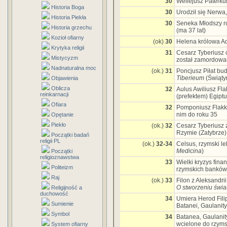
30
Wellejusz Paterku
Historia Boga
30
Urodził się Nerwa,
Historia Piekła
30
Seneka Młodszy ro
Historia grzechu
(ma 37 lat)
Kozioł ofiarny
(ok)
30
Helena królowa A
Krytyka religii
31
Cesarz Tyberiusz 
Mistycyzm
został zamordowan
Nadnaturalna moc
(ok.)
31
Poncjusz Piłat bu
Tiberieum
(Świąty
Objawienia
Oblicza
32
Aulus Awiliusz Fl
reinkarnacji
(prefektem) Egiptu
Ofiara
32
Pomponiusz Flakku
nim do roku 35
Opętanie
Piekło
(ok.)
32
Cesarz Tyberiusz 
Rzymie (Zatybrze)
Początki badań
religii PL
(ok.)
32-34
Celsus, rzymski l
Medicina
)
Początki
religioznawstwa
33
Wielki kryzys fi
Politeizm
rzymskich banków
Raj
(ok.)
33
Filon z Aleksandrii
O stworzeniu świa
Religijność a
duchowość
34
Umiera Herod Filip
Sumienie
Batanei, Gaulanit
Symbol
34
Batanea, Gaulanit
wcielone do rzymsk
System ofiarny