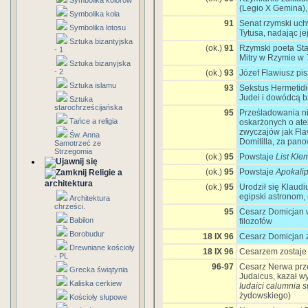
Symbolika kolorów
(Legio X Gemina),
Symbolika koła
91
Senat rzymski uchwa
Symbolika lotosu
Tytusa, nadając jej
Sztuka bizantyjska
(ok.)
91
Rzymski poeta Sta
- 1
Mitry w Rzymie w
Sztuka bizanyjska
- 2
(ok.)
93
Józef Flawiusz pi
Sztuka islamu
93
Sekstus Hermetid
Judei i dowódcą b
Sztuka
starochrześcijańska
95
Prześladowania ni
Tańce a religia
oskarżonych o ate
zwyczajów jak Flav
Św. Anna
Domitilla, za pan
Samotrzeć ze
Strzegomia
(ok.)
95
Powstaje
List Kl
(ok.)
95
Powstaje
Apokali
Religie a
architektura
(ok.)
95
Urodził się Klaud
egipski astronom,
Architektura
chrześci.
95
Cesarz Domicjan w
Babilon
filozofów
Borobudur
18 IX 96
Cesarz Domicjan 
Drewniane kościoły
18 IX 96
Cesarzem zostaje 
- PL
96-97
Cesarz Nerwa prze
Grecka świątynia
Judaicus, kazał w
Kaliska cerkiew
Iudaici calumnia s
żydowskiego)
Kościoły słupowe