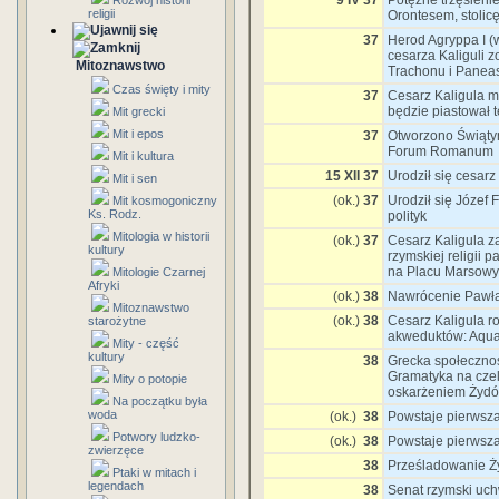
9 IV 37
Potężne trzęsieni
Rozwój historii
religii
Orontesem, stolicę
37
Herod Agryppa I (
cesarza Kaliguli z
Mitoznawstwo
Trachonu i Panea
Czas święty i mity
37
Cesarz Kaligula m
będzie piastował 
Mit grecki
Mit i epos
37
Otworzono Świątyn
Forum Romanum
Mit i kultura
15 XII 37
Urodził się cesar
Mit i sen
(ok.)
37
Urodził się Józef 
Mit kosmogoniczny
Ks. Rodz.
polityk
Mitologia w historii
(ok.)
37
Cesarz Kaligula za
kultury
rzymskiej religii 
na Placu Marsow
Mitologie Czarnej
Afryki
(ok.)
38
Nawrócenie Pawła
Mitoznawstwo
(ok.)
38
Cesarz Kaligula 
starożytne
akweduktów: Aqua
Mity - część
kultury
38
Grecka społecznoś
Gramatyka na czel
Mity o potopie
oskarżeniem Żydó
Na początku była
woda
(ok.)
38
Powstaje pierwsza
Potwory ludzko-
(ok.)
38
Powstaje pierwsz
zwierzęce
38
Prześladowanie Ż
Ptaki w mitach i
legendach
38
Senat rzymski uchwa