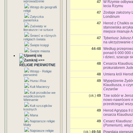
wprowadzenie
47
W Rzymie odbywa
lecia Rzymu
Wstęp do geografii
religii
47
Zostaje założony 
Londinum
Zatyczka
panieńska
47
Herod z Chalkis o
Zaświaty w
stanowiska arcyka
literaturze i w sztuce
miejsce mianuje 
Śmierć w różnych
47
Tyberiusz Juliusz 
religiach świata
na ukrzyżowanie 
Święte księgi
44-48
Według przeprow
Święte miasta
ponad 6 000 000 o
i dzieci, szacuje 
=>>
48
Cesarza Klaudius
RELIGIE PIERWOTNE
prokuratorem Jud
Wstęp - Religie
48
Umiera król Herod
pierwotne
49
Wypędzenie Żydó
Huna i Roa
Klaudiusza, o cz
Kult Macierzy
Cezarów
Kult przodków we
(ok.)
49
Tzw sobór w Jeroz
współczesnym
nowo-nawróceni n
Wietnamie
przestrzegać wszy
Kult szczątków
kostnych
49
Herod Agryppa II 
cesarza Klaudiusz
Mana
49
Cesarz Klaudiusz 
Najstarsze religie
Malty
(
Pomerium
), włąc
Najstasze religie
(ok.)
49-58
Powstają pierwsze