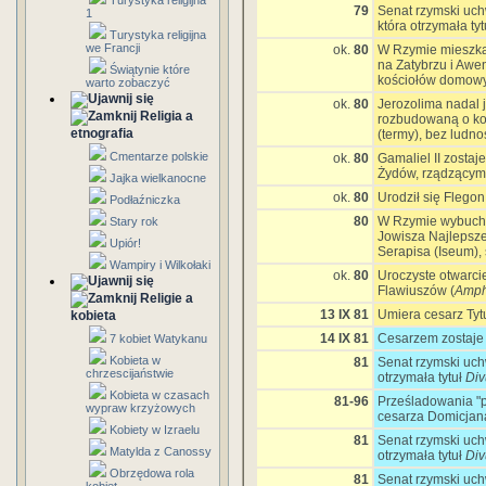
Turystyka religijna
79
Senat rzymski uch
1
która otrzymała ty
Turystyka religijna
we Francji
ok.
80
W Rzymie mieszkał
na Zatybrzu i Awen
Świątynie które
kościołów domow
warto zobaczyć
ok.
80
Jerozolima nadal j
Religia a
rozbudowaną o kos
etnografia
(termy), bez ludno
Cmentarze polskie
ok.
80
Gamaliel II zostaj
Żydów, rządzący
Jajka wielkanocne
ok.
80
Urodził się Flegon 
Podłaźniczka
80
W Rzymie wybucha 
Stary rok
Jowisza Najlepsze
Upiór!
Serapisa (Iseum),
Wampiry i Wilkołaki
ok.
80
Uroczyste otwarci
Flawiuszów (
Amph
Religie a
13 IX 81
Umiera cesarz Tyt
kobieta
14 IX 81
Cesarzem zostaje 
7 kobiet Watykanu
Kobieta w
81
Senat rzymski uchw
chrzescijaństwie
otrzymała tytuł
Div
Kobieta w czasach
81-96
Prześladowania "
wypraw krzyżowych
cesarza Domicjan
Kobiety w Izraelu
81
Senat rzymski uchw
Matylda z Canossy
otrzymała tytuł
Div
Obrzędowa rola
81
Senat rzymski uchw