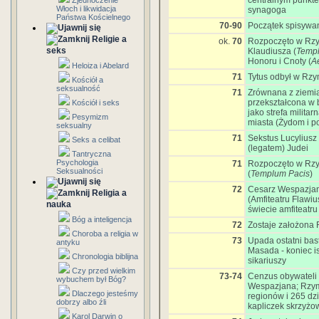
centralnym punktem
Zjednoczenie
Włoch i likwidacja
synagoga
Państwa Kościelnego
70-90
Początek spisywa
Religie a
ok.
70
Rozpoczęto w Rzy
seks
Klaudiusza (
Templ
Honoru i Cnoty (
Ae
Heloiza i Abelard
71
Tytus odbył w Rzy
Kościół a
seksualność
71
Zrównana z ziemią
przekształcona w 
Kościół i seks
jako strefa milita
Pesymizm
miasta (Żydom i 
seksualny
71
Sekstus Lucyliusz
Seks a celibat
(legatem) Judei
Tantryczna
Psychologia
71
Rozpoczęto w Rzy
Seksualności
(
Templum Pacis
)
72
Cesarz Wespazja
Religia a
(Amfiteatru Flawi
nauka
świecie amfiteatru
Bóg a inteligencja
72
Zostaje założona F
Choroba a religia w
73
Upada ostatni bas
antyku
Masada - koniec is
Chronologia biblijna
sikariuszy
Czy przed wielkim
73-74
Cenzus obywateli
wybuchem był Bóg?
Wespazjana; Rzym 
Dlaczego jesteśmy
regionów i 265 dzi
dobrzy albo źli
kapliczek skrzyżo
Karol Darwin o