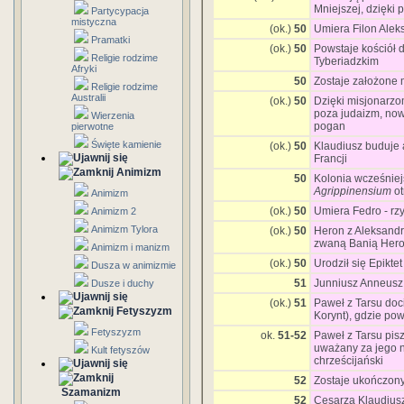
Mniejszej, dzięki
Partycypacja
mistyczna
(ok.)
50
Umiera Filon Aleks
Pramatki
(ok.)
50
Powstaje kościół
Religie rodzime
Tyberiadzkim
Afryki
50
Zostaje założone 
Religie rodzime
Australii
(ok.)
50
Dzięki misjonarzo
poza judaizm, now
Wierzenia
pogan
pierwotne
Święte kamienie
(ok.)
50
Klaudiusz buduje 
Francji
Animizm
50
Kolonia wcześnie
Agrippinensium
o
Animizm
(ok.)
50
Umiera Fedro - rz
Animizm 2
Animizm Tylora
(ok.)
50
Heron z Aleksandr
zwaną Banią Her
Animizm i manizm
(ok.)
50
Urodził się Epiktet 
Dusza w animizmie
51
Junniusz Anneusz 
Dusze i duchy
(ok.)
51
Paweł z Tarsu doci
Fetyszyzm
Korynt), gdzie pow
Fetyszyzm
ok.
51-52
Paweł z Tarsu pis
uważany za jego na
Kult fetyszów
chrześcijański
52
Zostaje ukończony
Szamanizm
52
Cesarza Klaudiusz