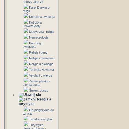
dobrzy albo źli
Karol Darwin o
religii
Kościół a ewolucja
Kościół a
uniwersytety
Medycyna i religia
Neuroteologia
Pan Bóg i
zwierzęta
Religia i geny
Religia i moralność
Religie a ekologia
Teologia Newtona
Vetulani o wierze
Ziemia płaska i
ziemia pusta
Śmierć duszy
Religia a
turystyka
Od pielgrzyma do
turysty
Tanatoturystyka
Turystyka
pielgrzymkowa -