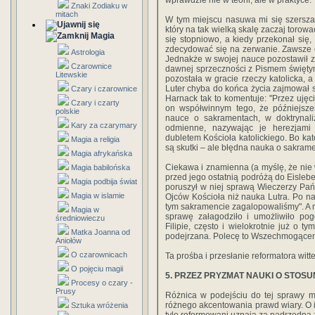
wprawdzie nie w teorii, ale w praktyce.
Znaki Zodiaku w
mitach
W tym miejscu nasuwa mi się szersza 
który na tak wielką skalę zaczaj toro
Magia
się stopniowo, a kiedy przekonał się,
zdecydować się na zerwanie. Zawsze ch
Astrologia
Jednakże w swojej nauce pozostawił z 
Czarownice
dawnej sprzeczności z Pismem święty
Litewskie
pozostała w gracie rzeczy katolicka, 
Luter chyba do końca życia zajmował st
Czary i czarownice
Harnack tak to komentuje: "Przez ujęci
Czary i czarty
on współwinnym tego, że późniejszem
polskie
nauce o sakramentach, w doktrynaliz
Kary za czarymary
odmienne, nazywając je herezjami 
dubletem Kościoła katolickiego. Bo kato
Magia a religia
są skutki – ale błędna nauka o sakramen
Magia afrykańska
Ciekawa i znamienna (a myślę, że nie
Magia babilońska
przed jego ostatnią podróżą do Eislebe
Magia podbija świat
poruszył w niej sprawą Wieczerzy Pańsk
Magia w islamie
Ojców Kościoła niż nauka Lutra. Po nam
tym sakramencie zagalopowaliśmy". A n
Magia w
sprawę załagodziło i umożliwiło pog
średniowieczu
Filipie, często i wielokrotnie już o 
Matka Joanna od
podejrzana. Polecę to Wszechmogącemu
Aniołów
O czarownicach
Ta prośba i przesłanie reformatora wit
O pojęciu magii
5. PRZEZ PRYZMAT NAUKI O STOS
Procesy o czary -
Prusy
Różnica w podejściu do tej sprawy m
różnego akcentowania prawd wiary. O ile 
Sztuka wróżenia