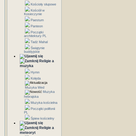
Kościoły słupowe
Kościół w
Kosieczynie
Paestum
Panteon
Początki
architektury PL
Tadż Mahal
Świątynie
buddyjskie
Religie a
muzyka
Hymn
Kolęda
Muzyka Wed
Muzyka
hebrajska
Muzyka kościelna
Początki polifonii
PL
Śpiew kościelny
Religie a
meteoryt