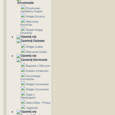
Etruskowie
Etruskowie -
zakładnicy bogów
Religia Etruska
Wierzenia
Etrusków
Święte Księgi
Etrusków
Galowie
Religia Galów
Wierzenia Galów
Germanie
Bogowie i Olbrzymi
Kodeks Królewski
Kosmologia
Germanów
Religia Germanów
Religie Germanów
Saga o
Nibelungach
Stara Edda - Prolog
Yggdrasil