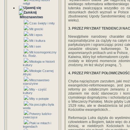
"wysłannikom diabła" jak najgorszą o
Rozwój historii
religii
wielkiego reformatora wittenberskiego
luterska zwalczająca wszystko co ni
stosunkach dwóch wyznań w Polsce (p
zbudowanej Ugody Sandomierskiej czy
Mitoznawstwo
wieku).
Czas święty i mity
3. PRZEZ PRYZMAT TENDENCJI N
Mit grecki
Mit i epos
Niewątpliwie narodowy charakter dz
nacjonalistyczne za ciążyły na całym 
Mit i kultura
partykularyzm i ograniczając przez cał
Mit i sen
zasadzie obszaru kulturowego. Ta
Mit kosmogoniczny
wspomnianych próbach unii w Polsce, 
Ks. Rodz.
Kalwina, który był reformatorem czysto
zostały w którymś momencie zdomin
Mitologia w historii
zrodzony, im też służyć pragną...").
kultury
Mitologie Czarnej
4. PRZEZ PRYZMAT POŁOWICZNOŚC
Afryki
Mitoznawstwo
Chyba najcięższym zarzutem, jaki możn
starożytne
ewangelicko-reformowanego, jest p
reformy po ostatecznym zerwaniu z 
Mity - część
kultury
zdaniem nie dość stanowczo i kons
rzymskiego dogmatyzmu i scholastycyzm
Mity o potopie
o Wieczerzy Pańskiej. Może gdyby Luter
Na początku była
1529 roku, ale w dwadzieścia lat pó
woda
Kościołów ewangelickich...
Potwory ludzko-
zwierzęce
Reformacja Lutra dążyła do wyelimin
człowiekiem a Bogiem, także więc do z
Ptaki w mitach i
dzisiaj, w niektórych Kościołach lu
legendach