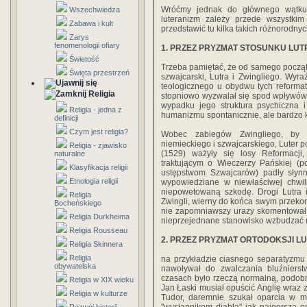
Wróćmy jednak do głównego wątku.
Wszechwiedza
luteranizm zależy przede wszystkim
Zabawa i kult
przedstawić tu kilka takich różnorodnyc
Zarys
fenomenologii ofiary
1. PRZEZ PRYZMAT STOSUNKU LUT
Świetość
Trzeba pamiętać, że od samego początk
Święta przestrzeń
szwajcarski, Lutra i Zwingliego. Wy
teologicznego u obydwu tych reformat
Religia
stopniowo wyzwalał się spod wpływów t
wypadku jego struktura psychiczna 
Religia - jedna z
humanizmu spontanicznie, ale bardzo k
definicji
Czym jest religia?
Wobec zabiegów Zwingliego, by d
niemieckiego i szwajcarskiego, Luter 
Religia - zjawisko
(1529) ważyły się losy Reformacj
naturalne
traktującym o Wieczerzy Pańskiej (p
Klasyfikacja religii
ustępstwom Szwajcarów) padły słyn
Etnologia religii
wypowiedziane w niewłaściwej chwili
niepowetowaną szkodę. Drogi Lutra i
Religia
Zwingli, wierny do końca swym przekona
Bocheńskiego
nie zapomniawszy urazy skomentował j
Religia Durkheima
nieprzejednane stanowisko wzbudzać mo
Religia Rousseau
2. PRZEZ PRYZMAT ORTODOKSJI L
Religia Skinnera
Religia
na przykładzie ciasnego separatyzmu
obywatelska
nawoływał do zwalczania bluźnierst
czasach było rzeczą normalną, podobn
Religia w XIX wieku
Jan Łaski musiał opuścić Anglię wra
Religia w kulturze
Tudor, daremnie szukał oparcia w m