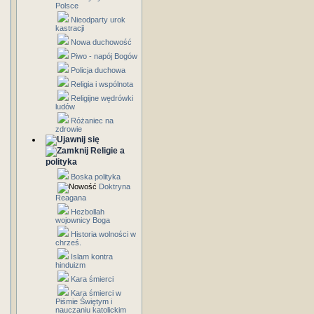
Polsce
Nieodparty urok
kastracji
Nowa duchowość
Piwo - napój Bogów
Policja duchowa
Religia i wspólnota
Religijne wędrówki
ludów
Różaniec na
zdrowie
Religie a
polityka
Boska polityka
Doktryna
Reagana
Hezbollah
wojownicy Boga
Historia wolności w
chrześ.
Islam kontra
hinduizm
Kara śmierci
Kara śmierci w
Piśmie Świętym i
nauczaniu katolickim