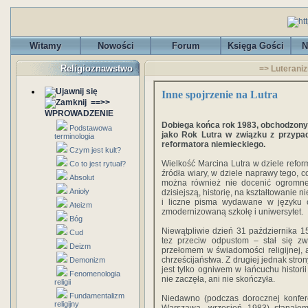
Witamy
Nowości
Forum
Księga Gości
N
Religioznawstwo
=> Luteraniz
Inne spojrzenie na Lutra
==>>
WPROWADZENIE
Dobiega końca rok 1983, obchodzony 
Podstawowa
jako Rok Lutra w związku z przypad
terminologia
reformatora niemieckiego.
Czym jest kult?
Wielkość Marcina Lutra w dziele refor
Co to jest rytuał?
źródła wiary, w dziele naprawy tego, c
Absolut
można również nie docenić ogromne
Anioły
dzisiejszą, historię, na kształtowanie 
i liczne pisma wydawane w języku 
Ateizm
zmodernizowaną szkołę i uniwersytet.
Bóg
Niewątpliwie dzień 31 października 1
Cud
tez przeciw odpustom – stał się z
Deizm
przełomem w świadomości religijnej,
chrześcijaństwa. Z drugiej jednak stro
Demonizm
jest tylko ogniwem w łańcuchu historii
Fenomenologia
nie zaczęła, ani nie skończyła.
religii
Fundamentalizm
Niedawno (podczas dorocznej konfere
religijny