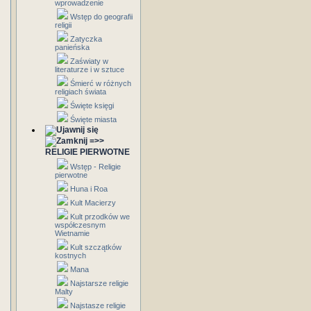
wprowadzenie
Wstęp do geografii
religii
Zatyczka
panieńska
Zaświaty w
literaturze i w sztuce
Śmierć w różnych
religiach świata
Święte księgi
Święte miasta
=>>
RELIGIE PIERWOTNE
Wstęp - Religie
pierwotne
Huna i Roa
Kult Macierzy
Kult przodków we
współczesnym
Wietnamie
Kult szczątków
kostnych
Mana
Najstarsze religie
Malty
Najstasze religie