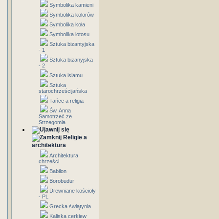
Symbolika kamieni
Symbolika kolorów
Symbolika koła
Symbolika lotosu
Sztuka bizantyjska
- 1
Sztuka bizanyjska
- 2
Sztuka islamu
Sztuka
starochrześcijańska
Tańce a religia
Św. Anna
Samotrzeć ze
Strzegomia
Religie a
architektura
Architektura
chrześci.
Babilon
Borobudur
Drewniane kościoły
- PL
Grecka świątynia
Kaliska cerkiew