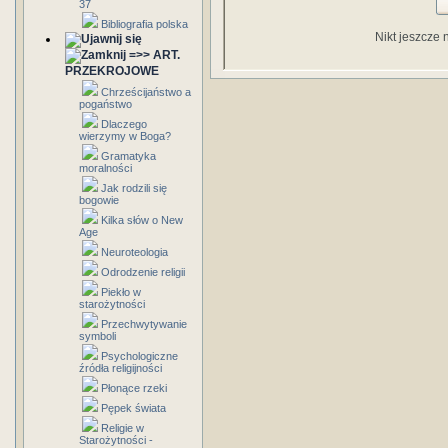
37
Bibliografia polska
Nikt jeszcze 
=>> ART.
PRZEKROJOWE
Chrześcijaństwo a
pogaństwo
Dlaczego
wierzymy w Boga?
Gramatyka
moralności
Jak rodzili się
bogowie
Kilka słów o New
Age
Neuroteologia
Odrodzenie religii
Piekło w
starożytności
Przechwytywanie
symboli
Psychologiczne
źródła religijności
Płonące rzeki
Pępek świata
Religie w
Starożytności -