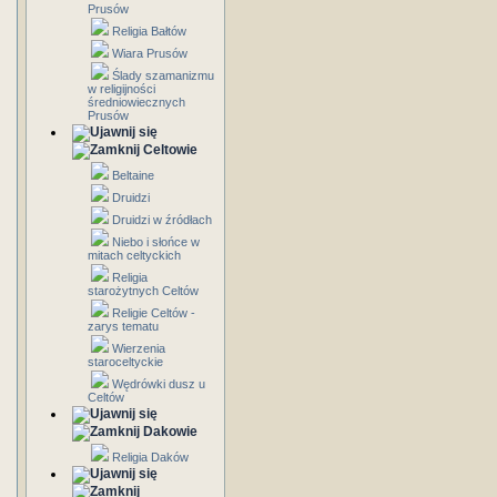
Prusów
Religia Bałtów
Wiara Prusów
Ślady szamanizmu
w religijności
średniowiecznych
Prusów
Celtowie
Beltaine
Druidzi
Druidzi w źródłach
Niebo i słońce w
mitach celtyckich
Religia
starożytnych Celtów
Religie Celtów -
zarys tematu
Wierzenia
staroceltyckie
Wędrówki dusz u
Celtów
Dakowie
Religia Daków