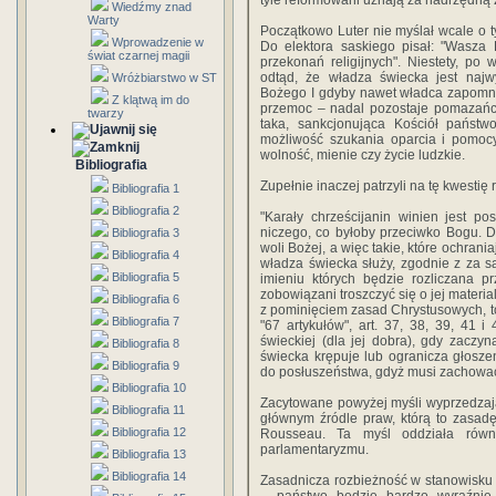
tyle reformowani uznają za nadrzędną z
Wiedźmy znad
Warty
Początkowo Luter nie myślał wcale o t
Wprowadzenie w
Do elektora saskiego pisał: "Wasza 
świat czarnej magii
przekonań religijnych". Niestety, po
odtąd, że władza świecka jest naj
Wróżbiarstwo w ST
Bożego I gdyby nawet władca zapomnia
Z klątwą im do
przemoc – nadal pozostaje pomazańc
twarzy
taka, sankcjonująca Kościół państw
możliwość szukania oparcia i pomoc
wolność, mienie czy życie ludzkie.
Bibliografia
Zupełnie inaczej patrzyli na tę kwestię 
Bibliografia 1
Bibliografia 2
"Karały chrześcijanin winien jest po
niczego, co byłoby przeciwko Bogu. 
Bibliografia 3
woli Bożej, a więc takie, które ochrani
Bibliografia 4
władza świecka służy, zgodnie z za 
Bibliografia 5
imieniu których będzie rozliczana p
zobowiązani troszczyć się o jej materia
Bibliografia 6
z pominięciem zasad Chrystusowych, to
Bibliografia 7
"67 artykułów", art. 37, 38, 39, 41 
świeckiej (dla jej dobra), gdy zacz
Bibliografia 8
świecka krępuje lub ogranicza głosze
Bibliografia 9
do posłuszeństwa, gdyż musi zachować
Bibliografia 10
Zacytowane powyżej myśli wyprzedzają
Bibliografia 11
głównym źródle praw, którą to zasad
Bibliografia 12
Rousseau. Ta myśl oddziała równ
parlamentaryzmu.
Bibliografia 13
Bibliografia 14
Zasadnicza rozbieżność w stanowisku 