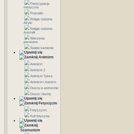
Partycypacja
mistyczna
Pramatki
Religie rodzime
Afryki
Religie rodzime
Australii
Wierzenia
pierwotne
Święte kamienie
Animizm
Animizm
Animizm 2
Animizm Tylora
Animizm i manizm
Dusza w animizmie
Dusze i duchy
Fetyszyzm
Fetyszyzm
Kult fetyszów
Szamanizm