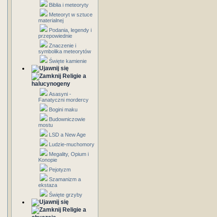
Biblia i meteoryty
Meteoryt w sztuce
materialnej
Podania, legendy i
przepowiednie
Znaczenie i
symbolika meteorytów
Święte kamienie
Religie a
halucynogeny
Asasyni -
Fanatyczni mordercy
Bogini maku
Budowniczowie
mostu
LSD a New Age
Ludzie-muchomory
Megality, Opium i
Konopie
Pejotyzm
Szamanizm a
ekstaza
Święte grzyby
Religie a