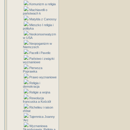
Komunizm a religia
Machiavelli o
państwach k
Matylda z Canossy
Mieszko I religia i
polityka
Neokonserwatyzm
w USA
Neopoganizm w
Niemczech
Pacelli i Pavelic
Państwo i związki
wyznaniowe
Pierwsza
Poprawka
Prawo wyznaniowe
Religia i
demokracja
Religie a wojna
Rewolucja
francuska a Kościół
Richelieu i raison
d'état
Tajemnica Joanny
'Arc
Wyznaniowa
Skandynawia: Religia a