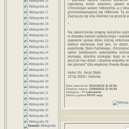
– państwo będzie bardzo wyraźnie w
Bibliografia 15
najostrzej, moim zdaniem, ujawni s
Bibliografia 16
Chrześcijan wobec hitleryzmu, a z drug
przeciwstawiającej się Hitlerowi. Tę
Bibliografia 17
Zaznacza się ona również na gruncie p
Bibliografia 18
Bibliografia 19
*
Bibliografia 20
Na zakończenie pragnę wyraźnie zazna
Bibliografia 21
w dodatku bardzo wybiórczego i subiek
aspekcie spraw, które różnią reformow
Bibliografia 22
dalece dominuje nad tym, co dzieli
Bibliografia 23
wspólnotę Stołu Pańskiego, chrzcielni
opinii światowych autorytetów kośc
Bibliografia 24
wymaga, abyśmy szukając tego co ws
Bibliografia 25
jeszcze nas dzieli, i abyśmy wspólny w
Bibliografia 26
dei gloriam" (dla większej chwały Boga
Bibliografia 27
Autor: Ks. Jerzy Stahl
Bibliografia 28
25 lip 2008 / Jednota
Bibliografia 29
Data utworzenia:
02/11/2010 @ 22:54
Bibliografia 30
Ostatnie zmiany:
12/04/2012 @ 04:33
Kategoria :
=> Luteranizm
Bibliografia 31
Strona czytana
93747 razy
Bibliografia 32
Bibliografia 33
Bibliografia 34
Bibliografia 35
Bibliografia 36
Bibliografia