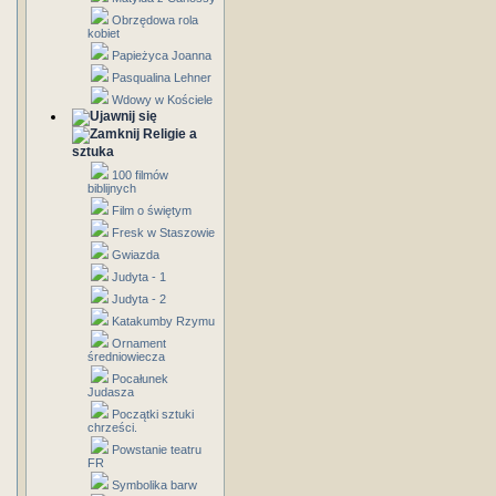
Obrzędowa rola
kobiet
Papieżyca Joanna
Pasqualina Lehner
Wdowy w Kościele
Religie a
sztuka
100 filmów
biblijnych
Film o świętym
Fresk w Staszowie
Gwiazda
Judyta - 1
Judyta - 2
Katakumby Rzymu
Ornament
średniowiecza
Pocałunek
Judasza
Początki sztuki
chrześci.
Powstanie teatru
FR
Symbolika barw