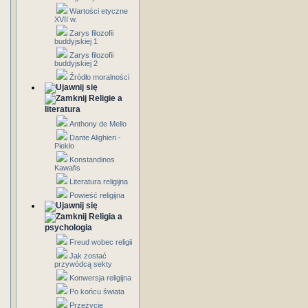
Wartości etyczne
XVII w.
Zarys filozofii
buddyjskiej 1
Zarys filozofii
buddyjskiej 2
Źródło moralności
Religie a
literatura
Anthony de Mello
Dante Alighieri -
Piekło
Konstandinos
Kawafis
Literatura religijna
Powieść religijna
Religia a
psychologia
Freud wobec religii
Jak zostać
przywódcą sekty
Konwersja religijna
Po końcu świata
Przeżycie