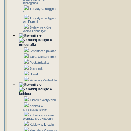
bibliografia
Turystyka religijna
1
Turystyka religijna
we Francji
Świątynie które
warto zobaczyć
Religia a
etnografia
Cmentarze polskie
Jajka wielkanocne
Podłaźniczka
Stary rok
Upiór!
Wampiry i Wilkołaki
Religie a
kobieta
7 kobiet Watykanu
Kobieta w
chrzescijaństwie
Kobieta w czasach
wypraw krzyżowych
Kobiety w Izraelu
Matylda z Canossy