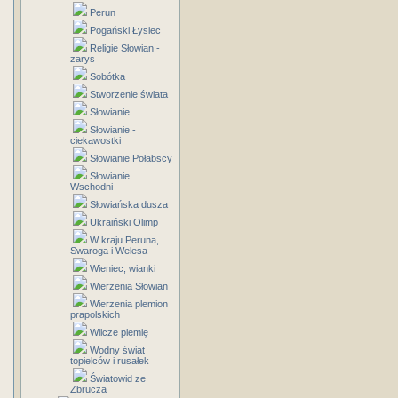
Perun
Pogański Łysiec
Religie Słowian -
zarys
Sobótka
Stworzenie świata
Słowianie
Słowianie -
ciekawostki
Słowianie Połabscy
Słowianie
Wschodni
Słowiańska dusza
Ukraiński Olimp
W kraju Peruna,
Swaroga i Welesa
Wieniec, wianki
Wierzenia Słowian
Wierzenia plemion
prapolskich
Wilcze plemię
Wodny świat
topielców i rusałek
Światowid ze
Zbrucza