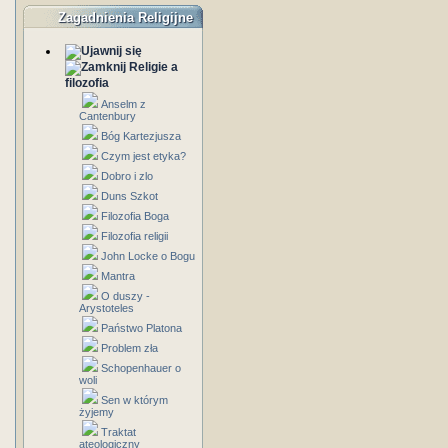
Zagadnienia Religijne
Religie a
filozofia
Anselm z
Cantenbury
Bóg Kartezjusza
Czym jest etyka?
Dobro i zlo
Duns Szkot
Filozofia Boga
Filozofia religii
John Locke o Bogu
Mantra
O duszy -
Arystoteles
Państwo Platona
Problem zła
Schopenhauer o
woli
Sen w którym
żyjemy
Traktat
ateologiczny