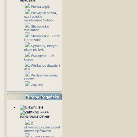
obyczaje
Polska wigilja
Poświęcić bożka,
czyli polskie
świętowanie Sobótki
Staropolska
Wielkanoc
Staropolskie - Boże
Narodzenie
Sylwestry, których
nigdy nie było
Walentynki - 14
lutego
Wielkanoc dawniej i
dziś
Wigilijne wierzenia
ludowe
Zapusty
Europa Pogańska
==>>
WPROWADZENIE
O
słowiańszczyźnie przed
chrześcijaństwem