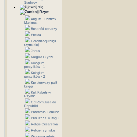
Stadnicy
Rzym
August - Pontifex
Maximus
Boskość cesarzy
Eneida
Hellenizacji religii
rzymskiej
Janus
Kaligula i Żydzi
Kolegium
pontyfików - 1
Kolegium
pontyfików - 2
Kto pierwszy palił
księgi
Kult Kybele w
Rzymie
Od Romulusa do
Republiki
Parentalia, Lemuria
Pliniusz St. o Bogu
Religie Cesarstwa
Religie rzymskie
Wczesna religia