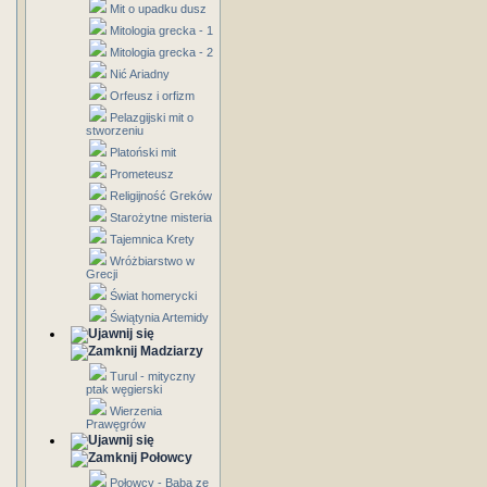
Mit o upadku dusz
Mitologia grecka - 1
Mitologia grecka - 2
Nić Ariadny
Orfeusz i orfizm
Pelazgijski mit o
stworzeniu
Platoński mit
Prometeusz
Religijność Greków
Starożytne misteria
Tajemnica Krety
Wróżbiarstwo w
Grecji
Świat homerycki
Świątynia Artemidy
Madziarzy
Turul - mityczny
ptak węgierski
Wierzenia
Prawęgrów
Połowcy
Połowcy - Baba ze