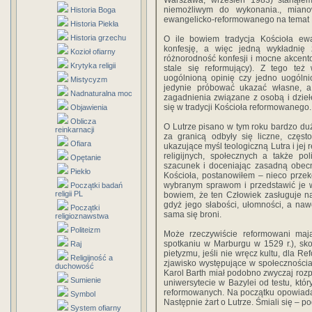
Warszawa, wrzesień 1983) stanąłem
niemożliwym do wykonania., mianow
Historia Boga
ewangelicko-reformowanego na temat 
Historia Piekła
Historia grzechu
O ile bowiem tradycja Kościoła ew
konfesję, a więc jedną wykładnię 
Kozioł ofiarny
różnorodność konfesji i mocne akcent
Krytyka religii
stale się reformujący). Z tego też
uogólnioną opinię czy jedno uogóln
Mistycyzm
jedynie próbować ukazać własne, a
Nadnaturalna moc
zagadnienia związane z osobą i dzieł
się w tradycji Kościoła reformowanego.
Objawienia
Oblicza
O Lutrze pisano w tym roku bardzo dużo
reinkarnacji
za granicą odbyły się liczne, częs
Ofiara
ukazujące myśl teologiczną Lutra i jej
religijnych, społecznych a także po
Opętanie
szacunek i doceniając zasadną obecno
Piekło
Kościoła, postanowiłem – nieco przeko
wybranym sprawom i przedstawić je w
Początki badań
religii PL
bowiem, że ten Człowiek zasługuje na 
gdyż jego słabości, ułomności, a naw
Początki
sama się broni.
religioznawstwa
Politeizm
Może rzeczywiście reformowani maj
spotkaniu w Marburgu w 1529 r.), sk
Raj
pietyzmu, jeśli nie wręcz kultu, dla R
Religijność a
zjawisko występujące w społeczności
duchowość
Karol Barth miał podobno zwyczaj roz
Sumienie
uniwersytecie w Bazylei od testu, któr
reformowanych. Na początku opowiadał
Symbol
Następnie żart o Lutrze. Śmiali się – p
System ofiarny