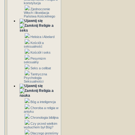
konstytucja
Zjednoczenie
Włoch i likwidacja
Państwa Kościelnego
Religie a
seks
Heloiza i Abelard
Kościół a
seksualność
Kościół i seks
Pesymizm
seksualny
Seks a celibat
Tantryczna
Psychologia
Seksualności
Religia a
nauka
Bóg a inteligencja
Choroba a religia w
antyku
Chronologia biblijna
Czy przed wielkim
wybuchem był Bóg?
Dlaczego jesteśmy