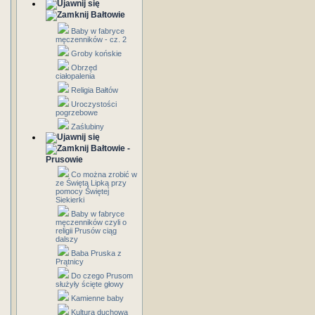
Bałtowie
Baby w fabryce
męczenników - cz. 2
Groby końskie
Obrzęd
ciałopalenia
Religia Bałtów
Uroczystości
pogrzebowe
Zaślubiny
Bałtowie -
Prusowie
Co można zrobić w
ze Świętą Lipką przy
pomocy Świętej
Siekierki
Baby w fabryce
męczenników czyli o
religii Prusów ciąg
dalszy
Baba Pruska z
Prątnicy
Do czego Prusom
służyły ścięte głowy
Kamienne baby
Kultura duchowa