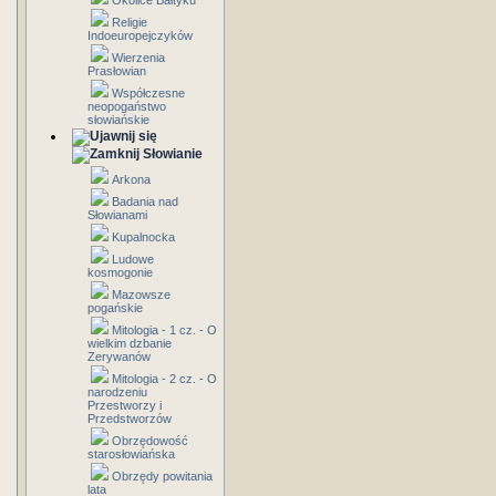
Okolice Bałtyku
Religie
Indoeuropejczyków
Wierzenia
Prasłowian
Współczesne
neopogaństwo
słowiańskie
Słowianie
Arkona
Badania nad
Słowianami
Kupalnocka
Ludowe
kosmogonie
Mazowsze
pogańskie
Mitologia - 1 cz. - O
wielkim dzbanie
Zerywanów
Mitologia - 2 cz. - O
narodzeniu
Przestworzy i
Przedstworzów
Obrzędowość
starosłowiańska
Obrzędy powitania
lata