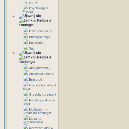
mistyczne
Psychologia r.
Freuda
Religie a
etnologia
Dzień Zaduszny
Etnologia religii
Kult słońca
Sati
Religie a
socjologia
Akty przemocy
Ateizm po czesku
Brat brud
Czy Zachód utracił
Boga
Grzechy i grzeszki
Instytucjonalizacja
religii
McJudaizm -
Kabała dla każdego!
Moda na
wegetarianizm
Mordy rytualne w