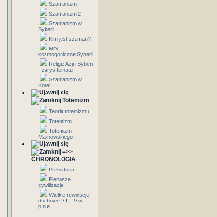
Szamanizm
Szamanizm 2
Szamanizm w
Syberii
Kim jest szaman?
Mity
kosmogoniczne Syberii
Religie Azji i Syberii
- zarys tematu
Szamanizm w
Korei
Totemizm
Teoria totemizmu
Totemizm
Totemizm
Malinowskiego
=>>
CHRONOLOGIA
Prehistoria
Pierwsze
cywilizacje
Wielkie rewolucje
duchowe VII - IV w.
p.n.e