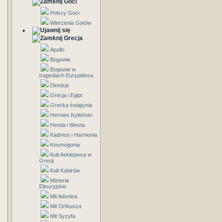
Goci
Polscy Goci
Wierzenia Gotów
Grecja
Apollo
Bogowie
Bogowie w
tragediach Eurypidesa
Dionizje
Grecja i Egipt
Grecka świątynia
Hermes Kylleński
Hestia i Westa
Kadmos i Harmonia
Kosmogonia
Kult Asklepiosa w
Grecji
Kult Kabirów
Misteria
Eleuzyjskie
Mit Adonisa
Mit Orfeusza
Mit Syzyfa