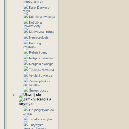
dobrzy albo źli
Karol Darwin o
religii
Kościół a ewolucja
Kościół a
uniwersytety
Medycyna i religia
Neuroteologia
Pan Bóg i
zwierzęta
Religia i geny
Religia i moralność
Religie a ekologia
Teologia Newtona
Vetulani o wierze
Ziemia płaska i
ziemia pusta
Śmierć duszy
Religia a
turystyka
Od pielgrzyma do
turysty
Tanatoturystyka
Turystyka
pielgrzymkowa -