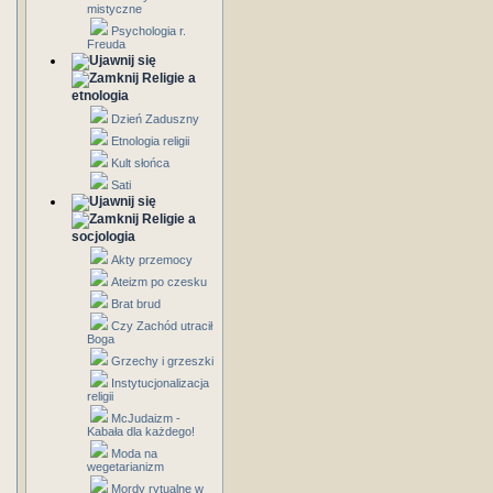
mistyczne
Psychologia r.
Freuda
Religie a
etnologia
Dzień Zaduszny
Etnologia religii
Kult słońca
Sati
Religie a
socjologia
Akty przemocy
Ateizm po czesku
Brat brud
Czy Zachód utracił
Boga
Grzechy i grzeszki
Instytucjonalizacja
religii
McJudaizm -
Kabała dla każdego!
Moda na
wegetarianizm
Mordy rytualne w