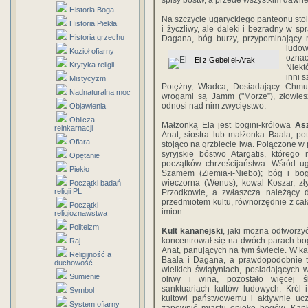
spisy bóstw, a przede wszystkim dawne m
Historia Boga
Na szczycie ugaryckiego panteonu sto
Historia Piekła
i życzliwy, ale daleki i bezradny w sp
Historia grzechu
Dagana, bóg burzy, przypominając
ludow
Kozioł ofiarny
oznac
El z Gebel el-Arak
Krytyka religii
Niekt
inni 
Mistycyzm
Potężny, Władca, Dosiadający Chmur
Nadnaturalna moc
wrogami są Jamm ("Morze”), złowiesz
odnosi nad nim zwycięstwo.
Objawienia
Oblicza
Małżonką Ela jest bogini-królowa
As
reinkarnacji
Anat, siostra lub małżonka Baala, p
Ofiara
stojąco na grzbiecie lwa. Połączone w 
syryjskie bóstwo Atargatis, którego
Opętanie
początków chrześcijaństwa. Wśród ug
Piekło
Szamem (Ziemia-i-Niebo); bóg i bog
wieczorna (Wenus), kowal Koszar, zł
Początki badań
religii PL
Przodkowie, a zwłaszcza należący do
przedmiotem kultu, równorzędnie z ca
Początki
imion.
religioznawstwa
Politeizm
Kult kananejski
, jaki można odtworz
koncentrował się na dwóch parach bog
Raj
Anat, panujących na tym świecie. W ka
Religijność a
Baala i Dagana, a
prawdopodobnie t
duchowość
wielkich świątyniach, posiadających 
Sumienie
oliwy i wina, pozostało więcej 
sanktuariach kultów ludowych. Król 
Symbol
kultowi państwowemu i aktywnie ucze
System ofiarny