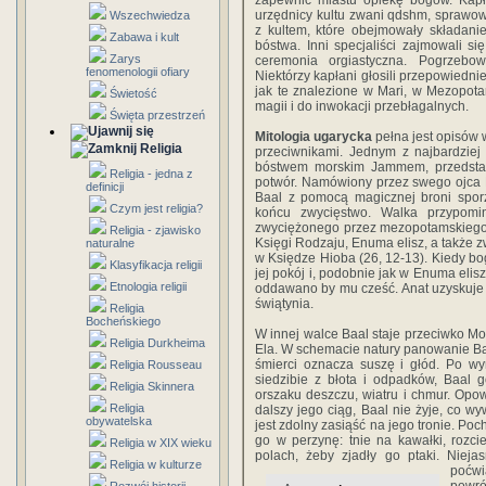
zapewnić miastu opiekę bogów. Kapł
urzędnicy kultu zwani qdshm, sprawow
Wszechwiedza
z kultem, które obejmowały składani
Zabawa i kult
bóstwa. Inni specjaliści zajmowali s
Zarys
ceremonia orgiastyczna. Pogrzebow
fenomenologii ofiary
Niektórzy kapłani głosili przepowiedni
jak te znalezione w Mari, w Mezopota
Świetość
magii i do inwokacji przebłagalnych.
Święta przestrzeń
Mitologia ugarycka
pełna jest opisów 
Religia
przeciwnikami. Jednym z najbardziej
bóstwem morskim Jammem, przedstawi
Religia - jedna z
potwór. Namówiony przez swego ojca E
definicji
Baal z pomocą magicznej broni spor
Czym jest religia?
końcu zwycięstwo. Walka przypomi
zwyciężonego przez mezopotamskiego b
Religia - zjawisko
Księgi Rodzaju, Enuma elisz, a także
naturalne
w Księdze Hioba (26, 12-13). Kiedy bo
Klasyfikacja religii
jej pokój i, podobnie jak w Enuma elis
Etnologia religii
oddawano by mu cześć. Anat uzyskuje 
świątynia.
Religia
Bocheńskiego
W innej walce Baal staje przeciwko M
Religia Durkheima
Ela. W schemacie natury panowanie Baa
śmierci oznacza suszę i głód. Po wy
Religia Rousseau
siedzibie z błota i odpadków, Baal 
Religia Skinnera
orszaku deszczu, wiatru i chmur. Opo
Religia
dalszy jego ciąg, Baal nie żyje, co w
obywatelska
jest zdolny zasiąść na jego tronie. P
go w perzynę: tnie na kawałki, rozc
Religia w XIX wieku
polach, żeby zjadły go ptaki. Niej
Religia w kulturze
poćwi