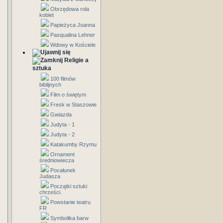
Obrzędowa rola
kobiet
Papieżyca Joanna
Pasqualina Lehner
Wdowy w Kościele
Religie a
sztuka
100 filmów
biblijnych
Film o świętym
Fresk w Staszowie
Gwiazda
Judyta - 1
Judyta - 2
Katakumby Rzymu
Ornament
średniowiecza
Pocałunek
Judasza
Początki sztuki
chrześci.
Powstanie teatru
FR
Symbolika barw