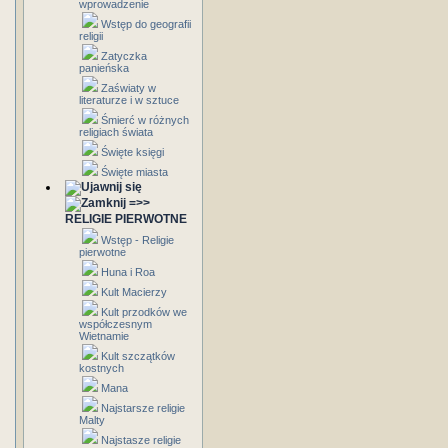
wprowadzenie
Wstęp do geografii
religii
Zatyczka
panieńska
Zaświaty w
literaturze i w sztuce
Śmierć w różnych
religiach świata
Święte księgi
Święte miasta
=>>
RELIGIE PIERWOTNE
Wstęp - Religie
pierwotne
Huna i Roa
Kult Macierzy
Kult przodków we
współczesnym
Wietnamie
Kult szczątków
kostnych
Mana
Najstarsze religie
Malty
Najstasze religie