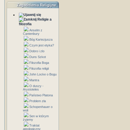
Zagadnienia Religijne
Religie a
filozofia
Anselm z
Cantenbury
Bóg Kartezjusza
Czym jest etyka?
Dobro i zlo
Duns Szkot
Filozofia Boga
Filozofia religii
John Locke o Bogu
Mantra
O duszy -
Arystoteles
Państwo Platona
Problem zła
Schopenhauer o
woli
Sen w którym
żyjemy
Traktat
ateologiczny