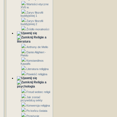
Wartości etyczne
XVII w.
Zarys filozofii
buddyjskiej 1
Zarys filozofii
buddyjskiej 2
Źródło moralności
Religie a
literatura
Anthony de Mello
Dante Alighieri -
Piekło
Konstandinos
Kawafis
Literatura religijna
Powieść religijna
Religia a
psychologia
Freud wobec religii
Jak zostać
przywódcą sekty
Konwersja religijna
Po końcu świata
Przeżycie