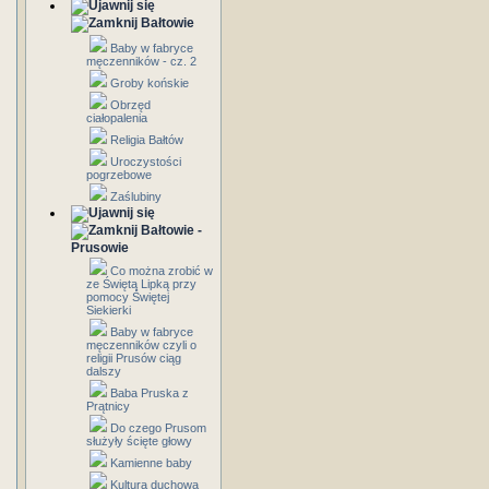
Bałtowie
Baby w fabryce
męczenników - cz. 2
Groby końskie
Obrzęd
ciałopalenia
Religia Bałtów
Uroczystości
pogrzebowe
Zaślubiny
Bałtowie -
Prusowie
Co można zrobić w
ze Świętą Lipką przy
pomocy Świętej
Siekierki
Baby w fabryce
męczenników czyli o
religii Prusów ciąg
dalszy
Baba Pruska z
Prątnicy
Do czego Prusom
służyły ścięte głowy
Kamienne baby
Kultura duchowa