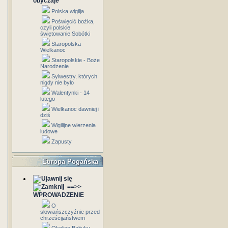
obyczaje
Polska wigilja
Poświęcić bożka,
czyli polskie
świętowanie Sobótki
Staropolska
Wielkanoc
Staropolskie - Boże
Narodzenie
Sylwestry, których
nigdy nie było
Walentynki - 14
lutego
Wielkanoc dawniej i
dziś
Wigilijne wierzenia
ludowe
Zapusty
Europa Pogańska
==>>
WPROWADZENIE
O
słowiańszczyźnie przed
chrześcijaństwem