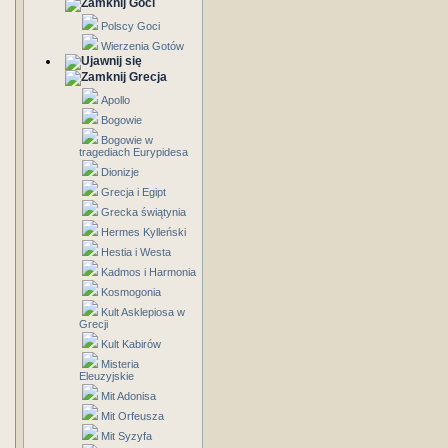
Goci
Polscy Goci
Wierzenia Gotów
Grecja
Apollo
Bogowie
Bogowie w
tragediach Eurypidesa
Dionizje
Grecja i Egipt
Grecka świątynia
Hermes Kylleński
Hestia i Westa
Kadmos i Harmonia
Kosmogonia
Kult Asklepiosa w
Grecji
Kult Kabirów
Misteria
Eleuzyjskie
Mit Adonisa
Mit Orfeusza
Mit Syzyfa