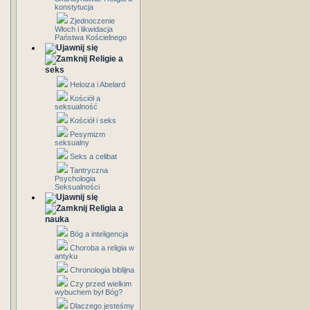
konstytucja
Zjednoczenie
Włoch i likwidacja
Państwa Kościelnego
Religie a
seks
Heloiza i Abelard
Kościół a
seksualność
Kościół i seks
Pesymizm
seksualny
Seks a celibat
Tantryczna
Psychologia
Seksualności
Religia a
nauka
Bóg a inteligencja
Choroba a religia w
antyku
Chronologia biblijna
Czy przed wielkim
wybuchem był Bóg?
Dlaczego jesteśmy