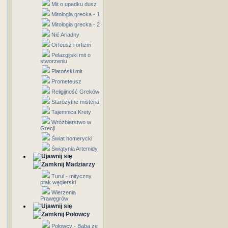
Mit o upadku dusz
Mitologia grecka - 1
Mitologia grecka - 2
Nić Ariadny
Orfeusz i orfizm
Pelazgijski mit o
stworzeniu
Platoński mit
Prometeusz
Religijność Greków
Starożytne misteria
Tajemnica Krety
Wróżbiarstwo w
Grecji
Świat homerycki
Świątynia Artemidy
Madziarzy
Turul - mityczny
ptak węgierski
Wierzenia
Prawęgrów
Połowcy
Połowcy - Baba ze