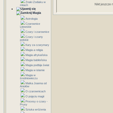
Znaki Zodiaku w
Nikt jeszcze 
mitach
Magia
Astrologia
Czarownice
Litewskie
Czary i czarownice
Czary i czarty
polskie
Kary za czarymary
Magia a religia
Magia afrykańska
Magia babilońska
Magia podbija świat
Magia w islamie
Magia w
średniowieczu
Matka Joanna od
Aniołów
O czarownicach
O pojęciu magii
Procesy o czary -
Prusy
Sztuka wróżenia