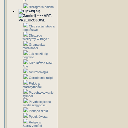
37
Bibliografia polska
=>> ART.
PRZEKROJOWE
Chrześcijaństwo a
pogaństwo
Dlaczego
wierzymy w Boga?
Gramatyka
moralności
Jak rodzili się
bogowie
Kilka słów o New
Age
Neuroteologia
Odrodzenie religii
Piekło w
starożytności
Przechwytywanie
symboli
Psychologiczne
źródła religijności
Płonące rzeki
Pępek świata
Religie w
Starożytności -