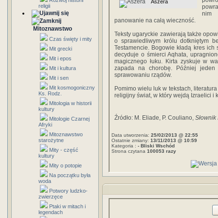
powróc
Rozwój historii
Aszera
religii
powra
nim 
panowanie na całą wieczność.
Mitoznawstwo
Teksty ugaryckie zawierają także opowi
Czas święty i mity
o sprawiedliwym królu dotkniętym b
Testamencie. Bogowie kładą kres ich st
Mit grecki
decyduje o śmierci Aqhata, upragnio
Mit i epos
magicznego łuku. Kirta zyskuje w wa
zapada na chorobę. Później jeden
Mit i kultura
sprawowaniu rządów.
Mit i sen
Mit kosmogoniczny
Pomimo wielu luk w tekstach, literatura
Ks. Rodz.
religijny świat, w który wejdą Izraelici
Mitologia w historii
kultury
Źródło: M. Eliade, P. Couliano,
Słownik 
Mitologie Czarnej
Afryki
Mitoznawstwo
Data utworzenia:
25/02/2013 @ 22:55
starożytne
Ostatnie zmiany:
13/11/2013 @ 10:59
Kategoria :
- Bliski Wschód
Mity - część
Strona czytana
100053 razy
kultury
Mity o potopie
Na początku była
woda
Potwory ludzko-
zwierzęce
Ptaki w mitach i
legendach