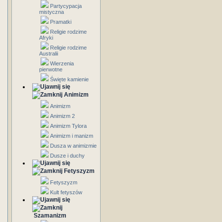
Partycypacja
mistyczna
Pramatki
Religie rodzime
Afryki
Religie rodzime
Australii
Wierzenia
pierwotne
Święte kamienie
Animizm
Animizm
Animizm 2
Animizm Tylora
Animizm i manizm
Dusza w animizmie
Dusze i duchy
Fetyszyzm
Fetyszyzm
Kult fetyszów
Szamanizm