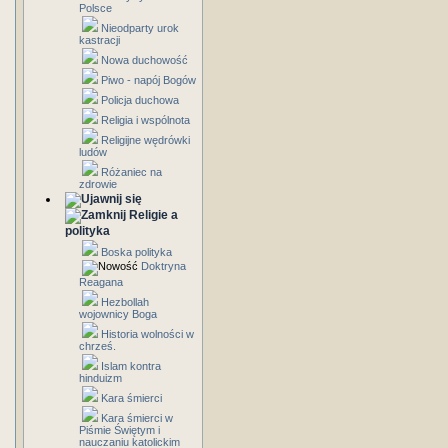
Polsce
Nieodparty urok
kastracji
Nowa duchowość
Piwo - napój Bogów
Policja duchowa
Religia i wspólnota
Religijne wędrówki
ludów
Różaniec na
zdrowie
Religie a
polityka
Boska polityka
Doktryna
Reagana
Hezbollah
wojownicy Boga
Historia wolności w
chrześ.
Islam kontra
hinduizm
Kara śmierci
Kara śmierci w
Piśmie Świętym i
nauczaniu katolickim