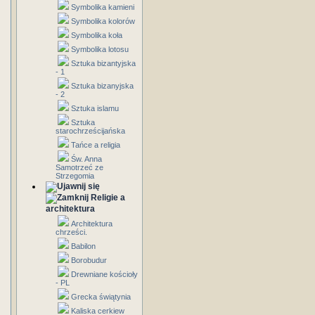
Symbolika kamieni
Symbolika kolorów
Symbolika koła
Symbolika lotosu
Sztuka bizantyjska
- 1
Sztuka bizanyjska
- 2
Sztuka islamu
Sztuka
starochrześcijańska
Tańce a religia
Św. Anna
Samotrzeć ze
Strzegomia
Religie a
architektura
Architektura
chrześci.
Babilon
Borobudur
Drewniane kościoły
- PL
Grecka świątynia
Kaliska cerkiew