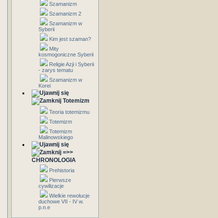
Szamanizm
Szamanizm 2
Szamanizm w
Syberii
Kim jest szaman?
Mity
kosmogoniczne Syberii
Religie Azji i Syberii
- zarys tematu
Szamanizm w
Korei
Totemizm
Teoria totemizmu
Totemizm
Totemizm
Malinowskiego
=>>
CHRONOLOGIA
Prehistoria
Pierwsze
cywilizacje
Wielkie rewolucje
duchowe VII - IV w.
p.n.e