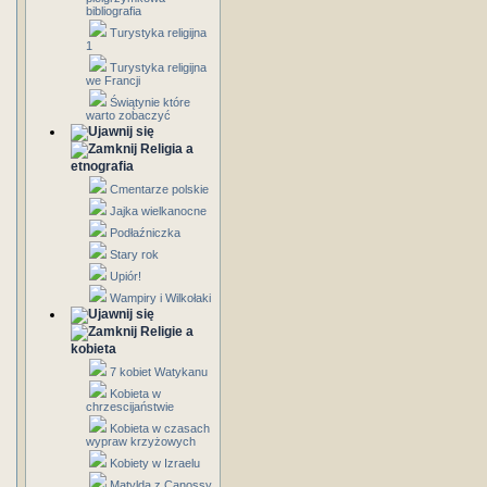
bibliografia
Turystyka religijna
1
Turystyka religijna
we Francji
Świątynie które
warto zobaczyć
Religia a
etnografia
Cmentarze polskie
Jajka wielkanocne
Podłaźniczka
Stary rok
Upiór!
Wampiry i Wilkołaki
Religie a
kobieta
7 kobiet Watykanu
Kobieta w
chrzescijaństwie
Kobieta w czasach
wypraw krzyżowych
Kobiety w Izraelu
Matylda z Canossy