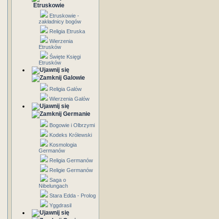
Etruskowie
Etruskowie -
zakładnicy bogów
Religia Etruska
Wierzenia
Etrusków
Święte Księgi
Etrusków
Galowie
Religia Galów
Wierzenia Galów
Germanie
Bogowie i Olbrzymi
Kodeks Królewski
Kosmologia
Germanów
Religia Germanów
Religie Germanów
Saga o
Nibelungach
Stara Edda - Prolog
Yggdrasil