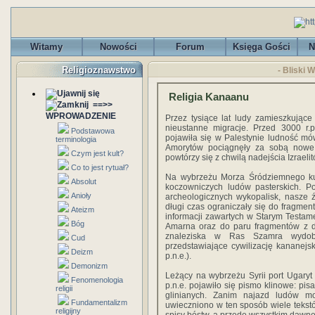
Witamy
Nowości
Forum
Księga Gości
N
Religioznawstwo
- Bliski 
Religia Kanaanu
==>>
WPROWADZENIE
Przez tysiące lat ludy zamieszkujące 
nieustanne migracje. Przed 3000 r
Podstawowa
pojawiła się w Palestynie ludność mó
terminologia
Amorytów pociągnęły za sobą nowe p
Czym jest kult?
powtórzy się z chwilą nadejścia Izraeli
Co to jest rytuał?
Na wybrzeżu Morza Śródziemnego kul
Absolut
koczowniczych ludów pasterskich. P
Anioły
archeologicznych wykopalisk, nasze źr
długi czas ograniczały się do fragme
Ateizm
informacji zawartych w Starym Testamen
Bóg
Amarna oraz do paru fragmentów z dz
znaleziska w Ras Szamra wydoby
Cud
przedstawiające cywilizację kananej
Deizm
p.n.e.).
Demonizm
Leżący na wybrzeżu Syrii port Ugaryt i
Fenomenologia
p.n.e. pojawiło się pismo klinowe: pis
religii
glinianych. Zanim najazd ludów mors
Fundamentalizm
uwieczniono w ten sposób wiele tekstó
religijny