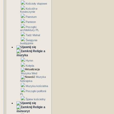
Kościoły słupowe
Kościół w
Kosieczynie
Paestum
Panteon
Początki
architektury PL
Tadż Mahal
Świątynie
buddyjskie
Religie a
muzyka
Hymn
Kolęda
Muzyka Wed
Muzyka
hebrajska
Muzyka kościelna
Początki polifonii
PL
Śpiew kościelny
Religie a
meteoryt