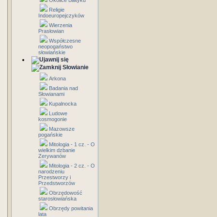
Okolice Bałtyku
Religie
Indoeuropejczyków
Wierzenia
Prasłowian
Współczesne
neopogaństwo
słowiańskie
Słowianie
Arkona
Badania nad
Słowianami
Kupalnocka
Ludowe
kosmogonie
Mazowsze
pogańskie
Mitologia - 1 cz. - O
wielkim dzbanie
Zerywanów
Mitologia - 2 cz. - O
narodzeniu
Przestworzy i
Przedstworzów
Obrzędowość
starosłowiańska
Obrzędy powitania
lata