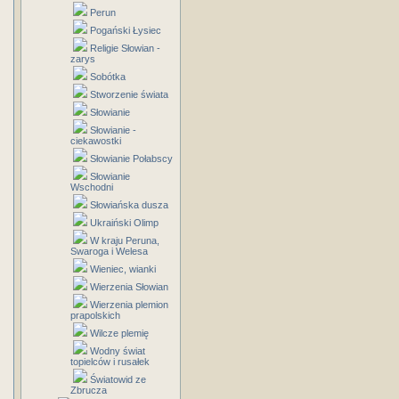
Perun
Pogański Łysiec
Religie Słowian -
zarys
Sobótka
Stworzenie świata
Słowianie
Słowianie -
ciekawostki
Słowianie Połabscy
Słowianie
Wschodni
Słowiańska dusza
Ukraiński Olimp
W kraju Peruna,
Swaroga i Welesa
Wieniec, wianki
Wierzenia Słowian
Wierzenia plemion
prapolskich
Wilcze plemię
Wodny świat
topielców i rusałek
Światowid ze
Zbrucza