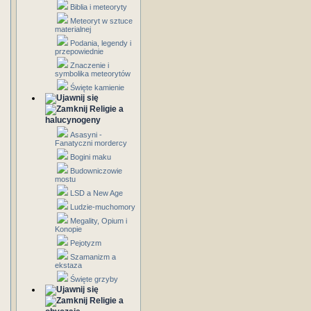
Biblia i meteoryty
Meteoryt w sztuce
materialnej
Podania, legendy i
przepowiednie
Znaczenie i
symbolika meteorytów
Święte kamienie
Religie a
halucynogeny
Asasyni -
Fanatyczni mordercy
Bogini maku
Budowniczowie
mostu
LSD a New Age
Ludzie-muchomory
Megality, Opium i
Konopie
Pejotyzm
Szamanizm a
ekstaza
Święte grzyby
Religie a