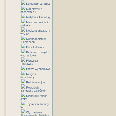
Komunizm a religia
Machiavelli o
państwach k
Matylda z Canossy
Mieszko I religia i
polityka
Neokonserwatyzm
w USA
Neopoganizm w
Niemczech
Pacelli i Pavelic
Państwo i związki
wyznaniowe
Pierwsza
Poprawka
Prawo wyznaniowe
Religia i
demokracja
Religie a wojna
Rewolucja
francuska a Kościół
Richelieu i raison
d'état
Tajemnica Joanny
'Arc
Wyznaniowa
Skandynawia: Religia a