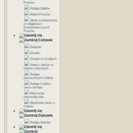
Prusów
Religia Bałtów
Wiara Prusów
Ślady szamanizmu
w religijności
średniowiecznych
Prusów
Celtowie
Beltaine
Druidzi
Druidzi w źródłach
Niebo i słońce w
mitach celtyckich
Religia
starożytnych Celtów
Religie Celtów -
zarys tematu
Wierzenia
staroceltyckie
Wędrówki dusz u
Celtów
Dakowie
Religia Daków