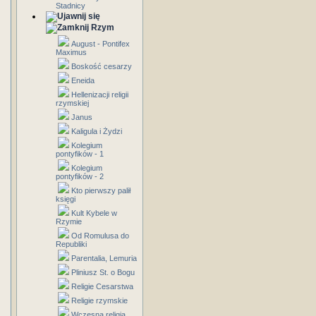
Stadnicy
Rzym
August - Pontifex
Maximus
Boskość cesarzy
Eneida
Hellenizacji religii
rzymskiej
Janus
Kaligula i Żydzi
Kolegium
pontyfików - 1
Kolegium
pontyfików - 2
Kto pierwszy palił
księgi
Kult Kybele w
Rzymie
Od Romulusa do
Republiki
Parentalia, Lemuria
Pliniusz St. o Bogu
Religie Cesarstwa
Religie rzymskie
Wczesna religia