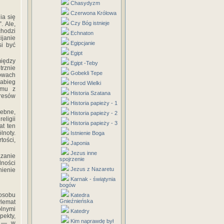
Chasydyzm
Czerwona Królowa
ia się
Czy Bóg istnieje
. Ale,
chodzi
Echnaton
ijanie
Egipcjanie
si być
Egipt
między
Egipt -Teby
trznie
Gobekli Tepe
łowach
Zabieg
Herod Wielki
yzmu z
Historia Szatana
resów
Historia papieży - 1
zebne,
Historia papieży - 2
eligii
Historia papieży - 3
at ten
lnoty.
Istnienie Boga
tości,
Japonia
Jezus inne
ązanie
spojrzenie
lności
Jezus z Nazaretu
nienie
Karnak - świątynia
bogów
osobu
Katedra
Gnieźnieńska
ylemat
ólnymi
Katedry
pekty,
Kim naprawdę był
a — w