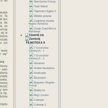
ach do
Starożytna Grecja
Tadź Mahal
Tajemnice Egiptu 2
kutek
em. Ta
Wielkie pytania
 W ten
Zaginione skarby
a tle
Majów i Azteków
la, że
Zwoje Znad Morza
dencję
Martwego
 jej w
bienia
leżała
FILMOTEKA II
wo ich
7 Grzechów
 duże
Głównych - 1
e się”
7 Grzechów
Głównych - 2
erą
Abraham
 formy
Arabia Saudyjska
 jako
zdania
Aztekowie
knięte
Bizancjum
żywia.
Bogowie i Boginie -
pewna
Grecja
lność
zy tym
Buddyzm
ce np.
Bóg i sztuka
ścioła
Celtowie
urzędu
Celtowie 2