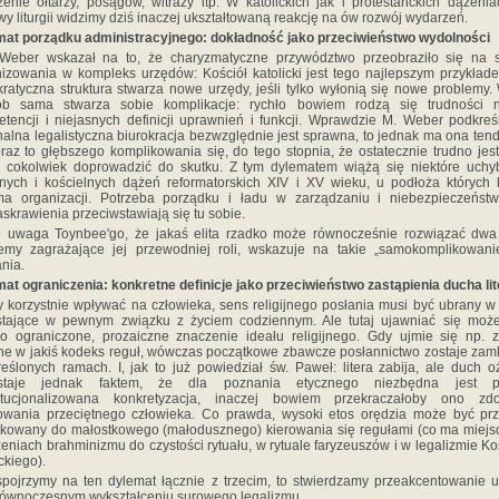
zenie ołtarzy, posągów, witraży itp. W katolickich jak i protestanckich dążeni
y liturgii widzimy dziś inaczej ukształtowaną reakcję na ów rozwój wydarzeń.
at porządku administracyjnego: dokładność jako przeciwieństwo wydolności
Weber wskazał na to, że charyzmatyczne przywództwo przeobraziło się na s
nizowania w kompleks urzędów: Kościół katolicki jest tego najlepszym przykład
kratyczna struktura stwarza nowe urzędy, jeśli tylko wyłonią się nowe problemy.
ób sama stwarza sobie komplikacje: rychło bowiem rodzą się trudności n
tencji i niejasnych definicji uprawnień i funkcji. Wprawdzie M. Weber podkreś
nalna legalistyczna biurokracja bezwzględnie jest sprawna, to jednak ma ona ten
raz to głębszego komplikowania się, do tego stopnia, że ostatecznie trudno jest
 cokolwiek doprowadzić do skutku. Z tym dylematem wiążą się niektóre uchy
ijnych i kościelnych dążeń reformatorskich XIV i XV wieku, u podłoża których 
ma organizacji. Potrzeba porządku i ładu w zarządzaniu i niebezpieczeńst
askrawienia przeciwstawiają się tu sobie.
e uwaga Toynbee'go, że jakaś elita rzadko może równocześnie rozwiązać dwa
emy zagrażające jej przewodniej roli, wskazuje na takie „samokomplikowani
ania.
at ograniczenia: konkretne definicje jako przeciwieństwo zastąpienia ducha lit
 korzystnie wpływać na człowieka, sens religijnego posłania musi być ubrany w
stające w pewnym związku z życiem codziennym. Ale tutaj ujawniać się może
o ograniczone, prozaiczne znaczenie ideału religijnego. Gdy ujmie się np. 
ne w jakiś kodeks reguł, wówczas początkowe zbawcze posłannictwo zostaje zam
eślonych ramach. I, jak to już powiedział św. Paweł: litera zabija, ale duch o
staje jednak faktem, że dla poznania etycznego niezbędna jest 
tytucjonalizowana konkretyzacja, inaczej bowiem przekraczałoby ono zdo
wania przeciętnego człowieka. Co prawda, wysoki etos orędzia może być pr
kowany do małostkowego (małodusznego) kierowania się regułami (co ma miejs
eniach brahminizmu do czystości rytuału, w rytuale faryzeuszów i w legalizmie Ko
ckiego).
pojrzymy na ten dylemat łącznie z trzecim, to stwierdzamy przeakcentowanie 
równoczesnym wykształceniu surowego legalizmu.