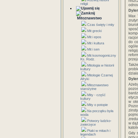
Rozwój historii
niszc
religii
odnow
Dylem
Max 
Mitoznawstwo
zruty
biuro
Czas święty i mity
spos
Mit grecki
kompe
Mit i epos
racjo
do co
Mit i kultura
ogóle
Mit i sen
relig
refor
Mit kosmogoniczny
przej
Ks. Rodz.
Takż
Mitologia w historii
probl
kultury
dział
Mitologie Czarnej
Dylem
Afryki
Ażeby
Mitoznawstwo
pozo
starożytne
bardz
Mity - część
etycz
kultury
w okr
Mity o potopie
Pozo
zins
Na początku była
pojmo
woda
zredu
Potwory ludzko-
w dąż
zwierzęce
katoli
Ptaki w mitach i
Gdy s
legendach
przy 