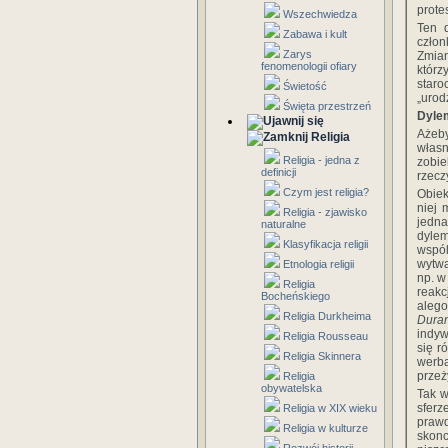
protes
Wszechwiedza
Ten d
Zabawa i kult
człon
Zarys
Zmian
fenomenologii ofiary
którz
staro
Świetość
„urod
Święta przestrzeń
Dylem
Ażeby
Religia
włas
Religia - jedna z
zobi
definicji
rzecz
Czym jest religia?
Obiek
niej 
Religia - zjawisko
jedna
naturalne
dylem
Klasyfikacja religii
wspól
wytwa
Etnologia religii
np. w
Religia
reak
Bocheńskiego
alego
Religia Durkheima
Dura
indyw
Religia Rousseau
się r
Religia Skinnera
werba
przeż
Religia
obywatelska
Tak w
sferz
Religia w XIX wieku
prawd
Religia w kulturze
skonc