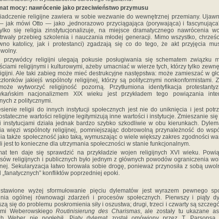
mat mocy: nawrócenie jako przeciwieństwo przymusu
adczenie religijne zawiera w sobie wezwanie do wewnętrznej przemiany. Ujawn
 jak mówi Otto — jako „jednorazowo przyciągająca (porywająca) i fascynująca”
ylko się religia zinstytucjonalizuje, na miejsce dramatycznego nawrócenia w
trwały przebieg szkolenia i nauczania młodej generacji. Mimo wszystko, chrześc
wno katolicy, jak i protestanci) zgadzają się co do tego, że akt przyjęcia mu
wolny.
 przywódcy religijni ulegają pokusie posługiwania się schematem związku 
ściami religijnymi i kulturowymi, ażeby umacniać w wierze tych, którzy tylko zewnę
ligijni. Ale taki zabieg może mieć destrukcyjne następstwa: może zamieszać w g
członków jakiejś wspólnoty religijnej, którzy są politycznymi nonkonformistami. 
może wytworzyć religijność pozorną. Przytłumiona identyfikacja protestant
ykańskim nacjonalizmem XIX wieku jest przykładem tego powiązania inte
jnych z politycznymi.
sienie religii do innych instytucji społecznych jest nie do uniknięcia i jest potr
ostateczne wartości religijne legitymizują inne wartości i instytucje. Zmieszanie się r
i instytucjami działa jednak bardzo szybko szkodliwie w obu kierunkach. Dylem
ia więzi wspólnoty religijnej, pomniejszając dobrowolną przynależność do wspó
ia także społeczność jako taką, wymuszając o wiele większy zakres zgodności war
li jest to konieczne dla utrzymania społeczności w stanie funkcjonalnym.
at ten daje się sprawdzić na przykładzie wojen religijnych XVI wieku. Powi
esów religijnych i publicznych było jednym z głównych powodów ograniczenia wo
ijnej. Sekularyzacja łatwo torowała sobie drogę, ponieważ przynosiła z sobą uwol
d „fanatycznych” konfliktów poprzedniej epoki.
dstawione wyżej sformułowanie pięciu dylematów jest wyrazem pewnego sp
nia ogólnej równowagi zdarzeń i procesów społecznych. Pierwszy i piąty d
zą się do problemu poskromienia siły i oszustwa; drugi, trzeci i czwarty są szczeg
ami Weberowskiego
Routinisierung des Charismas
,
ale zostały tu ukazane as
ych Weber nie pogłębił. Piąty dylemat został omówiony przez T. Parsons