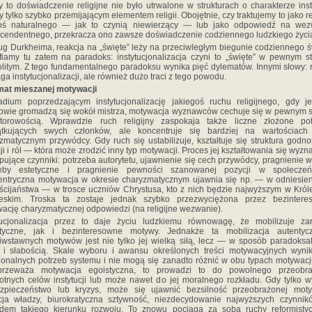
 to doświadczenie religijne nie było utrwalone w strukturach o charakterze insty
y tylko szybko przemijającym elementem religii. Obojętnie, czy traktujemy to jako r
oś naturalnego — jak to czynią niewierzący — lub jako odpowiedź na wez
cendentnego, przekracza ono zawsze doświadczenie codziennego ludzkiego życi
g Durkheima, reakcja na „święte” leży na przeciwległym biegunie codziennego ś
fiamy tu zatem na paradoks: instytucjonalizacja czyni to „święte” w pewnym s
litym. Z tego fundamentalnego paradoksu wynika pięć dylematów. Innymi słowy: r
a instytucjonalizacji, ale również dużo traci z tego powodu.
mat mieszanej motywacji
dium poprzedzającym instytucjonalizację jakiegoś ruchu religijnego, gdy j
owie gromadzą się wokół mistrza, motywacja wyznawców cechuje się w pewnym 
otorowością. Wprawdzie ruch religijny zaspokaja także liczne złożone pot
ątkujących swych członków, ale koncentruje się bardziej na wartościach
zmatycznym przywódcy. Gdy ruch się ustabilizuje, kształtuje się struktura godn
ji i ról — która może zrodzić inny typ motywacji. Proces jej kształtowania się wyzn
pujące czynniki: potrzeba autorytetu, ujawnienie się cech przywódcy, pragnienie w
zeby estetyczne i pragnienie pewności szanowanej pozycji w społeczeńs
ntryczna motywacja w okresie charyzmatycznym ujawnia się np. — w odniesie
ścijaństwa — w trosce uczniów Chrystusa, kto z nich będzie najwyższym w Król
ieskim. Troska ta zostaje jednak szybko przezwyciężona przez bezintere
ację charyzmatycznej odpowiedzi (na religijne wezwanie).
ytucjonalizacja przez to daje życiu ludzkiemu równowagę, że mobilizuje za
styczne, jak i bezinteresowne motywy. Jednakże ta mobilizacja autentycz
iwstawnych motywów jest nie tylko jej wielką siłą, lecz — w sposób paradoks
 i słabością. Skale wyboru i awansu określonych treści motywacyjnych wyni
jonalnych potrzeb systemu i nie mogą się zanadto różnić w obu typach motywacj
przeważa motywacja egoistyczna, to prowadzi to do powolnego przeobra
otnych celów instytucji lub może nawet do jej moralnego rozkładu. Gdy tylko w
ezpieczeństwo lub kryzys, może się ujawnić bezsilność przeobrażonej motyw
cja władzy, biurokratyczna sztywność, niezdecydowanie najwyższych czynnik
dem takiego kierunku rozwoju. To znowu pociąga za sobą ruchy reformistyc