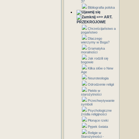
37
Bibliografia polska
=>> ART.
PRZEKROJOWE
Chrześcijaństwo a
pogaństwo
Dlaczego
wierzymy w Boga?
Gramatyka
moralności
Jak rodzili się
bogowie
Kilka słów o New
Age
Neuroteologia
Odrodzenie religii
Piekło w
starożytności
Przechwytywanie
symboli
Psychologiczne
źródła religijności
Płonące rzeki
Pępek świata
Religie w
Starożytności -