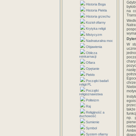
Gdyby
Historia Boga
byłob
Historia Piekła
na c
Trans
Historia grzechu
Wedłu
Kozioł ofiarny
Natra
Krytyka religii
pospo
wymag
Mistycyzm
Dyle
Nadnaturalna moc
W sta
Objawienia
uczni
jedn
Oblicza
reinkarnacji
pocz
chary
Ofiara
pozyc
Opętanie
nastę
potr
Piekło
Egoce
Początki badań
chrze
religii PL
Nieb
Początki
motyw
religioznawstwa
Inst
Politeizm
egoi
przec
Raj
także
Religijność a
funkc
duchowość
np. 
pierw
Sumienie
nieb
Symbol
Ambi
System ofiarny
dowo