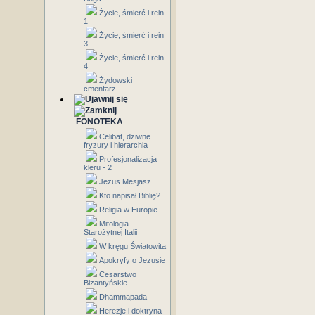
Życie, śmierć i rein
1
Życie, śmierć i rein
3
Życie, śmierć i rein
4
Żydowski
cmentarz
FONOTEKA
Celibat, dziwne
fryzury i hierarchia
Profesjonalizacja
kleru - 2
Jezus Mesjasz
Kto napisał Biblię?
Religia w Europie
Mitologia
Starożytnej Italii
W kręgu Światowita
Apokryfy o Jezusie
Cesarstwo
Bizantyńskie
Dhammapada
Herezje i doktryna