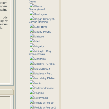
Jezus
opiera
uppen
.
Kim są
Samarytanie?
 ważne
Konfucjusz
s, gdy
Księga Umarłych
iędzy
versus Dekalog
reform
Luter (film)
cia —
Machu Picchu
Majowie
Mari
Megality
Meksyk - Bóg,
złoto i chwała
Mennonici
Meteory - Grecja
Mit Mojżesza
Mochica - Peru
Narodziny Diabła
Nubia
Podświadomość
Poganie
Reformacja
Religie w Polsce
Religie w Polsce 2