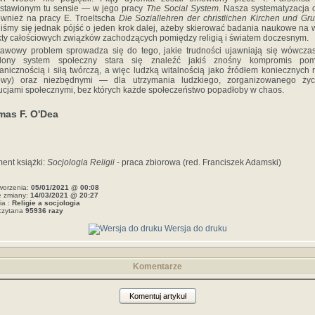
stawionym tu sensie — w jego pracy
The Social System
.
Nasza systematyzacja 
ównież na pracy E. Troeltscha
Die Soziallehren der christlichen Kirchen und Gr
liśmy się jednak pójść o jeden krok dalej, ażeby skierować badania naukowe na
ty całościowych związków zachodzących pomiędzy religią i światem doczesnym.
awowy problem sprowadza się do tego, jakie trudności ujawniają się wówcza
ślony system społeczny stara się znaleźć jakiś znośny kompromis pom
anicznością i siłą twórczą, a więc ludzką witalnością jako źródłem koniecznych 
owy) oraz niezbędnymi — dla utrzymania ludzkiego, zorganizowanego ży
tucjami społecznymi, bez których każde społeczeństwo popadłoby w chaos.
as F. O'Dea
ent książki:
Socjologia Religii
- praca zbiorowa (red. Franciszek Adamski)
worzenia:
05/01/2021 @ 00:08
e zmiany:
14/03/2021 @ 20:27
ia :
Religie a socjologia
czytana
95936 razy
Wersja do druku
Komentarze
Komentuj artykuł