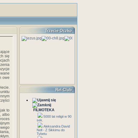
Trzecie Oczko
ające
ch się
cjach
zenia
ozycje
zowane
ch owe
iecie.
Rel-Club
punktu
iennym
zęści
FILMOTEKA
jak to
, albo
5000 lat religii w 90
proces
sek.
ijnym
Aleksandra David
owego
Nell - Z Sikkimu do
łania,
Tybetu
ykłym.