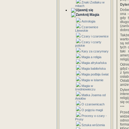
Znaki Zodiaku w
Dyle
mitach
Doświ
ona —
Magia
gdy t
Astrologia
długo
(zaró
Czarownice
dobro
Litewskie
Także
Czary i czarownice
warto
Czary i czarty
są re
polskie
tych 
taki 
Kary za czarymary
amer
Magia a religia
religi
Magia afrykańska
Odnie
gdyż 
Magia babilońska
z tym
Magia podbija świat
osłab
Magia w islamie
Osłab
aniże
Magia w
średniowieczu
Dylem
inter
Matka Joanna od
relig
Aniołów
się o
O czarownicach
***
O pojęciu magii
Prze
Procesy o czary -
widze
Prusy
odnos
form
Sztuka wróżenia
któr