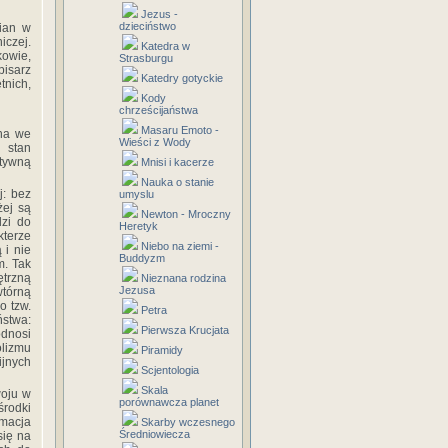
Jezus -
dzieciństwo
mian w
iczej.
Katedra w
kowie,
Strasburgu
pisarz
Katedry gotyckie
tnich,
Kody
chrześcijaństwa
Masaru Emoto -
ona we
Wieści z Wody
 stan
tywną
Mnisi i kacerze
Nauka o stanie
j: bez
umyslu
żej są
Newton - Mroczny
dzi do
Heretyk
kterze
Niebo na ziemi -
 i nie
Buddyzm
m. Tak
ętrzną
Nieznana rodzina
Jezusa
tórną
o tzw.
Petra
stwa:
Pierwsza Krucjata
odnosi
olizmu
Piramidy
ijnych
Scjentologia
Skala
woju w
porównawcza planet
środki
rmacja
Skarby wczesnego
Średniowiecza
się na