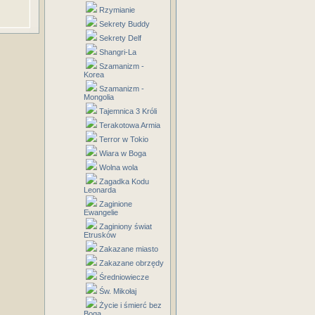
Rzymianie
Sekrety Buddy
Sekrety Delf
Shangri-La
Szamanizm -
Korea
Szamanizm -
Mongolia
Tajemnica 3 Króli
Terakotowa Armia
Terror w Tokio
Wiara w Boga
Wolna wola
Zagadka Kodu
Leonarda
Zaginione
Ewangelie
Zaginiony świat
Etrusków
Zakazane miasto
Zakazane obrzędy
Średniowiecze
Św. Mikołaj
Życie i śmierć bez
Boga