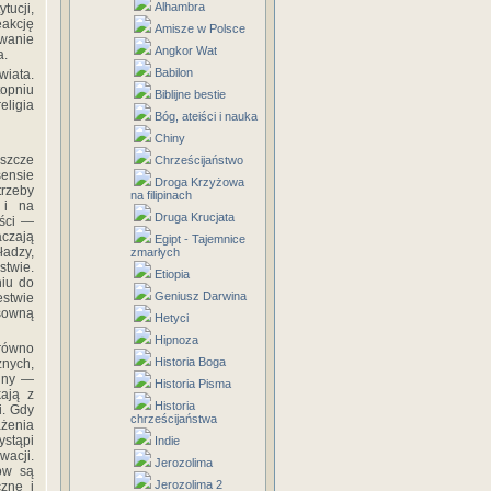
Alhambra
tucji,
eakcję
Amisze w Polsce
wanie
Angkor Wat
a.
Babilon
wiata.
topniu
Biblijne bestie
eligia
Bóg, ateiści i nauka
Chiny
eszcze
Chrześcijaństwo
sensie
Droga Krzyżowa
rzeby
na filipinach
 i na
Druga Krucjata
ości —
aczają
Egipt - Tajemnice
ładzy,
zmarłych
twie.
Etiopia
niu do
Geniusz Darwina
estwie
sowną
Hetyci
Hipnoza
równo
Historia Boga
nych,
alny —
Historia Pisma
kają z
Historia
i. Gdy
chrześcijaństwa
żenia
ystąpi
Indie
acji.
Jerozolima
ów są
Jerozolima 2
zne i