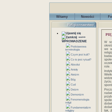
Witamy
Nowości
Fo
Religioznawstwo
PI
==>>
WPROWADZENIE
W so
okreś
Podstawowa
we w
terminologia
reli
Czym jest kult?
badaw
społe
Co to jest rytuał?
oczek
Absolut
role.
Anioły
Insty
Wielk
Ateizm
widze
Bóg
życi
Cud
spont
Począ
Deizm
naświ
Demonizm
przyb
Fenomenologia
społ
religii
dośw
doświ
Fundamentalizm
tak, 
religijny