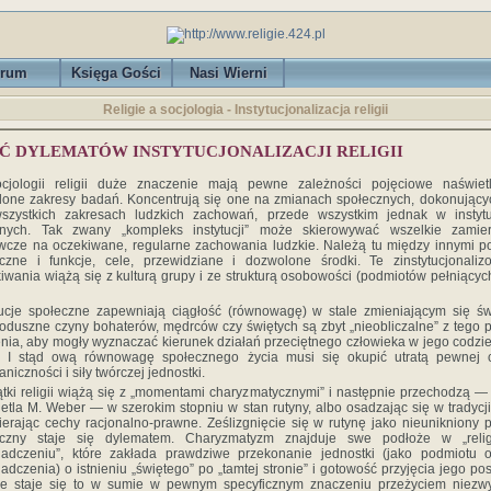
rum
Księga Gości
Nasi Wierni
Religie a socjologia - Instytucjonalizacja religii
ĘĆ DYLEMATÓW INSTYTUCJONALIZACJI RELIGII
cjologii religii duże znaczenie mają pewne zależności pojęciowe naświetl
lone zakresy badań. Koncentrują się one na zmianach społecznych, dokonujący
szystkich zakresach ludzkich zachowań, przede wszystkim jednak w instytu
gijnych. Tak zwany „kompleks instytucji” może skierowywać wszelkie zamier
cze na oczekiwane, regularne zachowania ludzkie. Należą tu między innymi p
czne i funkcje, cele, przewidziane i dozwolone środki. Te zinstytucjonali
iwania wiążą się z kulturą grupy i ze strukturą osobowości (podmiotów pełniący
tucje społeczne zapewniają ciągłość (równowagę) w stale zmieniającym się św
oduszne czyny bohaterów, mędrców czy świętych są zbyt „nieobliczalne” z tego 
nia, aby mogły wyznaczać kierunek działań przeciętnego człowieka w jego codz
u. I stąd ową równowagę społecznego życia musi się okupić utratą pewnej c
aniczności i siły twórczej jednostki.
tki religii wiążą się z „momentami charyzmatycznymi” i następnie przechodzą — 
etla M. Weber — w szerokim stopniu w stan rutyny, albo osadzając się w tradycji
ierając cechy racjonalno-prawne. Ześlizgnięcie się w rutynę jako nieunikniony 
eczny staje się dylematem. Charyzmatyzm znajduje swe podłoże w „relig
iadczeniu”, które zakłada prawdziwe przekonanie jednostki (jako podmiotu 
adczenia) o istnieniu „świętego” po „tamtej stronie” i gotowość przyjęcia jego pos
że staje się to w sumie w pewnym specyficznym znaczeniu przeżyciem niezw