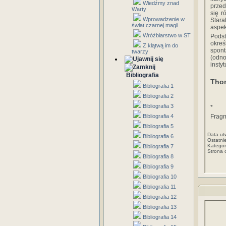
Wiedźmy znad
przed
Warty
się r
Wprowadzenie w
Stara
świat czarnej magii
aspek
Wróżbiarstwo w ST
Podst
okre
Z klątwą im do
spont
twarzy
(odn
insty
Bibliografia
Thom
Bibliografia 1
Bibliografia 2
Bibliografia 3
*
Bibliografia 4
Fragm
Bibliografia 5
Data ut
Bibliografia 6
Ostatni
Kategor
Bibliografia 7
Strona 
Bibliografia 8
Bibliografia 9
Bibliografia 10
Bibliografia 11
Bibliografia 12
Bibliografia 13
Bibliografia 14