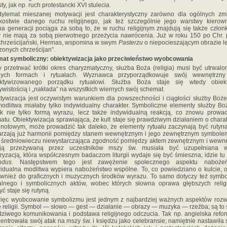
ty, jak np. ruch protestancki XVI stulecia.
ylemat mieszanej motywacji jest charakterystyczny zarówno dla ogólnych z
kostwie danego ruchu religijnego, jak też szczególnie jego warstwy kierown
a generacji pociąga za sobą to, że w ruchu religijnym znajdują się także człon
y nie mają za sobą pierwotnego przeżycia nawrócenia. Już w roku 150 po Chr. 
chrześcijański, Hermas, wspomina w swym
Pasterzu
o niepocieszającym obrazie le
zonych chrześcijan”.
at symboliczny: obiektywizacja jako przeciwieństwo wyobcowania
 przetrwać krótki okres charyzmatyczny, służba Boża (religia) musi być utrwal
nych formach i rytuałach. Wyznawca przyporządkowuje swój wewnętrzny
ektywizowanego porządku rytuałowi. Służba Boża staje się wtedy obiek
ywistością i „nakłada” na wszystkich wiernych swój schemat.
tywizacja jest oczywistym warunkiem dla powszechności i ciągłości służby Boże
modlitwa miałaby tylko indywidualny charakter. Symboliczne elementy służby Bo
k nie tylko formą wyrazu, lecz także indywidualną reakcją, co znowu prowa
atu. Obiektywizacja sprawiająca, że kult staje się prawdziwym działaniem o chara
notowym, może prowadzić tak daleko, że elementy rytuału zaczynają być rutyną
rzają już harmonii pomiędzy stanem wewnętrznym i jego zewnętrznym symbole
 średniowieczu niewystarczająca zgodność pomiędzy aktem zewnętrznym i wewn
cją przeżywaną przez uczestników mszy św. musiała być uzupełniana w
ryzacją, która współczesnym badaczom liturgii wydaje się być śmieszna; idzie tu 
ndus
. Następstwem tego jest zawężenie społecznego aspektu nabożeń
idualna modlitwa wypiera nabożeństwo wspólne. To, co powiedziano o kulcie, 
ównież do graficznych i muzycznych środków wyrazu. To samo dotyczy też symb
lnego i symbolicznych aktów, wobec których słowna oprawa głębszych relig
yć staje się rutyną.
ięc wyobcowanie symbolizmu jest jednym z najbardziej ważnych aspektów roz
e religii. Symbol — słowo — gest — działanie — obrazy — muzyka — rzeźba; są to 
ziwego komunikowania i podstawa religijnego odczucia. Tak np. angielska refo
entrowała swój atak na mszy św. i księdzu jako celebransie; namiętnie nastawiła 