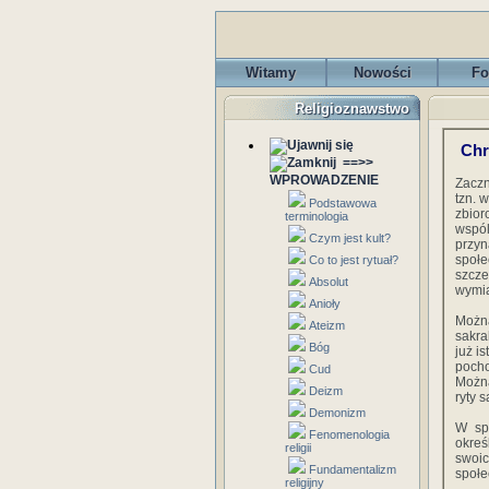
Witamy
Nowości
Fo
Religioznawstwo
Chr
==>>
WPROWADZENIE
Zaczn
tzn. 
Podstawowa
zbior
terminologia
wspól
Czym jest kult?
przy
społe
Co to jest rytuał?
szcz
Absolut
wymia
Anioły
Można
Ateizm
sakra
Bóg
już i
pocho
Cud
Możn
Deizm
ryty 
Demonizm
W spo
Fenomenologia
okre
religii
swoic
Fundamentalizm
społe
religijny