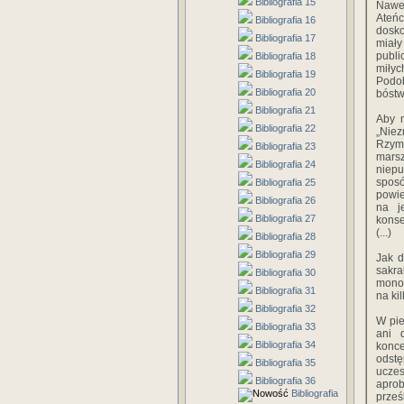
Bibliografia 15
Nawe
Ateńc
Bibliografia 16
dosko
Bibliografia 17
miały
publi
Bibliografia 18
miłyc
Bibliografia 19
Podob
Bibliografia 20
bóstw
Bibliografia 21
Aby m
Bibliografia 22
„Niez
Rzymi
Bibliografia 23
marsz
Bibliografia 24
niepu
spos
Bibliografia 25
powie
Bibliografia 26
na j
Bibliografia 27
konse
(...)
Bibliografia 28
Bibliografia 29
Jak d
sakr
Bibliografia 30
monot
Bibliografia 31
na ki
Bibliografia 32
W pie
Bibliografia 33
ani 
Bibliografia 34
konce
odst
Bibliografia 35
ucze
Bibliografia 36
aprob
Bibliografia
prześ