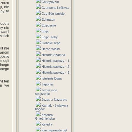
Chasydyzm
zorca
i, nie
Czerwona Królowa
oby to
Czy Bóg istnieje
Echnaton
łopoty
Egipcjanie
ny nie
Egipt
stwami
tkich
Egipt -Teby
Gobekli Tepe
kt nie
Herod Wielki
tianom
Historia Szatana
 bóstw
 mogli
Historia papieży - 1
lnego
Historia papieży - 2
wanego
Historia papieży - 3
Istnienie Boga
ył ten
Japonia
an we
Jezus inne
spojrzenie
Jezus z Nazaretu
Karnak - świątynia
bogów
Katedra
Gnieźnieńska
Katedry
Kim naprawdę był