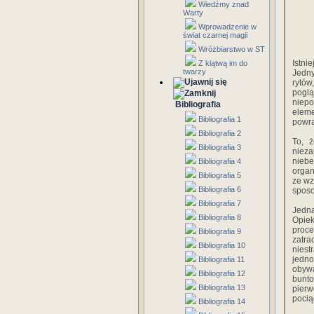
Wiedźmy znad
Warty
Wprowadzenie w
świat czarnej magii
Wróżbiarstwo w ST
Istni
Z klątwą im do
twarzy
Jedny
rytów
poglą
niepo
Bibliografia
elem
Bibliografia 1
powra
Bibliografia 2
To, ż
Bibliografia 3
niez
niebe
Bibliografia 4
organ
Bibliografia 5
ze wz
Bibliografia 6
sposo
Bibliografia 7
Jedna
Bibliografia 8
Opiek
proce
Bibliografia 9
zatr
Bibliografia 10
nies
jedno
Bibliografia 11
obyw
Bibliografia 12
bunto
Bibliografia 13
pierw
pocią
Bibliografia 14