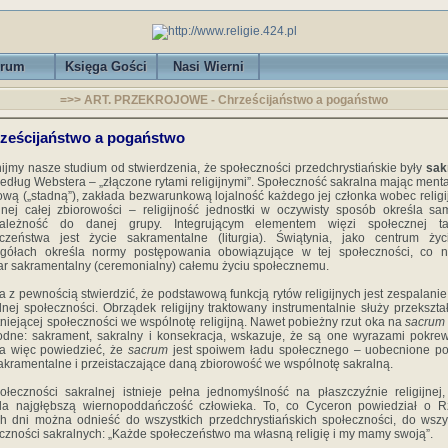
rum
Księga Gości
Nasi Wierni
=>> ART. PRZEKROJOWE - Chrześcijaństwo a pogaństwo
ześcijaństwo a pogaństwo
ijmy nasze studium od stwierdzenia, że społeczności przedchrystiańskie były
sak
według Webstera – „złączone rytami religijnymi”. Społeczność sakralna mając ment
ową („stadną”), zakłada bezwarunkową lojalność każdego jej członka wobec religi
nej całej zbiorowości – religijność jednostki w oczywisty sposób określa sa
należność do danej grupy. Integrującym elementem więzi społecznej ta
czeństwa jest życie sakramentalne (liturgia). Świątynia, jako centrum ży
egółach określa normy postępowania obowiązujące w tej społeczności, co n
r sakramentalny (ceremonialny) całemu życiu społecznemu.
 z pewnością stwierdzić, że podstawową funkcją rytów religijnych jest zespalanie 
lnej społeczności. Obrządek religijny traktowany instrumentalnie służy przekszta
stniejącej społeczności we wspólnotę religijną. Nawet pobieżny rzut oka na
sacrum
dne: sakrament, sakralny i konsekracja, wskazuje, że są one wyrazami pokre
a więc powiedzieć, że
sacrum
jest spoiwem ładu społecznego – uobecnione p
sakramentalne i przeistaczające daną zbiorowość we wspólnotę sakralną.
łeczności sakralnej istnieje pełna jednomyślność na płaszczyźnie religijnej,
śla najgłębszą wiernopoddańczość człowieka. To, co Cyceron powiedział o R
h dni można odnieść do wszystkich przedchrystiańskich społeczności, do wszy
czności sakralnych: „Każde społeczeństwo ma własną religię i my mamy swoją”.