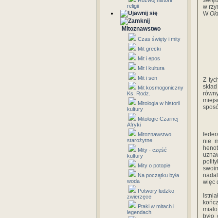
święt
Rozwój historii
religii
w rzy
W
Ok
Mitoznawstwo
Czas święty i mity
Mit grecki
Mit i epos
Mit i kultura
Mit i sen
Z tyc
skład
Mit kosmogoniczny
równy
Ks. Rodz.
miejs
Mitologia w historii
sposó
kultury
Mitologie Czarnej
Afryki
feder
Mitoznawstwo
starożytne
nie 
henot
Mity - część
uzna
kultury
polit
Mity o potopie
swoi
nadal
Na początku była
woda
więc 
Potwory ludzko-
Istni
zwierzęce
kończ
Ptaki w mitach i
miało
legendach
było 