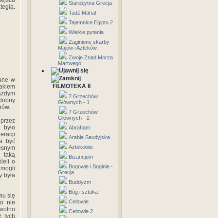
iejscu
Starożytna Grecja
tegią.
Tadź Mahal
Tajemnice Egiptu 2
Wielkie pytania
Zaginione skarby
Majów i Azteków
Zwoje Znad Morza
Martwego
zane w
FILMOTEKA II
nakiem
każdym
7 Grzechów
odobny
Głównych - 1
nów.
7 Grzechów
Głównych - 2
 przez
 było
Abraham
eracji
Arabia Saudyjska
a być
Aztekowie
zesnym
 taką
Bizancjum
leli o
Bogowie i Boginie -
 mogli
Grecja
y była
Buddyzm
Bóg i sztuka
mu się
Celtowie
wo nie
 wolno
Celtowie 2
z tych