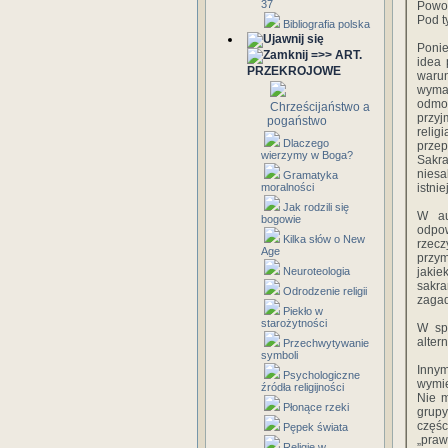
37
Powod
Pod t
Bibliografia polska
Ponie
=>> ART.
idea 
PRZEKROJOWE
warun
wyma
odmo
Chrześcijaństwo a
przyj
pogaństwo
relig
Dlaczego
prze
wierzymy w Boga?
Sakr
niesa
Gramatyka
moralności
istnie
Jak rodzili się
W aut
bogowie
odpow
Kilka słów o New
rzecz
Age
przym
Neuroteologia
jakie
sakr
Odrodzenie religii
zagad
Piekło w
starożytności
W sp
alter
Przechwytywanie
symboli
Inny
Psychologiczne
wymie
źródła religijności
Nie 
Płonące rzeki
grupy
częś
Pępek świata
„praw
Religie w