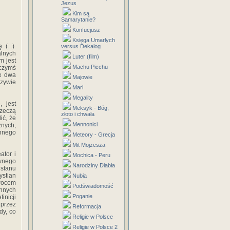
Jezus
Kim są
Samarytanie?
Konfucjusz
Księga Umarłych
(...).
versus Dekalog
alnych
Luter (film)
m jest
Machu Picchu
 czymś
Te dwa
Majowie
zywie
Mari
Megality
, jest
Meksyk - Bóg,
zeczą
złoto i chwała
ić, że
Mennonici
znych;
innego
Meteory - Grecja
Mit Mojżesza
ator i
Mochica - Peru
ewnego
Narodziny Diabła
 stanu
stian
Nubia
wocem
Podświadomość
innych
Poganie
nicji
 przez
Reformacja
dy, co
Religie w Polsce
Religie w Polsce 2