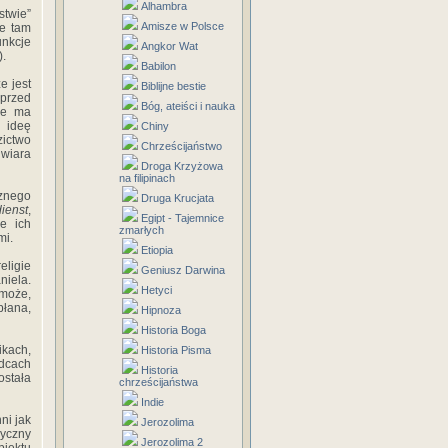
Alhambra
stwie”
Amisze w Polsce
że tam
unkcje
Angkor Wat
).
Babilon
e jest
Biblijne bestie
 przed
Bóg, ateiści i nauka
nie ma
 ideę
Chiny
zictwo
Chrześcijaństwo
 wiara
Droga Krzyżowa
na filipinach
cznego
Druga Krucjata
ienst
,
Egipt - Tajemnice
że ich
zmarłych
mi.
Etiopia
eligie
Geniusz Darwina
niela.
Hetyci
 może,
płana,
Hipnoza
Historia Boga
ikach,
Historia Pisma
ądcach
Historia
stała
chrześcijaństwa
Indie
ni jak
Jerozolima
syczny
Jerozolima 2