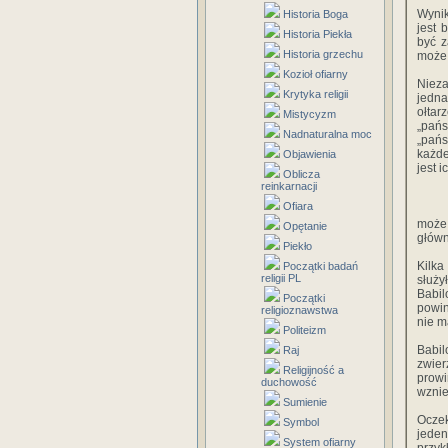
Wynik
Historia Boga
jest 
Historia Piekła
być z
Historia grzechu
może 
Kozioł ofiarny
Nieza
Krytyka religii
jedna
ołtar
Mistycyzm
„pańs
Nadnaturalna moc
„pańs
każde
Objawienia
jest i
Oblicza
reinkarnacji
Ofiara
może 
Opętanie
główn
Piekło
Kilka
Początki badań
religii PL
służy
Babil
Początki
powin
religioznawstwa
nie m
Politeizm
Babil
Raj
zwier
Religijność a
prow
duchowość
wznie
Sumienie
Oczek
Symbol
jeden
System ofiarny