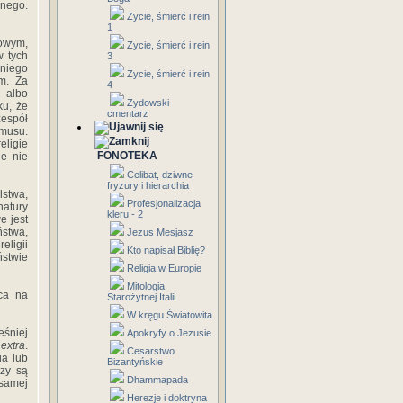
znego.
Życie, śmierć i rein
1
towym,
Życie, śmierć i rein
w tych
3
 niego
Życie, śmierć i rein
m. Za
4
 albo
Żydowski
ku, że
cmentarz
zespół
musu.
ligie
FONOTEKA
le nie
Celibat, dziwne
fryzury i hierarchia
lstwa,
Profesjonalizacja
natury
kleru - 2
e jest
ństwa,
Jezus Mesjasz
eligii
Kto napisał Biblię?
stwie
Religia w Europie
Mitologia
ca na
Starożytnej Italii
W kręgu Światowita
śniej
Apokryfy o Jezusie
 extra
.
Cesarstwo
ia lub
Bizantyńskie
rzy są
Dhammapada
samej
Herezje i doktryna