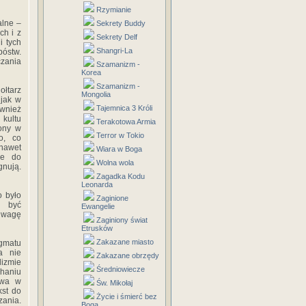
Rzymianie
alne –
Sekrety Buddy
ch i z
Sekrety Delf
i tych
Shangri-La
bóstw.
czania
Szamanizm -
Korea
Szamanizm -
ołtarz
Mongolia
 jak w
Tajemnica 3 Króli
ównież
 kultu
Terakotowa Armia
zony w
Terror w Tokio
o, co
 nawet
Wiara w Boga
ne do
Wolna wola
gnują.
Zagadka Kodu
Leonarda
o było
Zaginione
i być
Ewangelie
 uwagę
Zaginiony świat
Etrusków
Zakazane miasto
ygmatu
a nie
Zakazane obrzędy
lizmie
Średniowiecze
haniu
twa w
Św. Mikołaj
kst do
Życie i śmierć bez
zania.
Boga