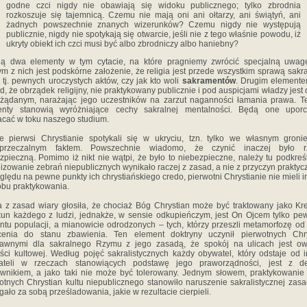
godne czci nigdy nie obawiają się widoku publicznego; tylko zbrodnia
rozkoszuje się tajemnicą. Czemu nie mają oni ani ołtarzy, ani świątyń, ani
żadnych powszechnie znanych wizerunków? Czemu nigdy nie występują
publicznie, nigdy nie spotykają się otwarcie, jeśli nie z tego właśnie powodu, iż
ukryty obiekt ich czci musi być albo zbrodniczy albo haniebny?
eją dwa elementy w tym cytacie, na które pragniemy zwrócić specjalną uwagę 
m z nich jest podskórne założenie, że religia jest przede wszystkim sprawą sakr
, tj. pewnych uroczystych aktów, czy jak kto woli
sakramentów
. Drugim elemente
d, że obrządek religijny, nie praktykowany publicznie i pod auspicjami władzy jest
żądanym, narażając jego uczestników na zarzut naganności łamania prawa. 
enty stanowią wyróżniające cechy sakralnej mentalności. Będą one uporc
cać w toku naszego studium.
e pierwsi Chrystianie spotykali się w ukryciu, tzn. tylko we własnym gronie
aprzeczalnym faktem. Powszechnie wiadomo, że czynić inaczej było r
zpieczną. Pomimo iż nikt nie wątpi, że było to niebezpieczne, należy tu podkreśl
izowanie zebrań niepublicznych wynikało raczej z zasad, a nie z przyczyn praktyc
ględu na pewne punkty ich chrystiańskiego credo, pierwotni Chrystianie nie mieli 
bu praktykowania.
 z zasad wiary głosiła, że chociaż Bóg Chrystian może być traktowany jako Kre
un każdego z ludzi, jednakże, w sensie odkupieńczym, jest On Ojcem tylko p
ntu populacji, a mianowicie odrodzonych – tych, którzy przeszli metamorfozę od
acenia do stanu zbawienia. Ten element doktryny uczynił pierwotnych Chry
trawnymi dla sakralnego Rzymu z jego zasadą, że spokój na ulicach jest o
ści kultowej. Według pojęć sakralistycznych każdy obywatel, który odstaje od 
ateli w rzeczach stanowiących podstawę jego praworządności, jest z defi
wnikiem, a jako taki nie może być tolerowany. Jednym słowem, praktykowanie
otnych Chrystian kultu niepublicznego stanowiło naruszenie sakralistycznej zasa
gało za sobą prześladowania, jakie w rezultacie cierpieli.