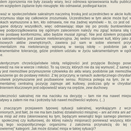
em zgorszenia nie były zasady wiary, lecz odmowa sprawowania kultu public
ym względem żądanie było nieugięte: kto odmawiał, podlegał karze.
waż w społeczeństwie sakralnym naczelną troską jest uczestnictwo w akcie kul
przymusu staje się całkowicie zrozumiała. Uczestnictwo w tym akcie może być 
kach wymuszone a ten, kto odmawia, nie ma żadnej wymówki – to, co jest od
gane dotyczy wszystkich, więc odmawiając staje się po prostu buntownikie
wę podporządkowania się ogólnym zaleceniom należy mu zgiąć kolana siłą i
mie postawę konformizmu, albo będzie musiał zginąć. Nie jest dziełem przypad
ia sakramentalna jest zawsze nietolerancyjna. Jej sedno stanowi kult, który jako 
pisowych aktów zewnętrznych, zawiera już sam w sobie element przy
amentalizm ma nietolerancję wpisaną w swoją istotę – podobnie jak re
kramentalne tolerancję, gdzie problem udziału w życiu sakramentalnym w ogó
je.
entycznym chrześcijaństwie istotą religijności jest przyjęcie Bożego pose
iedź na nie w wierze i miłości. To są rzeczy, których nie da się wymusić. Z samej 
y jest niemożliwe przymuszenie człowieka do aktu wiary, podobnie jak niemożliw
uszenie go do postawy miłości. Z tej przyczyny, w ramach autentycznego chrystia
kolwiek przymuszanie jest pozbawione sensu. Różnica polega na tym, że w r
amentalnej centralną pozycję zajmuje akt kultowy, podczas gdy w chrystiań
nieniem kluczowym jest odpowiedź wiary na orędzie, zew duchowy.
ołeczności sakralnej nie ma nacisku na decyzję – tam nie ma nawet miejs
natywy a zatem nie ma i potrzeby lub nawet możliwości wyboru. (...)
m znaczącym przejawem typowej sytuacji sakralnej, wynikającym z wcze
nionych, jest fakt, że nie ma tam żadnej działalności misyjnej – ani
ad intra
ani
ad
ma misji
ad intra
(skierowanej ku tym, będącym wewnątrz tego samego plemien
 społecznej czy kulturowej, do której należy misjonarz) ponieważ wszyscy, któ
cią tego socjopolitycznego organizmu z założenia przynależą do tej 
owiernej” kategorii. Jak może działać misja w takiej sytuacji?