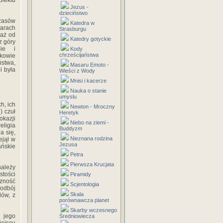
biektu
Jezus -
dzieciństwo
czasów
Katedra w
zarach
Strasburgu
waż od
Katedry gotyckie
z góry
cie i
Kody
chrześcijaństwa
nkowie
ństwa,
Masaru Emoto -
i była
Wieści z Wody
Mnisi i kacerze
Nauka o stanie
umyslu
h, ich
Newton - Mroczny
) czuł
Heretyk
okazji
Niebo na ziemi -
eligia
Buddyzm
a się,
Nieznana rodzina
ejął w
Jezusa
ńskie
Petra
Pierwsza Krucjata
należy
stości
Piramidy
zność
Scjentologia
odbój
Skala
dów, z
porównawcza planet
Skarby wczesnego
 jego
Średniowiecza