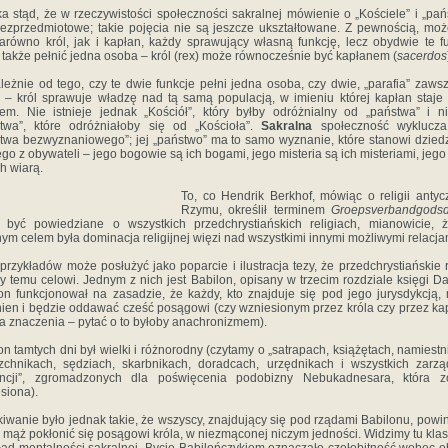
a stąd, że w rzeczywistości społeczności sakralnej mówienie o „Kościele” i „pań
bezprzedmiotowe; takie pojęcia nie są jeszcze ukształtowane. Z pewnością, mo
arówno król, jak i kapłan, każdy sprawujący własną funkcję, lecz obydwie te f
także pełnić jedna osoba – król (rex) może równocześnie być kapłanem (
sacerdos
leżnie od tego, czy te dwie funkcje pełni jedna osoba, czy dwie, „parafia” zawsz
 – król sprawuje władzę nad tą samą populacją, w imieniu której kapłan staje
zem. Nie istnieje jednak „Kościół”, który byłby odróżnialny od „państwa” i 
twa”, które odróżniałoby się od „Kościoła”.
Sakralna
społeczność wyklucza
twa bezwyznaniowego”; jej „państwo” ma to samo wyznanie, które stanowi dzied
go z obywateli – jego bogowie są ich bogami, jego misteria są ich misteriami, jego
ch wiarą.
To, co Hendrik Berkhof, mówiąc o religii anty
Rzymu, określił terminem
Groepsverbandgodsd
być powiedziane o wszystkich przedchrystiańskich religiach, mianowicie, 
ym celem była dominacja religijnej więzi nad wszystkimi innymi możliwymi relacja
 przykładów może posłużyć jako poparcie i ilustracja tezy, że przedchrystiańskie r
ły temu celowi. Jednym z nich jest Babilon, opisany w trzecim rozdziale księgi Da
on funkcjonował na zasadzie, że każdy, kto znajduje się pod jego jurysdykcją,
ien i będzie oddawać cześć posągowi (czy wzniesionym przez króla czy przez ka
a znaczenia – pytać o to byłoby anachronizmem).
on tamtych dni był wielki i różnorodny (czytamy o „satrapach, książętach, namiestn
zchnikach, sędziach, skarbnikach, doradcach, urzędnikach i wszystkich zarz
incji”, zgromadzonych dla poświęcenia podobizny Nebukadnesara, która zo
siona).
iwanie było jednak takie, że wszyscy, znajdujący się pod rządami Babilonu, powin
 mąż pokłonić się posągowi króla, w niezmąconej niczym jedności. Widzimy tu kla