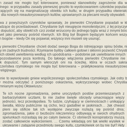
h zasad nie mogło być tolerowane, ponieważ stanowiłoby zagrożenie dla w
lnego: w przypadku zasady pierwszej groziło to wyobcowaniem członków populacj
ających się na marginalizację obiektu ich kultu; w drugim przypadku otwierał
 dla nowych nieautoryzowanych kultów, uprawianych za plecami reszty obywateli.
a z powyższych czynników sprawiały, że pierwotni Chrystianie popadali w k
dzące do prześladowań. Chrystianie byli nieugięcie monoteistyczni; z tej przyczy
 dopuścić, aby obiekt ich czci został wrzucony do jednego tygla wraz z innymi bó
wet jako pierwszy pośród równych. Ich Bóg był Bogiem będącym końcem wszys
h bogów – kiedy On się pojawiał, wszyscy inni musieli się usunąć.
 pierwotni Chrystianie chcieli dodać swego Boga do istniejącego spisu bóstw, ni
by im żadnych trudności. Rzymianie byliby całkiem gotowi i skłonni pozwolić Chrys
 ich obiekt uwielbienia według ich upodobania – podobnie jak uwielbianie innych
pozostawione poza kontrolą. Do takiego włączenia pierwotni Chrystianie nie
ak dopuścić. Tym samym wkroczyli oni na ścieżkę, która w oczach sakra
czeństwa rzymskiego nie mogła być tolerowana – praktykowania nieautoryzo
religijnego.
śnie to wywoływało gniew współczesnego społeczeństwa rzymskiego. Jak ostry b
w można odczytać z poniższego oskarżenia, wykrzyczanego wobec Chrysti
mnianym wyżej
Oktawiuszu
:
Te ich nocne zgromadzenia, pełne uroczystych postów przemieszanych z
barbarzyńskimi ucztami, to nie żadne święte obrzędy umacniające więzy
jedności, lecz przestępstwa. To ludzie, czyhający w ciemnościach i unikający
światła, którzy publicznie są cicho, lecz gadatliwi w jaskiniach… Jak chwast
pleni się obficie tak ich występne zwyczaje rozłażą się pośród dnia;
zgromadzenia, jakie ci bezbożni nikczemnicy odbywają w swoich ohydnych
spelunkach rozrastają się po całym świecie. Ci obmierźli konspiratorzy muszą
zostać całkowicie wykorzenieni. … Czemu wkładają oni tak wielki wysiłek w
ukrywanie i zatajanie przedmiotu swego kultu, czymkolwiek on by nie był? Akty