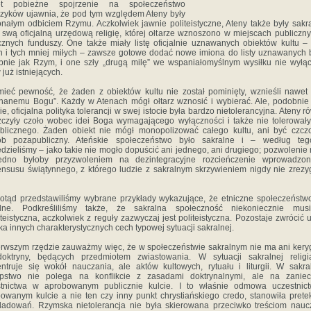
t pobieżne spojrzenie na społeczeństwo
zyków ujawnia, że pod tym względem Ateny były
nałym odbiciem Rzymu. Aczkolwiek jawnie politeistyczne, Ateny także były sakr
 swą oficjalną urzędową religię, której ołtarze wznoszono w miejscach publiczny
cznych funduszy. One także miały listę oficjalnie uznawanych obiektów kultu – 
h i tych mniej miłych – zawsze gotowe dodać nowe imiona do listy uznawanych 
nie jak Rzym, i one szły „drugą milę” we wspaniałomyślnym wysiłku nie wyłą
 już istniejących.
ieć pewność, że żaden z obiektów kultu nie został pominięty, wznieśli nawet 
nanemu Bogu”. Każdy w Atenach mógł ołtarz wznosić i wybierać. Ale, podobnie
e, oficjalna polityka tolerancji w swej istocie była bardzo nietolerancyjna. Ateny r
czyły czoło wobec idei Boga wymagającego wyłączności i także nie tolerowały
blicznego. Żaden obiekt nie mógł monopolizować całego kultu, ani być czc
ób pozapubliczny. Ateńskie społeczeństwo było sakralne i – według teg
dzieliśmy – jako takie nie mogło dopuścić ani jednego, ani drugiego; pozwolenie
edno byłoby przyzwoleniem na dezintegracyjne rozcieńczenie wprowadzo
nsusu świątynnego, z którego ludzie z sakralnym skrzywieniem nigdy nie zrezy
otąd przedstawiliśmy wybrane przykłady wykazujące, że etniczne społeczeństw
alne. Podkreśliliśmy także, że sakralna społeczność niekoniecznie mus
eistyczna, aczkolwiek z reguły zazwyczaj jest politeistyczna. Pozostaje zwrócić
lka innych charakterystycznych cech typowej sytuacji sakralnej.
rwszym rzędzie zauważmy więc, że w społeczeństwie sakralnym nie ma ani ker
doktryny, będących przedmiotem zwiastowania. W sytuacji sakralnej religi
ntruje się wokół nauczania, ale aktów kultowych, rytuału i liturgii. W sakra
ępstwo nie polega na konflikcie z zasadami doktrynalnymi, ale na zaniec
stnictwa w aprobowanym publicznie kulcie. I to właśnie odmowa uczestnic
owanym kulcie a nie ten czy inny punkt chrystiańskiego credo, stanowiła prete
ladowań. Rzymska nietolerancja nie była skierowana przeciwko treściom nauc