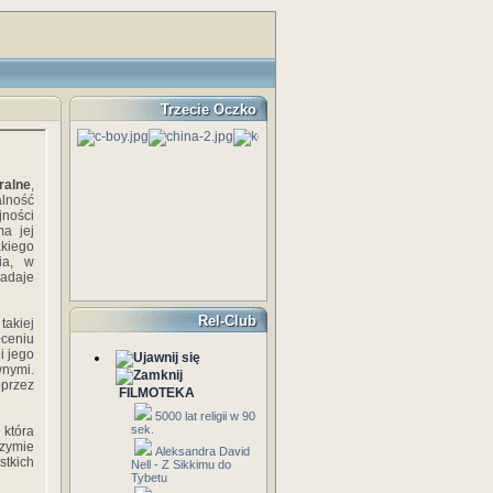
Trzecie Oczko
ralne
,
alność
jności
ma jej
kiego
cia, w
adaje
Rel-Club
takiej
łceniu
i jego
wnymi.
oprzez
FILMOTEKA
5000 lat religii w 90
sek.
 która
zymie
Aleksandra David
stkich
Nell - Z Sikkimu do
Tybetu