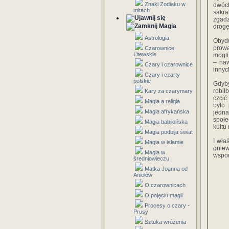
Znaki Zodiaku w
dwóc
mitach
sakra
zgadz
Magia
drogę
Astrologia
Obydw
prowa
Czarownice
Litewskie
mogli
– na
Czary i czarownice
innyc
Czary i czarty
polskie
Gdyby
robił
Kary za czarymary
czcić
Magia a religia
było 
Magia afrykańska
jedn
społe
Magia babilońska
kultu 
Magia podbija świat
I wła
Magia w islamie
gnie
Magia w
wspo
średniowieczu
Matka Joanna od
Aniołów
O czarownicach
O pojęciu magii
Procesy o czary -
Prusy
Sztuka wróżenia