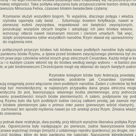
ością – od tego momentu bóstwa podbitego ludu znajdowały się na poczesnym m
mskiej religijności. Taka polityka włączania była przypuszczalnie bardzo dobrą stra
tawiuszu
Minuciusa Felixa, czasowo bliskim świadectwie czytamy:
Rzymianie służyli wszystkim bogom. To wyjaśnia, dlaczego potęga i władza
rzymska ogarnęła cały świat. … Szturmując bowiem fortyfikacje, nawet w
pierwszej euforii zwycięstwa, respektowali oni świętości zwyciężonych,
poszukując wszędzie obcych bogów i adoptując ich jako bóstwa własne,
wznosząc ołtarze nawet nieznanym mocom i cieniom umarłych. Tak więc,
dzięki przejmowaniu rytów wszystkich narodów, Rzym stawał się upoważniony
do rządzenia nimi.
h politycznych przyczyn bóstwo lub bóstwa nowo podbitych narodów były włąc
 panteonu bóstw Rzymu, a śpiew przed bóstwem zwyciężonego plemienia był z
ch praw jego członków wśród innych grup etnicznych Cesarstwa. Każdy mógł w 
cu i o każdym czasie skłonić się do bóstwa według swego wyboru – w bardzo p
b, w jaki średniowieczni Chrześcijanie mogli się skłaniać do swych świętych patro
Rzymskie kolegium bóstw było federacją powstałą
wcielanie, podobnie jak Cesarstwo rzymskie
acją osiągniętą przez włączanie ziem podbitych narodów. Żaden z członków tej fed
mógł być monoteistyczny; w najlepszym przypadku dana grupa etniczna mogł
eistyczna (to jest, faworyzująca własnego bożka plemiennego, przy jednoc
waniu prawdziwości innych bóstw plemiennych). A zatem, podpisanie się pod
yką Rzymu było dla tych podbitych ludów rzeczą całkiem prostą; jak zawsze myś
m bóstwie plemiennym jako o
primus inter pares
(pierwszym wśród równych),
 zachować ten sposób myślenia nawet po ich aneksji przez Rzym. Zmiana władz
do zniesienia.
ały jednak dwie restrykcje, dwa punkty, przy których wyraźnie liberalna polityka Rzy
yła. Ograniczenia były następujące: po pierwsze, żadne faworyzowane bóst
 prawa wypchnąć innego (innych) z ustalonego rejestru (panteonu); po drugie, nie
czcić bóstwa, które do tego panteonu nie należało. Naruszenie którejkolwiek 