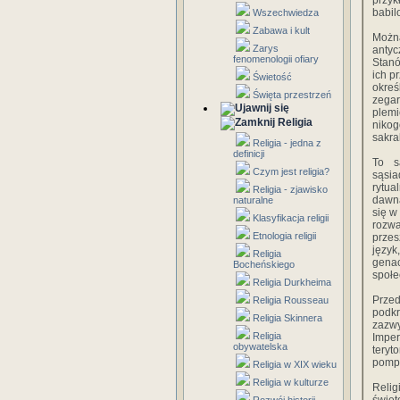
przyk
babilo
Wszechwiedza
Zabawa i kult
Można
Zarys
antyc
fenomenologii ofiary
Stanó
ich p
Świetość
okre
Święta przestrzeń
zegar
plemi
Religia
nikog
sakra
Religia - jedna z
definicji
To s
Czym jest religia?
sąsi
rytua
Religia - zjawisko
dawną
naturalne
się w
Klasyfikacja religii
rozwa
Etnologia religii
przes
język
Religia
gena
Bocheńskiego
społe
Religia Durkheima
Przed
Religia Rousseau
podkr
Religia Skinnera
zazw
Religia
Impe
obywatelska
teryt
pompą
Religia w XIX wieku
Religia w kulturze
Reli