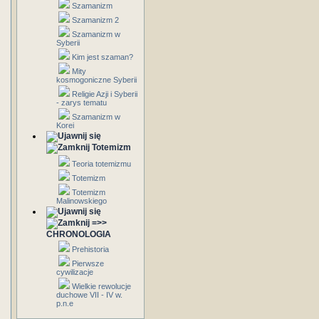
Szamanizm
Szamanizm 2
Szamanizm w
Syberii
Kim jest szaman?
Mity
kosmogoniczne Syberii
Religie Azji i Syberii
- zarys tematu
Szamanizm w
Korei
Totemizm
Teoria totemizmu
Totemizm
Totemizm
Malinowskiego
=>>
CHRONOLOGIA
Prehistoria
Pierwsze
cywilizacje
Wielkie rewolucje
duchowe VII - IV w.
p.n.e