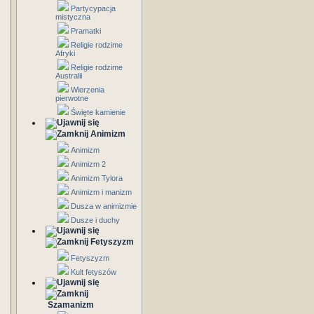
Partycypacja
mistyczna
Pramatki
Religie rodzime
Afryki
Religie rodzime
Australii
Wierzenia
pierwotne
Święte kamienie
Animizm
Animizm
Animizm 2
Animizm Tylora
Animizm i manizm
Dusza w animizmie
Dusze i duchy
Fetyszyzm
Fetyszyzm
Kult fetyszów
Szamanizm