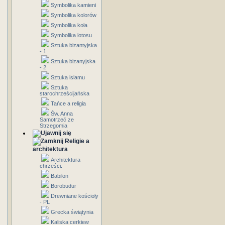
Symbolika kamieni
Symbolika kolorów
Symbolika koła
Symbolika lotosu
Sztuka bizantyjska
- 1
Sztuka bizanyjska
- 2
Sztuka islamu
Sztuka
starochrześcijańska
Tańce a religia
Św. Anna
Samotrzeć ze
Strzegomia
Religie a
architektura
Architektura
chrześci.
Babilon
Borobudur
Drewniane kościoły
- PL
Grecka świątynia
Kaliska cerkiew