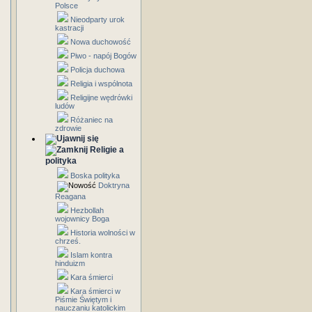
Polsce
Nieodparty urok
kastracji
Nowa duchowość
Piwo - napój Bogów
Policja duchowa
Religia i wspólnota
Religijne wędrówki
ludów
Różaniec na
zdrowie
Religie a
polityka
Boska polityka
Doktryna
Reagana
Hezbollah
wojownicy Boga
Historia wolności w
chrześ.
Islam kontra
hinduizm
Kara śmierci
Kara śmierci w
Piśmie Świętym i
nauczaniu katolickim