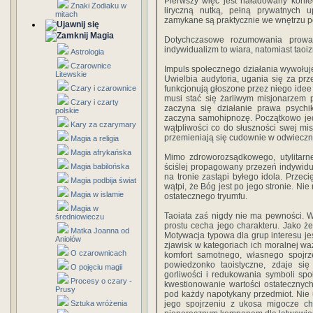
Pierwszy więc jest naładowany konie
Znaki Zodiaku w
liryczną nutką, pełną prywatnych u
mitach
zamykane są praktycznie we wnętrzu po
Magia
Dotychczasowe rozumowania prowad
indywidualizm to wiara, natomiast tao
Astrologia
Czarownice
Impuls społecznego działania wywołuj
Litewskie
Uwielbia audytoria, ugania się za pr
Czary i czarownice
funkcjonują głoszone przez niego idee i
musi stać się żarliwym misjonarzem
Czary i czarty
zaczyna się działanie prawa psychi
polskie
zaczyna samohipnozę. Początkowo jed
Kary za czarymary
wątpliwości co do słuszności swej mis
przemieniają się cudownie w odwieczn
Magia a religia
Magia afrykańska
Mimo zdroworozsądkowego, utylitarne
Magia babilońska
ściślej propagowany przezeń indywidua
na tronie zastąpi byłego idola. Przec
Magia podbija świat
wątpi, że Bóg jest po jego stronie. Ni
Magia w islamie
ostatecznego tryumfu.
Magia w
Taoiata zaś nigdy nie ma pewności. Wed
średniowieczu
prostu cecha jego charakteru. Jako że 
Matka Joanna od
Motywacja typowa dla grup interesu jes
Aniołów
zjawisk w kategoriach ich moralnej wa
O czarownicach
komfort samotnego, własnego spojrze
powiedzonko taoistyczne, zdaje się
O pojęciu magii
gorliwości i redukowania symboli spo
Procesy o czary -
kwestionowanie wartości ostatecznych. 
Prusy
pod każdy napotykany przedmiot. Nie u
Sztuka wróżenia
jego spojrzeniu z ukosa migocze cho