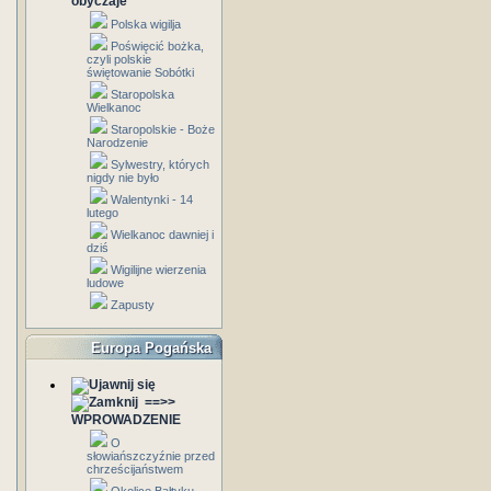
obyczaje
Polska wigilja
Poświęcić bożka,
czyli polskie
świętowanie Sobótki
Staropolska
Wielkanoc
Staropolskie - Boże
Narodzenie
Sylwestry, których
nigdy nie było
Walentynki - 14
lutego
Wielkanoc dawniej i
dziś
Wigilijne wierzenia
ludowe
Zapusty
Europa Pogańska
==>>
WPROWADZENIE
O
słowiańszczyźnie przed
chrześcijaństwem