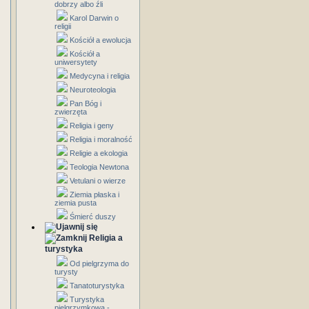
dobrzy albo źli
Karol Darwin o
religii
Kościół a ewolucja
Kościół a
uniwersytety
Medycyna i religia
Neuroteologia
Pan Bóg i
zwierzęta
Religia i geny
Religia i moralność
Religie a ekologia
Teologia Newtona
Vetulani o wierze
Ziemia płaska i
ziemia pusta
Śmierć duszy
Religia a
turystyka
Od pielgrzyma do
turysty
Tanatoturystyka
Turystyka
pielgrzymkowa -