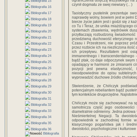
ograniczenia dotyczą wszystkiego na z
Bibliografia 15
czynił dogmatu ze swej niewiary (... )
Bibliografia 16
Bibliografia 17
Taoistyczny pustelnik prezentuje sw
naprawdę wolny, bowiem jest w pełni 
Bibliografia 18
bierze życie jakim jest i godzi się z 
Bibliografia 19
co Tu i Teraz, że unika miażdżącego ci
systemach zbawienia, wędrówek dusz 
Bibliografia 20
przytłaczają rozbudzoną świadomość c
Bibliografia 21
przedziwną duchowość eterycznego ro
Czasu i Przestrzeni, nie poprzez pr
Bibliografia 22
przez rozbicie ich na niezliczona ilość
Bibliografia 23
ich przepływu. Rezultatem jest osią
Bibliografia 24
immanentnego i transcendentalnego -
bądź ptak, co daje odpoczynek swym s
Bibliografia 25
opadający w harmonii ze zmianami ci
Bibliografia 26
pozycji jest pewna elastyczność,
nieodpowiednie do opisu subtelnyc
Bibliografia 27
wyprowadzić duchowe źródło chińskieg
Bibliografia 28
Stwierdzenie, że Chińczyk podświado
Bibliografia 29
potencjalnym rebeliantem bądź pustelni
Bibliografia 30
tym kontekście drugorzędne. Najistotnie
Bibliografia 31
Chińczyk może się zachowywać na spo
Bibliografia 32
samotnicza część jego osobowośc
Bibliografia 33
diametralnie odmienny. Jedna połowa 
Nieśmiertelnej Negacji. Ta dwoisto
Bibliografia 34
odpowiednik w zachodniej formie wa
Bibliografia 35
klasycznego pogaństwa jak i średni
dwoistości, psychologiczne i kulturowe
Bibliografia 36
Bibliografia