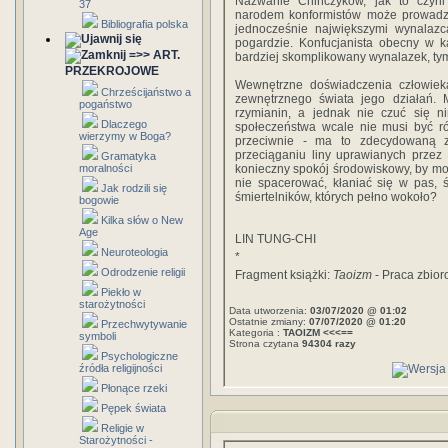
Nazwanie Chińczyków, jak to czyn
37
narodem konformistów może prowadzi
Bibliografia polska
jednocześnie największymi wynalazc
pogardzie. Konfucjanista obecny w k
=>> ART.
bardziej skomplikowany wynalazek, tym 
PRZEKROJOWE
Wewnętrzne doświadczenia człowieka,
Chrześcijaństwo a
zewnętrznego świata jego działań
pogaństwo
rzymianin, a jednak nie czuć się 
Dlaczego
społeczeństwa wcale nie musi być r
wierzymy w Boga?
przeciwnie - ma to zdecydowaną z
przeciąganiu liny uprawianych przez
Gramatyka
moralności
konieczny spokój środowiskowy, by m
nie spacerować, kłaniać się w pas, 
Jak rodzili się
śmiertelników, których pełno wokoło?
bogowie
Kilka słów o New
Age
LIN TUNG-CHI
Neuroteologia
*
Odrodzenie religii
Fragment książki:
Taoizm
- Praca zbior
Piekło w
starożytności
Data utworzenia:
03/07/2020 @ 01:02
Ostatnie zmiany:
07/07/2020 @ 01:20
Przechwytywanie
Kategoria :
TAOIZM <<<==
symboli
Strona czytana
94304 razy
Psychologiczne
źródła religijności
Płonące rzeki
Pępek świata
Religie w
Starożytności -