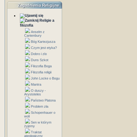
Zagadnienia Religijne
Religie a
filozofia
Anselm z
Cantenbury
Bóg Kartezjusza
Czym jest etyka?
Dobro i zlo
Duns Szkot
Filozofia Boga
Filozofia religii
John Locke o Bogu
Mantra
O duszy -
Arystoteles
Państwo Platona
Problem zła
Schopenhauer o
woli
Sen w którym
żyjemy
Traktat
ateologiczny