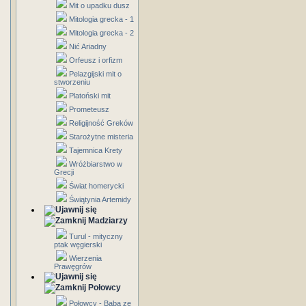
Mit o upadku dusz
Mitologia grecka - 1
Mitologia grecka - 2
Nić Ariadny
Orfeusz i orfizm
Pelazgijski mit o
stworzeniu
Platoński mit
Prometeusz
Religijność Greków
Starożytne misteria
Tajemnica Krety
Wróżbiarstwo w
Grecji
Świat homerycki
Świątynia Artemidy
Madziarzy
Turul - mityczny
ptak węgierski
Wierzenia
Prawęgrów
Połowcy
Połowcy - Baba ze