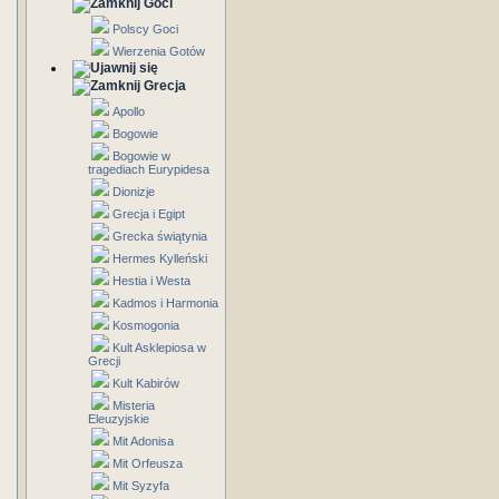
Goci
Polscy Goci
Wierzenia Gotów
Grecja
Apollo
Bogowie
Bogowie w
tragediach Eurypidesa
Dionizje
Grecja i Egipt
Grecka świątynia
Hermes Kylleński
Hestia i Westa
Kadmos i Harmonia
Kosmogonia
Kult Asklepiosa w
Grecji
Kult Kabirów
Misteria
Eleuzyjskie
Mit Adonisa
Mit Orfeusza
Mit Syzyfa