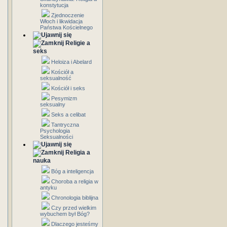
konstytucja
Zjednoczenie
Włoch i likwidacja
Państwa Kościelnego
Religie a
seks
Heloiza i Abelard
Kościół a
seksualność
Kościół i seks
Pesymizm
seksualny
Seks a celibat
Tantryczna
Psychologia
Seksualności
Religia a
nauka
Bóg a inteligencja
Choroba a religia w
antyku
Chronologia biblijna
Czy przed wielkim
wybuchem był Bóg?
Dlaczego jesteśmy