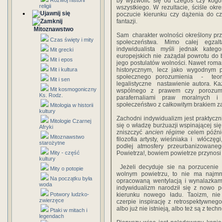
Rozwój historii
by wyzwolić się od czegoś czy kogo
religii
wszystkiego. W rezultacie, ściśle okre
poczucie kierunku czy dążenia do cze
fantazji.
Mitoznawstwo
Sam charakter wolności określony prz
Czas święty i mity
społeczeństwa. Mimo całej egzalt
indywidualista myśli jednak kateg
Mit grecki
europejskich nie zażądał powrotu do
Mit i epos
jego postulatów wolności. Nawet roma
Mit i kultura
historycznym, lecz jako wygodnym 
społecznego porozumienia - teori
Mit i sen
legalistyczne nastawienie autora. Ka
Mit kosmogoniczny
wspólnego z prawem czy porozumi
Ks. Rodz.
parafernaliami praw moralnych i
społeczeństwo z całkowitym brakiem za
Mitologia w historii
kultury
Zachodni indywidualizm jest praktycz
Mitologie Czarnej
się o władzę burżuazji wspinającej się
Afryki
zniszczyć
ancien régime
celem późnie
Mitoznawstwo
filozofia artysty, wieśniaka i włóczęgi
starożytne
podłej atmosfery przeurbanizowanego
Mity - część
Powietrza!, bowiem powietrze przynos
kultury
Jeżeli decyduje sie na porzucenie
Mity o potopie
wolnym powietrzu, to nie ma najm
Na początku była
opracowaną wentylacją i wynalazkami
woda
indywidualizm narodził się z nowo p
Potwory ludzko-
kierunku nowego ładu. Taoizm, nie
zwierzęce
czerpie inspirację z retrospektywnego
albo już nie istnieją, albo też są z tec
Ptaki w mitach i
legendach