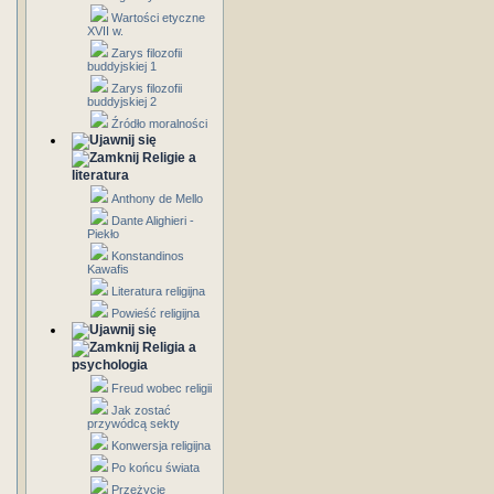
Wartości etyczne
XVII w.
Zarys filozofii
buddyjskiej 1
Zarys filozofii
buddyjskiej 2
Źródło moralności
Religie a
literatura
Anthony de Mello
Dante Alighieri -
Piekło
Konstandinos
Kawafis
Literatura religijna
Powieść religijna
Religia a
psychologia
Freud wobec religii
Jak zostać
przywódcą sekty
Konwersja religijna
Po końcu świata
Przeżycie