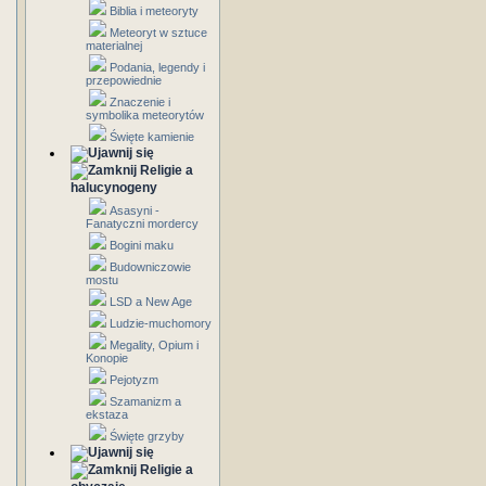
Biblia i meteoryty
Meteoryt w sztuce
materialnej
Podania, legendy i
przepowiednie
Znaczenie i
symbolika meteorytów
Święte kamienie
Religie a
halucynogeny
Asasyni -
Fanatyczni mordercy
Bogini maku
Budowniczowie
mostu
LSD a New Age
Ludzie-muchomory
Megality, Opium i
Konopie
Pejotyzm
Szamanizm a
ekstaza
Święte grzyby
Religie a