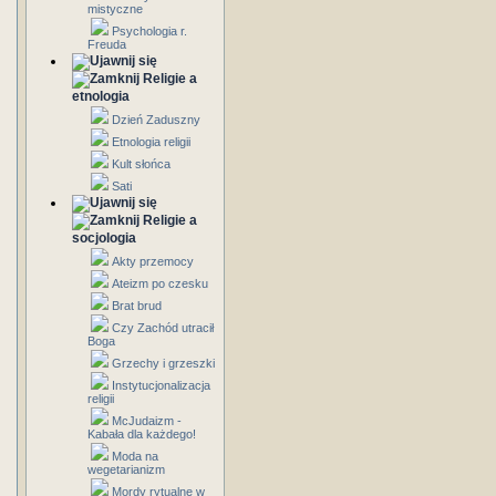
mistyczne
Psychologia r.
Freuda
Religie a
etnologia
Dzień Zaduszny
Etnologia religii
Kult słońca
Sati
Religie a
socjologia
Akty przemocy
Ateizm po czesku
Brat brud
Czy Zachód utracił
Boga
Grzechy i grzeszki
Instytucjonalizacja
religii
McJudaizm -
Kabała dla każdego!
Moda na
wegetarianizm
Mordy rytualne w