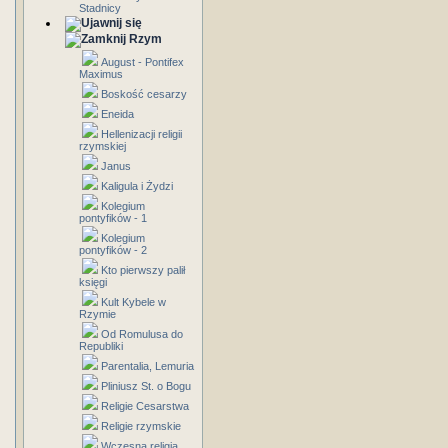
Stadnicy
Rzym
August - Pontifex
Maximus
Boskość cesarzy
Eneida
Hellenizacji religii
rzymskiej
Janus
Kaligula i Żydzi
Kolegium
pontyfików - 1
Kolegium
pontyfików - 2
Kto pierwszy palił
księgi
Kult Kybele w
Rzymie
Od Romulusa do
Republiki
Parentalia, Lemuria
Pliniusz St. o Bogu
Religie Cesarstwa
Religie rzymskie
Wczesna religia