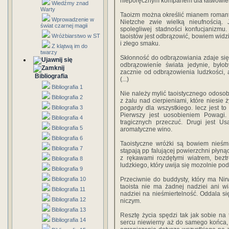
nieporęcznym kompanem dla łatwowier
Wiedźmy znad
Warty
Taoizm można określić mianem romant
Wprowadzenie w
Nietzche zwie wielką nieufnością.
świat czarnej magii
spolegliwej stadności konfucjanizmu
Wróżbiarstwo w ST
taoistów jest odbrązowić, bowiem widz
i złego smaku.
Z klątwą im do
twarzy
Skłonność do odbrązowiania zdaje się
odbrązowieníe świata jedynie, byłob
zacznie od odbrązowienia ludzkości,
Bibliografia
(...)
Bibliografia 1
Nie należy mylić taoistycznego odosob
Bibliografia 2
z żalu nad cierpieniami, które niesie ż
Bibliografia 3
pogardy dla wszystkiego. lecz jest 
Pierwszy jest uosobieniem Powagi. 
Bibliografia 4
tragicznych przeczuć. Drugi jest U
Bibliografia 5
aromatyczne wino.
Bibliografia 6
Taoistyczne wróżki są bowiem nieśm
Bibliografia 7
stąpają pp falującej powierzchni płyną
z rękawami rozdętymi wiatrem, beztr
Bibliografia 8
ludzkiego, który uwija się mozolnie pod
Bibliografia 9
Bibliografia 10
Przeciwnie do buddysty, który ma Nir
taoista nie ma żadnej nadziei ani w
Bibliografia 11
nadziei na nieśmiertelność. Oddala 
Bibliografia 12
niczym.
Bibliografia 13
Resztę życia spędzi tak jak sobie na 
Bibliografia 14
sercu niewierny aż do samego końca, j