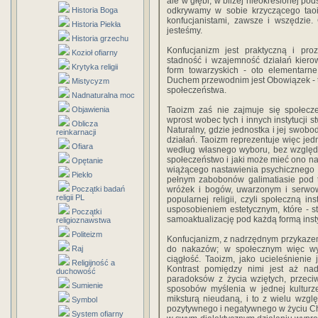
ale w głębi, w bliżej nieokreślonej p
Historia Boga
odkrywamy w sobie krzyczącego taoi
konfucjanistami, zawsze i wszędzie
Historia Piekła
jesteśmy.
Historia grzechu
Konfucjanizm jest praktyczną i proz
Kozioł ofiarny
stadność i wzajemność działań kiero
Krytyka religii
form towarzyskich - oto elementarn
Duchem przewodnim jest Obowiązek - t
Mistycyzm
społeczeństwa.
Nadnaturalna moc
Objawienia
Taoizm zaś nie zajmuje się społecz
wprost wobec tych i innych instytucji s
Oblicza
Naturalny, gdzie jednostka i jej swobo
reinkarnacji
działań. Taoizm reprezentuje więc j
Ofiara
według własnego wyboru, bez względu 
społeczeństwo i jaki może mieć ono na
Opętanie
wiążącego nastawienia psychicznego
Piekło
pełnym zabobonów galimatiasie pod
Początki badań
wróżek i bogów, uwarzonym i serwo
religii PL
popularnej religii, czyli społeczną in
usposobieniem estetycznym, które - st
Początki
samoaktualizację pod każdą formą insty
religioznawstwa
Politeizm
Konfucjanizm, z nadrzędnym przykaze
Raj
do nakazów; w społecznym więc wy
ciągłość. Taoizm, jako ucieleśnienie 
Religijność a
Kontrast pomiędzy nimi jest aż na
duchowość
paradoksów z życia wziętych, przeci
Sumienie
sposobów myślenia w jednej kulturze
miksturą nieudaną, i to z wielu wzg
Symbol
pozytywnego i negatywnego w życiu Chiń
System ofiarny