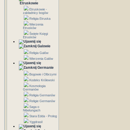
Etruskowie
Etruskowie -
zakładnicy bogów
Religia Etruska
Wierzenia
Etrusków
Święte Księgi
Etrusków
Galowie
Religia Galów
Wierzenia Galów
Germanie
Bogowie i Olbrzymi
Kodeks Królewski
Kosmologia
Germanów
Religia Germanów
Religie Germanów
Saga o
Nibelungach
Stara Edda - Prolog
Yggdrasil