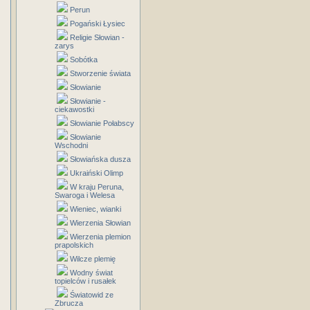
Perun
Pogański Łysiec
Religie Słowian -
zarys
Sobótka
Stworzenie świata
Słowianie
Słowianie -
ciekawostki
Słowianie Połabscy
Słowianie
Wschodni
Słowiańska dusza
Ukraiński Olimp
W kraju Peruna,
Swaroga i Welesa
Wieniec, wianki
Wierzenia Słowian
Wierzenia plemion
prapolskich
Wilcze plemię
Wodny świat
topielców i rusałek
Światowid ze
Zbrucza