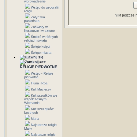
wprowadzenie
Wstęp do geografii
religii
Nikt jeszcze 
Zatyczka
panieńska
Zaświaty w
literaturze i w sztuce
Śmierć w różnych
religiach świata
Święte księgi
Święte miasta
=>>
RELIGIE PIERWOTNE
Wstęp - Religie
pierwotne
Huna i Roa
Kult Macierzy
Kult przodków we
współczesnym
Wietnamie
Kult szczątków
kostnych
Mana
Najstarsze religie
Malty
Najstasze religie