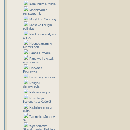
Komunizm a religia
Machiavelli o
państwach k
Matylda z Canossy
Mieszko I religia i
polityka
Neokonserwatyzm
w USA
Neopoganizm w
Niemczech
Pacelli i Pavelic
Państwo i związki
wyznaniowe
Pierwsza
Poprawka
Prawo wyznaniowe
Religia i
demokracja
Religie a wojna
Rewolucja
francuska a Kościół
Richelieu i raison
d'état
Tajemnica Joanny
'Arc
Wyznaniowa
Skandynawia: Religia a