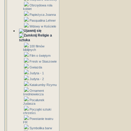
Obrzędowa rola
kobiet
Papieżyca Joanna
Pasqualina Lehner
Wdowy w Kościele
Religie a
sztuka
100 filmów
biblijnych
Film o świętym
Fresk w Staszowie
Gwiazda
Judyta - 1
Judyta - 2
Katakumby Rzymu
Ornament
średniowiecza
Pocałunek
Judasza
Początki sztuki
chrześci.
Powstanie teatru
FR
Symbolika barw