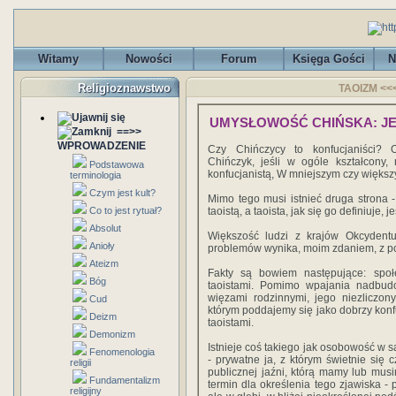
Witamy
Nowości
Forum
Księga Gości
N
Religioznawstwo
TAOIZM <<<
UMYSŁOWOŚĆ CHIŃSKA: JE
==>>
WPROWADZENIE
Czy Chińczycy to konfucjaniści? O
Chińczyk, jeśli w ogóle kształcony,
Podstawowa
konfucjanistą, W mniejszym czy większ
terminologia
Czym jest kult?
Mimo tego musi istnieć druga strona
Co to jest rytuał?
taoistą, a taoista, jak się go definiuje, 
Absolut
Większość ludzi z krajów Okcydentu
Anioły
problemów wynika, moim zdaniem, z po
Ateizm
Fakty są bowiem następujące: społe
Bóg
taoistami. Pomimo wpajania nadbu
więzami rodzinnymi, jego niezliczo
Cud
którym poddajemy się jako dobrzy konfu
Deizm
taoistami.
Demonizm
Istnieje coś takiego jak osobowość w 
Fenomenologia
- prywatne ja, z którym świetnie się
religii
publicznej jaźni, którą mamy lub mu
Fundamentalizm
termin dla określenia tego zjawiska 
religijny