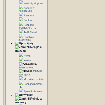
Kościoły słupowe
Kościół w
Kosieczynie
Paestum
Panteon
Początki
architektury PL
Tadż Mahal
Świątynie
buddyjskie
Religie a
muzyka
Hymn
Kolęda
Muzyka Wed
Muzyka
hebrajska
Muzyka kościelna
Początki polifonii
PL
Śpiew kościelny
Religie a
meteoryt