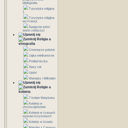
bibliografia
Turystyka religijna
1
Turystyka religijna
we Francji
Świątynie które
warto zobaczyć
Religia a
etnografia
Cmentarze polskie
Jajka wielkanocne
Podłaźniczka
Stary rok
Upiór!
Wampiry i Wilkołaki
Religie a
kobieta
7 kobiet Watykanu
Kobieta w
chrzescijaństwie
Kobieta w czasach
wypraw krzyżowych
Kobiety w Izraelu
Matylda z Canossy