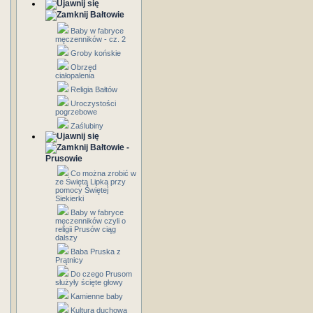
Bałtowie
Baby w fabryce
męczenników - cz. 2
Groby końskie
Obrzęd
ciałopalenia
Religia Bałtów
Uroczystości
pogrzebowe
Zaślubiny
Bałtowie -
Prusowie
Co można zrobić w
ze Świętą Lipką przy
pomocy Świętej
Siekierki
Baby w fabryce
męczenników czyli o
religii Prusów ciąg
dalszy
Baba Pruska z
Prątnicy
Do czego Prusom
służyły ścięte głowy
Kamienne baby
Kultura duchowa