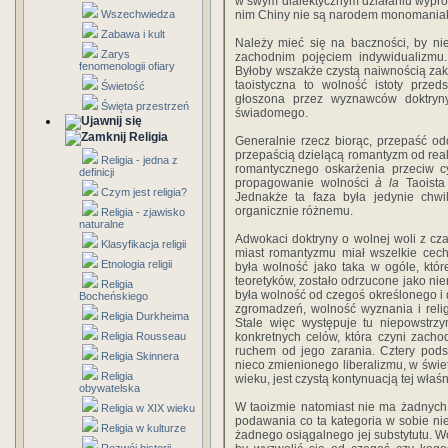
w swym dialektycznym działaniu wypro
Wszechwiedza
nim Chiny nie są narodem monomania
Zabawa i kult
Należy mieć się na baczności, by nie
Zarys
zachodnim pojęciem indywidualizmu.
fenomenologii ofiary
Byłoby wszakże czystą naiwnością za
taoistyczna to wolność istoty prze
Świetość
głoszona przez wyznawców doktryn
Święta przestrzeń
świadomego.
Religia
Generalnie rzecz biorąc, przepaść o
przepaścią dzielącą romantyzm od reali
Religia - jedna z
romantycznego oskarżenia przeciw cy
definicji
propagowanie wolności
à la
Taoista 
Czym jest religia?
Jednakże ta faza była jedynie chw
organicznie różnemu.
Religia - zjawisko
naturalne
Adwokaci doktryny o wolnej woli z cza
Klasyfikacja religii
miast romantyzmu miał wszelkie cec
Etnologia religii
była wolność jako taka w ogóle, któr
teoretyków, zostało odrzucone jako n
Religia
była wolność od czegoś określonego i 
Bocheńskiego
zgromadzeń, wolność wyznania i relig
Religia Durkheima
Stale więc występuje tu niepowstrzy
Religia Rousseau
konkretnych celów, która czyni zacho
ruchem od jego zarania. Cztery pods
Religia Skinnera
nieco zmienionego liberalizmu, w świe
Religia
wieku, jest czystą kontynuacją tej właśni
obywatelska
W taoizmie natomiast nie ma żadnych
Religia w XIX wieku
podawania co ta kategoria w sobie nie
Religia w kulturze
żadnego osiągalnego jej substytutu. Wo