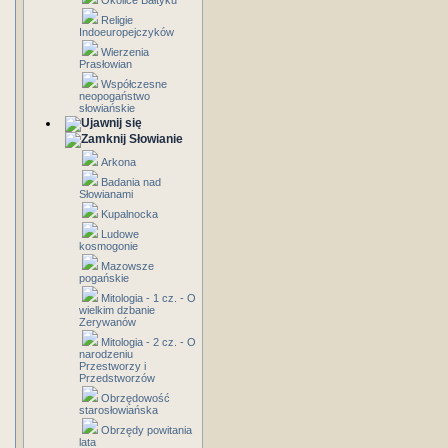
Okolice Bałtyku
Religie
Indoeuropejczyków
Wierzenia
Prasłowian
Współczesne
neopogaństwo
słowiańskie
Słowianie
Arkona
Badania nad
Słowianami
Kupalnocka
Ludowe
kosmogonie
Mazowsze
pogańskie
Mitologia - 1 cz. - O
wielkim dzbanie
Zerywanów
Mitologia - 2 cz. - O
narodzeniu
Przestworzy i
Przedstworzów
Obrzędowość
starosłowiańska
Obrzędy powitania
lata