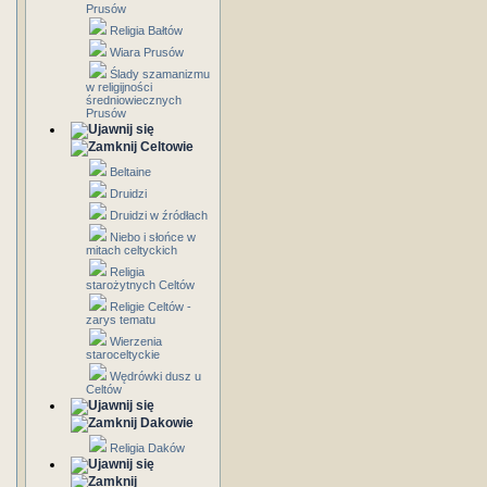
Prusów
Religia Bałtów
Wiara Prusów
Ślady szamanizmu
w religijności
średniowiecznych
Prusów
Celtowie
Beltaine
Druidzi
Druidzi w źródłach
Niebo i słońce w
mitach celtyckich
Religia
starożytnych Celtów
Religie Celtów -
zarys tematu
Wierzenia
staroceltyckie
Wędrówki dusz u
Celtów
Dakowie
Religia Daków