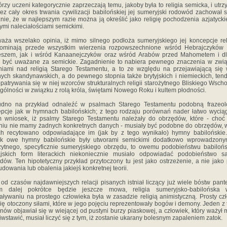
órzy uczeni kategorycznie zaprzeczają temu, jakoby była to religia semicka, i utrz
zez cały okres trwania cywilizacji babilońskiej jej sumeryjski rodowód zachował s
nie, że w najlepszym razie można ją określić jako religię pochodzenia azjatycki
mi naleciałościami semickimi.
aża wszelako opinia, iż mimo silnego podłoża sumeryjskiego jej koncepcje rel
pominają przede wszystkim wierzenia rozpowszechnione wśród Hebrajczyków 
eszem, jak i wśród Kanaanejczyków oraz wśród Arabów przed Mahometem i dl
 być uważane za semickie. Zagadnienie to nabiera pewnego znaczenia w zwią
iami nad religią Starego Testamentu, a to ze względu na przejawiającą się
ych skandynawskich, a do pewnego stopnia także brytyjskich i niemieckich, ten
patrywania się w niej wzorców strukturalnych religii starożytnego Bliskiego Wsch
gólności w związku z rolą króla, świętami Nowego Roku i kultem płodności.
rudno na przykład odnaleźć w psalmach Starego Testamentu podobną frazeolo
pcje jak w hymnach babilońskich; z tego rodzaju porównań nader łatwo wycią
 wniosek, iż psalmy Starego Testamentu należały do obrzędów, które - choć
eniu nie mamy żadnych konkretnych danych - musiały być podobne do obrzędów, 
ch recytowano odpowiadające im (jak by z tego wynikało) hymny babilońskie.
ak owe hymny babilońskie były utworami semickimi dodatkowo wprowadzony
żytnego, specyficznie sumeryjskiego obrzędu, to owemu podobieństwu babilońs
ajskich form literackich niekoniecznie musiało odpowiadać podobieństwo s
dów. Ten hipotetyczny przykład przytoczony tu jest jako ostrzeżenie, a nie jako
dowania lub obalenia jakiejś konkretnej teorii.
od czasów najdawniejszych relacji pisanych istniał liczący już wiele bóstw pant
ym dalej pokrótce będzie jeszcze mowa, religia sumeryjsko-babilońska 
aływaniu na prostego człowieka była w zasadzie religią animistyczną. Prosty cz
się otoczony siłami, które w jego pojęciu reprezentowały bogów i demony. Jeden z 
ów objawiał się w wiejącej od pustyni burzy piaskowej, a człowiek, który ważył 
iwstawić, musiał liczyć się z tym, iż zostanie ukarany bolesnym zapaleniem zatok.