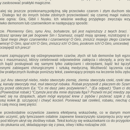
y zastosować praktyki magiczne.
alej się jeszcze przekonamy,potężną siłę przeciwko czarom i złym duchom st
. Dlatego też do innych bóstw zdolnych przeciwstawić się czarnej magii należą
wie ognia: Gira, Gibil i Nusku. Ich właśnie według przyjętego zwyczaju wz
iwko demonom lub czarownikom w następujący sposób:
cie. Płomienny Giro, synu Anu, bohaterze, tyś jest najsroższy z twych braci. 
dzasz sprawy tak jak bogowie Sin i Szamasz, osądź moją sprawę, rozstrzygnij 
. Spal mego złego czarownika i czarownicę! O Giro, zniszcz mojego złego czarow
wnicę! O Giro, spal ich! O Giro, zniszcz ich! O Giro, poskrom ich! O Giro, unicestwij 
 przepędź ich precz!
nami zajmującymi się odżegnywaniem czarów, złych sił lub demonów byli egzo
pu i maszrnaszu), którzy celebrowali odpowiednie zaklęcia i obrzędy, a przy le
ch bądź posługiwali się samymi tylko zaklęciami i obrzędami, bądź też łączyl
esnymi zabiegami chirurgicznymi i sztuką medyczną. Możliwość łączenia cza
ów praktycznych ilustruje poniższy tekst, zawierający przepis na leczenie bólu zęb
 już Anu stworzył niebo, niebo stworzyło ziemię, ziemia stworzyła rzeki, rzeki stw
y, kanały stworzyły muł, muł stworzył robaka. Robak przyszedł z płaczem do Sza
 łzy przed obliczem Ea: "Co mi dasz jako pożywienie?..." (Ea odpad:) "Dam ci do
.." (Powiedział robak:) "Czymże jest dla mnie dojrzała figa? Pozwól mi pić miedzy zę
wić się na dziąsłach, abym mógł wysysać krew z zębów i pożerać szpik z dz
otuj kołek [tj. szczypce] i chwyć korzeń. Ponieważ tak rzekłeś, robaku, niechaj 
i całą mocą swej pięści.
ie przedostatnie oczywiście zawiera efektywną wskazówkę, co w danym mom
ało uczynić, gdy tymczasem ostatnie zapewne towarzyszyło szarpnięciu przy wy
 pod którym ukrył się złośliwy robak. Tekst kończy się wskazówkami co do przygot
 do płukania ust, składającego się z piwa, oliwy i kilku rodzajów ziół.