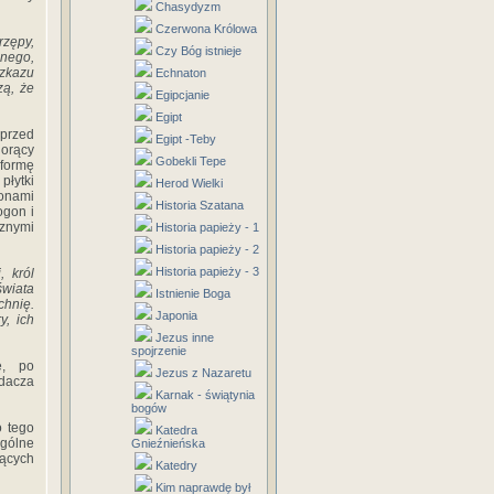
Chasydyzm
Czerwona Królowa
rzępy,
Czy Bóg istnieje
mnego,
ozkazu
Echnaton
zą, że
Egipcjanie
Egipt
przed
Egipt -Teby
gorący
Gobekli Tepe
 formę
płytki
Herod Wielki
ponami
Historia Szatana
ogon i
cznymi
Historia papieży - 1
Historia papieży - 2
Historia papieży - 3
 król
świata
Istnienie Boga
hnię.
Japonia
y, ich
Jezus inne
spojrzenie
e, po
Jezus z Nazaretu
dacza
Karnak - świątynia
bogów
o tego
Katedra
gólne
Gnieźnieńska
jących
Katedry
Kim naprawdę był