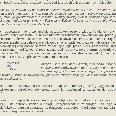
ich bogów przeciwko grożącemu złu. Jedno z takich zaklęć brzmi, jak następuje:
cie. To, co zbliżyło się do mego
domostwa, wypędza mnie z łoża, rozdziera na st
cza przede mną upiorne widziadła. Do boga Bennu, odźwiernego świata podzie
aj mianują go strażnikiem z rozkazu Ninurty, władcy świata podziemnego, z r
ka, który mieszka w świątyni Esangila w Babilonie. Niechaj wrota i rygle wied
m pod ochroną obu bogów. Zaklęcie.
en rozpowszechniony typ amuletu początkowo noszono widocznie dla ochrony 
zliwymi dolegliwościami, a nawet niebezpieczeństwami powodowanymi przez 
 zachodni, który w lecie sprowadza burze piaskowe z pustyni. Amulet ten miał bądź
skowej rzeźby przedstawiającej głowę demona, bądź też brązowej lub kamiennej 
stawiającej całą postać potwora; widać było jego ptasią pierś, zakończone sz
ie ramiona i nogi (w jednej ręce trzymał podniesiony w górę piorun), podwinięty 
y skrzydła. W obu wypadkach inskrypcja na odwrotnej stronie amuletu (z niezna
leniami w poszczególnych wariantach) brzmiała:
Zaklęcie. Jam jest bóg Pazuzu, syn
boga Chanbi,
złośliwych demonów wiatru. To ja szaleję w górach (
Pazuzu
podziemnego), aby mogły one wyjść na powierzc
 wiatrów, które im towarzyszą, pierwsze miejsce zajmuje wiatr zachodni. Wiatr
dła, są złamane.
tnie zdanie stanowi najwidoczniej magiczną formułkę, której wygłoszeni
ntyfikowaniu odnośnych demonów, czyni je bezsilnymi w stosunku do posia
tu.
sach późniejszych amulet ten używany był - mimo zupełnie nie pasującej d
rypcji - do ochrony kobiet w połogu, przypuszczalnie ze względu na jego o
ieństwo do amuletu Lamasztu, strzegącego bezpośrednio od demonów zagraża
tom w połogu i karmiącym matkom.