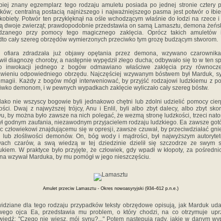
piej znany egzemplarz tego rodzaju amuletu posiada po jednej stronie cztery
ków; centralną postacią najniższego i najważniejszego pasma jest potwór o łbie
 kobiety. Potwór ten przyklęknął na ośle wchodzącym właśnie do łodzi na rzece i
ią dwoje zwierząt; prawdopodobnie przedstawia on samą Lamasztu, demona żeńs
dzanego przy pomocy tego magicznego zaklęcia. Oprócz takich amuletów is
to cały szereg obrzędów wymierzonych przeciwko tym grozę budzącym stworom.
y ofiara zdradzała już objawy opętania przez demona, wzywano czarownika
wił diagnozę choroby, a następnie wypędził złego ducha; odbywało się to w ten s
o inwokacji jednego z bogów odmawiano właściwe zaklęcia przy równocz
wieniu odpowiedniego obrzędu. Najczęściej wzywanym bóstwem był Marduk, s
magii. Każdy z bogów mógł interweniować, by przyjść rodzajowi ludzkiemu z 
iwko demonom, i w pewnych wypadkach zaklęcie wyliczało cały szereg bóstw.
ako nie wszyscy bogowie byli jednakowo chętni lub zdolni udzielić pomocy cier
ości. Dwaj z najwyższej trójcy, Anu i Enlil, byli albo zbyt dalecy, albo zbyt sko
u, by można było zawsze na nich polegać, że wezmą stronę ludzkości, trzeci nato
ył godnym zaufania, niezawodnym przyjacielem rodzaju ludzkiego. Ea zawsze got
 człowiekowi znajdującemu się w opresji, zawsze czuwał, by przeciwdziałać gn
a lub złośliwości demonów. On, bóg wody i mądrości, był najwyższym autoryt
wach czarów, a swą wiedzą w tej dziedzinie dzielił się szczodrze ze swym 
kiem. W praktyce było przyjęte, że człowiek, gdy wpadł w kłopoty, za pośredn
na wzywał Marduka, by mu pomógł w jego nieszczęściu.
Amulet przeciw Lamasztu - Okres nowoasyryjski (934–612 p.n.e.)
idziane dla tego rodzaju przypadków teksty obrzędowe opisują, jak Marduk uda
wego ojca Ea, przedstawia mu problem, o który chodzi, na co otrzymuje upr
iedź: "Czego nie wiesz, mój synu?..." Potem następują rady, jakie w danym w