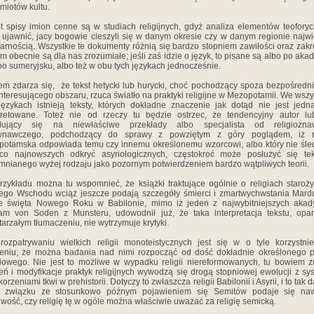
miotów kultu.
 spisy imion cenne są w studiach religijnych, gdyż analiza elementów teofory
ujawnić, jacy bogowie cieszyli się w danym okresie czy w danym regionie najw
arnością. Wszystkie te dokumenty różnią się bardzo stopniem zawiłości oraz zak
im obecnie są dla nas zrozumiałe; jeśli zaś idzie o język, to pisane są albo po akad
po sumeryjsku, albo też w obu tych językach jednocześnie.
m zdarza się, że tekst hetycki lub hurycki, choć pochodzący spoza bezpośredn
 interesującego obszaru, rzuca światło na praktyki religijne w Mezopotamii. We wszy
językach istnieją teksty, których dokładne znaczenie jak dotąd nie jest jed
pretowane. Toteż nie od rzeczy tu będzie ostrzec, że tendencyjny autor lu
łujący się na niewłaściwe przekłady albo specjalista od religiozna
wnawczego, podchodzący do sprawy z powziętym z góry poglądem, iż re
otamska odpowiada temu czy innemu określonemu wzorcowi, albo który nie śle
ąco najnowszych odkryć asyriologicznych, częstokroć może posłużyć się tek
nianego wyżej rodzaju jako pozornym potwierdzeniem bardzo wątpliwych teorii.
rzykładu można tu wspomnieć, że książki traktujące ogólnie o religiach staroż
iego Wschodu wciąż jeszcze podają szczegóły śmierci i zmartwychwstania Mar
e święta Nowego Roku w Babilonie, mimo iż jeden z najwybitniejszych akad
am von Soden z Munsteru, udowodnił już, że taka interpretacja tekstu, opa
tarzałym tłumaczeniu, nie wytrzymuje krytyki.
rozpatrywaniu wielkich religii monoteistycznych jest się w o tyle korzystni
eniu, że można badania nad nimi rozpocząć od dość dokładnie określonego 
iowego. Nie jest to możliwe w wypadku religii niereformowanych, tu bowiem 
eń i modyfikacje praktyk religijnych wywodzą się drogą stopniowej ewolucji z sy
korzeniami tkwi w prehistorii. Dotyczy to zwłaszcza religii Babilonii i Asyrii, i to tak 
 związku ze stosunkowo późnym pojawieniem się Semitów podaje się na
iwość, czy religię tę w ogóle można właściwie uważać za religię semicką.