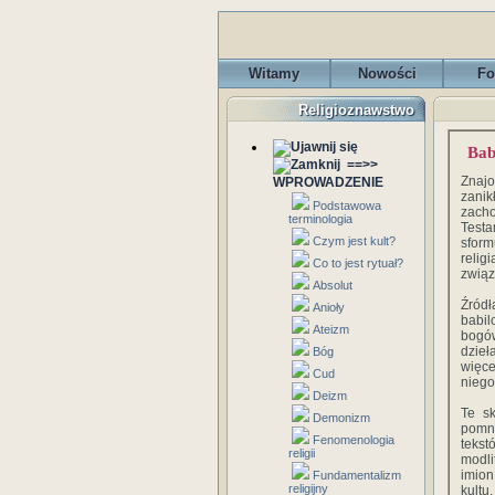
Witamy
Nowości
Fo
Religioznawstwo
Bab
==>>
Znajo
WPROWADZENIE
zani
Podstawowa
zacho
terminologia
Test
Czym jest kult?
sfor
relig
Co to jest rytuał?
związ
Absolut
Źród
Anioły
babil
Ateizm
bogów
dzieł
Bóg
więce
Cud
niego
Deizm
Te s
Demonizm
pomno
Fenomenologia
tekst
religii
modli
imion
Fundamentalizm
religijny
kult