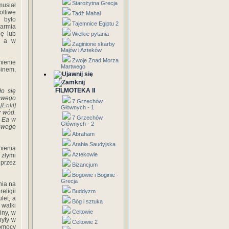
Starożytna Grecja
musiał
otliwe
Tadź Mahal
 było
Tajemnice Egiptu 2
armia
ę lub
Wielkie pytania
, a w
Zaginione skarby
Majów i Azteków
Zwoje Znad Morza
ienie
Martwego
Sinem,
FILMOTEKA II
ło się
 swego
7 Grzechów
Enlil]
Głównych - 1
y wód.
7 Grzechów
' Ea w
Głównych - 2
 swego
Abraham
Arabia Saudyjska
mienia
Aztekowie
 złymi
 przez
Bizancjum
Bogowie i Boginie -
Grecja
nia na
eligii
Buddyzm
let, a
Bóg i sztuka
 walki
Celtowie
iny, w
były w
Celtowie 2
pomocy