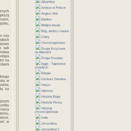
Alhambra
Amisze w Polsce
cznych
Angkor Wat
iększą
resem,
Babilon
yjsku,
Biblijne bestie
Bóg, ateiści i nauka
io nas
Chiny
stkich
Chrześcijaństwo
nakowo
b laik
Droga Krzyżowa
wstwa
na filipinach
ligia
Druga Krucjata
dzi na
Egipt - Tajemnice
stami
zmarłych
Etiopia
ytnego
Geniusz Darwina
duka w
ystów,
Hetyci
rta na
Hipnoza
Historia Boga
ejszym
Historia Pisma
punktu
Historia
zmiany
chrześcijaństwa
stemu,
dalece,
Indie
wet w
Jerozolima
Jerozolima 2