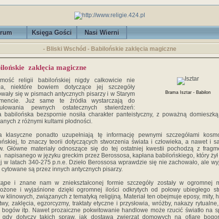
rum
Księga Gości
Nasi Wierni
- Bliski Wschód - Babilońskie zaklęcia magiczne
ilońskie zaklęcia magiczne
mość religii babilońskiej nigdy całkowicie nie
kła, niektóre bowiem dotyczące jej szczegóły
Brama Isztar - Babilon
wały się w pismach antycznych pisarzy i w Starym
amencie. Już same te źródła wystarczają do
mułowania pewnych ostatecznych stwierdzeń:
ia babilońska bezspornie nosiła charakter panteistyczny, z poważną domieszk
anych z różnymi kultami płodności.
ła klasyczne ponadto uzupełniają tę informację pewnymi szczegółami kosmo
ońskiej, to znaczy teorii dotyczących stworzenia świata i człowieka, a nawet i 
. Główne materiały odnoszące się do tej ostatniej kwestii pochodzą z frag
a napisanego w języku greckim przez Berossosa, kapłana babilońskiego, który żył
j w latach 340-275 p.n.e. Dzieło Berossosa wprawdzie się nie zachowało, ale wyj
 cytowane są przez innych antycznych pisarzy.
kąpe i znane nam w zniekształconej formie szczegóły zostały w ogromnej m
żone i wyjaśnione dzięki ogromnej ilości odkrytych od połowy ubiegłego st
ów klinowych, związanych z tematyką religijną. Materiał ten obejmuje eposy, mity, 
twy, zaklęcia, egzorcyzmy, traktaty etyczne i przysłowia, wróżby, nakazy rytualne,
 bogów itp. Nawet prozaiczne pokwitowanie handlowe może rzucić światło na 
u, gdy dotyczy takich spraw, jak dostawa zwierząt domowych na ofiarę bogo