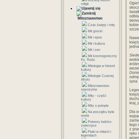
Rozwój historii
Ogień
religii
skocz
świa
odbl
Mitoznawstwo
demo
kobi
Czas święty i mity
szcze
Mit grecki
Mit i epos
Nawe
księż
Mit i kultura
jedna
Mit i sen
Siede
Mit kosmogoniczny
wokół
Ks. Rodz.
króle
Mitologia w historii
wezwa
kultury
Donie
Mitologie Czarnej
odmęt
Afryki
syna 
Mitoznawstwo
starożytne
Legen
księż
Mity - część
ducha
kultury
kraj, 
Mity o potopie
Dla o
Na początku była
woda
wypad
zarów
Potwory ludzko-
tego 
zwierzęce
z pra
Ptaki w mitach i
ręku 
legendach
wizer