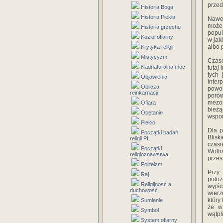
przed
Historia Boga
Historia Piekła
Nawet
może 
Historia grzechu
popul
Kozioł ofiarny
w jak
albo 
Krytyka religii
Mistycyzm
Czase
Nadnaturalna moc
tutaj
tych 
Objawienia
inter
Oblicza
powo
reinkarnacji
poró
mezop
Ofiara
bież
Opętanie
wspom
Piekło
Dla p
Początki badań
Blisk
religii PL
czasi
Początki
Wolfr
religioznawstwa
przes
Politeizm
Przy 
Raj
położ
Religijność a
wyjśc
duchowość
wierz
który 
Sumienie
że w
Symbol
wątpl
System ofiarny