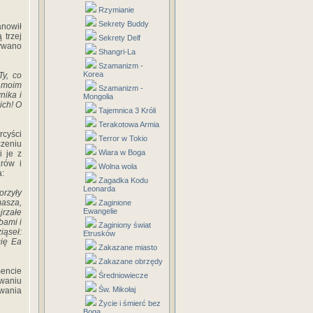
Rzymianie
Sekrety Buddy
anowił
 trzej
Sekrety Delf
ywano
Shangri-La
Szamanizm -
Korea
Ty, co
o moim
Szamanizm -
nika i
Mongolia
ich! O
Tajemnica 3 Króli
Terakotowa Armia
rcyści
Terror w Tokio
czeniu
Wiara w Boga
i je z
rów i
Wolna wola
a:
Zagadka Kodu
Leonarda
orzyły
masza,
Zaginione
Ewangelie
jrzałe
bami i
Zaginiony świat
iąseł:
Etrusków
cię Ea
Zakazane miasto
Zakazane obrzędy
encie
Średniowiecze
rwaniu
Św. Mikołaj
owania
Życie i śmierć bez
Boga