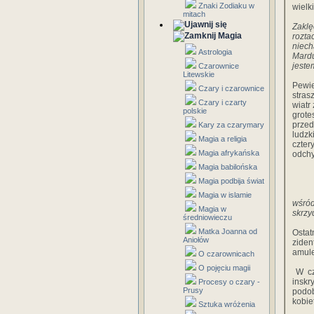
Znaki Zodiaku w
wielk
mitach
Zaklę
Magia
rozta
niech
Astrologia
Mardu
jeste
Czarownice
Litewskie
Pewi
Czary i czarownice
stras
Czary i czarty
wiatr
polskie
grote
przed
Kary za czarymary
ludzk
Magia a religia
czter
Magia afrykańska
odchy
Magia babilońska
Magia podbija świat
Magia w islamie
wśród
Magia w
skrzy
średniowieczu
Matka Joanna od
Osta
Aniołów
zide
amule
O czarownicach
O pojęciu magii
W cza
insk
Procesy o czary -
Prusy
podob
kobie
Sztuka wróżenia