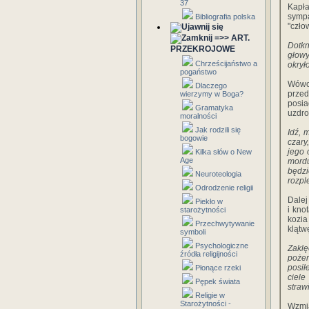
37
Kapł
sympa
Bibliografia polska
"czło
=>> ART.
Dotkn
PRZEKROJOWE
głowy
Chrześcijaństwo a
okrył
pogaństwo
Wówcz
Dlaczego
przed
wierzymy w Boga?
posia
Gramatyka
uzdro
moralności
Jak rodzili się
Idź, 
bogowie
czary
jego 
Kilka słów o New
Age
mordu
będzi
Neuroteologia
rozpl
Odrodzenie religii
Dalej
Piekło w
i kno
starożytności
kozia
Przechwytywanie
klątw
symboli
Psychologiczne
Zaklę
źródła religijności
pożer
posił
Płonące rzeki
ciele
Pępek świata
straw
Religie w
Starożytności -
Wzmia