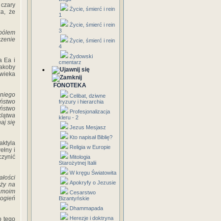
czary
Życie, śmierć i rein
za, że
1
Życie, śmierć i rein
3
 bólem
czenie
Życie, śmierć i rein
4
Żydowski
a Ea i
cmentarz
jakoby
owieka
FONOTEKA
 niego
Celibat, dziwne
eństwo
fryzury i hierarchia
eństwo
Profesjonalizacja
klątwa
kleru - 2
aj się
Jezus Mesjasz
Kto napisał Biblię?
aktyla
Religia w Europie
ełny i
czynić
Mitologia
Starożytnej Italii
W kręgu Światowita
ałości
Apokryfy o Jezusie
uży na
w moim
Cesarstwo
 ogień
Bizantyńskie
Dhammapada
Herezje i doktryna
o tego