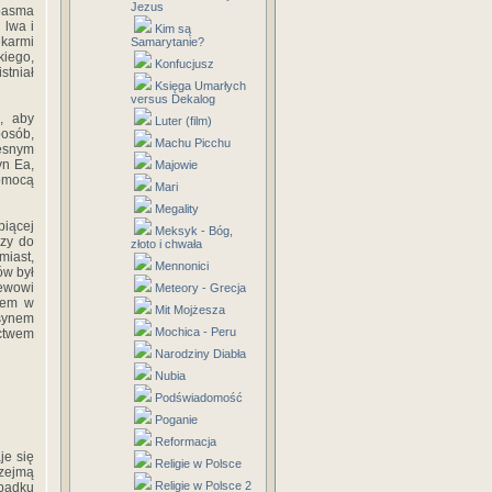
Jezus
 pasma
 lwa i
Kim są
 karmi
Samarytanie?
kiego,
Konfucjusz
tniał
Księga Umarłych
versus Dekalog
, aby
Luter (film)
posób,
Machu Picchu
esnym
yn Ea,
Majowie
pomocą
Mari
Megality
piącej
Meksyk - Bóg,
rzy do
złoto i chwała
miast,
Mennonici
ów był
iewowi
Meteory - Grecja
etem w
Mit Mojżesza
synem
Mochica - Peru
ictwem
Narodziny Diabła
Nubia
Podświadomość
Poganie
Reformacja
je się
Religie w Polsce
zejmą
Religie w Polsce 2
ypadku