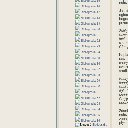
Bibliografia 15
należ
Bibliografia 16
Jak d
Bibliografia 17
ogień
Bibliografia 18
bogo
przec
Bibliografia 19
Bibliografia 20
Zaklę
rozsą
Bibliografia 21
losie
Bibliografia 22
czaro
Bibliografia 23
Giro,
Bibliografia 24
Kapła
Bibliografia 25
(aszi
chory
Bibliografia 26
ówcz
Bibliografia 27
środk
Bibliografia 28
Kiedy
Bibliografia 29
kanał
Bibliografia 30
ronił
figi.
Bibliografia 31
usado
Bibliografia 32
Przyg
poraz
Bibliografia 33
Bibliografia 34
Zdan
należ
Bibliografia 35
zęba,
Bibliografia 36
płynu
Bibliografia