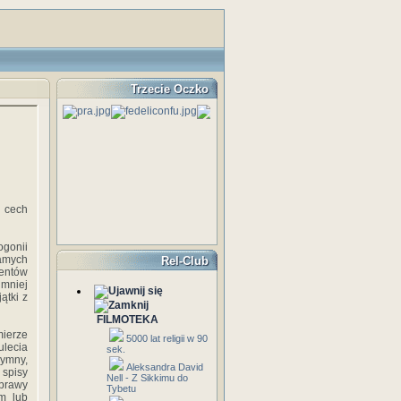
Trzecie Oczko
ą cech
gonii
samych
Rel-Club
mentów
 mniej
ątki z
FILMOTEKA
ierze
5000 lat religii w 90
ulecia
sek.
hymny,
Aleksandra David
 spisy
Nell - Z Sikkimu do
sprawy
Tybetu
m lub