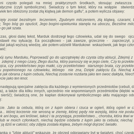
ani często polegali na mniej praktycznych środkach, stosując zwłaszcza 
tyczne (czyli symboliczne). Świadczy o tym tekst, który na wstępie stwierd
wiek ten obłożony został złą klątwą jak demon gaflu", a potem wylicza objawy:
ięty został bezsilnym leczeniem, Zgubnym milczeniem, złą klątwą, czarami,
, Tego bóg go opuścił, Jego bogini-opiekunka stanęła na uboczu, Bezsilne mil
o go jak szata.
as, głosi dalej tekst, Marduk dostrzegł tego człowieka, udał się do swego ojc
stawił mu sytuację. Ea początkowo - jak zawsze, grzecznie - zaprzeczył, 
dał jakąś wyższą wiedzę, ale potem udzielił Mardukowi wskazówek, jak tego czł
wić:
mój synu Marduku, Poprowadź
go do uprzątniętej do czysta izby ablucji, Zdejmij z
, zdejmij z niego czary, Złego ducha, który panoszy się w jego ciele, Czy to przekl
ojca, czy przekleństwo jego matki, czy przekleństwo starszego brata, czy przekl
 popełnionego na człowieku, którego nie zna, Dzięki zaklęciu Ea. Niechaj 
e jak obrana z łupin cebula, Niechaj zostanie rozdarta jako ten owoc daktyla, Niech
ecie jako ten knot.
 następują specjalne zaklęcia dla każdego z wymienionych przedmiotów (cebuli, d
ta), a także dla kilku innych, uprzednio nie wspomnianych przedmiotów (kłębki w
 sierść); świadczą one, że kapłan dokonywał symbolicznego aktu mającego od
ę:
cie. Jako ta cebula, którą on
z łupin obiera i rzuca w ogień, którą ogień w c
a... której korzenie nie wrosną w ziemię, której pędy nie wzejdą, która nie posł
ek ani bogu, ani królowi, takoż i ta przysięga, przekleństwo.., choroba, która tkwi 
 lub w moich członkach, niechaj będzie obdarta z łupin jako ta cebula; niechaj
i ją dziś w całości; oby zdjęta została klątwa, żebym mógł dojrzeć światło.
nka o "izbie ablucji" wskazuje, że obrzęd odprawiany był w świątyni, choć częst