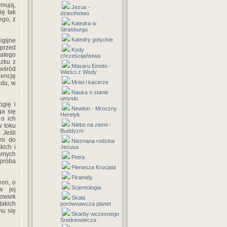
ymują,
Jezus -
ię tak
dzieciństwo
ego, z
Katedra w
Strasburgu
Katedry gotyckie
igijne
przed
Kody
atego
chrześcijaństwa
zku z
Masaru Emoto -
 wśród
Wieści z Wody
dencję
Mnisi i kacerze
odu, w
Nauka o stanie
umyslu
gię i
Newton - Mroczny
ga się
Heretyk
 o ich
Niebo na ziemi -
w toku
Buddyzm
 Jeśli
mi do
Nieznana rodzina
kich i
Jezusa
amych
Petra
 próba
Pierwsza Krucjata
Piramidy
eon, o
Scjentologia
w jej
łowiek
Skala
takich
porównawcza planet
mu się
Skarby wczesnego
Średniowiecza