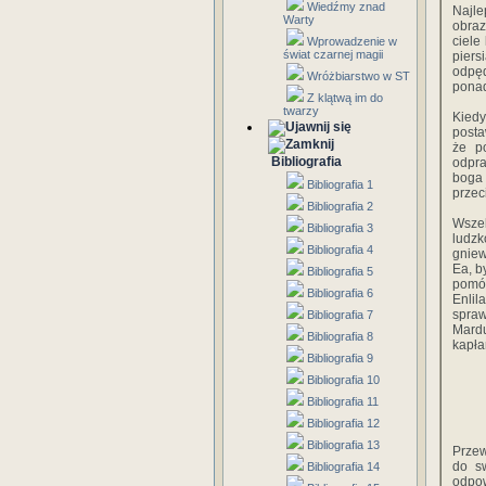
Wiedźmy znad
Najle
Warty
obraz
ciele
Wprowadzenie w
świat czarnej magii
piers
odpę
Wróżbiarstwo w ST
ponad
Z klątwą im do
twarzy
Kied
posta
że p
Bibliografia
odpra
boga 
Bibliografia 1
przec
Bibliografia 2
Wszel
Bibliografia 3
ludzk
Bibliografia 4
gniew
Ea, b
Bibliografia 5
pomóc
Bibliografia 6
Enlil
spra
Bibliografia 7
Mardu
Bibliografia 8
kapła
Bibliografia 9
Bibliografia 10
Bibliografia 11
Bibliografia 12
Bibliografia 13
Przew
do s
Bibliografia 14
odpow