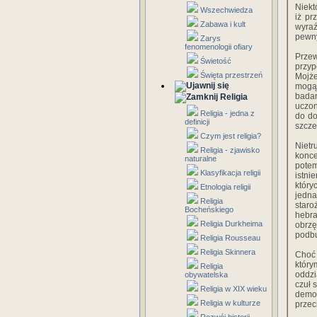
Niekt
Wszechwiedza
iż pr
Zabawa i kult
wyraź
pewny
Zarys
fenomenologii ofiary
Przew
Świetość
przy
Święta przestrzeń
Mojż
mogą
badan
Religia
uczon
Religia - jedna z
do do
definicji
szcze
Czym jest religia?
Niet
Religia - zjawisko
konce
naturalne
potem
Klasyfikacja religii
istni
który
Etnologia religii
jedn
Religia
staro
Bocheńskiego
hebr
Religia Durkheima
obrzę
podbu
Religia Rousseau
Religia Skinnera
Choć 
któr
Religia
oddzi
obywatelska
czuł 
Religia w XIX wieku
demon
Religia w kulturze
przec