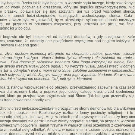
 był bogiem. Rzeka także była bogiem, a w czasie sądu bożego, kiedy oskarżony 
yć do wody, pochłaniała grzesznika, który się dopuścił krzywoprzysięstwa. Mig
tło brzasku, pojawiające się nad szczytami gór tuż przed wschodem słońca,
askiem aureoli ludzi-skorpionów, strzegących wschodzącego słońca. Cała 
nów zawsze była w gotowości, by w określonych sytuacjach dopaść mężczyzn
etę, na przykład w odludnych miejscach, przy jedzeniu lub piciu, we śnie
gólności w połogu.
t bogowie nie byli bezpieczni od napaści demonów, a gdy następowało zaćm
yca, uważano, że odniosły one przejściowe zwycięstwo nad bogiem księżyca, 
 bowiem z legend głosi:
m złych duchów przemocą wtargnęło na sklepienie niebios; gniewnie stłoczy
 sierpa boga księżyca... Nocą i dniem był on ciemny i nie zasiadał na tronie
stwa... Enlil dostrzegł zaćmienie bohatera Sina [boga-księżyca] na niebie; Pan [
ł swego wezyra Nusku [boga ognia] : "O wezyrze Nusku, zanieś wieść w odmęt
ś Ea w odmętach wód o moim synu Sinie, żałobnie zaćmionym w niebiesiech..:
ach usłyszał tę wieść. Zagryzł wargę, usta jego wypełniło biadanie. Ea wezwał
Marduka i wydal mu polecenie: "Idź, mój synu, Marduku!..
da ta stanowi wprowadzenie do obrzędu, przewidzianego zapewne na czas zać
yca dla ochrony króla, a poprzez jego osobę całego kraju, przed siedmioma
mi, które po przejściowym zwycięstwie nad Sinem "jak huragan przewaliły się
jak trąba powietrzna opadły kraj".
chrony przed niebezpieczeństwem grożącym ze strony demonów lub dla wybawie
ek ich napaści mieli Babilończycy rozliczne formy pociechy religijnej - i to r
no oficjalnej, jak i ludowej. Mogli w celach profilaktycznych nosić ten czy inny amu
rodzaju środkami nie gardzili nawet wielcy bogowie: Marduk, na przykład, w czasie
odwiecznym potworem Tiamat "trzymał w wargach [jakiś przedmiot] z czerwonej gl
swym ściskał zielę-odtrutkę". Amulety, w nadanej im z czasem postaci, opatrzone 
unek demona, przed którym miały strzec, oraz magiczne zaklęcie, wzywające 