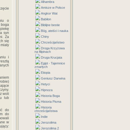
Alhambra
Amisze w Polsce
częcie
Angkor Wat
Babilon
niu o
e boga
Biblijne bestie
opiekę
Bóg, ateiści i nauka
 a syn
i. Za
Chiny
ch się
Chrześcijaństwo
 miały
Droga Krzyżowa
na filipinach
niu i
Druga Krucjata
resztą
Egipt - Tajemnice
anych
zmarłych
Etiopia
daniem
Geniusz Darwina
robie)
Hetyci
mające
czyny.
Hipnoza
z woli
Historia Boga
u lub
Historia Pisma
Historia
ić do
chrześcijaństwa
ym do
Indie
mowali
wane w
Jerozolima
ujący:
Jerozolima 2