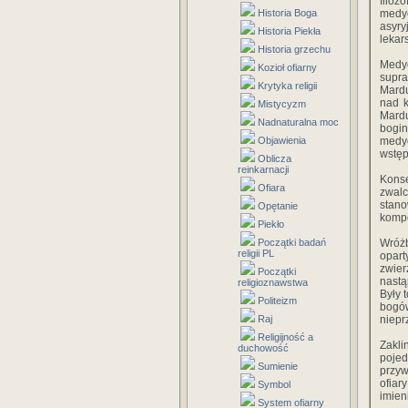
filoz
Historia Boga
medyc
asyry
Historia Piekła
lekar
Historia grzechu
Medy
Kozioł ofiarny
supra
Krytyka religii
Mardu
nad k
Mistycyzm
Mard
Nadnaturalna moc
bogin
Objawienia
medyc
wstęp
Oblicza
reinkarnacji
Kons
Ofiara
zwalc
stan
Opętanie
kompe
Piekło
Początki badań
Wróżb
religii PL
opart
zwier
Początki
nastą
religioznawstwa
Były 
Politeizm
bogó
Raj
niepr
Religijność a
Zakl
duchowość
poje
Sumienie
przyw
ofiar
Symbol
imien
System ofiarny