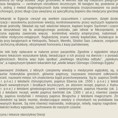
esiony do rangi bóstwa. Jego grobowiec w Memfis stał się miejscem pielgrzy
jsza świątynia — centralnym ośrodkiem leczniczym. W świątyni tej, podobnie j
h, jedną z metod diagnostycznych była onejroskopia (rozpoznawanie na pod
chorego), przez długi czas uważana za specyficzną dopiero dla medycyny greckiej
lekarski w Egipcie cieszył się wielkim szacunkiem i uznaniem, dzięki dosk
izacji i wysokiemu poziomowi wiedzy, kontrolowanemu przez wyższych kapłanó
ednak jednolity. Składali się nań właściwi lekarze, kapłani bogini Sachmet i czaro
a doszukiwać się tu analogicznego podziału, jaki istniał w Mezopotamii, j
cyna egipska zawierała więcej konkretnej wiedzy empirycznej, natomiast 
ntów mistyczno-religijnych. Najbardziej znane szkoły kapłańskie, kształcące le
ały przy świątyniach w Heliopolis, Tebach, Memfis, Silsilisi Sais. Lekarze, zorgani
rarchiczną strukturę, otrzymywali honoraria z kasy państwowej.
ie leki były opłacane w naturze przez pacjentów. Zgodnie z egipskimi obyc
ano lekarzom wyszukane tytuły, świadczące o ich pozycji na dworze i o posia
ętnościach. Można więc było spotkać „wielkiego strażnika odbytu”, „opieku
na”, a najwyższym tytułem lekarskim był „wielki lekarz Górnego i Dolnego Egiptu”.
awowymi źródłami, z których czerpiemy wiedzę o medycynie egipskiej, są, 
kazów historyków greckich, głównie papirusy, nazywane imionami odkrywcó
icieli, nazwami miejsc ich znalezienia bądź przechowywania. Są to: papirus Smith
r. p.n.e.) z tekstami chirurgicznymi, papirus Ebersa (ok. 1550 r. p.n.e.) z teks
bach wewnętrznych i środkach leczniczych, ze zbiorem recept, papirus z Kahu
r. p.n.e.) z tekstami ginekologicznymi i weterynaryjnymi, papirus Hearsta (ok. 1
.) z tekstami recept, wielki papirus berliński (ok. 1300 r. pn.e.), również zawie
ty, papirus londyński i mniejszy papirus Brugscha z tekstami magicznymi. Ź
ośrednim są także mumie, dostarczające wiedzy o chorobach na podstawie ba
wanych tkanek, Są nimi również malowidła, inskrypcje, reliefy, napisy nagrobne 
tałości kultury egipskiej, zachowane do naszych czasów.
yna i lekarze starożytnej Grecji