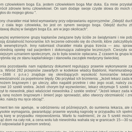
em człowiekiem boga Ea. jestem człowiekiem boga Mar duka. Ea mnie przysła
rócił zdrowie temu człowiekowi. On sam dodaje swoje czyste słowa do moich 
głos do mojego głosu ".
ny charakter miał tekst wymawiany przy odprawianiu egzorcyzmów: „Odejdź duch
ź z ciała tego człowieka, bo jest on synem swojego boga. Odejdź duchu zły
tawaj dłużej w świątyni boga Ea. ani w jego okolicach".
wyżej wymienione grupy kapłanów związane były ściśle ze świątyniami i nie pob
oją działalność honorariów. Ich leczenie odnosiło się do chorób, które zaliczyliby
b wewnętrznych. Inny natomiast charakter miała grupa trzecia — asu. spra
średnią opiekę rad pacjentem i dokonująca zabiegów leczniczych. Cieszyła s
iejszym uznaniem społecznym, za to była sowicie opłacana. Z czasem ta grupa l
ębniła się ze stanu kapłańskiego i stanowiła zaczątek medycyny świeckiej.
onia pozostawiła nam najstarszy dokument regulujący prawnie wykonywanie 
za. Wśród 282 przepisów zawartych w kodeksie władcy Babilonii, Hammurabieg
—1686 r. p.n.e.) znajduje się określających wysokość honorariów lekarsk
iedzialność za popełnione błędy. Oto przykład ich brzmienia: „Jeżeli lekarz zada
nożem brązowym i go uleczy, albo nagabti przetnie i oko jego ocali, należy za
zowi 10 szekli srebra. Jeżeli chorym był wyzwoleniec, lekarz otrzymuje 5 szekli s
 był to niewolnik, płaci właściciel niewolnika 2 szekle srebra". "Jeżeli lekarz zada
ą ranę nożem brązowym i śmierć jego sprowadzi, albo otworzy obrzmiałość i zn
oko. należy mu ręce obciąć".
ent ten nie apeluje, w odróżnieniu od późniejszych, do sumienia lekarza, ale 
sokie wymagania, gwarantując prawnie wysoką nagrodę w przypadku ich spełni
ą karę w przypadku niepowodzenia. Warto tu nadmienić, że za 5 szekli możn
ąć dom na cały rok, a cena wołu lub niewolnika wahała się w granicach 15—30 sze
l odpowiadał 8 gramom srebra).