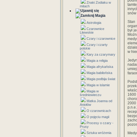
podni
Znaki Zodiaku w
tamte
mitach
innyc
snów 
Magia
Stan 
Astrologia
organ
Czarownice
był j
Litewskie
Możn
Czary i czarownice
medy
eleme
Czary i czarty
dział
polskie
w hie
Kary za czarymary
Jedyn
Magia a religia
nadaw
Magia afrykańska
umiej
Magia babilońska
farao
Magia podbija świat
Podst
Magia w islamie
prze
właśc
Magia w
1600 
średniowieczu
choro
Matka Joanna od
2000 
Aniołów
p.n.e
O czarownicach
recep
bezp
O pojęciu magii
zacho
Procesy o czary -
pozos
Prusy
Sztuka wróżenia
Medyc