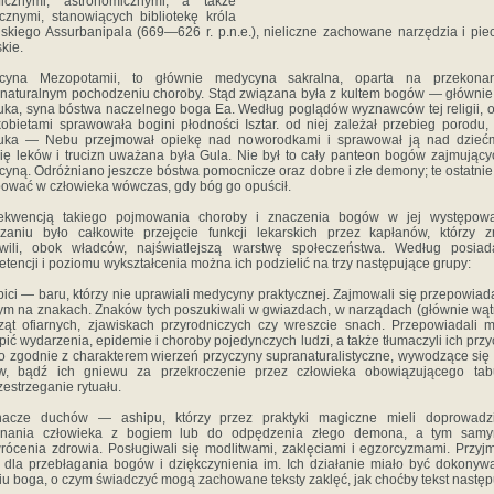
oficznymi, astronomicznymi, a także
znymi, stanowiących bibliotekę króla
jskiego Assurbanipala (669—626 r. p.n.e.), nieliczne zachowane narzędzia i pie
skie.
cyna Mezopotamii, to głównie medycyna sakralna, oparta na przekona
naturalnym pochodzeniu choroby. Stąd związana była z kultem bogów — główni
ka, syna bóstwa naczelnego boga Ea. Według poglądów wyznawców tej religii, 
obietami sprawowała bogini płodności Isztar. od niej zależał przebieg porodu,
uka — Nebu przejmował opiekę nad noworodkami i sprawował ją nad dziećm
ię leków i trucizn uważana była Gula. Nie był to cały panteon bogów zajmujący
yną. Odróżniano jeszcze bóstwa pomocnicze oraz dobre i złe demony; te ostatnie
ować w człowieka wówczas, gdy bóg go opuścił.
ekwencją takiego pojmowania choroby i znaczenia bogów w jej występowa
zaniu było całkowite przejęcie funkcji lekarskich przez kapłanów, którzy z
owili, obok władców, najświatlejszą warstwę społeczeństwa. Według posiad
tencji i poziomu wykształcenia można ich podzielić na trzy następujące grupy:
ici — baru, którzy nie uprawiali medycyny praktycznej. Zajmowali się przepowia
ym na znakach. Znaków tych poszukiwali w gwiazdach, w narządach (głównie wąt
ząt ofiarnych, zjawiskach przyrodniczych czy wreszcie snach. Przepowiadali 
pić wydarzenia, epidemie i choroby pojedynczych ludzi, a także tłumaczyli ich przy
to zgodnie z charakterem wierzeń przyczyny supranaturalistyczne, wywodzące się 
w, bądź ich gniewu za przekroczenie przez człowieka obowiązującego tab
zestrzeganie rytuału.
inacze duchów — ashipu, którzy przez praktyki magiczne mieli doprowadz
dnania człowieka z bogiem lub do odpędzenia złego demona, a tym sam
rócenia zdrowia. Posługiwali się modlitwami, zaklęciami i egzorcyzmami. Przyj
y dla przebłagania bogów i dziękczynienia im. Ich działanie miało być dokony
iu boga, o czym świadczyć mogą zachowane teksty zaklęć, jak choćby tekst następ