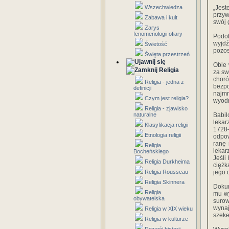
Wszechwiedza
„Jest
przyw
Zabawa i kult
swój 
Zarys
fenomenologii ofiary
Podob
wyjd
Świetość
pozos
Święta przestrzeń
Obie 
Religia
za sw
choró
Religia - jedna z
bezpo
definicji
najmn
Czym jest religia?
wyodr
Religia - zjawisko
naturalne
Babil
lekar
Klasyfikacja religii
1728
Etnologia religii
odpow
ranę 
Religia
lekar
Bocheńskiego
Jeśli
Religia Durkheima
ciężk
Religia Rousseau
jego 
Religia Skinnera
Dokum
Religia
mu wy
obywatelska
surow
wynaj
Religia w XIX wieku
szeke
Religia w kulturze