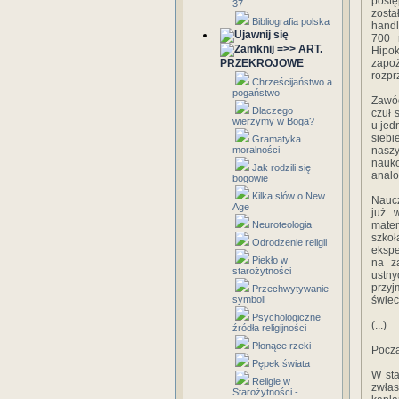
post
37
zost
Bibliografia polska
handl
700 r
=>> ART.
Hipok
PRZEKROJOWE
zapo
rozpr
Chrześcijaństwo a
pogaństwo
Zawód
Dlaczego
czuł 
wierzymy w Boga?
u jed
siebi
Gramatyka
moralności
nasz
nauk
Jak rodzili się
analo
bogowie
Kilka słów o New
Naucz
Age
już 
Neuroteologia
matem
szko
Odrodzenie religii
ekspe
Piekło w
na z
starożytności
ustn
przyj
Przechwytywanie
symboli
świec
Psychologiczne
(...)
źródła religijności
Płonące rzeki
Począt
Pępek świata
W sta
Religie w
zwłas
Starożytności -