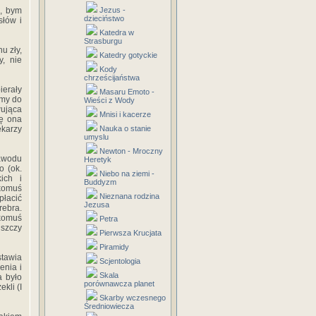
ł, bym
Jezus -
dzieciństwo
słów i
Katedra w
Strasburgu
u zły,
Katedry gotyckie
, nie
Kody
chrześcijaństwa
ierały
Masaru Emoto -
śmy do
Wieści z Wody
wująca
Mnisi i kacerze
ię ona
ekarzy
Nauka o stanie
umyslu
Newton - Mroczny
zawodu
Heretyk
o (ok.
Niebo na ziemi -
ich i
Buddyzm
 komuś
Nieznana rodzina
płacić
Jezusa
rebra.
 komuś
Petra
iszczy
Pierwsza Krucjata
Piramidy
stawia
Scjentologia
enia i
Skala
a było
porównawcza planet
kli (I
Skarby wczesnego
Średniowiecza