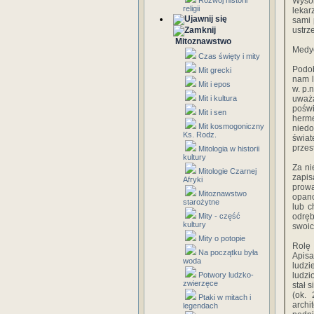
Rozwój historii
Wysok
religii
lekar
sami 
ustrz
Mitoznawstwo
Medyc
Czas święty i mity
Podob
Mit grecki
nam l
Mit i epos
w. p.
Mit i kultura
uważa
pośw
Mit i sen
herme
Mit kosmogoniczny
niedo
Ks. Rodz.
świat
przes
Mitologia w historii
kultury
Za ni
Mitologie Czarnej
zapi
Afryki
prow
Mitoznawstwo
opano
starożytne
lub c
Mity - część
odręb
kultury
swoic
Mity o potopie
Rolę 
Na początku była
Apisa
woda
ludzi
Potwory ludzko-
ludzi
zwierzęce
stał 
(ok. 
Ptaki w mitach i
archi
legendach