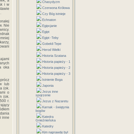
mek, a
Chasydyzm
ak i w
Czerwona Królowa
stawie
.
Czy Bóg istnieje
Echnaton
onałej
w. Nie
Egipcjanie
wnicy.
Egipt
ednak
mniej
Egipt -Teby
karzy,
Gobekli Tepe
zowani
Herod Wielki
Historia Szatana
zajami
Historia papieży - 1
danych
na oka
Historia papieży - 2
Historia papieży - 3
oprócz
Istnienie Boga
w lub
Japonia
a (ok.
Jezus inne
tami o
spojrzenie
n (ok.
500 r.
Jezus z Nazaretu
rający
Karnak - świątynia
ródłem
bogów
dania
Katedra
i inne
Gnieźnieńska
Katedry
Kim naprawdę był