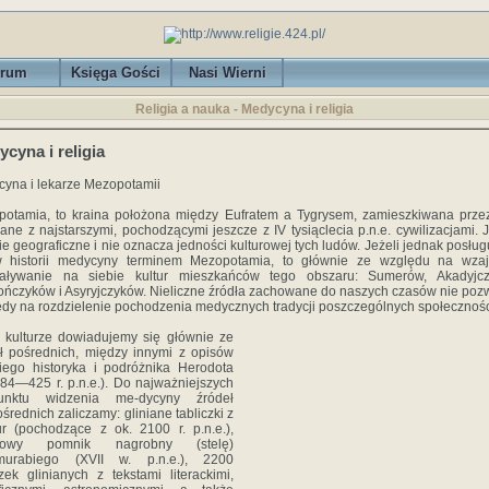
rum
Księga Gości
Nasi Wierni
Religia a nauka - Medycyna i religia
cyna i religia
yna i lekarze Mezopotamii
otamia, to kraina położona między Eufratem a Tygrysem, zamieszkiwana prze
ane z najstarszymi, pochodzącymi jeszcze z IV tysiąclecia p.n.e. cywilizacjami. J
ie geograficzne i nie oznacza jedności kulturowej tych ludów. Jeżeli jednak posłu
w historii medycyny terminem Mezopotamia, to głównie ze względu na wza
iaływanie na siebie kultur mieszkańców tego obszaru: Sumerów, Akadyjcz
ończyków i Asyryjczyków. Nieliczne źródła zachowane do naszych czasów nie poz
edy na rozdzielenie pochodzenia medycznych tradycji poszczególnych społecznośc
 kulturze dowiadujemy się głównie ze
ł pośrednich, między innymi z opisów
iego historyka i podróżnika Herodota
484—425 r. p.n.e.). Do najważniejszych
nktu widzenia me-dycyny źródeł
średnich zaliczamy: gliniane tabliczki z
r (pochodzące z ok. 2100 r. p.n.e.),
ytowy pomnik nagrobny (stelę)
urabiego (XVII w. p.n.e.), 2200
czek glinianych z tekstami literackimi,