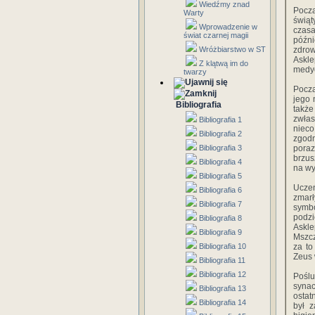
Wiedźmy znad
Począ
Warty
świąt
Wprowadzenie w
czasa
świat czarnej magii
późni
Wróżbiarstwo w ST
zdrow
Askle
Z klątwą im do
medyc
twarzy
Począ
jego 
Bibliografia
także
zwłas
Bibliografia 1
nieco
Bibliografia 2
zgodn
Bibliografia 3
poraz
brzus
Bibliografia 4
na wy
Bibliografia 5
Uczeń
Bibliografia 6
zmarł
Bibliografia 7
symbo
podzi
Bibliografia 8
Askle
Bibliografia 9
Mszcz
Bibliografia 10
za to
Zeus 
Bibliografia 11
Bibliografia 12
Poślu
synac
Bibliografia 13
ostat
Bibliografia 14
był z