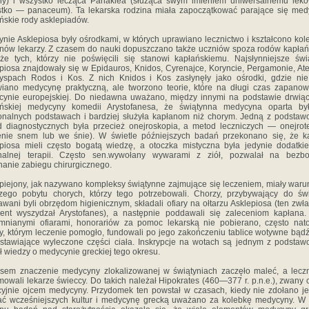
ny) i wszystko lecząca Panakiea (służąca swym imieniem uniwersalnemu lek
tko — panaceum). Ta lekarska rodzina miała zapoczątkować parające się me
ńskie rody asklepiadów.
ynie Asklepiosa były ośrodkami, w których uprawiano lecznictwo i kształcono kol
nów lekarzy. Z czasem do nauki dopuszczano także uczniów spoza rodów kapłań
że tych, którzy nie poświęcili się stanowi kapłańskiemu. Najsłynniejsze świ
piosa znajdowały się w Epidauros, Knidos, Cyrenajce, Koryncie, Pergamonie, At
spach Rodos i Kos. Z nich Knidos i Kos zasłynęły jako ośrodki, gdzie nie
iano medycynę praktyczną, ale tworzono teorie, które na długi czas zapano
ynie europejskiej. Do niedawna uważano, między innymi na podstawie drwią
ańskiej medycyny komedii Arystofanesa, że świątynna medycyna oparta by
jonalnych podstawach i bardziej służyła kapłanom niż chorym. Jedną z podsta
 diagnostycznych była przecież onejroskopia, a metod leczniczych — onejrot
enie snem lub we śnie). W świetle późniejszych badań przekonano się, że k
piosa mieli często bogatą wiedzę, a otoczka mistyczna była jedynie dodatk
onalnej terapii. Często sen.wywołany wywarami z ziół, pozwalał na bezbo
anie zabiegu chirurgicznego.
piejony, jak nazywano kompleksy świątynne zajmujące się leczeniem, miały waru
zego pobytu chorych, którzy tego potrzebowali. Chorzy, przybywający do świ
wani byli obrzędom higienicznym, składali ofiary na ołtarzu Asklepiosa (ten zwł
ent wyszydzał Arystofanes), a następnie poddawali się zaleceniom kapłana
nianymi ofiarami, honorariów za pomoc lekarską nie pobierano, często nat
y, którym leczenie pomogło, fundowali po jego zakończeniu tablice wotywne bąd
stawiające wyleczone części ciała. Inskrypcje na wotach są jednym z podsta
ł wiedzy o medycynie greckiej tego okresu.
sem znaczenie medycyny zlokalizowanej w świątyniach zaczęło maleć, a lecz
mowali lekarze świeccy. Do takich należał Hipokrates (460—377 r. p.n.e.), zwany 
cyjnie ojcem medycyny. Przydomek ten powstał w czasach, kiedy nie zdołano j
ć wcześniejszych kultur i medycynę grecką uważano za kolebkę medycyny. W