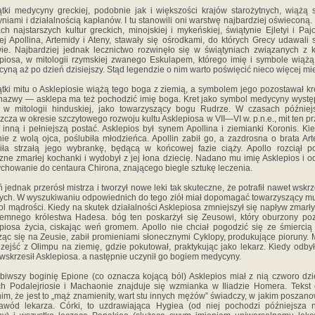
tki medycyny greckiej, podobnie jak i większości krajów starożytnych, wiążą 
yniami i działalnością kapłanów. I tu stanowili oni warstwę najbardziej oświeconą.
ch najstarszych kultur greckich, minojskiej i mykeńskiej, świątynie Ejletyi i Paj
ej Apollina, Artemidy i Ateny, stawały się ośrodkami, do których Grecy udawali 
ie. Najbardziej jednak lecznictwo rozwinęło się w świątyniach związanych z 
piosa, w mitologii rzymskiej zwanego Eskulapem, którego imię i symbole wiążą
yną aż po dzień dzisiejszy. Stąd legendzie o nim warto poświęcić nieco więcej mi
tki mitu o Asklepiosie wiążą tego boga z ziemią, a symbolem jego pozostawał kr
nazwy — asklepa ma też pochodzić imię boga. Kret jako symbol medycyny wyst
 w mitologii hinduskiej, jako towarzyszący bogu Rudrze. W czasach później
zcza w okresie szczytowego rozwoju kultu Asklepiosa w VII—VI w. p.n.e., mit ten pr
 inną i pełniejszą postać. Asklepios był synem Apollina i ziemianki Koronis. Kie
ie z wolą ojca, poślubiła młodzieńca. Apollin zabił go, a zazdrosna o brata Ar
iła strzałą jego wybrankę, będącą w końcowej fazie ciąży. Apollo rozciął p
zne zmarłej kochanki i wydobył z jej łona dziecię. Nadano mu imię Asklepios i 
chowanie do centaura Chirona, znającego biegle sztukę leczenia.
 jednak przerósł mistrza i tworzył nowe leki tak skuteczne, że potrafił nawet wskr
ych. W wyszukiwaniu odpowiednich do tego ziół miał dopomagać towarzyszący m
l mądrości. Kiedy na skutek działalności Asklepiosa zmniejszył się napływ zmarł
emnego królestwa Hadesa. bóg ten poskarżył się Zeusowi, który oburzony po
piosa życia, ciskając weń gromem. Apollo nie chciał pogodzić się ze śmiercią
ąc się na Zeusie, zabił promieniami słonecznymi Cyklopy, produkujące pioruny. 
 zejść z Olimpu na ziemię, gdzie pokutował, praktykując jako lekarz. Kiedy odbył
wskrzesił Asklepiosa. a następnie uczynił go bogiem medycyny.
biwszy boginię Epione (co oznacza kojącą ból) Asklepios miał z nią czworo dzi
h Podalejriosie i Machaonie znajduje się wzmianka w Iliadzie Homera. Tekst
nim, że jest to „mąż znamienity, wart stu innych mężów” świadczy, w jakim poszan
awód lekarza. Córki, to uzdrawiająca Hygiea (od niej pochodzi późniejsza