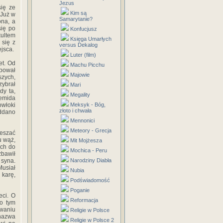
Jezus
się ze
Kim są
 Już w
Samarytanie?
ona, a
się po
Konfucjusz
kultem
Księga Umarłych
 się z
versus Dekalog
ejsca.
Luter (film)
et. Od
Machu Picchu
ępował
Majowie
szych,
zybrał
Mari
dy ta,
Megality
temida
owłoki
Meksyk - Bóg,
złoto i chwała
oddano
Mennonici
Meteory - Grecja
zeszać
u wąż,
Mit Mojżesza
ych do
Mochica - Peru
zbawił
 syna.
Narodziny Diabła
Musiał
Nubia
 karę,
Podświadomość
Poganie
eci. O
Reformacja
 o tym
owaniu
Religie w Polsce
 nazwa
Religie w Polsce 2