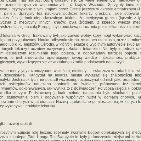
ępu badań nad starożytnością okazało się, że wiele elementów medycyny gre
ało przeniesionych ze wspomnianych już krajów Wschodu. Sprzyjały temu kon
owe, utrzymywane z tymi krajami przez Grecję jeszcze w okresie archaicznym 
. p.n.e.). Sprzyjały też naukowe podróże lekarzy greckich, jakie odbywał
rates. Jest jednak niepodważalnym faktem, że medycyna grecka (łącznie z t
życzyła z medycyny innych krajów) była źródłem, z którego wiedza med
zestrzeniła się na całą Europę i była podstawą nauczania przez kilkanaście stuleci.
 lekarza w Grecji traktowany był jako zawód wolny, który mógł wykonywać każd
się doń przygotowany. Nauka odbywała się na zasadach rzemiosła, przez termin
nego lub kilku mistrzów. Ośrodki, w których lekarze o wybitnym autorytecie skupiali
e innych lekarzy i uczniów, nazywamy szkołami lekarskimi. Nie były to jednak sz
ym dzisiejszym rozumieniu tego pojęcia, a odpowiadały bardziej pojęciu s
owej, to jest środowiska opierającego swoją wiedzę i działalność praktycz
gicznych, wywodzących się ze wspólnego źródła podstawach naukowych.
anie medycyny rozpoczynano wcześnie, niekiedy — zwłaszcza w rodach lekars
w dzieciństwie. Kandydat na lekarza musiał wykazać się znajomością filozo
atyki. Jeśli nauk tych nie posiadł wcześniej, rozpoczynał od nich jako propedeut
łach asklepiadów nauczano anatomii na świniach, próbowano też pierw
rymentów, dokonywanych, jak wynika to z doświadczeń Polybosa (zięcia Hipokra
arodku kurzym. Podstawową jednak metodą nauczania było słuchanie prze
ych, studiowanie pism i odbywanie wspólnych wizyt w domach chorych, lu
mowanie chorych w jatreionach. Nazwą tą określano pomieszczenia, w których l
cy wykonywali praktykę lekarską.
ki i rozwój szpitali
rożytnym Egipcie rolę lecznic spełniały świątynie bogów opiekujących się med
zcza Imhotepa, Ptah i boga Ra. Świątynie te były jednocześnie miejscami kszta