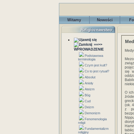
Witamy
Nowości
Fo
Religioznawstwo
Medy
==>>
WPROWADZENIE
Medyc
Podstawowa
Mezop
terminologia
związ
Czym jest kult?
pojęc
Co to jest rytuał?
się 
oddz
Absolut
Babil
Anioły
nieki
Ateizm
O ich
Bóg
źróde
greck
Cud
(ok. 
Deizm
z pu
Demonizm
bezpo
Nippu
Fenomenologia
dior
religii
Hamm
Fundamentalizm
tabli
religijny