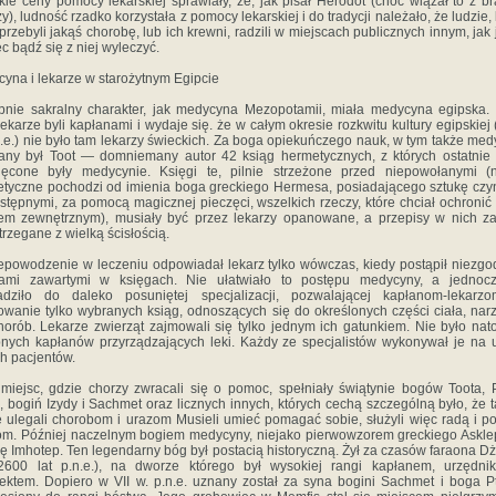
ie ceny pomocy lekarskiej sprawiały, że, jak pisał Herodot (choć wiązał to z b
zy), ludność rzadko korzystała z pomocy lekarskiej i do tradycji należało, że ludzie, 
przebyli jakąś chorobę, lub ich krewni, radzili w miejscach publicznych innym, jak j
ec bądź się z niej wyleczyć.
yna i lekarze w starożytnym Egipcie
nie sakralny charakter, jak medycyna Mezopotamii, miała medycyna egipska.
ekarze byli kapłanami i wydaje się. że w całym okresie rozkwitu kultury egipskiej 
n.e.) nie było tam lekarzy świeckich. Za boga opiekuńczego nauk, w tym także med
ny był Toot — domniemany autor 42 ksiąg hermetycznych, z których ostatnie
ięcone były medycynie. Księgi te, pilnie strzeżone przed niepowołanymi (
tyczne pochodzi od imienia boga greckiego Hermesa, posiadającego sztukę czy
stępnymi, za pomocą magicznej pieczęci, wszelkich rzeczy, które chciał ochronić
em zewnętrznym), musiały być przez lekarzy opanowane, a przepisy w nich z
trzegane z wielką ścisłością.
epowodzenie w leczeniu odpowiadał lekarz tylko wówczas, kiedy postąpił niezgo
sami zawartymi w księgach. Nie ułatwiało to postępu medycyny, a jednocz
adziło do daleko posuniętej specjalizacji, pozwalającej kapłanom-lekarz
wanie tylko wybranych ksiąg, odnoszących się do określonych części ciała, na
horób. Lekarze zwierząt zajmowali się tylko jednym ich gatunkiem. Nie było nat
nych kapłanów przyrządzających leki. Każdy ze specjalistów wykonywał je na 
h pacjentów.
miejsc, gdzie chorzy zwracali się o pomoc, spełniały świątynie bogów Toota, 
, bogiń Izydy i Sachmet oraz licznych innych, których cechą szczególną było, że t
e ulegali chorobom i urazom Musieli umieć pomagać sobie, służyli więc radą i 
om. Później naczelnym bogiem medycyny, niejako pierwowzorem greckiego Askle
się Imhotep. Ten legendarny bóg był postacią historyczną. Żył za czasów faraona D
2600 lat p.n.e.), na dworze którego był wysokiej rangi kapłanem, urzędni
tektem. Dopiero w VII w. p.n.e. uznany został za syna bogini Sachmet i boga P