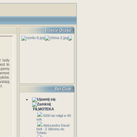
Trzecie Oczko
z ludy
est to
gujemy
jemne
yków,
walają
i.
Rel-Club
FILMOTEKA
5000 lat religii w 90
sek.
Aleksandra David
Nell - Z Sikkimu do
Tybetu