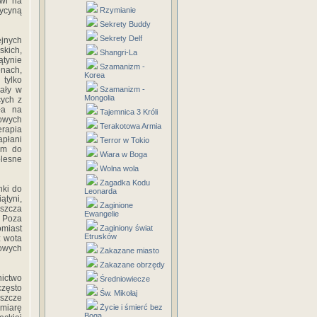
owi na
dycyną
Rzymianie
Sekrety Buddy
Sekrety Delf
ejnych
skich,
Shangri-La
ątynie
Szamanizm -
enach,
Korea
 tylko
wały w
Szamanizm -
Mongolia
cych z
ła na
Tajemnica 3 Króli
wowych
Terakotowa Armia
erapia
apłani
Terror w Tokio
iem do
Wiara w Boga
lesne
Wolna wola
Zagadka Kodu
nki do
Leonarda
ątyni,
Zaginione
aszcza
Ewangelie
. Poza
omiast
Zaginiony świat
Etrusków
ź wota
wowych
Zakazane miasto
Zakazane obrzędy
nictwo
Średniowiecze
często
Św. Mikołaj
eszcze
 miarę
Życie i śmierć bez
Boga