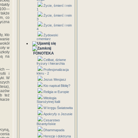
ckiej
takty
Życie, śmierć i rein
(1100—
1
 także
Życie, śmierć i rein
ym, co
3
yczna
Życie, śmierć i rein
4
y, kto
Żydowski
owanie
cmentarz
 wokół
koły w
zkoły
FONOTEKA
ną na
Celibat, dziwne
fryzury i hierarchia
kich —
Profesjonalizacja
fii i
kleru - 2
yki. W
Jezus Mesjasz
szych
Kto napisał Biblię?
tesa),
kazów
Religia w Europie
b też
Mitologia
ekarze
Starożytnej Italii
W kręgu Światowita
Apokryfy o Jezusie
Cesarstwo
Bizantyńskie
ycyną,
Dhammapada
łcenia
Herezje i doktryna