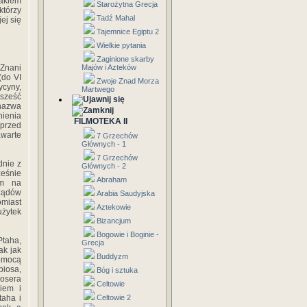
rakiem
Starożytna Grecja
którzy
Tadź Mahal
ej się
Tajemnice Egiptu 2
Wielkie pytania
Zaginione skarby
 Znani
Majów i Azteków
(do VI
Zwoje Znad Morza
ycyny,
Martwego
 sześć
nazwa
nienia
FILMOTEKA II
 przed
awarte
7 Grzechów
Głównych - 1
7 Grzechów
dnie z
Głównych - 2
eśnie
Abraham
om na
rządów
Arabia Saudyjska
omiast
Aztekowie
użytek
Bizancjum
Bogowie i Boginie -
Ptaha,
Grecja
ak jak
Buddyzm
pomocą
piosa,
Bóg i sztuka
żosera
Celtowie
kiem i
taha i
Celtowie 2