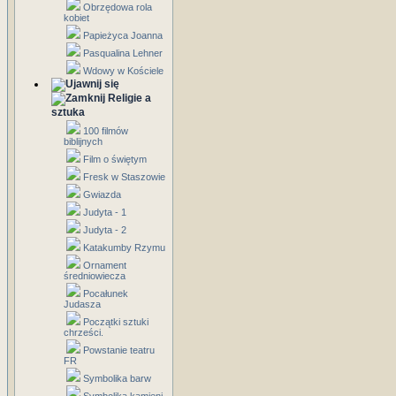
Obrzędowa rola
kobiet
Papieżyca Joanna
Pasqualina Lehner
Wdowy w Kościele
Religie a
sztuka
100 filmów
biblijnych
Film o świętym
Fresk w Staszowie
Gwiazda
Judyta - 1
Judyta - 2
Katakumby Rzymu
Ornament
średniowiecza
Pocałunek
Judasza
Początki sztuki
chrześci.
Powstanie teatru
FR
Symbolika barw