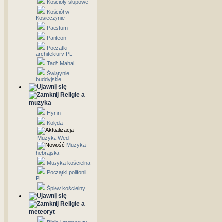
Kościoły słupowe
Kościół w
Kosieczynie
Paestum
Panteon
Początki
architektury PL
Tadż Mahal
Świątynie
buddyjskie
Religie a
muzyka
Hymn
Kolęda
Muzyka Wed
Muzyka
hebrajska
Muzyka kościelna
Początki polifonii
PL
Śpiew kościelny
Religie a
meteoryt