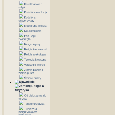
Karol Darwin o
religii
Kościół a ewolucja
Kościół a
uniwersytety
Medycyna i religia
Neuroteologia
Pan Bóg i
zwierzęta
Religia i geny
Religia i moralność
Religie a ekologia
Teologia Newtona
Vetulani o wierze
Ziemia płaska i
ziemia pusta
Śmierć duszy
Religia a
turystyka
Od pielgrzyma do
turysty
Tanatoturystyka
Turystyka
pielgrzymkowa -