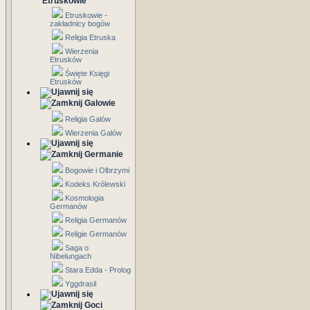
Etruskowie
Etruskowie -
zakładnicy bogów
Religia Etruska
Wierzenia
Etrusków
Święte Księgi
Etrusków
Galowie
Religia Galów
Wierzenia Galów
Germanie
Bogowie i Olbrzymi
Kodeks Królewski
Kosmologia
Germanów
Religia Germanów
Religie Germanów
Saga o
Nibelungach
Stara Edda - Prolog
Yggdrasil
Goci