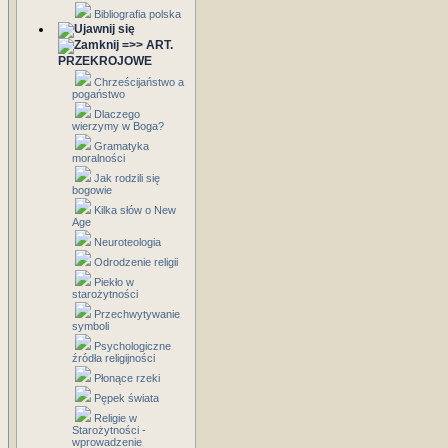
Bibliografia polska
=>> ART.
PRZEKROJOWE
Chrześcijaństwo a
pogaństwo
Dlaczego
wierzymy w Boga?
Gramatyka
moralności
Jak rodzili się
bogowie
Kilka słów o New
Age
Neuroteologia
Odrodzenie religii
Piekło w
starożytności
Przechwytywanie
symboli
Psychologiczne
źródła religijności
Płonące rzeki
Pępek świata
Religie w
Starożytności -
wprowadzenie