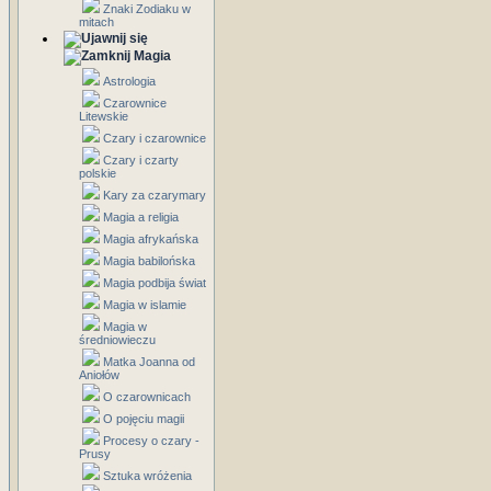
Znaki Zodiaku w
mitach
Magia
Astrologia
Czarownice
Litewskie
Czary i czarownice
Czary i czarty
polskie
Kary za czarymary
Magia a religia
Magia afrykańska
Magia babilońska
Magia podbija świat
Magia w islamie
Magia w
średniowieczu
Matka Joanna od
Aniołów
O czarownicach
O pojęciu magii
Procesy o czary -
Prusy
Sztuka wróżenia