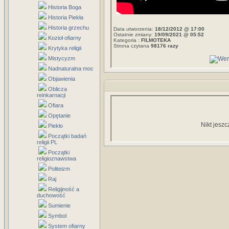
Historia Boga
Historia Piekła
Historia grzechu
Data utworzenia:
18/12/2012 @ 17:00
Ostatnie zmiany:
19/09/2021 @ 05:52
Kozioł ofiarny
Kategoria :
FILMOTEKA
Strona czytana
98176 razy
Krytyka religii
Mistycyzm
Nadnaturalna moc
Objawienia
Oblicza
reinkarnacji
Ofiara
Opętanie
Nikt jeszc
Piekło
Początki badań
religii PL
Początki
religioznawstwa
Politeizm
Raj
Religijność a
duchowość
Sumienie
Symbol
System ofiarny