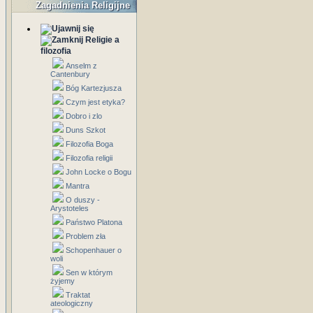
Zagadnienia Religijne
Religie a
filozofia
Anselm z
Cantenbury
Bóg Kartezjusza
Czym jest etyka?
Dobro i zlo
Duns Szkot
Filozofia Boga
Filozofia religii
John Locke o Bogu
Mantra
O duszy -
Arystoteles
Państwo Platona
Problem zła
Schopenhauer o
woli
Sen w którym
żyjemy
Traktat
ateologiczny