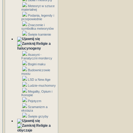
Biblia i meteoryty
Meteoryt w sztuce
materialnej
Podania, legendy i
przepowiednie
Znaczenie i
symbolika meteorytów
Święte kamienie
Religie a
halucynogeny
Asasyni -
Fanatyczni mordercy
Bogini maku
Budowniczowie
mostu
LSD a New Age
Ludzie-muchomory
Megality, Opium i
Konopie
Pejotyzm
Szamanizm a
ekstaza
Święte grzyby
Religie a
obyczaje