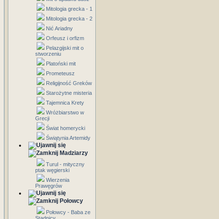
Mitologia grecka - 1
Mitologia grecka - 2
Nić Ariadny
Orfeusz i orfizm
Pelazgijski mit o
stworzeniu
Platoński mit
Prometeusz
Religijność Greków
Starożytne misteria
Tajemnica Krety
Wróżbiarstwo w
Grecji
Świat homerycki
Świątynia Artemidy
Madziarzy
Turul - mityczny
ptak węgierski
Wierzenia
Prawęgrów
Połowcy
Połowcy - Baba ze
Stadnicy