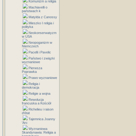
Komunizm a religia
Machiavelli o
państwach k
Matylda z Canossy
Mieszko I religia i
polityka
Neokonserwatyzm
w USA
Neopoganizm w
Niemczech
Pacelli i Pavelic
Państwo i związki
wyznaniowe
Pierwsza
Poprawka
Prawo wyznaniowe
Religia i
demokracja
Religie a wojna
Rewolucja
francuska a Kościół
Richelieu i raison
d'état
Tajemnica Joanny
'Arc
Wyznaniowa
Skandynawia: Religia a