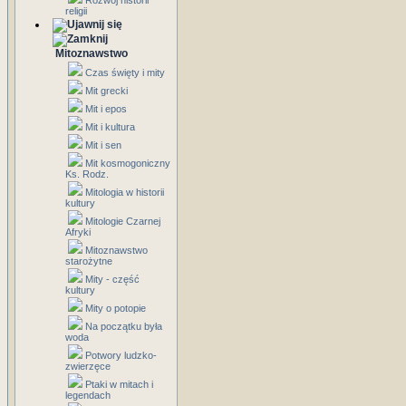
Rozwój historii
religii
Mitoznawstwo
Czas święty i mity
Mit grecki
Mit i epos
Mit i kultura
Mit i sen
Mit kosmogoniczny
Ks. Rodz.
Mitologia w historii
kultury
Mitologie Czarnej
Afryki
Mitoznawstwo
starożytne
Mity - część
kultury
Mity o potopie
Na początku była
woda
Potwory ludzko-
zwierzęce
Ptaki w mitach i
legendach