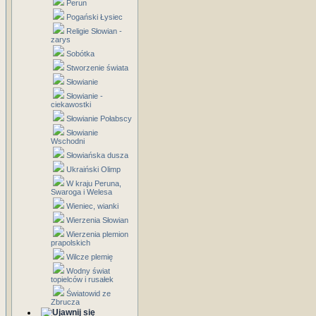
Perun
Pogański Łysiec
Religie Słowian -
zarys
Sobótka
Stworzenie świata
Słowianie
Słowianie -
ciekawostki
Słowianie Połabscy
Słowianie
Wschodni
Słowiańska dusza
Ukraiński Olimp
W kraju Peruna,
Swaroga i Welesa
Wieniec, wianki
Wierzenia Słowian
Wierzenia plemion
prapolskich
Wilcze plemię
Wodny świat
topielców i rusałek
Światowid ze
Zbrucza