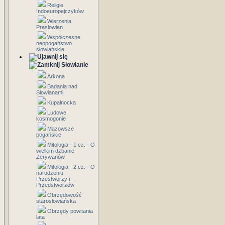
Religie
Indoeuropejczyków
Wierzenia
Prasłowian
Współczesne
neopogaństwo
słowiańskie
Słowianie
Arkona
Badania nad
Słowianami
Kupalnocka
Ludowe
kosmogonie
Mazowsze
pogańskie
Mitologia - 1 cz. - O
wielkim dzbanie
Zerywanów
Mitologia - 2 cz. - O
narodzeniu
Przestworzy i
Przedstworzów
Obrzędowość
starosłowiańska
Obrzędy powitania
lata