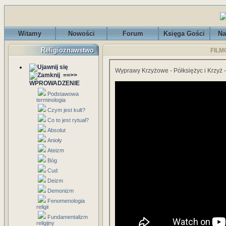
Witamy
Nowości
Forum
Księga Gości
Na
Religioznawstwo
FILM
Wyprawy Krzyżowe - Półksiężyc i Krzyż -
==>>
WPROWADZENIE
Podstawowa
terminologia
Czym jest kult?
Co to jest rytuał?
Absolut
Anioły
Ateizm
Bóg
Cud
Deizm
Demonizm
Fenomenologia
religii
Fundamentalizm
religijny