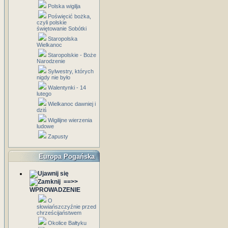
Polska wigilja
Poświęcić bożka,
czyli polskie
świętowanie Sobótki
Staropolska
Wielkanoc
Staropolskie - Boże
Narodzenie
Sylwestry, których
nigdy nie było
Walentynki - 14
lutego
Wielkanoc dawniej i
dziś
Wigilijne wierzenia
ludowe
Zapusty
Europa Pogańska
==>>
WPROWADZENIE
O
słowiańszczyźnie przed
chrześcijaństwem
Okolice Bałtyku