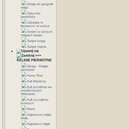
Wstęp do geografii
religii
Zatyczka
panieńska
Zaświaty w
literaturze i w sztuce
Śmierć w różnych
religiach świata
Święte księgi
Święte miasta
=>>
RELIGIE PIERWOTNE
Wstęp - Religie
pierwotne
Huna i Roa
Kult Macierzy
Kult przodków we
współczesnym
Wietnamie
Kult szczątków
kostnych
Mana
Najstarsze religie
Malty
Najstasze religie