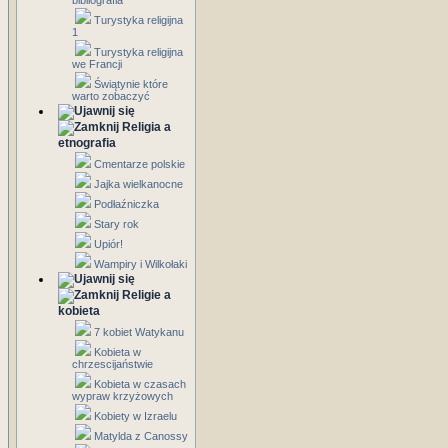
bibliografia
Turystyka religijna
1
Turystyka religijna
we Francji
Świątynie które
warto zobaczyć
Religia a
etnografia
Cmentarze polskie
Jajka wielkanocne
Podłaźniczka
Stary rok
Upiór!
Wampiry i Wilkołaki
Religie a
kobieta
7 kobiet Watykanu
Kobieta w
chrzescijaństwie
Kobieta w czasach
wypraw krzyżowych
Kobiety w Izraelu
Matylda z Canossy