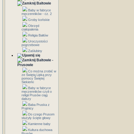
Bałtowie
Baby w fabryce
męczenników - cz. 2
Groby końskie
Obrzęd
ciałopalenia
Religia Bałtów
Uroczystości
pogrzebowe
Zaślubiny
Bałtowie -
Prusowie
Co można zrobić w
ze Świętą Lipką przy
pomocy Świętej
Siekierki
Baby w fabryce
męczenników czyli o
religii Prusów ciąg
dalszy
Baba Pruska z
Prątnicy
Do czego Prusom
służyły ścięte głowy
Kamienne baby
Kultura duchowa
Prusów