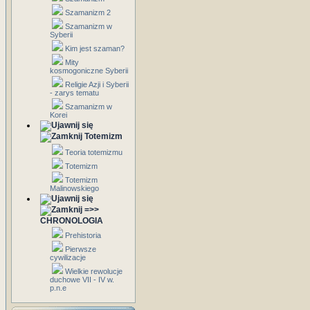
Szamanizm 2
Szamanizm w
Syberii
Kim jest szaman?
Mity
kosmogoniczne Syberii
Religie Azji i Syberii
- zarys tematu
Szamanizm w
Korei
Totemizm
Teoria totemizmu
Totemizm
Totemizm
Malinowskiego
=>>
CHRONOLOGIA
Prehistoria
Pierwsze
cywilizacje
Wielkie rewolucje
duchowe VII - IV w.
p.n.e