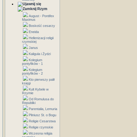
Rzym
August - Pontifex
Maximus
Boskość cesarzy
Eneida
Hellenizacji religii
rzymskiej
Janus
Kaligula i Żydzi
Kolegium
pontyfików - 1
Kolegium
pontyfików - 2
Kto pierwszy palił
księgi
Kult Kybele w
Rzymie
Od Romulusa do
Republiki
Parentalia, Lemuria
Pliniusz St. o Bogu
Religie Cesarstwa
Religie rzymskie
Wczesna religia