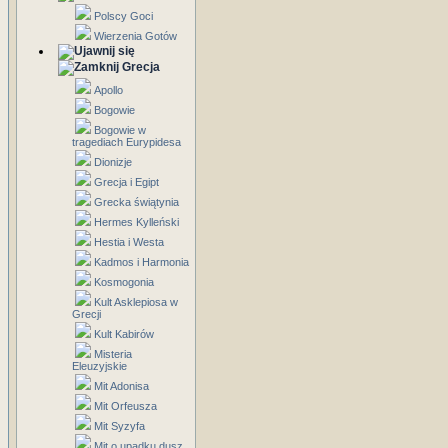
Polscy Goci
Wierzenia Gotów
Grecja
Apollo
Bogowie
Bogowie w
tragediach Eurypidesa
Dionizje
Grecja i Egipt
Grecka świątynia
Hermes Kylleński
Hestia i Westa
Kadmos i Harmonia
Kosmogonia
Kult Asklepiosa w
Grecji
Kult Kabirów
Misteria
Eleuzyjskie
Mit Adonisa
Mit Orfeusza
Mit Syzyfa
Mit o upadku dusz