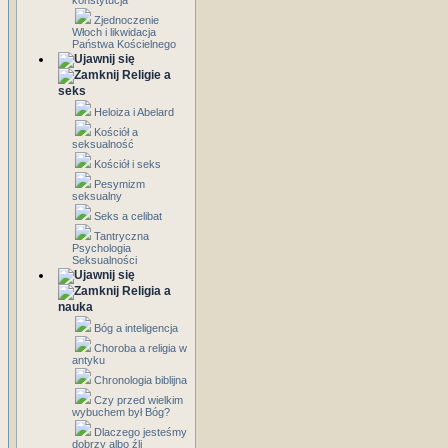
konstytucja
Zjednoczenie
Włoch i likwidacja
Państwa Kościelnego
Religie a
seks
Heloiza i Abelard
Kościół a
seksualność
Kościół i seks
Pesymizm
seksualny
Seks a celibat
Tantryczna
Psychologia
Seksualności
Religia a
nauka
Bóg a inteligencja
Choroba a religia w
antyku
Chronologia biblijna
Czy przed wielkim
wybuchem był Bóg?
Dlaczego jesteśmy
dobrzy albo źli