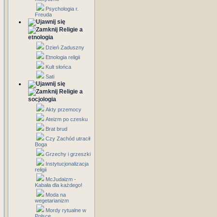
Psychologia r.
Freuda
Religie a
etnologia
Dzień Zaduszny
Etnologia religii
Kult słońca
Sati
Religie a
socjologia
Akty przemocy
Ateizm po czesku
Brat brud
Czy Zachód utracił
Boga
Grzechy i grzeszki
Instytucjonalizacja
religii
McJudaizm -
Kabała dla każdego!
Moda na
wegetarianizm
Mordy rytualne w
Polsce