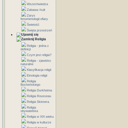
Wszechwiedza
Zabawa i kult
Zarys
fenomenologii ofiary
Świetość
Święta przestrzeń
Religia
Religia - jedna z
definicji
Czym jest religia?
Religia - zjawisko
naturalne
Klasyfikacja religii
Etnologia religii
Religia
Bocheńskiego
Religia Durkheima
Religia Rousseau
Religia Skinnera
Religia
obywatelska
Religia w XIX wieku
Religia w kulturze