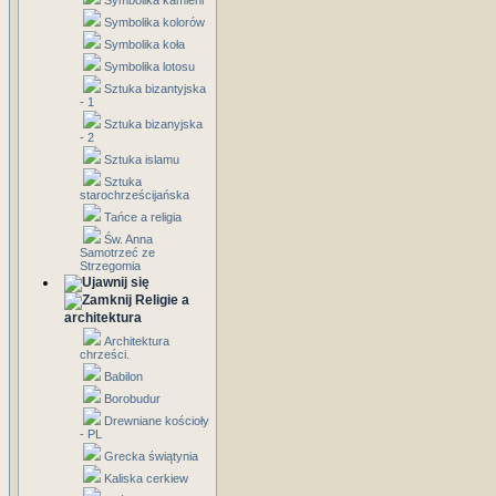
Symbolika kamieni
Symbolika kolorów
Symbolika koła
Symbolika lotosu
Sztuka bizantyjska
- 1
Sztuka bizanyjska
- 2
Sztuka islamu
Sztuka
starochrześcijańska
Tańce a religia
Św. Anna
Samotrzeć ze
Strzegomia
Religie a
architektura
Architektura
chrześci.
Babilon
Borobudur
Drewniane kościoły
- PL
Grecka świątynia
Kaliska cerkiew