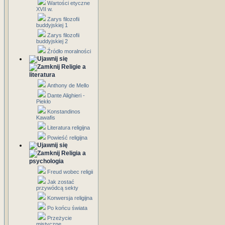
Wartości etyczne
XVII w.
Zarys filozofii
buddyjskiej 1
Zarys filozofii
buddyjskiej 2
Źródło moralności
Religie a
literatura
Anthony de Mello
Dante Alighieri -
Piekło
Konstandinos
Kawafis
Literatura religijna
Powieść religijna
Religia a
psychologia
Freud wobec religii
Jak zostać
przywódcą sekty
Konwersja religijna
Po końcu świata
Przeżycie
mistyczne