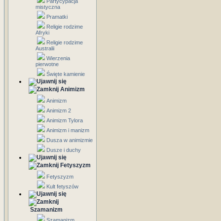
Partycypacja
mistyczna
Pramatki
Religie rodzime
Afryki
Religie rodzime
Australii
Wierzenia
pierwotne
Święte kamienie
Animizm
Animizm
Animizm 2
Animizm Tylora
Animizm i manizm
Dusza w animizmie
Dusze i duchy
Fetyszyzm
Fetyszyzm
Kult fetyszów
Szamanizm
Szamanizm