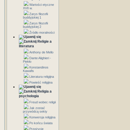
Wartości etyczne
XVII w.
Zarys filozofii
buddyjskiej 1
Zarys filozofii
buddyjskiej 2
Źródło moralności
Religie a
literatura
Anthony de Mello
Dante Alighieri -
Piekło
Konstandinos
Kawafis
Literatura religijna
Powieść religijna
Religia a
psychologia
Freud wobec religii
Jak zostać
przywódcą sekty
Konwersja religijna
Po końcu świata
Przeżycie