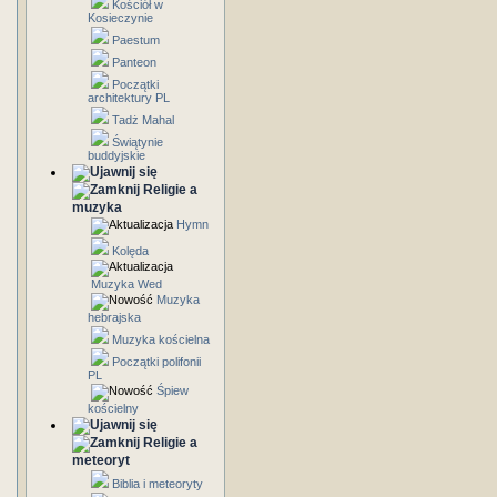
Kościół w
Kosieczynie
Paestum
Panteon
Początki
architektury PL
Tadż Mahal
Świątynie
buddyjskie
Religie a
muzyka
Hymn
Kolęda
Muzyka Wed
Muzyka
hebrajska
Muzyka kościelna
Początki polifonii
PL
Śpiew
kościelny
Religie a
meteoryt
Biblia i meteoryty