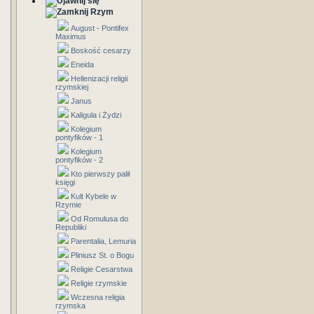
Rzym
August - Pontifex
Maximus
Boskość cesarzy
Eneida
Hellenizacji religii
rzymskiej
Janus
Kaligula i Żydzi
Kolegium
pontyfików - 1
Kolegium
pontyfików - 2
Kto pierwszy palił
księgi
Kult Kybele w
Rzymie
Od Romulusa do
Republiki
Parentalia, Lemuria
Pliniusz St. o Bogu
Religie Cesarstwa
Religie rzymskie
Wczesna religia
rzymska