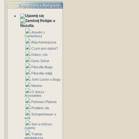
Zagadnienia Religijne
Religie a
filozofia
Anselm z
Cantenbury
Bóg Kartezjusza
Czym jest etyka?
Dobro i zlo
Duns Szkot
Filozofia Boga
Filozofia religii
John Locke o Bogu
Mantra
O duszy -
Arystoteles
Państwo Platona
Problem zła
Schopenhauer o
woli
Sen w którym
żyjemy
Traktat
ateologiczny