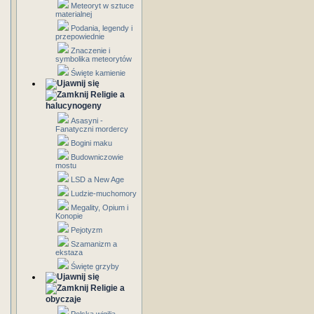
Meteoryt w sztuce
materialnej
Podania, legendy i
przepowiednie
Znaczenie i
symbolika meteorytów
Święte kamienie
Religie a
halucynogeny
Asasyni -
Fanatyczni mordercy
Bogini maku
Budowniczowie
mostu
LSD a New Age
Ludzie-muchomory
Megality, Opium i
Konopie
Pejotyzm
Szamanizm a
ekstaza
Święte grzyby
Religie a
obyczaje