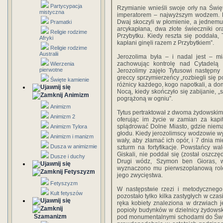
Partycypacja
Rzymianie wnieśli swoje orły na Święt
mistyczna
imperatorem – najwyższym wodzem. Ka
Dwaj skoczyli w płomienie, a jednemu
Pramatki
arcykapłana, dwa złote świeczniki o
Religie rodzime
Przybytku. Kiedy reszta się poddała, T
Afryki
kapłani ginęli razem z Przybytkiem”.
Religie rodzime
Australii
Jerozolima była – i nadal jest – mi
zachowując kontrolę nad Cytadelą
Wierzenia
pierwotne
Jerozolimy zajęło Tytusowi następny 
greccy sprzymierzeńcy „rozbiegli się p
Święte kamienie
różnicy każdego, kogo napotkali, a dom
Nocą, kiedy skończyło się zabijanie, „
Animizm
pogrążoną w ogniu”.
Animizm
Tytus pertraktował z dwoma żydowskimi
Animizm 2
oferując im życie w zamian za kapit
splądrować Dolne Miasto, gdzie niema
Animizm Tylora
głodu. Kiedy jerozolimscy wodzowie wyc
Animizm i manizm
wały, aby złamać ich opór, i 7 dnia mi
Dusza w animizmie
szturm na fortyfikacje. Powstańcy wa
Giskali, nie poddał się (został oszczę
Dusze i duchy
Drugi wódz, Szymon ben Gioras, w
wyznaczono mu pierwszoplanową rolę
Fetyszyzm
jego zwycięstwa.
Fetyszyzm
W następstwie rzezi i metodycznego n
Kult fetyszów
pozostało tylko kilka zastygłych w cz
ręka kobiety znaleziona w drzwiach 
popioły budynków w dzielnicy żydowskie
Szamanizm
pod monumentalnymi schodami do Świą