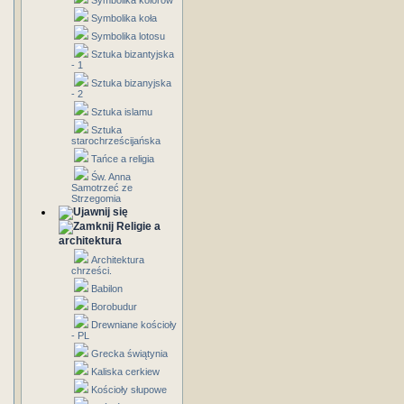
Symbolika kolorów
Symbolika koła
Symbolika lotosu
Sztuka bizantyjska
- 1
Sztuka bizanyjska
- 2
Sztuka islamu
Sztuka
starochrześcijańska
Tańce a religia
Św. Anna
Samotrzeć ze
Strzegomia
Religie a
architektura
Architektura
chrześci.
Babilon
Borobudur
Drewniane kościoły
- PL
Grecka świątynia
Kaliska cerkiew
Kościoły słupowe