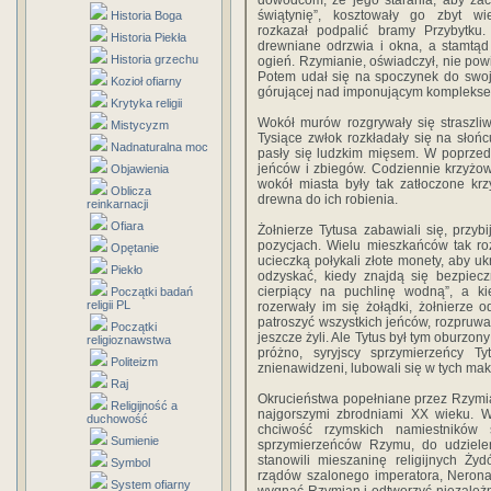
dowódcom, że jego starania, aby za
świątynię”, kosztowały go zbyt wie
Historia Boga
rozkazał podpalić bramy Przybytku.
Historia Piekła
drewniane odrzwia i okna, a stamtąd
Historia grzechu
ogień. Rzymianie, oświadczył, nie powi
Potem udał się na spoczynek do swoj
Kozioł ofiarny
górującej nad imponującym kompleks
Krytyka religii
Wokół murów rozgrywały się straszliw
Mistycyzm
Tysiące zwłok rozkładały się na słońc
Nadnaturalna moc
pasły się ludzkim mięsem. W poprzed
jeńców i zbiegów. Codziennie krzyżow
Objawienia
wokół miasta były tak zatłoczone kr
Oblicza
drewna do ich robienia.
reinkarnacji
Ofiara
Żołnierze Tytusa zabawiali się, przyb
pozycjach. Wielu mieszkańców tak ro
Opętanie
ucieczką połykali złote monety, aby uk
Piekło
odzyskać, kiedy znajdą się bezpiecz
cierpiący na puchlinę wodną”, a kie
Początki badań
religii PL
rozerwały im się żołądki, żołnierze o
patroszyć wszystkich jeńców, rozpruwa
Początki
jeszcze żyli. Ale Tytus był tym oburzo
religioznawstwa
próżno, syryjscy sprzymierzeńcy Ty
Politeizm
znienawidzeni, lubowali się w tych m
Raj
Okrucieństwa popełniane przez Rzym
Religijność a
najgorszymi zbrodniami XX wieku. W
duchowość
chciwość rzymskich namiestników s
Sumienie
sprzymierzeńców Rzymu, do udzieleni
stanowili mieszaninę religijnych Żyd
Symbol
rządów szalonego imperatora, Nerona
System ofiarny