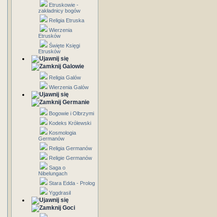
Etruskowie -
zakładnicy bogów
Religia Etruska
Wierzenia
Etrusków
Święte Księgi
Etrusków
Galowie
Religia Galów
Wierzenia Galów
Germanie
Bogowie i Olbrzymi
Kodeks Królewski
Kosmologia
Germanów
Religia Germanów
Religie Germanów
Saga o
Nibelungach
Stara Edda - Prolog
Yggdrasil
Goci