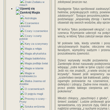
zdobywać jeszcze raz.
Znaki Zodiaku w
mitach
Następnie Tytus spróbował zastraszyć
hełmów, połyskujących ostrzy, powiew
Magia
zdobionych”. Tysiące jerozolimczyków 
Astrologia
podziwiając „wspaniałą zbroję i karn
obawiali się swoich wodzów, aby sprzec
Czarownice
Litewskie
W końcu Tytus postanowił okrążyć i 
Czary i czarownice
czerwca Rzymianie uderzyli na potężn
Czary i czarty
wieży, w której Tytus założył swoje st
polskie
W połowie lata, kiedy urwiste i po
Kary za czarymary
ukrzyżowanych trupów, otoczone mi
Magia a religia
fanatyzm, wymyślny sadyzm i przera
poszukiwaniu żywności.
Magia afrykańska
Magia babilońska
Dzieci wyrywały resztki pożywienia 
Magia podbija świat
Zamknięte drzwi nasuwały podejrzenia
wbijając „ostre kołki w tylne części c
Magia w islamie
Jeśli nic nie znaleźli, „o wiele srożej 
Magia w
krzywdy”. Nawet jeśli wojownicy sam
średniowieczu
„szaleństwo swoje tak traktowali, jakb
ogarnęło polowanie na czarownice,
Matka Joanna od
Aniołów
defetyści i zdrajcy. Żadne inne miasto
przez piekło takiego cierpienia ani
O czarownicach
pokolenia”.
O pojęciu magii
Młodzi chłopcy, „opuchnięci z głodu”,
Procesy o czary -
śmierć zastała”. Ludzie próbowali gr
Prusy
sprawdzania, czy jeszcze żyją. Głód po
Sztuka wróżenia
najbliżsi umierają „z suchymi oczyma i