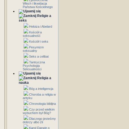
Zjednoczenie
Włoch i likwidacja
Państwa Kościelnego
Religie a
seks
Heloiza i Abelard
Kościół a
seksualność
Kościół i seks
Pesymizm
seksualny
Seks a celibat
Tantryczna
Psychologia
Seksualności
Religia a
nauka
Bóg a inteligencja
Choroba a religia w
antyku
Chronologia biblijna
Czy przed wielkim
wybuchem był Bóg?
Dlaczego jesteśmy
dobrzy albo źli
Karol Darwin o