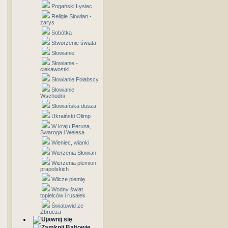
Pogański Łysiec
Religie Słowian -
zarys
Sobótka
Stworzenie świata
Słowianie
Słowianie -
ciekawostki
Słowianie Połabscy
Słowianie
Wschodni
Słowiańska dusza
Ukraiński Olimp
W kraju Peruna,
Swaroga i Welesa
Wieniec, wianki
Wierzenia Słowian
Wierzenia plemion
prapolskich
Wilcze plemię
Wodny świat
topielców i rusałek
Światowid ze
Zbrucza
Bałtowie