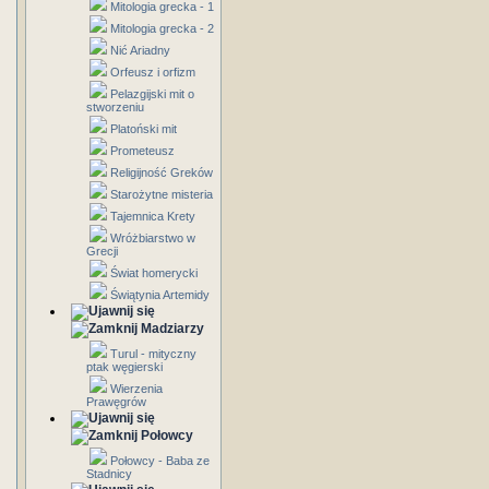
Mitologia grecka - 1
Mitologia grecka - 2
Nić Ariadny
Orfeusz i orfizm
Pelazgijski mit o
stworzeniu
Platoński mit
Prometeusz
Religijność Greków
Starożytne misteria
Tajemnica Krety
Wróżbiarstwo w
Grecji
Świat homerycki
Świątynia Artemidy
Madziarzy
Turul - mityczny
ptak węgierski
Wierzenia
Prawęgrów
Połowcy
Połowcy - Baba ze
Stadnicy