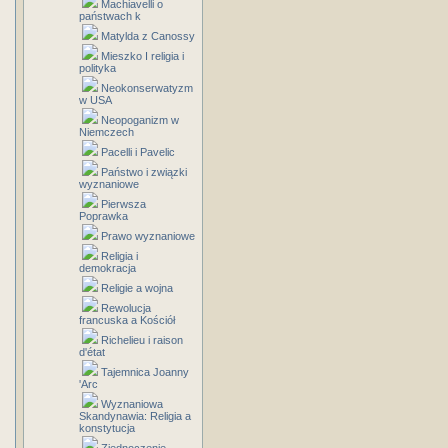
Machiavelli o
państwach k
Matylda z Canossy
Mieszko I religia i
polityka
Neokonserwatyzm
w USA
Neopoganizm w
Niemczech
Pacelli i Pavelic
Państwo i związki
wyznaniowe
Pierwsza
Poprawka
Prawo wyznaniowe
Religia i
demokracja
Religie a wojna
Rewolucja
francuska a Kościół
Richelieu i raison
d'état
Tajemnica Joanny
'Arc
Wyznaniowa
Skandynawia: Religia a
konstytucja