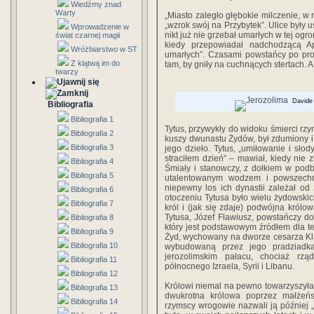
Wiedźmy znad
Warty
„Miasto zaległo głębokie milczenie, w 
„wzrok swój na Przybytek”. Ulice był
Wprowadzenie w
nikt już nie grzebał umarłych w tej ogr
świat czarnej magii
kiedy przepowiadał nadchodzącą Ap
Wróżbiarstwo w ST
umarłych”. Czasami powstańcy po pros
Z klątwą im do
tam, by gniły na cuchnących stertach. 
twarzy
Davide 
Bibliografia
Bibliografia 1
Tytus, przywykły do widoku śmierci rzym
Bibliografia 2
kuszy dwunastu Żydów, był zdumiony i 
Bibliografia 3
jego dzieło. Tytus, „umiłowanie i słody
straciłem dzień” – mawiał, kiedy nie
Bibliografia 4
Śmiały i stanowczy, z dołkiem w podb
Bibliografia 5
utalentowanym wodzem i powszech
niepewny los ich dynastii zależał o
Bibliografia 6
otoczeniu Tytusa było wielu żydowskic
Bibliografia 7
król i (jak się zdaje) podwójna królow
Tytusa, Józef Flawiusz, powstańczy d
Bibliografia 8
który jest podstawowym źródłem dla te
Bibliografia 9
Żyd, wychowany na dworze cesarza Kl
Bibliografia 10
wybudowaną przez jego pradziadk
jerozolimskim pałacu, chociaż rząd
Bibliografia 11
północnego Izraela, Syrii i Libanu.
Bibliografia 12
Królowi niemal na pewno towarzyszyła 
Bibliografia 13
dwukrotna królowa poprzez małżeńs
Bibliografia 14
rzymscy wrogowie nazwali ją później „ż