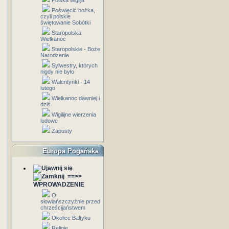
Polska wigilja
Poświęcić bożka,
czyli polskie
świętowanie Sobótki
Staropolska
Wielkanoc
Staropolskie - Boże
Narodzenie
Sylwestry, których
nigdy nie było
Walentynki - 14
lutego
Wielkanoc dawniej i
dziś
Wigilijne wierzenia
ludowe
Zapusty
Europa Pogańska
==>>
WPROWADZENIE
O
słowiańszczyźnie przed
chrześcijaństwem
Okolice Bałtyku
Religie