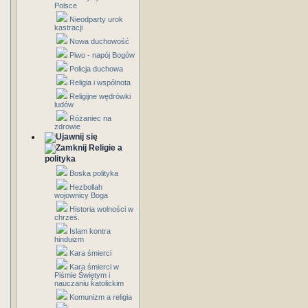
Polsce
Nieodparty urok
kastracji
Nowa duchowość
Piwo - napój Bogów
Policja duchowa
Religia i wspólnota
Religijne wędrówki
ludów
Różaniec na
zdrowie
Religie a
polityka
Boska polityka
Hezbollah
wojownicy Boga
Historia wolności w
chrześ.
Islam kontra
hinduizm
Kara śmierci
Kara śmierci w
Piśmie Świętym i
nauczaniu katolickim
Komunizm a religia