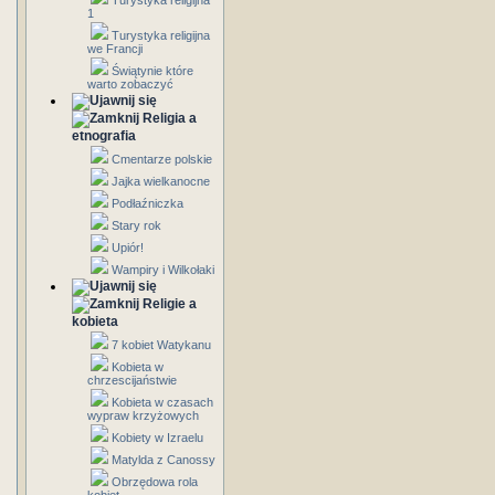
Turystyka religijna
1
Turystyka religijna
we Francji
Świątynie które
warto zobaczyć
Religia a
etnografia
Cmentarze polskie
Jajka wielkanocne
Podłaźniczka
Stary rok
Upiór!
Wampiry i Wilkołaki
Religie a
kobieta
7 kobiet Watykanu
Kobieta w
chrzescijaństwie
Kobieta w czasach
wypraw krzyżowych
Kobiety w Izraelu
Matylda z Canossy
Obrzędowa rola