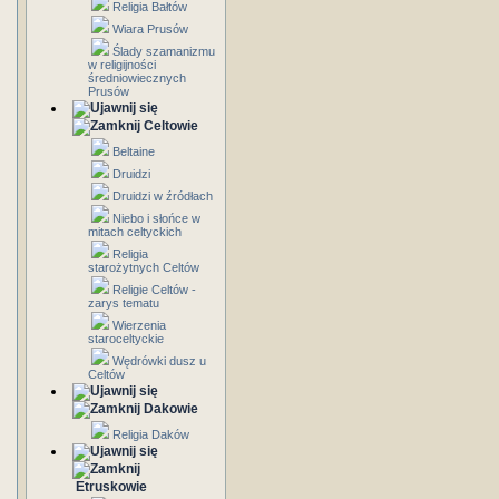
Religia Bałtów
Wiara Prusów
Ślady szamanizmu
w religijności
średniowiecznych
Prusów
Celtowie
Beltaine
Druidzi
Druidzi w źródłach
Niebo i słońce w
mitach celtyckich
Religia
starożytnych Celtów
Religie Celtów -
zarys tematu
Wierzenia
staroceltyckie
Wędrówki dusz u
Celtów
Dakowie
Religia Daków
Etruskowie