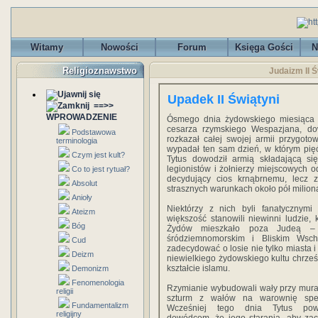
Witamy
Nowości
Forum
Księga Gości
N
Religioznawstwo
Judaizm II Ś
Upadek II Świątyni
==>>
WPROWADZENIE
Ósmego dnia żydowskiego miesiąca aw
cesarza rzymskiego Wespazjana, do
Podstawowa
rozkazał całej swojej armii przygoto
terminologia
wypadał ten sam dzień, w którym pięćs
Czym jest kult?
Tytus dowodził armią składającą si
legionistów i żołnierzy miejscowych o
Co to jest rytuał?
decydujący cios krnąbrnemu, lecz
Absolut
strasznych warunkach około pół milion
Anioły
Niektórzy z nich byli fanatycznymi 
Ateizm
większość stanowili niewinni ludzie, k
Bóg
Żydów mieszkało poza Judeą –
śródziemnomorskim i Bliskim Wsch
Cud
zadecydować o losie nie tylko miasta i
Deizm
niewielkiego żydowskiego kultu chrześc
kształcie islamu.
Demonizm
Fenomenologia
Rzymianie wybudowali wały przy murac
religii
szturm z wałów na warownię speł
Fundamentalizm
Wcześniej tego dnia Tytus pow
religijny