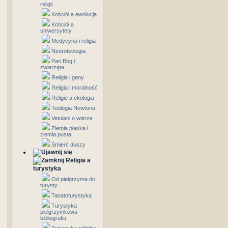
religii
Kościół a ewolucja
Kościół a
uniwersytety
Medycyna i religia
Neuroteologia
Pan Bóg i
zwierzęta
Religia i geny
Religia i moralność
Religie a ekologia
Teologia Newtona
Vetulani o wierze
Ziemia płaska i
ziemia pusta
Śmierć duszy
Religia a
turystyka
Od pielgrzyma do
turysty
Tanatoturystyka
Turystyka
pielgrzymkowa -
bibliografia