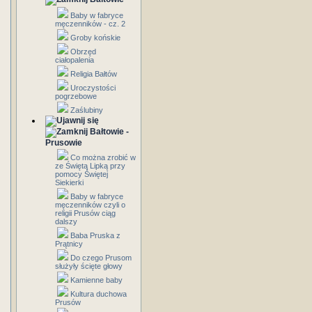
Baby w fabryce
męczenników - cz. 2
Groby końskie
Obrzęd
ciałopalenia
Religia Bałtów
Uroczystości
pogrzebowe
Zaślubiny
Bałtowie -
Prusowie
Co można zrobić w
ze Świętą Lipką przy
pomocy Świętej
Siekierki
Baby w fabryce
męczenników czyli o
religii Prusów ciąg
dalszy
Baba Pruska z
Prątnicy
Do czego Prusom
służyły ścięte głowy
Kamienne baby
Kultura duchowa
Prusów