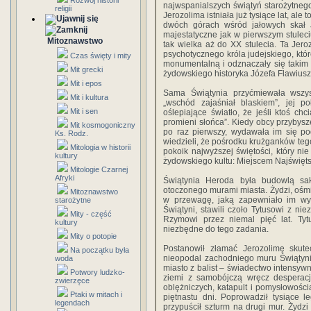
Rozwój historii
najwspanialszych świątyń starożytnego
religii
Jerozolima istniała już tysiące lat, ale
dwóch górach wśród jałowych skał J
majestatyczne jak w pierwszym stuleciu
Mitoznawstwo
tak wielka aż do XX stulecia. Ta Jero
psychotycznego króla judejskiego, któ
Czas święty i mity
monumentalną i odznaczały się takim 
Mit grecki
żydowskiego historyka Józefa Flawiusz
Mit i epos
Sama Świątynia przyćmiewała wszy
Mit i kultura
„wschód zajaśniał blaskiem”, jej po
Mit i sen
oślepiające światło, że jeśli ktoś ch
promieni słońca”. Kiedy obcy przybysze 
Mit kosmogoniczny
po raz pierwszy, wydawała im się po
Ks. Rodz.
wiedzieli, że pośrodku krużganków tego
Mitologia w historii
pokoik najwyższej świętości, który ni
kultury
żydowskiego kultu: Miejscem Najświę
Mitologie Czarnej
Afryki
Świątynia Heroda była budowlą sak
otoczonego murami miasta. Żydzi, ośmie
Mitoznawstwo
w przewagę, jaką zapewniało im wysok
starożytne
Świątyni, stawili czoło Tytusowi z ni
Mity - część
Rzymowi przez niemal pięć lat. Tytu
kultury
niezbędne do tego zadania.
Mity o potopie
Postanowił złamać Jerozolimę skute
Na początku była
nieopodal zachodniego muru Świątyni 
woda
miasto z balist – świadectwo intensywn
Potwory ludzko-
ziemi z samobójczą wręcz desperacj
zwierzęce
oblężniczych, katapult i pomysłowością
Ptaki w mitach i
piętnastu dni. Poprowadził tysiące l
legendach
przypuścił szturm na drugi mur. Żydzi 