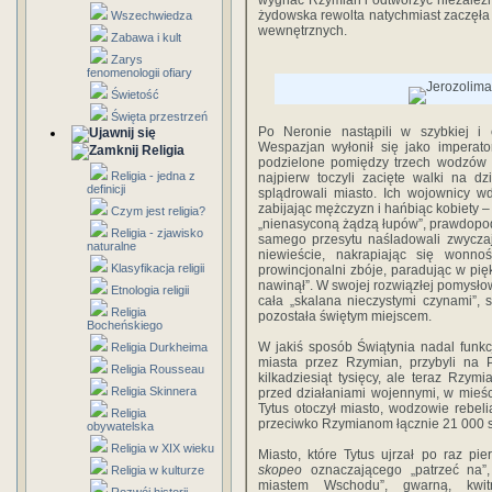
wygnać Rzymian i odtworzyć niezależ
żydowska rewolta natychmiast zaczęła
Wszechwiedza
wewnętrznych.
Zabawa i kult
Zarys
fenomenologii ofiary
Świetość
Święta przestrzeń
Po Neronie nastąpili w szybkiej i 
Wespazjan wyłonił się jako imperator
Religia
podzielone pomiędzy trzech wodzów
Religia - jedna z
najpierw toczyli zacięte walki na dz
definicji
splądrowali miasto. Ich wojownicy wd
zabijając mężczyzn i hańbiąc kobiety – 
Czym jest religia?
„nienasyconą żądzą łupów”, prawdopo
Religia - zjawisko
samego przesytu naśladowali zwyczaje
naturalne
niewieście, nakrapiając się wonno
Klasyfikacja religii
prowincjonalni zbóje, paradując w pięk
nawinął”. W swojej rozwiązłej pomysłow
Etnologia religii
cała „skalana nieczystymi czynami”, 
Religia
pozostała świętym miejscem.
Bocheńskiego
W jakiś sposób Świątynia nadal funk
Religia Durkheima
miasta przez Rzymian, przybyli na P
Religia Rousseau
kilkadziesiąt tysięcy, ale teraz Rzy
Religia Skinnera
przed działaniami wojennymi, w mieście
Tytus otoczył miasto, wodzowie rebeli
Religia
przeciwko Rzymianom łącznie 21 000 
obywatelska
Religia w XIX wieku
Miasto, które Tytus ujrzał po raz p
skopeo
oznaczającego „patrzeć na”,
Religia w kulturze
miastem Wschodu”, gwarną, kwi