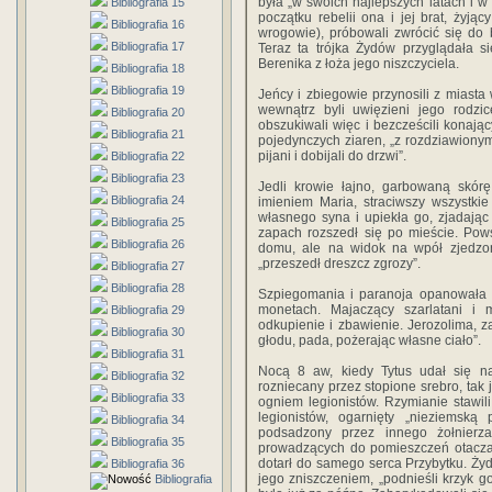
była „w swoich najlepszych latach i w 
Bibliografia 15
początku rebelii ona i jej brat, żyją
Bibliografia 16
wrogowie), próbowali zwrócić się do
Bibliografia 17
Teraz ta trójka Żydów przyglądała s
Berenika z łoża jego niszczyciela.
Bibliografia 18
Bibliografia 19
Jeńcy i zbiegowie przynosili z miasta 
wewnątrz byli uwięzieni jego rodz
Bibliografia 20
obszukiwali więc i bezcześcili konają
Bibliografia 21
pojedynczych ziaren, „z rozdziawionymi
pijani i dobijali do drzwi”.
Bibliografia 22
Bibliografia 23
Jedli krowie łajno, garbowaną skórę
Bibliografia 24
imieniem Maria, straciwszy wszystki
własnego syna i upiekła go, zjadając
Bibliografia 25
zapach rozszedł się po mieście. Powst
Bibliografia 26
domu, ale na widok na wpół zjedzo
„przeszedł dreszcz zgrozy”.
Bibliografia 27
Bibliografia 28
Szpiegomania i paranoja opanowała 
monetach. Majaczący szarlatani i mo
Bibliografia 29
odkupienie i zbawienie. Jerozolima, za
Bibliografia 30
głodu, pada, pożerając własne ciało”.
Bibliografia 31
Nocą 8 aw, kiedy Tytus udał się na
Bibliografia 32
rozniecany przez stopione srebro, tak 
Bibliografia 33
ogniem legionistów. Rzymianie stawil
legionistów, ogarnięty „nieziemską
Bibliografia 34
podsadzony przez innego żołnierza,
Bibliografia 35
prowadzących do pomieszczeń otaczają
dotarł do samego serca Przybytku. Żyd
Bibliografia 36
jego zniszczeniem, „podnieśli krzyk go
Bibliografia