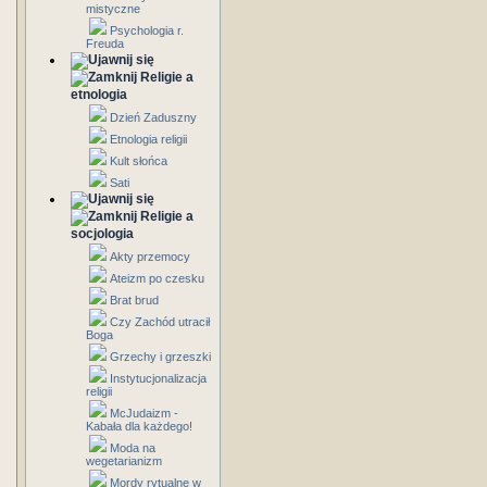
mistyczne
Psychologia r.
Freuda
Religie a
etnologia
Dzień Zaduszny
Etnologia religii
Kult słońca
Sati
Religie a
socjologia
Akty przemocy
Ateizm po czesku
Brat brud
Czy Zachód utracił
Boga
Grzechy i grzeszki
Instytucjonalizacja
religii
McJudaizm -
Kabała dla każdego!
Moda na
wegetarianizm
Mordy rytualne w