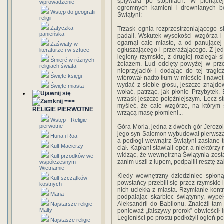
spływała po stopniach. W płonącej
wprowadzenie
ogromnych kamieni i drewnianych be
Wstęp do geografii
Świątyni:
religii
Zatyczka
Trzask ognia rozprzestrzeniającego si
panieńska
padali. Wskutek wysokości wzgórza i
ogarnął całe miasto, a od panującej
Zaświaty w
ogłuszającego i przerażającego. Z je
literaturze i w sztuce
legiony rzymskie, z drugiej rozlega
Śmierć w różnych
żelazem. Lud odcięty powyżej w prze
religiach świata
nieprzyjaciół i dodając do tej tragi
Święte księgi
wtórował nadto tłum w mieście i nawet w
wydać z siebie głosu, jeszcze znajdow
Święte miasta
wołać, patrząc, jak płonie Przybytek. 
wrzask jeszcze potężniejszym. Lecz st
=>>
myśleć, że całe wzgórze, na którym
RELIGIE PIERWOTNE
wrzącą masę płomieni...
Wstęp - Religie
pierwotne
Góra Moria, jedna z dwóch gór Jerozoli
jego syn Salomon wybudował pierwszą 
Huna i Roa
a podłogi wewnątrz Świątyni zasłane tr
Kult Macierzy
ciał. Kapłani stawiali opór, a niektórz
widząc, że wewnętrzna Świątynia został
Kult przodków we
zanim uszli z łupem, podpalili resztę 
współczesnym
Wietnamie
Kiedy wewnętrzny dziedziniec spłonął
Kult szczątków
powstańcy przebili się przez rzymskie 
kostnych
nich uciekła z miasta. Rzymianie kont
Mana
podpalając skarbiec świątynny, wype
Aleksandrii do Babilonu. Znaleźli tam o
Najstarsze religie
Malty
ponieważ „fałszywy prorok” obwieścił
Legioniści po prostu podłożyli ogień p
Najstasze religie