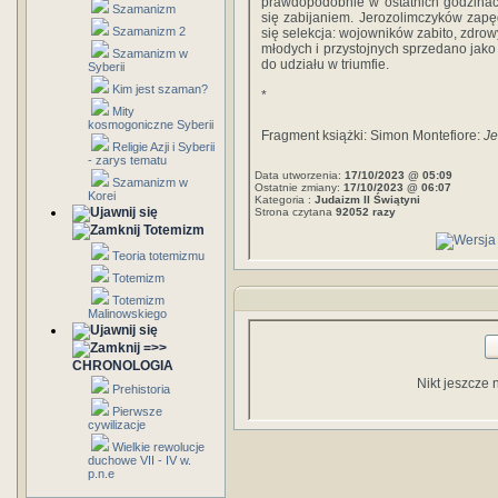
prawdopodobnie w ostatnich godzinac
Szamanizm
się zabijaniem. Jerozolimczyków zapę
Szamanizm 2
się selekcja: wojowników zabito, zdrow
młodych i przystojnych sprzedano jako
Szamanizm w
do udziału w triumfie.
Syberii
Kim jest szaman?
*
Mity
kosmogoniczne Syberii
Fragment książki: Simon Montefiore:
Je
Religie Azji i Syberii
- zarys tematu
Data utworzenia:
17/10/2023 @ 05:09
Szamanizm w
Ostatnie zmiany:
17/10/2023 @ 06:07
Korei
Kategoria :
Judaizm II Świątyni
Strona czytana
92052 razy
Totemizm
Teoria totemizmu
Totemizm
Totemizm
Malinowskiego
=>>
CHRONOLOGIA
Nikt jeszcze 
Prehistoria
Pierwsze
cywilizacje
Wielkie rewolucje
duchowe VII - IV w.
p.n.e