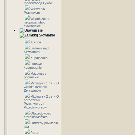
Indoeuropejczyków
Wierzenia
Prasłowian
Współczesne
neopogaństwo
słowiańskie
Słowianie
Arkona
Badania nad
Słowianami
Kupalnocka
Ludowe
kosmogonie
Mazowsze
pogańskie
Mitologia - 1 cz. - O
wielkim dzbanie
Zerywanów
Mitologia - 2 cz. - O
narodzeniu
Przestworzy i
Przedstworzów
Obrzędowość
starosłowiańska
Obrzędy powitania
lata
Perun