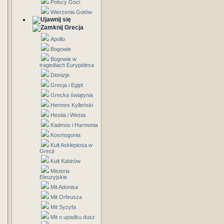
Polscy Goci
Wierzenia Gotów
Grecja
Apollo
Bogowie
Bogowie w
tragediach Eurypidesa
Dionizje
Grecja i Egipt
Grecka świątynia
Hermes Kylleński
Hestia i Westa
Kadmos i Harmonia
Kosmogonia
Kult Asklepiosa w
Grecji
Kult Kabirów
Misteria
Eleuzyjskie
Mit Adonisa
Mit Orfeusza
Mit Syzyfa
Mit o upadku dusz