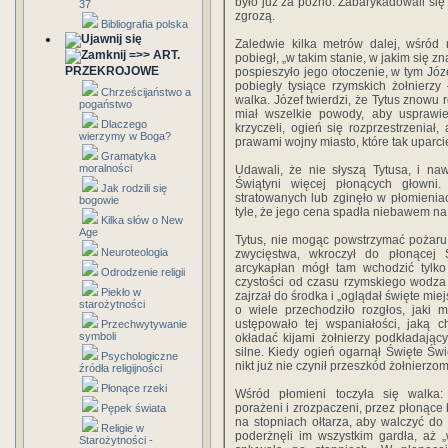
było już za późno. Zabarykadowali się
37
zgrozą.
Bibliografia polska
Zaledwie kilka metrów dalej, wśród r
=>> ART.
pobiegł, „w takim stanie, w jakim się 
PRZEKROJOWE
pospieszyło jego otoczenie, w tym Józ
pobiegły tysiące rzymskich żołnierz
Chrześcijaństwo a
walka. Józef twierdzi, że Tytus znowu 
pogaństwo
miał wszelkie powody, aby usprawie
Dlaczego
krzyczeli, ogień się rozprzestrzeniał
wierzymy w Boga?
prawami wojny miasto, które tak uparci
Gramatyka
moralności
Udawali, że nie słyszą Tytusa, i na
Świątyni więcej płonących głowni. 
Jak rodzili się
stratowanych lub zginęło w płomieniac
bogowie
tyle, że jego cena spadła niebawem n
Kilka słów o New
Age
Tytus, nie mogąc powstrzymać pożaru
Neuroteologia
zwycięstwa, wkroczył do płonącej 
arcykapłan mógł tam wchodzić tylko
Odrodzenie religii
czystości od czasu rzymskiego wodza
Piekło w
zajrzał do środka i „oglądał święte mie
starożytności
o wiele przechodziło rozgłos, jaki m
ustępowało tej wspaniałości, jaką ch
Przechwytywanie
symboli
okładać kijami żołnierzy podkładający
silne. Kiedy ogień ogarnął Święte Świę
Psychologiczne
nikt już nie czynił przeszkód żołnierzo
źródła religijności
Płonące rzeki
Wśród płomieni toczyła się walka: 
porażeni i zrozpaczeni, przez płonące
Pępek świata
na stopniach ołtarza, aby walczyć do
Religie w
poderżnęli im wszystkim gardła, aż „
Starożytności -