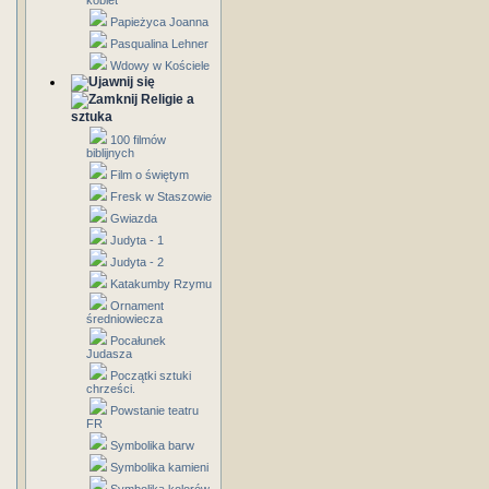
kobiet
Papieżyca Joanna
Pasqualina Lehner
Wdowy w Kościele
Religie a
sztuka
100 filmów
biblijnych
Film o świętym
Fresk w Staszowie
Gwiazda
Judyta - 1
Judyta - 2
Katakumby Rzymu
Ornament
średniowiecza
Pocałunek
Judasza
Początki sztuki
chrześci.
Powstanie teatru
FR
Symbolika barw
Symbolika kamieni