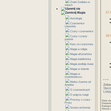
Znaki Zodiaku w
mitach
27 
Magia
Astrologia
Czarownice
Litewskie
Czary i czarownice
28 
Czary i czarty
polskie
Kary za czarymary
Magia a religia
Magia afrykańska
Magia babilońska
Magia podbija świat
Magia w islamie
Magia w
średniowieczu
* * *
Matka Joanna od
Zobac
Aniołów
Styc
O czarownicach
Listo
O pojęciu magii
Procesy o czary -
Data ut
Prusy
Ostatni
Kategor
Sztuka wróżenia
Strona 