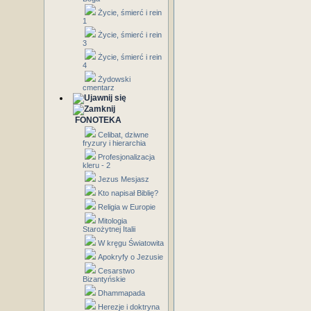
Życie, śmierć i rein
1
Życie, śmierć i rein
3
Życie, śmierć i rein
4
Żydowski
cmentarz
FONOTEKA
Celibat, dziwne
fryzury i hierarchia
Profesjonalizacja
kleru - 2
Jezus Mesjasz
Kto napisał Biblię?
Religia w Europie
Mitologia
Starożytnej Italii
W kręgu Światowita
Apokryfy o Jezusie
Cesarstwo
Bizantyńskie
Dhammapada
Herezje i doktryna