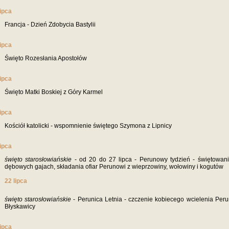
lipca
Francja - Dzień Zdobycia Bastylii
lipca
Święto Rozesłania Apostołów
lipca
Święto Matki Boskiej z Góry Karmel
lipca
Kościół katolicki - wspomnienie świętego Szymona z Lipnicy
lipca
święto starosłowiańskie
- od 20 do 27 lipca - Perunowy tydzień - świętowan
dębowych gajach, składania ofiar Perunowi z wieprzowiny, wołowiny i kogutów
22 lipca
święto starosłowiańskie
- Perunica Letnia - czczenie kobiecego wcielenia Peru
Błyskawicy
lipca