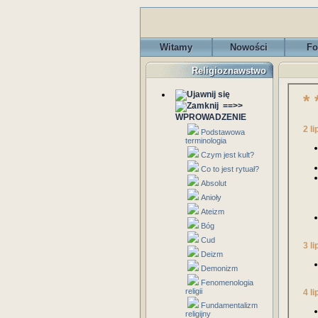
Witamy
Nowości
Fo
Religioznawstwo
* 
==>>
WPROWADZENIE
2 l
Podstawowa
terminologia
Czym jest kult?
Co to jest rytuał?
Absolut
Anioły
Ateizm
Bóg
Cud
3 l
Deizm
Demonizm
Fenomenologia
religii
4 l
Fundamentalizm
religijny