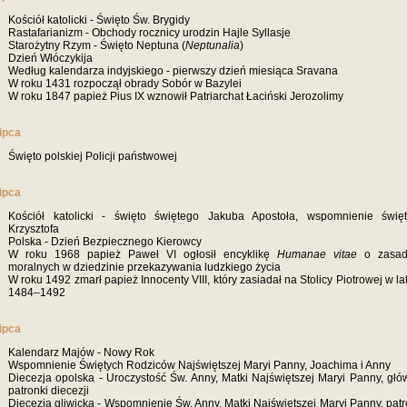
Kościół katolicki - Święto Św. Brygidy
Rastafarianizm - Obchody rocznicy urodzin Hajle Syllasje
Starożytny Rzym - Święto Neptuna (
Neptunalia
)
Dzień Włóczykija
Według kalendarza indyjskiego - pierwszy dzień miesiąca Sravana
W roku 1431 rozpoczął obrady Sobór w Bazylei
W roku 1847 papież Pius IX wznowił Patriarchat Łaciński Jerozolimy
lipca
Święto polskiej Policji państwowej
lipca
Kościół katolicki - święto świętego Jakuba Apostoła, wspomnienie świę
Krzysztofa
Polska - Dzień Bezpiecznego Kierowcy
W roku 1968 papież Paweł VI ogłosił encyklikę
Humanae vitae
o zasad
moralnych w dziedzinie przekazywania ludzkiego życia
W roku 1492 zmarł papież Innocenty VIII, który zasiadał na Stolicy Piotrowej w la
1484–1492
lipca
Kalendarz Majów - Nowy Rok
Wspomnienie Świętych Rodziców Najświętszej Maryi Panny, Joachima i Anny
Diecezja opolska - Uroczystość Św. Anny, Matki Najświętszej Maryi Panny, głó
patronki diecezji
Diecezja gliwicka - Wspomnienie Św. Anny, Matki Najświętszej Maryi Panny, patr