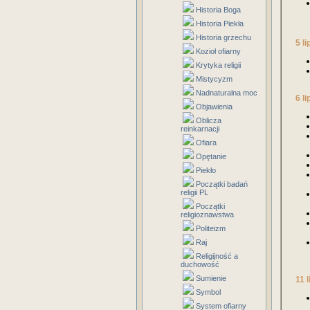
Historia Boga
Historia Piekła
Historia grzechu
5 l
Kozioł ofiarny
Krytyka religii
Mistycyzm
Nadnaturalna moc
6 l
Objawienia
Oblicza
reinkarnacji
Ofiara
Opętanie
Piekło
Początki badań
religii PL
Początki
religioznawstwa
Politeizm
Raj
Religijność a
duchowość
Sumienie
11 
Symbol
System ofiarny