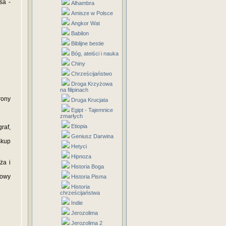
sa -
Alhambra
Amisze w Polsce
Angkor Wat
Babilon
Biblijne bestie
Bóg, ateiści i nauka
Chiny
Chrześcijaństwo
Droga Krzyżowa
na filipinach
rony
Druga Krucjata
Egipt - Tajemnice
zmarłych
Etiopia
raf,
Geniusz Darwina
skup
Hetyci
Hipnoza
ża i
Historia Boga
sowy
Historia Pisma
Historia
chrześcijaństwa
Indie
Jerozolima
Jerozolima 2