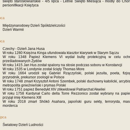
święto starosłowiańskie - 4/5 lipca - Letnie Święto Miesiąca - modły do Chor
personifikacji Księżyca
ipca
Międzynarodowy Dzień Spółdzielczości
Dzień Warmii
ipca
Czechy - Dzień Jana Husa
W roku 1280 Księżna Kinga ufundowała klasztor klarysek w Starym Sączu
W roku 1348 Papież Klemens VI wydał bullę protekcyjną w celu och
prześladowanych Żydów
W roku 1415 Jan Hus został spalony na stosie podczas soboru w Konstancji
W roku 1535 w Londynie został ścięty Thomas More
W roku 1664 urodził się Gabriel Rzączyński, polski jezuita, poeta, fizjog
przyrodnik, prekursor zoologii w Polsce
W roku 1748 zmarł Krzysztof Antoni Szembek, polski duchowny katolicki, arcybi
metropolita gnieźnieński i prymas Polski
W roku 1751 papież Benedykt XIV zlikwidował Patriarchat Akwilei
W roku 1758 Kardynał Carlo della Torre Rezzonico został wybrany na papie
przyjął imię Klemens XIII
W roku 2018 zmarł Shōkō Asahara, japoński guru sekty, terrorysta, ma
morderca
lipca
Światowy Dzień Ludności