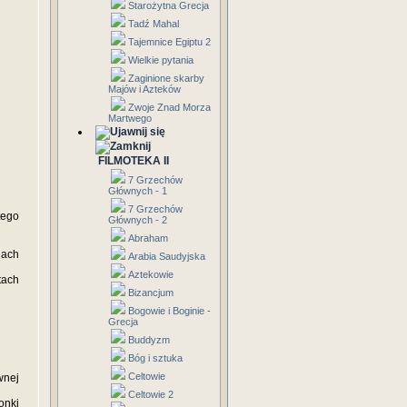
Starożytna Grecja
Tadź Mahal
Tajemnice Egiptu 2
Wielkie pytania
Zaginione skarby
Majów i Azteków
Zwoje Znad Morza
Martwego
FILMOTEKA II
7 Grzechów
Głównych - 1
7 Grzechów
tego
Głównych - 2
Abraham
ach
Arabia Saudyjska
Aztekowie
tach
Bizancjum
Bogowie i Boginie -
Grecja
Buddyzm
Bóg i sztuka
Celtowie
wnej
Celtowie 2
onki