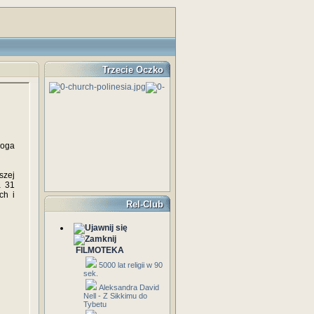
Trzecie Oczko
roga
szej
a 31
ch i
Rel-Club
FILMOTEKA
5000 lat religii w 90
sek.
Aleksandra David
Nell - Z Sikkimu do
Tybetu