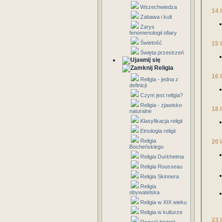
Wszechwiedza
14 
Zabawa i kult
Zarys
fenomenologii ofiary
Świetość
15 
Święta przestrzeń
Religia
16 
Religia - jedna z
definicji
Czym jest religia?
Religia - zjawisko
18 
naturalne
Klasyfikacja religii
Etnologia religii
Religia
20 
Bocheńskiego
Religia Durkheima
Religia Rousseau
Religia Skinnera
Religia
obywatelska
Religia w XIX wieku
Religia w kulturze
23 