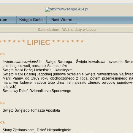
rum
Księga Gości
Nasi Wierni
Kalendarium -
Ważne daty w Lipcu
* * * * * * LIPIEC * * * * * * *
ipca
święto starosłowiańskie
- Święto Swaroga - Święto kowalstwa - czczenie Swa
jako boga kowali, początek Sianokosów
Święto Matki Bożej Licheńskiej - katolicyzm
Święto Matki Boskiej Jagodnej (ludowe określenie Święta Nawiedzenia Najświęt
Marii Panny, do 1969 roku obchodzonego 2 lipca, potem przeniesionego n
maja; wg ludowej tradycji tego dnia nie należało zbierać owoców jagodowy
leśnych)
Światowy Dzień Dziennikarza Sportowego
ipca
Święto Świętego Tomasza Apostoła
ipca
Stany Zjednoczone - Dzień Niepodległości