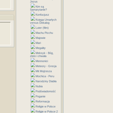
Jezus
Kim są
Samarytanie?
Konfucjusz
Księga Umarłych
versus Dekalog
Luter (film)
Machu Picchu
Majowie
Mari
Megality
Meksyk - Bóg,
złoto i chwała
Mennonici
Meteory - Grecja
Mit Mojżesza
Mochica - Peru
Narodziny Diabła
Nubia
Podświadomość
Poganie
Reformacja
Religie w Polsce
Religie w Polsce 2