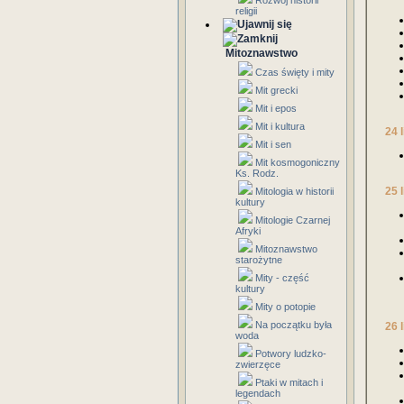
Rozwój historii
religii
Mitoznawstwo
Czas święty i mity
Mit grecki
Mit i epos
Mit i kultura
24 
Mit i sen
Mit kosmogoniczny
Ks. Rodz.
25 
Mitologia w historii
kultury
Mitologie Czarnej
Afryki
Mitoznawstwo
starożytne
Mity - część
kultury
Mity o potopie
Na początku była
26 
woda
Potwory ludzko-
zwierzęce
Ptaki w mitach i
legendach