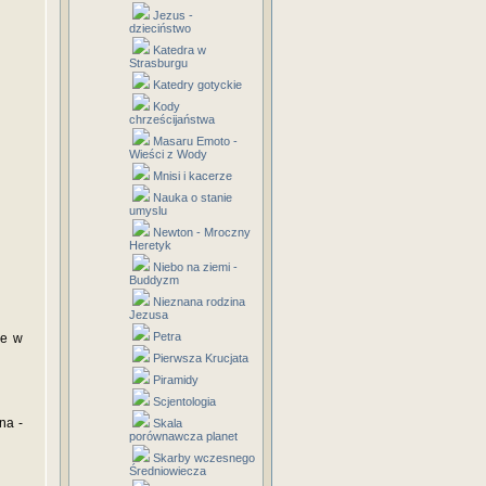
Jezus -
dzieciństwo
Katedra w
Strasburgu
Katedry gotyckie
Kody
chrześcijaństwa
Masaru Emoto -
Wieści z Wody
Mnisi i kacerze
Nauka o stanie
umyslu
Newton - Mroczny
Heretyk
Niebo na ziemi -
Buddyzm
Nieznana rodzina
Jezusa
Petra
ie w
Pierwsza Krucjata
Piramidy
Scjentologia
na -
Skala
porównawcza planet
Skarby wczesnego
Średniowiecza