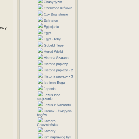
Chasydyzm
Czerwona Królowa
Czy Bóg istnieje
Echnaton
Egipcjanie
wszy
Egipt
Egipt -Teby
Gobekli Tepe
Herod Wielki
Historia Szatana
Historia papieży - 1
Historia papieży - 2
Historia papieży - 3
Istnienie Boga
Japonia
Jezus inne
spojrzenie
Jezus z Nazaretu
Karnak - świątynia
bogów
Katedra
Gnieźnieńska
Katedry
Kim naprawdę był