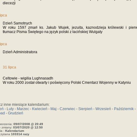
diecezji
lipca
Dzień Samotnych
W roku 1597 zmarł ks. Jakub Wujek, jezuita, kaznodzieja królewski i pier
tłumacz Pisma Świętego na język polski z łacińskiej Wulgaty
lipca
Dzień Administratora
31 lipca
Celtowie - wigilia Lughnasadh
W roku 2000 został otwarty i poświęcony Polski Cmentarz Wojenny w Katyniu
z inne miesiące kalendarium:
zeń
-
Luty
-
Marzec
-
Kwiecień
-
Maj
-
Czerwiec
-
Sierpień
-
Wrzesień
-
Październik
-
pad
-
Grudzień
worzenia:
09/07/2008 @ 20:49
e zmiany:
03/07/2020 @ 12:50
ia :
Kalendarium
czytana
103314 razy