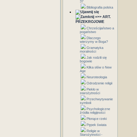
37
Bibliografia polska
=>> ART.
PRZEKROJOWE
Chrześcijaństwo a
pogaństwo
Dlaczego
wierzymy w Boga?
Gramatyka
moralności
Jak rodzili się
bogowie
Kilka słów o New
Age
Neuroteologia
Odrodzenie religii
Piekło w
starożytności
Przechwytywanie
symboli
Psychologiczne
źródła religijności
Płonące rzeki
Pępek świata
Religie w
Starożytności -