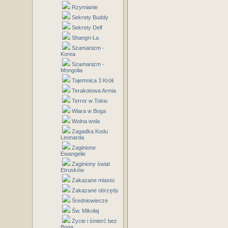
Rzymianie
Sekrety Buddy
Sekrety Delf
Shangri-La
Szamanizm -
Korea
Szamanizm -
Mongolia
Tajemnica 3 Króli
Terakotowa Armia
Terror w Tokio
Wiara w Boga
Wolna wola
Zagadka Kodu
Leonarda
Zaginione
Ewangelie
Zaginiony świat
Etrusków
Zakazane miasto
Zakazane obrzędy
Średniowiecze
Św. Mikołaj
Życie i śmierć bez
Boga