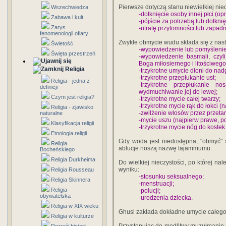
Pierwsze dotyczą stanu niewielkiej niec
Wszechwiedza
-dotknięcie osoby innej płci (o
Zabawa i kult
-pójście za potrzebą lub dotknię
Zarys
-utratę przytomności lub zapadn
fenomenologii ofiary
Zwykłe obmycie wudu składa się z nas
Świetość
-wypowiedzenie lub pomyślenie i
Święta przestrzeń
-wypowiedzenie basmali, czyli
Boga miłosiernego i litościwego
Religia
-trzykrotne umycie dłoni do nad
-trzykrotne przepłukanie ust;
Religia - jedna z
-trzykrotne przepłukanie 
definicji
wydmuchiwanie jej do lewej;
Czym jest religia?
-trzykrotne mycie całej twarzy;
-trzykrotne mycie rąk do łokci (
Religia - zjawisko
-zwilżenie włosów przez przetar
naturalne
-mycie uszu (najpierw prawe, po
Klasyfikacja religii
-trzykrotne mycie nóg do kostek
Etnologia religii
Gdy woda jest niedostępna, "obmyć" 
Religia
ablucje noszą nazwę tajammumu.
Bocheńskiego
Religia Durkheima
Do wielkiej nieczystości, po której na
wyniku:
Religia Rousseau
-stosunku seksualnego;
Religia Skinnera
-menstruacji;
Religia
-polucji;
obywatelska
-urodzenia dziecka.
Religia w XIX wieku
Ghusl zakłada dokładne umycie całego
Religia w kulturze