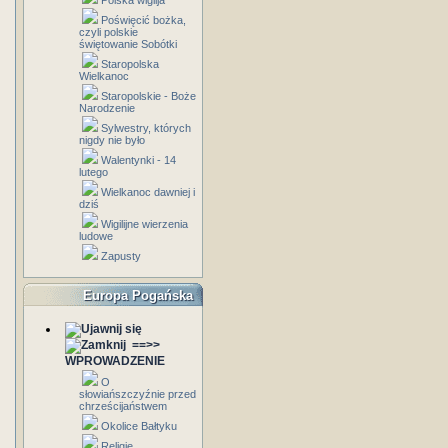
Polska wigilja
Poświęcić bożka,
czyli polskie
świętowanie Sobótki
Staropolska
Wielkanoc
Staropolskie - Boże
Narodzenie
Sylwestry, których
nigdy nie było
Walentynki - 14
lutego
Wielkanoc dawniej i
dziś
Wigilijne wierzenia
ludowe
Zapusty
Europa Pogańska
==>>
WPROWADZENIE
O
słowiańszczyźnie przed
chrześcijaństwem
Okolice Bałtyku
Religie