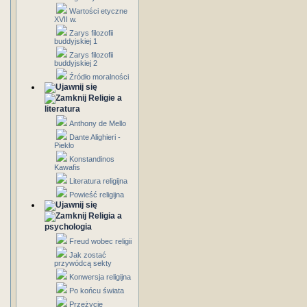
Wartości etyczne
XVII w.
Zarys filozofii
buddyjskiej 1
Zarys filozofii
buddyjskiej 2
Źródło moralności
Religie a
literatura
Anthony de Mello
Dante Alighieri -
Piekło
Konstandinos
Kawafis
Literatura religijna
Powieść religijna
Religia a
psychologia
Freud wobec religii
Jak zostać
przywódcą sekty
Konwersja religijna
Po końcu świata
Przeżycie