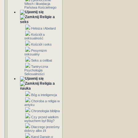
Zjednoczenie
Włoch i likwidacja
Państwa Kościelnego
Religie a
seks
Heloiza i Abelard
Kościół a
seksualność
Kościół i seks
Pesymizm
seksualny
Seks a celibat
Tantryczna
Psychologia
Seksualności
Religia a
nauka
Bóg a inteligencja
Choroba a religia w
antyku
Chronologia biblijna
Czy przed wielkim
wybuchem był Bóg?
Dlaczego jesteśmy
dobrzy albo źli
Karol Darwin o