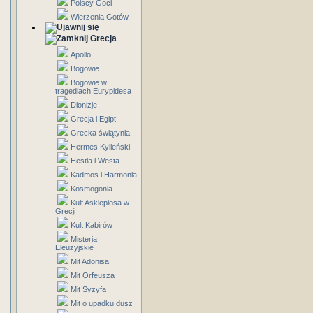
Polscy Goci
Wierzenia Gotów
Grecja
Apollo
Bogowie
Bogowie w
tragediach Eurypidesa
Dionizje
Grecja i Egipt
Grecka świątynia
Hermes Kylleński
Hestia i Westa
Kadmos i Harmonia
Kosmogonia
Kult Asklepiosa w
Grecji
Kult Kabirów
Misteria
Eleuzyjskie
Mit Adonisa
Mit Orfeusza
Mit Syzyfa
Mit o upadku dusz