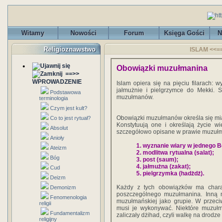
Witamy
Nowości
Forum
Księga Gości
N
Religioznawstwo
ISLAM <<==
Obowiązki muzułmanina
==>>
WPROWADZENIE
Islam opiera się na pięciu filarach: 
jałmużnie i pielgrzymce do Mekki. S
Podstawowa
muzułmanów.
terminologia
Czym jest kult?
Obowiązki muzułmanów określa się mian
Co to jest rytuał?
Konstytuują one i określają życie wi
Absolut
szczegółowo opisane w prawie muzułm
Anioły
1. wyznanie wiary w jednego B
Ateizm
2. modlitwa rytualna (salat);
Bóg
3. post (saum);
4. jałmużna (zakat);
Cud
5. pielgrzymka (hadżdż).
Deizm
Każdy z tych obowiązków ma charakt
Demonizm
poszczególnego muzułmanina. Inną n
Fenomenologia
muzułmańskiej jako grupie. W przeciw
religii
musi je wykonywać. Niektóre muzułm
Fundamentalizm
zaliczały dżihad, czyli walkę na drodze
religijny