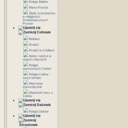
Religia Bałtów
Wiara Prusów
Ślady szamanizmu
w religijności
średniowiecznych
Prusów
Celtowie
Beltaine
Druidzi
Druidzi w źródłach
Niebo i słońce w
mitach celtyckich
Religia
starożytnych Celtów
Religie Celtów -
zarys tematu
Wierzenia
staroceltyckie
Wędrówki dusz u
Celtów
Dakowie
Religia Daków
Etruskowie