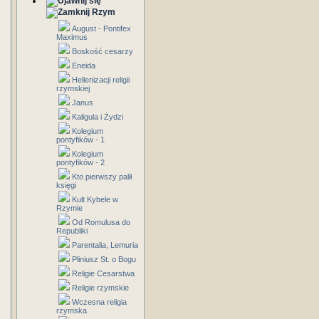
Rzym
August - Pontifex
Maximus
Boskość cesarzy
Eneida
Hellenizacji religii
rzymskiej
Janus
Kaligula i Żydzi
Kolegium
pontyfików - 1
Kolegium
pontyfików - 2
Kto pierwszy palił
księgi
Kult Kybele w
Rzymie
Od Romulusa do
Republiki
Parentalia, Lemuria
Pliniusz St. o Bogu
Religie Cesarstwa
Religie rzymskie
Wczesna religia
rzymska