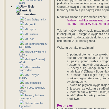
Przystępując do modlitwy muzułmanin 
Rozwój historii
religii
jest qiblą. W meczecie wyznacza go mi
Obowiązkową dla mężczyzn modlitwą 
teolodzy zalecają jak najczęstsze odp
Mitoznawstwo
Modlitwa złożona jest z dwóch części:
Czas święty i mity
fardu – modlitwy nakazanej pr
i sunny – modlitwy nakazanej 
Mit grecki
Mit i epos
Tak jak każdy obowiązek muzułmani
intencji (nijja). Następnie wygłasza on
Mit i kultura
gotowy jest już do przejścia do tego eta
Mit i sen
czołem noszące nazwę
raka
.
Mit kosmogoniczny
Ks. Rodz.
Wykonując rakę muzułmanin:
Mitologia w historii
1. podnosi dłonie na wysokość 
kultury
takbiru: "Allahu akbar" (Bóg jest
Mitologie Czarnej
2. patrzy przed siebie i wypo
Afryki
następnie inną wybraną przez si
Mitoznawstwo
3. pochyla się kładąc dłonie
starożytne
Allahi ta'ala" (Chwała Bogu Na
4. prostuje się i klęka bijąc 
Mity - część
kultury
punktów jego ciała: czoło, dłon
swpje grzechy;
Mity o potopie
5. siada na piętach wygłaszając 
Na początku była
6. jeszcze raz wykonuje sudżud
woda
7. zwraca się w prawą i lewą 
Allahi" (Niech pokój będzie z
Potwory ludzko-
zwierzęce
modlitwę.
Ptaki w mitach i
Post – saum
legendach