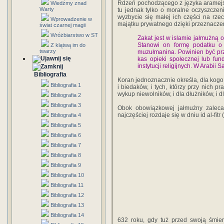
Rdzeń pochodzącego z języka aramejs
Wiedźmy znad
Warty
tu jednak tylko o moralne oczyszcze
wyzbycie się małej ich części na rzec
Wprowadzenie w
majątku prywatnego dzięki przeznaczen
świat czarnej magii
Wróżbiarstwo w ST
Zakat jest w islamie jałmużną
Stanowi on formę podatku o 
Z klątwą im do
twarzy
muzułmanina. Powinien być p
kas opieki społecznej lub fu
instytucji religijnych. W Arabii 
Bibliografia
Koran jednoznacznie określa, dla kogo
Bibliografia 1
i biedaków, i tych, którzy przy nich pr
wykup niewolników, i dla dłużników, i d
Bibliografia 2
Bibliografia 3
Obok obowiązkowej jałmużny zalec
najczęściej rozdaje się w dniu id al-fit
Bibliografia 4
Bibliografia 5
Bibliografia 6
Bibliografia 7
Bibliografia 8
Bibliografia 9
Bibliografia 10
Bibliografia 11
Bibliografia 12
Bibliografia 13
Bibliografia 14
632 roku, gdy tuż przed swoją śmier