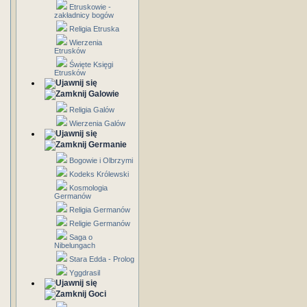
Etruskowie -
zakładnicy bogów
Religia Etruska
Wierzenia
Etrusków
Święte Księgi
Etrusków
Galowie
Religia Galów
Wierzenia Galów
Germanie
Bogowie i Olbrzymi
Kodeks Królewski
Kosmologia
Germanów
Religia Germanów
Religie Germanów
Saga o
Nibelungach
Stara Edda - Prolog
Yggdrasil
Goci