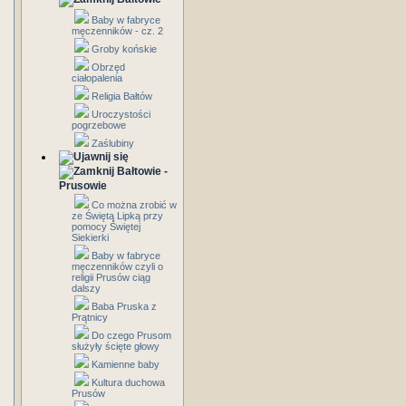
Baby w fabryce
męczenników - cz. 2
Groby końskie
Obrzęd
ciałopalenia
Religia Bałtów
Uroczystości
pogrzebowe
Zaślubiny
Bałtowie -
Prusowie
Co można zrobić w
ze Świętą Lipką przy
pomocy Świętej
Siekierki
Baby w fabryce
męczenników czyli o
religii Prusów ciąg
dalszy
Baba Pruska z
Prątnicy
Do czego Prusom
służyły ścięte głowy
Kamienne baby
Kultura duchowa
Prusów