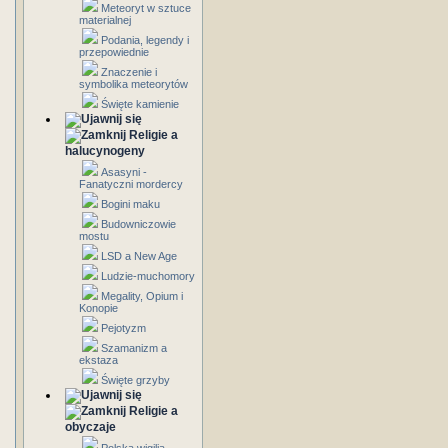
Meteoryt w sztuce
materialnej
Podania, legendy i
przepowiednie
Znaczenie i
symbolika meteorytów
Święte kamienie
Religie a
halucynogeny
Asasyni -
Fanatyczni mordercy
Bogini maku
Budowniczowie
mostu
LSD a New Age
Ludzie-muchomory
Megality, Opium i
Konopie
Pejotyzm
Szamanizm a
ekstaza
Święte grzyby
Religie a
obyczaje