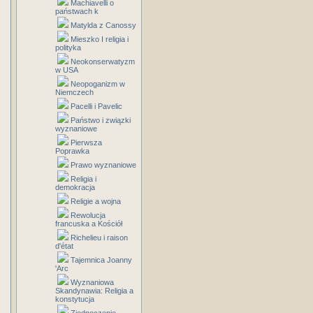
Machiavelli o
państwach k
Matylda z Canossy
Mieszko I religia i
polityka
Neokonserwatyzm
w USA
Neopoganizm w
Niemczech
Pacelli i Pavelic
Państwo i związki
wyznaniowe
Pierwsza
Poprawka
Prawo wyznaniowe
Religia i
demokracja
Religie a wojna
Rewolucja
francuska a Kościół
Richelieu i raison
d'état
Tajemnica Joanny
'Arc
Wyznaniowa
Skandynawia: Religia a
konstytucja