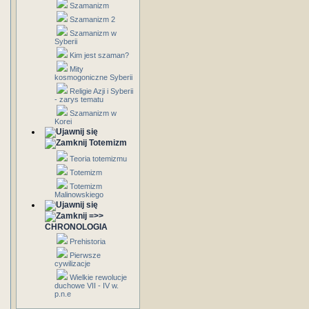
Szamanizm
Szamanizm 2
Szamanizm w
Syberii
Kim jest szaman?
Mity
kosmogoniczne Syberii
Religie Azji i Syberii
- zarys tematu
Szamanizm w
Korei
Totemizm
Teoria totemizmu
Totemizm
Totemizm
Malinowskiego
=>>
CHRONOLOGIA
Prehistoria
Pierwsze
cywilizacje
Wielkie rewolucje
duchowe VII - IV w.
p.n.e