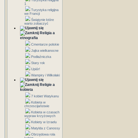
Turystyka religijna
1
Turystyka religijna
we Francji
Świątynie które
warto zobaczyć
Religia a
etnografia
Cmentarze polskie
Jajka wielkanocne
Podłaźniczka
Stary rok
Upiór!
Wampiry i Wilkołaki
Religie a
kobieta
7 kobiet Watykanu
Kobieta w
chrzescijaństwie
Kobieta w czasach
wypraw krzyżowych
Kobiety w Izraelu
Matylda z Canossy
Obrzędowa rola