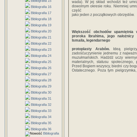
Bibliografia 15
wada). W jej skład wchodzi też umra
dowolnym okresie roku. Niemniej umra
Bibliografia 16
część
Bibliografia 17
jako jeden z początkowych obrzędów.
Bibliografia 18
Bibliografia 19
Bibliografia 20
Większość obchodów upamiętnia w
proroka Ibrahima, jego nałożnicy
Bibliografia 21
Ismaila, legendarnego
Bibliografia 22
protoplasty Arabów.
Ideą pielgrzy
Bibliografia 23
zadośćuczynienie jednemu z najważn
Bibliografia 24
muzułmańskich. Hadżdż uczy wierny
materialnych, statusu społecznego,
Bibliografia 25
Przed Bogiem wszyscy, biedni czy bogac
Bibliografia 26
Ostatecznego. Poza tym pielgrzymka
Bibliografia 27
Bibliografia 28
Bibliografia 29
Bibliografia 30
Bibliografia 31
Bibliografia 32
Bibliografia 33
Bibliografia 34
Bibliografia 35
Bibliografia 36
Bibliografia