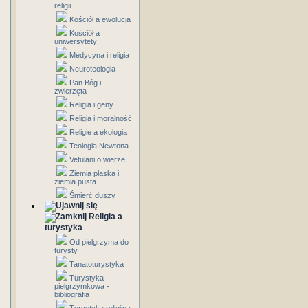
religii
Kościół a ewolucja
Kościół a
uniwersytety
Medycyna i religia
Neuroteologia
Pan Bóg i
zwierzęta
Religia i geny
Religia i moralność
Religie a ekologia
Teologia Newtona
Vetulani o wierze
Ziemia płaska i
ziemia pusta
Śmierć duszy
Religia a
turystyka
Od pielgrzyma do
turysty
Tanatoturystyka
Turystyka
pielgrzymkowa -
bibliografia