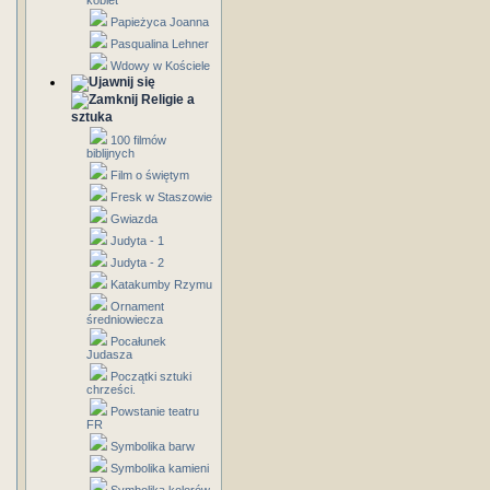
kobiet
Papieżyca Joanna
Pasqualina Lehner
Wdowy w Kościele
Religie a
sztuka
100 filmów
biblijnych
Film o świętym
Fresk w Staszowie
Gwiazda
Judyta - 1
Judyta - 2
Katakumby Rzymu
Ornament
średniowiecza
Pocałunek
Judasza
Początki sztuki
chrześci.
Powstanie teatru
FR
Symbolika barw
Symbolika kamieni