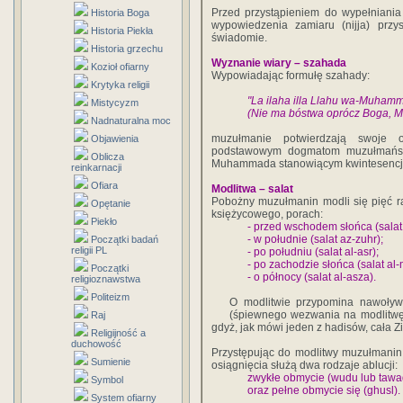
Przed przystąpieniem do wypełniani
Historia Boga
wypowiedzenia zamiaru (nijja) prz
Historia Piekła
świadomie.
Historia grzechu
Wyznanie wiary – szahada
Kozioł ofiarny
Wypowiadając formułę szahady:
Krytyka religii
"La ilaha illa Llahu wa-Muhamm
Mistycyzm
(Nie ma bóstwa oprócz Boga, 
Nadnaturalna moc
muzułmanie potwierdzają swoje 
Objawienia
podstawowym dogmatom muzułmańsk
Oblicza
Muhammada stanowiącym kwintesencję
reinkarnacji
Ofiara
Modlitwa – salat
Pobożny muzułmanin modli się pięć ra
Opętanie
księżycowego, porach:
Piekło
- przed wschodem słońca (salat 
- w południe (salat az-zuhr);
Początki badań
religii PL
- po południu (salat al-asr);
- po zachodzie słońca (salat al-
Początki
- o północy (salat al-asza).
religioznawstwa
Politeizm
O modlitwie przypomina nawoływ
(śpiewnego wezwania na modlitwę
Raj
gdyż, jak mówi jeden z hadisów, cała Z
Religijność a
duchowość
Przystępując do modlitwy muzułmanin m
Sumienie
osiągnięcia służą dwa rodzaje ablucji:
zwykłe obmycie (wudu lub taw
Symbol
oraz pełne obmycie się (ghusl).
System ofiarny