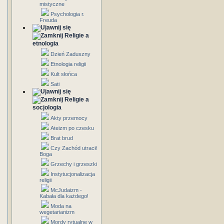
mistyczne
Psychologia r.
Freuda
Religie a
etnologia
Dzień Zaduszny
Etnologia religii
Kult słońca
Sati
Religie a
socjologia
Akty przemocy
Ateizm po czesku
Brat brud
Czy Zachód utracił
Boga
Grzechy i grzeszki
Instytucjonalizacja
religii
McJudaizm -
Kabała dla każdego!
Moda na
wegetarianizm
Mordy rytualne w