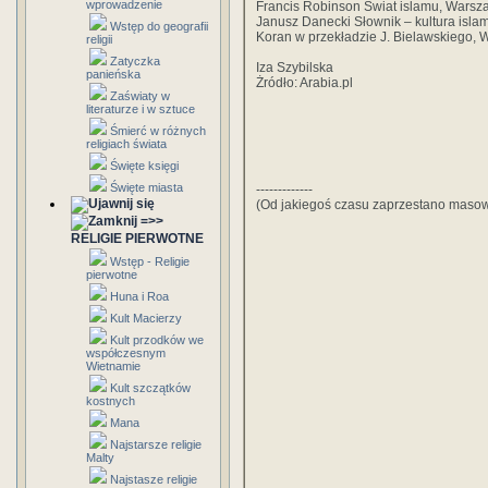
wprowadzenie
Francis Robinson Świat islamu, Wars
Janusz Danecki Słownik – kultura isl
Wstęp do geografii
Koran w przekładzie J. Bielawskiego,
religii
Zatyczka
Iza Szybilska
panieńska
Żródło: Arabia.pl
Zaświaty w
literaturze i w sztuce
Śmierć w różnych
religiach świata
Święte księgi
Święte miasta
-------------
(Od jakiegoś czasu zaprzestano masowy
=>>
RELIGIE PIERWOTNE
Wstęp - Religie
pierwotne
Huna i Roa
Kult Macierzy
Kult przodków we
współczesnym
Wietnamie
Kult szczątków
kostnych
Mana
Najstarsze religie
Malty
Najstasze religie