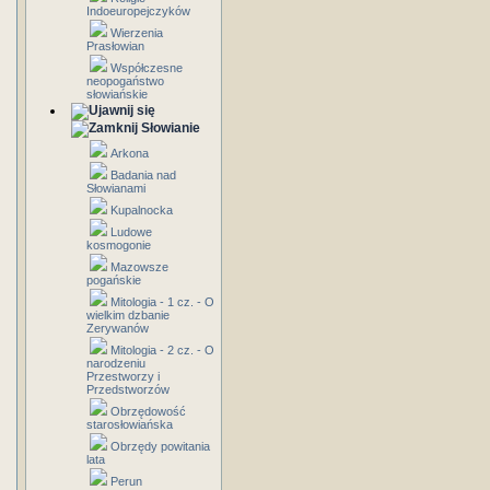
Indoeuropejczyków
Wierzenia
Prasłowian
Współczesne
neopogaństwo
słowiańskie
Słowianie
Arkona
Badania nad
Słowianami
Kupalnocka
Ludowe
kosmogonie
Mazowsze
pogańskie
Mitologia - 1 cz. - O
wielkim dzbanie
Zerywanów
Mitologia - 2 cz. - O
narodzeniu
Przestworzy i
Przedstworzów
Obrzędowość
starosłowiańska
Obrzędy powitania
lata
Perun