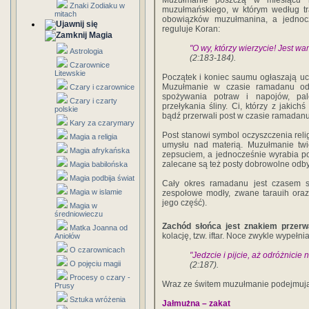
Muzułmanie poszczą w miesiącu ra
Znaki Zodiaku w
muzułmańskiego, w którym według tra
mitach
obowiązków muzułmanina, a jednocz
reguluje Koran:
Magia
"O wy, którzy wierzycie! Jest wa
Astrologia
(2:183-184).
Czarownice
Litewskie
Początek i koniec saumu ogłaszają u
Muzułmanie w czasie ramadanu od
Czary i czarownice
spożywania potraw i napojów, pal
Czary i czarty
przełykania śliny. Ci, którzy z jakic
polskie
bądź przerwali post w czasie ramadanu
Kary za czarymary
Post stanowi symbol oczyszczenia relig
Magia a religia
umysłu nad materią. Muzułmanie twi
Magia afrykańska
zepsuciem, a jednocześnie wyrabia po
zalecane są też posty dobrowolne o
Magia babilońska
Magia podbija świat
Cały okres ramadanu jest czasem sz
Magia w islamie
zespołowe modły, zwane tarauih oraz
jego część).
Magia w
średniowieczu
Zachód słońca jest znakiem przerw
Matka Joanna od
kolację, tzw. iftar. Noce zwykle wypełni
Aniołów
O czarownicach
"Jedzcie i pijcie, aż odróżnicie n
O pojęciu magii
(2:187).
Procesy o czary -
Wraz ze świtem muzułmanie podejmują
Prusy
Sztuka wróżenia
Jałmużna – zakat