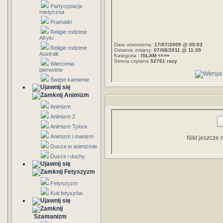
Partycypacja
mistyczna
Pramatki
Religie rodzime
Afryki
Data utworzenia:
17/07/2009 @ 00:03
Religie rodzime
Ostatnie zmiany:
07/08/2011 @ 11:39
Australii
Kategoria :
ISLAM <<==
Strona czytana
52761 razy
Wierzenia
pierwotne
Święte kamienie
Animizm
Animizm
Animizm 2
Animizm Tylora
Animizm i manizm
Nikt jeszcze 
Dusza w animizmie
Dusze i duchy
Fetyszyzm
Fetyszyzm
Kult fetyszów
Szamanizm