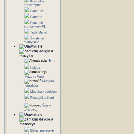
Kościół w
Kosieczynie
Paestum
Panteon
Początki
architektury PL
Tadż Mahal
Świątynie
buddyjskie
Religie a
muzyka
Hymn
Kolęda
Muzyka Wed
Muzyka
hebrajska
Muzyka kościelna
Początki polifonii
PL
Śpiew
kościelny
Religie a
meteoryt
Biblia i meteoryty