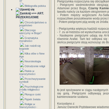
37
Pielgrzymka rozpoczyna się obrządkam
- Pielgrzymi siedmiokrotnie okrążaj
Bibliografia polska
Adamowi przez Boga,
Czarny Kamień
tawafu należy za każdym okrążeniem p
=>> ART.
- Potem między wzgórzami As-Safa
PRZEKROJOWE
rozpaczliwe poszukiwanie wody przez H
- Potem pielgrzymi piją wodę ze źródł
Chrześcijaństwo a
pogaństwo
- Pielgrzymka większa hadżdż rozpocz
Dlaczego
- 7. zu al-hidżdża od wysłuchania uroc
wierzymy w Boga?
- Nastepnie pielgrzymi udają się Al-
Gramatyka
równinie Arafat. Tam też odbywa się
moralności
słońca pielgrzymi stoją wznosząc do B
Jak rodzili się
bogowie
Kilka słów o New
Age
Neuroteologia
Odrodzenie religii
Piekło w
starożytności
Przechwytywanie
symboli
Psychologiczne
źródła religijności
to jest spożywane w ciągu następnych 
się golą. Pielgrzymi odbywają je
Płonące rzeki
kamienowanie szatana.
Pępek świata
Korzystano z:
Religie w
Janusz Danecki Podstawowe wiadomośc
Starożytności -