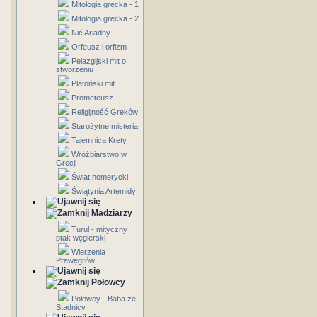
Mitologia grecka - 1
Mitologia grecka - 2
Nić Ariadny
Orfeusz i orfizm
Pelazgijski mit o
stworzeniu
Platoński mit
Prometeusz
Religijność Greków
Starożytne misteria
Tajemnica Krety
Wróżbiarstwo w
Grecji
Świat homerycki
Świątynia Artemidy
Madziarzy
Turul - mityczny
ptak węgierski
Wierzenia
Prawęgrów
Połowcy
Połowcy - Baba ze
Stadnicy