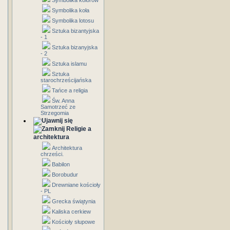
Symbolika kolorów
Symbolika koła
Symbolika lotosu
Sztuka bizantyjska
- 1
Sztuka bizanyjska
- 2
Sztuka islamu
Sztuka
starochrześcijańska
Tańce a religia
Św. Anna
Samotrzeć ze
Strzegomia
Religie a
architektura
Architektura
chrześci.
Babilon
Borobudur
Drewniane kościoły
- PL
Grecka świątynia
Kaliska cerkiew
Kościoły słupowe