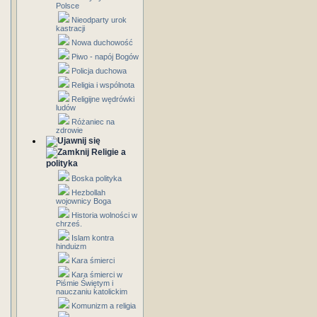
Polsce
Nieodparty urok
kastracji
Nowa duchowość
Piwo - napój Bogów
Policja duchowa
Religia i wspólnota
Religijne wędrówki
ludów
Różaniec na
zdrowie
Religie a
polityka
Boska polityka
Hezbollah
wojownicy Boga
Historia wolności w
chrześ.
Islam kontra
hinduizm
Kara śmierci
Kara śmierci w
Piśmie Świętym i
nauczaniu katolickim
Komunizm a religia