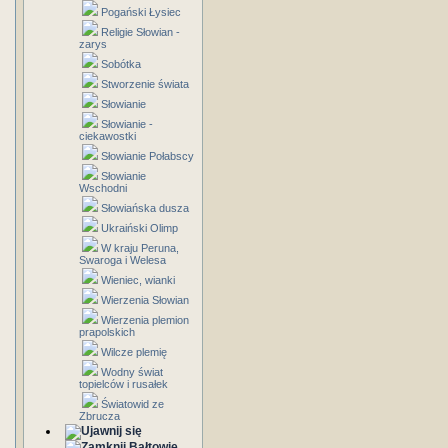
Pogański Łysiec
Religie Słowian -
zarys
Sobótka
Stworzenie świata
Słowianie
Słowianie -
ciekawostki
Słowianie Połabscy
Słowianie
Wschodni
Słowiańska dusza
Ukraiński Olimp
W kraju Peruna,
Swaroga i Welesa
Wieniec, wianki
Wierzenia Słowian
Wierzenia plemion
prapolskich
Wilcze plemię
Wodny świat
topielców i rusałek
Światowid ze
Zbrucza
Bałtowie