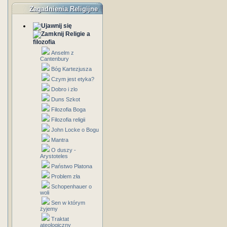
Zagadnienia Religijne
Religie a
filozofia
Anselm z
Cantenbury
Bóg Kartezjusza
Czym jest etyka?
Dobro i zlo
Duns Szkot
Filozofia Boga
Filozofia religii
John Locke o Bogu
Mantra
O duszy -
Arystoteles
Państwo Platona
Problem zła
Schopenhauer o
woli
Sen w którym
żyjemy
Traktat
ateologiczny