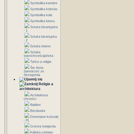
Symbolika kamieni
Symbolika kolorów
Symbolika koła
Symbolika lotosu
Sztuka bizantyjska
- 1
Sztuka bizanyjska
- 2
Sztuka islamu
Sztuka
starochrześcijańska
Tańce a religia
Św. Anna
Samotrzeć ze
Strzegomia
Religie a
architektura
Architektura
chrześci.
Babilon
Borobudur
Drewniane kościoły
- PL
Grecka świątynia
Kaliska cerkiew