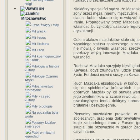
Rozwój historii
i zajazdy przeznaczone „dla rozpusty”.
religii
Niektórzy specjaliści sądzą, że Mazdak
żony przez męża innemu mężczyźnie, a
statusu kobiet starano się rozwiązać
Mitoznawstwo
Iranie. Propagowany przez Mazdaka 
Czas święty i mity
własność, burzył dotychczasowe reguły
arystokracji.
Mit grecki
Mit i epos
Celem ataków mazdakitów stało się t
Mit i kultura
wysokiego statusu społecznego, a zat
nie mówią o kwestii własności rzecz
Mit i sen
przekazy wiążą innowacje Mazdaka
Mit kosmogoniczny
własności.
Ks. Rodz.
Ruchowi Mazdaka sprzyjały klęski głodu,
Mitologia w historii
kultury
Kawada, gdyż zrujnowani ludzie znaj
życie. Ferdousi mówi o suszy za Kawad
Mitologie Czarnej
Afryki
Ruch Mazdaka eksplodował w końcu j
Mitoznawstwo
się do spichlerzów królewskich i po
starożytne
opornych. Mazdak był co prawda werba
Mity - część
jego zwolenników w czasie rewolucji. 
kultury
rewolucyjnych teoria doktryny ubran
brutalnie i bezwzględnie.
Mity o potopie
Na początku była
Pierwotny mazdakizm prowadził w 
woda
społecznych, grabienia dóbr prywatnych
Potwory ludzko-
kraje zachodniego Iranu z Farsem (pó
zwierzęce
skupiali się przeważnie w górach Zagr
całym Iranie.
Ptaki w mitach i
legendach