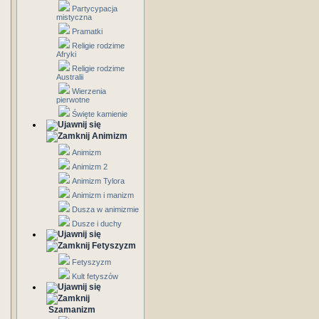
Partycypacja
mistyczna
Pramatki
Religie rodzime
Afryki
Religie rodzime
Australii
Wierzenia
pierwotne
Święte kamienie
Animizm
Animizm
Animizm 2
Animizm Tylora
Animizm i manizm
Dusza w animizmie
Dusze i duchy
Fetyszyzm
Fetyszyzm
Kult fetyszów
Szamanizm