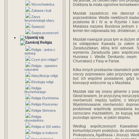
się jednak, że celowo było ono propag
Wszechwiedza
Doktryna ta miała ogromne konsekwenc
Zabawa i kult
Mazdak zasadniczo nie stworzył o
Zarys
poprzedników. Wedle niektórych bada
fenomenologii ofiary
przełomie III i IV w. w Rzymie i Ir
Malalasa nazywa Bundosa jednym z
Świetość
termin ten odpowiada śrp.
dristdenan
,
Święta przestrzeń
Mazdak nawiązał poza tym w dużym sto
Religia
że odstępstwo Kawada (a zatem po
Zaradusztakan, którą król odnowił. 
Religia - jedna z
wymienia Zaraduszta jako współczes
definicji
Husrawa I. Wedle Denkardu owym h
Czym jest religia?
Churrakan) z Fasy w Farsie.
Religia - zjawisko
naturalne
Kilka innych przekazów islamskich potw
rzeczy pojmowano jako przyczynę spor
Klasyfikacja religii
być ich wspólne posiadanie, gdyż bó
Etnologia religii
koncepcji widoczne są u Mazdaka.
Religia
Mazdak stał się znany głównie z pow
Bocheńskiego
Głosił bowiem, że przyczyną nieszczę
Religia Durkheima
nierówność między ludźmi, z któryc
Religia Rousseau
Wyeliminowanie nierówności dopro
postulował wspólnotę posiadania 
Religia Skinnera
zarzucano mazdakitom, że kupują kob
Religia
pozostaje sporne, w jakim stopniu.
obywatelska
Według współczesnych Kawadowi
Religia w XIX wieku
komunistycznym podejściu do posiada
Religia w kulturze
Prokopiusza, Agathiasa i Joszuy). We