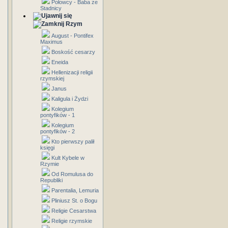
Połowcy - Baba ze
Stadnicy
Rzym
August - Pontifex
Maximus
Boskość cesarzy
Eneida
Hellenizacji religii
rzymskiej
Janus
Kaligula i Żydzi
Kolegium
pontyfików - 1
Kolegium
pontyfików - 2
Kto pierwszy palił
księgi
Kult Kybele w
Rzymie
Od Romulusa do
Republiki
Parentalia, Lemuria
Pliniusz St. o Bogu
Religie Cesarstwa
Religie rzymskie