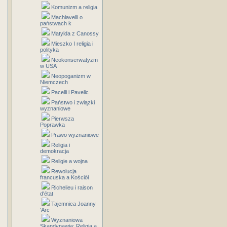
Komunizm a religia
Machiavelli o
państwach k
Matylda z Canossy
Mieszko I religia i
polityka
Neokonserwatyzm
w USA
Neopoganizm w
Niemczech
Pacelli i Pavelic
Państwo i związki
wyznaniowe
Pierwsza
Poprawka
Prawo wyznaniowe
Religia i
demokracja
Religie a wojna
Rewolucja
francuska a Kościół
Richelieu i raison
d'état
Tajemnica Joanny
'Arc
Wyznaniowa
Skandynawia: Religia a