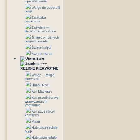
wprowadzenie
Wstęp do geografii
religii
Zatyczka
panieńska
Zaświaty w
literaturze i w sztuce
Śmierć w różnych
religiach świata
Święte księgi
Święte miasta
=>>
RELIGIE PIERWOTNE
Wstęp - Religie
pierwotne
Huna i Roa
Kult Macierzy
Kult przodków we
współczesnym
Wietnamie
Kult szczątków
kostnych
Mana
Najstarsze religie
Malty
Najstasze religie