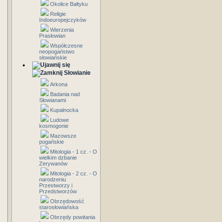
Okolice Bałtyku
Religie
Indoeuropejczyków
Wierzenia
Prasłowian
Współczesne
neopogaństwo
słowiańskie
Słowianie
Arkona
Badania nad
Słowianami
Kupalnocka
Ludowe
kosmogonie
Mazowsze
pogańskie
Mitologia - 1 cz. - O
wielkim dzbanie
Zerywanów
Mitologia - 2 cz. - O
narodzeniu
Przestworzy i
Przedstworzów
Obrzędowość
starosłowiańska
Obrzędy powitania