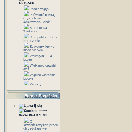
obyczaje
Polska wigilja
Poświęcić bożka,
czyli polskie
świętowanie Sobótki
Staropolska
Wielkanoc
Staropolskie - Boże
Narodzenie
Sylwestry, których
nigdy nie było
Walentynki - 14
lutego
Wielkanoc dawniej i
dziś
Wigilijne wierzenia
ludowe
Zapusty
Europa Pogańska
==>>
WPROWADZENIE
O
słowiańszczyźnie przed
chrześcijaństwem