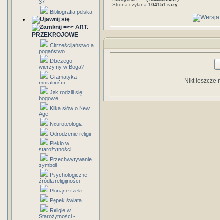
37
Strona czytana
104151 razy
Bibliografia polska
=>> ART.
PRZEKROJOWE
Chrześcijaństwo a
pogaństwo
Dlaczego
wierzymy w Boga?
Gramatyka
Nikt jeszcze 
moralności
Jak rodzili się
bogowie
Kilka słów o New
Age
Neuroteologia
Odrodzenie religii
Piekło w
starożytności
Przechwytywanie
symboli
Psychologiczne
źródła religijności
Płonące rzeki
Pępek świata
Religie w
Starożytności -