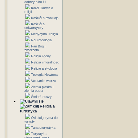
dobrzy albo źli
Karol Darwin o
religii
Kościół a ewolucja
Kościół a
uniwersytety
Medycyna i religia
Neuroteologia
Pan Bóg i
zwierzęta
Religia i geny
Religia i moralność
Religie a ekologia
Teologia Newtona
Vetulani o wierze
Ziemia płaska i
ziemia pusta
Śmierć duszy
Religia a
turystyka
Od pielgrzyma do
turysty
Tanatoturystyka
Turystyka
pielgrzymkowa -