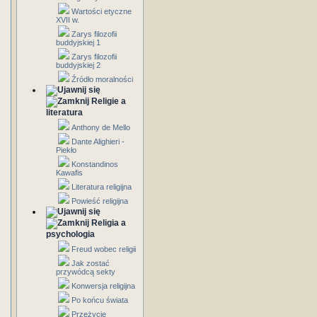
Wartości etyczne
XVII w.
Zarys filozofii
buddyjskiej 1
Zarys filozofii
buddyjskiej 2
Źródło moralności
Religie a
literatura
Anthony de Mello
Dante Alighieri -
Piekło
Konstandinos
Kawafis
Literatura religijna
Powieść religijna
Religia a
psychologia
Freud wobec religii
Jak zostać
przywódcą sekty
Konwersja religijna
Po końcu świata
Przeżycie