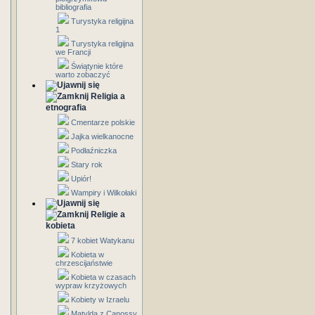
bibliografia
Turystyka religijna
1
Turystyka religijna
we Francji
Świątynie które
warto zobaczyć
Religia a
etnografia
Cmentarze polskie
Jajka wielkanocne
Podłaźniczka
Stary rok
Upiór!
Wampiry i Wilkołaki
Religie a
kobieta
7 kobiet Watykanu
Kobieta w
chrzescijaństwie
Kobieta w czasach
wypraw krzyżowych
Kobiety w Izraelu
Matylda z Canossy