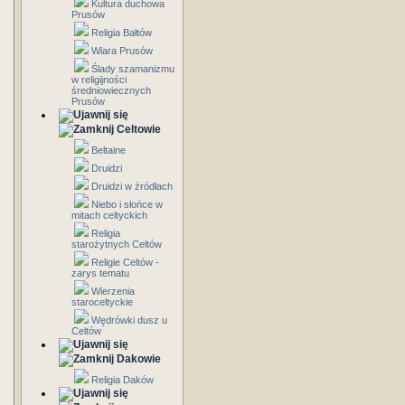
Kultura duchowa
Prusów
Religia Bałtów
Wiara Prusów
Ślady szamanizmu
w religijności
średniowiecznych
Prusów
Celtowie
Beltaine
Druidzi
Druidzi w źródłach
Niebo i słońce w
mitach celtyckich
Religia
starożytnych Celtów
Religie Celtów -
zarys tematu
Wierzenia
staroceltyckie
Wędrówki dusz u
Celtów
Dakowie
Religia Daków