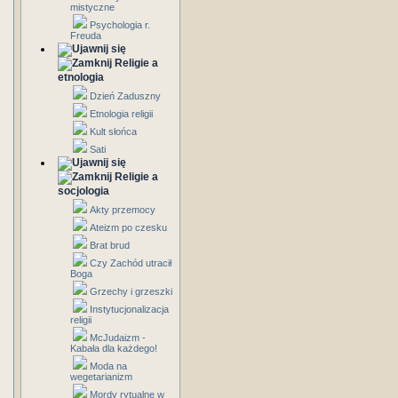
mistyczne
Psychologia r.
Freuda
Religie a
etnologia
Dzień Zaduszny
Etnologia religii
Kult słońca
Sati
Religie a
socjologia
Akty przemocy
Ateizm po czesku
Brat brud
Czy Zachód utracił
Boga
Grzechy i grzeszki
Instytucjonalizacja
religii
McJudaizm -
Kabała dla każdego!
Moda na
wegetarianizm
Mordy rytualne w