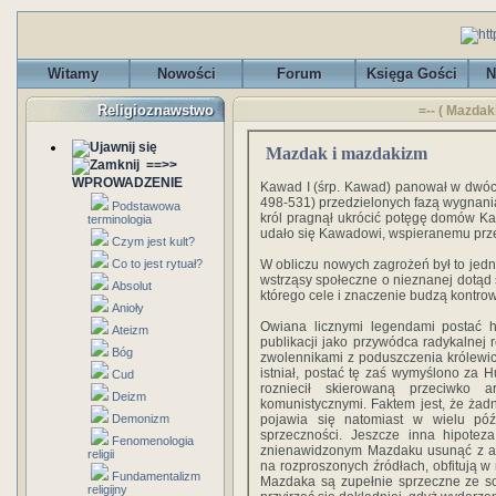
Witamy
Nowości
Forum
Księga Gości
N
Religioznawstwo
=-- ( Mazda
Mazdak i mazdakizm
==>>
WPROWADZENIE
Kawad I (śrp. Kawad) panował w dwóc
498-531) przedzielonych fazą wygnani
Podstawowa
król pragnął ukrócić potęgę domów Kar
terminologia
udało się Kawadowi, wspieranemu prz
Czym jest kult?
Co to jest rytuał?
W obliczu nowych zagrożeń był to jed
wstrząsy społeczne o nieznanej dotąd s
Absolut
którego cele i znaczenie budzą kontrow
Anioły
Owiana licznymi legendami postać h
Ateizm
publikacji jako przywódca radykalnej 
Bóg
zwolennikami z poduszczenia królewic
istniał, postać tę zaś wymyślono za H
Cud
rozniecił skierowaną przeciwko a
Deizm
komunistycznymi. Faktem jest, że ża
Demonizm
pojawia się natomiast w wielu pó
sprzeczności. Jeszcze inna hipotez
Fenomenologia
znienawidzonym Mazdaku usunąć z arc
religii
na rozproszonych źródłach, obfitują w 
Fundamentalizm
Mazdaka są zupełnie sprzeczne ze s
religijny