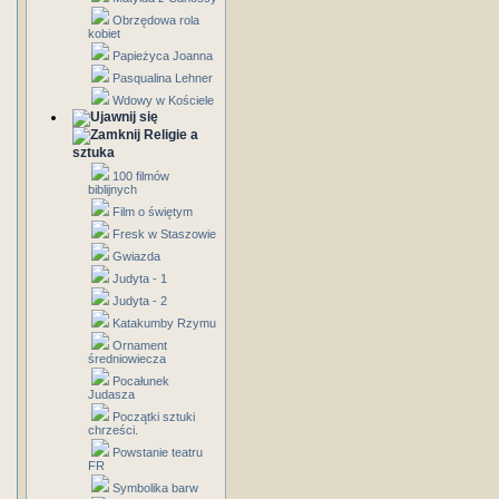
Obrzędowa rola
kobiet
Papieżyca Joanna
Pasqualina Lehner
Wdowy w Kościele
Religie a
sztuka
100 filmów
biblijnych
Film o świętym
Fresk w Staszowie
Gwiazda
Judyta - 1
Judyta - 2
Katakumby Rzymu
Ornament
średniowiecza
Pocałunek
Judasza
Początki sztuki
chrześci.
Powstanie teatru
FR
Symbolika barw