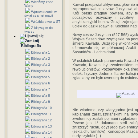
Wiedźmy znad
Kawad przejawiał aktywność głównie na 
Warty
zaproponował cesarzowi Justynowi, a
Wprowadzenie w
Król perski pragnął bowiem, aby t
świat czarnej magii
początkowo przyjazny i życzliwy,
Wróżbiarstwo w ST
antybizantyjski bunt w Gruzji, zajmu
uciekł do Łaziki (dawniej Kolchida na
Z klątwą im do
twarzy
Nowy cesarz Justynian (527-565) wysła
Wojska Sasanidów, zwycięskie na począ
śmierci Kawada. Dużą rolę w konflikc
Bibliografia
uformowało się w północnej Arabii
Sasanidów - Lachmidami.
Bibliografia 1
Bibliografia 2
W ostatnich latach panowania Kawad st
Bibliografia 3
Kawada, Kawus, był zwolennikiem m
rewolucjonistów. Pozbawiony oka śre
Bibliografia 4
defekt fizyczny. Jeden z filarów frakcj
Bibliografia 5
zgładzony, co było uwerturą do ostate
Bibliografia 6
Bibliografia 7
Bibliografia 8
Bibliografia 9
Bibliografia 10
Nie wiadomo, czy wiarygodna jest 
Bibliografia 11
kapłanami zaratusztriańskimi na dwo
zwolennicy zostali pojmani i zgładzeni
Bibliografia 12
Pewne jest, iż dokonano serii zabój
Bibliografia 13
zniszczyć ruchu, gdyż jego zwolennicy 
(sekta churramitów). Koncepcje Mazdak
Bibliografia 14
nurty szyickie.(...)