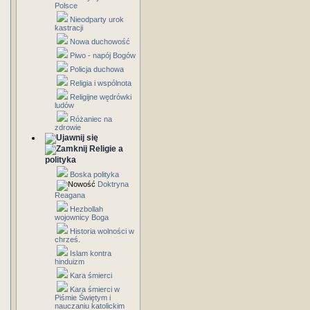
Polsce
Nieodparty urok
kastracji
Nowa duchowość
Piwo - napój Bogów
Policja duchowa
Religia i wspólnota
Religijne wędrówki
ludów
Różaniec na
zdrowie
Religie a
polityka
Boska polityka
Doktryna
Reagana
Hezbollah
wojownicy Boga
Historia wolności w
chrześ.
Islam kontra
hinduizm
Kara śmierci
Kara śmierci w
Piśmie Świętym i
nauczaniu katolickim