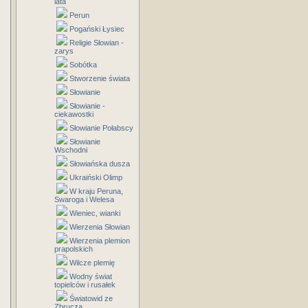
lata
Perun
Pogański Łysiec
Religie Słowian -
zarys
Sobótka
Stworzenie świata
Słowianie
Słowianie -
ciekawostki
Słowianie Połabscy
Słowianie
Wschodni
Słowiańska dusza
Ukraiński Olimp
W kraju Peruna,
Swaroga i Welesa
Wieniec, wianki
Wierzenia Słowian
Wierzenia plemion
prapolskich
Wilcze plemię
Wodny świat
topielców i rusałek
Światowid ze
Zbrucza