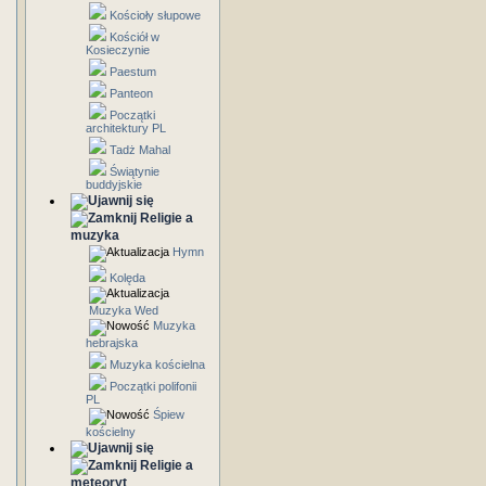
Kościoły słupowe
Kościół w
Kosieczynie
Paestum
Panteon
Początki
architektury PL
Tadż Mahal
Świątynie
buddyjskie
Religie a
muzyka
Hymn
Kolęda
Muzyka Wed
Muzyka
hebrajska
Muzyka kościelna
Początki polifonii
PL
Śpiew
kościelny
Religie a
meteoryt