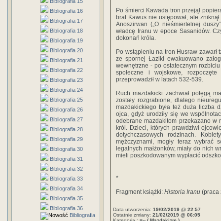
Bibliografia 15
Po śmierci Kawada tron przejął popie
Bibliografia 16
brat Kawus nie ustępował, ale zniknął
Bibliografia 17
Anoszirwan („O nieśmiertelnej duszy
Bibliografia 18
władcę Iranu w epoce Sasanidów. Czy 
dokonań króla.
Bibliografia 19
Bibliografia 20
Po wstąpieniu na tron Husraw zawarł t
ze spornej Łaziki ewakuowano załogi
Bibliografia 21
wewnętrzne - po ostatecznym rozbiciu
Bibliografia 22
społeczne i wojskowe, rozpoczęt
przeprowadził w latach 532-539.
Bibliografia 23
Bibliografia 24
Ruch mazdakicki zachwiał potęgą mag
Bibliografia 25
zostały rozgrabione, dlatego nieureg
mazdakickiego była też duża liczba dzi
Bibliografia 26
ojca, gdyż urodziły się we wspólnot
Bibliografia 27
odebrane mazdakitom przekazano w ręc
król. Dzieci, których prawdziwi ojcowi
Bibliografia 28
dotychczasowych rodzinach. Kobiet
Bibliografia 29
mężczyznami, mogły teraz wybrać s
legalnych małżonków, miały do nich wr
Bibliografia 30
mieli poszkodowanym wypłacić odszkod
Bibliografia 31
Bibliografia 32
*
Bibliografia 33
Bibliografia 34
Fragment książki:
Historia Iranu
(praca 
Bibliografia 35
Bibliografia 36
Data utworzenia:
19/02/2019 @ 22:57
Bibliografia
Ostatnie zmiany:
21/02/2019 @ 06:05
Kategoria :
=-- ( Mazdakizm )