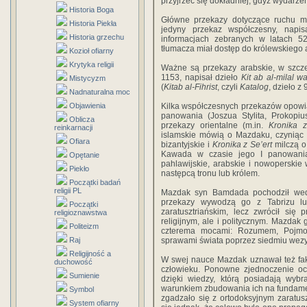
przyjrzeć się dokładniej, gdyż wydarzen
Historia Boga
Główne przekazy dotyczące ruchu ma
Historia Piekła
jedyny przekaz współczesny, napis
Historia grzechu
informacjach zebranych w latach 527
tłumacza miał dostęp do królewskiego a
Kozioł ofiarny
Krytyka religii
Ważne są przekazy arabskie, w szczeg
1153, napisał dzieło
Kit ab al-milal wa
Mistycyzm
(
Kitab al-Fihrist
, czyli
Katalog
, dzieło z
Nadnaturalna moc
Objawienia
Kilka współczesnych przekazów opowi
panowania (Joszua Stylita, Prokopiu
Oblicza
przekazy orientalne (m.in.
Kronika z
reinkarnacji
islamskie mówią o Mazdaku, czyniąc 
Ofiara
bizantyjskie i
Kronika z Se’ert
milczą o
Kawada w czasie jego I panowania
Opętanie
pahlawijskie, arabskie i nowoperski
Piekło
następcą tronu lub królem.
Początki badań
religii PL
Mazdak syn Bamdada pochodził wedl
przekazy wywodzą go z Tabrizu lu
Początki
zaratusztriańskim, lecz zwrócił się 
religioznawstwa
religijnym, ale i politycznym. Mazdak 
Politeizm
czterema mocami: Rozumem, Pojmo
Raj
sprawami świata poprzez siedmiu wezy
Religijność a
W swej nauce Mazdak uznawał też fakt
duchowość
człowieku. Ponowne zjednoczenie ocz
Sumienie
dzięki wiedzy, którą posiadają wybr
warunkiem zbudowania ich na fundamen
Symbol
zgadzało się z ortodoksyjnym zaratus
System ofiarny