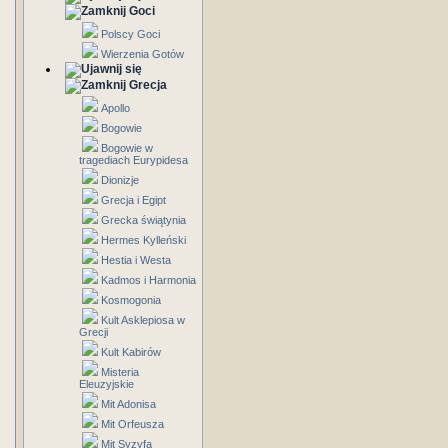
Goci
Polscy Goci
Wierzenia Gotów
Grecja
Apollo
Bogowie
Bogowie w
tragediach Eurypidesa
Dionizje
Grecja i Egipt
Grecka świątynia
Hermes Kylleński
Hestia i Westa
Kadmos i Harmonia
Kosmogonia
Kult Asklepiosa w
Grecji
Kult Kabirów
Misteria
Eleuzyjskie
Mit Adonisa
Mit Orfeusza
Mit Syzyfa