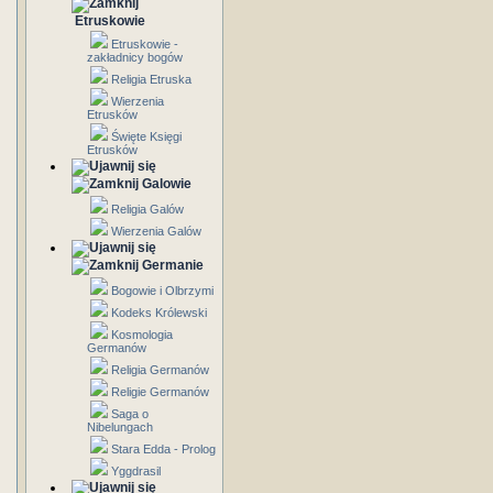
Etruskowie
Etruskowie -
zakładnicy bogów
Religia Etruska
Wierzenia
Etrusków
Święte Księgi
Etrusków
Galowie
Religia Galów
Wierzenia Galów
Germanie
Bogowie i Olbrzymi
Kodeks Królewski
Kosmologia
Germanów
Religia Germanów
Religie Germanów
Saga o
Nibelungach
Stara Edda - Prolog
Yggdrasil