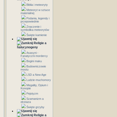
Biblia i meteoryty
Meteoryt w sztuce
materialnej
Podania, legendy i
przepowiednie
Znaczenie i
symbolika meteorytów
Święte kamienie
Religie a
halucynogeny
Asasyni -
Fanatyczni mordercy
Bogini maku
Budowniczowie
mostu
LSD a New Age
Ludzie-muchomory
Megality, Opium i
Konopie
Pejotyzm
Szamanizm a
ekstaza
Święte grzyby
Religie a