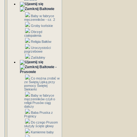
Bałtowie
Baby w fabryce
męczenników - cz. 2
Groby końskie
Obrzęd
ciałopalenia
Religia Bałtów
Uroczystości
pogrzebowe
Zaślubiny
Bałtowie -
Prusowie
Co można zrobić w
ze Świętą Lipką przy
pomocy Świętej
Siekierki
Baby w fabryce
męczenników czyli o
religii Prusów ciąg
dalszy
Baba Pruska z
Prątnicy
Do czego Prusom
służyły ścięte głowy
Kamienne baby