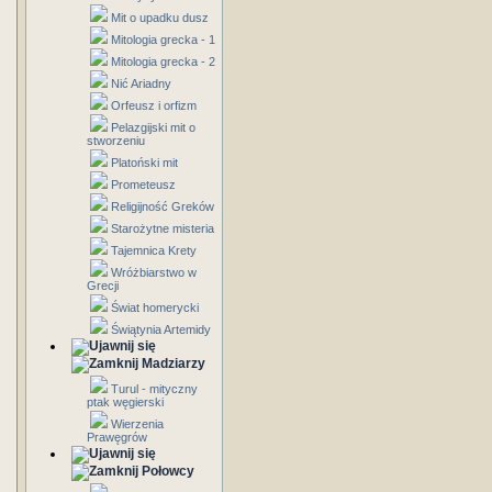
Mit o upadku dusz
Mitologia grecka - 1
Mitologia grecka - 2
Nić Ariadny
Orfeusz i orfizm
Pelazgijski mit o
stworzeniu
Platoński mit
Prometeusz
Religijność Greków
Starożytne misteria
Tajemnica Krety
Wróżbiarstwo w
Grecji
Świat homerycki
Świątynia Artemidy
Madziarzy
Turul - mityczny
ptak węgierski
Wierzenia
Prawęgrów
Połowcy