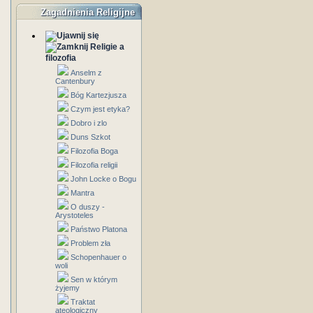
Zagadnienia Religijne
Religie a
filozofia
Anselm z
Cantenbury
Bóg Kartezjusza
Czym jest etyka?
Dobro i zlo
Duns Szkot
Filozofia Boga
Filozofia religii
John Locke o Bogu
Mantra
O duszy -
Arystoteles
Państwo Platona
Problem zła
Schopenhauer o
woli
Sen w którym
żyjemy
Traktat
ateologiczny