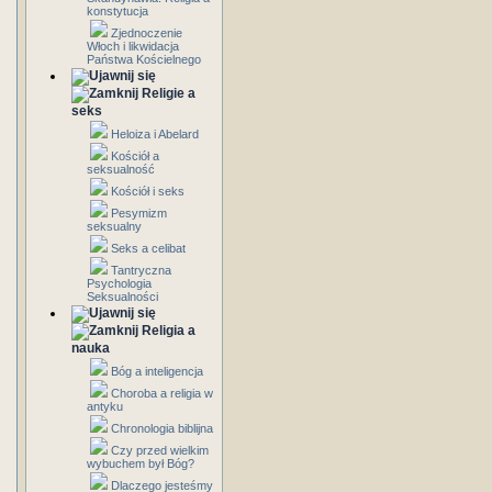
konstytucja
Zjednoczenie
Włoch i likwidacja
Państwa Kościelnego
Religie a
seks
Heloiza i Abelard
Kościół a
seksualność
Kościół i seks
Pesymizm
seksualny
Seks a celibat
Tantryczna
Psychologia
Seksualności
Religia a
nauka
Bóg a inteligencja
Choroba a religia w
antyku
Chronologia biblijna
Czy przed wielkim
wybuchem był Bóg?
Dlaczego jesteśmy