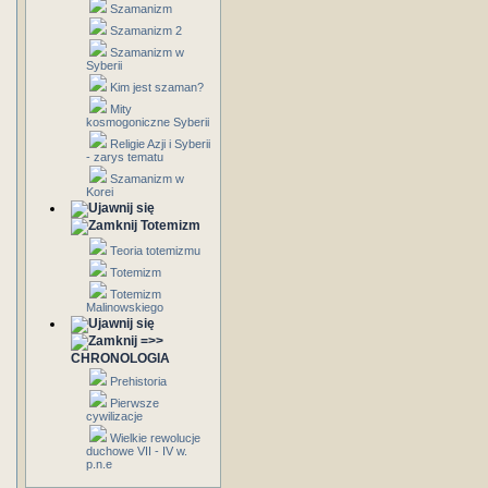
Szamanizm
Szamanizm 2
Szamanizm w
Syberii
Kim jest szaman?
Mity
kosmogoniczne Syberii
Religie Azji i Syberii
- zarys tematu
Szamanizm w
Korei
Totemizm
Teoria totemizmu
Totemizm
Totemizm
Malinowskiego
=>>
CHRONOLOGIA
Prehistoria
Pierwsze
cywilizacje
Wielkie rewolucje
duchowe VII - IV w.
p.n.e