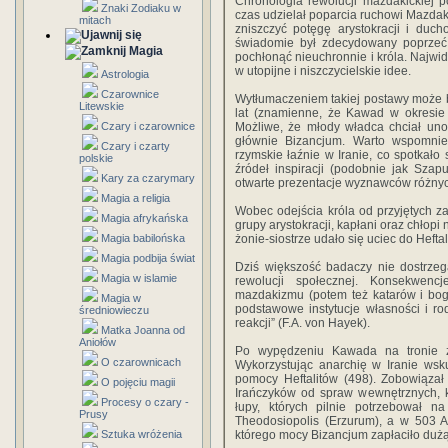
Chronologia rewolucji mazdakickiej 
Znaki Zodiaku w
czas udzielał poparcia ruchowi Mazdaka
mitach
zniszczyć potęgę arystokracji i duch
świadomie był zdecydowany poprzeć 
Magia
pochłonąć nieuchronnie i króla. Najwi
w utopijne i niszczycielskie idee.
Astrologia
Czarownice
Wytłumaczeniem takiej postawy może by
Litewskie
lat (znamienne, że Kawad w okresie o
Czary i czarownice
Możliwe, że młody władca chciał unow
głównie Bizancjum. Warto wspomnie
Czary i czarty
rzymskie łaźnie w Iranie, co spotkał
polskie
źródeł inspiracji (podobnie jak Szap
Kary za czarymary
otwarte prezentacje wyznawców różnych
Magia a religia
Wobec odejścia króla od przyjętych z
Magia afrykańska
grupy arystokracji, kapłani oraz chłopi 
Magia babilońska
żonie-siostrze udało się uciec do Heftal
Magia podbija świat
Dziś większość badaczy nie dostrzeg
Magia w islamie
rewolucji społecznej. Konsekwen
mazdakizmu (potem też katarów i bo
Magia w
podstawowe instytucje własności i rod
średniowieczu
reakcji” (F.A. von Hayek).
Matka Joanna od
Aniołów
Po wypędzeniu Kawada na tronie z
O czarownicach
Wykorzystując anarchię w Iranie wsk
pomocy Heftalitów (498). Zobowiązał
O pojęciu magii
Irańczyków od spraw wewnętrznych, k
Procesy o czary -
łupy, których pilnie potrzebował na
Prusy
Theodosiopolis (Erzurum), a w 503 A
Sztuka wróżenia
którego mocy Bizancjum zapłaciło duż