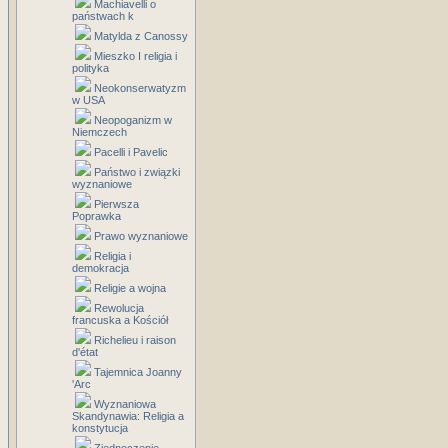
Machiavelli o
państwach k
Matylda z Canossy
Mieszko I religia i
polityka
Neokonserwatyzm
w USA
Neopoganizm w
Niemczech
Pacelli i Pavelic
Państwo i związki
wyznaniowe
Pierwsza
Poprawka
Prawo wyznaniowe
Religia i
demokracja
Religie a wojna
Rewolucja
francuska a Kościół
Richelieu i raison
d'état
Tajemnica Joanny
'Arc
Wyznaniowa
Skandynawia: Religia a
konstytucja