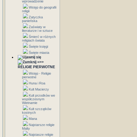
wprowadzenie
Wstęp do geografii
religii
Zatyczka
panieńska
Zaświaty w
literaturze i w sztuce
Śmierć w różnych
religiach świata
Święte księgi
Święte miasta
=>>
RELIGIE PIERWOTNE
Wstęp - Religie
pierwotne
Huna i Roa
Kult Macierzy
Kult przodków we
współczesnym
Wietnamie
Kult szczątków
kostnych
Mana
Najstarsze religie
Malty
Najstasze religie