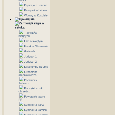
kobiet
Papieżyca Joanna
Pasqualina Lehner
Wdowy w Kościele
Religie a
sztuka
100 filmów
biblijnych
Film o świętym
Fresk w Staszowie
Gwiazda
Judyta - 1
Judyta - 2
Katakumby Rzymu
Ornament
średniowiecza
Pocałunek
Judasza
Początki sztuki
chrześci.
Powstanie teatru
FR
Symbolika barw
Symbolika kamieni