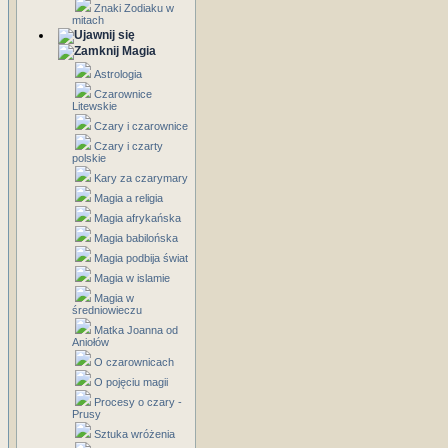
Znaki Zodiaku w
mitach
Magia
Astrologia
Czarownice
Litewskie
Czary i czarownice
Czary i czarty
polskie
Kary za czarymary
Magia a religia
Magia afrykańska
Magia babilońska
Magia podbija świat
Magia w islamie
Magia w
średniowieczu
Matka Joanna od
Aniołów
O czarownicach
O pojęciu magii
Procesy o czary -
Prusy
Sztuka wróżenia