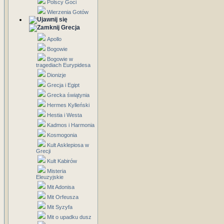
Polscy Goci
Wierzenia Gotów
Grecja
Apollo
Bogowie
Bogowie w
tragediach Eurypidesa
Dionizje
Grecja i Egipt
Grecka świątynia
Hermes Kylleński
Hestia i Westa
Kadmos i Harmonia
Kosmogonia
Kult Asklepiosa w
Grecji
Kult Kabirów
Misteria
Eleuzyjskie
Mit Adonisa
Mit Orfeusza
Mit Syzyfa
Mit o upadku dusz