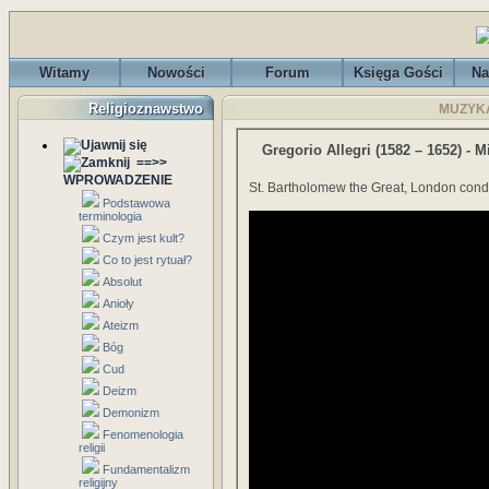
Witamy
Nowości
Forum
Księga Gości
Na
Religioznawstwo
MUZYKA 
Gregorio Allegri (1582 – 1652) - 
==>>
WPROWADZENIE
St. Bartholomew the Great, London cond
Podstawowa
terminologia
Czym jest kult?
Co to jest rytuał?
Absolut
Anioły
Ateizm
Bóg
Cud
Deizm
Demonizm
Fenomenologia
religii
Fundamentalizm
religijny