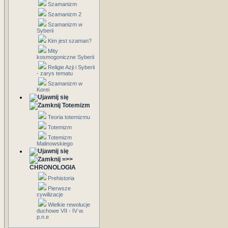
Szamanizm
Szamanizm 2
Szamanizm w
Syberii
Kim jest szaman?
Mity
kosmogoniczne Syberii
Religie Azji i Syberii
- zarys tematu
Szamanizm w
Korei
Totemizm
Teoria totemizmu
Totemizm
Totemizm
Malinowskiego
=>>
CHRONOLOGIA
Prehistoria
Pierwsze
cywilizacje
Wielkie rewolucje
duchowe VII - IV w.
p.n.e