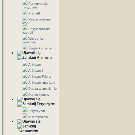
Partycypacja
mistyczna
Pramatki
Religie rodzime
Afryki
Religie rodzime
Australii
Wierzenia
pierwotne
Święte kamienie
Animizm
Animizm
Animizm 2
Animizm Tylora
Animizm i manizm
Dusza w animizmie
Dusze i duchy
Fetyszyzm
Fetyszyzm
Kult fetyszów
Szamanizm