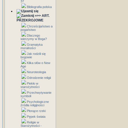
37
Bibliografia polska
=>> ART.
PRZEKROJOWE
Chrześcijaństwo a
pogaństwo
Dlaczego
wierzymy w Boga?
Gramatyka
moralności
Jak rodzili się
bogowie
Kilka słów o New
Age
Neuroteologia
Odrodzenie religii
Piekło w
starożytności
Przechwytywanie
symboli
Psychologiczne
źródła religijności
Płonące rzeki
Pępek świata
Religie w
Starożytności -