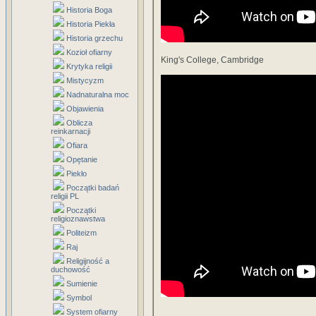
Historia Boga
Historia Piekła
Historia grzechu
Kozioł ofiarny
King's College, Cambridge
Krytyka religii
Mistycyzm
Nadnaturalna moc
Objawienia
Oblicza
reinkarnacji
Ofiara
Opętanie
Piekło
Początki badań
religii PL
Początki
religioznawstwa
Politeizm
Raj
Religijność a
duchowość
Sumienie
Symbol
System ofiarny