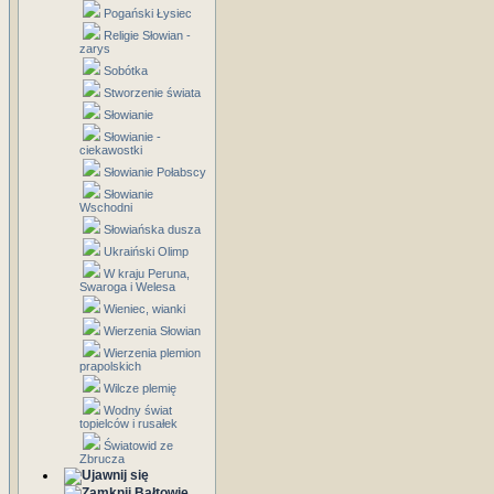
Pogański Łysiec
Religie Słowian -
zarys
Sobótka
Stworzenie świata
Słowianie
Słowianie -
ciekawostki
Słowianie Połabscy
Słowianie
Wschodni
Słowiańska dusza
Ukraiński Olimp
W kraju Peruna,
Swaroga i Welesa
Wieniec, wianki
Wierzenia Słowian
Wierzenia plemion
prapolskich
Wilcze plemię
Wodny świat
topielców i rusałek
Światowid ze
Zbrucza
Bałtowie