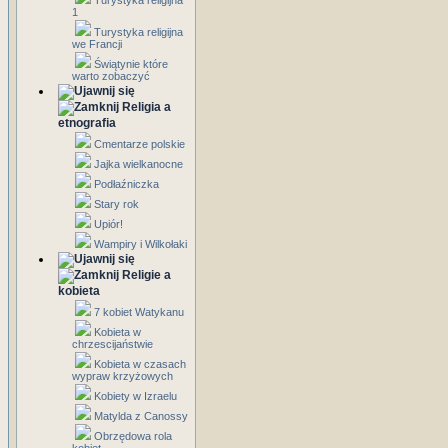
Turystyka religijna
1
Turystyka religijna
we Francji
Świątynie które
warto zobaczyć
Religia a
etnografia
Cmentarze polskie
Jajka wielkanocne
Podłaźniczka
Stary rok
Upiór!
Wampiry i Wilkołaki
Religie a
kobieta
7 kobiet Watykanu
Kobieta w
chrzescijaństwie
Kobieta w czasach
wypraw krzyżowych
Kobiety w Izraelu
Matylda z Canossy
Obrzędowa rola