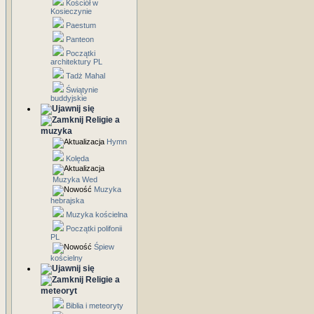
Kościół w
Kosieczynie
Paestum
Panteon
Początki
architektury PL
Tadż Mahal
Świątynie
buddyjskie
Religie a
muzyka
Hymn
Kolęda
Muzyka Wed
Muzyka
hebrajska
Muzyka kościelna
Początki polifonii
PL
Śpiew
kościelny
Religie a
meteoryt
Biblia i meteoryty