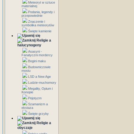
Meteoryt w sztuce
materialnej
Podania, legendy i
przepowiednie
Znaczenie i
symbolika meteorytów
Święte kamienie
Religie a
halucynogeny
Asasyni -
Fanatyczni mordercy
Bogini maku
Budowniczowie
mostu
LSD a New Age
Ludzie-muchomory
Megality, Opium i
Konopie
Pejotyzm
Szamanizm a
ekstaza
Święte grzyby
Religie a
obyczaje