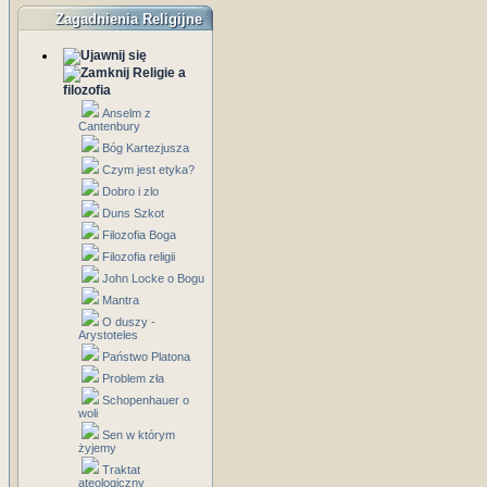
Zagadnienia Religijne
Religie a
filozofia
Anselm z
Cantenbury
Bóg Kartezjusza
Czym jest etyka?
Dobro i zlo
Duns Szkot
Filozofia Boga
Filozofia religii
John Locke o Bogu
Mantra
O duszy -
Arystoteles
Państwo Platona
Problem zła
Schopenhauer o
woli
Sen w którym
żyjemy
Traktat
ateologiczny