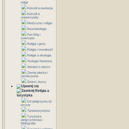
religii
Kościół a ewolucja
Kościół a
uniwersytety
Medycyna i religia
Neuroteologia
Pan Bóg i
zwierzęta
Religia i geny
Religia i moralność
Religie a ekologia
Teologia Newtona
Vetulani o wierze
Ziemia płaska i
ziemia pusta
Śmierć duszy
Religia a
turystyka
Od pielgrzyma do
turysty
Tanatoturystyka
Turystyka
pielgrzymkowa -
bibliografia