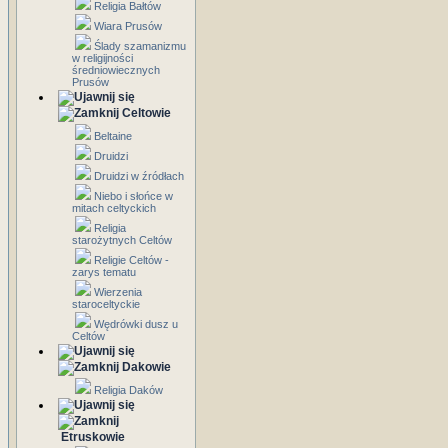
Religia Bałtów
Wiara Prusów
Ślady szamanizmu
w religijności
średniowiecznych
Prusów
Celtowie
Beltaine
Druidzi
Druidzi w źródłach
Niebo i słońce w
mitach celtyckich
Religia
starożytnych Celtów
Religie Celtów -
zarys tematu
Wierzenia
staroceltyckie
Wędrówki dusz u
Celtów
Dakowie
Religia Daków
Etruskowie