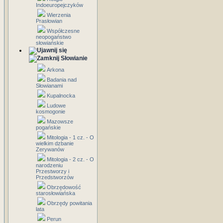
Indoeuropejczyków
Wierzenia
Prasłowian
Współczesne
neopogaństwo
słowiańskie
Słowianie
Arkona
Badania nad
Słowianami
Kupalnocka
Ludowe
kosmogonie
Mazowsze
pogańskie
Mitologia - 1 cz. - O
wielkim dzbanie
Zerywanów
Mitologia - 2 cz. - O
narodzeniu
Przestworzy i
Przedstworzów
Obrzędowość
starosłowiańska
Obrzędy powitania
lata
Perun