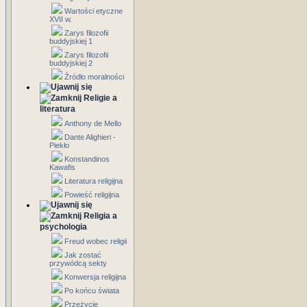
Wartości etyczne
XVII w.
Zarys filozofii
buddyjskiej 1
Zarys filozofii
buddyjskiej 2
Źródło moralności
Religie a
literatura
Anthony de Mello
Dante Alighieri -
Piekło
Konstandinos
Kawafis
Literatura religijna
Powieść religijna
Religia a
psychologia
Freud wobec religii
Jak zostać
przywódcą sekty
Konwersja religijna
Po końcu świata
Przeżycie