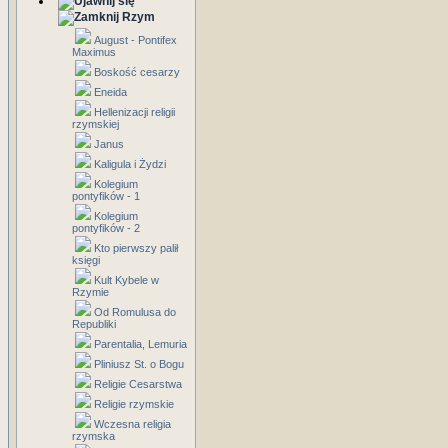
Rzym
August - Pontifex
Maximus
Boskość cesarzy
Eneida
Hellenizacji religii
rzymskiej
Janus
Kaligula i Żydzi
Kolegium
pontyfików - 1
Kolegium
pontyfików - 2
Kto pierwszy palił
księgi
Kult Kybele w
Rzymie
Od Romulusa do
Republiki
Parentalia, Lemuria
Pliniusz St. o Bogu
Religie Cesarstwa
Religie rzymskie
Wczesna religia
rzymska