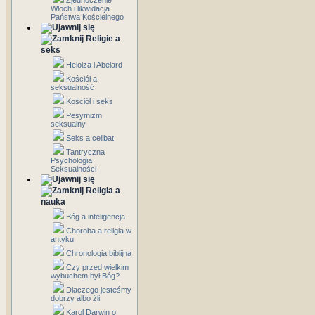
Zjednoczenie
Włoch i likwidacja
Państwa Kościelnego
Religie a
seks
Heloiza i Abelard
Kościół a
seksualność
Kościół i seks
Pesymizm
seksualny
Seks a celibat
Tantryczna
Psychologia
Seksualności
Religia a
nauka
Bóg a inteligencja
Choroba a religia w
antyku
Chronologia biblijna
Czy przed wielkim
wybuchem był Bóg?
Dlaczego jesteśmy
dobrzy albo źli
Karol Darwin o