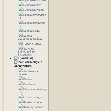
Symbolika kolorów
Symbolika koła
Symbolika lotosu
Sztuka bizantyjska
- 1
Sztuka bizanyjska
- 2
Sztuka islamu
Sztuka
starochrześcijańska
Tańce a religia
Św. Anna
Samotrzeć ze
Strzegomia
Religie a
architektura
Architektura
chrześci.
Babilon
Borobudur
Drewniane kościoły
- PL
Grecka świątynia
Kaliska cerkiew
Kościoły słupowe