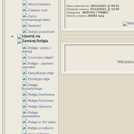
Wszechwiedza
Data utworzenia:
28/11/2021 @ 09:51
Ostatnie zmiany:
01/12/2021 @ 12:05
Zabawa i kult
Kategoria :
MUZYKA I TANIEC
Strona czytana
96083 razy
Zarys
fenomenologii ofiary
Świetość
Święta przestrzeń
Religia
Religia - jedna z
definicji
Czym jest religia?
Nikt jeszc
Religia - zjawisko
naturalne
Klasyfikacja religii
Etnologia religii
Religia
Bocheńskiego
Religia Durkheima
Religia Rousseau
Religia Skinnera
Religia
obywatelska
Religia w XIX wieku
Religia w kulturze