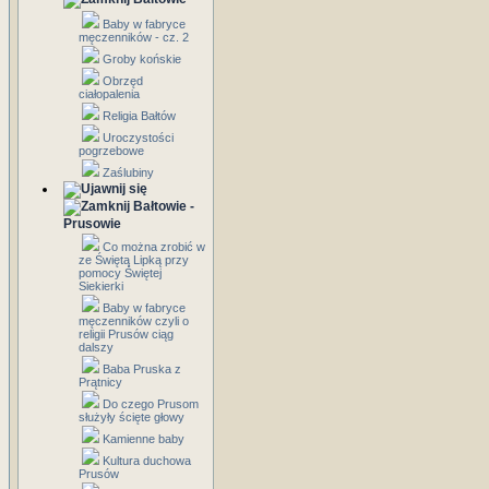
Baby w fabryce
męczenników - cz. 2
Groby końskie
Obrzęd
ciałopalenia
Religia Bałtów
Uroczystości
pogrzebowe
Zaślubiny
Bałtowie -
Prusowie
Co można zrobić w
ze Świętą Lipką przy
pomocy Świętej
Siekierki
Baby w fabryce
męczenników czyli o
religii Prusów ciąg
dalszy
Baba Pruska z
Prątnicy
Do czego Prusom
służyły ścięte głowy
Kamienne baby
Kultura duchowa
Prusów