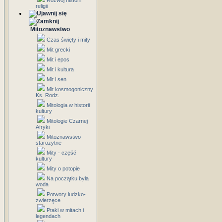
Rozwój historii
religii
Mitoznawstwo
Czas święty i mity
Mit grecki
Mit i epos
Mit i kultura
Mit i sen
Mit kosmogoniczny
Ks. Rodz.
Mitologia w historii
kultury
Mitologie Czarnej
Afryki
Mitoznawstwo
starożytne
Mity - część
kultury
Mity o potopie
Na początku była
woda
Potwory ludzko-
zwierzęce
Ptaki w mitach i
legendach