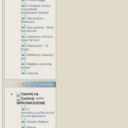
Polska wigilja
Poświęcić bożka,
czyli polskie
świętowanie Sobótki
Staropolska
Wielkanoc
Staropolskie - Boże
Narodzenie
Sylwestry, których
nigdy nie było
Walentynki - 14
lutego
Wielkanoc dawniej i
dziś
Wigilijne wierzenia
ludowe
Zapusty
Europa Pogańska
==>>
WPROWADZENIE
O
słowiańszczyźnie przed
chrześcijaństwem
Okolice Bałtyku
Religie