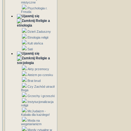
mistyczne
Psychologia r.
Freuda
Religie a
etnologia
Dzień Zaduszny
Etnologia religii
Kult słońca
Sati
Religie a
socjologia
Akty przemocy
Ateizm po czesku
Brat brud
Czy Zachód utracił
Boga
Grzechy i grzeszki
Instytucjonalizacja
religii
McJudaizm -
Kabała dla każdego!
Moda na
wegetarianizm
Mordy rytualne w