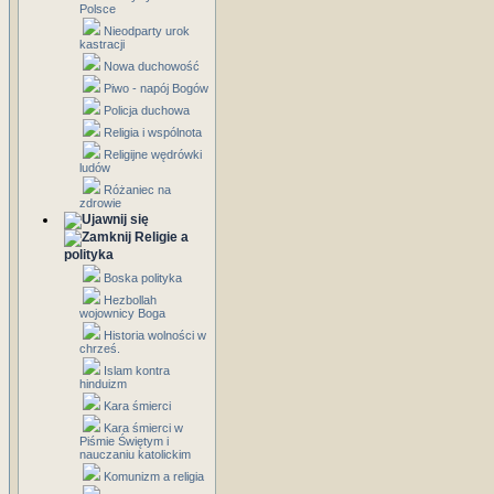
Polsce
Nieodparty urok
kastracji
Nowa duchowość
Piwo - napój Bogów
Policja duchowa
Religia i wspólnota
Religijne wędrówki
ludów
Różaniec na
zdrowie
Religie a
polityka
Boska polityka
Hezbollah
wojownicy Boga
Historia wolności w
chrześ.
Islam kontra
hinduizm
Kara śmierci
Kara śmierci w
Piśmie Świętym i
nauczaniu katolickim
Komunizm a religia