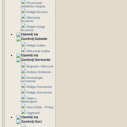
Etruskowie -
zakładnicy bogów
Religia Etruska
Wierzenia
Etrusków
Święte Księgi
Etrusków
Galowie
Religia Galów
Wierzenia Galów
Germanie
Bogowie i Olbrzymi
Kodeks Królewski
Kosmologia
Germanów
Religia Germanów
Religie Germanów
Saga o
Nibelungach
Stara Edda - Prolog
Yggdrasil
Goci