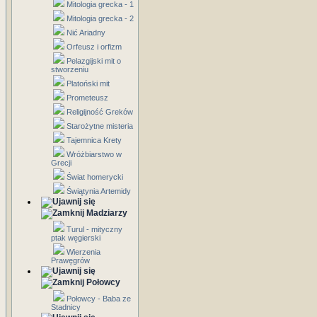
Mitologia grecka - 1
Mitologia grecka - 2
Nić Ariadny
Orfeusz i orfizm
Pelazgijski mit o
stworzeniu
Platoński mit
Prometeusz
Religijność Greków
Starożytne misteria
Tajemnica Krety
Wróżbiarstwo w
Grecji
Świat homerycki
Świątynia Artemidy
Madziarzy
Turul - mityczny
ptak węgierski
Wierzenia
Prawęgrów
Połowcy
Połowcy - Baba ze
Stadnicy