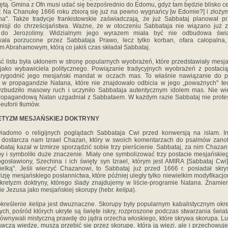
ętą. Gmina z Ofn musi udać się bezpośrednio do Edomu, gdyż tam będzie blisko ce
. Na Chanukę 1666 roku zbiorą się już na pewno wygnańcy [w Edomie?] i złożym
na". Także tradycje frankistowskie za­świadczają, że już Sabbataj planował pr
isji do chrześcijaństwa. Ważne, że w otoczeniu Sabbataja nie wiązano już 
do Jerozolimy. Widzialnym jego wyrazem miała być nie odbudowa świąt
wała porzucone przez Sabbataja Prawo, lecz tylko korban, ofara całopalna,
m Abrahamowym, którą co jakiś czas składał Sabbataj.
ć listu była ukłonem w stronę popularnych wyobra­żeń, które przedstawiały mesj
jako wybawiciela politycznego. Powiązanie tradycyjnych wyobrażeń z postaci
arygodnić jego mesjański mandat w oczach mas. To właśnie nawiązanie do p
w propagandzie Natana, które nie znajdowało odbicia w jego „poważnych" te
zbudziło masowy ruch i uczyniło Sabbataja autentycznym idolem mas. Nie wi
propagandową Natan uzgadniał z Sabbataem. W każdym razie Sabbataj nie protes
euforii tłumów.
ETYZM MESJAŃSKIEJ DOKTRYNY
iadomo o religijnych poglądach Sabbataja Cwi przed konwersją na islam. In
dostarcza nam Izrael Chazan, który w swoich komentarzach do psalmów zano
bataj kazał w Izmirze sporządzić sobie trzy pierścienie. Sabbataj, za nim Chazan
zby i symboliki duże znaczenie. Miały one symbolizować trzy postacie mesjańskie
ogosławiony, Szechina i ich święty syn Izrael, któ­rym jest AMIRA [Sabbataj Cwi]
ielką". Jeśli wierzyć Chazanowi, to Sabbataj już przed 1666 r. posiadał skry
wizję mesjańskiego posłannictwa, które później uległy tylko niewielkim modyfikac
nkretyzm doktryny, którego ślady znajdujemy w liście-programie Natana. Znamien
e Jezusa jako mesjańskiej skorupy (hebr.
kelipa
).
określenie
kelipa
jest dwuznaczne. Skorupy były popularnym kabalistycznym okre
ch, pośród któ­rych ukryte są święte iskry, rozproszone podczas stwarzania świata
równywali mistyczną prawdę do jądra orzecha włoskiego, które skrywa skorupa. Lu
wczą wiedzę, muszą przebić się przez skorupę, która ją więzi, ale i przechowuj