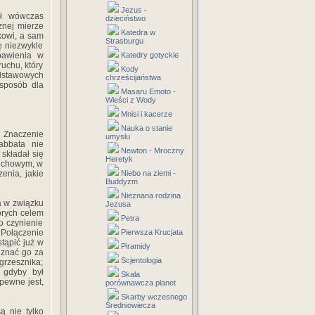
Jezus -
ił wówczas
dzieciństwo
znej mierze
Katedra w
kowi, a sam
Strasburgu
ę niezwykle
bawienia w
Katedry gotyckie
uchu, który
Kody
odstawowych
chrześcijaństwa
 sposób dla
Masaru Emoto -
Wieści z Wody
Mnisi i kacerze
Nauka o stanie
. Znaczenie
umyslu
abbata nie
Newton - Mroczny
 składał się
Heretyk
duchowym, w
enia, jakie
Niebo na ziemi -
Buddyzm
Nieznana rodzina
 a w związku
Jezusa
tórych celem
Petra
o czynienie
 Połączenie
Pierwsza Krucjata
tąpić już w
Piramidy
uznać go za
Scjentologia
grzesznika;
 gdyby był
Skala
pewne jest,
porównawcza planet
Skarby wczesnego
Średniowiecza
ą nie tylko