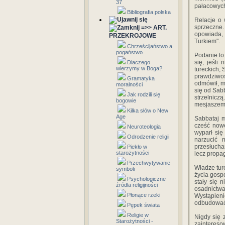
37
pałacowych
Bibliografia polska
Relacje o 
sprzeczne
=>> ART.
opowiada, 
PRZEKROJOWE
Turkiem".
Chrześcijaństwo a
pogaństwo
Podanie to
się, jeśli
Dlaczego
wierzymy w Boga?
tureckich,
prawdziwoś
Gramatyka
odmówił, m
moralności
się od Sab
Jak rodzili się
strzelniczą
bogowie
mesjaszem
Kilka słów o New
Age
Sabbataj m
cześć nowe
Neuroteologia
wyparł się
Odrodzenie religii
narzucić 
przesłucha
Piekło w
starożytności
lecz propa
Przechwytywanie
Władze tur
symboli
życia gospo
Psychologiczne
stały się 
źródła religijności
osadnictw
Płonące rzeki
Wystąpieni
odbudować 
Pępek świata
Religie w
Nigdy się 
Starożytności -
zaintereso