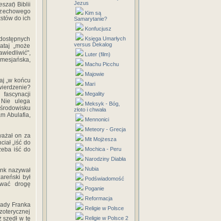
Jezus
eszat
) Biblii
orzechowego
Kim są
kstów do ich
Samarytanie?
Konfucjusz
j dostępnych
Księga Umarłych
versus Dekalog
bataj „może
wiedliwić",
Luter (film)
a mesjańska,
Machu Picchu
Majowie
aj „w końcu
Mari
wierdzenie?
fascynacji
Megality
. Nie ulega
Meksyk - Bóg,
 środowisku
złoto i chwała
m Abulafia,
Mennonici
Meteory - Grecja
ważał on za
Mit Mojżesza
iał „iść do
zeba iść do
Mochica - Peru
Narodziny Diabła
Nubia
ank nazywał
areński był
Podświadomość
ować drogę
Poganie
Reformacja
łady Franka
Religie w Polsce
zoterycznej
 szedł w tę
Religie w Polsce 2