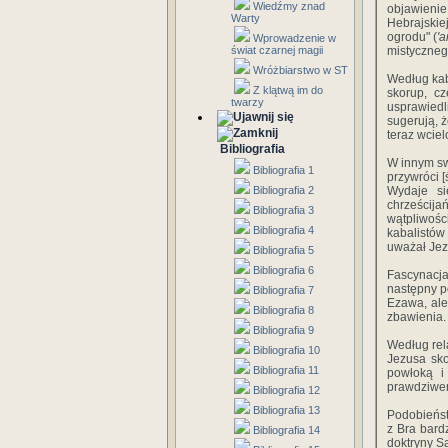
Wiedźmy znad
objawienie
Warty
Hebrajskie
ogrodu" (
'a
Wprowadzenie w
świat czarnej magii
mistyczneg
Wróżbiarstwo w ST
Według kaba
Z klątwą im do
skorup, cz
twarzy
usprawiedl
sugerują, ż
teraz wcie
Bibliografia
W innym sw
Bibliografia 1
przywróci 
Bibliografia 2
Wydaje si
chrześcija
Bibliografia 3
wątpliwośc
Bibliografia 4
kabalistów
uważał Jez
Bibliografia 5
Bibliografia 6
Fascynacja
następny p
Bibliografia 7
Ezawa, ale
Bibliografia 8
zbawienia.
Bibliografia 9
Według rel
Bibliografia 10
Jezusa sko
Bibliografia 11
powłoką i
prawdziwe
Bibliografia 12
Bibliografia 13
Podobieńst
z Bra bard
Bibliografia 14
doktryny S