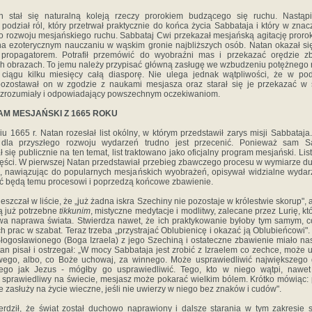
 stał się naturalną koleją rzeczy prorokiem budzącego się ruchu. Nastąp
podział ról, który przetrwał praktycznie do końca życia Sabbataja i który w znac
 o rozwoju mesjańskiego ruchu. Sabbataj Cwi przekazał mesjańską agitację proro
 na ezoterycznym nauczaniu w wąskim gronie najbliższych osób. Natan okazał si
propagatorem. Potrafił przemówić do wyobraźni mas i przekazać orę­dzie z
h obrazach. To jemu należy przypisać główną zasługę we wzbudzeniu potężnego r
ciągu kilku miesięcy całą diasporę. Nie ulega jednak wątpliwości, że w p
ozostawał on w zgodzie z naukami mesjasza oraz starał się je przekazać w
 zrozumiały i odpowiadający powszechnym oczekiwaniom.
AM MESJAŃSKI Z 1665 ROKU
u 1665 r. Natan rozesłał list okólny, w którym przedstawił zarys misji Sabbataja
u dla przyszłego rozwoju wydarzeń trudno jest przecenić. Ponieważ sam S
się publicznie na ten temat, list traktowano jako oficjalny program mesjański. List
ęści. W pierwszej Natan przedstawiał przebieg zbawczego procesu w wymiarze 
ś, nawiązując do popularnych mesjańskich wyobrażeń, opisywał widzialne wydarz
ć będą temu procesowi i poprzedzą końcowe zbawienie.
szczał w liście, że „już żadna iskra Szechiny nie pozostaje w królestwie skorup",
są już potrzebne
tikkunim
, mistyczne medytacje i modlitwy, zalecane przez Lurię, k
wa naprawa świata. Stwierdza nawet, że ich praktykowanie byłoby tym samym, c
h prac w szabat. Teraz trzeba „przystrajać Oblubienicę i okazać ją Oblubieńcowi".
łogosławionego (Boga Izraela) z jego Szechiną i ostateczne zbawienie miało nas
tan pisał i ostrzegał: „W mocy Sabbataja jest zrobić z Izraelem co zechce, może 
wego, albo, co Boże uchowaj, za winnego. Może usprawiedliwić największego 
iego jak Jezus - mógłby go usprawiedliwić. Tego, kto w niego wątpi, nawet
j sprawiedliwy na świecie, mesjasz może pokarać wielkim bólem. Krótko mówiąc: 
ie zasłuży na życie wieczne, jeśli nie uwierzy w niego bez znaków i cudów".
erdził, że świat został duchowo naprawiony i dalsze starania w tym zakresie s