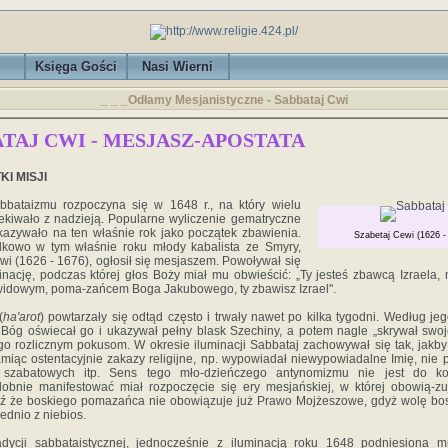
Księga Gości
Nasi Wierni
_ _ _Odłamy Mesjanistyczne - Sabbataj Cwi
TAJ CWI - MESJASZ-APOSTATA
KI MISJI
abbataizmu rozpoczyna się w 1648 r., na który wielu
kiwało z nadzieją. Popularne wyliczenie gematryczne
azywało na ten właśnie rok jako początek zbawienia.
Szabetaj Cewi (1626 -
kowo w tym właśnie roku młody kabalista ze Smyry,
wi (1626 - 1676), ogłosił się mesjaszem. Powoływał się
inację, podczas której głos Boży miał mu obwieścić: „Ty jesteś zbawcą Izraela,
dowym, poma-zańcem Boga Jakubowego, ty zbawisz Izrael".
(
ha'arot
) powtarzały się odtąd często i trwały nawet po kilka tygodni. Według je
 Bóg oświecał go i ukazywał pełny blask Szechiny, a potem nagle „skrywał swoje
o rozlicznym pokusom. W okresie iluminacji Sabbataj zachowywał się tak, jakby
miąc ostentacyjnie zakazy religijne, np. wypowiadał niewypowiadalne Imię, nie p
 szabatowych itp. Sens tego mło-dzieńczego antynomizmu nie jest do ko
bnie manifestować miał rozpoczęcie się ery mesjańskiej, w której obowią-zu
ź że boskiego pomazańca nie obowiązuje już Prawo Mojżeszowe, gdyż wolę bo
ednio z niebios.
dycji sabbataistycznej, jednocześnie z iluminacją roku 1648 podniesiona m