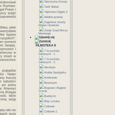
Starożytna Grecja
westionował
do Rzymian
.
Tadź Mahal
ąpił Prawo i
Tajemnice Egiptu 2
yscy pojęli
zapowiedzi
Wielkie pytania
Zaginione skarby
Majów i Azteków
itwy, jakie
Zwoje Znad Morza
owarzystwie
Martwego
 Nie będzie
azyjskich".
 ten moment
mi Świętej.
FILMOTEKA II
zproszeni i
7 Grzechów
e wówczas w
Głównych - 1
zy zmarli w
7 Grzechów
Powszechne
Głównych - 2
Abraham
od poglądów
Arabia Saudyjska
ści - Natan
ny. Inaczej
Aztekowie
o kabaliści
Bizancjum
 ani jedna
Bogowie i Boginie -
ał. Również
Grecja
ria
(Księga
sób, które
Buddyzm
inną wizję
Bóg i sztuka
Celtowie
aby nikt nie
Celtowie 2
rajach poza