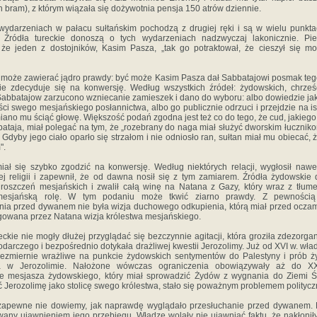
 bram), z którym wiązała się dożywotnia pensja 150 atrów dziennie.
wydarzeniach w pałacu sułtańskim pochodzą z drugiej ręki i są w wielu punkt
. Źródła tureckie donoszą o tych wydarzeniach nadzwyczaj lakonicznie. Pie
że jeden z dostojników, Kasim Pasza, „tak go potraktował, że cieszył się m
 może zawierać jądro prawdy: być może Kasim Pasza dał Sabbatajowi posmak tego
 nie zdecyduje się na konwersję. Według wszystkich źródeł: żydowskich, chrześc
 Sabbatajow zarzucono wzniecanie zamieszek i dano do wyboru: albo dowiedzie j
ci swego mesjańskiego posłannictwa, albo go publicznie odrzuci i przejdzie na i
iano mu ściąć głowę. Większość podań zgodna jest też co do tego, że cud, jakie
bataja, miał polegać na tym, że „rozebrany do naga miał służyć dworskim łuczniko
. Gdyby jego ciało oparło się strzałom i nie odniosło ran, sułtan miał mu obiecać, 
".
iał się szybko zgodzić na konwersję. Według niektó­rych relacji, wygłosił nawe
j religii i zapewnił, że od dawna nosił się z tym zamiarem. Źródła żydowskie 
 roszczeń mesjańskich i zwalił całą winę na Natana z Gazy, który wraz z tłu
mesjańską rolę. W tym podaniu może tkwić ziarno prawdy. Z pewnośc
nia przed dywanem nie była wizja duchowego odkupienia, którą miał przed oczam
gowana przez Natana wizja królestwa mesjańskiego.
eckie nie mogły dłużej przyglą­dać się bezczynnie agitacji, która groziła zdezorg
darczego i bezpośrednio dotykała drażliwej kwestii Jerozolimy. Już od XVI w. wła
niezmiernie wrażliwe na punkcie żydowskich sentymentów do Palestyny i prób 
a w Jerozolimie. Nałożone wówczas ograniczenia obowią­zywały aż do X
e mesjasza żydowskiego, który miał sprowadzić Żydów z wygnania do Ziemi Ś
Jerozolimę jako stolicę swego królestwa, stało się poważnym problemem polityc
zapewne nie dowiemy, jak naprawdę wyglądało przesłuchanie przed dywanem. N
wany ujawnieniem jego przebiegu. Władze wolały nie ujawniać faktu, że nakłonił