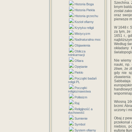
Szechina. Z
Historia Boga
bnym balda
Historia Piekła
został zak
oraz swoje
Historia grzechu
pierwsze m
Kozioł ofiarny
W 1648 r. 
Krytyka religii
za tym, że
Mistycyzm
1651 r., g
Nadnaturalna moc
najbliższy
Według świ
Objawienia
okładany 
Oblicza
światopogl
reinkarnacji
Nie wiemy 
Ofiara
nauki, np.
Opętanie
żliwe, że 
Piekło
gdy nie s
zbawienia 
Początki badań
Sabbataja 
religii PL
europejski
Początki
handlowyc
religioznawstwa
wspominaj
Politeizm
Wiosną 166
Raj
brzmi: Abr
Religijność a
uczony i mi
duchowość
Obaj z pew
Sumienie
przekonał 
Symbol
niebios, p
System ofiarny
euforię tłu