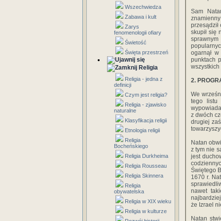
Wszechwiedza
Sam Natan
Zabawa i kult
znamienny 
przesądził
Zarys
skupił się
fenomenologii ofiary
sprawnym 
Świetość
popularnyc
Święta przestrzeń
ogarnął w 
punktach p
wszystkich
Religia
Religia - jedna z
2. PROGR
definicji
We wrześni
Czym jest religia?
tego list
Religia - zjawisko
wypowiadał 
naturalne
z dwóch cz
Klasyfikacja religii
drugiej za
towarzyszy
Etnologia religii
Religia
Natan obwie
Bocheńskiego
z tym nie 
Religia Durkheima
jest ducho
codziennyc
Religia Rousseau
Świętego B
Religia Skinnera
1670 r. Na
sprawiedli
Religia
nawet tak
obywatelska
najbardzie
Religia w XIX wieku
że Izrael n
Religia w kulturze
Natan stwi