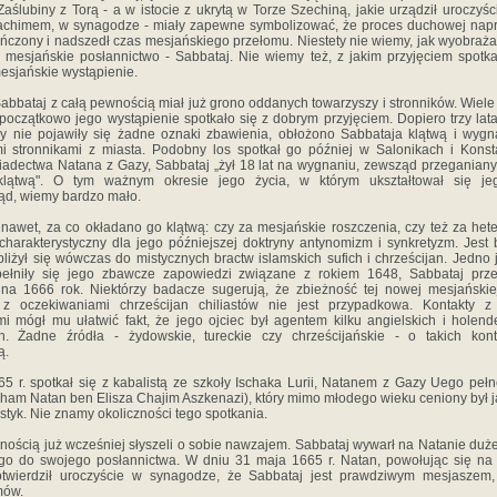
aślubiny z Torą - a w istocie z ukrytą w Torze Szechiną, jakie urządził uroczyśc
chimem, w synagodze - miały zapewne symbolizować, że proces duchowej nap
ończony i nadszedł czas mesjańskiego przełomu. Niestety nie wiemy, jak wyobra­żał
 mesjańskie posłannictwo - Sabbataj. Nie wiemy też, z jakim przyjęciem spotka
esjańskie wystąpienie.
Sabbataj z całą pewnością miał już grono oddanych towarzyszy i stronników. Wiel
 początkowo jego wystąpienie spotkało się z dobrym przyjęciem. Dopiero trzy lata
dy nie pojawiły się żadne oznaki zbawienia, obłożono Sabbataja klątwą i wyg
mi stronnikami z miasta. Podobny los spotkał go później w Salonikach i Konst
adectwa Natana z Gazy, Sabbataj „żył 18 lat na wygnaniu, zewsząd przeganiany
klątwą". O tym ważnym okresie jego życia, w którym ukształtował się jego
ąd, wiemy bardzo mało.
nawet, za co okładano go klątwą: czy za mesjańskie roszczenia, czy też za het
 charakterystyczny dla jego późniejszej doktryny antynomizm i synkretyzm. Jest
zbliżył się wówczas do mistycznych bractw islamskich sufich i chrześcijan. Jedno 
pełniły się jego zbawcze zapowiedzi związane z rokiem 1648, Sabbataj prze
na 1666 rok. Niektórzy badacze sugerują, że zbieżność tej nowej mesjańskiej
z oczekiwaniami chrześcijan chiliastów nie jest przypadkowa. Kontakty z 
mi mógł mu ułatwić fakt, że jego ojciec był agentem kilku angielskich i holende
h. Żadne źródła - żydowskie, tureckie czy chrześcijańskie - o takich kont
ą.
5 r. spotkał się z kabalistą ze szkoły Ischaka Lurii, Natanem z Gazy Uego peł
aham Natan ben Elisza Chajim Aszkenazi), który mimo młodego wieku ceniony był j
styk. Nie znamy okoliczności tego spotkania.
nością już wcześniej słyszeli o sobie nawzajem. Sabbataj wywarł na Natanie duże
go do swojego posłannictwa. W dniu 31 maja 1665 r. Natan, powołując się na
otwierdził uroczyście w synagodze, że Sabbataj jest prawdziwym mesjaszem
mów.