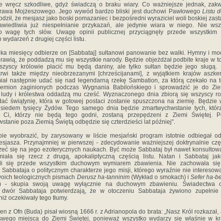
e wręcz szkodliwe, gdyż świadczą o braku wiary. Co ważniejsze jednak, zak
rawa Mojżeszowego. Jego wywód bardzo bliski jest duchowi Pawłowego
Listu 
ził, że mesjasz jako boski pomazaniec i bezpośredni wyraziciel woli boskiej zast
awiedliwia już niespełnianie przykazań, ale jedynie wiara w niego. Nie wsz
o wagę tych słów. Uwagę opinii publicznej przyciągnęły przede wszystkim 
 wydarzeń z drugiej części listu.
kilka miesięcy odbierze on [Sabbataj] sułtanowi panowanie bez walki. Hymny i modl
rawią, że poddadzą mu się wszystkie narody. Będzie objeżdżał podbite kraje w t
szyscy królowie płacić mu będą daniny, ale tylko sułtan będzie jego sługą.
rwi także mię­dzy nieobrzezanymi [chrześcijanami], z wyjątkiem krajów aszken
iał następnie udać się nad legendarną rzekę Sambation, za którą czekało na
lemion zaginionych podczas Wygnania Babilońskiego i sprowadzić je do Zie
 ludy i królestwa oddadzą mu cześć. Wyznaczonego dnia zbiorą się wszyscy ro
ać świątynię, która w gotowej postaci zostanie spuszczona na ziemię. Będzi
 siedem tysięcy Żydów. Tego samego dnia będzie zmartwychwstanie tych, któr
e. Ci, którzy nie będą tego godni, zostaną przepędzeni z Ziemi Świętej. 
tanie poza Ziemią Świętą odbędzie się czterdzieści lat później".
ie wyobrazić, by zarysowany w liście mesjański program istotnie odbiegał 
jasza. Przynajmniej w pierwszej - zdecydowanie ważniejszej doktrynalnie czę
zeć się na jego ezoterycznych naukach. Być może Sabbataj był nawet konsultowa
ała się rzecz z drugą, apokaliptyczną częścią listu. Natan i Sabbataj jak
ali się przede wszystkim duchowym wymiarem zbawienia. Nie zachowała się
Sabbataja o politycznym charakterze jego misji, którego wyraźnie nie interesow
oich teologicznych pismach
Derusz ha-tanninim
(Wykład o smokach) i
Sefer ha-be
a) - skupia swoją uwagę wyłącznie na duchowym zbawieniu. Świadectwa o
y dwór Sabbataja potwierdzają, że w otoczeniu Sabbataja żywiono zupełnie 
iż oczekiwały tego tłumy.
 z Ofn (Buda) pisał wiosną 1666 r. z Adrianopola do brata: „Nasz Król rozkazał, 
swego miejsca do Ziemi Świętej, ponieważ wszystko wydarzy się właśnie w k