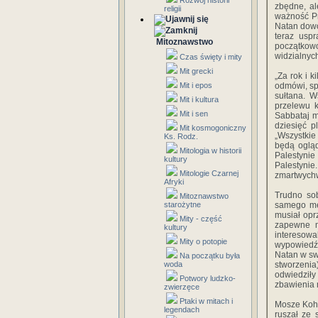
Rozwój historii
zbędne, al
religii
ważność P
Natan dowod
teraz uspr
Mitoznawstwo
początkow
widzialnych
Czas święty i mity
Mit grecki
„Za rok i 
Mit i epos
odmówi, sp
sułtana. W
Mit i kultura
przelewu k
Mit i sen
Sabbataj m
dziesięć p
Mit kosmogoniczny
„Wszystkie
Ks. Rodz.
będą ogląd
Mitologia w historii
Palestynie
kultury
Palestyni
Mitologie Czarnej
zmartwychws
Afryki
Trudno sob
Mitoznawstwo
starożytne
samego mes
musiał opr
Mity - część
zapewne mi
kultury
interesow
Mity o potopie
wypowiedź 
Natan w sw
Na początku była
woda
stworzeni
odwiedził
Potwory ludzko-
zbawienia n
zwierzęce
Ptaki w mitach i
Mosze Kohen
legendach
ruszał ze 