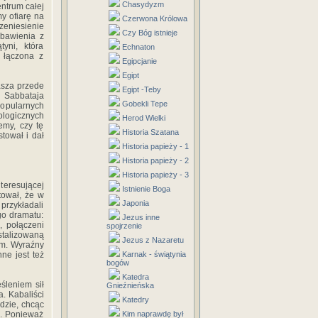
Chasydyzm
ntrum całej
y ofiarę na
Czerwona Królowa
zeniesienie
Czy Bóg istnieje
zbawienia z
yni, która
Echnaton
 łączona z
Egipcjanie
Egipt
asza przede
Egipt -Teby
ą Sabbataja
Gobekli Tepe
opularnych
ologicznych
Herod Wielki
emy, czy tę
Historia Szatana
tował i dał
Historia papieży - 1
Historia papieży - 2
Historia papieży - 3
teresującej
Istnienie Boga
tował, że w
Japonia
 przykładali
go dramatu:
Jezus inne
, połączeni
spojrzenie
stalizowaną
Jezus z Nazaretu
jom. Wyraźny
ne jest też
Karnak - świątynia
bogów
Katedra
śleniem sił
Gnieźnieńska
. Kabaliści
Katedry
dzie, chcąc
e. Ponieważ
Kim naprawdę był