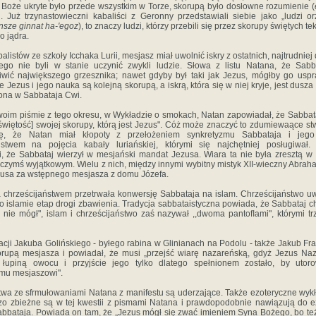
 Boże ukryte było przede wszystkim w Torze, skorupą było dosłowne rozumienie (
j. Już trzynastowieczni kabaliści z Geronny przedstawiali siebie jako „ludzi 
nsze ginnat ha-'egoz
), to znaczy ludzi, którzy przebili się przez skorupy świętych te
o jądra.
listów ze szkoły Icchaka Lurii, mesjasz miał uwolnić iskry z ostatnich, najtrudnie
ego nie byli w stanie uczynić zwykli ludzie. Słowa z listu Natana, że Sab
iwić największego grzesznika; nawet gdyby był taki jak Jezus, mógłby go uspra
e Jezus i jego nauka są kolejną skorupą, a iskrą, która się w niej kryje, jest dusz
lona w Sabbataja Cwi.
oim piśmie z tego okresu, w Wykładzie o smokach, Natan zapowiadał, że Sabbat
[świętość] swojej skorupy, którą jest Jezus". Cóż może znaczyć to zdumiewaące st
ę, że Natan miał kłopoty z przełożeniem synkretyzmu Sabbataja i jego 
ństwem na pojęcia kabały luriańskiej, którymi się najchętniej posługiwał
i, że Sabbataj wierzył w mesjański mandat Jezusa. Wiara ta nie była zresztą w
 czymś wyjątkowym. Wielu z nich, między innymi wybitny mistyk XII-wieczny Abraha
usa za wstępnego mesjasza z domu Józefa.
 chrześcijaństwem przetrwała konwersję Sabbataja na islam. Chrześcijaństwo u
o islamie etap drogi zbawienia. Tradycja sabbataistyczna powiada, że Sabbataj chc
 nie mógł", islam i chrześcijaństwo zaś nazywał ,,dwoma pantoﬂami", którymi tr
acji Jakuba Golińskiego - byłego rabina w Glinianach na Podolu - także Jakub Fr
rupą mesjasza i powiadał, że musi „przejść wiarę nazareńską, gdyż Jezus Naz
 łupiną owocu i przyjście jego tylko dlatego spełnionem zostało, by utor
mu mesjaszowi".
wa ze sfrmułowaniami Natana z manifestu są uderzające. Także ezoteryczne wyk
zo zbieżne są w tej kwestii z pismami Natana i prawdopodobnie nawiązują do e
abbataja. Powiada on tam, że „Jezus mógł się zwać imieniem Syna Bo­żego, bo też