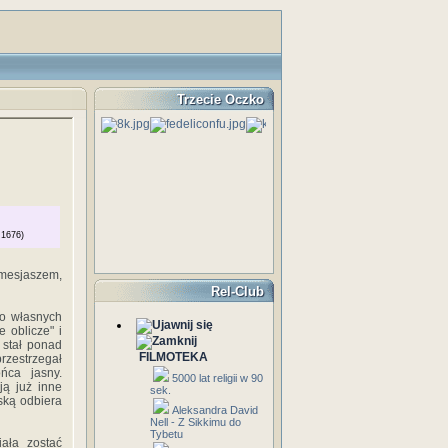
Trzecie Oczko
 1676)
 mesjaszem,
Rel-Club
go własnych
 oblicze" i
 stał ponad
FILMOTEKA
rzestrzegał
ńca jasny.
5000 lat religii w 90
ją już inne
sek.
ską odbiera
Aleksandra David
Nell - Z Sikkimu do
Tybetu
iała zostać