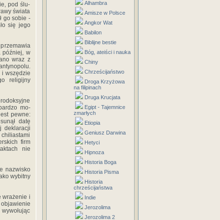
Alhambra
ie, pod ślu-
rawy świata
Amisze w Polsce
 go sobie -
Angkor Wat
ło się jego
Babilon
Biblijne bestie
e przemawia
 później, w
Bóg, ateiści i nauka
nano wraz z
Chiny
antynopolu.
Chrześcijaństwo
 i wszędzie
 religijny
Droga Krzyżowa
na filipinach
Druga Krucjata
erodoksyjne
 bardzo mo­
Egipt - Tajemnice
zmarłych
jest pewne:
sunął datę
Etiopia
 deklaracji
Geniusz Darwina
chiliastami
rskich firm
Hetyci
aktach nie
Hipnoza
Historia Boga
ne nazwisko
Historia Pisma
ako wybitny
Historia
chrześcijaństwa
 wrażenie i
Indie
 objawienie
Jerozolima
, wywołując
Jerozolima 2