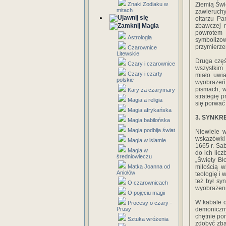
Znaki Zodiaku w
Ziemią Świ
mitach
zawieruchy
ołtarzu Pa
Magia
zbawczej m
powrotem 
Astrologia
symbolizo
przymierze
Czarownice
Litewskie
Druga częś
Czary i czarownice
wszystkim 
Czary i czarty
miało uwi
polskie
wyobrażeń 
pismach, w
Kary za czarymary
strategię 
Magia a religia
się porwać 
Magia afrykańska
3. SYNKR
Magia babilońska
Magia podbija świat
Niewiele w
wskazówki 
Magia w islamie
1665 r. Sab
Magia w
do ich lic
średniowieczu
„Święty Bł
Matka Joanna od
miłością w
Aniołów
teologię i 
też był sy
O czarownicach
wyobrażeni
O pojęciu magii
W kabale 
Procesy o czary -
Prusy
demoniczny
chętnie po
Sztuka wróżenia
zdobyć zba