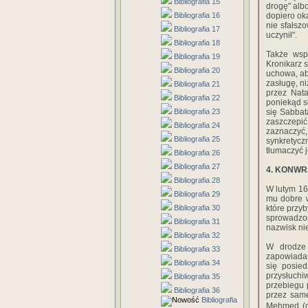
Bibliografia 15
drogę" albo
Bibliografia 16
dopiero ok
nie sfałsz
Bibliografia 17
uczynił".
Bibliografia 18
Także wsp
Bibliografia 19
Kronikarz 
Bibliografia 20
uchowa, ab
zasługę, ni
Bibliografia 21
przez Nata
Bibliografia 22
poniekąd s
Bibliografia 23
się Sabbat
zaszczepi
Bibliografia 24
zaznaczyć
Bibliografia 25
synkretyc
tłumaczyć 
Bibliografia 26
Bibliografia 27
4. KONWR
Bibliografia 28
W lutym 16
Bibliografia 29
mu dobre w
Bibliografia 30
które przy
sprowadzo
Bibliografia 31
nazwisk nie
Bibliografia 32
W drodze 
Bibliografia 33
zapowiadan
Bibliografia 34
się posied
przysłuchi
Bibliografia 35
przebiegu 
Bibliografia 36
przez same
Bibliografia
Mehmed (od