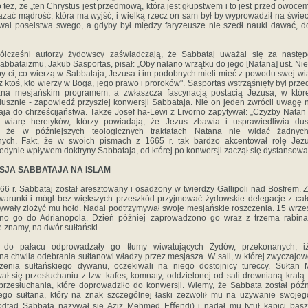
 też, że „ten Chrystus jest przedmową, która jest głupstwem i to jest przed owoce
azać mądrość, która ma wyjść, i wielką rzecz on sam był­ by wyprowadził na świec
ował poselstwa swego, a gdyby był między faryzeusze nie szedł nauki dawać, d
ółcześni autorzy żydowscy zaświadczają, że Sabbataj uważał się za następ
sabbataizmu, Jakub Sasportas, pisał: „Oby nalano wrzątku do jego [Natana] ust. Ni
y ci, co wierzą w Sabbataja, Jezusa i im podobnych mieli mieć z powodu swej wi
ż ktoś, kto wierzy w Boga, jego prawo i proroków". Sasportas wstrząśnięty był pr
na mesjańskim programem, a zwłaszcza fascynacją postacią Jezusa, w które
łusznie - zapowiedź przyszłej konwersji Sabbataja. Nie on jeden zwrócił uwagę n
aja do chrześcijaństwa. Także Josef ha-Lewi z Livorno zapytywał: „Czyżby Natan
ć wiarę heretyków, którzy powiadają, że Jezus zbawia i usprawiedliwia dus
, że w późniejszych teologicznych traktatach Natana nie widać żadnych
znych. Fakt, że w swoich pismach z 1665 r. tak bardzo akcentował rolę Jez
jedynie wpływem doktryny Sabbataja, od której po konwersji zaczął się dystansowa
SJA SABBATAJA NA ISLAM
66 r. Sabbataj został aresztowany i osadzony w twierdzy Gallipoli nad Bosfrem.
arunki i mógł bez większych przeszkód przyjmować żydowskie delegacje z cał
bywały złożyć mu hołd. Nadal podtrzymywał swoje mesjańskie roszczenia. 15 wrześ
no go do Adrianopola. Dzień później zaprowadzono go wraz z trzema rabinam
 znamy, na dwór sułtański.
do pałacu odprowadzały go tłumy wiwatujących Żydów, przekonanych, i
a chwila odebrania sułtanowi władzy przez mesjasza. W sali, w której zwyczajo
zenia sułtań­skiego dywanu, oczekiwali na niego dostojnicy tureccy. Sułta
wał się przesłuchaniu z tzw. kafes, komnaty, oddzielonej od sali drewnianą kratą
przesłuchania, które doprowadziło do konwersji. Wiemy, że Sabbata został późni
go sułtana, który na znak szczególnej łaski zezwolił mu na używanie swoje
tąd Sabbata nazywał się Aziz Mehmed Eﬀendi) i nadał mu tytuł kapici baszi