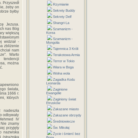
m. Przyszedł
Rzymianie
ie, żeby on
Sekrety Buddy
obrze byłby
Sekrety Delf
Shangri-La
cę Jezusa.
ech nas Bóg
Szamanizm -
ary większą
Korea
zedstawionym
Szamanizm -
j widział -
Mongolia
a zbliżenie
Tajemnica 3 Króli
 chciał nam
ze". Warto
Terakotowa Armia
 tendencji
Terror w Tokio
usa, można
ć.
Wiara w Boga
Wolna wola
Zagadka Kodu
Leonarda
 Zapewniono
ego świata,
Zaginione
nia 1666 r.
Ewangelie
i, których
Zaginiony świat
Etrusków
Zakazane miasto
ż nadeszła
wo odbywały
Zakazane obrzędy
n Mehmed IV
Średniowiecze
. Nie znamy
ej przyjęty
Św. Mikołaj
go nazwiska
Życie i śmierć bez
 (strażnika
Boga