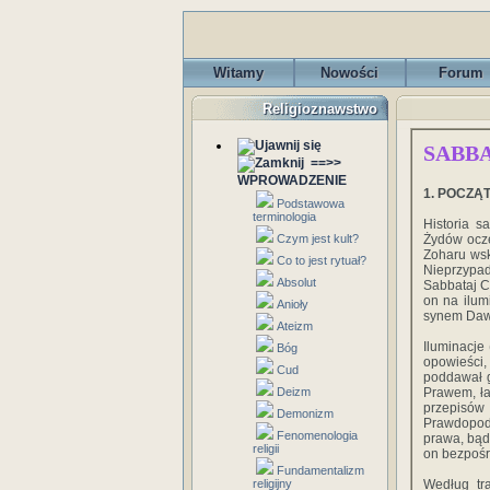
Witamy
Nowości
Forum
Religioznawstwo
SABBA
==>>
WPROWADZENIE
1. POCZĄT
Podstawowa
terminologia
Historia s
Czym jest kult?
Żydów ocze
Zoharu wsk
Co to jest rytuał?
Nieprzypad
Absolut
Sabbataj C
on na ilum
Anioły
synem Dawi
Ateizm
Iluminacje 
Bóg
opowieści,
Cud
poddawał g
Deizm
Prawem, ła
przepisów
Demonizm
Prawdopodo
Fenomenologia
prawa, bąd
religii
on bezpośr
Fundamentalizm
religijny
Według tra