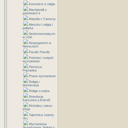
Komunizm a religia
Machiavelli o
państwach k
Matylda z Canossy
Mieszko I religia i
polityka
Neokonserwatyzm
w USA
Neopoganizm w
Niemczech
Pacelli i Pavelic
Państwo i związki
wyznaniowe
Pierwsza
Poprawka
Prawo wyznaniowe
Religia i
demokracja
Religie a wojna
Rewolucja
francuska a Kościół
Richelieu i raison
d'état
Tajemnica Joanny
'Arc
Wyznaniowa
Skandynawia: Religia a