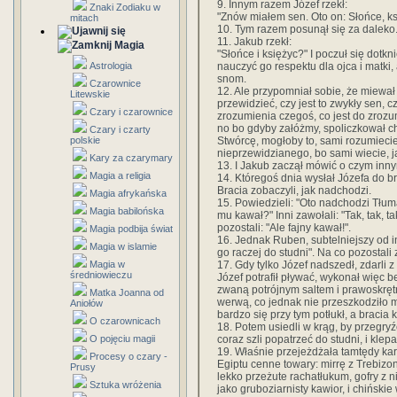
9. Innym razem Józef rzekł:
Znaki Zodiaku w
"Znów miałem sen. Oto on: Słońce, k
mitach
10. Tym razem posunął się za daleko.
11. Jakub rzekł:
Magia
"Słońce i księżyc?" I poczuł się dotkn
nauczyć go respektu dla ojca i matki,
Astrologia
snom.
Czarownice
12. Ale przypomniał sobie, że miewał 
Litewskie
przewidzieć, czy jest to zwykły sen, 
Czary i czarownice
zrozumienia czegoś, co jest do zrozum
no bo gdyby załóżmy, spoliczkował c
Czary i czarty
Stwórcę, mogłoby to, sami rozumiecie,
polskie
nieprzewidzianego, bo sami wiecie, 
Kary za czarymary
13. I Jakub zaczął mówić o czym inn
Magia a religia
14. Któregoś dnia wysłał Józefa do br
Bracia zobaczyli, jak nadchodzi.
Magia afrykańska
15. Powiedzieli: "Oto nadchodzi Tłuma
Magia babilońska
mu kawał?" Inni zawołali: "Tak, tak, 
pozostali: "Ale fajny kawał!".
Magia podbija świat
16. Jednak Ruben, subtelniejszy od i
Magia w islamie
go raczej do studni". Na co pozostali 
17. Gdy tylko Józef nadszedł, zdarli z
Magia w
średniowieczu
Józef potrafił pływać, wykonał więc 
zwaną potrójnym saltem i prawoskrętną
Matka Joanna od
werwą, co jednak nie przeszkodziło m
Aniołów
bardzo się przy tym potłukł, a bracia k
O czarownicach
18. Potem usiedli w krąg, by przegryź
coraz szli popatrzeć do studni, i klepal
O pojęciu magii
19. Właśnie przejeżdżała tamtędy ka
Procesy o czary -
Egiptu cenne towary: mirrę z Trebizo
Prusy
lekko przeżute rachatłukum, gofry z 
Sztuka wróżenia
jako gruboziarnisty kawior, i chiński