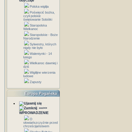
obyczaje
Polska wigilja
Poświęcić bożka,
czyli polskie
świętowanie Sobótki
Staropolska
Wielkanoc
Staropolskie - Boże
Narodzenie
Sylwestry, których
nigdy nie było
Walentynki - 14
lutego
Wielkanoc dawniej i
dziś
Wigilijne wierzenia
ludowe
Zapusty
Europa Pogańska
==>>
WPROWADZENIE
O
słowiańszczyźnie przed
chrześcijaństwem