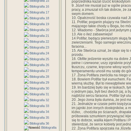
Bibliografia 15
poprzednika kazał rzucić krokodylom
9. Józef nie musiał już w ogóle prac
Bibliografia 16
pracy, a zmuszał ich tak dobrze, że 
Bibliografia 17
swym domem.
10. Opatrzność boska czuwała nad J
Bibliografia 18
11. Potifar, poganin plujący na Stwó
Bibliografia 19
mającego takie chody u Boga, bo móg
12. Wiadomo - Stwórca jest jedynym
Bibliografia 20
13. Ale o ileż zabawniejsi!
Bibliografia 21
14 Potifar, będący pierwszym sługą f
Bibliografia 22
zwierzeniami. Tego samego wieczoru 
faraona...
Bibliografia 23
15. Ale Stwórca uznał, że staje się 
Bibliografia 24
przodu.
16. Obfite jedzenie wyszło na dobre J
Bibliografia 25
pełne i czerwone; uszy zgrabnie przyl
Bibliografia 26
tłuszczu, czarne, kręcone włosy wych
temperamentu unosił mu szatę do gór
Bibliografia 27
17. Żona Potifara zwróciła na niego u
Bibliografia 28
18. Bowiem Potifar był eunuchem. Fa
Bibliografia 29
wierną służbę. Był to niewątpliwie wie
19. Im bardziej było się w łaskach, 
Bibliografia 30
o jednym jaju, byli bez dwóch jaj, a byl
Bibliografia 31
najbliżsi sercu faraona. Potifar był 
20. Jego żona była dumna, że jest 
Bibliografia 32
21. Jednakże w czasie pełni księżyca 
Bibliografia 33
im jajniki żon innych dostojników, a
łóżko, . chodziła po ścianach, drapała
Bibliografia 34
próbowała sznurkiem przywiązać kije
Bibliografia 35
się to dobrze, waliła kijem Potifara i P
Bibliografia 36
stwierdzał, że serce kobiety jest jedn
Bibliografia
22. Żona Potifara spojrzała na Józefa 