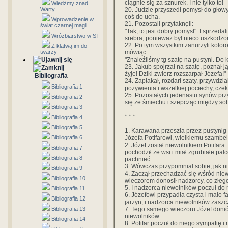
ciągnie sig za sznurek. I nie tylko to!
Wiedźmy znad
20. Judzie przyszedł pomysł do głowy 
Warty
coś do ucha.
Wprowadzenie w
21. Pozostali przytaknęli:
świat czarnej magii
"Tak, to jest dobry pomysł". I sprzeda
Wróżbiarstwo w ST
srebra, ponieważ był nieco uszkodzony
22. Po tym wszystkim zanurzyli koloro
Z klątwą im do
mówiąc:
twarzy
"Znaleźliśmy tg szatę na pustyni. D
23. Jakub spojrzał na szatę, poznał j
żyje! Dziki zwierz rozszarpał Józefa!"
Bibliografia
24. Zapłakał, rozdarł szaty, przywdz
Bibliografia 1
pożywienia i wszelkiej pociechy, cze
25. Pozostałych jedenastu synów przy
Bibliografia 2
się ze śmiechu i szepcząc między sobą
Bibliografia 3
* * *
Bibliografia 4
Bibliografia 5
1. Karawana przeszła przez pustynig 
Józefa Potifarowi, wielkiemu szambel
Bibliografia 6
2. Józef został niewolnikiem Potifara
Bibliografia 7
pochodził ze wsi i miał zgrubiałe pal
Bibliografia 8
pachnieć.
3. Wówczas przypomniał sobie, jak n
Bibliografia 9
4. Zaczął przechadzać się wśród niew
Bibliografia 10
wieczorem donosił nadzorcy, co złego
5. I nadzorca niewolników poczuł do 
Bibliografia 11
6. Józefowi przypadła czysta i mało f
Bibliografia 12
jarzyn, i nadzorca niewolników zaszc
7. Tego samego wieczoru Józef donió
Bibliografia 13
niewolników.
Bibliografia 14
8. Potifar poczuł do niego sympatię 