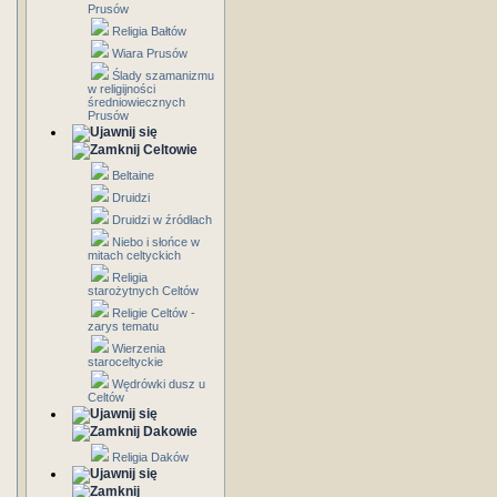
Prusów
Religia Bałtów
Wiara Prusów
Ślady szamanizmu
w religijności
średniowiecznych
Prusów
Celtowie
Beltaine
Druidzi
Druidzi w źródłach
Niebo i słońce w
mitach celtyckich
Religia
starożytnych Celtów
Religie Celtów -
zarys tematu
Wierzenia
staroceltyckie
Wędrówki dusz u
Celtów
Dakowie
Religia Daków