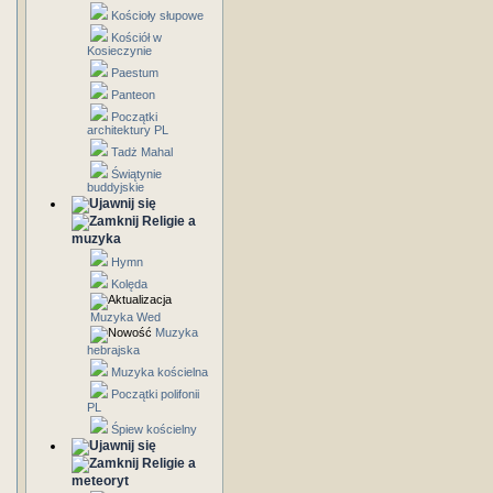
Kościoły słupowe
Kościół w
Kosieczynie
Paestum
Panteon
Początki
architektury PL
Tadż Mahal
Świątynie
buddyjskie
Religie a
muzyka
Hymn
Kolęda
Muzyka Wed
Muzyka
hebrajska
Muzyka kościelna
Początki polifonii
PL
Śpiew kościelny
Religie a
meteoryt