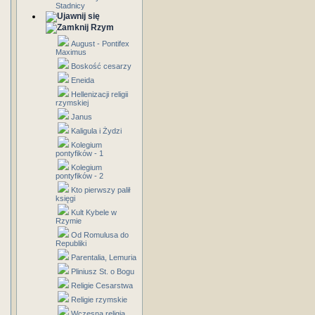
Stadnicy
Rzym
August - Pontifex
Maximus
Boskość cesarzy
Eneida
Hellenizacji religii
rzymskiej
Janus
Kaligula i Żydzi
Kolegium
pontyfików - 1
Kolegium
pontyfików - 2
Kto pierwszy palił
księgi
Kult Kybele w
Rzymie
Od Romulusa do
Republiki
Parentalia, Lemuria
Pliniusz St. o Bogu
Religie Cesarstwa
Religie rzymskie
Wczesna religia