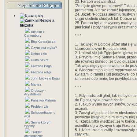
23. Faraon wezwał straż:
Zagadnienia Religijne
"Zetnijcie głowę premierowi!" Tak też 
premierem. A teraz zdradź tajemnicę, 
24. Józef: "Podczas siedmiu tłustych 
ciągu siedmiu chudych lat. Dobrze ci 
Religie a
25. Faraon był zachwycony mądrym p
filozofia
pierścień i złoty naszyjnik oraz mia
Anselm z
* * *
Cantenbury
Bóg Kartezjusza
1. Tak więc w Egipcie Józef stał się wi
Czym jest etyka?
stuprocentowym Egipcjaninem.
2. Ubierał się jak Egipcjanin, głowę n
Dobro i zlo
3. Przybrał imię Safnat Paneat, przed
Duns Szkot
ale również dlatego, że było dłuższ
Tak więc nigdy go nie wołano do poż
Filozofia Boga
4. Wieczorem po kolacji wyprowadzał
Filozofia religii
kwiatami piramid i lud pokazywał go s
silniejsze ode mnie, ten przybłęda dz
John Locke o Bogu
Mantra
* * *
O duszy -
Arystoteles
1. Gdy nadszedł głód, tak źle było n
do Egiptu, by kupować zboże.
Państwo Platona
2. I Jakub wysłał swych synów, by kupi
Problem zła
poznali.
3. Zaczął więc płatać im w nieskończo
Schopenhauer o
woli
poważna książka, nie musimy w niej 
4. Trzeba tylko wiedzieć, że w końcu 
Sen w którym
osiedliła się w żyznym kraju Goszen.
żyjemy
5. I dzieci Izraela kwitły i rozmnażały s
Traktat
cały kraj.
ateologiczny