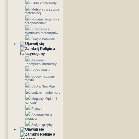
Biblia i meteoryty
Meteoryt w sztuce
materialnej
Podania, legendy i
przepowiednie
Znaczenie i
symbolika meteorytów
Święte kamienie
Religie a
halucynogeny
Asasyni -
Fanatyczni mordercy
Bogini maku
Budowniczowie
mostu
LSD a New Age
Ludzie-muchomory
Megality, Opium i
Konopie
Pejotyzm
Szamanizm a
ekstaza
Święte grzyby
Religie a