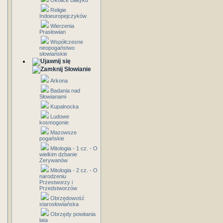
Okolice Bałtyku
Religie
Indoeuropejczyków
Wierzenia
Prasłowian
Współczesne
neopogaństwo
słowiańskie
Słowianie
Arkona
Badania nad
Słowianami
Kupalnocka
Ludowe
kosmogonie
Mazowsze
pogańskie
Mitologia - 1 cz. - O
wielkim dzbanie
Zerywanów
Mitologia - 2 cz. - O
narodzeniu
Przestworzy i
Przedstworzów
Obrzędowość
starosłowiańska
Obrzędy powitania
lata