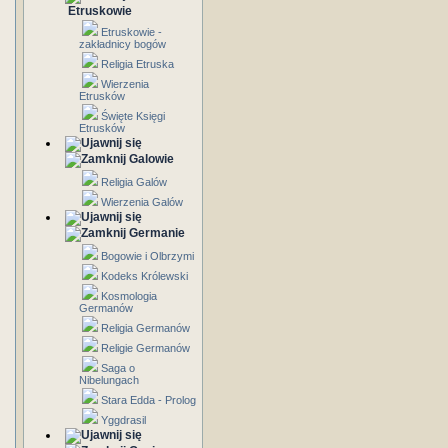
Etruskowie
Etruskowie -
zakładnicy bogów
Religia Etruska
Wierzenia
Etrusków
Święte Księgi
Etrusków
Galowie
Religia Galów
Wierzenia Galów
Germanie
Bogowie i Olbrzymi
Kodeks Królewski
Kosmologia
Germanów
Religia Germanów
Religie Germanów
Saga o
Nibelungach
Stara Edda - Prolog
Yggdrasil