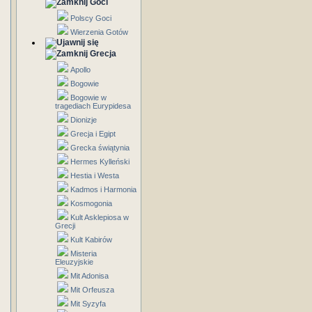
Goci
Polscy Goci
Wierzenia Gotów
Grecja
Apollo
Bogowie
Bogowie w
tragediach Eurypidesa
Dionizje
Grecja i Egipt
Grecka świątynia
Hermes Kylleński
Hestia i Westa
Kadmos i Harmonia
Kosmogonia
Kult Asklepiosa w
Grecji
Kult Kabirów
Misteria
Eleuzyjskie
Mit Adonisa
Mit Orfeusza
Mit Syzyfa