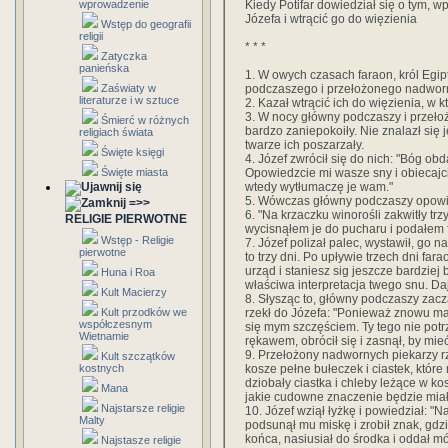
Kiedy Potifar dowiedział się o tym, 
wprowadzenie
Józefa i wtrącić go do więzienia
Wstęp do geografii
religii
* * *
Zatyczka
panieńska
1. W owych czasach faraon, król Egi
podczaszego i przełożonego nadworn
Zaświaty w
literaturze i w sztuce
2. Kazał wtrącić ich do więzienia, w k
3. W nocy główny podczaszy i przełoż
Śmierć w różnych
bardzo zaniepokoiły. Nie znalazł się 
religiach świata
twarze ich poszarzały.
Święte księgi
4. Józef zwrócił się do nich: "Bóg ob
Opowiedzcie mi wasze sny i obiecajci
Święte miasta
wtedy wytłumaczę je wam."
5. Wówczas główny podczaszy opowie
=>>
6. "Na krzaczku winorośli zakwitły trz
RELIGIE PIERWOTNE
wycisnąłem je do pucharu i podałem f
Wstęp - Religie
7. Józef polizał palec, wystawił, go n
pierwotne
to trzy dni. Po upływie trzech dni fa
urząd i staniesz sig jeszcze bardziej b
Huna i Roa
właściwa interpretacja twego snu. Da
Kult Macierzy
8. Słysząc to, główny podczaszy zaczą
rzekł do Józefa: "Ponieważ znowu mam
Kult przodków we
współczesnym
się mym szczęściem. Ty tego nie potr
Wietnamie
rękawem, obrócił się i zasnął, by mie
9. Przełożony nadwornych piekarzy rz
Kult szczątków
kosze pełne bułeczek i ciastek, które
kostnych
dziobały ciastka i chleby leżące w ko
Mana
jakie cudowne znaczenie będzie miał
Najstarsze religie
10. Józef wziął łyżkę i powiedział: 
Malty
podsunął mu miskę i zrobił znak, gdz
końca, nasiusiał do środka i oddał m
Najstasze religie