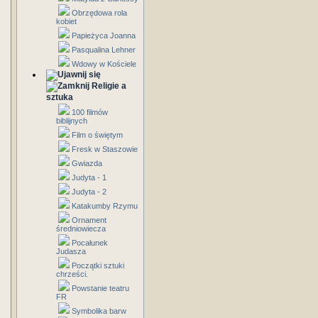
Obrzędowa rola
kobiet
Papieżyca Joanna
Pasqualina Lehner
Wdowy w Kościele
Religie a
sztuka
100 filmów
biblijnych
Film o świętym
Fresk w Staszowie
Gwiazda
Judyta - 1
Judyta - 2
Katakumby Rzymu
Ornament
średniowiecza
Pocałunek
Judasza
Początki sztuki
chrześci.
Powstanie teatru
FR
Symbolika barw