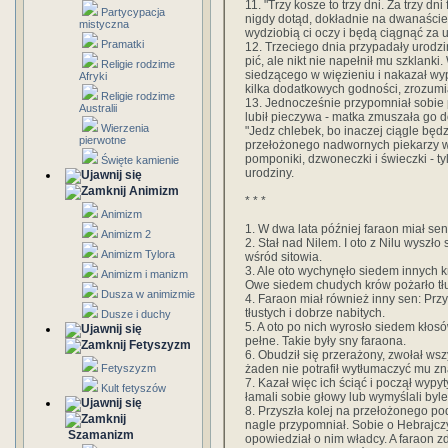
11. "Trzy kosze to trzy dni. Za trzy dn
Partycypacja
nigdy dotąd, dokładnie na dwanaście 
mistyczna
wydziobią ci oczy i będą ciągnąć za us
Pramatki
12. Trzeciego dnia przypadały urodzi
pić, ale nikt nie napełnił mu szkla
Religie rodzime
siedzącego w więzieniu i nakazał wy
Afryki
kilka dodatkowych godności, zrozumi
Religie rodzime
13. Jednocześnie przypomniał sobie
Australii
lubił pieczywa - matka zmuszała go do
Wierzenia
"Jedz chlebek, bo inaczej ciągle będ
pierwotne
przełożonego nadwornych piekarzy 
pomponiki, dzwoneczki i świeczki - tyl
Święte kamienie
urodziny.
Animizm
* * *
Animizm
1. W dwa lata później faraon miał sen
Animizm 2
2. Stał nad Nilem. I oto z Nilu wyszło
Animizm Tylora
wśród sitowia.
3. Ale oto wychynęło siedem innych 
Animizm i manizm
Owe siedem chudych krów pożarło tłu
Dusza w animizmie
4. Faraon miał również inny sen: Prz
tłustych i dobrze nabitych.
Dusze i duchy
5. A oto po nich wyrosło siedem kłosó
pełne. Takie były sny faraona.
Fetyszyzm
6. Obudził się przerażony, zwołał ws
żaden nie potrafił wytłumaczyć mu z
Fetyszyzm
7. Kazał więc ich ściąć i począł wyp
Kult fetyszów
łamali sobie głowy lub wymyślali byle
8. Przyszła kolej na przełożonego po
nagle przypomniał. Sobie o Hebrajczy
Szamanizm
opowiedział o nim władcy. A faraon z