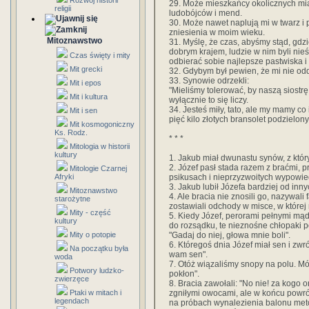
Rozwój historii
29. Może mieszkańcy okolicznych mia
religii
ludobójców i mend.
30. Może nawet naplują mi w twarz i po
zniesienia w moim wieku.
Mitoznawstwo
31. Myślę, że czas, abyśmy stąd, gdzie
dobrym krajem, ludzie w nim byli ni
Czas święty i mity
odbierać sobie najlepsze pastwiska i
Mit grecki
32. Gdybym był pewien, że mi nie od
33. Synowie odrzekli:
Mit i epos
"Mieliśmy tolerować, by naszą siostr
Mit i kultura
wyłącznie to się liczy.
34. Jesteś miły, tato, ale my mamy co
Mit i sen
pięć kilo złotych bransolet podzielon
Mit kosmogoniczny
Ks. Rodz.
* * *
Mitologia w historii
kultury
1. Jakub miał dwunastu synów, z któr
2. Józef pasł stada razem z braćmi, p
Mitologie Czarnej
psikusach i nieprzyzwoitych wypowie
Afryki
3. Jakub lubił Józefa bardziej od inn
Mitoznawstwo
4. Ale bracia nie znosili go, nazywali
starożytne
zostawiali odchody w misce, w któr
Mity - część
5. Kiedy Józef, perorami pełnymi mądr
kultury
do rozsądku, te nieznośne chłopaki po
"Gadaj do niej, głowa mnie boli".
Mity o potopie
6. Któregoś dnia Józef miał sen i zwr
Na początku była
wam sen".
woda
7. Otóż wiązaliśmy snopy na polu. M
Potwory ludzko-
pokłon".
zwierzęce
8. Bracia zawołali: "No nie! za kogo o
zgniłymi owocami, ale w końcu powróc
Ptaki w mitach i
legendach
na próbach wynalezienia balonu met