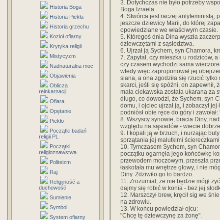
3. Dotychczas nie było potrzeby wspom
Historia Boga
Boga Izraela.
4. Stwórca jest raczej antyfeministą
Historia Piekła
jeszcze dziewicy Marii, do której za
Historia grzechu
opowiedziane we właściwym czasie.
5. Któregoś dnia Dina wyszła zaczerp
Kozioł ofiarny
dziewczętami z sąsiedztwa.
Krytyka religii
6. Ujrzał ją Sychem, syn Chamora, kró
Mistycyzm
7. Zapytał, czy mieszka u rodziców, a
czy czasem wychodzi sama wieczorem
Nadnaturalna moc
wtedy więc zaproponował jej obejrze
Objawienia
siana, a ona zgodziła się rzucić tylk
skarci, jeśli się spóźni, on zapewnił, 
Oblicza
mała ciekawska została ukarana za sw
reinkarnacji
długo, co dowodzi, że Sychem, syn C
Ofiara
domu, i ojciec ujrzał ją, i zobaczył jej
Opętanie
podniósł obie ręce do góry i zawołał: 
8. Wszyscy synowie, bracia Diny, nadb
Piekło
względu na sąsiadów - wiecie dobrze 
Początki badań
9. I kopali ją w brzuch, i nurzając bu
religii PL
sprzątania jej malutkimi ściereczkam
10. Tymczasem Sychem, syn Chamora, 
Początki
religioznawstwa
początku ogarnęła jego końcówkę ko
przewodem moczowym, przeszła przez
Politeizm
łaskotała mu wnętrze głowy, i nie móg
Raj
Diny. Zdziwiło go to bardzo.
11. Zrozumiał, że nie będzie mógł żyć 
Religijność a
dajmy się robić w konia - bez jej słod
duchowość
12. Marszczył brew, kręcił sig we śni
Sumienie
na zdrowiu.
Symbol
13. W końcu powiedział ojcu:
"Chcę tę dziewczynę za żonę".
System ofiarny