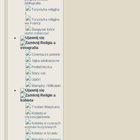
bibliografia
Turystyka religijna
1
Turystyka religijna
we Francji
Świątynie które
warto zobaczyć
Religia a
etnografia
Cmentarze polskie
Jajka wielkanocne
Podłaźniczka
Stary rok
Upiór!
Wampiry i Wilkołaki
Religie a
kobieta
7 kobiet Watykanu
Kobieta w
chrzescijaństwie
Kobieta w czasach
wypraw krzyżowych
Kobiety w Izraelu
Matylda z Canossy