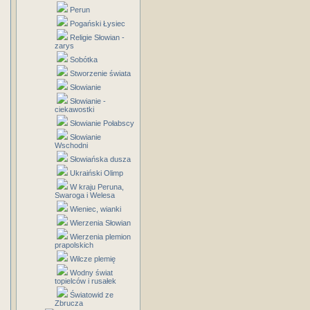
Perun
Pogański Łysiec
Religie Słowian -
zarys
Sobótka
Stworzenie świata
Słowianie
Słowianie -
ciekawostki
Słowianie Połabscy
Słowianie
Wschodni
Słowiańska dusza
Ukraiński Olimp
W kraju Peruna,
Swaroga i Welesa
Wieniec, wianki
Wierzenia Słowian
Wierzenia plemion
prapolskich
Wilcze plemię
Wodny świat
topielców i rusałek
Światowid ze
Zbrucza