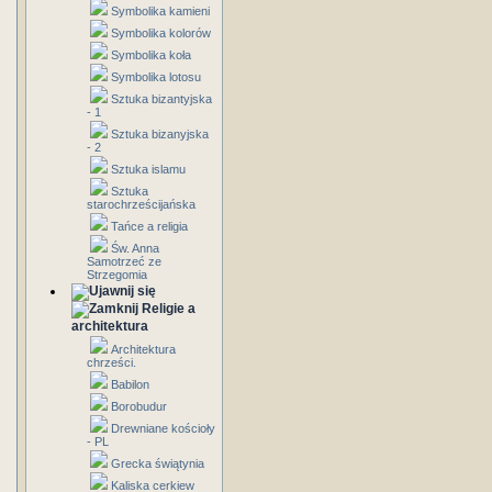
Symbolika kamieni
Symbolika kolorów
Symbolika koła
Symbolika lotosu
Sztuka bizantyjska
- 1
Sztuka bizanyjska
- 2
Sztuka islamu
Sztuka
starochrześcijańska
Tańce a religia
Św. Anna
Samotrzeć ze
Strzegomia
Religie a
architektura
Architektura
chrześci.
Babilon
Borobudur
Drewniane kościoły
- PL
Grecka świątynia
Kaliska cerkiew