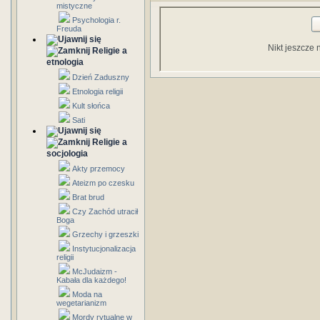
mistyczne
Psychologia r.
Freuda
Nikt jeszcze 
Religie a
etnologia
Dzień Zaduszny
Etnologia religii
Kult słońca
Sati
Religie a
socjologia
Akty przemocy
Ateizm po czesku
Brat brud
Czy Zachód utracił
Boga
Grzechy i grzeszki
Instytucjonalizacja
religii
McJudaizm -
Kabała dla każdego!
Moda na
wegetarianizm
Mordy rytualne w