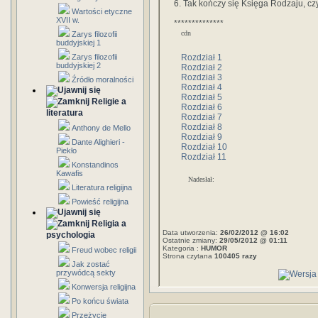
6. Tak kończy się Księga Rodzaju, cz
Wartości etyczne
XVII w.
**************
cdn
Zarys filozofii
buddyjskiej 1
Rozdział 1
Zarys filozofii
buddyjskiej 2
Rozdział 2
Rozdział 3
Źródło moralności
Rozdział 4
Rozdział 5
Religie a
Rozdział 6
literatura
Rozdział 7
Rozdział 8
Anthony de Mello
Rozdział 9
Dante Alighieri -
Rozdział 10
Piekło
Rozdział 11
Konstandinos
Kawafis
Nadesłał:
Literatura religijna
Powieść religijna
Religia a
Data utworzenia:
26/02/2012 @ 16:02
psychologia
Ostatnie zmiany:
29/05/2012 @ 01:11
Kategoria :
HUMOR
Freud wobec religii
Strona czytana
100405 razy
Jak zostać
przywódcą sekty
Konwersja religijna
Po końcu świata
Przeżycie