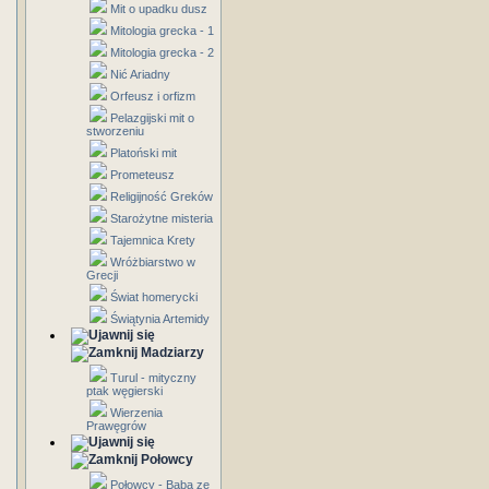
Mit o upadku dusz
Mitologia grecka - 1
Mitologia grecka - 2
Nić Ariadny
Orfeusz i orfizm
Pelazgijski mit o
stworzeniu
Platoński mit
Prometeusz
Religijność Greków
Starożytne misteria
Tajemnica Krety
Wróżbiarstwo w
Grecji
Świat homerycki
Świątynia Artemidy
Madziarzy
Turul - mityczny
ptak węgierski
Wierzenia
Prawęgrów
Połowcy
Połowcy - Baba ze