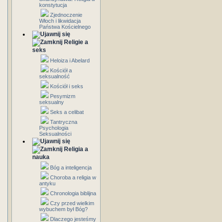
konstytucja
Zjednoczenie
Włoch i likwidacja
Państwa Kościelnego
Religie a
seks
Heloiza i Abelard
Kościół a
seksualność
Kościół i seks
Pesymizm
seksualny
Seks a celibat
Tantryczna
Psychologia
Seksualności
Religia a
nauka
Bóg a inteligencja
Choroba a religia w
antyku
Chronologia biblijna
Czy przed wielkim
wybuchem był Bóg?
Dlaczego jesteśmy