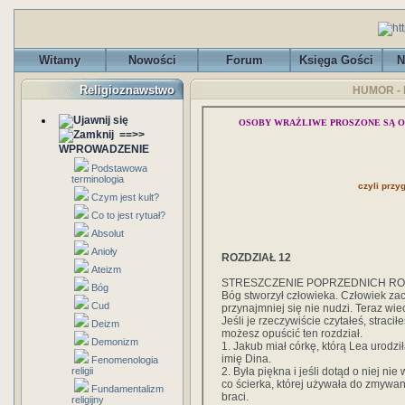
Witamy
Nowości
Forum
Księga Gości
N
Religioznawstwo
HUMOR - P
OSOBY WRAŻLIWE PROSZONE SĄ O
==>>
WPROWADZENIE
Podstawowa
terminologia
czyli prz
Czym jest kult?
Co to jest rytuał?
Absolut
Anioły
ROZDZIAŁ 12
Ateizm
STRESZCZENIE POPRZEDNICH RO
Bóg
Bóg stworzył człowieka. Człowiek zac
Cud
przynajmniej się nie nudzi. Teraz wie
Jeśli je rzeczywiście czytałeś, straci
Deizm
możesz opuścić ten rozdział.
Demonizm
1. Jakub miał córkę, którą Lea urod
imię Dina.
Fenomenologia
2. Była piękna i jeśli dotąd o niej ni
religii
co ścierka, której używała do zmywa
Fundamentalizm
braci.
religijny