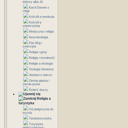
dobrzy albo źli
Karol Darwin o
religii
Kościół a ewolucja
Kościół a
uniwersytety
Medycyna i religia
Neuroteologia
Pan Bóg i
zwierzęta
Religia i geny
Religia i moralność
Religie a ekologia
Teologia Newtona
Vetulani o wierze
Ziemia płaska i
ziemia pusta
Śmierć duszy
Religia a
turystyka
Od pielgrzyma do
turysty
Tanatoturystyka
Turystyka
pielgrzymkowa -