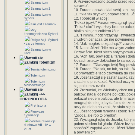
9. Przyprowadzono Józefa przed jego o
Szamanizm
sprawie".
Szamanizm 2
10. Faraon opowiedział swój sen i z
11. "Nie tak szybko", odpowiedział Jó
Szamanizm w
12. I poprosił władcę:
Syberii
"Pokaż język!" Faraon wyciągnął język
Kim jest szaman?
"Pokaż oko" i wytarłszy brudne palce 
Mity
białko oka jest całkiem żółte.
kosmogoniczne Syberii
13. "Hmmm..." odchrząknął i stwierdzi
chudych oznacza, że nie powinieneś 
Religie Azji i Syberii
14. "Jak mogłeś to zgadnąć?" zawołał
- zarys tematu
15. Na co Józef: "Nie ma w tym żadne
Szamanizm w
Oczywiście Józef nieco antycypował 
Korei
16. "Ach, tak. powiedział faraon i do
kłosach znaczy dokładnie to samo, c
Totemizm
17. Faraon: "Dlaczego twój Bóg powta
18. Faraon: "No tak, no tak, no tak...
Teoria totemizmu
Odprowadźcie tego człowieka do celi" 
Totemizm
19. Józef zaczął się zastanawiać, cz
chciał mu przekazać. Wzniósł oczy w 
Totemizm
Malinowskiego
się palcem w czoło.
20. Zrozumiał, że Wiekuisty chce m
palców, nadął dostojne policzki, pokl
=>>
pokazał siedem palców, ale tym razem
CHRONOLOGIA
mrugnął do niego, by dać mu do zroz
Prehistoria
oczy do nieba na znak, że stało się to
21. Józef dogonił faraona i rzekł: "Pan
Pierwsze
"Zgoda, ale rób to prędko".
cywilizacje
22. Wyciągnął rękę do Józefa, który sp
Wielkie rewolucje
potem siedem lat głodu. Widzę też spo
duchowe VII - IV w.
sposób?" zapytał władca. Józef "Mia
p.n.e
a powiem ci".