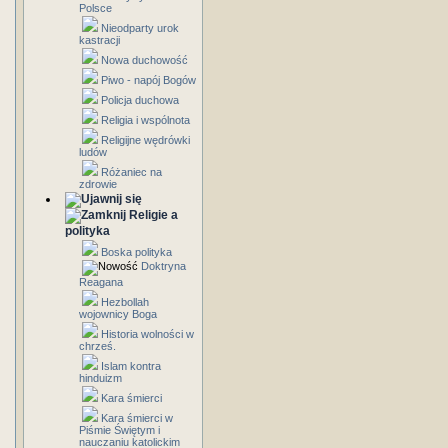
Polsce
Nieodparty urok
kastracji
Nowa duchowość
Piwo - napój Bogów
Policja duchowa
Religia i wspólnota
Religijne wędrówki
ludów
Różaniec na
zdrowie
Religie a
polityka
Boska polityka
Doktryna
Reagana
Hezbollah
wojownicy Boga
Historia wolności w
chrześ.
Islam kontra
hinduizm
Kara śmierci
Kara śmierci w
Piśmie Świętym i
nauczaniu katolickim