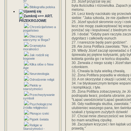
23. Józef przyjrzał się jej:
37
była tłuściutka i różowiutka. Zapach 
Bibliografia polska
melonu.
24. Lecz kiedy naciskało się przeciwl
=>> ART.
siebie: "Jaka szkoda, że nie zjadłem
PRZEKROJOWE
25. Józef spuścił skromnie oczy i rz
lecz nie mogę zaakceptować tej wspan
Chrześcijaństwo a
poniżać się i kopulować z biednym n
pogaństwo
26. I dodał: "Gdyby pani raczyła zacze
Dlaczego
dygnitarz i całkowity eunuch
wierzymy w Boga?
27. I nareszcie będę pani godzien".
Gramatyka
28. Ale żona Potifara zawołała: "Nie, 
moralności
29. Wtedy Józef zaczął opowiadać o 
śpiewała jej piękne kołysanki, gdy był
Jak rodzili się
kobieta goniła go i w końcu dopadła.
bogowie
30. Zerwała z niego szatę i Józef st
Kilka słów o New
członkiem.
Age
31. Chwała ta była wielką chwałą.
Neuroteologia
32. Żona Potifara popadła w ekstazę 
33. A on skorzystał z okazji i uciekł; 
Odrodzenie religii
34. I w błyskawicznym tempie wspania
Piekło w
i komplikacji, i tyle.
starożytności
35. Żona Potifara zobaczywszy, że Józe
Przechwytywanie
podrapała twarz, podarła ubranie, pos
symboli
"Łapać uwodziciela! Łapać gwałciciel
36. Gdy nadbiegła służba, zawołała: "
Psychologiczne
ulubieniec waszego pana, ten świntuch
źródła religijności
szakali z tysiącem zużytych dziwek!
Płonące rzeki
37. Chciał mnie zbeszcześcić we śnie 
Pępek świata
bo mam wrażliwą cipulkę.
38. Zaczęłam krzyczeć i ten łajdak uci
Religie w
prawdą."
Starożytności -