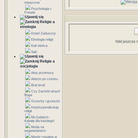
mistyczne
Psychologia r.
Freuda
Religie a
etnologia
Dzień Zaduszny
Etnologia religii
Nikt jeszcze 
Kult słońca
Sati
Religie a
socjologia
Akty przemocy
Ateizm po czesku
Brat brud
Czy Zachód utracił
Boga
Grzechy i grzeszki
Instytucjonalizacja
religii
McJudaizm -
Kabała dla każdego!
Moda na
wegetarianizm
Mordy rytualne w