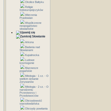
Okolice Bałtyku
Religie
Indoeuropejczyków
Wierzenia
Prasłowian
Współczesne
neopogaństwo
słowiańskie
Słowianie
Arkona
Badania nad
Słowianami
Kupalnocka
Ludowe
kosmogonie
Mazowsze
pogańskie
Mitologia - 1 cz. - O
wielkim dzbanie
Zerywanów
Mitologia - 2 cz. - O
narodzeniu
Przestworzy i
Przedstworzów
Obrzędowość
starosłowiańska
Obrzędy powitania