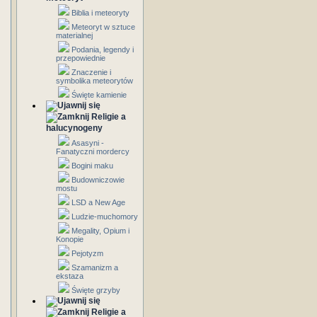
Biblia i meteoryty
Meteoryt w sztuce
materialnej
Podania, legendy i
przepowiednie
Znaczenie i
symbolika meteorytów
Święte kamienie
Religie a
halucynogeny
Asasyni -
Fanatyczni mordercy
Bogini maku
Budowniczowie
mostu
LSD a New Age
Ludzie-muchomory
Megality, Opium i
Konopie
Pejotyzm
Szamanizm a
ekstaza
Święte grzyby
Religie a