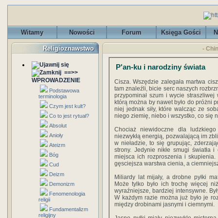
Witamy
Nowości
Forum
Księga Gości
N
Religioznawstwo
- Chi
P'an-ku i narodziny świata
==>>
WPROWADZENIE
Cisza. Wszędzie zalegała martwa cisz
tam znaleźli, bicie serc naszych rozb
Podstawowa
przypominał szum i wycie straszliwej
terminologia
którą można by nawet było do próżni 
Czym jest kult?
niej jednak siły, które walcząc ze sob
niego ziemię, niebo i wszystko, co się 
Co to jest rytuał?
Absolut
Chociaż niewidoczne dla ludzkiego
Anioły
niezwykłą energią, pozwalającą im zbliż
w nieładzie, to się grupując, zderzaj
Ateizm
strony. Jedynie nikłe smugi światła 
Bóg
miejsca ich rozproszenia i skupienia
gęsciejsza warstwa cienia, a ciemniejs
Cud
Deizm
Miliardy lat mijały, a drobne pyłki ma
Może tylko było ich trochę więcej ni
Demonizm
wyraźniejsze, bardziej intensywne. Był
Fenomenologia
W każdym razie można już było je roz
religii
między drobinami jasnymi i ciemnymi.
Fundamentalizm
religijny