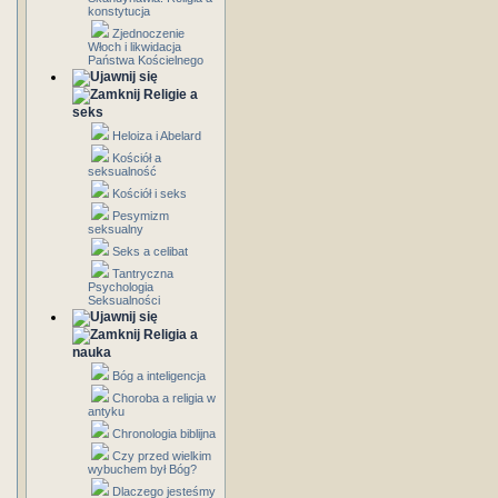
konstytucja
Zjednoczenie
Włoch i likwidacja
Państwa Kościelnego
Religie a
seks
Heloiza i Abelard
Kościół a
seksualność
Kościół i seks
Pesymizm
seksualny
Seks a celibat
Tantryczna
Psychologia
Seksualności
Religia a
nauka
Bóg a inteligencja
Choroba a religia w
antyku
Chronologia biblijna
Czy przed wielkim
wybuchem był Bóg?
Dlaczego jesteśmy