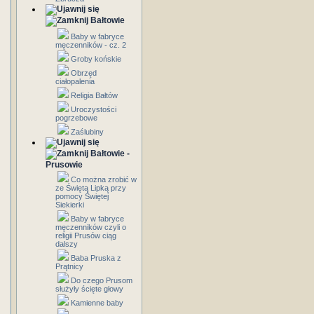
Bałtowie
Baby w fabryce
męczenników - cz. 2
Groby końskie
Obrzęd
ciałopalenia
Religia Bałtów
Uroczystości
pogrzebowe
Zaślubiny
Bałtowie -
Prusowie
Co można zrobić w
ze Świętą Lipką przy
pomocy Świętej
Siekierki
Baby w fabryce
męczenników czyli o
religii Prusów ciąg
dalszy
Baba Pruska z
Prątnicy
Do czego Prusom
służyły ścięte głowy
Kamienne baby