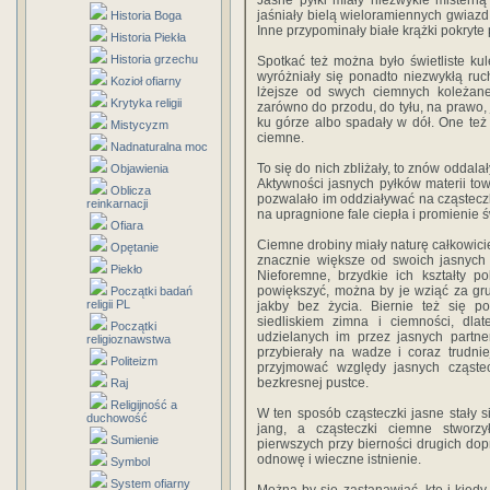
Jasne pyłki miały niezwykle misterną 
jaśniały bielą wieloramiennych gwiazd
Historia Boga
Inne przypominały białe krążki pokryte 
Historia Piekła
Historia grzechu
Spotkać też można było świetliste ku
wyróżniały się ponadto niezwykłą ruc
Kozioł ofiarny
lżejsze od swych ciemnych koleżanek
Krytyka religii
zarówno do przodu, do tyłu, na prawo, 
ku górze albo spadały w dół. One też
Mistycyzm
ciemne.
Nadnaturalna moc
To się do nich zbliżały, to znów oddalał
Objawienia
Aktywności jasnych pyłków materii towa
Oblicza
pozwalało im oddziaływać na cząsteczk
reinkarnacji
na upragnione fale ciepła i promienie ś
Ofiara
Ciemne drobiny miały naturę całkowici
Opętanie
znacznie większe od swoich jasnych 
Piekło
Nieforemne, brzydkie ich kształty p
powiększyć, można by je wziąć za grud
Początki badań
religii PL
jakby bez życia. Biernie też się p
siedliskiem zimna i ciemności, dlat
Początki
udzielanych im przez jasnych partn
religioznawstwa
przybierały na wadze i coraz trudnie
Politeizm
przyjmować względy jasnych cząste
bezkresnej pustce.
Raj
Religijność a
W ten sposób cząsteczki jasne stały
duchowość
jang, a cząsteczki ciemne stworzy
Sumienie
pierwszych przy bierności drugich dop
odnowę i wieczne istnienie.
Symbol
System ofiarny