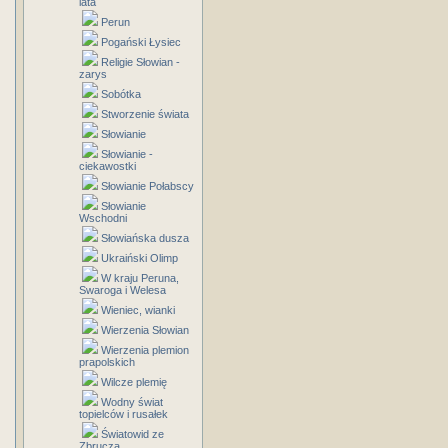
lata
Perun
Pogański Łysiec
Religie Słowian -
zarys
Sobótka
Stworzenie świata
Słowianie
Słowianie -
ciekawostki
Słowianie Połabscy
Słowianie
Wschodni
Słowiańska dusza
Ukraiński Olimp
W kraju Peruna,
Swaroga i Welesa
Wieniec, wianki
Wierzenia Słowian
Wierzenia plemion
prapolskich
Wilcze plemię
Wodny świat
topielców i rusałek
Światowid ze
Zbrucza