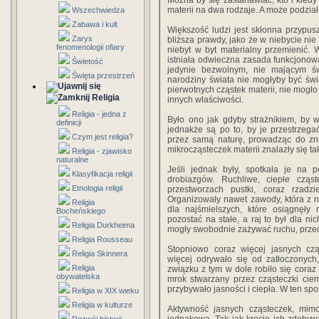
Można by się zastanawiać, kto i kied
materii na dwa rodzaje. A może podział 
Wszechwiedza
Zabawa i kult
Większość ludzi jest skłonna przypus
Zarys
bliższa prawdy, jako że w niebycie nie
fenomenologii ofiary
niebyt w byt materialny przemienić.
istniała odwieczna zasada funkcjonowa
Świetość
jedynie bezwolnym, nie mającym ś
Święta przestrzeń
narodziny świata nie mogłyby być św
pierwotnych cząstek materii, nie mogło
Religia
innych właściwości.
Religia - jedna z
Było ono jak gdyby strażnikiem, by 
definicji
jednakże są po to, by je przestrzeg
Czym jest religia?
przez samą naturę, prowadząc do zn
mikrocząsteczek materii znalazły się ta
Religia - zjawisko
naturalne
Jeśli jednak były, spotkała je n
Klasyfikacja religii
drobiazgów. Ruchliwe, ciepłe czą
Etnologia religii
przestworzach pustki, coraz rzad
Organizowały nawet zawody, która z ni
Religia
dla najśmielszych, które osiągnęły
Bocheńskiego
pozostać na stałe, a raj to był dla n
Religia Durkheima
mogły swobodnie zażywać ruchu, przed
Religia Rousseau
Stopniowo coraz więcej jasnych cząs
Religia Skinnera
więcej odrywało się od zatłoczonych
Religia
związku z tym w dole robiło się coraz 
obywatelska
mrok stwarzany przez cząsteczki cie
przybywało jasności i ciepła. W ten spo
Religia w XIX wieku
Religia w kulturze
Aktywność jasnych cząsteczek, mimo