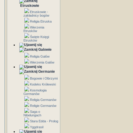
Etruskowie
Etruskowie -
zakładnicy bogów
Religia Etruska
Wierzenia
Etrusków
Święte Księgi
Etrusków
Galowie
Religia Galów
Wierzenia Galów
Germanie
Bogowie i Olbrzymi
Kodeks Królewski
Kosmologia
Germanów
Religia Germanów
Religie Germanów
Saga o
Nibelungach
Stara Edda - Prolog
Yggdrasil