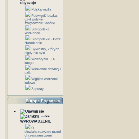
obyczaje
Polska wigilja
Poświęcić bożka,
czyli polskie
świętowanie Sobótki
Staropolska
Wielkanoc
Staropolskie - Boże
Narodzenie
Sylwestry, których
nigdy nie było
Walentynki - 14
lutego
Wielkanoc dawniej i
dziś
Wigilijne wierzenia
ludowe
Zapusty
Europa Pogańska
==>>
WPROWADZENIE
O
słowiańszczyźnie przed
chrześcijaństwem