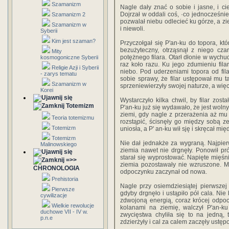
Szamanizm
Nagle dały znać o sobie i jasne, i cie
Dojrzał w oddali coś, ·co jednocześnie o
Szamanizm 2
pozwalał niebu odlecieć ku górze, a zi
Szamanizm w
i niewoli.
Syberii
Kim jest szaman?
Przyczołgał się P'an-ku do topora, kt
bezużyteczny, otrząsnął z niego czar
Mity
potężnego filara. Otarł dłonie w wychud
kosmogoniczne Syberii
raz koło razu. Ku jego zdumieniu fila
Religie Azji i Syberii
niebo. Pod uderzeniami topora od fi
- zarys tematu
sobie sprawy, że filar ustępował mu ta
Szamanizm w
sprzeniewierzyły swojej naturze, a więc
Korei
Wystarczyło kilka chwil, by filar zost
Totemizm
P'an-ku już się wydawało, że jest wolny
ziemi, gdy nagle z przerażenia aż mu 
Teoria totemizmu
rozstąpić, ścisnęły go między sobą ze
Totemizm
uniosła, a P' an-ku wił sję i skręcał m
Totemizm
Nie dał jednakże za wygraną. Najpierw 
Malinowskiego
ziemia nawet nie drgnęły. Ponowił pró
starał się wyprostować. Napięte mięśni
=>>
ziemia pozostawały nie wzruszone. M
CHRONOLOGIA
odpoczynku zaczynał od nowa.
Prehistoria
Nagle przy osiemdziesiątej pierwszej
Pierwsze
gdyby drgnęło i ustąpiło pół cala. Nie 
cywilizacje
zdwojoną energią, coraz krócej odpocz
Wielkie rewolucje
kolanami na ziemię, walczył P'an-ku
duchowe VII - IV w.
zwycięstwa chyliła się to na jedną,
p.n.e
zdzierżyły i cal za calem zaczęły ust