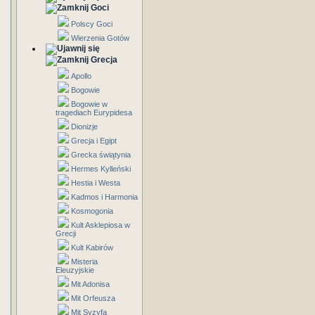
Goci
Polscy Goci
Wierzenia Gotów
Grecja
Apollo
Bogowie
Bogowie w
tragediach Eurypidesa
Dionizje
Grecja i Egipt
Grecka świątynia
Hermes Kylleński
Hestia i Westa
Kadmos i Harmonia
Kosmogonia
Kult Asklepiosa w
Grecji
Kult Kabirów
Misteria
Eleuzyjskie
Mit Adonisa
Mit Orfeusza
Mit Syzyfa