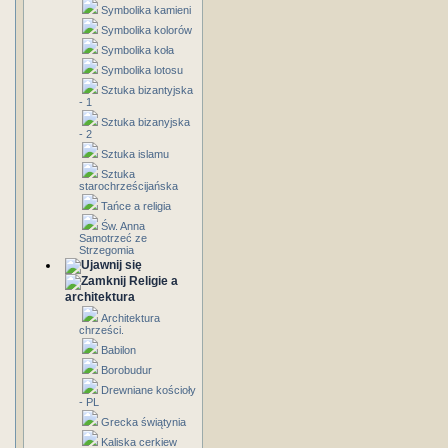
Symbolika kamieni
Symbolika kolorów
Symbolika koła
Symbolika lotosu
Sztuka bizantyjska
- 1
Sztuka bizanyjska
- 2
Sztuka islamu
Sztuka
starochrześcijańska
Tańce a religia
Św. Anna
Samotrzeć ze
Strzegomia
Religie a
architektura
Architektura
chrześci.
Babilon
Borobudur
Drewniane kościoły
- PL
Grecka świątynia
Kaliska cerkiew