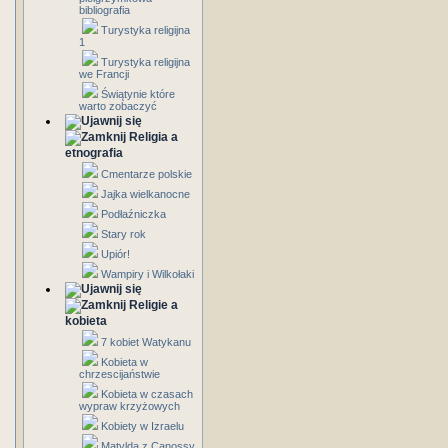
bibliografia
Turystyka religijna
1
Turystyka religijna
we Francji
Świątynie które
warto zobaczyć
Religia a
etnografia
Cmentarze polskie
Jajka wielkanocne
Podłaźniczka
Stary rok
Upiór!
Wampiry i Wilkołaki
Religie a
kobieta
7 kobiet Watykanu
Kobieta w
chrzescijaństwie
Kobieta w czasach
wypraw krzyżowych
Kobiety w Izraelu
Matylda z Canossy