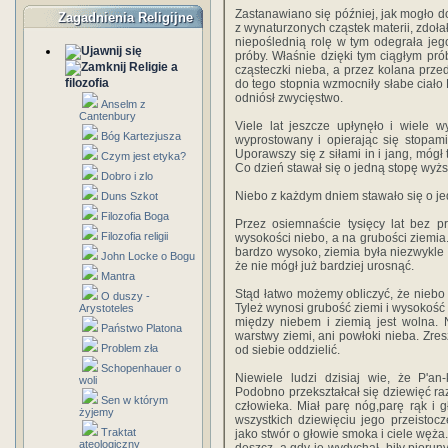
Zastanawiano się później, jak mogło do
Zagadnienia Religijne
z wynaturzonych cząstek materii, zdoła
niepoślednią rolę w tym odegrała jeg
próby. Właśnie dzięki tym ciągłym pr
Religie a
cząsteczki nieba, a przez kolana prze
filozofia
do tego stopnia wzmocniły słabe ciało 
odniósł zwycięstwo.
Anselm z
Cantenbury
Viele lat jeszcze upłynęło i wiele 
Bóg Kartezjusza
wyprostowany i opierając się stopam
Uporawszy się z siłami in i jang, mógł
Czym jest etyka?
Co dzień stawał się o jedną stopę wyższ
Dobro i zlo
Niebo z każdym dniem stawało się o je
Duns Szkot
Filozofia Boga
Przez osiemnaście tysięcy lat bez pr
Filozofia religii
wysokości niebo, a na grubości ziemia.
bardzo wysoko, ziemia była niezwykle g
John Locke o Bogu
że nie mógł już bardziej urosnąć.
Mantra
Stąd łatwo możemy obliczyć, że niebo o
O duszy -
Tyleż wynosi grubość ziemi i wysokość 
Arystoteles
między niebem i ziemią jest wolna. 
Państwo Platona
warstwy ziemi, ani powłoki nieba. Zresz
Problem zła
od siebie oddzielić.
Schopenhauer o
Niewiele ludzi dzisiaj wie, że P'an
woli
Podobno przekształcał się dziewięć ra
Sen w którym
człowieka. Miał parę nóg,parę rąk i 
żyjemy
wszystkich dziewięciu jego przeistocz
Traktat
jako stwór o głowie smoka i ciele węża.
ateologiczny