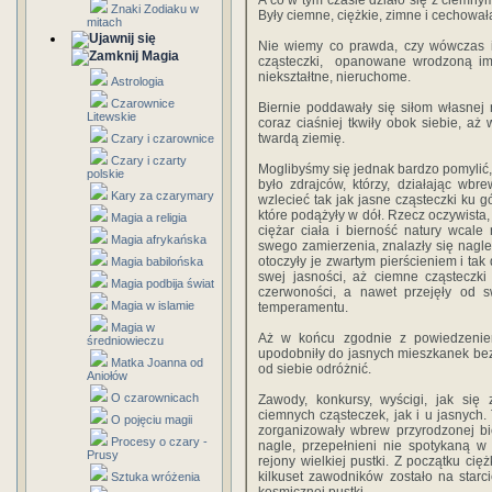
A co w tym czasie działo się z ciemnym
Znaki Zodiaku w
Były ciemne, ciężkie, zimne i cechował
mitach
Nie wiemy co prawda, czy wówczas ist
Magia
cząsteczki, opanowane wrodzoną im b
niekształtne, nieruchome.
Astrologia
Czarownice
Biernie poddawały się siłom własnej 
Litewskie
coraz ciaśniej tkwiły obok siebie, aż 
twardą ziemię.
Czary i czarownice
Czary i czarty
Moglibyśmy się jednak bardzo pomylić
polskie
było zdrajców, którzy, działając wbr
Kary za czarymary
wzlecieć tak jak jasne cząsteczki ku g
które podążyły w dół. Rzecz oczywista,
Magia a religia
ciężar ciała i bierność natury wcale
Magia afrykańska
swego zamierzenia, znalazły się nagle
otoczyły je zwartym pierścieniem i ta
Magia babilońska
swej jasności, aż ciemne cząsteczki
Magia podbija świat
czerwoności, a nawet przejęły od s
Magia w islamie
temperamentu.
Magia w
Aż w końcu zgodnie z powiedzenie
średniowieczu
upodobniły do jasnych mieszkanek bez
Matka Joanna od
od siebie odróżnić.
Aniołów
O czarownicach
Zawody, konkursy, wyścigi, jak się
ciemnych cząsteczek, jak i u jasnych. 
O pojęciu magii
zorganizowały wbrew przyrodzonej bie
Procesy o czary -
nagle, przepełnieni nie spotykaną w
Prusy
rejony wielkiej pustki. Z początku ci
kilkuset zawodników zostało na starc
Sztuka wróżenia