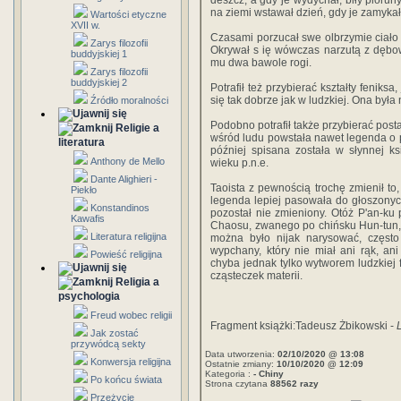
deszcz, a gdy je wydychał, biły piorun
na ziemi wstawał dzień, gdy je zamykał
Wartości etyczne
XVII w.
Czasami porzucał swe olbrzymie ciało 
Zarys filozofii
Okrywał s ię wówczas narzutą z dębowy
buddyjskiej 1
mu dwa bawole rogi.
Zarys filozofii
buddyjskiej 2
Potrafił też przybierać kształty feniks
się tak dobrze jak w ludzkiej. Ona była
Źródło moralności
Podobno potrafił także przybierać post
Religie a
wśród ludu powstała nawet legenda o po
literatura
później spisana została w słynnej ksi
Anthony de Mello
wieku p.n.e.
Dante Alighieri -
Taoista z pewnością trochę zmienił to,
Piekło
legenda lepiej pasowała do głoszonyc
Konstandinos
pozostał nie zmieniony. Otóż P'an-ku
Kawafis
Chaosu, zwanego po chińsku Hun-tun, 
Literatura religijna
można było nijak narysować, częst
wypchany, który nie miał ani rąk, an
Powieść religijna
chyba jednak tylko wytworem ludzkiej 
cząsteczek materii.
Religia a
psychologia
Freud wobec religii
Fragment książki:Tadeusz Żbikowski -
Jak zostać
przywódcą sekty
Data utworzenia:
02/10/2020 @ 13:08
Konwersja religijna
Ostatnie zmiany:
10/10/2020 @ 12:09
Kategoria :
- Chiny
Po końcu świata
Strona czytana
88562 razy
Przeżycie