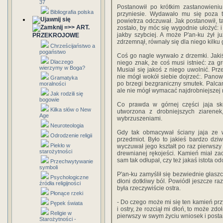
37
Postanowił po krótkim zastanowieni
Bibliografia polska
przyniesie. Wydawało mu się poza 
powietrza odczuwał. Jak postanowił, ta
=>> ART.
zostało, by móc się wygodnie ułożyć: 
jakby szybciej. A może P'an-ku żył ju
PRZEKROJOWE
zdrzemnął, równały się dla niego kilku
Chrześcijaństwo a
pogaństwo
Coś go nagle wyrwało z drzemki. Jakiś 
Dlaczego
niego znak, że coś musi istnieć: za g
wierzymy w Boga?
Musiał się jakoś z niego uwolnić. Pr
nie mógł wokół siebie dojrzeć:. Panow
Gramatyka
po brzegi bezgraniczny smutek. Palca
moralności
ale nie mógł wymacać najdrobniejszej 
Jak rodzili się
bogowie
Co prawda w górnej części jaja s
Kilka słów o New
utworzona z drobniejszych ziarene
Age
wybrzuszeniami.
Neuroteologia
Gdy tak obmacywał ściany jaja ze ws
Odrodzenie religii
przedmiot. Było to jakieś bardzo dzi
Piekło w
wyczuwał jego kształt po raz pierwsz
starożytności
drewnianej rękojeści. Kamień miał za
sam tak odłupał, czy też jakaś istota o
Przechwytywanie
symboli
P'an-ku zamyślił się bezwiednie głas
Psychologiczne
dłoni dotkliwy ból. Powiódł jeszcze r
źródła religijności
była rzeczywiście ostra.
Płonące rzeki
- Do czego może mi się ten kamień przy
Pępek świata
i ostry, że rozciął mi dłoń, to może z
Religie w
pierwszy w swym życiu wniosek i posta
Starożytności -