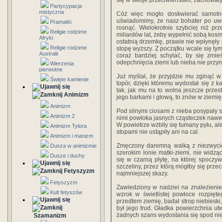
się w swoje przeciwieństwo, zachowały
Partycypacja
mistyczna
Cóż więc mogło doskwierać samotne
uświadomimy, że nasz bohater po uwo
Pramatki
rosnąć. Wielokrotnie szybciej niż p
Religie rodzime
miliardów lat, żeby wypełnić sobą kosmi
Afryki
ostatnią drzemkę, prawie nie wpłynęły 
Religie rodzime
stopę wyższy. Z początku wcale się ty
Australii
coraz bardziej schylać, by się zmi
odepchnięcia ziemi lub nieba nie przyn
Wierzenia
pierwotne
Już myślał, że przyjdzie mu zginąć 
Święte kamienie
topór, dzięki któremu wydostał się z 
tak, jak mu na to wolna jeszcze przes
Animizm
jego barkami i głową, to znów w ziemię
Animizm
Pod silnymi ciosami z nieba posypały si
Animizm 2
nimi powłoka jasnych cząsteczek nawet
W powietrze wzbiły się tumany pyłu, al
Animizm Tylora
stopami nie ustąpiły ani na cal.
Animizm i manizm
Zmęczony daremną walką z niezwycięż
Dusza w animizmie
szerokim łonie matki-ziemi, nie widzą
Dusze i duchy
się w czarną płytę, na której spoczy
szczeliny, przez którą mógłby się prze
Fetyszyzm
najmniejszej skazy.
Fetyszyzm
Zawiedziony w nadziei na znalezienie w
Kult fetyszów
wzrok w świetlistej powłoce rozpięt
przedtem ziemię, badał strop niebiesk
był jego trud. Gładka powierzchnia ut
żadnych szans wydostania się spod nie
Szamanizm