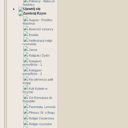
Połowcy - Baba ze
Stadnicy
Rzym
August - Pontifex
Maximus
Boskość cesarzy
Eneida
Hellenizacji religii
rzymskiej
Janus
Kaligula i Żydzi
Kolegium
pontyfików - 1
Kolegium
pontyfików - 2
Kto pierwszy palił
księgi
Kult Kybele w
Rzymie
Od Romulusa do
Republiki
Parentalia, Lemuria
Pliniusz St. o Bogu
Religie Cesarstwa
Religie rzymskie