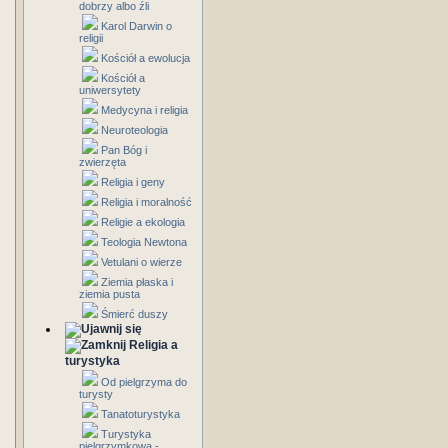
dobrzy albo źli
Karol Darwin o
religii
Kościół a ewolucja
Kościół a
uniwersytety
Medycyna i religia
Neuroteologia
Pan Bóg i
zwierzęta
Religia i geny
Religia i moralność
Religie a ekologia
Teologia Newtona
Vetulani o wierze
Ziemia płaska i
ziemia pusta
Śmierć duszy
Religia a
turystyka
Od pielgrzyma do
turysty
Tanatoturystyka
Turystyka
pielgrzymkowa -