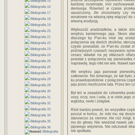
jedynie szczegółów. Opowieści niektó
Bibliografia 15
bardziej rozwinięte, inni zachowywali
Bibliografia 16
demiurga. Również w czasie przeka
opuszczony, źle zrozumiany czy n
Bibliografia 17
wnukowie na własną rękę włączyć do op
Bibliografia 18
własną erudycją.
Bibliografia 19
Większość pradziadków, a także dzi
Bibliografia 20
wnętrzu kamiennego jaja. Skoro ptac
Bibliografia 21
dlaczego by P'an-ku miał się urodz
połączenia się dwóch stożków, stercząc
Bibliografia 22
często powiadali, że P'an-ku został z
Bibliografia 23
późniejszych czasach nazywano synem
cesarz składał na jej ołtarzach ofiary
Bibliografia 24
powstał z połączenia się pierwiastka m
Bibliografia 25
naprawdę, tego nikt nie wie. Nawet sa
Bibliografia 26
We wnętrzu jaja panował pierwotny
Bibliografia 27
całkowicie. Nic dziwnego, że tak było, 
Bibliografia 28
ku prawdopodobnie z połączenia cząstec
jaju przez niezliczone lata. Przez ten cz
Bibliografia 29
Bibliografia 30
Był też w zasadzie do człowieka podo
uszy, oczy, nos i usta, a w ciele jego
Bibliografia 31
wątroba, nerki i żołądek.
Bibliografia 32
Bibliografia 33
Rósł bardzo powoli, bo wszystkie częśc
poczuł w końcu, że robi mu się duszn
Bibliografia 34
stanowczo za ciemne. Ale cóż mógł, b
Bibliografia 35
mu do głowy. Nie wiedział nawet, jak 
jajowego więzienia. Nie odczuwał str
Bibliografia 36
nie spotkała.
Bibliografia