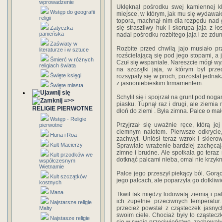
wprowadzenie
Uklęknął pośrodku swej kamiennej kl
Wstęp do geografii
miejsce, w którym, jak mu się wydawało
religii
topora, machnął nim dla rozpędu nad gł
się straszliwy huk i skorupa jaja z ło
Zatyczka
panieńska
nadal pośrodku rozbitego jaja i ze zdu
Zaświaty w
Rozbite przed chwilą jajo musiało p
literaturze i w sztuce
rozściełającą się pod jego stopami, a
Śmierć w różnych
Czuł się wspaniale. Nareszcie mógł wyp
religiach świata
na szczątki jaja, w którym był prze
Święte księgi
rozsypały się w proch, pozostał jednak
z jasnoniebieskim firmamentem.
Święte miasta
Schylił się i spojrzał na grunt pod noga
=>>
piasku. Tupnął raz i drugi, ale ziemia 
RELIGIE PIERWOTNE
dłoń do ziemi . Była zimna. Palce o mał
Wstęp - Religie
Przyjrzał się uważnie ręce, którą je
pierwotne
ciemnym nalotem. Pierwsze odkrycie
Huna i Roa
zachwyt. Uniósł teraz wzrok i skier
Kult Macierzy
Sprawiało wrażenie bardziej zachęcaj
zimne i brudne. Ale spotkała go teraz
Kult przodków we
dotknąć palcami nieba, omal nie krzykn
współczesnym
Wietnamie
Palce jego przeszył piekący ból. Gor
Kult szczątków
jego palcach, ale poparzyła go dotkliwi
kostnych
Mana
Tkwił tak między lodowatą ziemią i 
ich zupełnie przeciwnych temperatur
Najstarsze religie
przecież powstał z cząsteczek jasnyc
Malty
swoim ciele. Chociaż były to cząsteczk
Najstasze religie