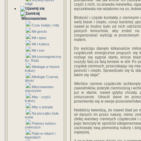
jednakowa. Tak jak krocie ich zdobyw
Rozwój historii
religii
część z nich, co prawda niewielka, oga
wyczekiwała nie wiadomo na co, ledwie
Bliskość i częste kontakty z ciemnymi 
Mitoznawstwo
swój blask i ciepło, coraz bardziej up
Czas święty i mity
nawet je trudno było od nich odróżn
jasnych leniuchów, aby zrobić na
Mit grecki
zorganizować wyścigi w przeciwnym 
Mit i epos
materii.
Mit i kultura
Do wyścigu stanęło kilkanaście mili
Mit i sen
cząsteczek energicznie pnących się 
Mit kosmogoniczny
rozległ się sygnał startu, krocie b
Ks. Rodz.
ruszyły fala za falą leniwie w dół. Po
cząstek ciemnych, przeciskając się mię
Mitologia w historii
jasność i ciepło. Sprawdzało się tu sta
kultury
takim się staje".
Mitologie Czarnej
Afryki
Wkrótce ciemne cząsteczki wchłonęły 
Mitoznawstwo
zawodników, pokryte ciemnością i wchł
starożytne
już w stanie, nawet gdyby chciały, 
zniszczenie. Utracili dane im prze
Mity - część
kultury
przemieniły się w swoje przeciwieństw
Mity o potopie
Niektórzy twierdzą, że nawet ślad po 
Na początku była
sił danych im przez naturę, mimo zm
woda
zbitej warstwy ciemnych cząsteczek i
jego tworzyły te spośród zdegenerowa
Potwory ludzko-
zwierzęce
zachowały swą pierwotną naturę i dzi
najwyżej.
Ptaki w mitach i
legendach