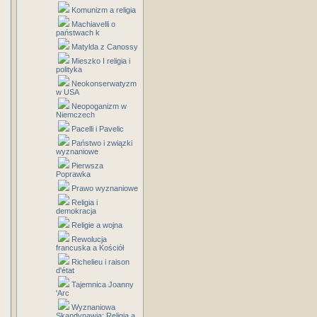
Komunizm a religia
Machiavelli o
państwach k
Matylda z Canossy
Mieszko I religia i
polityka
Neokonserwatyzm
w USA
Neopoganizm w
Niemczech
Pacelli i Pavelic
Państwo i związki
wyznaniowe
Pierwsza
Poprawka
Prawo wyznaniowe
Religia i
demokracja
Religie a wojna
Rewolucja
francuska a Kościół
Richelieu i raison
d'état
Tajemnica Joanny
'Arc
Wyznaniowa
Skandynawia: Religia a