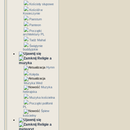
Kościoły słupowe
Kościół w
Kosieczynie
Paestum
Panteon
Początki
architektury PL
Tadż Mahal
Świątynie
buddyjskie
Religie a
muzyka
Hymn
Kolęda
Muzyka Wed
Muzyka
hebrajska
Muzyka kościelna
Początki polifonii
PL
Śpiew
kościelny
Religie a
meteoryt