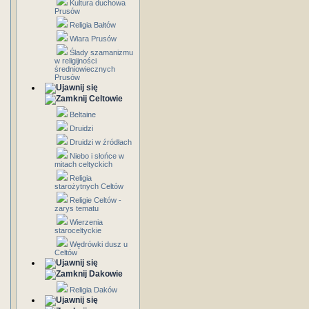
Kultura duchowa
Prusów
Religia Bałtów
Wiara Prusów
Ślady szamanizmu
w religijności
średniowiecznych
Prusów
Celtowie
Beltaine
Druidzi
Druidzi w źródłach
Niebo i słońce w
mitach celtyckich
Religia
starożytnych Celtów
Religie Celtów -
zarys tematu
Wierzenia
staroceltyckie
Wędrówki dusz u
Celtów
Dakowie
Religia Daków