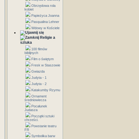
Obrzędowa rola
kobiet
Papieżyca Joanna
Pasqualina Lehner
Wdowy w Kościele
Religie a
sztuka
100 filmów
biblijnych
Film o świętym
Fresk w Staszowie
Gwiazda
Judyta - 1
Judyta - 2
Katakumby Rzymu
Ornament
średniowiecza
Pocałunek
Judasza
Początki sztuki
chrześci.
Powstanie teatru
FR
Symbolika barw