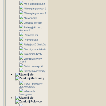
Mit o upadku dusz
Mitologia grecka - 1
Mitologia grecka - 2
Nić Ariadny
Orfeusz i orfizm
Pelazgijski mit o
stworzeniu
Platoński mit
Prometeusz
Religijność Greków
Starożytne misteria
Tajemnica Krety
Wróżbiarstwo w
Grecji
Świat homerycki
Świątynia Artemidy
Madziarzy
Turul - mityczny
ptak węgierski
Wierzenia
Prawęgrów
Połowcy