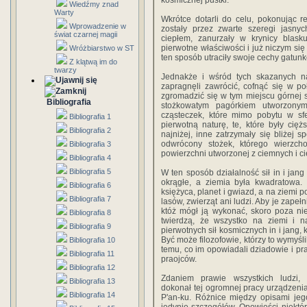
kosmicznej pustki.
Wiedźmy znad
Warty
Wkrótce dotarli do celu, pokonując r
Wprowadzenie w
zostały przez zwarte szeregi jasnyc
świat czarnej magii
ciepłem, zanurzały w krynicy blasku
pierwotne właściwości i już niczym się
Wróżbiarstwo w ST
ten sposób utraciły swoje cechy gatunk
Z klątwą im do
twarzy
Jednakże i wśród tych skazanych na
zapragnęli zawrócić, cofnąć się w po
zgromadzić się w tym miejscu górnej s
Bibliografia
stożkowatym pagórkiem utworzonym
cząsteczek, które mimo pobytu w sf
Bibliografia 1
pierwotną naturę, te, które były cięż
Bibliografia 2
najniżej, inne zatrzymały się bliżej 
odwrócony stożek, którego wierzch
Bibliografia 3
powierzchni utworzonej z ciemnych i ci
Bibliografia 4
Bibliografia 5
W ten sposób działalność sił in i jan
okrągłe, a ziemia była kwadratowa. 
Bibliografia 6
księżyca, planet i gwiazd, a na ziemi 
Bibliografia 7
lasów, zwierząt ani ludzi. Aby je zape
któż mógł ją wykonać, skoro poza nieb
Bibliografia 8
twierdzą, że wszystko na ziemi i 
Bibliografia 9
pierwotnych sił kosmicznych in i jang,
Być może filozofowie, którzy to wymyślil
Bibliografia 10
temu, co im opowiadali dziadowie i pra
Bibliografia 11
praojców.
Bibliografia 12
Zdaniem prawie wszystkich ludzi, 
Bibliografia 13
dokonał tej ogromnej pracy urządzenia 
Bibliografia 14
P'an-ku. Różnice między opisami je