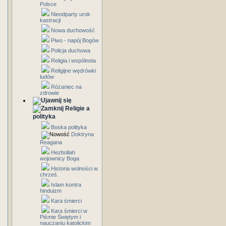
Polsce
Nieodparty urok
kastracji
Nowa duchowość
Piwo - napój Bogów
Policja duchowa
Religia i wspólnota
Religijne wędrówki
ludów
Różaniec na
zdrowie
Religie a
polityka
Boska polityka
Doktryna
Reagana
Hezbollah
wojownicy Boga
Historia wolności w
chrześ.
Islam kontra
hinduizm
Kara śmierci
Kara śmierci w
Piśmie Świętym i
nauczaniu katolickim