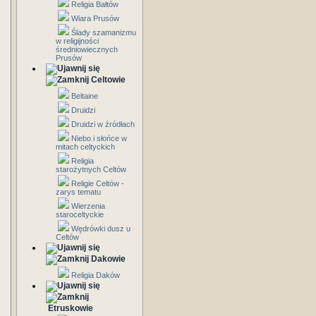
Religia Bałtów
Wiara Prusów
Ślady szamanizmu
w religijności
średniowiecznych
Prusów
Celtowie
Beltaine
Druidzi
Druidzi w źródłach
Niebo i słońce w
mitach celtyckich
Religia
starożytnych Celtów
Religie Celtów -
zarys tematu
Wierzenia
staroceltyckie
Wędrówki dusz u
Celtów
Dakowie
Religia Daków
Etruskowie