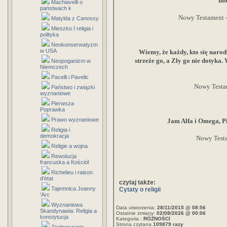
mo
Machiavelli o
państwach k
Nowy Testament -
Matylda z Canossy
Mieszko I religia i
polityka
Neokonserwatyzm
w USA
Wiemy, że każdy, kto się narod
strzeże go, a Zły go nie dotyka.
Neopoganizm w
Niemczech
Pacelli i Pavelic
Nowy Testam
Państwo i związki
wyznaniowe
Pierwsza
Poprawka
Prawo wyznaniowe
Jam Alfa i Omega, Pi
Religia i
demokracja
Nowy Testa
Religie a wojna
Rewolucja
francuska a Kościół
Richelieu i raison
d'état
czytaj także:
Tajemnica Joanny
Cytaty o religii
'Arc
Wyznaniowa
Data utworzenia:
28/11/2015 @ 08:56
Skandynawia: Religia a
Ostatnie zmiany:
02/08/2026 @ 00:06
konstytucja
Kategoria :
RÓŻNOŚCI
Strona czytana
109879 razy