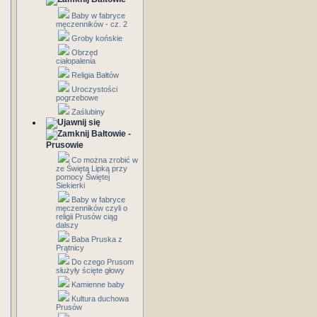
Baby w fabryce
męczenników - cz. 2
Groby końskie
Obrzęd
ciałopalenia
Religia Bałtów
Uroczystości
pogrzebowe
Zaślubiny
Bałtowie -
Prusowie
Co można zrobić w
ze Świętą Lipką przy
pomocy Świętej
Siekierki
Baby w fabryce
męczenników czyli o
religii Prusów ciąg
dalszy
Baba Pruska z
Prątnicy
Do czego Prusom
służyły ścięte głowy
Kamienne baby
Kultura duchowa
Prusów