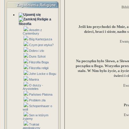
Zagadnienia Religijne
Bibl
Religie a
filozofia
Jeśli kto przychodzi do Mnie, a
Anselm z
dzieci, braci i sióstr, nad
Cantenbury
Bóg Kartezjusza
Ewang
Czym jest etyka?
Dobro i zlo
Duns Szkot
Na początku było Słowo, a Słowo
Filozofia Boga
początku u Boga. Wszystko przez Ni
Filozofia religii
stało. W Nim było życie, a życie
John Locke o Bogu
świeci i 
Mantra
Ewa
O duszy -
Arystoteles
Państwo Platona
Problem zła
Pr
Schopenhauer o
woli
Ewa
Sen w którym
żyjemy
Traktat
ateologiczny