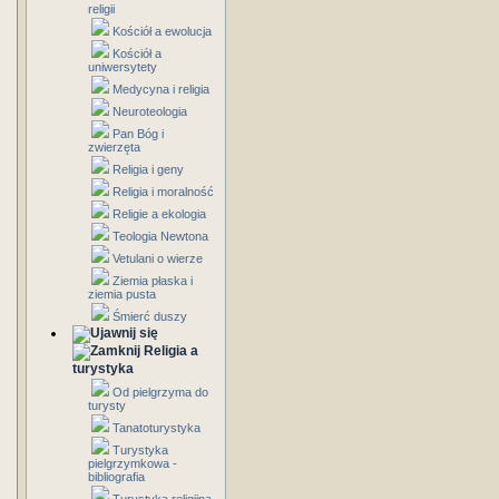
religii
Kościół a ewolucja
Kościół a
uniwersytety
Medycyna i religia
Neuroteologia
Pan Bóg i
zwierzęta
Religia i geny
Religia i moralność
Religie a ekologia
Teologia Newtona
Vetulani o wierze
Ziemia płaska i
ziemia pusta
Śmierć duszy
Religia a
turystyka
Od pielgrzyma do
turysty
Tanatoturystyka
Turystyka
pielgrzymkowa -
bibliografia