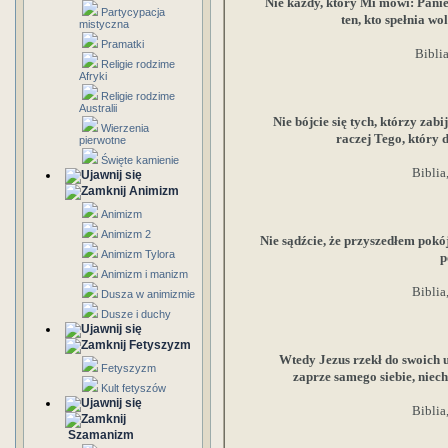
Nie każdy, który Mi mówi: Panie,
Partycypacja
ten, kto spełnia wo
mistyczna
Pramatki
Bibli
Religie rodzime
Afryki
Religie rodzime
Australii
Nie bójcie się tych, którzy zabi
Wierzenia
raczej Tego, który d
pierwotne
Święte kamienie
Biblia
Animizm
Animizm
Animizm 2
Nie sądźcie, że przyszedłem pokó
Animizm Tylora
p
Animizm i manizm
Biblia
Dusza w animizmie
Dusze i duchy
Fetyszyzm
Wtedy Jezus rzekł do swoich uc
Fetyszyzm
zaprze samego siebie, niech
Kult fetyszów
Biblia
Szamanizm