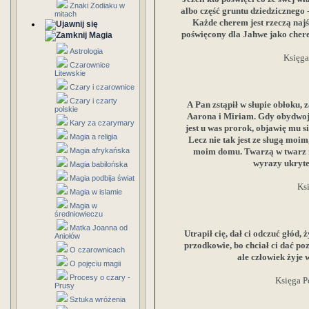
Znaki Zodiaku w
albo część gruntu dziedzicznego -
mitach
Każde cherem jest rzeczą najś
poświęcony dla Jahwe jako chere
Magia
Astrologia
Księga
Czarownice
Litewskie
Czary i czarownice
Czary i czarty
A Pan zstąpił w słupie obłoku, 
polskie
Aarona i Miriam. Gdy obydwoje 
Kary za czarymary
jest u was prorok, objawię mu s
Magia a religia
Lecz nie tak jest ze sługą moi
Magia afrykańska
moim domu. Twarzą w twarz mó
wyrazy ukryte
Magia babilońska
Magia podbija świat
Ksi
Magia w islamie
Magia w
średniowieczu
Matka Joanna od
Utrapił cię, dał ci odczuć głód, ż
Aniołów
przodkowie, bo chciał ci dać po
O czarownicach
ale człowiek żyje 
O pojęciu magii
Procesy o czary -
Księga P
Prusy
Sztuka wróżenia