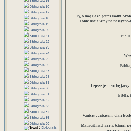
Bibliografia 15
Bibliografia 16
Bibliografia 17
Ty, o mój Boże, jesteś moim Król
Bibliografia 18
Tobie nacieramy na naszych w
Bibliografia 19
Bibliografia 20
Biblia
Bibliografia 21
Bibliografia 22
Bibliografia 23
Bibliografia 24
Wszy
Bibliografia 25
Bibliografia 26
Biblia
Bibliografia 27
Bibliografia 28
Bibliografia 29
Lepsze jest trochę jarzyn
Bibliografia 30
Bibliografia 31
Biblia,
Bibliografia 32
Bibliografia 33
Bibliografia 34
Vanitas vanitatum, dixit Eccl
Bibliografia 35
Bibliografia 36
Marność nad marnościami, p
Bibliografia
wszystko marn