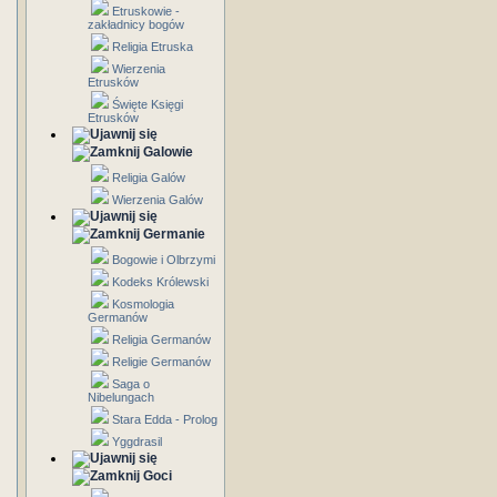
Etruskowie -
zakładnicy bogów
Religia Etruska
Wierzenia
Etrusków
Święte Księgi
Etrusków
Galowie
Religia Galów
Wierzenia Galów
Germanie
Bogowie i Olbrzymi
Kodeks Królewski
Kosmologia
Germanów
Religia Germanów
Religie Germanów
Saga o
Nibelungach
Stara Edda - Prolog
Yggdrasil
Goci