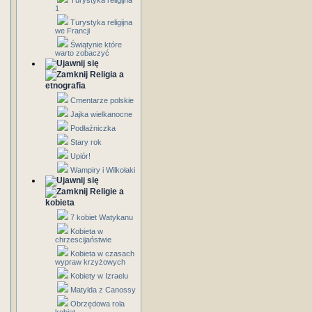
Turystyka religijna
1
Turystyka religijna
we Francji
Świątynie które
warto zobaczyć
Religia a
etnografia
Cmentarze polskie
Jajka wielkanocne
Podłaźniczka
Stary rok
Upiór!
Wampiry i Wilkołaki
Religie a
kobieta
7 kobiet Watykanu
Kobieta w
chrzescijaństwie
Kobieta w czasach
wypraw krzyżowych
Kobiety w Izraelu
Matylda z Canossy
Obrzędowa rola