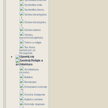
Symbolika kolorów
Symbolika koła
Symbolika lotosu
Sztuka bizantyjska
- 1
Sztuka bizanyjska
- 2
Sztuka islamu
Sztuka
starochrześcijańska
Tańce a religia
Św. Anna
Samotrzeć ze
Strzegomia
Religie a
architektura
Architektura
chrześci.
Babilon
Borobudur
Drewniane kościoły
- PL
Grecka świątynia
Kaliska cerkiew
Kościoły słupowe