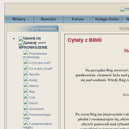
Witamy
Nowości
Forum
Księga Gości
N
Religioznawstwo
RÓŻNO
Cytaty z Biblii
==>>
WPROWADZENIE
St
Podstawowa
terminologia
Czym jest kult?
Co to jest rytuał?
Na początku Bóg stworzył n
Absolut
pustkowiem: ciemność była nad 
się nad wodami. Wtedy Bóg rzek
Anioły
Ateizm
Bóg
Ksi
Cud
Deizm
Demonizm
Po czym Bóg im (mężczyźnie i ni
Fenomenologia
religii
płodni i rozmnażajcie się, abyśc
abyście panowali nad rybami
Fundamentalizm
religijny
wszystkimi zwierzętami pełza