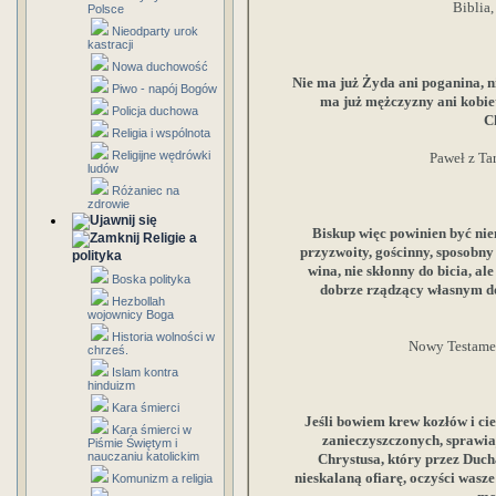
Biblia,
Polsce
Nieodparty urok
kastracji
Nowa duchowość
Nie ma już Żyda ani poganina, n
Piwo - napój Bogów
ma już mężczyzny ani kobie
Policja duchowa
Ch
Religia i wspólnota
Religijne wędrówki
Paweł z Tar
ludów
Różaniec na
zdrowie
Biskup więc powinien być nie
Religie a
przyzwoity, gościnny, sposobny
polityka
wina, nie skłonny do bicia, al
Boska polityka
dobrze rządzący własnym do
Hezbollah
wojownicy Boga
Historia wolności w
Nowy Testament
chrześ.
Islam kontra
hinduizm
Kara śmierci
Jeśli bowiem krew kozłów i cie
Kara śmierci w
zanieczyszczonych, sprawiają
Piśmie Świętym i
nauczaniu katolickim
Chrystusa, który przez Duch
nieskalaną ofiarę, oczyści wasz
Komunizm a religia