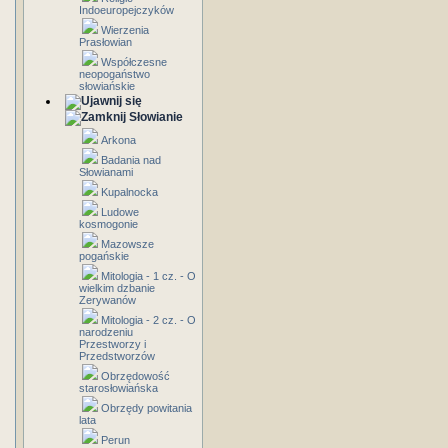
Indoeuropejczyków
Wierzenia
Prasłowian
Współczesne
neopogaństwo
słowiańskie
Słowianie
Arkona
Badania nad
Słowianami
Kupalnocka
Ludowe
kosmogonie
Mazowsze
pogańskie
Mitologia - 1 cz. - O
wielkim dzbanie
Zerywanów
Mitologia - 2 cz. - O
narodzeniu
Przestworzy i
Przedstworzów
Obrzędowość
starosłowiańska
Obrzędy powitania
lata
Perun