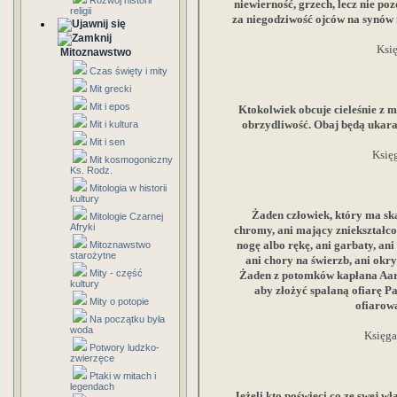
Rozwój historii
niewierność, grzech, lecz nie po
religii
za niegodziwość ojców na synów 
Księ
Mitoznawstwo
Czas święty i mity
Mit grecki
Mit i epos
Ktokolwiek obcuje cieleśnie z m
obrzydliwość. Obaj będą ukarani
Mit i kultura
Mit i sen
Księ
Mit kosmogoniczny
Ks. Rodz.
Mitologia w historii
kultury
Żaden człowiek, który ma skaz
Mitologie Czarnej
Afryki
chromy, ani mający zniekształco
nogę albo rękę, ani garbaty, ani
Mitoznawstwo
starożytne
ani chory na świerzb, ani okry
Mity - część
Żaden z potomków kapłana Aaron
kultury
aby złożyć spalaną ofiarę Pa
Mity o potopie
ofiarow
Na początku była
woda
Księga
Potwory ludzko-
zwierzęce
Ptaki w mitach i
legendach
Jeżeli kto poświęci co ze swej w