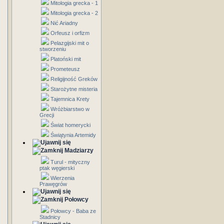
Mitologia grecka - 1
Mitologia grecka - 2
Nić Ariadny
Orfeusz i orfizm
Pelazgijski mit o
stworzeniu
Platoński mit
Prometeusz
Religijność Greków
Starożytne misteria
Tajemnica Krety
Wróżbiarstwo w
Grecji
Świat homerycki
Świątynia Artemidy
Madziarzy
Turul - mityczny
ptak węgierski
Wierzenia
Prawęgrów
Połowcy
Połowcy - Baba ze
Stadnicy