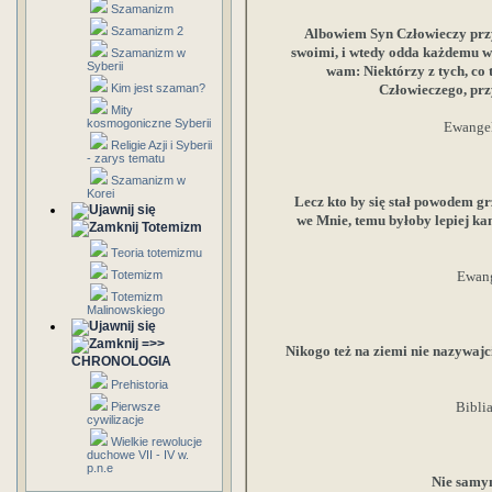
Szamanizm
Szamanizm 2
Albowiem Syn Człowieczy przy
swoimi, i wtedy odda każdemu 
Szamanizm w
Syberii
wam: Niektórzy z tych, co t
Kim jest szaman?
Człowieczego, prz
Mity
kosmogoniczne Syberii
Ewangel
Religie Azji i Syberii
- zarys tematu
Szamanizm w
Korei
Lecz kto by się stał powodem gr
we Mnie, temu byłoby lepiej kam
Totemizm
Teoria totemizmu
Totemizm
Ewang
Totemizm
Malinowskiego
=>>
Nikogo też na ziemi nie nazywajc
CHRONOLOGIA
Prehistoria
Bibli
Pierwsze
cywilizacje
Wielkie rewolucje
duchowe VII - IV w.
p.n.e
Nie samym