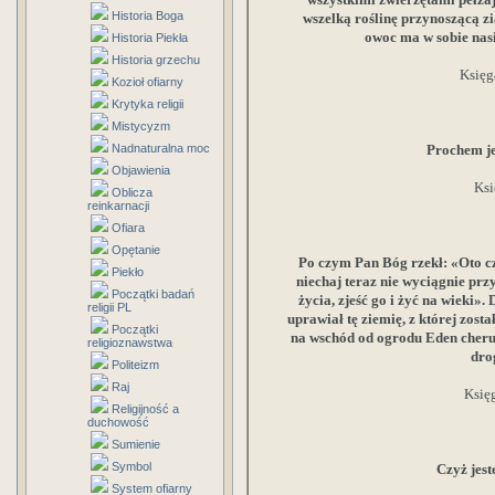
Historia Boga
wszelką roślinę przynoszącą zi
owoc ma w sobie nas
Historia Piekła
Historia grzechu
Księg
Kozioł ofiarny
Krytyka religii
Mistycyzm
Nadnaturalna moc
Prochem jes
Objawienia
Ksi
Oblicza
reinkarnacji
Ofiara
Opętanie
Po czym Pan Bóg rzekł: «Oto czł
Piekło
niechaj teraz nie wyciągnie pr
Początki badań
życia, zjeść go i żyć na wieki»
religii PL
uprawiał tę ziemię, z której zost
Początki
na wschód od ogrodu Eden cheru
religioznawstwa
dro
Politeizm
Raj
Księ
Religijność a
duchowość
Sumienie
Symbol
Czyż jes
System ofiarny