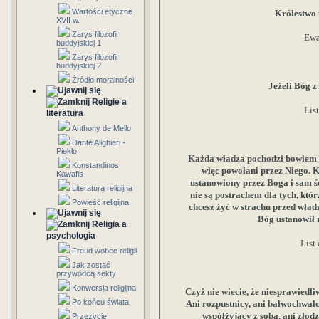
Wartości etyczne
Królestwo m
XVII w.
Zarys filozofii
Ewa
buddyjskiej 1
Zarys filozofii
buddyjskiej 2
Źródło moralności
Jeżeli Bóg 
Religie a
Lis
literatura
Anthony de Mello
Dante Alighieri -
Piekło
Każda władza pochodzi bowiem o
Konstandinos
więc powołani przez Niego. K
Kawafis
ustanowiony przez Boga i sam ś
Literatura religijna
nie są postrachem dla tych, któr
Powieść religijna
chcesz żyć w strachu przed wład
Bóg ustanowił 
Religia a
psychologia
List
Freud wobec religii
Jak zostać
przywódcą sekty
Konwersja religijna
Czyż nie wiecie, że niesprawiedli
Po końcu świata
Ani rozpustnicy, ani bałwochwalcy
współżyjący z sobą, ani złodzi
Przeżycie