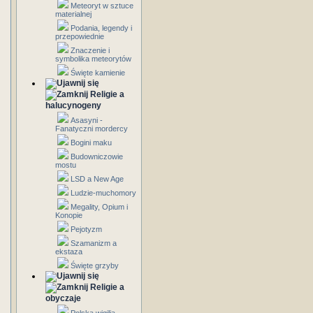
Meteoryt w sztuce
materialnej
Podania, legendy i
przepowiednie
Znaczenie i
symbolika meteorytów
Święte kamienie
Religie a
halucynogeny
Asasyni -
Fanatyczni mordercy
Bogini maku
Budowniczowie
mostu
LSD a New Age
Ludzie-muchomory
Megality, Opium i
Konopie
Pejotyzm
Szamanizm a
ekstaza
Święte grzyby
Religie a
obyczaje