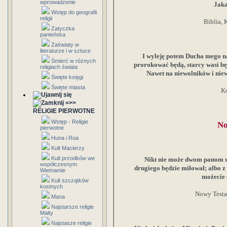
wprowadzenie
Jaka
Wstęp do geografii
religii
Biblia, 
Zatyczka
panieńska
Zaświaty w
literaturze i w sztuce
I wyleję potem Ducha mego na 
Śmierć w różnych
prorokować będą, starcy wasi będ
religiach świata
Nawet na niewolników i nie
Święte księgi
Święte miasta
Ks
=>>
RELIGIE PIERWOTNE
Wstęp - Religie
No
pierwotne
Huna i Roa
Kult Macierzy
Kult przodków we
Nikt nie może dwom panom sł
współczesnym
drugiego będzie miłował; albo z
Wietnamie
możecie 
Kult szczątków
kostnych
Nowy Testa
Mana
Najstarsze religie
Malty
Najstasze religie