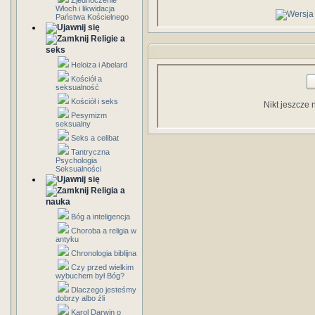
Zjednoczenie
Włoch i likwidacja
Państwa Kościelnego
Religie a
seks
Heloiza i Abelard
Kościół a
seksualność
Kościół i seks
Nikt jeszcze 
Pesymizm
seksualny
Seks a celibat
Tantryczna
Psychologia
Seksualności
Religia a
nauka
Bóg a inteligencja
Choroba a religia w
antyku
Chronologia biblijna
Czy przed wielkim
wybuchem był Bóg?
Dlaczego jesteśmy
dobrzy albo źli
Karol Darwin o