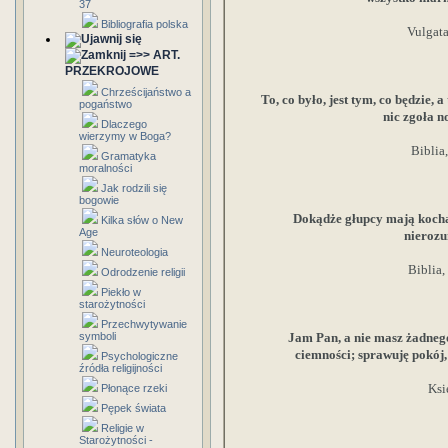
37
Bibliografia polska
Vulgata
=>> ART.
PRZEKROJOWE
Chrześcijaństwo a
To, co było, jest tym, co będzie, a 
pogaństwo
nic zgoła 
Dlaczego
wierzymy w Boga?
Biblia
Gramatyka
moralności
Jak rodzili się
bogowie
Dokądże głupcy mają kocha
Kilka słów o New
Age
nieroz
Neuroteologia
Biblia,
Odrodzenie religii
Piekło w
starożytności
Przechwytywanie
symboli
Jam Pan, a nie masz żadnego
ciemności; sprawuję pokój, 
Psychologiczne
źródła religijności
Ksi
Płonące rzeki
Pępek świata
Religie w
Starożytności -