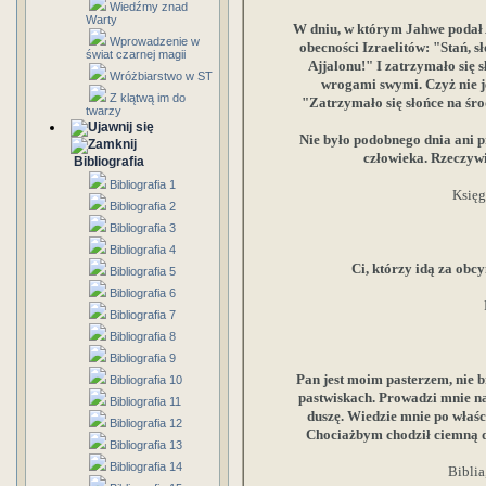
Wiedźmy znad
Warty
W dniu, w którym Jahwe podał 
Wprowadzenie w
obecności Izraelitów: "Stań, s
świat czarnej magii
Ajjalonu!" I zatrzymało się sł
Wróżbiarstwo w ST
wrogami swymi. Czyż nie j
Z klątwą im do
"Zatrzymało się słońce na środ
twarzy
Nie było podobnego dnia ani p
człowieka. Rzeczywi
Bibliografia
Bibliografia 1
Księg
Bibliografia 2
Bibliografia 3
Bibliografia 4
Ci, którzy idą za obc
Bibliografia 5
Bibliografia 6
Bibliografia 7
Bibliografia 8
Bibliografia 9
Pan jest moim pasterzem, nie b
Bibliografia 10
pastwiskach. Prowadzi mnie n
Bibliografia 11
duszę. Wiedzie mnie po właśc
Bibliografia 12
Chociażbym chodził ciemną dol
Bibliografia 13
Bibliografia 14
Biblia