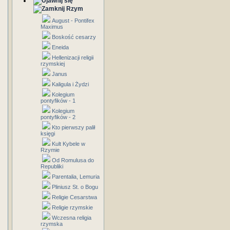
Rzym
August - Pontifex
Maximus
Boskość cesarzy
Eneida
Hellenizacji religii
rzymskiej
Janus
Kaligula i Żydzi
Kolegium
pontyfików - 1
Kolegium
pontyfików - 2
Kto pierwszy palił
księgi
Kult Kybele w
Rzymie
Od Romulusa do
Republiki
Parentalia, Lemuria
Pliniusz St. o Bogu
Religie Cesarstwa
Religie rzymskie
Wczesna religia
rzymska