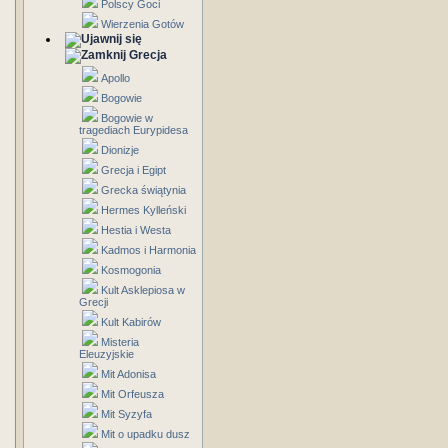
Polscy Goci
Wierzenia Gotów
Grecja
Apollo
Bogowie
Bogowie w
tragediach Eurypidesa
Dionizje
Grecja i Egipt
Grecka świątynia
Hermes Kylleński
Hestia i Westa
Kadmos i Harmonia
Kosmogonia
Kult Asklepiosa w
Grecji
Kult Kabirów
Misteria
Eleuzyjskie
Mit Adonisa
Mit Orfeusza
Mit Syzyfa
Mit o upadku dusz