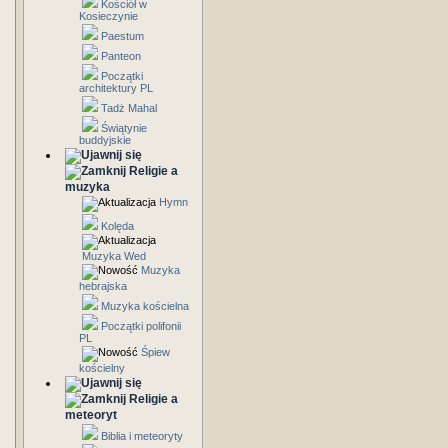
Kościół w
Kosieczynie
Paestum
Panteon
Początki
architektury PL
Tadż Mahal
Świątynie
buddyjskie
Religie a
muzyka
Hymn
Kolęda
Muzyka Wed
Muzyka
hebrajska
Muzyka kościelna
Początki polifonii
PL
Śpiew
kościelny
Religie a
meteoryt
Biblia i meteoryty