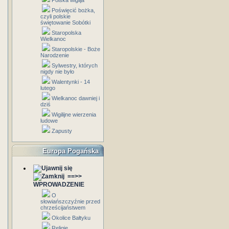
Polska wigilja
Poświęcić bożka,
czyli polskie
świętowanie Sobótki
Staropolska
Wielkanoc
Staropolskie - Boże
Narodzenie
Sylwestry, których
nigdy nie było
Walentynki - 14
lutego
Wielkanoc dawniej i
dziś
Wigilijne wierzenia
ludowe
Zapusty
Europa Pogańska
==>>
WPROWADZENIE
O
słowiańszczyźnie przed
chrześcijaństwem
Okolice Bałtyku
Religie