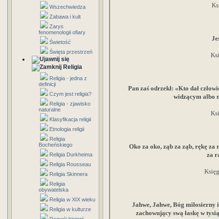
Ks
Wszechwiedza
Zabawa i kult
Zarys
fenomenologii ofiary
Je
Świetość
Święta przestrzeń
Ksi
Religia
Religia - jedna z
definicji
Pan zaś odrzekł: «Kto dał człow
Czym jest religia?
widzącym albo n
Religia - zjawisko
naturalne
Ksi
Klasyfikacja religii
Etnologia religii
Religia
Bocheńskiego
Oko za oko, ząb za ząb, rękę za 
za r
Religia Durkheima
Religia Rousseau
Księg
Religia Skinnera
Religia
obywatelska
Religia w XIX wieku
Jahwe, Jahwe, Bóg miłosierny i 
Religia w kulturze
zachowujący swą łaskę w tysi