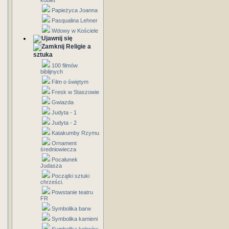
kobiet
Papieżyca Joanna
Pasqualina Lehner
Wdowy w Kościele
Religie a
sztuka
100 filmów
biblijnych
Film o świętym
Fresk w Staszowie
Gwiazda
Judyta - 1
Judyta - 2
Katakumby Rzymu
Ornament
średniowiecza
Pocałunek
Judasza
Początki sztuki
chrześci.
Powstanie teatru
FR
Symbolika barw
Symbolika kamieni