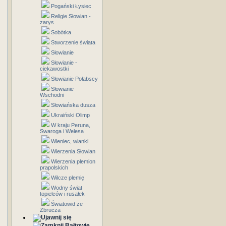
Pogański Łysiec
Religie Słowian -
zarys
Sobótka
Stworzenie świata
Słowianie
Słowianie -
ciekawostki
Słowianie Połabscy
Słowianie
Wschodni
Słowiańska dusza
Ukraiński Olimp
W kraju Peruna,
Swaroga i Welesa
Wieniec, wianki
Wierzenia Słowian
Wierzenia plemion
prapolskich
Wilcze plemię
Wodny świat
topielców i rusałek
Światowid ze
Zbrucza
Bałtowie