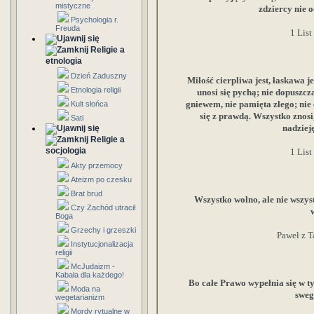
mistyczne
zdziercy nie 
Psychologia r.
Freuda
1 List
Religie a
etnologia
Dzień Zaduszny
Miłość cierpliwa jest, łaskawa je
Etnologia religii
unosi się pychą; nie dopuszcza
gniewem, nie pamięta złego; nie 
Kult słońca
się z prawdą. Wszystko znos
Sati
nadziej
Religie a
socjologia
1 List
Akty przemocy
Ateizm po czesku
Brat brud
Wszystko wolno, ale nie wszys
Czy Zachód utracił
Boga
Grzechy i grzeszki
Paweł z T
Instytucjonalizacja
religii
McJudaizm -
Kabała dla każdego!
Bo całe Prawo wypełnia się w t
Moda na
sweg
wegetarianizm
Mordy rytualne w