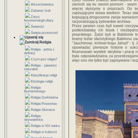
Żydzi musieli znaleźć alternatywne ś
zwrócili się ku swoim pismom - swym
Wszechwiedza
więcej słyszymy o pisarzach. Do te
Zabawa i kult
zapisującymi słowa wielkich. Teraz sta
Zarys
kopiującą drogocenne zwoje wyniesione
fenomenologii ofiary
racjonalizującą żydowskie archiwa.
Przez pewien czas byli nawet rzeczywiś
Świetość
podkreślałaby ich blask i niezbędn
Święta przestrzeń
pisarskiego. Żydzi byli w Babilonie t
bramy Isztar starożytnego Babilonu zaw
Religia
"Jauchinowi, królowi kraju Jahud" - tj.
opowiadać pierwsze historie o sukc
Religia - jedna z
finansowało wysiłek skrybów i pracę 
definicji
była odpowiedzialna za przestrzegani
Czym jest religia?
więc ono nie tylko być zapisywane i ko
Religia - zjawisko
naturalne
Klasyfikacja religii
Etnologia religii
Religia
Bocheńskiego
Religia Durkheima
Religia Rousseau
Religia Skinnera
Religia
obywatelska
Religia w XIX wieku
Religia w kulturze