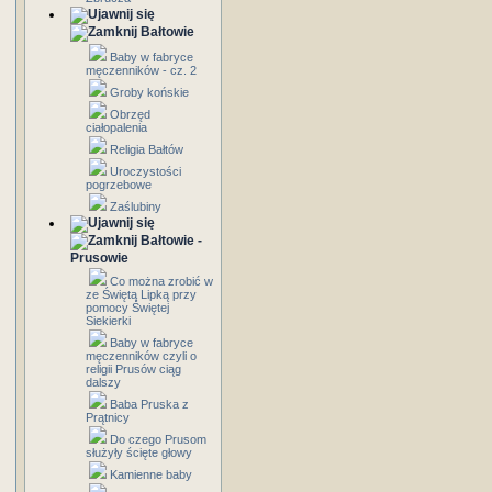
Bałtowie
Baby w fabryce
męczenników - cz. 2
Groby końskie
Obrzęd
ciałopalenia
Religia Bałtów
Uroczystości
pogrzebowe
Zaślubiny
Bałtowie -
Prusowie
Co można zrobić w
ze Świętą Lipką przy
pomocy Świętej
Siekierki
Baby w fabryce
męczenników czyli o
religii Prusów ciąg
dalszy
Baba Pruska z
Prątnicy
Do czego Prusom
służyły ścięte głowy
Kamienne baby