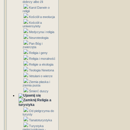
dobrzy albo źli
Karol Darwin o
religii
Kościół a ewolucja
Kościół a
uniwersytety
Medycyna i religia
Neuroteologia
Pan Bóg i
zwierzęta
Religia i geny
Religia i moralność
Religie a ekologia
Teologia Newtona
Vetulani o wierze
Ziemia płaska i
ziemia pusta
Śmierć duszy
Religia a
turystyka
Od pielgrzyma do
turysty
Tanatoturystyka
Turystyka
pielgrzymkowa -