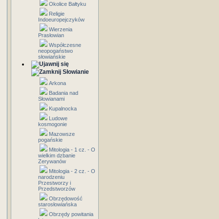
Okolice Bałtyku
Religie
Indoeuropejczyków
Wierzenia
Prasłowian
Współczesne
neopogaństwo
słowiańskie
Słowianie
Arkona
Badania nad
Słowianami
Kupalnocka
Ludowe
kosmogonie
Mazowsze
pogańskie
Mitologia - 1 cz. - O
wielkim dzbanie
Zerywanów
Mitologia - 2 cz. - O
narodzeniu
Przestworzy i
Przedstworzów
Obrzędowość
starosłowiańska
Obrzędy powitania