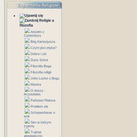
Zagadnienia Religijne
Religie a
filozofia
Anselm z
Cantenbury
Bóg Kartezjusza
Czym jest etyka?
Dobro i zlo
Duns Szkot
Filozofia Boga
Filozofia religii
John Locke o Bogu
Mantra
O duszy -
Arystoteles
Państwo Platona
Problem zła
Schopenhauer o
woli
Sen w którym
żyjemy
Traktat
ateologiczny