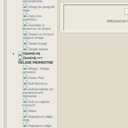
wprowadzenie
Wstęp do geografii
religii
Zatyczka
panieńska
Nikt jeszcze 
Zaświaty w
literaturze i w sztuce
Śmierć w różnych
religiach świata
Święte księgi
Święte miasta
=>>
RELIGIE PIERWOTNE
Wstęp - Religie
pierwotne
Huna i Roa
Kult Macierzy
Kult przodków we
współczesnym
Wietnamie
Kult szczątków
kostnych
Mana
Najstarsze religie
Malty
Najstasze religie