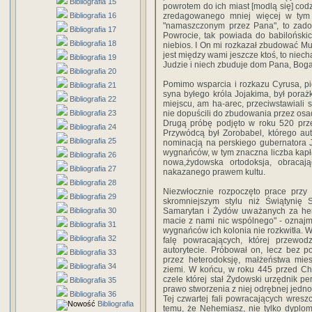
Bibliografia 15
powrotem do ich miast [modlą się] cod
Bibliografia 16
zredagowanego mniej więcej w tym 
"namaszczonym przez Pana", to zado
Bibliografia 17
Powrocie, tak powiada do babiloński
Bibliografia 18
niebios. I On mi rozkazał zbudować Mu
jest między wami jeszcze ktoś, to niech
Bibliografia 19
Judzie i niech zbuduje dom Pana, Boga 
Bibliografia 20
Pomimo wsparcia i rozkazu Cyrusa, p
Bibliografia 21
syna byłego króla Jojakima, był poraż
Bibliografia 22
miejscu, am ha-arec, przeciwstawiali
Bibliografia 23
nie dopuścili do zbudowania przez os
Drugą próbę podjęto w roku 520 prze
Bibliografia 24
Przywódcą był Zorobabel, którego au
Bibliografia 25
nominacją na perskiego gubernatora J
wygnańców, w tym znaczna liczba kapła
Bibliografia 26
nowa,żydowska ortodoksja, obracają
Bibliografia 27
nakazanego prawem kultu.
Bibliografia 28
Niezwłocznie rozpoczęto prace przy
Bibliografia 29
skromniejszym stylu niż Świątynię 
Bibliografia 30
Samarytan i Żydów uważanych za her
macie z nami nic wspólnego" - oznaj
Bibliografia 31
wygnańców ich kolonia nie rozkwitła. W
Bibliografia 32
falę powracających, której przewod
autorytecie. Próbował on, lecz bez 
Bibliografia 33
przez heterodoksję, małżeństwa mie
Bibliografia 34
ziemi. W końcu, w roku 445 przed Ch
czele której stał Żydowski urzędnik pe
Bibliografia 35
prawo stworzenia z niej odrębnej jedno
Bibliografia 36
Tej czwartej fali powracających wreszc
Bibliografia
temu, że Nehemiasz, nie tylko dyplom