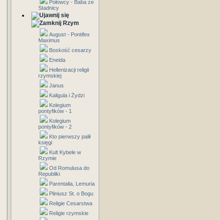
Połowcy - Baba ze
Stadnicy
Rzym
August - Pontifex
Maximus
Boskość cesarzy
Eneida
Hellenizacji religii
rzymskiej
Janus
Kaligula i Żydzi
Kolegium
pontyfików - 1
Kolegium
pontyfików - 2
Kto pierwszy palił
księgi
Kult Kybele w
Rzymie
Od Romulusa do
Republiki
Parentalia, Lemuria
Pliniusz St. o Bogu
Religie Cesarstwa
Religie rzymskie