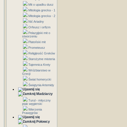
Mit o upadku dusz
Mitologia grecka - 1
Mitologia grecka - 2
Nić Ariadny
Orfeusz i orfizm
Pelazgijski mit o
stworzeniu
Platoński mit
Prometeusz
Religijność Greków
Starożytne misteria
Tajemnica Krety
Wróżbiarstwo w
Grecji
Świat homerycki
Świątynia Artemidy
Madziarzy
Turul - mityczny
ptak węgierski
Wierzenia
Prawęgrów
Połowcy