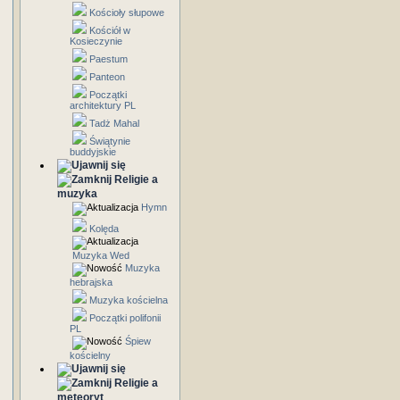
Kościoły słupowe
Kościół w
Kosieczynie
Paestum
Panteon
Początki
architektury PL
Tadż Mahal
Świątynie
buddyjskie
Religie a
muzyka
Hymn
Kolęda
Muzyka Wed
Muzyka
hebrajska
Muzyka kościelna
Początki polifonii
PL
Śpiew
kościelny
Religie a
meteoryt