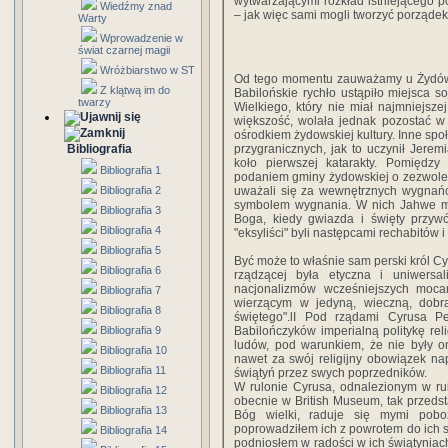
wytwarzającymi rozkład istniejącego 
Wiedźmy znad
– jak więc sami mogli tworzyć porząde
Warty
Wprowadzenie w
świat czarnej magii
Wróżbiarstwo w ST
Od tego momentu zauważamy u Żydów i
Z klątwą im do
Babilońskie rychło ustąpiło miejsca
twarzy
Wielkiego, który nie miał najmniejsz
większość, wolała jednak pozostać w Ba
ośrodkiem żydowskiej kultury. Inne spo
Bibliografia
przygranicznych, jak to uczynił Jerem
koło pierwszej katarakty. Pomiędz
Bibliografia 1
podaniem gminy żydowskiej o zezwoleni
Bibliografia 2
uważali się za wewnętrznych wygnańcó
symbolem wygnania. W nich Jahwe mia
Bibliografia 3
Boga, kiedy gwiazda i święty przy
Bibliografia 4
"eksyliści" byli następcami rechabitów 
Bibliografia 5
Być może to właśnie sam perski król Cyr
Bibliografia 6
rządzącej była etyczna i uniwersal
nacjonalizmów wcześniejszych mocar
Bibliografia 7
wierzącym w jedyną, wieczną, dobrą
Bibliografia 8
świętego".lI Pod rządami Cyrusa Pe
Bibliografia 9
Babilończyków imperialną politykę rel
ludów, pod warunkiem, że nie były o
Bibliografia 10
nawet za swój religijny obowiązek nap
Bibliografia 11
świątyń przez swych poprzedników.
W rulonie Cyrusa, odnalezionym w ru
Bibliografia 12
obecnie w British Museum, tak przedsta
Bibliografia 13
Bóg wielki, raduje się mymi poboż
poprowadziłem ich z powrotem do ich si
Bibliografia 14
podniosłem w radości w ich świątyniac