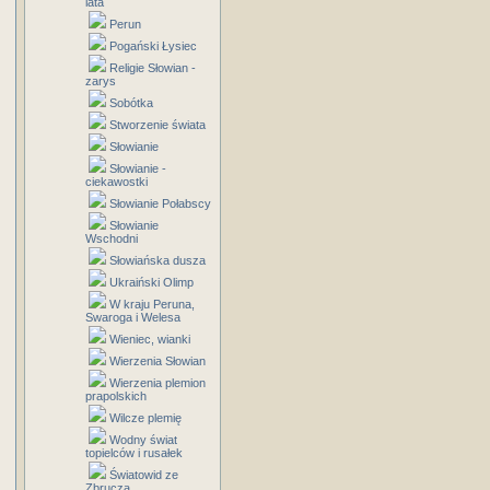
lata
Perun
Pogański Łysiec
Religie Słowian -
zarys
Sobótka
Stworzenie świata
Słowianie
Słowianie -
ciekawostki
Słowianie Połabscy
Słowianie
Wschodni
Słowiańska dusza
Ukraiński Olimp
W kraju Peruna,
Swaroga i Welesa
Wieniec, wianki
Wierzenia Słowian
Wierzenia plemion
prapolskich
Wilcze plemię
Wodny świat
topielców i rusałek
Światowid ze
Zbrucza