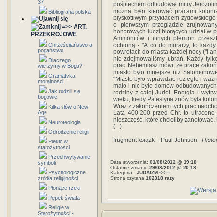
37
pośpiechem odbudował mury Jerozolimy
można było kierować pracami koloniz
Bibliografia polska
błyskotliwym przykładem żydowskiego 
o pierwszym przeglądzie zrujnowan
=>> ART.
honorowych ludzi biorących udział w p
PRZEKROJOWE
Ammonitów i innych plemion przeszk
Chrześcijaństwo a
ochroną - "A co do murarzy, to każd
pogaństwo
powrotach do miasta każdej nocy ("I ani 
nie zdejmowaliśmy ubrań. Każdy tylko
Dlaczego
prac. Nehemiasz mówi, że prace zako
wierzymy w Boga?
miasto było mniejsze niż Salomonowe
Gramatyka
"Miasto było wprawdzie rozległe i ważn
moralności
mało i nie było domów odbudowanych"
Jak rodzili się
rodziny z całej Judei. Energia i wy
bogowie
wieku, kiedy Palestyna znów była kolo
Wraz z zakończeniem tych prac nadchod
Kilka słów o New
Age
Lata 400-200 przed Chr. to utracone 
nieszczęść, które chcieliby zanotować. 
Neuroteologia
(...)
Odrodzenie religii
fragment książki - Paul Johnson -
Histo
Piekło w
starożytności
Przechwytywanie
Data utworzenia:
01/08/2012 @ 19:18
symboli
Ostatnie zmiany:
29/08/2012 @ 20:18
Psychologiczne
Kategoria :
JUDAIZM <<==
źródła religijności
Strona czytana
102818 razy
Płonące rzeki
Pępek świata
Religie w
Starożytności -