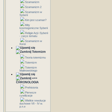
Szamanizm
Szamanizm 2
Szamanizm w
Syberii
Kim jest szaman?
Mity
kosmogoniczne Syberii
Religie Azji i Syberii
- zarys tematu
Szamanizm w
Korei
Totemizm
Teoria totemizmu
Totemizm
Totemizm
Malinowskiego
=>>
CHRONOLOGIA
Prehistoria
Pierwsze
cywilizacje
Wielkie rewolucje
duchowe VII - IV w.
p.n.e