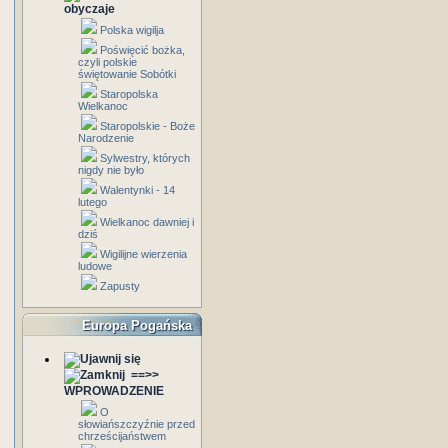
obyczaje
Polska wigilja
Poświęcić bożka,
czyli polskie
świętowanie Sobótki
Staropolska
Wielkanoc
Staropolskie - Boże
Narodzenie
Sylwestry, których
nigdy nie było
Walentynki - 14
lutego
Wielkanoc dawniej i
dziś
Wigilijne wierzenia
ludowe
Zapusty
Europa Pogańska
==>>
WPROWADZENIE
O
słowiańszczyźnie przed
chrześcijaństwem