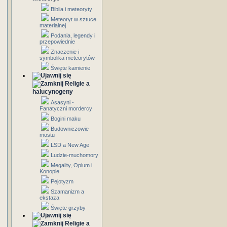
Biblia i meteoryty
Meteoryt w sztuce
materialnej
Podania, legendy i
przepowiednie
Znaczenie i
symbolika meteorytów
Święte kamienie
Religie a
halucynogeny
Asasyni -
Fanatyczni mordercy
Bogini maku
Budowniczowie
mostu
LSD a New Age
Ludzie-muchomory
Megality, Opium i
Konopie
Pejotyzm
Szamanizm a
ekstaza
Święte grzyby
Religie a