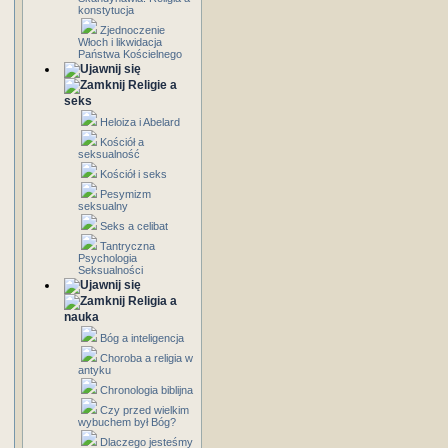
konstytucja
Zjednoczenie
Włoch i likwidacja
Państwa Kościelnego
Religie a
seks
Heloiza i Abelard
Kościół a
seksualność
Kościół i seks
Pesymizm
seksualny
Seks a celibat
Tantryczna
Psychologia
Seksualności
Religia a
nauka
Bóg a inteligencja
Choroba a religia w
antyku
Chronologia biblijna
Czy przed wielkim
wybuchem był Bóg?
Dlaczego jesteśmy