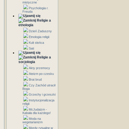
mistyczne
Psychologia r.
Freuda
Religie a
etnologia
Dzień Zaduszny
Etnologia religii
Kult słońca
Sati
Religie a
socjologia
Akty przemocy
Ateizm po czesku
Brat brud
Czy Zachód utracił
Boga
Grzechy i grzeszki
Instytucjonalizacja
religii
McJudaizm -
Kabała dla każdego!
Moda na
wegetarianizm
Mordy rytualne w