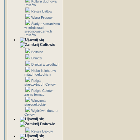
Kultura duchowa
Prusów
Religia Bałtów
Wiara Prusów
Ślady szamanizmu
w religijności
średniowiecznych
Prusów
Celtowie
Beltaine
Druidzi
Druidzi w źródłach
Niebo i słońce w
mitach celtyckich
Religia
starożytnych Celtów
Religie Celtów -
zarys tematu
Wierzenia
staroceltyckie
Wędrówki dusz u
Celtów
Dakowie
Religia Daków