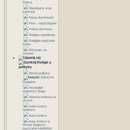
Polsce
Nieodparty urok
kastracji
Nowa duchowość
Piwo - napój Bogów
Policja duchowa
Religia i wspólnota
Religijne wędrówki
ludów
Różaniec na
zdrowie
Religie a
polityka
Boska polityka
Doktryna
Reagana
Hezbollah
wojownicy Boga
Historia wolności w
chrześ.
Islam kontra
hinduizm
Kara śmierci
Kara śmierci w
Piśmie Świętym i
nauczaniu katolickim