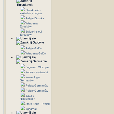
Etruskowie
Etruskowie -
zakładnicy bogów
Religia Etruska
Wierzenia
Etrusków
Święte Księgi
Etrusków
Galowie
Religia Galów
Wierzenia Galów
Germanie
Bogowie i Olbrzymi
Kodeks Królewski
Kosmologia
Germanów
Religia Germanów
Religie Germanów
Saga o
Nibelungach
Stara Edda - Prolog
Yggdrasil