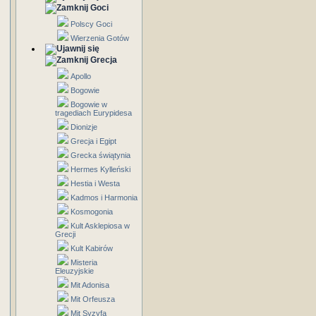
Goci
Polscy Goci
Wierzenia Gotów
Grecja
Apollo
Bogowie
Bogowie w
tragediach Eurypidesa
Dionizje
Grecja i Egipt
Grecka świątynia
Hermes Kylleński
Hestia i Westa
Kadmos i Harmonia
Kosmogonia
Kult Asklepiosa w
Grecji
Kult Kabirów
Misteria
Eleuzyjskie
Mit Adonisa
Mit Orfeusza
Mit Syzyfa