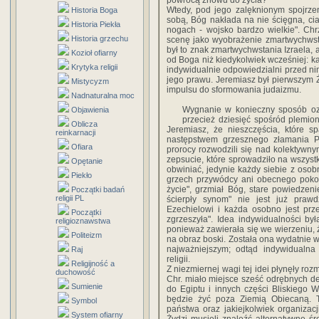
powrócą znowu do życia?"
Wtedy, pod jego zalęknionym spojrzeni
Historia Boga
sobą, Bóg nakłada na nie ścięgna, ciało
Historia Piekła
nogach - wojsko bardzo wielkie". Chrz
Historia grzechu
scenę jako wyobrażenie zmartwychwsta
był to znak zmartwychwstania Izraela, a
Kozioł ofiarny
od Boga niż kiedykolwiek wcześniej: k
Krytyka religii
indywidualnie odpowiedzialni przed n
jego prawu. Jeremiasz był pierwszym Ży
Mistycyzm
impulsu do sformowania judaizmu.
Nadnaturalna moc
Wygnanie w konieczny sposób ozn
Objawienia
przecież dziesięć spośród plemion
Oblicza
Jeremiasz, że nieszczęścia, które s
reinkarnacji
następstwem grzesznego złamania P
Ofiara
prorocy rozwodzili się nad kolektywn
zepsucie, które sprowadziło na wszystk
Opętanie
obwiniać, jedynie każdy siebie z osobn
Piekło
grzech przywódcy ani obecnego pokol
życie", grzmiał Bóg, stare powiedzeni
Początki badań
religii PL
ścierpły synom" nie jest już praw
Ezechielowi i każda osobno jest prz
Początki
zgrzeszyła". Idea indywidualności by
religioznawstwa
ponieważ zawierała się we wierzeniu, 
Politeizm
na obraz boski. Została ona wydatnie 
najważniejszym; odtąd indywidualna 
Raj
religii.
Religijność a
Z niezmiernej wagi tej idei płynęły r
duchowość
Chr. miało miejsce sześć odrębnych dep
Sumienie
do Egiptu i innych części Bliskieg
będzie żyć poza Ziemią Obiecaną. T
Symbol
państwa oraz jakiejkolwiek organiza
System ofiarny