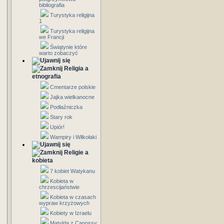
bibliografia
Turystyka religijna
1
Turystyka religijna
we Francji
Świątynie które
warto zobaczyć
Religia a
etnografia
Cmentarze polskie
Jajka wielkanocne
Podłaźniczka
Stary rok
Upiór!
Wampiry i Wilkołaki
Religie a
kobieta
7 kobiet Watykanu
Kobieta w
chrzescijaństwie
Kobieta w czasach
wypraw krzyżowych
Kobiety w Izraelu
Matylda z Canossy