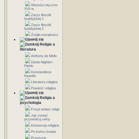
Wartości etyczne
XVII w.
Zarys filozofii
buddyjskiej 1
Zarys filozofii
buddyjskiej 2
Źródło moralności
Religie a
literatura
Anthony de Mello
Dante Alighieri -
Piekło
Konstandinos
Kawafis
Literatura religijna
Powieść religijna
Religia a
psychologia
Freud wobec religii
Jak zostać
przywódcą sekty
Konwersja religijna
Po końcu świata
Przeżycie