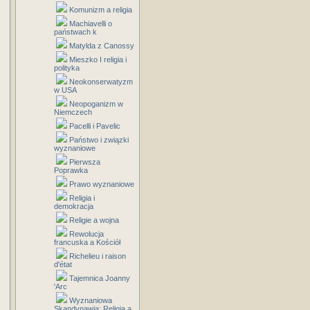
Komunizm a religia
Machiavelli o
państwach k
Matylda z Canossy
Mieszko I religia i
polityka
Neokonserwatyzm
w USA
Neopoganizm w
Niemczech
Pacelli i Pavelic
Państwo i związki
wyznaniowe
Pierwsza
Poprawka
Prawo wyznaniowe
Religia i
demokracja
Religie a wojna
Rewolucja
francuska a Kościół
Richelieu i raison
d'état
Tajemnica Joanny
'Arc
Wyznaniowa
Skandynawia: Religia a