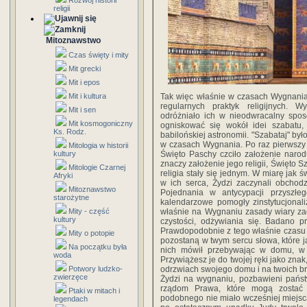
Rozwój historii
religii
Mitoznawstwo
Czas święty i mity
Mit grecki
Mit i epos
Mit i kultura
Tak więc właśnie w czasach Wygnania
regularnych praktyk religijnych. 
Mit i sen
odróżniało ich w nieodwracalny spos
Mit kosmogoniczny
ogniskować się wokół idei szabatu, 
Ks. Rodz.
babilońskiej astronomii. "Szabataj" b
w czasach Wygnania. Po raz pierwszy 
Mitologia w historii
kultury
Święto Paschy czciło założenie narod
znaczy założenie jego religii, Święto S
Mitologie Czarnej
religia stały się jednym. W miarę jak
Afryki
w ich serca, Żydzi zaczynali obchod
Mitoznawstwo
Pojednania w antycypacji przyszłe
starożytne
kalendarzowe pomogły zinstytucjonali
Mity - część
właśnie na Wygnaniu zasady wiary zac
kultury
czystości, odżywiania się. Badano 
Prawdopodobnie z tego właśnie czasu
Mity o potopie
pozostaną w twym sercu słowa, które j
Na początku była
nich mówił przebywając w domu, w c
woda
Przywiążesz je do twojej ręki jako zna
Potwory ludzko-
odrzwiach swojego domu i na twoich b
zwierzęce
Żydzi na wygnaniu, pozbawieni państw
rządom Prawa, które mogą zostać n
Ptaki w mitach i
podobnego nie miało wcześniej miejsca 
legendach