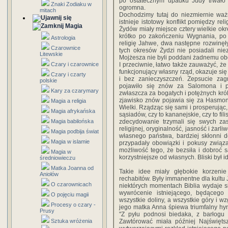
po ostatecznym upadku Judy trwało t
Znaki Zodiaku w
ogromna.
mitach
Dochodzimy tutaj do niezmiernie waż
istnieje istotowy konflikt pomiędzy rel
Magia
Żydów miały miejsce cztery wielkie ok
krótko po zakończeniu Wygnania, po 
Astrologia
religię Jahwe, dwa następne rozwinęł
Czarownice
tych okresów Żydzi nie posiadali ni
Litewskie
Mojżesza nie byli poddani żadnemu o
Czary i czarownice
I przeciwnie, łatwo także zauważyć, że k
funkcjonujący własny rząd, okazuje się
Czary i czarty
i bez zanieczyszczeń. Zepsucie zag
polskie
pojawiło się znów za Salomona i p
Kary za czarymary
zwłaszcza za bogatych i potężnych kró
zjawisko znów pojawia się za Hasmone
Magia a religia
Wielki. Rządząc się sami i prosperując,
Magia afrykańska
sąsiadów, czy to kananejskie, czy to fil
Magia babilońska
zdecydowanie trzymali się swych za
religijnej, oryginalność, jasność i żar
Magia podbija świat
własnego państwa, bardziej skłonni 
Magia w islamie
przypadały obowiązki i pokusy związ
możliwość tego, że bezsiła i dobroć
Magia w
korzystniejsze od własnych. Bliski był i
średniowieczu
Matka Joanna od
Takie idee miały głębokie korzenie
Aniołów
rechabitów. Były immanentne dla kultu 
O czarownicach
niektórych momentach Biblia wydaje s
wywrócenie istniejącego, będącego
O pojęciu magii
wszystkie doliny, a wszystkie góry i w
Procesy o czary -
jego matka Anna śpiewa triumfalny hym
Prusy
"Z pyłu podnosi biedaka, z barłogu
Sztuka wróżenia
Zawtórować miała później Najświęts