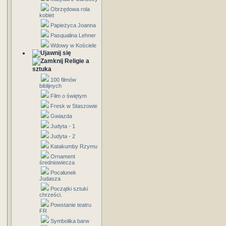
Obrzędowa rola
kobiet
Papieżyca Joanna
Pasqualina Lehner
Wdowy w Kościele
Religie a
sztuka
100 filmów
biblijnych
Film o świętym
Fresk w Staszowie
Gwiazda
Judyta - 1
Judyta - 2
Katakumby Rzymu
Ornament
średniowiecza
Pocałunek
Judasza
Początki sztuki
chrześci.
Powstanie teatru
FR
Symbolika barw