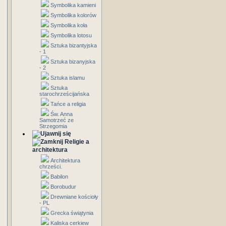
Symbolika kamieni
Symbolika kolorów
Symbolika koła
Symbolika lotosu
Sztuka bizantyjska
- 1
Sztuka bizanyjska
- 2
Sztuka islamu
Sztuka
starochrześcijańska
Tańce a religia
Św. Anna
Samotrzeć ze
Strzegomia
Religie a
architektura
Architektura
chrześci.
Babilon
Borobudur
Drewniane kościoły
- PL
Grecka świątynia
Kaliska cerkiew