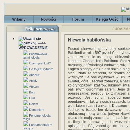
Witamy
Nowości
Forum
Księga Gości
N
Religioznawstwo
JUDAIZM <
Niewola babilońska
==>>
WPROWADZENIE
Pośród pierwszej grupy elity społe
Babilonii w roku 597 przed Chr. był u
Podstawowa
zmarła w trakcie ostatniego oblężen
terminologia
kanałem Chebar koło Babilonu. Siedz
Czym jest kult?
rozpaczy, doświadczył cudownej wizji: 
i ogień płonący oraz blask dokoła nie
Co to jest rytuał?
stopu złota ze srebrem, ze środka og
Absolut
wizyjnych. Są one wyjątkowe w Biblii 
Anioły
świateł, które Ezechiel zobaczył, a na
kolory topazów, szafirów, rubinów, światł
Ateizm
pali swym ogromnym żarem. Jego dłu
Bóg
pomieszanie: epizody jak z marzeń se
przemoc. Jest jednym spośród najwi
Cud
popularnych, tak w swoich czasach, j
Deizm
woli, tajemnicami i unikami. Dlaczego
Jednak w istocie ten dziwaczny i pe
Demonizm
obdarzoną mocą wieść: jedyne zbawien
Fenomenologia
czasu nie mają znaczenia ani państwa, 
religii
co liczy się naprawdę, jest stworzenie
Fundamentalizm
opisuje, jak Bóg zabrał go do doliny p
religijny