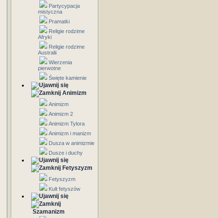
Partycypacja
mistyczna
Pramatki
Religie rodzime
Afryki
Religie rodzime
Australii
Wierzenia
pierwotne
Święte kamienie
Animizm
Animizm
Animizm 2
Animizm Tylora
Animizm i manizm
Dusza w animizmie
Dusze i duchy
Fetyszyzm
Fetyszyzm
Kult fetyszów
Szamanizm