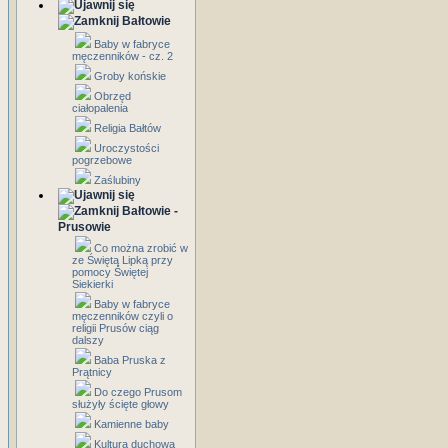
Bałtowie
Baby w fabryce
męczenników - cz. 2
Groby końskie
Obrzęd
ciałopalenia
Religia Bałtów
Uroczystości
pogrzebowe
Zaślubiny
Bałtowie -
Prusowie
Co można zrobić w
ze Świętą Lipką przy
pomocy Świętej
Siekierki
Baby w fabryce
męczenników czyli o
religii Prusów ciąg
dalszy
Baba Pruska z
Prątnicy
Do czego Prusom
służyły ścięte głowy
Kamienne baby
Kultura duchowa