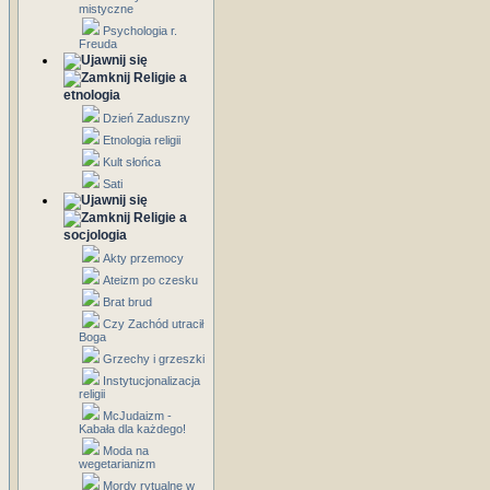
mistyczne
Psychologia r.
Freuda
Religie a
etnologia
Dzień Zaduszny
Etnologia religii
Kult słońca
Sati
Religie a
socjologia
Akty przemocy
Ateizm po czesku
Brat brud
Czy Zachód utracił
Boga
Grzechy i grzeszki
Instytucjonalizacja
religii
McJudaizm -
Kabała dla każdego!
Moda na
wegetarianizm
Mordy rytualne w