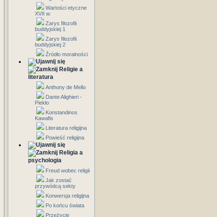
Wartości etyczne
XVII w.
Zarys filozofii
buddyjskiej 1
Zarys filozofii
buddyjskiej 2
Źródło moralności
Religie a
literatura
Anthony de Mello
Dante Alighieri -
Piekło
Konstandinos
Kawafis
Literatura religijna
Powieść religijna
Religia a
psychologia
Freud wobec religii
Jak zostać
przywódcą sekty
Konwersja religijna
Po końcu świata
Przeżycie