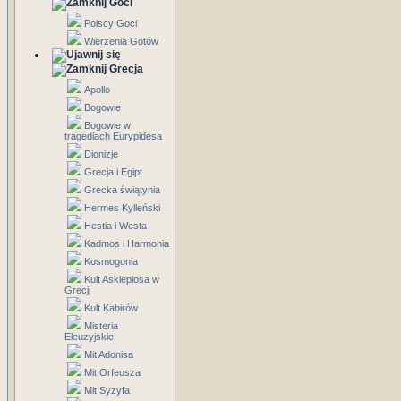
Goci
Polscy Goci
Wierzenia Gotów
Grecja
Apollo
Bogowie
Bogowie w
tragediach Eurypidesa
Dionizje
Grecja i Egipt
Grecka świątynia
Hermes Kylleński
Hestia i Westa
Kadmos i Harmonia
Kosmogonia
Kult Asklepiosa w
Grecji
Kult Kabirów
Misteria
Eleuzyjskie
Mit Adonisa
Mit Orfeusza
Mit Syzyfa