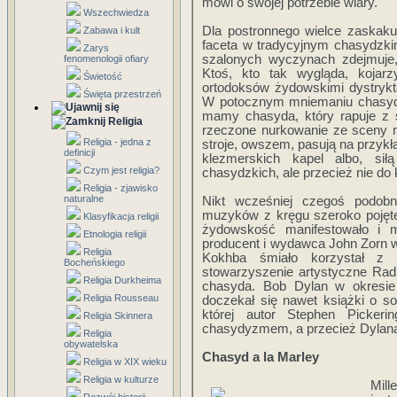
mówi o swojej potrzebie wiary.
Wszechwiedza
Dla postronnego wielce zaskaku
Zabawa i kult
faceta w tradycyjnym chasydzkim
Zarys
szalonych wyczynach zdejmuje,
fenomenologii ofiary
Ktoś, kto tak wygląda, kojar
Świetość
ortodoksów żydowskimi dystrykta
Święta przestrzeń
W potocznym mniemaniu chasyd to
mamy chasyda, który rapuje z sz
Religia
rzeczone nurkowanie ze sceny n
Religia - jedna z
stroje, owszem, pasują na przyk
definicji
klezmerskich kapel albo, si
Czym jest religia?
chasydzkich, ale przecież nie do
Religia - zjawisko
naturalne
Nikt wcześniej czegoś podobn
muzyków z kręgu szeroko pojętej
Klasyfikacja religii
żydowskość manifestowało i m
Etnologia religii
producent i wydawca John Zorn w
Religia
Kokhba śmiało korzystał z t
Bocheńskiego
stowarzyszenie artystyczne Radic
Religia Durkheima
chasyda. Bob Dylan w okresie
Religia Rousseau
doczekał się nawet książki o s
której autor Stephen Pickeri
Religia Skinnera
chasydyzmem, a przecież Dylana
Religia
obywatelska
Chasyd a la Marley
Religia w XIX wieku
Religia w kulturze
Mill