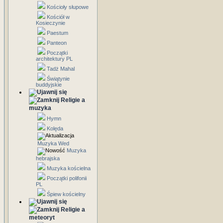
Kościoły słupowe
Kościół w
Kosieczynie
Paestum
Panteon
Początki
architektury PL
Tadż Mahal
Świątynie
buddyjskie
Religie a
muzyka
Hymn
Kolęda
Muzyka Wed
Muzyka
hebrajska
Muzyka kościelna
Początki polifonii
PL
Śpiew kościelny
Religie a
meteoryt