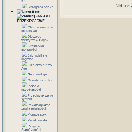
37
Nikt jeszc
Bibliografia polska
=>> ART.
PRZEKROJOWE
Chrześcijaństwo a
pogaństwo
Dlaczego
wierzymy w Boga?
Gramatyka
moralności
Jak rodzili się
bogowie
Kilka słów o New
Age
Neuroteologia
Odrodzenie religii
Piekło w
starożytności
Przechwytywanie
symboli
Psychologiczne
źródła religijności
Płonące rzeki
Pępek świata
Religie w
Starożytności -