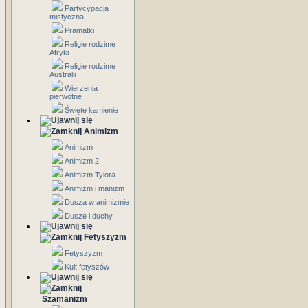
Partycypacja
mistyczna
Pramatki
Religie rodzime
Afryki
Religie rodzime
Australii
Wierzenia
pierwotne
Święte kamienie
Animizm
Animizm
Animizm 2
Animizm Tylora
Animizm i manizm
Dusza w animizmie
Dusze i duchy
Fetyszyzm
Fetyszyzm
Kult fetyszów
Szamanizm