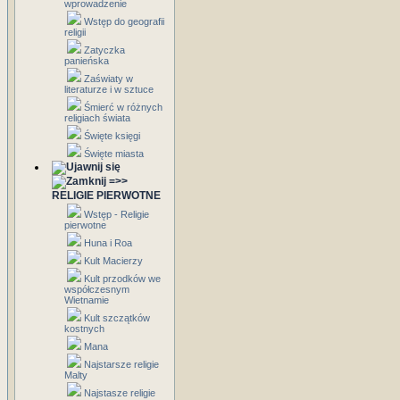
wprowadzenie
Wstęp do geografii
religii
Zatyczka
panieńska
Zaświaty w
literaturze i w sztuce
Śmierć w różnych
religiach świata
Święte księgi
Święte miasta
=>>
RELIGIE PIERWOTNE
Wstęp - Religie
pierwotne
Huna i Roa
Kult Macierzy
Kult przodków we
współczesnym
Wietnamie
Kult szczątków
kostnych
Mana
Najstarsze religie
Malty
Najstasze religie