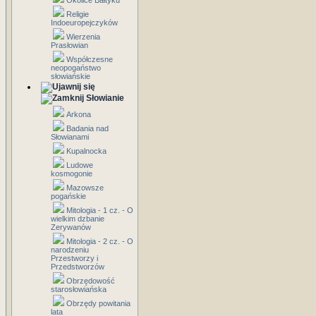
Okolice Bałtyku
Religie
Indoeuropejczyków
Wierzenia
Prasłowian
Współczesne
neopogaństwo
słowiańskie
Słowianie
Arkona
Badania nad
Słowianami
Kupalnocka
Ludowe
kosmogonie
Mazowsze
pogańskie
Mitologia - 1 cz. - O
wielkim dzbanie
Zerywanów
Mitologia - 2 cz. - O
narodzeniu
Przestworzy i
Przedstworzów
Obrzędowość
starosłowiańska
Obrzędy powitania
lata