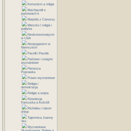
Komunizm a religia
Machiavelli o
państwach k
Matylda z Canossy
Mieszko I religia i
polityka
Neokonserwatyzm
w USA
Neopoganizm w
Niemczech
Pacelli i Pavelic
Państwo i związki
wyznaniowe
Pierwsza
Poprawka
Prawo wyznaniowe
Religia i
demokracja
Religie a wojna
Rewolucja
francuska a Kościół
Richelieu i raison
d'état
Tajemnica Joanny
'Arc
Wyznaniowa
Skandynawia: Religia a