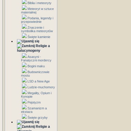
Biblia i meteoryty
Meteoryt w sztuce
materialnej
Podania, legendy i
przepowiednie
Znaczenie i
symbolika meteorytów
Święte kamienie
Religie a
halucynogeny
Asasyni -
Fanatyczni mordercy
Bogini maku
Budowniczowie
mostu
LSD a New Age
Ludzie-muchomory
Megality, Opium i
Konopie
Pejotyzm
Szamanizm a
ekstaza
Święte grzyby
Religie a