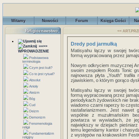
Witamy
Nowości
Forum
Księga Gości
Na
Religioznawstwo
<< ART.PRZ
Dredy pod jarmułką
==>>
Matisyahu łączy w swojej twór
WPROWADZENIE
formą wypracowaną przez jamaj
Podstawowa
terminologia
Nowym odkryciem muzycznej Amer
Czym jest kult?
swoim zespołem Roots Tonic gr
Co to jest rytuał?
najnowsza płyta „Youth” trafiła
zjawiskiem, o którym gorąco dyskut
Absolut
Anioły
Matisyahu łączy w swojej twór
Ateizm
formą wypracowaną przez jamaj
Bóg
periodykach żydowskich nie brak 
wiadomo czarni raperzy to często
Cud
rastafarianizmem. Jest nawet 
Deizm
wspólnie z muzułmańskim be
Demonizm
powtarza w wywiadach, że je
Fenomenologia
największy w dziejach pieśniarz 
religii
temu legendarny kantor i chasydz
Fundamentalizm
z występów na krakowskim Festiw
religijny