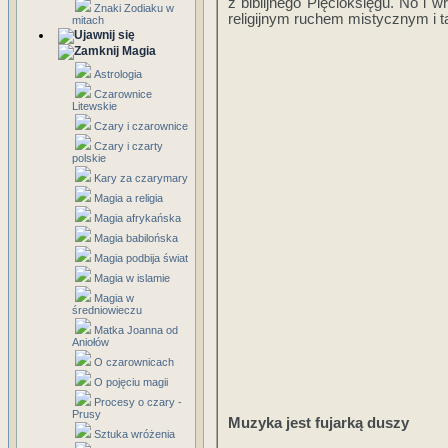
z biblijnego Pięcioksięgu. No i 
Znaki Zodiaku w
religijnym ruchem mistycznym i 
mitach
Magia
Astrologia
Czarownice
Litewskie
Czary i czarownice
Czary i czarty
polskie
Kary za czarymary
Magia a religia
Magia afrykańska
Magia babilońska
Magia podbija świat
Magia w islamie
Magia w
średniowieczu
Matka Joanna od
Aniołów
O czarownicach
O pojęciu magii
Procesy o czary -
Prusy
Muzyka jest fujarką duszy
Sztuka wróżenia