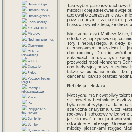
Historia Boga
Taki wybór patronów duchowych 
miłości i obaj adresowali swoje pr
Historia Piekła
apelował o zaprzestanie walk mię
Historia grzechu
powszechnym szacunkiem przez 
Kozioł ofiarny
hipisów i słynął z tego, że dawał
Krytyka religii
Matisyahu, czyli Mathew Miller, 
Mistycyzm
ortodoksyjnej żydowskiej rodzini
Nadnaturalna moc
Tory i hebrajskiego, a kiedy sk
Objawienia
alternatywnym muzykiem i – jak
Oblicza
dom rodzinny. Do religii wrócił
reinkarnacji
sukcesach muzycznych wstąpił 
Ofiara
przewodzi rabbi Menachem Schne
nad tradycyjną muzyką żydowską.
Opętanie
także w odmianie roots, dziś j
Piekło
dancehall, bardzo ostatnio modn
Początki badań
religii PL
Refleksja i ekstaza
Początki
religioznawstwa
Matisyahu ma niewątpliwy talent 
Politeizm
się nawet w beatboksie, czyli 
Raj
było niemal wyłączną domeną c
sceniczna charyzma. Otóż Matisy
Religijność a
duchowość
rockowy i hiphopowy w jednym: ge
jak kierować emocjami widowni, 
Sumienie
odwrotnie – refleksję. Uniesien
Symbol
między piosenkami reggae Matis
System ofiarny