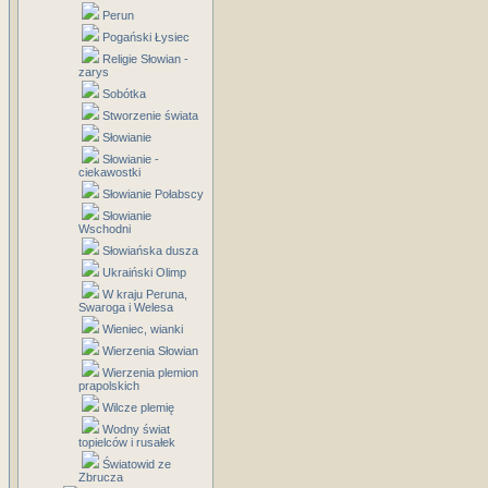
Perun
Pogański Łysiec
Religie Słowian -
zarys
Sobótka
Stworzenie świata
Słowianie
Słowianie -
ciekawostki
Słowianie Połabscy
Słowianie
Wschodni
Słowiańska dusza
Ukraiński Olimp
W kraju Peruna,
Swaroga i Welesa
Wieniec, wianki
Wierzenia Słowian
Wierzenia plemion
prapolskich
Wilcze plemię
Wodny świat
topielców i rusałek
Światowid ze
Zbrucza