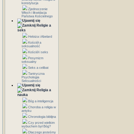
konstytucja
Zjednoczenie
Włoch i likwidacja
Państwa Kościelnego
Religie a
seks
Heloiza i Abelard
Kościół a
seksualność
Kościół i seks
Pesymizm
seksualny
Seks a celibat
Tantryczna
Psychologia
Seksualności
Religia a
nauka
Bóg a inteligencja
Choroba a religia w
antyku
Chronologia biblijna
Czy przed wielkim
wybuchem był Bóg?
Dlaczego jesteśmy