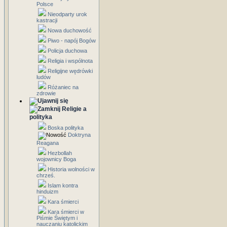
Polsce
Nieodparty urok
kastracji
Nowa duchowość
Piwo - napój Bogów
Policja duchowa
Religia i wspólnota
Religijne wędrówki
ludów
Różaniec na
zdrowie
Religie a
polityka
Boska polityka
Doktryna
Reagana
Hezbollah
wojownicy Boga
Historia wolności w
chrześ.
Islam kontra
hinduizm
Kara śmierci
Kara śmierci w
Piśmie Świętym i
nauczaniu katolickim