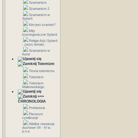
Szamanizm
Szamanizm 2
Szamanizm w
Syberii
Kim jest szaman?
Mity
kosmogoniczne Syberii
Religie Azji i Syberii
- zarys tematu
Szamanizm w
Korei
Totemizm
Teoria totemizmu
Totemizm
Totemizm
Malinowskiego
=>>
CHRONOLOGIA
Prehistoria
Pierwsze
cywilizacje
Wielkie rewolucje
duchowe VII - IV w.
p.n.e