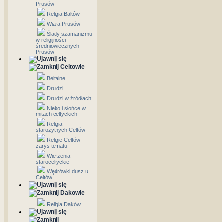
Prusów
Religia Bałtów
Wiara Prusów
Ślady szamanizmu
w religijności
średniowiecznych
Prusów
Celtowie
Beltaine
Druidzi
Druidzi w źródłach
Niebo i słońce w
mitach celtyckich
Religia
starożytnych Celtów
Religie Celtów -
zarys tematu
Wierzenia
staroceltyckie
Wędrówki dusz u
Celtów
Dakowie
Religia Daków