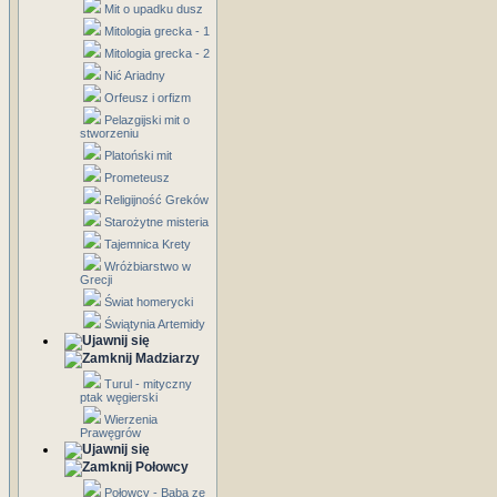
Mit o upadku dusz
Mitologia grecka - 1
Mitologia grecka - 2
Nić Ariadny
Orfeusz i orfizm
Pelazgijski mit o
stworzeniu
Platoński mit
Prometeusz
Religijność Greków
Starożytne misteria
Tajemnica Krety
Wróżbiarstwo w
Grecji
Świat homerycki
Świątynia Artemidy
Madziarzy
Turul - mityczny
ptak węgierski
Wierzenia
Prawęgrów
Połowcy
Połowcy - Baba ze