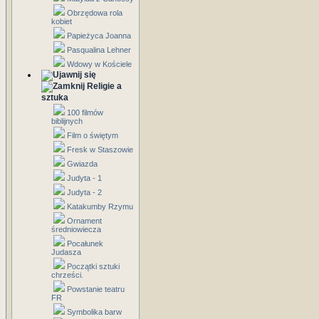
Obrzędowa rola
kobiet
Papieżyca Joanna
Pasqualina Lehner
Wdowy w Kościele
Religie a
sztuka
100 filmów
biblijnych
Film o świętym
Fresk w Staszowie
Gwiazda
Judyta - 1
Judyta - 2
Katakumby Rzymu
Ornament
średniowiecza
Pocałunek
Judasza
Początki sztuki
chrześci.
Powstanie teatru
FR
Symbolika barw