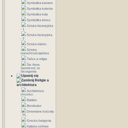
Symbolika kamieni
Symbolika kolorów
Symbolika koła
Symbolika lotosu
Sztuka bizantyjska
- 1
Sztuka bizanyjska
- 2
Sztuka islamu
Sztuka
starochrześcijańska
Tańce a religia
Św. Anna
Samotrzeć ze
Strzegomia
Religie a
architektura
Architektura
chrześci.
Babilon
Borobudur
Drewniane kościoły
- PL
Grecka świątynia
Kaliska cerkiew