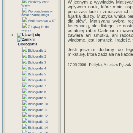
W jednym z wywiadów Matisyahu
Wiedźmy znad
Warty
wpływem nauk, które mnie insp
poruszała ludzi i zmuszała ic
Wprowadzenie w
świat czarnej magii
fujarką duszy. Muzyka wnika ba
dla słów”. Matisyahu wybrał re
Wróżbiarstwo w ST
fascynacją, ale dlatego, że dos
Z klątwą im do
ostatniej rabbi Carlebach mawia
twarzy
zawiera ani smutku, ani radoś
wiadomo, jest i smutek, i radość, t
Bibliografia
Jeśli jeszcze dodamy do teg
Bibliografia 1
miksturę, która zadziała na każd
Bibliografia 2
Bibliografia 3
17.05.2006 - Polityka, Mirosław Pęczak
Bibliografia 4
Bibliografia 5
Bibliografia 6
Bibliografia 7
Bibliografia 8
Bibliografia 9
Bibliografia 10
Bibliografia 11
Bibliografia 12
Bibliografia 13
Bibliografia 14