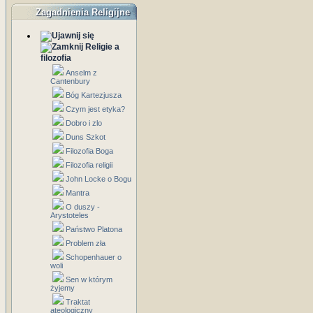
Zagadnienia Religijne
Religie a
filozofia
Anselm z
Cantenbury
Bóg Kartezjusza
Czym jest etyka?
Dobro i zlo
Duns Szkot
Filozofia Boga
Filozofia religii
John Locke o Bogu
Mantra
O duszy -
Arystoteles
Państwo Platona
Problem zła
Schopenhauer o
woli
Sen w którym
żyjemy
Traktat
ateologiczny