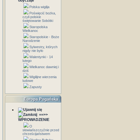
obyczaje
Polska wigilja
Poświęcić bożka,
czyli polskie
świętowanie Sobótki
Staropolska
Wielkanoc
Staropolskie - Boże
Narodzenie
Sylwestry, których
nigdy nie było
Walentynki - 14
lutego
Wielkanoc dawniej i
dziś
Wigilijne wierzenia
ludowe
Zapusty
Europa Pogańska
==>>
WPROWADZENIE
O
słowiańszczyźnie przed
chrześcijaństwem