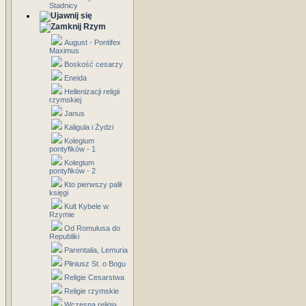
Stadnicy
Rzym
August - Pontifex
Maximus
Boskość cesarzy
Eneida
Hellenizacji religii
rzymskiej
Janus
Kaligula i Żydzi
Kolegium
pontyfików - 1
Kolegium
pontyfików - 2
Kto pierwszy palił
księgi
Kult Kybele w
Rzymie
Od Romulusa do
Republiki
Parentalia, Lemuria
Pliniusz St. o Bogu
Religie Cesarstwa
Religie rzymskie
Wczesna religia