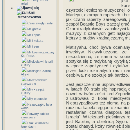
Rozwój historii
jes
religii
kon
czystości etniczno-muzycznej, o
Marleyu, czarnych raperach i bea
Mitoznawstwo
jak czarni raperzy zareagowali,
Czas święty i mity
zespół Beastie Boys zaczął grać 
Czarni radykałowie, zapalczywi f
Mit grecki
muzycy z czarnych gett najłagod
Mit i epos
którzy z nudów kradną czarną m
Mit i kultura
Mit i sen
Matisyahu, choć bywa oceniany
inwektyw. Niewykluczone, że 
Mit kosmogoniczny
Ks. Rodz.
niecodzienna, że sama w sobie 
spotyka się z radykalną krytyką z
Mitologia w historii
kultury
w epoce zapożyczeń i cytatów 
przez ludzi rozmaitych ras i n
Mitologie Czarnej
Afryki
osobliwa, nie szokuje tak bardzo
Mitoznawstwo
starożytne
Jest jeszcze inne usprawiedliwi
w latach 60. stało się inspiracj
Mity - część
kultury
nawet w twórczości Led Zeppeli
zilustrowała z kolei międzyet
Mity o potopie
Nieprzypadkowo też niemal na p
Na początku była
rodzima kapela reggae o znamienne
woda
rastafarian czarna diaspora t
Potwory ludzko-
Izraela”. W tekstach pieśniarzy r
zwierzęce
jest Babilon, a obietnicą Syjon
Ptaki w mitach i
został chasyd, który również śpie
legendach