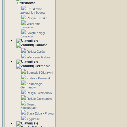
Etruskowie
Etruskowie -
zakładnicy bogów
Religia Etruska
Wierzenia
Etrusków
Święte Księgi
Etrusków
Galowie
Religia Galów
Wierzenia Galów
Germanie
Bogowie i Olbrzymi
Kodeks Królewski
Kosmologia
Germanów
Religia Germanów
Religie Germanów
Saga o
Nibelungach
Stara Edda - Prolog
Yggdrasil