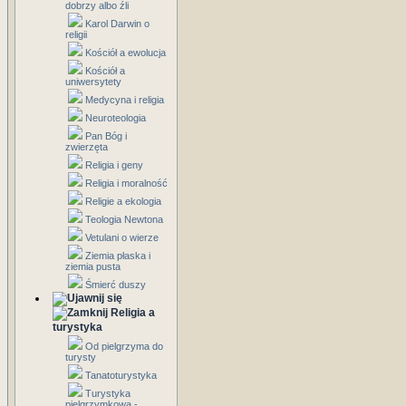
dobrzy albo źli
Karol Darwin o
religii
Kościół a ewolucja
Kościół a
uniwersytety
Medycyna i religia
Neuroteologia
Pan Bóg i
zwierzęta
Religia i geny
Religia i moralność
Religie a ekologia
Teologia Newtona
Vetulani o wierze
Ziemia płaska i
ziemia pusta
Śmierć duszy
Religia a
turystyka
Od pielgrzyma do
turysty
Tanatoturystyka
Turystyka
pielgrzymkowa -