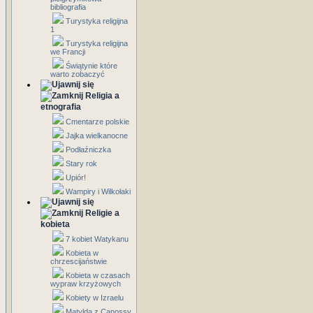
bibliografia
Turystyka religijna
1
Turystyka religijna
we Francji
Świątynie które
warto zobaczyć
Religia a
etnografia
Cmentarze polskie
Jajka wielkanocne
Podłaźniczka
Stary rok
Upiór!
Wampiry i Wilkołaki
Religie a
kobieta
7 kobiet Watykanu
Kobieta w
chrzescijaństwie
Kobieta w czasach
wypraw krzyżowych
Kobiety w Izraelu
Matylda z Canossy