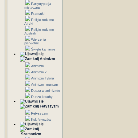
Partycypacja
mistyczna
Pramatki
Religie rodzime
Afryki
Religie rodzime
Australii
Wierzenia
pierwotne
Święte kamienie
Animizm
Animizm
Animizm 2
Animizm Tylora
Animizm i manizm
Dusza w animizmie
Dusze i duchy
Fetyszyzm
Fetyszyzm
Kult fetyszów
Szamanizm