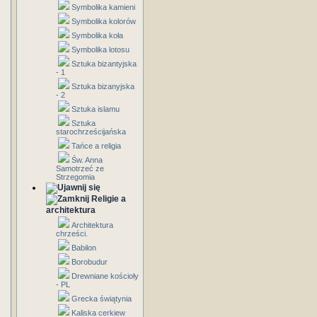
Symbolika kamieni
Symbolika kolorów
Symbolika koła
Symbolika lotosu
Sztuka bizantyjska
- 1
Sztuka bizanyjska
- 2
Sztuka islamu
Sztuka
starochrześcijańska
Tańce a religia
Św. Anna
Samotrzeć ze
Strzegomia
Religie a
architektura
Architektura
chrześci.
Babilon
Borobudur
Drewniane kościoły
- PL
Grecka świątynia
Kaliska cerkiew