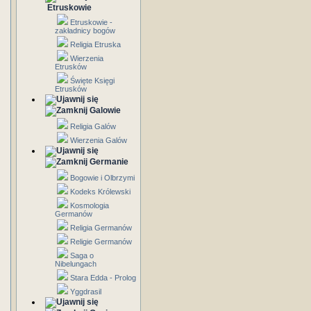
Etruskowie
Etruskowie -
zakładnicy bogów
Religia Etruska
Wierzenia
Etrusków
Święte Księgi
Etrusków
Galowie
Religia Galów
Wierzenia Galów
Germanie
Bogowie i Olbrzymi
Kodeks Królewski
Kosmologia
Germanów
Religia Germanów
Religie Germanów
Saga o
Nibelungach
Stara Edda - Prolog
Yggdrasil