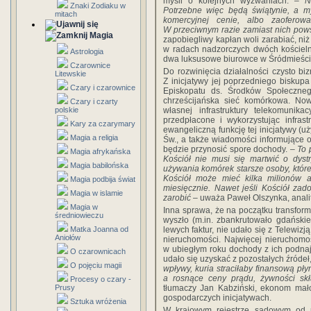
myśli o kolejnych wyzwaniach:
– N
Znaki Zodiaku w
Potrzebne więc będą świątynie, a m
mitach
komercyjnej cenie, albo zaoferow
W przeciwnym razie zamiast nich pows
Magia
zapobiegliwy kapłan woli zarabiać, niż
w radach nadzorczych dwóch kościeln
Astrologia
dwa luksusowe biurowce w Śródmieści
Czarownice
Do rozwinięcia działalności czysto bi
Litewskie
Z inicjatywy jej poprzedniego bisku
Czary i czarownice
Episkopatu ds. Środków Społeczneg
chrześcijańska sieć komórkowa. Now
Czary i czarty
polskie
własnej infrastruktury telekomunika
przedpłacone i wykorzystując infras
Kary za czarymary
ewangeliczną funkcję tej inicjatywy (
Magia a religia
Św., a także wiadomości informujące o 
będzie przynosić spore dochody.
– To 
Magia afrykańska
Kościół nie musi się martwić o dyst
Magia babilońska
używania komórek starsze osoby, które do
Kościół może mieć kilka milionów
Magia podbija świat
miesięcznie. Nawet jeśli Kościół za
Magia w islamie
zarobić
– uważa Paweł Olszynka, anali
Magia w
Inna sprawa, że na początku transform
średniowieczu
wyszło (m.in. zbankrutowało gdańskie
Matka Joanna od
lewych faktur, nie udało się z Telewiz
Aniołów
nieruchomości. Najwięcej nieruchomo
w ubiegłym roku dochody z ich podnajm
O czarownicach
udało się uzyskać z pozostałych źródeł
O pojęciu magii
wpływy, kuria straciłaby finansową pły
a rosnące ceny prądu, żywności skł
Procesy o czary -
Prusy
tłumaczy Jan Kabziński, ekonom mało
gospodarczych inicjatywach.
Sztuka wróżenia
W krajowym rejestrze sądowym od ro