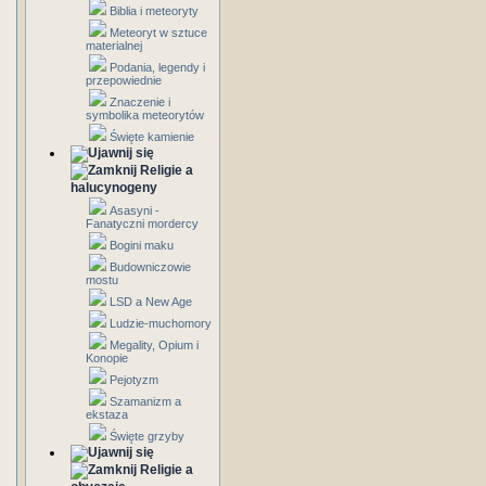
Biblia i meteoryty
Meteoryt w sztuce
materialnej
Podania, legendy i
przepowiednie
Znaczenie i
symbolika meteorytów
Święte kamienie
Religie a
halucynogeny
Asasyni -
Fanatyczni mordercy
Bogini maku
Budowniczowie
mostu
LSD a New Age
Ludzie-muchomory
Megality, Opium i
Konopie
Pejotyzm
Szamanizm a
ekstaza
Święte grzyby
Religie a