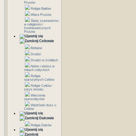
Prusów
Religia Bałtów
Wiara Prusów
Ślady szamanizmu
w religijności
średniowiecznych
Prusów
Celtowie
Beltaine
Druidzi
Druidzi w źródłach
Niebo i słońce w
mitach celtyckich
Religia
starożytnych Celtów
Religie Celtów -
zarys tematu
Wierzenia
staroceltyckie
Wędrówki dusz u
Celtów
Dakowie
Religia Daków