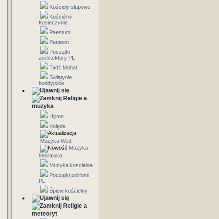
Kościoły słupowe
Kościół w
Kosieczynie
Paestum
Panteon
Początki
architektury PL
Tadż Mahal
Świątynie
buddyjskie
Religie a
muzyka
Hymn
Kolęda
Muzyka Wed
Muzyka
hebrajska
Muzyka kościelna
Początki polifonii
PL
Śpiew kościelny
Religie a
meteoryt