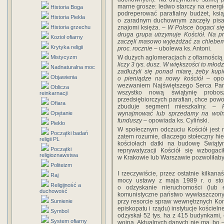
marne grosze: ledwo starczy na energ
Historia Boga
podreperować parafialny budżet, ksi
Historia Piekła
o zaradnym duchownym zaczęły pisać
Historia grzechu
znajomi księża.
– W Polsce bogaci się 
druga grupa utrzymuje Kościół. Na pr
Kozioł ofiarny
zaczęli masowo wyjeżdżać za chlebem,
Krytyka religii
proc. rocznie –
ubolewa ks. Antoni.
Mistycyzm
W dużych aglomeracjach z ofiarnością
liczy 3 tys. dusz. W większości to młod
Nadnaturalna moc
zadłużyli się ponad miarę, żeby kup
Objawienia
o pieniądze na nowy kościół –
opow
wezwaniem Najświętszego Serca Pan
Oblicza
wszystko nową świątynię probo
reinkarnacji
przedsiębiorczych parafian, chce powo
Ofiara
zbuduje segment mieszkalny.
– P
Opętanie
wynajmować lub sprzedamy na woln
funduszy
– opowiada ks. Cyliński.
Piekło
W społecznym odczuciu Kościół jest n
Początki badań
zatem rozumie, dlaczego stołeczny hie
religii PL
kościołach datki na budowę Świątyn
Początki
reprywatyzacji Kościół się wzbogaci
religioznawstwa
w Krakowie lub Warszawie pozwoliłab
Politeizm
I rzeczywiście, przez ostatnie kilkanaś
Raj
mocy ustawy z maja 1989 r. o sto
Religijność a
o odzyskanie nieruchomości (lub 
duchowość
komunistyczne państwo wywłaszczony 
Sumienie
przy resorcie spraw wewnętrznych Kom
episkopatu i rządu) instytucje kościel
Symbol
odzyskał 52 tys. ha z 415 budynkami, 
System ofiarny
wojną. Aktualnych danych nie ma, bo