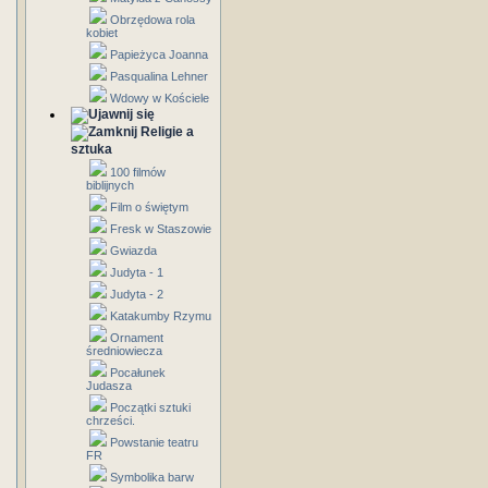
Obrzędowa rola
kobiet
Papieżyca Joanna
Pasqualina Lehner
Wdowy w Kościele
Religie a
sztuka
100 filmów
biblijnych
Film o świętym
Fresk w Staszowie
Gwiazda
Judyta - 1
Judyta - 2
Katakumby Rzymu
Ornament
średniowiecza
Pocałunek
Judasza
Początki sztuki
chrześci.
Powstanie teatru
FR
Symbolika barw