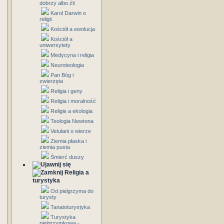
dobrzy albo źli
Karol Darwin o
religii
Kościół a ewolucja
Kościół a
uniwersytety
Medycyna i religia
Neuroteologia
Pan Bóg i
zwierzęta
Religia i geny
Religia i moralność
Religie a ekologia
Teologia Newtona
Vetulani o wierze
Ziemia płaska i
ziemia pusta
Śmierć duszy
Religia a
turystyka
Od pielgrzyma do
turysty
Tanatoturystyka
Turystyka
pielgrzymkowa -