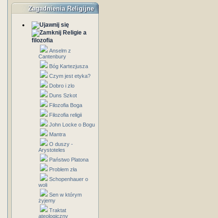
Zagadnienia Religijne
Religie a
filozofia
Anselm z
Cantenbury
Bóg Kartezjusza
Czym jest etyka?
Dobro i zlo
Duns Szkot
Filozofia Boga
Filozofia religii
John Locke o Bogu
Mantra
O duszy -
Arystoteles
Państwo Platona
Problem zła
Schopenhauer o
woli
Sen w którym
żyjemy
Traktat
ateologiczny