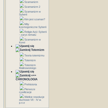
Szamanizm
Szamanizm 2
Szamanizm w
Syberii
Kim jest szaman?
Mity
kosmogoniczne Syberii
Religie Azji i Syberii
- zarys tematu
Szamanizm w
Korei
Totemizm
Teoria totemizmu
Totemizm
Totemizm
Malinowskiego
=>>
CHRONOLOGIA
Prehistoria
Pierwsze
cywilizacje
Wielkie rewolucje
duchowe VII - IV w.
p.n.e