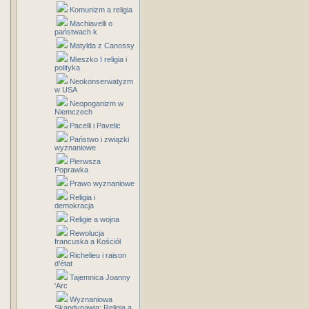
Komunizm a religia
Machiavelli o
państwach k
Matylda z Canossy
Mieszko I religia i
polityka
Neokonserwatyzm
w USA
Neopoganizm w
Niemczech
Pacelli i Pavelic
Państwo i związki
wyznaniowe
Pierwsza
Poprawka
Prawo wyznaniowe
Religia i
demokracja
Religie a wojna
Rewolucja
francuska a Kościół
Richelieu i raison
d'état
Tajemnica Joanny
'Arc
Wyznaniowa
Skandynawia: Religia a