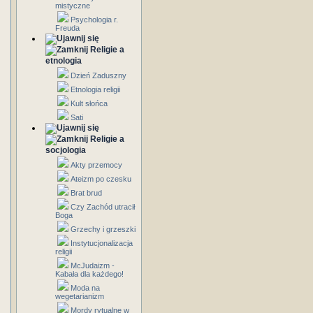
mistyczne
Psychologia r.
Freuda
Religie a
etnologia
Dzień Zaduszny
Etnologia religii
Kult słońca
Sati
Religie a
socjologia
Akty przemocy
Ateizm po czesku
Brat brud
Czy Zachód utracił
Boga
Grzechy i grzeszki
Instytucjonalizacja
religii
McJudaizm -
Kabała dla każdego!
Moda na
wegetarianizm
Mordy rytualne w