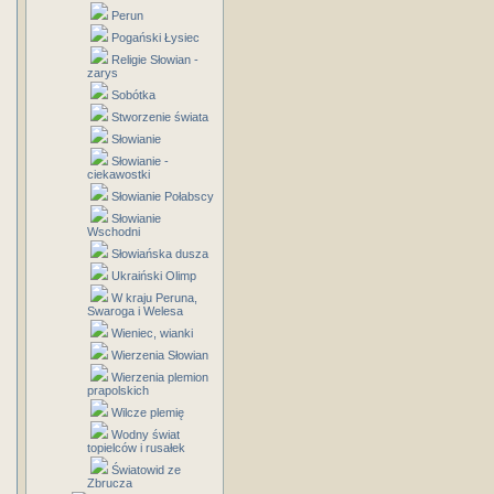
Perun
Pogański Łysiec
Religie Słowian -
zarys
Sobótka
Stworzenie świata
Słowianie
Słowianie -
ciekawostki
Słowianie Połabscy
Słowianie
Wschodni
Słowiańska dusza
Ukraiński Olimp
W kraju Peruna,
Swaroga i Welesa
Wieniec, wianki
Wierzenia Słowian
Wierzenia plemion
prapolskich
Wilcze plemię
Wodny świat
topielców i rusałek
Światowid ze
Zbrucza