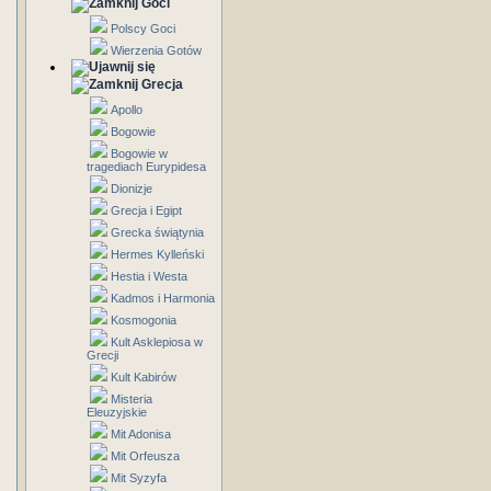
Goci
Polscy Goci
Wierzenia Gotów
Grecja
Apollo
Bogowie
Bogowie w
tragediach Eurypidesa
Dionizje
Grecja i Egipt
Grecka świątynia
Hermes Kylleński
Hestia i Westa
Kadmos i Harmonia
Kosmogonia
Kult Asklepiosa w
Grecji
Kult Kabirów
Misteria
Eleuzyjskie
Mit Adonisa
Mit Orfeusza
Mit Syzyfa