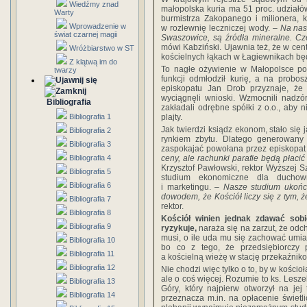
Wiedźmy znad
małopolska kuria ma 51 proc. udział
Warty
burmistrza Zakopanego i milionera, 
Wprowadzenie w
w rozlewnię leczniczej wody.
– Na nas
świat czarnej magii
Swaszowice, są źródła mineralne. C
mówi Kabziński. Ujawnia też, że w ce
Wróżbiarstwo w ST
kościelnych łąkach w Łagiewnikach będ
Z klątwą im do
To nagłe ożywienie w Małopolsce po 
twarzy
funkcji odmłodził kurię, a na probo
episkopatu Jan Drob przyznaje, że 
wyciągnęli wnioski. Wzmocnili nadzór
Bibliografia
zakładali odrębne spółki z o.o., aby n
Bibliografia 1
plajty.
Jak twierdzi ksiądz ekonom, stało się j
Bibliografia 2
rynkiem zbytu. Dlatego generowany
Bibliografia 3
zaspokajać powołana przez episkopat 
Bibliografia 4
ceny, ale rachunki parafie będą płaci
Krzysztof Pawłowski, rektor Wyższej 
Bibliografia 5
studium ekonomiczne dla duchown
Bibliografia 6
i marketingu. –
Nasze studium ukończy
dowodem, że Kościół liczy się z tym, 
Bibliografia 7
rektor.
Bibliografia 8
Kościół winien jednak zdawać sob
Bibliografia 9
ryzykuje,
naraża się na zarzut, że odc
musi, o ile uda mu się zachować umia
Bibliografia 10
bo co z tego, że przedsiębiorczy 
Bibliografia 11
a kościelną wieżę w stację przekaźnik
Bibliografia 12
Nie chodzi więc tylko o to, by w kości
ale o coś więcej. Rozumie to ks. Lesze
Bibliografia 13
Góry, który najpierw otworzył na jej
Bibliografia 14
przeznacza m.in. na opłacenie świetl