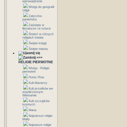
wprowadzenie
Wstęp do geografii
religii
Zatyczka
panieńska
Zaświaty w
literaturze i w sztuce
Śmierć w różnych
religiach świata
Święte księgi
Święte miasta
=>>
RELIGIE PIERWOTNE
Wstęp - Religie
pierwotne
Huna i Roa
Kult Macierzy
Kult przodków we
współczesnym
Wietnamie
Kult szczątków
kostnych
Mana
Najstarsze religie
Malty
Najstasze religie