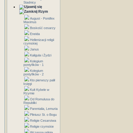
Stadnicy
Rzym
August - Pontifex
Maximus
Boskość cesarzy
Eneida
Hellenizacji religii
rzymskiej
Janus
Kaligula i Żydzi
Kolegium
pontyfików - 1
Kolegium
pontyfików - 2
Kto pierwszy palił
księgi
Kult Kybele w
Rzymie
Od Romulusa do
Republiki
Parentalia, Lemuria
Pliniusz St. o Bogu
Religie Cesarstwa
Religie rzymskie
Wczesna religia