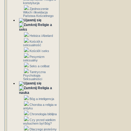
konstytucja
Zjednoczenie
Włoch i likwidacja
Państwa Kościelnego
Religie a
seks
Heloiza i Abelard
Kościół a
seksualność
Kościół i seks
Pesymizm
seksualny
Seks a celibat
Tantryczna
Psychologia
Seksualności
Religia a
nauka
Bóg a inteligencja
Choroba a religia w
antyku
Chronologia biblijna
Czy przed wielkim
wybuchem był Bóg?
Dlaczego jesteśmy