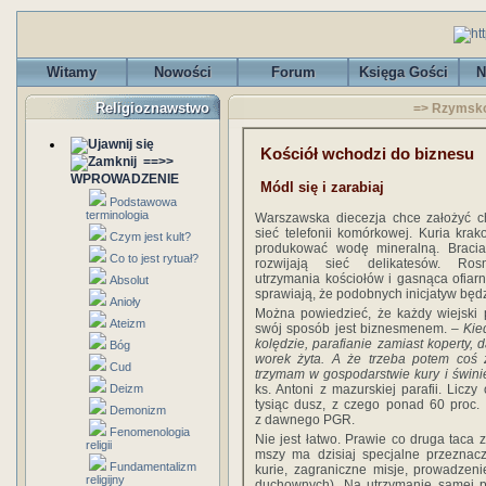
Witamy
Nowości
Forum
Księga Gości
N
Religioznawstwo
=> Rzymskok
Kościół wchodzi do biznesu
==>>
WPROWADZENIE
Módl się i zarabiaj
Podstawowa
terminologia
Warszawska diecezja chce założyć ch
sieć telefonii komórkowej. Kuria kra
Czym jest kult?
produkować wodę mineralną. Bracia
Co to jest rytuał?
rozwijają sieć delikatesów. Ros
utrzymania kościołów i gasnąca ofiar
Absolut
sprawiają, że podobnych inicjatyw będz
Anioły
Można powiedzieć, że każdy wiejski 
Ateizm
swój sposób jest biznesmenem.
– Kie
kolędzie, parafianie zamiast koperty, 
Bóg
worek żyta. A że trzeba potem coś z
Cud
trzymam w gospodarstwie kury i świn
Deizm
ks. Antoni z mazurskiej parafii. Licz
tysiąc dusz, z czego ponad 60 proc. 
Demonizm
z dawnego PGR.
Fenomenologia
Nie jest łatwo. Prawie co druga taca 
religii
mszy ma dzisiaj specjalne przeznacz
Fundamentalizm
kurie, zagraniczne misje, prowadzen
religijny
duchownych). Na utrzymanie samej pa