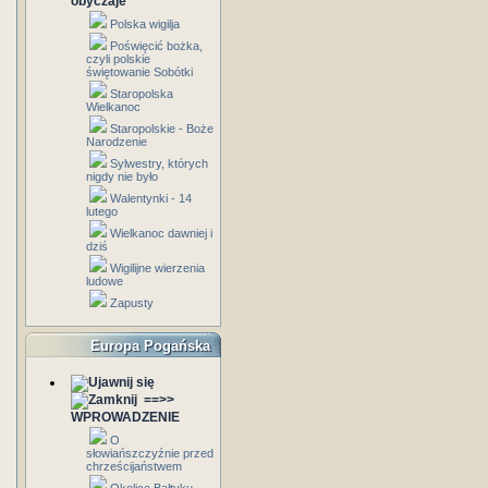
obyczaje
Polska wigilja
Poświęcić bożka,
czyli polskie
świętowanie Sobótki
Staropolska
Wielkanoc
Staropolskie - Boże
Narodzenie
Sylwestry, których
nigdy nie było
Walentynki - 14
lutego
Wielkanoc dawniej i
dziś
Wigilijne wierzenia
ludowe
Zapusty
Europa Pogańska
==>>
WPROWADZENIE
O
słowiańszczyźnie przed
chrześcijaństwem