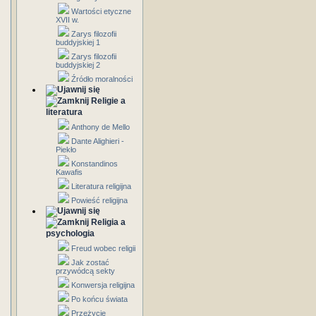
Wartości etyczne
XVII w.
Zarys filozofii
buddyjskiej 1
Zarys filozofii
buddyjskiej 2
Źródło moralności
Religie a
literatura
Anthony de Mello
Dante Alighieri -
Piekło
Konstandinos
Kawafis
Literatura religijna
Powieść religijna
Religia a
psychologia
Freud wobec religii
Jak zostać
przywódcą sekty
Konwersja religijna
Po końcu świata
Przeżycie