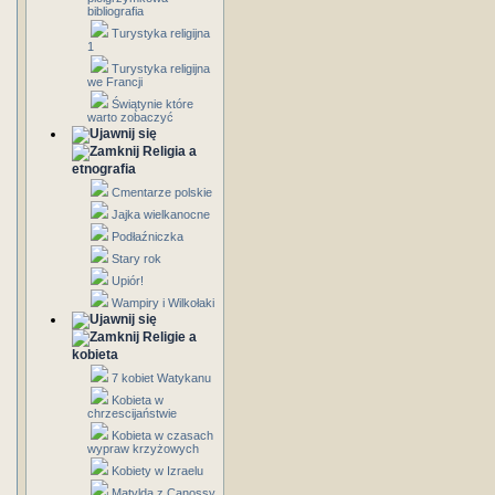
bibliografia
Turystyka religijna
1
Turystyka religijna
we Francji
Świątynie które
warto zobaczyć
Religia a
etnografia
Cmentarze polskie
Jajka wielkanocne
Podłaźniczka
Stary rok
Upiór!
Wampiry i Wilkołaki
Religie a
kobieta
7 kobiet Watykanu
Kobieta w
chrzescijaństwie
Kobieta w czasach
wypraw krzyżowych
Kobiety w Izraelu
Matylda z Canossy