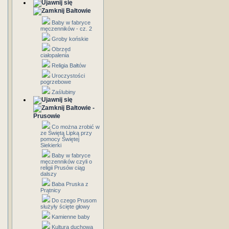
Bałtowie
Baby w fabryce
męczenników - cz. 2
Groby końskie
Obrzęd
ciałopalenia
Religia Bałtów
Uroczystości
pogrzebowe
Zaślubiny
Bałtowie -
Prusowie
Co można zrobić w
ze Świętą Lipką przy
pomocy Świętej
Siekierki
Baby w fabryce
męczenników czyli o
religii Prusów ciąg
dalszy
Baba Pruska z
Prątnicy
Do czego Prusom
służyły ścięte głowy
Kamienne baby
Kultura duchowa