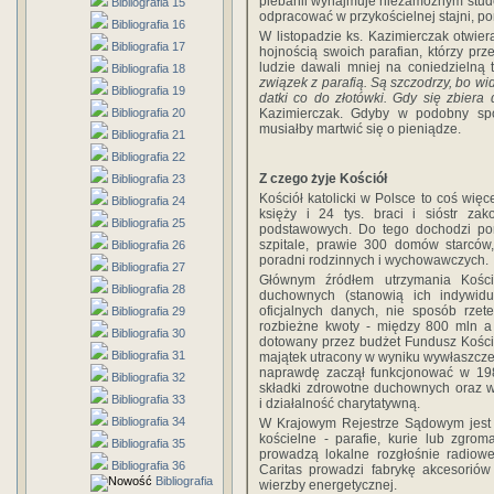
plebanii wynajmuje niezamożnym studen
Bibliografia 15
odpracować w przykościelnej stajni, po
Bibliografia 16
W listopadzie ks. Kazimierczak otwier
Bibliografia 17
hojnością swoich parafian, którzy prze
ludzie dawali mniej na coniedzielną 
Bibliografia 18
związek z parafią. Są szczodrzy, bo widz
Bibliografia 19
datki co do złotówki. Gdy się zbiera 
Bibliografia 20
Kazimierczak. Gdyby w podobny spos
musiałby martwić się o pieniądze.
Bibliografia 21
Bibliografia 22
Z czego żyje Kościół
Bibliografia 23
Kościół katolicki w Polsce to coś więcej
Bibliografia 24
księży i 24 tys. braci i sióstr za
Bibliografia 25
podstawowych. Do tego dochodzi pon
szpitale, prawie 300 domów starców,
Bibliografia 26
poradni rodzinnych i wychowawczych.
Bibliografia 27
Głównym źródłem utrzymania Kościo
Bibliografia 28
duchownych (stanowią ich indywidu
oficjalnych danych, nie sposób rze
Bibliografia 29
rozbieżne kwoty - między 800 mln 
Bibliografia 30
dotowany przez budżet Fundusz Koście
Bibliografia 31
majątek utracony w wyniku wywłaszczen
naprawdę zaczął funkcjonować w 19
Bibliografia 32
składki zdrowotne duchownych oraz w
Bibliografia 33
i działalność charytatywną.
Bibliografia 34
W Krajowym Rejestrze Sądowym jest ki
kościelne - parafie, kurie lub zgrom
Bibliografia 35
prowadzą lokalne rozgłośnie radiowe
Bibliografia 36
Caritas prowadzi fabrykę akcesoriów
Bibliografia
wierzby energetycznej.