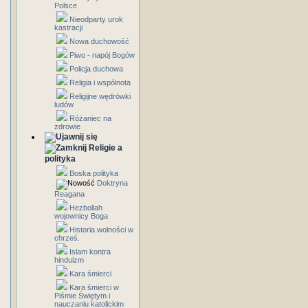
Polsce
Nieodparty urok
kastracji
Nowa duchowość
Piwo - napój Bogów
Policja duchowa
Religia i wspólnota
Religijne wędrówki
ludów
Różaniec na
zdrowie
Religie a
polityka
Boska polityka
Doktryna
Reagana
Hezbollah
wojownicy Boga
Historia wolności w
chrześ.
Islam kontra
hinduizm
Kara śmierci
Kara śmierci w
Piśmie Świętym i
nauczaniu katolickim