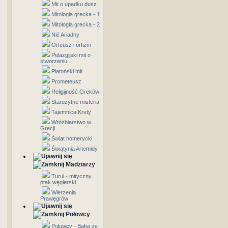
Mit o upadku dusz
Mitologia grecka - 1
Mitologia grecka - 2
Nić Ariadny
Orfeusz i orfizm
Pelazgijski mit o
stworzeniu
Platoński mit
Prometeusz
Religijność Greków
Starożytne misteria
Tajemnica Krety
Wróżbiarstwo w
Grecji
Świat homerycki
Świątynia Artemidy
Madziarzy
Turul - mityczny
ptak węgierski
Wierzenia
Prawęgrów
Połowcy
Połowcy - Baba ze