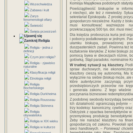
Komisja Majątkowa podobnych statystyk
Wszechwiedza
Powściągliwość biskupów w inform
Zabawa i kult
z niechęci, ale też z niewiedzy. Sytu
Zarys
sekretariat Episkopatu. Z prostej przy
fenomenologii ofiary
gospodarczo niezależne. Każdy z bisku
musi konsultować ważniejsze ru
Świetość
przekraczającej 500 tys. dol. musi mieć
Święta przestrzeń
Dla księdza proboszcza kuria jest org
i poborcy podatkowego w jednym. Para
Religia
ułamku biskupa, prowadzonej pr
duszpasterskich zadań. Powinna też ł
Religia - jedna z
definicji
kształcenie kleryków. Z kolei biskupi z
pomocą bywa w diecezjach różnie, bo 
Czym jest religia?
gotówką. Stąd paradoks: nominalnie Koś
Religia - zjawisko
W trudnej sytuacji są klasztory.
Podle
naturalne
spraw duchowych, nie ekonomiczny
Klasyfikacja religii
klasztory cieszą się autonomią. Ma t
wyłącznie na siebie (biskup może, ale 
Etnologia religii
które autentycznie zaczynają prz
Religia
przedsiębiorczych przeorów nie krę
Bocheńskiego
i generała zakonu. Z tego właśni
Religia Durkheima
poczynania biznesowe redemptorystów, 
Z podobnej swobody korzystają bened
Religia Rousseau
Ich działalność ograniczają jedynie 
Religia Skinnera
trzy kodeksy: kanoniczny, cywilny oraz
Religia
Ostrzyżek z opactwa benedyktynów w L
obywatelska
przemysłową produkcję benedyktynk
Żeby nie narażać klasztoru na finanso
Religia w XIX wieku
gospodarczą od zakonu. Powołali spół
Religia w kulturze
sieci handlowych.
– Ponieważ chcieli
benedyktynkę jako likier. Zarobione