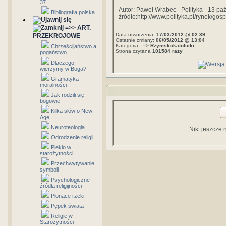
37
Autor: Paweł Wrabec -
Polityka - 13 pa
Bibliografia polska
źródło:http://www.polityka.pl/rynek/g
=>> ART.
Data utworzenia:
17/03/2012 @ 02:39
PRZEKROJOWE
Ostatnie zmiany:
06/05/2012 @ 13:04
Kategoria :
=> Rzymskokatolicki
Chrześcijaństwo a
Strona czytana
101584 razy
pogaństwo
Dlaczego
wierzymy w Boga?
Gramatyka
moralności
Jak rodzili się
bogowie
Kilka słów o New
Age
Neuroteologia
Nikt jeszcze 
Odrodzenie religii
Piekło w
starożytności
Przechwytywanie
symboli
Psychologiczne
źródła religijności
Płonące rzeki
Pępek świata
Religie w
Starożytności -