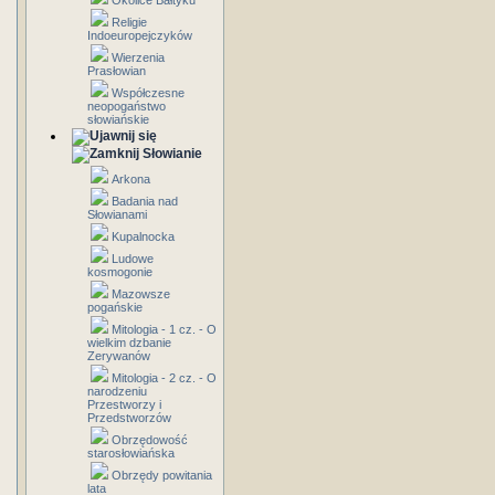
Okolice Bałtyku
Religie
Indoeuropejczyków
Wierzenia
Prasłowian
Współczesne
neopogaństwo
słowiańskie
Słowianie
Arkona
Badania nad
Słowianami
Kupalnocka
Ludowe
kosmogonie
Mazowsze
pogańskie
Mitologia - 1 cz. - O
wielkim dzbanie
Zerywanów
Mitologia - 2 cz. - O
narodzeniu
Przestworzy i
Przedstworzów
Obrzędowość
starosłowiańska
Obrzędy powitania
lata