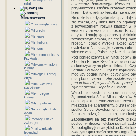
Rozwój historii
religii
i remonty barokowego klasztoru
– o
przyklasztorną szkółkę krzewów ozdo
lasem. Był to jednak kiepski interes, b
Mitoznawstwo
Na razie benedyktynka nie sprzedaje się
się zmieni, gdy likier trafi do ogólno
Czas święty i mity
z powodzeniem rozwija klasztor w 
Mit grecki
wrodzony zmysł do interesów. Bracia
a tylko firmują gospodarczą działa
Mit i epos
zewnętrznym firmom, najczęściej rod
Mit i kultura
receptur i dbać o wysoką jakość. Zyg
dystrybucji. Na początku czerwca otwier
Mit i sen
wkrótce w całej Polsce będzie ich setka
Mit kosmogoniczny
Pod koniec czerwca w Tyńcu odbyły się 
Ks. Rodz.
z Polski i Europy. Było 15 tys. gości 
Mitologia w historii
a skończywszy na piwie i likierach. Cz
kultury
Berlinie i w Wiedniu. Był też kapucyńs
Mitologie Czarnej
mogłyby podbić rynek, gdyby tylko o
Afryki
robią benedyktyni.
– Nie zostaliśmy po
„ora et labora”, czyli módl się i pracuj
Mitoznawstwo
zgromadzenia
– wyjaśnia Goloch.
starożytne
Wśród żeńskich zakonów przedsię
Mity - część
Zgromadzenia Sióstr Miłosierdzia św. 
kultury
domu opieki na warszawskim Powiślu 
Mity o potopie
mieszczą się apartamenty, biura i włosk
Na początku była
spółka Solec Development. Jej prez
woda
Białek zdradza, że to nie on, lecz siost
Potwory ludzko-
Zapobiegliwi są też niektórzy bisku
zwierzęce
posługi w diecezji ełckiej potrafił za
Zapobiegliwy jest arcybiskup Kazimierz
Ptaki w mitach i
Świątyni Opatrzności będzie ciągnąć si
legendach