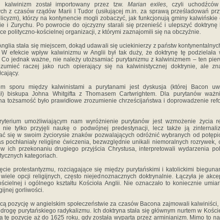
i kalwinizm został importowany przez tzw.
Marian exiles
, czyli uchodźców 
ych z czasów rządów Marii I Tudor (usiłującej m.in. za sprawą prześladowań pr
olicyzm), którzy na kontynencie mogli zobaczyć, jak funkcjonują gminy kalwińskie
 i Zurychu. Po powrocie do ojczyzny starali się przenieść i ulepszyć doktrynę
ce polityczno-kościelnej organizacji, z którymi zaznajomili się na obczyźnie.
nglia stała się miejscem, dokąd udawali się uciekinierzy z państw kontynentalnyc
. W efekcie wpływ kalwinizmu w Anglii był tak duży, że doktrynę tę podzielała
 Co jednak ważne, nie należy utożsamiać purytanizmu z kalwinizmem – ten pie
ozumieć raczej jako ruch opierający się na kalwinistycznej doktrynie, ale zn
łcający.
em sporu między kalwinistami a purytanami jest dyskusja (której Bacon uw
ał) biskupa Johna Whitgifta z Thomasem Cartwrightem. Dla purytanów ważni
na tożsamość było prawidłowe zrozumienie chrześcijaństwa i doprowadzenie ref
ryterium umożliwiającym nam wyróżnienie purytanów jest wzmożenie życia rel
 nie tylko przyjęli naukę o podwójnej predestynacji, lecz także ją zinternali
ać się w swoim życiorysie znaków pozwalających odróżnić wybranych od potępio
s pochłaniały religijne ćwiczenia, bezwzględnie unikali niemoralnych rozrywek, 
 w ich przekonaniu drugiego przyjścia Chrystusa, interpretowali wydarzenia po
tycznych kategoriach.
ęcie protestantyzmu, rozciągające się między purytańskimi i katolickimi bieguna
wiele opcji religijnych, często niejednoznacznych doktrynalnie. Łączyła je akce
kościelnej i ogólnego kształtu Kościoła Anglii. Nie oznaczało to koniecznie umia
gijnej gorliwości.
ą pozycję w angielskim społeczeństwie za czasów Bacona zajmowali kalwiniści, 
 drogę purytańskiego radykalizmu. Ich doktryna stała się głównym nurtem w Kościel
 tę pozycję aż do 1625 roku, gdy została wyparta przez arminianizm. Mimo to n