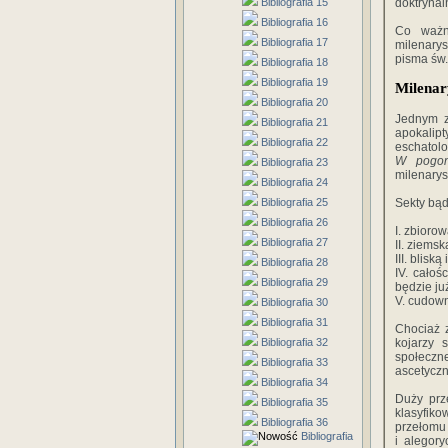
Bibliografia 15
doktrynal
Bibliografia 16
Co ważne
Bibliografia 17
milenary
pisma św.
Bibliografia 18
Bibliografia 19
Milena
Bibliografia 20
Jednym z
Bibliografia 21
apokalip
Bibliografia 22
eschatol
W pogon
Bibliografia 23
milenarys
Bibliografia 24
Bibliografia 25
Sekty bąd
Bibliografia 26
I. zbioro
Bibliografia 27
II. ziems
III. blisk
Bibliografia 28
IV. całoś
Bibliografia 29
będzie ju
V. cudown
Bibliografia 30
Bibliografia 31
Chociaż 
Bibliografia 32
kojarzy 
społeczn
Bibliografia 33
ascetyczn
Bibliografia 34
Duży prz
Bibliografia 35
klasyfik
Bibliografia 36
przełomu
Bibliografia
i alegor