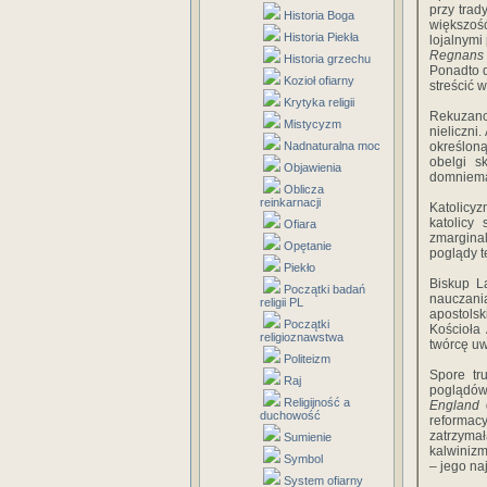
przy trad
Historia Boga
większoś
Historia Piekła
lojalnymi
Regnans 
Historia grzechu
Ponadto d
Kozioł ofiarny
streścić 
Krytyka religii
Rekuzanci
Mistycyzm
nieliczni
Nadnaturalna moc
określoną
obelgi s
Objawienia
domnieman
Oblicza
reinkarnacji
Katolicyz
katolicy
Ofiara
zmargina
Opętanie
poglądy t
Piekło
Biskup L
Początki badań
nauczani
religii PL
apostolsk
Początki
Kościoła
religioznawstwa
twórcę uw
Politeizm
Spore tr
Raj
poglądów 
Religijność a
England
d
duchowość
reformac
zatrzyma
Sumienie
kalwinizm
Symbol
– jego na
System ofiarny