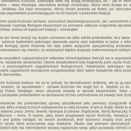
 odnowienia Kościoła, patrologia stała się drogą prowadzącą do – jak to okre
damu –
vetus theologia
, starożytnej teologii chrześcijan, którzy mieli dostęp do 
źródłowy. Dla ludzi renesansu, którzy chcieli powrotu
ad fontes
, już starożyt
była argumentem przemawiającym na ich korzyść a przeciwko tradycji.
ism ojców Kościoła zarówno zachodnich (łacińskojęzycznych), jak i wschodnich 
dawało nadzieję filologom klasycznym na ponowne odkrycie oryginalnej apostols
aństwa, wolnej od wypaczeń tradycji i scholastyki.
o ten trend cieszył się dużym uznaniem nie tylko wśród protestantów, lecz także 
soborze trydenckim patrologia stanowiła ważny oręż katolików w walce z refo
ad teologią ojców Kościoła nie były zatem wyłącznie specjalnością protesta
i odwoływano się również, by wskazywać błędne dogmaty zreformowanych doktryn
e wszystkich najważniejszych odłamów chrześcijaństwa ćwiczyli się w argumen
w. świadectw (
testimonia
). Owymi świadectwami były fragmenty pism ojców Kości
ły o poszczególnych zagadnieniach teologicznych. Adwersarze spierający się
syjne zagadnienie teologiczne przygotowywali zbiór takich świadectw, który prz
ch stanowiska.
ów Kościoła badano nie po to jednak, by skonstruować doktrynę, ale by ją uwi
 bowiem, że apostołowie i ojcowie Kościoła nie mogli być w błędzie co do 
tacji Pisma Świętego, skoro otrzymali prawdę w sposób bezpośredni. Takie uj
 pozwalało protestantom na stosowanie ich bez odchodzenia od zasady
sola Scri
wiadectw dla protestanckiej sprawy spożytkował jako pierwszy szwajcarski t
d, który znalazł licznych naśladowców w całej Europie, w tym w Anglii. Warto tu
 sławnej pracy Johna Jewela
Apologia Ecclesiae Anglicanae
, której tłumaczką 
 Bacona – Anne. O wadze, jaką Jewel przypisywał ojcom Kościoła, świadczy d
że jest gotów odstąpić od swoich przekonań, jeśli oponenci znajdą choć jed
h ojców, które przeczyłoby jego doktrynie. Studia nad pismami starożytnych
ańskich były dla reformatorów sprawą najwyższej rangi, gdyż pozwalały obronić i