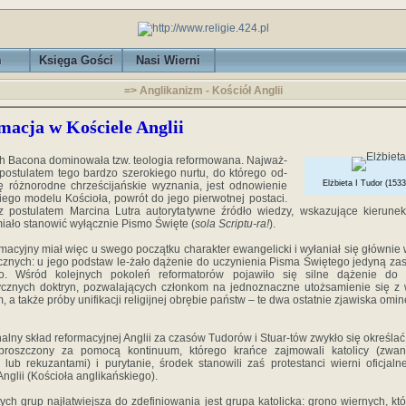
m
Księga Gości
Nasi Wierni
=> Anglikanizm - Kościół Anglii
macja w Kościele Anglii
h Bacona dominowała tzw. teologia reformowana. Najważ-
postulatem tego bardzo szerokiego nurtu, do którego od-
Elżbieta I Tudor (1533
ę różnorodne chrześcijańskie wyznania, jest odnowienie
iego modelu Kościoła, powrót do jego pierwotnej postaci.
 postulatem Marcina Lutra autorytatywne źródło wiedzy, wskazujące kierunek 
miało stanowić wyłącznie Pismo Święte (
sola Scriptu-ra!
).
rmacyjny miał więc u swego początku charakter ewangelicki i wyłaniał się głównie
znych: u jego podstaw le-żało dążenie do uczynienia Pisma Świętego jedyną za
ego. Wśród kolejnych pokoleń reformatorów pojawiło się silne dążenie do 
ycznych doktryn, pozwalających członkom na jednoznaczne utożsamienie się z
, a także próby unifikacji religijnej obrębie państw – te dwa ostatnie zjawiska omin
alny skład reformacyjnej Anglii za czasów Tudorów i Stuar-tów zwykło się określa
roszczony za pomocą kontinuum, którego krańce zajmowali katolicy (zwan
 lub rekuzantami) i purytanie, środek stanowili zaś protestanci wierni oficjalne
Anglii (Kościoła anglikańskiego).
ych grup najłatwiejsza do zdefiniowania jest grupa katolicka: grono wiernych, któ