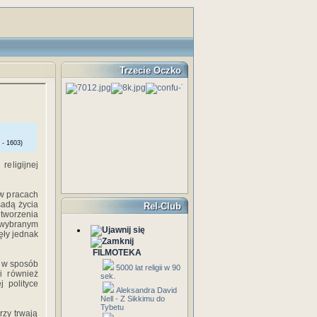
Trzecie Oczko
 - 1603)
religijnej
 w pracach
sadą życia
Rel-Club
tworzenia
 wybranym
ęły jednak
FILMOTEKA
ć w sposób
5000 lat religii w 90
i również
sek.
j polityce
Aleksandra David
Nell - Z Sikkimu do
Tybetu
rzy trwają