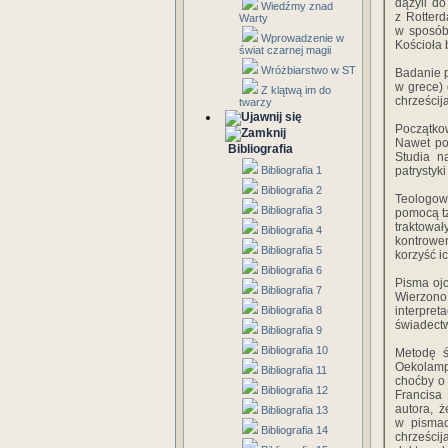
dążyli do
Wiedźmy znad
z Rotter
Warty
w sposób 
Wprowadzenie w
Kościoła 
świat czarnej magii
Wróżbiarstwo w ST
Badanie p
w grece) 
Z klątwą im do
chrześcij
twarzy
Początkow
Nawet po 
Bibliografia
Studia n
Bibliografia 1
patrystyk
Bibliografia 2
Teologowi
Bibliografia 3
pomocą tz
traktowa
Bibliografia 4
kontrower
Bibliografia 5
korzyść i
Bibliografia 6
Pisma ojc
Bibliografia 7
Wierzono
Bibliografia 8
interpre
świadectw
Bibliografia 9
Bibliografia 10
Metodę ś
Oekolampa
Bibliografia 11
choćby o
Bibliografia 12
Francisa
autora, 
Bibliografia 13
w pismac
Bibliografia 14
chrześcij