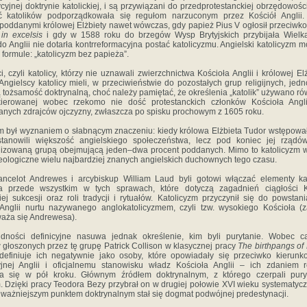
ycyjnej doktrynie katolickiej, i są przywiązani do przedprotestanckiej obrzędowośc
ć katolików podporządkowała się regułom narzuconym przez Kościół Anglii. 
 poddanymi królowej Elżbiety nawet wówczas, gdy papież Pius V ogłosił przeciwko 
in excelsis
i gdy w 1588 roku do brzegów Wysp Brytyjskich przybijała Wielk
o Anglii nie dotarła kontrreformacyjna postać katolicyzmu. Angielski katolicyzm 
w formule: „katolicyzm bez papieża”.
, czyli katolicy, którzy nie uznawali zwierzchnictwa Kościoła Anglii i królowej Elżb
. Angielscy katolicy mieli, w przeciwieństwie do pozostałych grup religijnych, jed
 tożsamość doktrynalną, choć należy pamiętać, że określenia „katolik” używano ró
kierowanej wobec rzekomo nie dość protestanckich członków Kościoła Angli
ych zdrajców ojczyzny, zwłaszcza po spisku prochowym z 1605 roku.
m był wyznaniem o słabnącym znaczeniu: kiedy królowa Elżbieta Tudor wstępował
 stanowili większość angielskiego społeczeństwa, lecz pod koniec jej rządów
lizowaną grupą obejmującą jeden–dwa procent poddanych. Mimo to katolicyzm w
eologiczne wielu najbardziej znanych angielskich duchownych tego czasu.
ancelot Andrewes i arcybiskup William Laud byli gotowi włączać elementy kat
a przede wszystkim w tych sprawach, które dotyczą zagadnień ciągłości K
iej sukcesji oraz roli tradycji i rytuałów. Katolicyzm przyczynił się do powstan
 Anglii nurtu nazywanego anglokatolicyzmem, czyli tzw. wysokiego Kościoła (z
aża się Andrewesa).
udności definicyjne nasuwa jednak określenie, kim byli purytanie. Wobec c
głoszonych przez tę grupę Patrick Collison w klasycznej pracy
The birthpangs of 
efiniuje ich negatywnie jako osoby, które opowiadały się przeciwko kierunk
yjnej Anglii i oficjalnemu stanowisku władz Kościoła Anglii – ich zdaniem r
ła się w pół kroku. Głównym źródłem doktrynalnym, z którego czerpali puryt
. Dzięki pracy Teodora Bezy przybrał on w drugiej połowie XVI wieku systematyc
jważniejszym punktem doktrynalnym stał się dogmat podwójnej predestynacji.