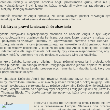
rzeniem istniały w obrębie Kościoła Anglii protestanckie grupy, które nie p
mu. Najważniejszymi byli luteranie, którzy wywierali wpływ na zagadnienia z
biblijną i teologią sakramentów.
rodność wyznań w Anglii sprawiła, że wiele ważnych postaci rozwinęło syn
ia religijne. Ten eklektyzm stał się udziałem również Bacona.
 i doktryna prawd koniecznych do zbawienia
rytanie przejawiali nieprzejednany stosunek do Kościoła Anglii, o tyle więk
iego społeczeństwa przyjmowała ireniczną postawę, której przyczyny należy up
h polityczno-eklezjalnych. Reformy te, wprowadzane zarówno przez Henryka VI
lżbietę, nie miały na celu jednoznacznego samookreślenia doktrynalnego Kościo
iesienie władzy eklezjalnej z papieża na władców Anglii, a następnie ugrunt
Fundamentalne dla tego Kościoła dokumenty były celowo niejednoznaczne, aby
inkluzyjność. W jego łonie nie było miejsca w zasadzie tylko dla katolików.
w króla Jakuba kompromis religijny między różnymi wyznaniami protestanckim
wać purytanie. Do silnego konfliktu religijnego doszło jednak dopiero za rzą
 arcybiskupa Williama Lauda, propagujących arminianizm (laudianizm), który p
 przypominał katolicyzm.
ny charakter Kościoła Anglii był również wspierany przez nurt erazmiański
u był rzecznikiem irenizmu – w swoich pismach zabiegał o pokój religijny i tole
yznań, wychodząc z przekonania, że różnice doktrynalne Kościołów nie dotykają is
ańskiej. Wpływ Erazma na angielską myśl polityczną i religijną ujawnił się już w 1
ji Thomasa Elyota
The booke named the governor
, która była poczytnym podr
ia władców.
Ireniczna postawa reprezentowana przez Erazma nie by
ścią w renesansowej Europie. Stanowiła ona przeci
dążenia do doktrynalnego samookreślenia, kt