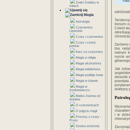
Franc
Znaki Zodiaku w
mitach
odróżniały
Magia
Tendencja
Astrologia
Irenizm n
Czarownice
Celem tej
Litewskie
określaj
chrześcij
Czary i czarownice
Czary i czarty
Zarówno i
polskie
tzw. rady
Kary za czarymary
nalnym k
nurcie an
Magia a religia
głównego 
Magia afrykańska
Jak zoba
Magia babilońska
angielsk
Magia podbija świat
stosunki 
Magia w islamie
powstała
purytana
Magia w
doktryny 
średniowieczu
Matka Joanna od
Patrolo
Aniołów
O czarownicach
Wyznania
charakter
O pojęciu magii
i w dzied
Procesy o czary -
milenarys
Prusy
Sztuka wróżenia
Zaczynają