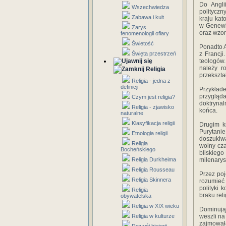
Do Angli
Wszechwiedza
polityczn
Zabawa i kult
kraju kat
w Genewie
Zarys
oraz wzor
fenomenologii ofiary
Świetość
Ponadto A
Święta przestrzeń
z Francji
teologów.
należy r
Religia
przekszta
Religia - jedna z
definicji
Przykład
przygląd
Czym jest religia?
doktrynal
Religia - zjawisko
końca.
naturalne
Klasyfikacja religii
Drugim k
Purytanie
Etnologia religii
doszukiw
Religia
wolny cza
Bocheńskiego
bliskiego
Religia Durkheima
milenarys
Religia Rousseau
Przez poj
Religia Skinnera
rozumieć 
polityki 
Religia
braku reli
obywatelska
Religia w XIX wieku
Dominując
Religia w kulturze
weszli na
zajmowała