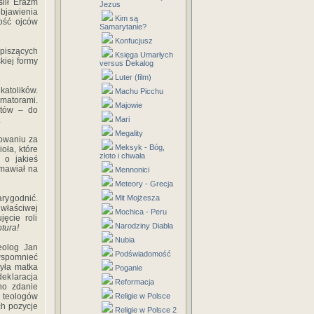
ślił Erazm
Jezus
objawienia
Kim są
ność ojców
Samarytanie?
Konfucjusz
(piszących
Księga Umarłych
kiej formy
versus Dekalog
Luter (film)
katolików.
Machu Picchu
rmatorami.
Majowie
ntów – do
.
Mari
Megality
towaniu za
Meksyk - Bóg,
oła, które
złoto i chwała
 o jakieś
emawiał na
Mennonici
Meteory - Grecja
arygodnić.
Mit Mojżesza
właściwej
Mochica - Peru
ęcie roli
Narodziny Diabła
ptura!
Nubia
eolog Jan
Podświadomość
 wspomnieć
była matka
Poganie
eklaracja
Reformacja
no zdanie
 teologów
Religie w Polsce
ch pozycje
Religie w Polsce 2