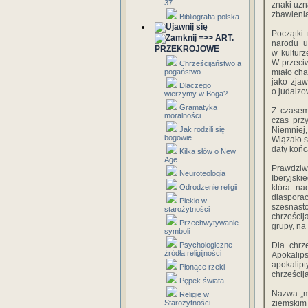
37
znaki uzn
zbawienia 
Bibliografia polska
Początki 
=>> ART.
narodu u
PRZEKROJOWE
w kulturz
W przeciw
Chrześcijaństwo a
pogaństwo
miało cha
jako zjaw
Dlaczego
o judaizo
wierzymy w Boga?
Gramatyka
Z czasem 
moralności
czas prz
Jak rodzili się
Niemniej
bogowie
Wiązało s
daty końc
Kilka słów o New
Age
Prawdziwe
Neuroteologia
Iberyjski
Odrodzenie religii
która na
diaspor
Piekło w
szesnasto
starożytności
chrześci
Przechwytywanie
grupy, na 
symboli
Psychologiczne
Dla chrz
źródła religijności
Apokalip
apokalipt
Płonące rzeki
chrześcij
Pępek świata
Nazwa „mi
Religie w
Starożytności -
ziemskim 