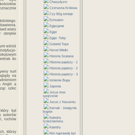
Chasydyzm
 kościołów
oznacznie
Czerwona Królowa
Czy Bóg istnieje
Echnaton
olickiego.
zbawienia.
Egipcjanie
rawd wiary
Egipt
w obrębie
Egipt -Teby
Gobekli Tepe
nymi wśród
nstytucjo-
Herod Wielki
pokojowym
Historia Szatana
 jednak do
Historia papieży - 1
Historia papieży - 2
zywny nurt
Historia papieży - 3
oglądy na
gadnieniom
Istnienie Boga
 Anglii a
Japonia
ząc szkic
Jezus inne
spojrzenie
Jezus z Nazaretu
Karnak - świątynia
który był
bogów
ch autorów
Katedra
ii, ruchów
Gnieźnieńska
Katedry
ch, którzy
Kim naprawdę był