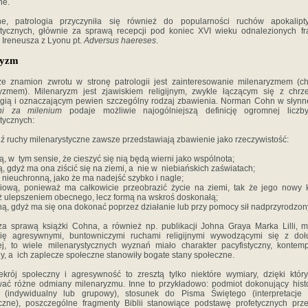
ne.
, patrologia przyczyniła się również do popularności ruchów apokalipt
stycznych, głównie za sprawą recepcji pod koniec XVI wieku odnalezionych f
 Ireneusza z Lyonu pt.
Adversus haereses
.
ryzm
e znamion zwrotu w stronę patrologii jest zainteresowanie milenaryzmem (ch
tyzmem). Milenaryzm jest zjawiskiem religijnym, zwykle łączącym się z chrze
ogią i oznaczającym pewien szczególny rodzaj zbawienia. Norman Cohn w słynne
i za milenium
podaje możliwie najogólniejszą definicję ogromnej licz
tycznych:
ź ruchy milenarystyczne zawsze przedstawiają zbawienie jako rzeczywistość:
wą, w tym sensie, że cieszyć się nią będą wierni jako wspólnota;
ką, gdyż ma ona ziścić się na ziemi, a nie w niebiańskich zaświatach;
ą i nieuchronną, jako że ma nadejść szybko i nagle;
ciową, ponieważ ma całkowicie przeobrazić życie na ziemi, tak że jego nowy k
ż ulepszeniem obecnego, lecz formą na wskroś doskonałą;
ą, gdyż ma się ona dokonać poprzez działanie lub przy pomocy sił nadprzyrodzon
za sprawą książki Cohna, a również np. publikacji Johna Graya Marka Lilli, m
się agresywnymi, buntowniczymi ruchami religijnymi wywodzącymi się z doł
ej, to wiele milenarystycznych wyznań miało charakter pacyfistyczny, kontemp
y, a ich zaplecze społeczne stanowiły bogate stany społeczne.
ekrój społeczny i agresywność to zresztą tylko niektóre wymiary, dzięki któ
ować różne odmiany milenaryzmu. Inne to przykładowo: podmiot dokonujący hist
 (indywidualny lub grupowy), stosunek do Pisma Świętego (interpretacje
yczne), poszczególne fragmenty Biblii stanowiące podstawę profetycznych prze