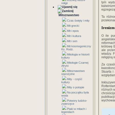
Rozwój historii
tym wyda
religii
kalwiniz
egzegezą 
Mitoznawstwo
Ta różno
przekonan
Czas święty i mity
Mit grecki
Irenizm
Mit i epos
O ile pu
Mit i kultura
angielsk
Mit i sen
reformac
Mit kosmogoniczny
królowę E
Ks. Rodz.
ale przen
władzy. 
Mitologia w historii
religijną 
kultury
Mitologie Czarnej
Za czasó
Afryki
kwestiono
Mitoznawstwo
Stuarta i
starożytne
względami
Mity - część
kultury
Inkluzyw
Rotterdam
Mity o potopie
różnych w
Na początku była
chrześcij
woda
publikac
wychowan
Potwory ludzko-
zwierzęce
Ptaki w mitach i
legendach