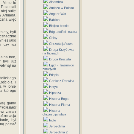
Alhambra
i. Mimo to
Pozostali
Amisze w Polsce
niej bullę
Angkor Wat
a Armada.
można więc
Babilon
Biblijne bestie
iety, byli
Bóg, ateiści i nauka
noznacznie
Chiny
wnież jako
Chrześcijaństwo
i czy też
Droga Krzyżowa
na filipinach
a na tron,
Druga Krucjata
 byli już
płynął na
Egipt - Tajemnice
zmarłych
Etiopia
olickiego
Geniusz Darwina
ościoła i
ia w łonie
Hetyci
a którego
Hipnoza
Historia Boga
ałej gamy
Historia Pisma
Protestant
Historia
owi zmian
chrześcijaństwa
eformacja
anie, był
Indie
zną postać
Jerozolima
Jerozolima 2