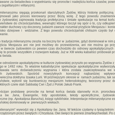
awane za świadectwa o wypełnianiu się proroctw i nadejściu końca czasów, po
(egalitaryzm i elitaryzm).
milenaryzmu sięgają przekonań starożytnych Żydów, którzy historię polityczn
jmowali jako proces kierowany przez Bożą wolę. Z tego powodu znamienn
e żydowskiej zajmowała tradycja profetyczna i śmiałe spekulacje na temat koń
ieństwie do chrześcijaństwa, wewnątrz którego toczył się spór o to, czy odkupie
rakter duchowy czy doczesny, judaizm zawsze rozumiał przyjście Mesjasza i koni
isko dziejowe i widzialne. Z tego powodu chrześcijański chiliazm często był
wanie.
tradycja milenaryzmu zeszła na boczny tor w judaizmie, gdyż dominował w nim 
yjścia Mesjasza ani nie jest możliwy do przewidzenia, ani nie można go przy
, w świecie żydowskim co pewien czas dochodziło do odnowy apokaliptycznych n
ię to przede wszystkim z rozwojem kabały. Już w XIII wieku kabaliści próbowali p
a świata.
 odrodzenie apokaliptyzmu w kulturze żydowskiej przyszło po wygnaniu Żydów 
ego w 1492 roku. To właśnie kabalistyczne spekulacje apokaliptyczne wytworzyły
dawała sens doświadczeniu wygnania i która została zaakceptowana we w
ach żydowskich. Spośród nowożytnych koncepcji najbardziej wpływ
wieczna doktryna Izaaka Lurii. W późniejszym okresie w ramach judaizmu, tak 
jaństwie, wyłonił się buntowniczy mesjanizm heterodoksyjny, tworzony przez d
których czele stali Sabbataj Cwi i Żyd z Polski Jakub Frank.
eścijan podstawę proroctw na temat końca świata stanowiły m.in. proroctwa
sa św. Jana, Ewangelie, listy apostolskie, teksty apokryficzne, żydows
yczne (np.
Apokalipsa Barucha
), księgi sybilińskie. Interpretacje milenarystyczne e
ańskiej dominowały w pierwszych wiekach.
lenaryzm” wywodzi się z Apokalipsy św. Jana. W tekście czytamy o tysiącletnim 
rządzonym przez świętych i Chrystusa. Owi święci to pierwsi zmartwychwstali. Po o