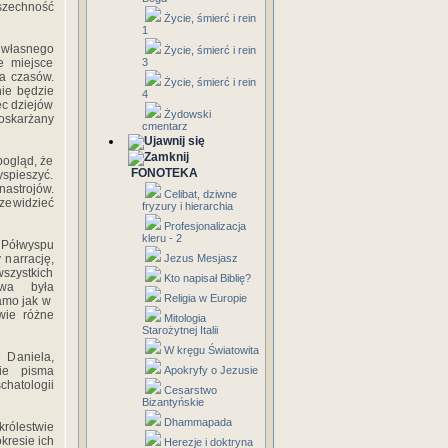
wszechność
Życie, śmierć i rein
1
ą własnego
Życie, śmierć i rein
e miejsce
3
ca czasów.
Życie, śmierć i rein
nie będzie
4
ec dziejów
Żydowski
 oskarżany
cmentarz
pogląd, że
FONOTEKA
spieszyć.
astrojów.
Celibat, dziwne
rzewidzieć
fryzury i hierarchia
Profesjonalizacja
kleru - 2
z Półwyspu
 narrację,
Jezus Mesjasz
szystkich
Kto napisał Biblię?
owa była
Religia w Europie
samo jak w
wie różne
Mitologia
Starożytnej Italii
W kręgu Światowita
 Daniela,
kie pisma
Apokryfy o Jezusie
schatologii
Cesarstwo
Bizantyńskie
Dhammapada
królestwie
kresie ich
Herezje i doktryna