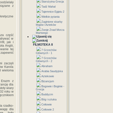
Starożytna Grecja
odzielały
wiązane z
Tadź Mahal
Tajemnice Egiptu 2
kretyczne
Wielkie pytania
Zaginione skarby
Majów i Azteków
Zwoje Znad Morza
Martwego
sza część
atrywać w
II, jak i
FILMOTEKA II
ła Anglii,
owanie tej
7 Grzechów
 zapewnić
Głównych - 1
7 Grzechów
Głównych - 2
i zaczęli
Abraham
dów Karola
od wieloma
Arabia Saudyjska
Aztekowie
. Erazm z
Bizancjum
rancję dla
Bogowie i Boginie -
toty wiary
Grecja
532 roku w
Buddyzm
ęcznikiem
Bóg i sztuka
Celtowie
ła rzadko-
wwagę dla
Celtowie 2
óre było