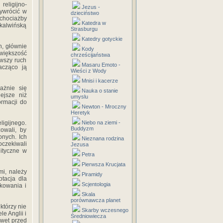
religijno-
Jezus -
zywrócić w
dzieciństwo
 chociażby
Katedra w
 kalwińską
Strasburgu
Katedry gotyckie
h, głównie
Kody
 większość
chrześcijaństwa
rwszy ruch
Masaru Emoto -
acząco ją
Wieści z Wody
Mnisi i kacerze
ażnie się
Nauka o stanie
ejsze niż
umyslu
ormacji do
Newton - Mroczny
Heretyk
igijnego.
Niebo na ziemi -
Buddyzm
zowali, by
nych. Ich
Nieznana rodzina
oczekiwali
Jezusa
lityczne w
Petra
Pierwsza Krucjata
mi, należy
Piramidy
ptacja dla
Scjentologia
rkowania i
Skala
porównawcza planet
którzy nie
Skarby wczesnego
e Anglii i
Średniowiecza
awet przed