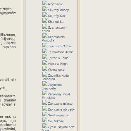
Rzymianie
ycznych i
Sekrety Buddy
ragmentów
Sekrety Delf
Shangri-La
Szamanizm -
Korea
iliazmem,
Szamanizm -
ścijańską
Mongolia
j książce
Tajemnica 3 Króli
by wyznań
Terakotowa Armia
Terror w Tokio
Wiara w Boga
Wolna wola
Zagadka Kodu
Leonarda
ształt nie
Zaginione
ych.
Ewangelie
Zaginiony świat
ilenaryzm
Etrusków
u drabiny
Zakazane miasto
lacyjny i
Zakazane obrzędy
Średniowiecze
rym można
orycznego
Św. Mikołaj
 dosłowne
Życie i śmierć bez
powiedni,
Boga