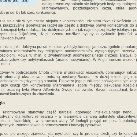
is Bacon (1561 - 1626)
następstwem wyłaniania się kolejnych instytucjonalnych
reformowanych, poszukujących cezur, które jedn
by je od, by tak rzec, konkurencji.
 ta stała się w tym czasie niejako z konieczności udziałem również Kościoła kat
a płaszczyźnie teoretycznej łączył się często z doktryną prawd koniecznych do 
 koncepcji była redukcja tez doktrynalnych do jak najmniejszej liczby istotnych p
ących chrześcijaństwo, dzięki czemu możliwe byłoby odzyskanie jedności 
ańskiego świata.
renizm, jak i doktryna prawd koniecznych były koncepcjami szczególnie popular
kalnych reformatorów czy religijnych nonkonformistów występujących przeciw i
ościołom. Mowa tu m.in. o zwolennikach akonfesjonalnego chrześcijaństwa, 
abaptystów czy antytrynitarzach (arianie, socynianie). W Anglii irenizm wszedł
nurtu.
czymy w podrozdziale
Cnota umiaru w sprawach religijnych
, dominujący, inklu
iej reformacji ukształtował ireniczną postawę Bacona i w dużej mierze jego p
zachodzące między religią a nauką. Pierwsza jego publikacja poświęcona tym za
 przy okazji tzw. kontrowersji Marprelate’a (sporu między biskupami Kościoła
mi), ostatnią była
Nowa Atlantyda
. Swoje stanowisko Bacon uzasadniał, twor
prawd koniecznych do zbawienia.
gia
 reformowane stanowiły część bardziej ogólnego intelektualnego trendu, 
ystyczny dla kultury renesansu – a mianowicie uznania autorytetu starożytny
zinach świeckich, i w sprawach wiary. W teologii przyjął on postać patrolog
tycznych, zainteresowania hermetyzmem i tradycją żydowską.
c od pierwszego zjawiska, dla myślicieli, czy to protestanckich, czy to katolicki