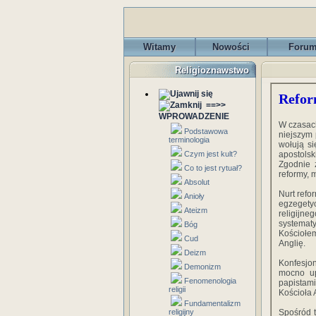
Witamy
Nowości
Foru
Religioznawstwo
Refor
==>>
WPROWADZENIE
W czasac
Podstawowa
niejszym 
terminologia
wołują si
Czym jest kult?
apostolsk
Zgodnie z
Co to jest rytuał?
reformy, 
Absolut
Nurt refo
Anioły
egzegetyc
Ateizm
religijn
systemat
Bóg
Kościołem
Cud
Anglię.
Deizm
Konfesjon
Demonizm
mocno up
Fenomenologia
papistami
religii
Kościoła 
Fundamentalizm
religijny
Spośród t