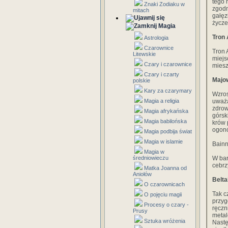
tego 
Znaki Zodiaku w
zgodn
mitach
gałęz
życze
Magia
Tron 
Astrologia
Czarownice
Tron 
Litewskie
miejs
Czary i czarownice
miesz
Czary i czarty
Majo
polskie
Kary za czarymary
Wzros
Magia a religia
uważa
zdrow
Magia afrykańska
górsk
Magia babilońska
krów 
ogonó
Magia podbija świat
Magia w islamie
Bainn
Magia w
średniowieczu
W bar
cebrz
Matka Joanna od
Aniołów
Belt
O czarownicach
Tak c
O pojęciu magii
przyg
Procesy o czary -
ręczn
Prusy
metal
Sztuka wróżenia
Nastę