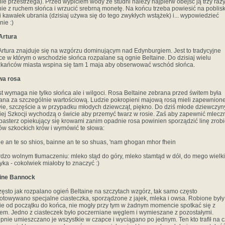
nie przestrzega). Przed wypiciem wody ze studni należy najpierw obejść ją trzy raz
ie z ruchem słońca i wrzucić srebrną monetę. Na końcu trzeba powiesić na poblisk
i kawałek ubrania (dzisiaj używa się do tego zwykłych wstążek) i... wypowiedzieć
nie :)
Artura
Artura znajduje się na wzgórzu dominującym nad Edynburgiem. Jest to tradycyjne
ce w którym o wschodzie słońca rozpalane są ognie Beltaine. Do dzisiaj wielu
kańców miasta wspina się tam 1 maja aby obserwować wschód słońca.
wa rosa
t wymaga nie tylko słońca ale i wilgoci. Rosa Beltaine zebrana przed świtem była
na za szczególnie wartościową. Ludzie pokropieni majową rosą mieli zapewnion
ie, szczęście a w przypadku młodych dziewcząt, piękno. Do dziś młode dziewczyn
iej Szkocji wychodzą o świcie aby przemyć twarz w rosie. Zaś aby zapewnić mlecz
pasterz opiekujący się krowami zanim opadnie rosa powinien sporządzić linę zrob
w szkockich krów i wymówić te słowa:
e an te so shios, bainne an te so shuas, 'nam ghogan mhor fhein
dzo wolnym tłumaczeniu: mleko stąd do góry, mleko stamtąd w dół, do mego wielk
yka - cokolwiek miałoby to znaczyć :)
aine Bannock
zęsto jak rozpalano ogień Beltaine na szczytach wzgórz, tak samo często
otowywano specjalne ciasteczka, sporządzone z jajek, mleka i owsa. Robione były
ie od początku do końca, nie mogły przy tym w żadnym momencie spotkać się z
em. Jedno z ciasteczek było poczerniane węglem i wymieszane z pozostałymi.
pnie umieszczano je wszystkie w czapce i wyciągano po jednym. Ten kto trafił na 