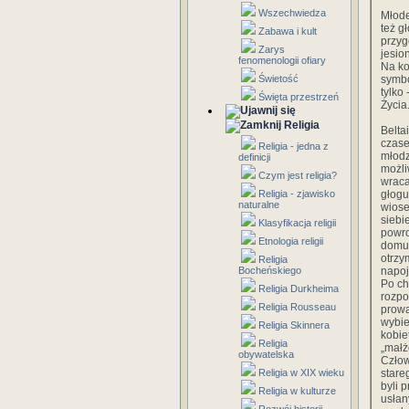
Wszechwiedza
Młode
też g
Zabawa i kult
przyg
Zarys
jesio
fenomenologii ofiary
Na ko
Świetość
symbo
tylko
Święta przestrzeń
Życia
Religia
Belta
czase
Religia - jedna z
młodz
definicji
możli
Czym jest religia?
wraca
Religia - zjawisko
głogu
naturalne
wiose
siebi
Klasyfikacja religii
powro
Etnologia religii
domu,
otrzy
Religia
Bocheńskiego
napoj
Po ch
Religia Durkheima
rozpo
Religia Rousseau
prowa
wybie
Religia Skinnera
kobie
Religia
„małż
obywatelska
Czło
Religia w XIX wieku
stare
byli 
Religia w kulturze
usłan