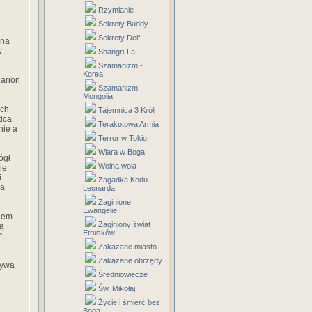
Rzymianie
Sekrety Buddy
Sekrety Delf
 na
w
Shangri-La
Szamanizm -
Korea
Marion
Szamanizm -
Mongolia
ach
Tajemnica 3 Króli
ódca
Terakotowa Armia
nie a
Terror w Tokio
Wiara w Boga
ógł
Wolna wola
ie
i
Zagadka Kodu
ia
Leonarda
Zaginione
Ewangelie
niem
Zaginiony świat
są
Etrusków
”.
Zakazane miasto
Zakazane obrzędy
żywa
Średniowiecze
Św. Mikołaj
Życie i śmierć bez
Boga