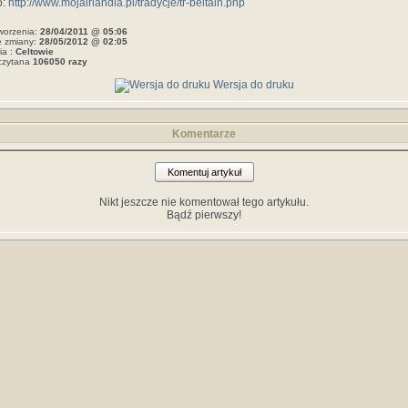
o:
http://www.mojairlandia.pl/tradycje/tr-beltain.php
worzenia:
28/04/2011 @ 05:06
e zmiany:
28/05/2012 @ 02:05
ia :
Celtowie
czytana
106050 razy
Wersja do druku
Komentarze
Komentuj artykuł
Nikt jeszcze nie komentował tego artykułu.
Bądź pierwszy!