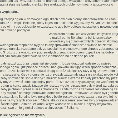
 Samhain tak i w czasie Beltaine granica pomiędzy światem widzialnym i tajemnicz
atami staje się bardzo cienka i bez większych problemów można ją przekroczyć.
o wyglądało...
g tradycji ogień w domowych ogniskach powinien płonąć nieprzerwanie od czasu
in aż do wigilii Beltaine, kiedy to jest on dokładnie wygaszany. W tym czasie piece
y powinny być dokładnie wyczyszczone aby były gotowe na przyjęcie nowego ogn
lu nowego początku.
Wieczorem druidzi we wszystkich celtyckich kra
rozpalali ognie Beltaine - a był to prawdziwy
wywodzący się z zamierzchłych czasów akt magi
waż ogniska rozpalane były po to aby sprowadzić słoneczne światło na ziemię.
ększe ogniska rozpalane były ze specjalnie przygotowanego chrustu zebranego p
po 3 ludzi z drewna dziewięciu świętych drzew. Kiedy ogień rozpalił się na dobre
zał tym samym tryumf światła nad ciemnością na następne pół roku.
 cały szczyt wzgórza rozjaśniał się ogniem, ludzie dorzucali gałęzie do świeżo
lonego ognia i już płonące obracali nad głowami imitując w ten sposób słoneczne
enie. Jeżeli ktokolwiek planował długą podróż, skakał trzy razy w tą i z powrotem p
 na szczęście. Kiedy płomienie już przygasły zaczynały przez nie skakać młode kob
, żeby sprowadzić sobie dobrych mężów. Nawet ciężarne kobiety przechodziły prze
ły aby zapewnić sobie spokojny poród. Także dzieci przyłączały się do wspólnej z
 ogień w końcu zgasł, żarzące się jeszcze węgle rozrzucane były wśród wzrastają
n żeby je chronić przed suszą i chorobami. Każda rodzina zabierała też odrobinę ża
aby rozpalić od niego ponownie domowe ognisko. Ponieważ Celtowie byli genera
 pasterskim, Beltaine było porą kiedy bydło zostawało wypuszczane na swe letnie
iska na wyższych zboczach. Stada, dla oczyszczenia, również były przeprowadza
 święte ognie Beltaine. W końcu w tym właśnie dniu młodzi Celtyccy wojownicy
dzali swe umiejętności bojowe w „igrzyskach” Beltaine.
ielkie ogniska to nie wszystko.