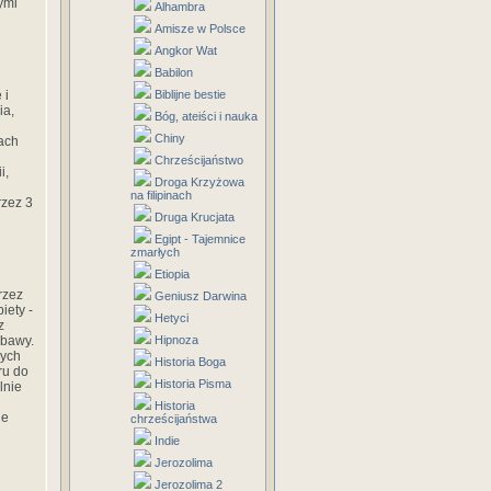
ymi
Alhambra
Amisze w Polsce
Angkor Wat
Babilon
 i
Biblijne bestie
ia,
Bóg, ateiści i nauka
Chiny
jach
Chrześcijaństwo
i,
Droga Krzyżowa
na filipinach
rzez 3
Druga Krucjata
Egipt - Tajemnice
zmarłych
Etiopia
rzez
Geniusz Darwina
iety -
Hetyci
z
abawy.
Hipnoza
cych
Historia Boga
ru do
Historia Pisma
lnie
Historia
ne
chrześcijaństwa
Indie
Jerozolima
Jerozolima 2