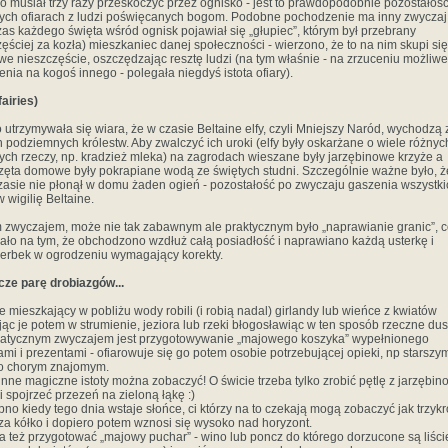
ko musiał trzy razy przeskoczyć przez ognisko - jest to prawdopodobnie pozostałoś
ch ofiarach z ludzi poświęcanych bogom. Podobne pochodzenie ma inny zwyczaj
as każdego święta wśród ognisk pojawiał się „głupiec”, którym był przebrany
zęściej za kozła) mieszkaniec danej społeczności - wierzono, że to na nim skupi się
we nieszczęście, oszczędzając resztę ludzi (na tym właśnie - na zrzuceniu możliw
ienia na kogoś innego - polegała niegdyś istota ofiary).
fairies)
 utrzymywała się wiara, że w czasie Beltaine elfy, czyli Mniejszy Naród, wychodzą 
 podziemnych królestw. Aby zwalczyć ich uroki (elfy były oskarżane o wiele różnyc
ych rzeczy, np. kradzież mleka) na zagrodach wieszane były jarzębinowe krzyże a
zęta domowe były pokrapiane wodą ze świętych studni. Szczególnie ważne było, 
zasie nie płonął w domu żaden ogień - pozostałość po zwyczaju gaszenia wszystki
w wigilię Beltaine.
 zwyczajem, może nie tak zabawnym ale praktycznym było „naprawianie granic”, 
ało na tym, że obchodzono wzdłuż całą posiadłość i naprawiano każdą usterkę i
erbek w ogrodzeniu wymagający korekty.
zcze parę drobiazgów...
e mieszkający w pobliżu wody robili (i robią nadal) girlandy lub wieńce z kwiatów
jąc je potem w strumienie, jeziora lub rzeki błogosławiąc w ten sposób rzeczne dus
tycznym zwyczajem jest przygotowywanie „majowego koszyka” wypełnionego
ami i prezentami - ofiarowuje się go potem osobie potrzebującej opieki, np starszy
o chorym znajomym.
i inne magiczne istoty można zobaczyć! O świcie trzeba tylko zrobić pętlę z jarzębi
i spojrzeć przezeń na zieloną łąkę :)
no kiedy tego dnia wstaje słońce, ci którzy na to czekają mogą zobaczyć jak trzykr
za kółko i dopiero potem wznosi się wysoko nad horyzont.
 też przygotować „majowy puchar” - wino lub poncz do którego dorzucone są liści