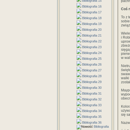
Bibliografia 15
pachn
Bibliografia 16
Coś 
Bibliografia 17
To z 
Bibliografia 18
sobie
Bibliografia 19
związ
Bibliografia 20
Wiele
Bibliografia 21
i Rob
Bibliografia 22
uprow
zbież
Bibliografia 23
sięga
Bibliografia 24
pierw
w wal
Bibliografia 25
Bibliografia 26
Nietr
święt
Bibliografia 27
swawo
Bibliografia 28
walki
Bibliografia 29
zosta
Bibliografia 30
Maypo
Bibliografia 31
wypoc
obecn
Bibliografia 32
Bibliografia 33
Kolor
używa
Bibliografia 34
się s
Bibliografia 35
Bibliografia 36
Nazwa
Bibliografia