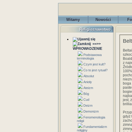
Witamy
Nowości
Fo
Religioznawstwo
Bel
==>>
WPROWADZENIE
Belta
szkoc
Podstawowa
terminologia
Boald
z naj
Czym jest kult?
Źródł
Co to jest rytuał?
100% 
pocho
Absolut
niezn
Anioły
boga 
paste
Ateizm
bogie
Bóg
najba
Cud
jest,
brilli
Deizm
Demonizm
Przy
gdyż 
Fenomenologia
zacho
religii
zimną
Fundamentalizm
zimny
religijny