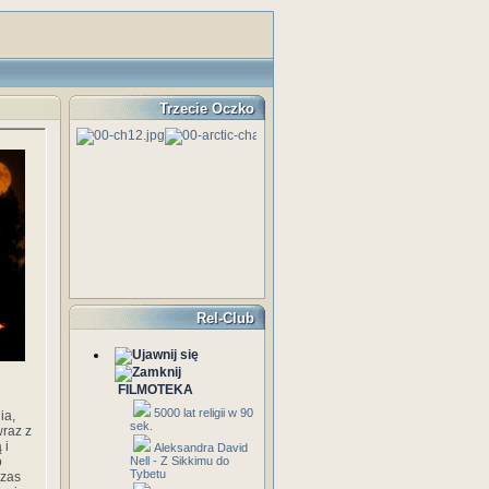
Trzecie Oczko
Rel-Club
FILMOTEKA
5000 lat religii w 90
ia,
sek.
wraz z
 i
Aleksandra David
o
Nell - Z Sikkimu do
Tybetu
czas