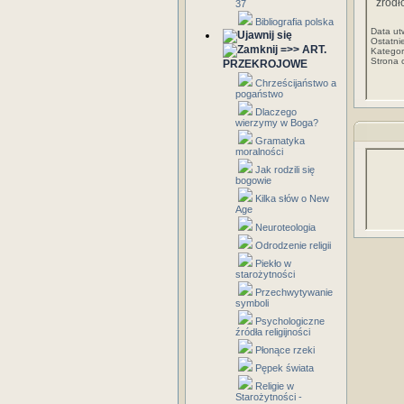
źródł
37
Bibliografia polska
Data ut
Ostatni
=>> ART.
Kategor
Strona 
PRZEKROJOWE
Chrześcijaństwo a
pogaństwo
Dlaczego
wierzymy w Boga?
Gramatyka
moralności
Jak rodzili się
bogowie
Kilka słów o New
Age
Neuroteologia
Odrodzenie religii
Piekło w
starożytności
Przechwytywanie
symboli
Psychologiczne
źródła religijności
Płonące rzeki
Pępek świata
Religie w
Starożytności -