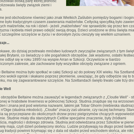
lizowali boską parę której jedność
lizowała święty związek ziemi i
a.
ine jest obchodzone również jako znak Wielkich Zaślubin pomiędzy bogami i bogin
ine było tradycyjnym czasem zawierania małżeństw. Celtycką specyfiką było zawie
ych małżeństw, na rok i dzień - jeżeli „małżeństwo” nie sprawdziło się przez ten cz
yzna i kobieta mieli prawo odejść swoją drogą. Dzieci urodzone w dniu święta mia
 szczególne szczęście w życiu i w dorosłym życiu cieszyły się wielkim uznaniem.
aje...
ekawe, do dzisiaj przetrwało mnóstwo ludowych zwyczajów związanych z tym święt
całej Brytanii, co świadczy o sile pogańskich obrzędów. Jak wiadomo, ostatni festiw
ine odbył się w roku 1895! na wyspie Arran w Szkocji. Oczywiście w bardzo
iczonym zakresie, ale zachowane były wszystkie obrzędy związane z ogniem.
 Beltaine można było spotkać w całej Szkocji aż do połowy XIX wieku. Na Szetlan
ono wokół ognisk i skakano poprzez płomienie, uważając, że gdy odbędzie się to 
ku, ma się zagwarantowane szczęście. Na Szetlandach święto trwało całe trzy dni
ie Well
 obrzędów Beltaine można zauważyć w legendach związanych z „Cloutie Well” - st
onej w hrabstwie Inverness w północnej Szkocji. Studnia znajduje się na wrzosow
den i znana jest pod wieloma nazwami, takimi jak Tobar Ghorm (niebieska studnia)
 n'Oige (studnia młodości). „Cloutie” znaczy zaś ubranie, czy raczej łachmany. Star
ia są przyczepiane do okolicznych drzew przez pielgrzymów chcących wypowiedz
nie. Studnie miały dla starożytnych Celtów specjalne znaczenie, były źródłami
ścia, mądrości i dobrego zdrowia. Studnia jest odwiedzana przez Szkotów w pierw
ielę maja, czyli dzień poświęcony słońcu. Ludzie przybywają na długo przed świte
ug tradycji powinni trzymając się z dala od studni przed wschodem słońca, ale nikt 