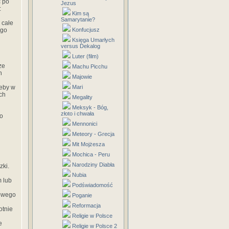
ć po
Jezus
:
Kim są
Samarytanie?
 całe
ego
Konfucjusz
Księga Umarłych
versus Dekalog
Luter (film)
ze
Machu Picchu
h
Majowie
żeby w
Mari
ch
Megality
Meksyk - Bóg,
złoto i chwała
co
Mennonici
Meteory - Grecja
Mit Mojżesza
Mochica - Peru
Narodziny Diabła
zki.
Nubia
m lub
Podświadomość
nowego
Poganie
Reformacja
otnie
Religie w Polsce
e
Religie w Polsce 2