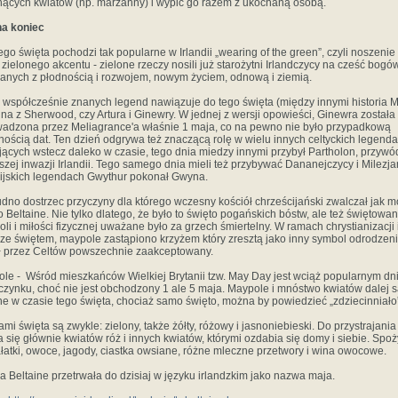
ących kwiatów (np. marzanny) i wypić go razem z ukochaną osobą.
na koniec
tego święta pochodzi tak popularne w Irlandii „wearing of the green”, czyli noszenie
 zielonego akcentu - zielone rzeczy nosili już starożytni Irlandczycy na cześć bogó
anych z płodnością i rozwojem, nowym życiem, odnową i ziemią.
 współcześnie znanych legend nawiązuje do tego święta (między innymi historia 
ina z Sherwood, czy Artura i Ginewry. W jednej z wersji opowieści, Ginewra została
adzona przez Meliagrance'a właśnie 1 maja, co na pewno nie było przypadkową
nością dat. Ten dzień odgrywa też znaczącą rolę w wielu innych celtyckich legend
jących wstecz daleko w czasie, tego dnia miedzy innymi przybył Partholon, przyw
szej inwazji Irlandii. Tego samego dnia mieli też przybywać Dananejczycy i Milezja
ijskich legendach Gwythur pokonał Gwyna.
udno dostrzec przyczyny dla którego wczesny kościół chrześcijański zwalczał jak m
o Beltaine. Nie tylko dlatego, że było to święto pogańskich bóstw, ale też świętowan
li i miłości fizycznej uważane było za grzech śmiertelny. W ramach chrystianizacji 
 ze świętem, maypole zastąpiono krzyżem który zresztą jako inny symbol odrodzen
ł przez Celtów powszechnie zaakceptowany.
le - Wśród mieszkańców Wielkiej Brytanii tzw. May Day jest wciąż popularnym d
zynku, choć nie jest obchodzony 1 ale 5 maja. Maypole i mnóstwo kwiatów dalej 
e w czasie tego święta, chociaż samo święto, można by powiedzieć „zdziecinniało
ami święta są zwykle: zielony, także żółty, różowy i jasnoniebieski. Do przystrajania
 się głównie kwiatów róż i innych kwiatów, którymi ozdabia się domy i siebie. Spo
ałatki, owoce, jagody, ciastka owsiane, różne mleczne przetwory i wina owocowe.
 Beltaine przetrwała do dzisiaj w języku irlandzkim jako nazwa maja.