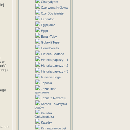
y
Chasydyzm
iej
Czerwona Królowa
Czy Bóg istnieje
Echnaton
Egipcjanie
Egipt
Egipt -Teby
Gobekli Tepe
Herod Wielki
Historia Szatana
e
Historia papieży - 1
y w
ność
Historia papieży - 2
ioną z
Historia papieży - 3
Istnienie Boga
Japonia
Jezus inne
iego
spojrzenie
Jezus z Nazaretu
Karnak - świątynia
bogów
Katedra
Gnieźnieńska
Katedry
czarne
Kim naprawdę był