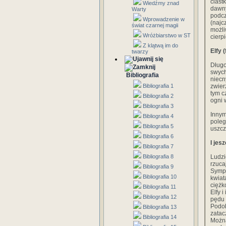
ciast
Wiedźmy znad
dawny
Warty
podcz
Wprowadzenie w
(najc
świat czarnej magii
możli
Wróżbiarstwo w ST
cierp
Z klątwą im do
Elfy (
twarzy
Długo
swych
Bibliografia
niecn
Bibliografia 1
zwier
tym c
Bibliografia 2
ogni 
Bibliografia 3
Innym
Bibliografia 4
poleg
Bibliografia 5
uszcz
Bibliografia 6
I jes
Bibliografia 7
Bibliografia 8
Ludzi
rzuca
Bibliografia 9
Sympa
Bibliografia 10
kwiat
ciężk
Bibliografia 11
Elfy 
Bibliografia 12
pędu 
Podob
Bibliografia 13
zatac
Bibliografia 14
Można