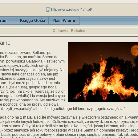
rum
Księga Gości
Nasi Wierni
Celtowie - Beltaine
taine
ine (czasem zwane Beltane, po
ku Bealtuinn, po mańsku Shenn da
yn, po walijsku Galan-Mai) jest jednym
ważniejszych celtyckich świąt.
osłów tej nazwy jest dosyć niejasny. Na
słowo tene oznacza ogień, ale już
dzenie drugiej części nazwy jest
ane - być może pochodzi od imienia
Bela (Belenusa), galijskiego boga
rzy (choć inni z kolei twierdzą, że był on
m ognia i światła) i ta wersja jest chyba
rdziej prawdopodobna. Ale możliwe też
 że pochodzi ona po prostu od słowa
ant, czyli „wspaniały” albo też od gaelickiego bil tene, czyli „ognie szczęścia”.
pada ono na
1 maja
, a ściśle mówiąc zaczyna się wieczorem ostatniego dnia kwietn
tak jak wiele innych ludów, tak i Celtowie uznawali, że nowy dzień rozpoczyna się 
dem słońca. Celtycki rok dzielił się na tylko dwie części: jasną i ciemną, albo ciepłą
 - przez pierwsze pół roku rozpoczętego w czasie Samhain dominuje księżyc i jeg
 blask; podczas drugiej połowy króluje słońce i jego ciepłe promienie. Tak jak pod