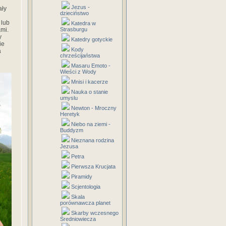
Jezus -
ały
dzieciństwo
 lub
Katedra w
ami.
Strasburgu
y
Katedry gotyckie
ie
Kody
a
chrześcijaństwa
Masaru Emoto -
Wieści z Wody
Mnisi i kacerze
Nauka o stanie
umyslu
Newton - Mroczny
Heretyk
Niebo na ziemi -
Buddyzm
Nieznana rodzina
Jezusa
Petra
Pierwsza Krucjata
Piramidy
Scjentologia
Skala
porównawcza planet
Skarby wczesnego
Średniowiecza