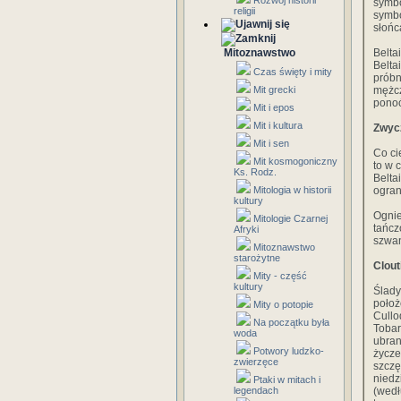
Rozwój historii
symbo
religii
symbo
słońc
Mitoznawstwo
Belta
Belta
Czas święty i mity
próbn
Mit grecki
mężcz
ponoć
Mit i epos
Mit i kultura
Zwycz
Mit i sen
Co ci
Mit kosmogoniczny
to w 
Ks. Rodz.
Belta
Mitologia w historii
ogran
kultury
Ognie
Mitologie Czarnej
tańcz
Afryki
szwan
Mitoznawstwo
starożytne
Clout
Mity - część
kultury
Ślady
położ
Mity o potopie
Cullo
Na początku była
Tobar
woda
ubran
Potwory ludzko-
życze
zwierzęce
szczę
niedz
Ptaki w mitach i
legendach
(wedł