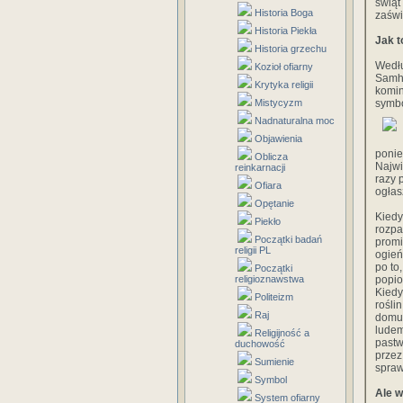
świąt
Historia Boga
zaświ
Historia Piekła
Jak t
Historia grzechu
Wedłu
Kozioł ofiarny
Samha
Krytyka religii
komin
Mistycyzm
symbo
Nadnaturalna moc
Objawienia
ponie
Oblicza
Najwi
reinkarnacji
razy 
Ofiara
ogłas
Opętanie
Kiedy
Piekło
rozpa
Początki badań
promi
religii PL
ogień
po to
Początki
religioznawstwa
popio
Kiedy
Politeizm
rośli
Raj
domu 
ludem
Religijność a
pastw
duchowość
przez
Sumienie
spraw
Symbol
Ale w
System ofiarny