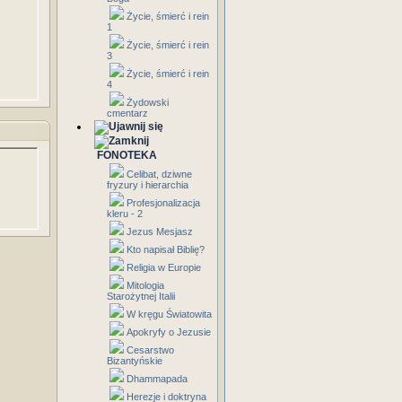
Życie, śmierć i rein
1
Życie, śmierć i rein
3
Życie, śmierć i rein
4
Żydowski
cmentarz
FONOTEKA
Celibat, dziwne
fryzury i hierarchia
Profesjonalizacja
kleru - 2
Jezus Mesjasz
Kto napisał Biblię?
Religia w Europie
Mitologia
Starożytnej Italii
W kręgu Światowita
Apokryfy o Jezusie
Cesarstwo
Bizantyńskie
Dhammapada
Herezje i doktryna