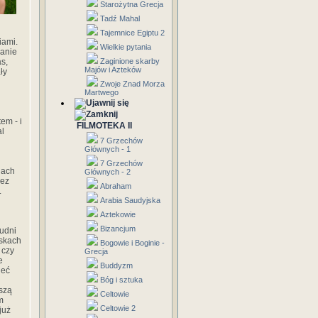
Starożytna Grecja
Tadź Mahal
Tajemnice Egiptu 2
iami.
Wielkie pytania
ranie
as,
Zaginione skarby
Majów i Azteków
ły
Zwoje Znad Morza
Martwego
em - i
FILMOTEKA II
al
7 Grzechów
Głównych - 1
7 Grzechów
dach
Głównych - 2
bez
Abraham
.
Arabia Saudyjska
Aztekowie
Bizancjum
udni
iskach
Bogowie i Boginie -
 czy
Grecja
e
Buddyzm
ieć
Bóg i sztuka
szą
Celtowie
m
Celtowie 2
już