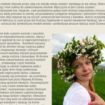
 kobiety zbierały przez całą noc kwiaty robiąc wianki i wplatając je we włosy. Zbier
łóg i inne rośliny do udekorowania domów. Mężczyźni w tym czasie szukali i
otowywali tzw. maypole, czyli pozbawiony gałęzi pień drzewa (najczęściej z brzozy
nu) wbity pionowo w ziemię, przyozdabiany następnie wstążkami i zielonymi roślin
niec ktoś wspinał się na szczyt i umieszczał tam koronę z kwiatów. Jest to oczywist
l falliczny (o czym pisze też Andrzej Sapkowski w swoim leksykonie fantasy), ale n
 - oznacza też symboliczny środek świata i symbolizuje jeszcze starszy znak Drzew
.
ine było czasem wzrostu i narodzin,
m nieposkromionej radości, starzy i
i spędzali tę noc w najprzyjemniejszy z
wych sposobów... Rankiem wszyscy
li do domów niosąc naręcza gałęzi
 (majowego drzewa) i różnych
nnych kwiatów, którymi przyozdabiali
e, swoje rodziny i domostwa. W drodze
tnej zatrzymywano się przy każdym
 zostawiając część kwiatów,
mując w zamian najlepsze jadło i
e jakie dom mógł zaoferować.
wili odpoczynku tańce i zabawa
czynały się ponownie. Jej uczestnicy
dzeni byli przez Majową Królową
raną spośród młodych, niezamężnych
t, ona z kolei dobierała sobie
onka”, nazywanego często Zielonym
wiekiem (od dawno zapomnianego
go boga dzikich ostępów). Obwożeni
przez całą wieś na odkrytym powozie
ym kwiatami i siedząc na tronie