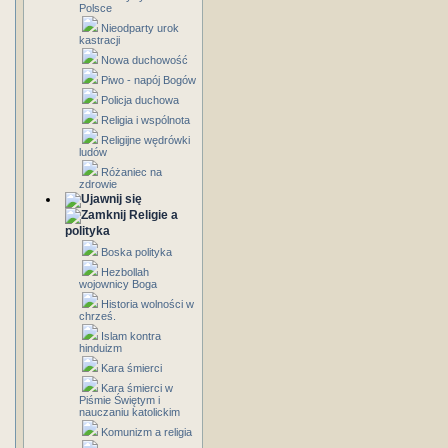
Polsce
Nieodparty urok
kastracji
Nowa duchowość
Piwo - napój Bogów
Policja duchowa
Religia i wspólnota
Religijne wędrówki
ludów
Różaniec na
zdrowie
Religie a
polityka
Boska polityka
Hezbollah
wojownicy Boga
Historia wolności w
chrześ.
Islam kontra
hinduizm
Kara śmierci
Kara śmierci w
Piśmie Świętym i
nauczaniu katolickim
Komunizm a religia