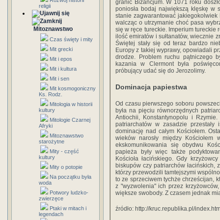
Rozwój historii
granic Bizancjum. W 1071 roku doszło
religii
poniosła bodaj największą klęskę w sw
stanie zagwarantować jakiegokolwiek
walcząc o utrzymanie choć pasa wybrze
Mitoznawstwo
się w ręce tureckie. Imperium tureckie
ilość emiratów i sułtanatów, wiecznie 
Czas święty i mity
Świętej stały się od teraz bardzo nie
Mit grecki
Europy z takiej wyprawy, opowiadali pr
drodze. Problem ruchu pątniczego by
Mit i epos
kazania w Clermont była poświęco
Mit i kultura
próbujący udać się do Jerozolimy.
Mit i sen
Dominacja papiestwa
Mit kosmogoniczny
Ks. Rodz.
Od czasu pierwszego soboru powszechn
Mitologia w historii
kultury
była na pięciu równorzędnych patriarc
Antiochii, Konstantynopolu i Rzymie
Mitologie Czarnej
patriarchatów w zasadzie przestały i
Afryki
dominację nad całym Kościołem. Osta
Mitoznawstwo
wieków narosły między Kościołem 
starożytne
ekskomunikowania się obydwu Kościo
Mity - część
papieża były więc także podyktowan
kultury
Kościoła łacińskiego. Gdy krzyżowcy 
biskupów czy patriarchów łacińskich, 
Mity o potopie
którzy przewodzili tamtejszymi wspólno
Na początku była
to ze sprzeciwem tychże chrześcijan, kt
woda
z "wyzwolenia" ich przez krzyżowców
Potwory ludzko-
większe swobody. Z czasem jednak miał
zwierzęce
Ptaki w mitach i
źródło: http://kruc.republika.pl/index.htm
legendach