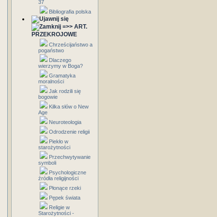
37
Bibliografia polska
=>> ART.
PRZEKROJOWE
Chrześcijaństwo a
pogaństwo
Dlaczego
wierzymy w Boga?
Gramatyka
moralności
Jak rodzili się
bogowie
Kilka słów o New
Age
Neuroteologia
Odrodzenie religii
Piekło w
starożytności
Przechwytywanie
symboli
Psychologiczne
źródła religijności
Płonące rzeki
Pępek świata
Religie w
Starożytności -