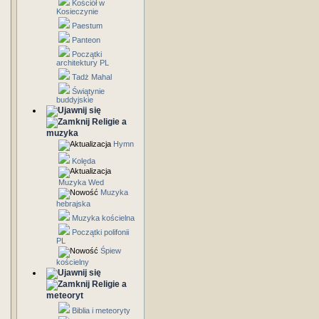
Kościół w
Kosieczynie
Paestum
Panteon
Początki
architektury PL
Tadż Mahal
Świątynie
buddyjskie
Religie a
muzyka
Hymn
Kolęda
Muzyka Wed
Muzyka
hebrajska
Muzyka kościelna
Początki polifonii
PL
Śpiew
kościelny
Religie a
meteoryt
Biblia i meteoryty