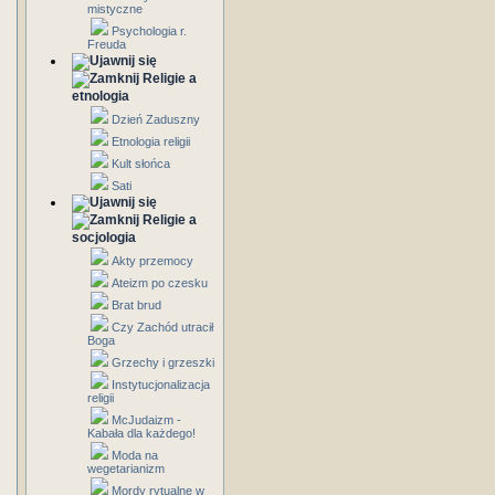
mistyczne
Psychologia r.
Freuda
Religie a
etnologia
Dzień Zaduszny
Etnologia religii
Kult słońca
Sati
Religie a
socjologia
Akty przemocy
Ateizm po czesku
Brat brud
Czy Zachód utracił
Boga
Grzechy i grzeszki
Instytucjonalizacja
religii
McJudaizm -
Kabała dla każdego!
Moda na
wegetarianizm
Mordy rytualne w