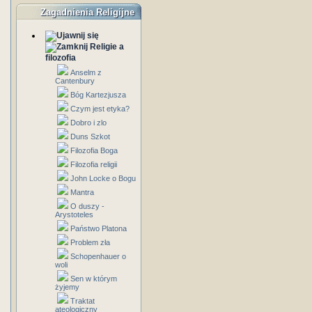
Zagadnienia Religijne
Religie a
filozofia
Anselm z
Cantenbury
Bóg Kartezjusza
Czym jest etyka?
Dobro i zlo
Duns Szkot
Filozofia Boga
Filozofia religii
John Locke o Bogu
Mantra
O duszy -
Arystoteles
Państwo Platona
Problem zła
Schopenhauer o
woli
Sen w którym
żyjemy
Traktat
ateologiczny