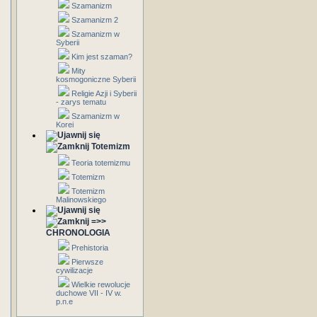
Szamanizm
Szamanizm 2
Szamanizm w
Syberii
Kim jest szaman?
Mity
kosmogoniczne Syberii
Religie Azji i Syberii
- zarys tematu
Szamanizm w
Korei
Totemizm
Teoria totemizmu
Totemizm
Totemizm
Malinowskiego
=>>
CHRONOLOGIA
Prehistoria
Pierwsze
cywilizacje
Wielkie rewolucje
duchowe VII - IV w.
p.n.e