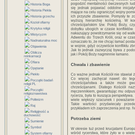
pogodzić mentalności ówczesnych ludz
Historia Boga
się jednak pojawiać oddolne inicjat
Historia Piekła
mające na celu ograniczyć wojny pomię
ich przyszłe zbawienie. Pomysły te 
Historia grzechu
wyższą hierarchię kościelną. W k
Kozioł ofiarny
chrześcijańskim tzw. Pokój Boży, cz
Krytyka religii
dobytku ubogich w czasie konfliktów
nakazujący powstrzymanie się od walk
Mistycyzm
Adwentu do Trzech Króli, oraz w czas
Nadnaturalna moc
oznaczało to, że nie chcąc łamać post
w wojnie, gdyż oczywiście konfliktu zb
Objawienia
Jak to jednak zazwyczaj bywa z pod
Oblicza
jak i Pokój Boży nagminnie łamano.
reinkarnacji
Ofiara
Chwała i zbawienie
Opętanie
Piekło
Co ważne jednak Kościół nie stawiał 
Co więcej zachęcał nawet do tego
Początki badań
chrześcijaństwa a także może gwa
religii PL
chrześcijanami. Dlatego Kościół naz
Początki
męczennikiem, gwarantując mu odpusz
religioznawstwa
rycerza, była to kusząca perspektywa
Politeizm
wiele większy szacunek i poważanie 
Takie wartości przyświecały prze
Raj
przykładem ich zaprzeczenia jest np. IV
Religijność a
duchowość
Potrzeba ziemi
Sumienie
Symbol
W okresie tuż przed krucjatami Euro
wśród rycerstwa, które żyło w o wiel
System ofiarny