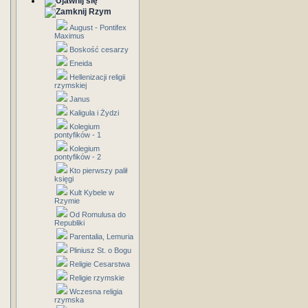
Rzym
August - Pontifex
Maximus
Boskość cesarzy
Eneida
Hellenizacji religii
rzymskiej
Janus
Kaligula i Żydzi
Kolegium
pontyfików - 1
Kolegium
pontyfików - 2
Kto pierwszy palił
księgi
Kult Kybele w
Rzymie
Od Romulusa do
Republiki
Parentalia, Lemuria
Pliniusz St. o Bogu
Religie Cesarstwa
Religie rzymskie
Wczesna religia
rzymska