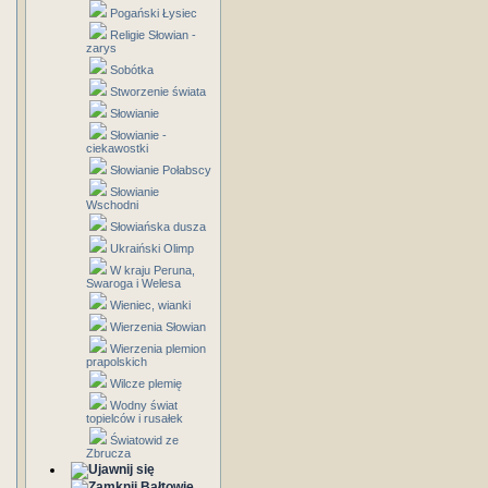
Pogański Łysiec
Religie Słowian -
zarys
Sobótka
Stworzenie świata
Słowianie
Słowianie -
ciekawostki
Słowianie Połabscy
Słowianie
Wschodni
Słowiańska dusza
Ukraiński Olimp
W kraju Peruna,
Swaroga i Welesa
Wieniec, wianki
Wierzenia Słowian
Wierzenia plemion
prapolskich
Wilcze plemię
Wodny świat
topielców i rusałek
Światowid ze
Zbrucza
Bałtowie