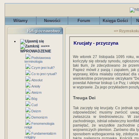
Witamy
Nowości
Forum
Księga Gości
N
Religioznawstwo
=> Rzymskokat
Krucjaty - przyczyna
==>>
WPROWADZENIE
We wtorek 27 listopada 1095 roku, w
Podstawowa
kończyły się obrady synodu, ogłoszono
terminologia
taki tłum, że zdecydowano że przem
Czym jest kult?
Papież mówił z pasją i zapałem, jak p
Co to jest rytuał?
wyprawy, która miałaby odzyskać dla 
wielokrotnie przerywane okrzykami "Deu
Absolut
powstał Ademar biskup Le Puy, i uklęk
Anioły
w wyprawie. Za jego przykładem poszły 
Ateizm
Treuga Dei
Bóg
Cud
Tak zaczęły się krucjaty. Co jednak 
Deizm
odpowiedzieć musimy zwrócić uwagę
zwłaszcza w średniowieczu. W zasa
Demonizm
zachodniego, istniał odwieczny konflik
Fenomenologia
pamiętać, że wszystkie zachodnie
religii
wojowniczych plemion. Zarówno dla ty
Fundamentalizm
sposobem wzbogacenia się, zdobycia 
religijny
także najlepszą rozrywką. Kościół zn