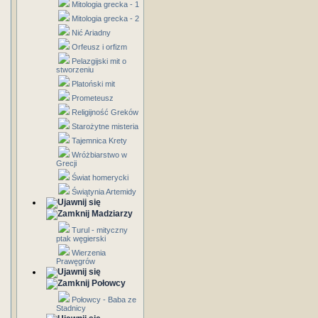
Mitologia grecka - 1
Mitologia grecka - 2
Nić Ariadny
Orfeusz i orfizm
Pelazgijski mit o
stworzeniu
Platoński mit
Prometeusz
Religijność Greków
Starożytne misteria
Tajemnica Krety
Wróżbiarstwo w
Grecji
Świat homerycki
Świątynia Artemidy
Madziarzy
Turul - mityczny
ptak węgierski
Wierzenia
Prawęgrów
Połowcy
Połowcy - Baba ze
Stadnicy