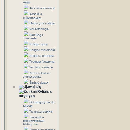
religii
Kościół a ewolucja
Kościół a
uniwersytety
Medycyna i religia
Neuroteologia
Pan Bóg i
zwierzęta
Religia i geny
Religia i moralność
Religie a ekologia
Teologia Newtona
Vetulani o wierze
Ziemia płaska i
ziemia pusta
Śmierć duszy
Religia a
turystyka
Od pielgrzyma do
turysty
Tanatoturystyka
Turystyka
pielgrzymkowa -
bibliografia