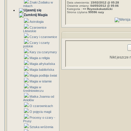
Znaki Zodiaku w
Data utworzenia:
15/02/2012 @ 05:28
mitach
Ostatnie zmiany:
04/05/2012 @ 05:06
Kategoria :
=> Rzymskokatolicki
Strona czytana
99596 razy
Magia
Astrologia
Czarownice
Litewskie
Czary i czarownice
Czary i czarty
polskie
Kary za czarymary
Nikt jeszcze 
Magia a religia
Magia afrykańska
Magia babilońska
Magia podbija świat
Magia w islamie
Magia w
średniowieczu
Matka Joanna od
Aniołów
O czarownicach
O pojęciu magii
Procesy o czary -
Prusy
Sztuka wróżenia