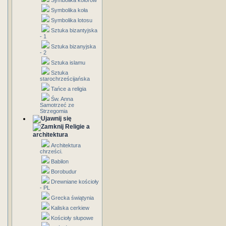
Symbolika kolorów
Symbolika koła
Symbolika lotosu
Sztuka bizantyjska
- 1
Sztuka bizanyjska
- 2
Sztuka islamu
Sztuka
starochrześcijańska
Tańce a religia
Św. Anna
Samotrzeć ze
Strzegomia
Religie a
architektura
Architektura
chrześci.
Babilon
Borobudur
Drewniane kościoły
- PL
Grecka świątynia
Kaliska cerkiew
Kościoły słupowe