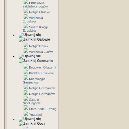
Etruskowie -
zakładnicy bogów
Religia Etruska
Wierzenia
Etrusków
Święte Księgi
Etrusków
Galowie
Religia Galów
Wierzenia Galów
Germanie
Bogowie i Olbrzymi
Kodeks Królewski
Kosmologia
Germanów
Religia Germanów
Religie Germanów
Saga o
Nibelungach
Stara Edda - Prolog
Yggdrasil
Goci