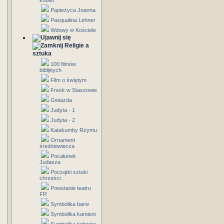
kobiet
Papieżyca Joanna
Pasqualina Lehner
Wdowy w Kościele
Religie a
sztuka
100 filmów
biblijnych
Film o świętym
Fresk w Staszowie
Gwiazda
Judyta - 1
Judyta - 2
Katakumby Rzymu
Ornament
średniowiecza
Pocałunek
Judasza
Początki sztuki
chrześci.
Powstanie teatru
FR
Symbolika barw
Symbolika kamieni