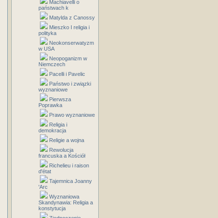
Machiavelli o
państwach k
Matylda z Canossy
Mieszko I religia i
polityka
Neokonserwatyzm
w USA
Neopoganizm w
Niemczech
Pacelli i Pavelic
Państwo i związki
wyznaniowe
Pierwsza
Poprawka
Prawo wyznaniowe
Religia i
demokracja
Religie a wojna
Rewolucja
francuska a Kościół
Richelieu i raison
d'état
Tajemnica Joanny
'Arc
Wyznaniowa
Skandynawia: Religia a
konstytucja