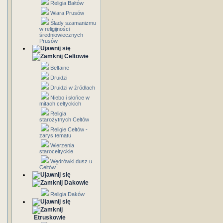
Religia Bałtów
Wiara Prusów
Ślady szamanizmu
w religijności
średniowiecznych
Prusów
Celtowie
Beltaine
Druidzi
Druidzi w źródłach
Niebo i słońce w
mitach celtyckich
Religia
starożytnych Celtów
Religie Celtów -
zarys tematu
Wierzenia
staroceltyckie
Wędrówki dusz u
Celtów
Dakowie
Religia Daków
Etruskowie