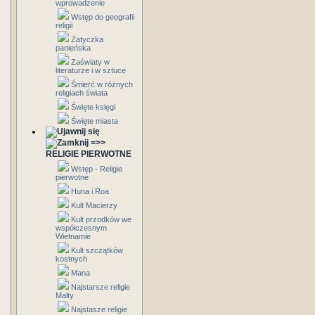
wprowadzenie
Wstęp do geografii
religii
Zatyczka
panieńska
Zaświaty w
literaturze i w sztuce
Śmierć w różnych
religiach świata
Święte księgi
Święte miasta
=>>
RELIGIE PIERWOTNE
Wstęp - Religie
pierwotne
Huna i Roa
Kult Macierzy
Kult przodków we
współczesnym
Wietnamie
Kult szczątków
kostnych
Mana
Najstarsze religie
Malty
Najstasze religie