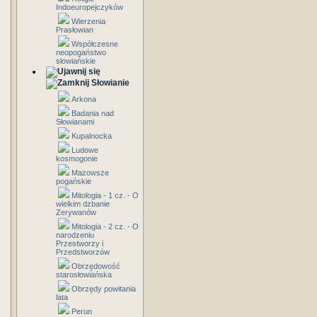
Indoeuropejczyków
Wierzenia
Prasłowian
Współczesne
neopogaństwo
słowiańskie
Słowianie
Arkona
Badania nad
Słowianami
Kupalnocka
Ludowe
kosmogonie
Mazowsze
pogańskie
Mitologia - 1 cz. - O
wielkim dzbanie
Zerywanów
Mitologia - 2 cz. - O
narodzeniu
Przestworzy i
Przedstworzów
Obrzędowość
starosłowiańska
Obrzędy powitania
lata
Perun