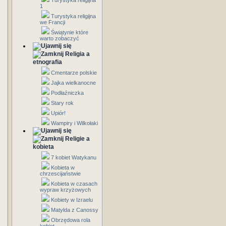
Turystyka religijna
1
Turystyka religijna
we Francji
Świątynie które
warto zobaczyć
Religia a
etnografia
Cmentarze polskie
Jajka wielkanocne
Podłaźniczka
Stary rok
Upiór!
Wampiry i Wilkołaki
Religie a
kobieta
7 kobiet Watykanu
Kobieta w
chrzescijaństwie
Kobieta w czasach
wypraw krzyżowych
Kobiety w Izraelu
Matylda z Canossy
Obrzędowa rola