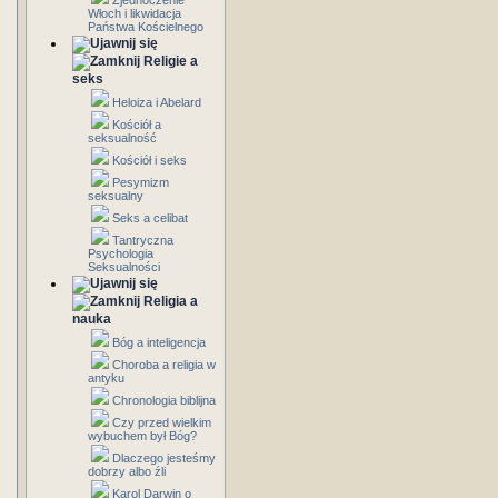
Zjednoczenie
Włoch i likwidacja
Państwa Kościelnego
Religie a
seks
Heloiza i Abelard
Kościół a
seksualność
Kościół i seks
Pesymizm
seksualny
Seks a celibat
Tantryczna
Psychologia
Seksualności
Religia a
nauka
Bóg a inteligencja
Choroba a religia w
antyku
Chronologia biblijna
Czy przed wielkim
wybuchem był Bóg?
Dlaczego jesteśmy
dobrzy albo źli
Karol Darwin o