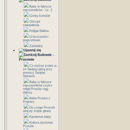
Baby w fabryce
męczenników - cz. 2
Groby końskie
Obrzęd
ciałopalenia
Religia Bałtów
Uroczystości
pogrzebowe
Zaślubiny
Bałtowie -
Prusowie
Co można zrobić w
ze Świętą Lipką przy
pomocy Świętej
Siekierki
Baby w fabryce
męczenników czyli o
religii Prusów ciąg
dalszy
Baba Pruska z
Prątnicy
Do czego Prusom
służyły ścięte głowy
Kamienne baby
Kultura duchowa
Prusów