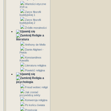
Wartości etyczne
XVII w.
Zarys filozofii
buddyjskiej 1
Zarys filozofii
buddyjskiej 2
Źródło moralności
Religie a
literatura
Anthony de Mello
Dante Alighieri -
Piekło
Konstandinos
Kawafis
Literatura religijna
Powieść religijna
Religia a
psychologia
Freud wobec religii
Jak zostać
przywódcą sekty
Konwersja religijna
Po końcu świata
Przeżycie