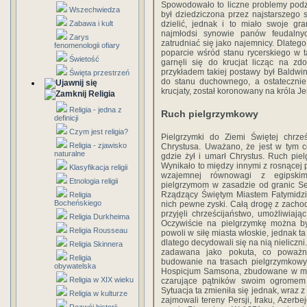
Spowodowało to liczne problemy podz
Wszechwiedza
był dziedziczona przez najstarszego
dzielić, jednak i to miało swoje gr
Zabawa i kult
najmłodsi synowie panów feudaln
Zarys
zatrudniać się jako najemnicy. Dlatego
fenomenologii ofiary
poparcie wśród stanu rycerskiego w 
Świetość
garnęli się do krucjat licząc na z
przykładem takiej postawy był Baldwin
Święta przestrzeń
do stanu duchownego, a ostatecznie
krucjaty, został koronowany na króla Je
Religia
Religia - jedna z
Ruch pielgrzymkowy
definicji
Czym jest religia?
Pielgrzymki do Ziemi Świętej chrz
Religia - zjawisko
Chrystusa. Uważano, że jest w tym 
naturalne
gdzie żył i umarł Chrystus. Ruch pie
Wynikało to między innymi z rosnącej p
Klasyfikacja religii
wzajemnej równowagi z egipskim
Etnologia religii
pielgrzymom w zasadzie od granic Ser
Rządzący Świętym Miastem Fatymidzi, 
Religia
Bocheńskiego
nich pewne zyski. Całą drogę z zachod
przyjęli chrześcijaństwo, umożliwiaj
Religia Durkheima
Oczywiście na pielgrzymkę można by
Religia Rousseau
powoli w siłę miasta włoskie, jednak t
dlatego decydowali się na nią nieliczni
Religia Skinnera
zadawana jako pokuta, co poważnie
Religia
budowanie na trasach pielgrzymkowy
obywatelska
Hospicjum Samsona, zbudowane w mil
Religia w XIX wieku
czarujące pątników swoim ogromem
Sytuacja ta zmieniła się jednak, wraz 
Religia w kulturze
zajmowali tereny Persji, Iraku, Azerb