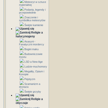
Meteoryt w sztuce
materialnej
Podania, legendy i
przepowiednie
Znaczenie i
symbolika meteorytów
Święte kamienie
Religie a
halucynogeny
Asasyni -
Fanatyczni mordercy
Bogini maku
Budowniczowie
mostu
LSD a New Age
Ludzie-muchomory
Megality, Opium i
Konopie
Pejotyzm
Szamanizm a
ekstaza
Święte grzyby
Religie a
obyczaje