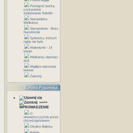
Polska wigilja
Poświęcić bożka,
czyli polskie
świętowanie Sobótki
Staropolska
Wielkanoc
Staropolskie - Boże
Narodzenie
Sylwestry, których
nigdy nie było
Walentynki - 14
lutego
Wielkanoc dawniej i
dziś
Wigilijne wierzenia
ludowe
Zapusty
Europa Pogańska
==>>
WPROWADZENIE
O
słowiańszczyźnie przed
chrześcijaństwem
Okolice Bałtyku
Religie