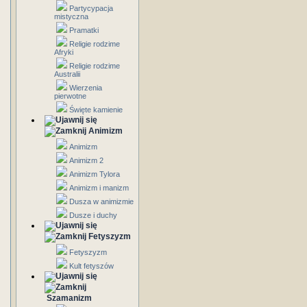
Partycypacja
mistyczna
Pramatki
Religie rodzime
Afryki
Religie rodzime
Australii
Wierzenia
pierwotne
Święte kamienie
Animizm
Animizm
Animizm 2
Animizm Tylora
Animizm i manizm
Dusza w animizmie
Dusze i duchy
Fetyszyzm
Fetyszyzm
Kult fetyszów
Szamanizm