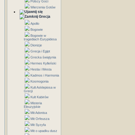
Polscy Goci
Wierzenia Gotów
Grecja
Apollo
Bogowie
Bogowie w
tragediach Eurypidesa
Dionizje
Grecja i Egipt
Grecka świątynia
Hermes Kylleński
Hestia i Westa
Kadmos i Harmonia
Kosmogonia
Kult Asklepiosa w
Grecji
Kult Kabirów
Misteria
Eleuzyjskie
Mit Adonisa
Mit Orfeusza
Mit Syzyfa
Mit o upadku dusz