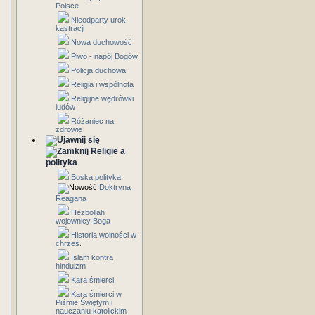
Polsce
Nieodparty urok
kastracji
Nowa duchowość
Piwo - napój Bogów
Policja duchowa
Religia i wspólnota
Religijne wędrówki
ludów
Różaniec na
zdrowie
Religie a
polityka
Boska polityka
Doktryna
Reagana
Hezbollah
wojownicy Boga
Historia wolności w
chrześ.
Islam kontra
hinduizm
Kara śmierci
Kara śmierci w
Piśmie Świętym i
nauczaniu katolickim