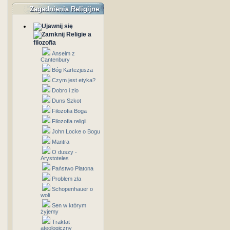
Zagadnienia Religijne
Religie a
filozofia
Anselm z
Cantenbury
Bóg Kartezjusza
Czym jest etyka?
Dobro i zlo
Duns Szkot
Filozofia Boga
Filozofia religii
John Locke o Bogu
Mantra
O duszy -
Arystoteles
Państwo Platona
Problem zła
Schopenhauer o
woli
Sen w którym
żyjemy
Traktat
ateologiczny