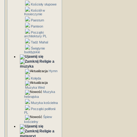
Kościoły słupowe
Kościół w
Kosieczynie
Paestum
Panteon
Początki
architektury PL
Tadż Mahal
Świątynie
buddyjskie
Religie a
muzyka
Hymn
Kolęda
Muzyka Wed
Muzyka
hebrajska
Muzyka kościelna
Początki polifonii
PL
Śpiew
kościelny
Religie a
meteoryt