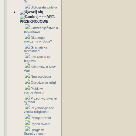
37
Bibliografia polska
=>> ART.
PRZEKROJOWE
Chrześcijaństwo a
pogaństwo
Dlaczego
wierzymy w Boga?
Gramatyka
moralności
Jak rodzili się
bogowie
Kilka słów o New
Age
Neuroteologia
Odrodzenie religii
Piekło w
starożytności
Przechwytywanie
symboli
Psychologiczne
źródła religijności
Płonące rzeki
Pępek świata
Religie w
Starożytności -