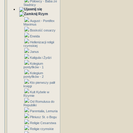
Połowcy - Baba ze
Stadnicy
Rzym
August - Pontifex
Maximus
Boskość cesarzy
Eneida
Hellenizacji religii
rzymskiej
Janus
Kaligula i Żydzi
Kolegium
pontyfików - 1
Kolegium
pontyfików - 2
Kto pierwszy palił
księgi
Kult Kybele w
Rzymie
Od Romulusa do
Republiki
Parentalia, Lemuria
Pliniusz St. o Bogu
Religie Cesarstwa
Religie rzymskie