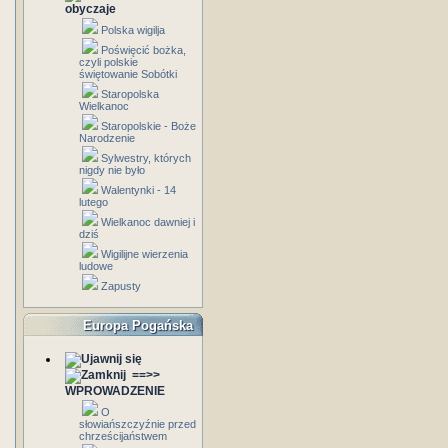
obyczaje
Polska wigilja
Poświęcić bożka,
czyli polskie
świętowanie Sobótki
Staropolska
Wielkanoc
Staropolskie - Boże
Narodzenie
Sylwestry, których
nigdy nie było
Walentynki - 14
lutego
Wielkanoc dawniej i
dziś
Wigilijne wierzenia
ludowe
Zapusty
Europa Pogańska
==>>
WPROWADZENIE
O
słowiańszczyźnie przed
chrześcijaństwem