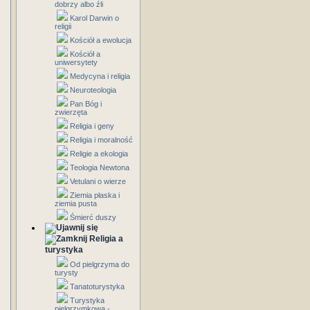
dobrzy albo źli
Karol Darwin o
religii
Kościół a ewolucja
Kościół a
uniwersytety
Medycyna i religia
Neuroteologia
Pan Bóg i
zwierzęta
Religia i geny
Religia i moralność
Religie a ekologia
Teologia Newtona
Vetulani o wierze
Ziemia płaska i
ziemia pusta
Śmierć duszy
Religia a
turystyka
Od pielgrzyma do
turysty
Tanatoturystyka
Turystyka
pielgrzymkowa -