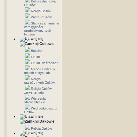
Kultura duchowa
Prusów
Religia Bałtów
Wiara Prusów
Ślady szamanizmu
w religijności
średniowiecznych
Prusów
Celtowie
Beltaine
Druidzi
Druidzi w źródłach
Niebo i słońce w
mitach celtyckich
Religia
starożytnych Celtów
Religie Celtów -
zarys tematu
Wierzenia
staroceltyckie
Wędrówki dusz u
Celtów
Dakowie
Religia Daków