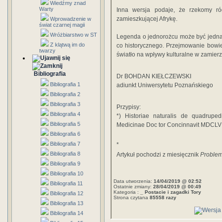
Wiedźmy znad
Warty
Inna wersja podaje, że rzekomy ró
zamieszkują­cej Afrykę.
Wprowadzenie w
świat czarnej magii
Wróżbiarstwo w ST
Legenda o jednorożcu może być jednak 
Z klątwą im do
co historycznego. Przejmowanie bowi
twarzy
światło na wpływy kulturalne w zamierzc
Bibliografia
Dr BOHDAN KIEŁCZEWSKI
Bibliografia 1
adiunkt Uniwersytetu Poznańskiego
Bibliografia 2
Bibliografia 3
Przypisy:
Bibliografia 4
*) Historiae naturalis de quadruped
Bibliografia 5
Medicinae Doc­ tor Concinnavit MDCLVI
Bibliografia 6
Bibliografia 7
*
Bibliografia 8
Artykuł pochodzi z miesięcznik
Proble
Bibliografia 9
Bibliografia 10
Data utworzenia:
14/04/2019 @ 02:52
Bibliografia 11
Ostatnie zmiany:
28/04/2019 @ 00:49
Kategoria :
_ Postacie i zagadki Tory
Bibliografia 12
Strona czytana
85558 razy
Bibliografia 13
Bibliografia 14