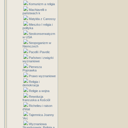
Komunizm a religia
Machiavelli o
państwach k
Matylda z Canossy
Mieszko I religia i
polityka
Neokonserwatyzm
w USA
Neopoganizm w
Niemczech
Pacelli i Pavelic
Państwo i związki
wyznaniowe
Pierwsza
Poprawka
Prawo wyznaniowe
Religia i
demokracja
Religie a wojna
Rewolucja
francuska a Kościół
Richelieu i raison
d'état
Tajemnica Joanny
'Arc
Wyznaniowa
Skandynawia: Religia a