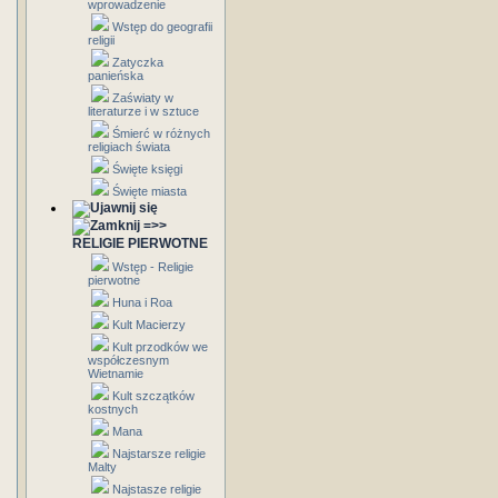
wprowadzenie
Wstęp do geografii
religii
Zatyczka
panieńska
Zaświaty w
literaturze i w sztuce
Śmierć w różnych
religiach świata
Święte księgi
Święte miasta
=>>
RELIGIE PIERWOTNE
Wstęp - Religie
pierwotne
Huna i Roa
Kult Macierzy
Kult przodków we
współczesnym
Wietnamie
Kult szczątków
kostnych
Mana
Najstarsze religie
Malty
Najstasze religie