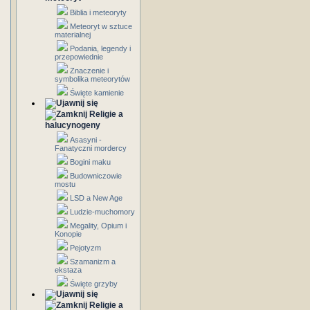
Biblia i meteoryty
Meteoryt w sztuce
materialnej
Podania, legendy i
przepowiednie
Znaczenie i
symbolika meteorytów
Święte kamienie
Religie a
halucynogeny
Asasyni -
Fanatyczni mordercy
Bogini maku
Budowniczowie
mostu
LSD a New Age
Ludzie-muchomory
Megality, Opium i
Konopie
Pejotyzm
Szamanizm a
ekstaza
Święte grzyby
Religie a