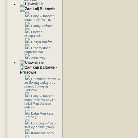
Bałtowie
Baby w fabryce
męczenników - cz. 2
Groby końskie
Obrzęd
ciałopalenia
Religia Bałtów
Uroczystości
pogrzebowe
Zaślubiny
Bałtowie -
Prusowie
Co można zrobić w
ze Świętą Lipką przy
pomocy Świętej
Siekierki
Baby w fabryce
męczenników czyli o
religii Prusów ciąg
dalszy
Baba Pruska z
Prątnicy
Do czego Prusom
służyły ścięte głowy
Kamienne baby