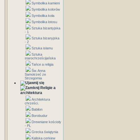
Symbolika kamieni
Symbolika kolorów
Symbolika koła
Symbolika lotosu
Sztuka bizantyjska
- 1
Sztuka bizanyjska
- 2
Sztuka islamu
Sztuka
starochrześcijańska
Tańce a religia
Św. Anna
Samotrzeć ze
Strzegomia
Religie a
architektura
Architektura
chrześci.
Babilon
Borobudur
Drewniane kościoły
- PL
Grecka świątynia
Kaliska cerkiew