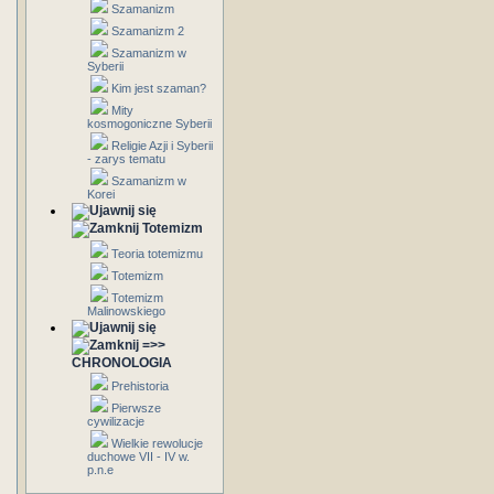
Szamanizm
Szamanizm 2
Szamanizm w
Syberii
Kim jest szaman?
Mity
kosmogoniczne Syberii
Religie Azji i Syberii
- zarys tematu
Szamanizm w
Korei
Totemizm
Teoria totemizmu
Totemizm
Totemizm
Malinowskiego
=>>
CHRONOLOGIA
Prehistoria
Pierwsze
cywilizacje
Wielkie rewolucje
duchowe VII - IV w.
p.n.e