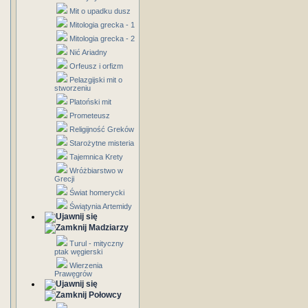
Mit o upadku dusz
Mitologia grecka - 1
Mitologia grecka - 2
Nić Ariadny
Orfeusz i orfizm
Pelazgijski mit o
stworzeniu
Platoński mit
Prometeusz
Religijność Greków
Starożytne misteria
Tajemnica Krety
Wróżbiarstwo w
Grecji
Świat homerycki
Świątynia Artemidy
Madziarzy
Turul - mityczny
ptak węgierski
Wierzenia
Prawęgrów
Połowcy