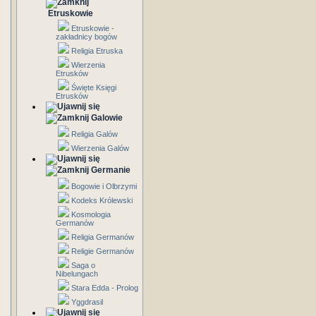
Etruskowie
Etruskowie -
zakładnicy bogów
Religia Etruska
Wierzenia
Etrusków
Święte Księgi
Etrusków
Galowie
Religia Galów
Wierzenia Galów
Germanie
Bogowie i Olbrzymi
Kodeks Królewski
Kosmologia
Germanów
Religia Germanów
Religie Germanów
Saga o
Nibelungach
Stara Edda - Prolog
Yggdrasil