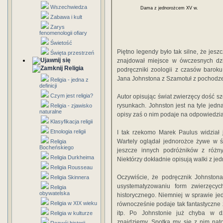
Wszechwiedza
Dama z jednorożcem XV w.
Zabawa i kult
Zarys
fenomenologii ofiary
Świetość
Piętno legendy było tak silne, że jes
Święta przestrzeń
znaj­dował miejsce w ówczesnych d
Religia
podręczniki zoolo­gii z czasów barok
Jana Johnstona z Szamo­tuł z pochodze
Religia - jedna z
definicji
Czym jest religia?
Autor opisując świat zwierzęcy dość sz
ry­sunkach. Johnston jest na tyle jedn
Religia - zjawisko
naturalne
opisy zaś o nim podaje na odpowiedzia
Klasyfikacja religii
Etnologia religii
I tak rzekomo Marek Paulus widział 
Wartely oglądał jednorożce żywe w ś
Religia
Bocheńskiego
jeszcze innych podróżników z różny
Religia Durkheima
Niektórzy dokładnie opisują walki z jed
Religia Rousseau
Oczywiście, że podręcznik Johnstona
Religia Skinnera
usystematy­zowaniu form zwierzęcy
Religia
obywatelska
historycznego. Niemniej w sprawie jed
Religia w XIX wieku
równocześnie podaje tak fanta­styczne z
itp. Po Johnstonie już chyba w d
Religia w kulturze
znajdziemy. Spotka­ my się z nim nato