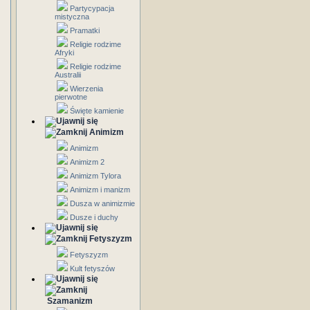
Partycypacja
mistyczna
Pramatki
Religie rodzime
Afryki
Religie rodzime
Australii
Wierzenia
pierwotne
Święte kamienie
Animizm
Animizm
Animizm 2
Animizm Tylora
Animizm i manizm
Dusza w animizmie
Dusze i duchy
Fetyszyzm
Fetyszyzm
Kult fetyszów
Szamanizm