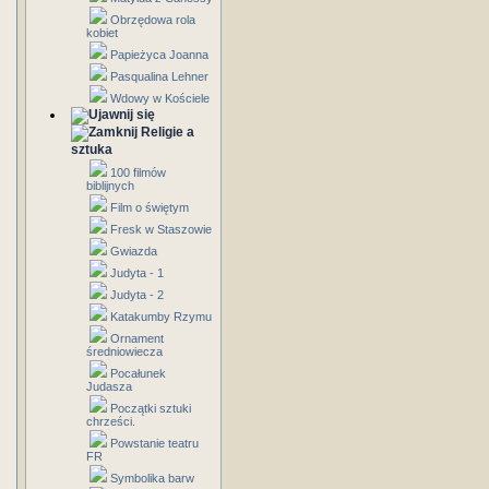
Obrzędowa rola
kobiet
Papieżyca Joanna
Pasqualina Lehner
Wdowy w Kościele
Religie a
sztuka
100 filmów
biblijnych
Film o świętym
Fresk w Staszowie
Gwiazda
Judyta - 1
Judyta - 2
Katakumby Rzymu
Ornament
średniowiecza
Pocałunek
Judasza
Początki sztuki
chrześci.
Powstanie teatru
FR
Symbolika barw