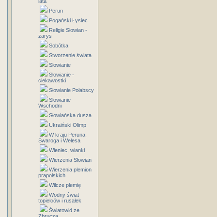
lata
Perun
Pogański Łysiec
Religie Słowian -
zarys
Sobótka
Stworzenie świata
Słowianie
Słowianie -
ciekawostki
Słowianie Połabscy
Słowianie
Wschodni
Słowiańska dusza
Ukraiński Olimp
W kraju Peruna,
Swaroga i Welesa
Wieniec, wianki
Wierzenia Słowian
Wierzenia plemion
prapolskich
Wilcze plemię
Wodny świat
topielców i rusałek
Światowid ze
Zbrucza