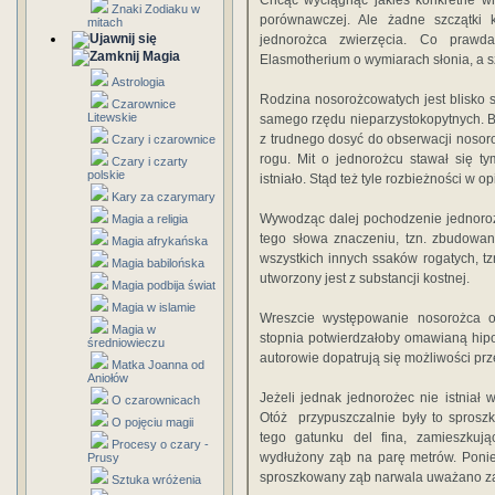
Chcąc wyciągnąć jakieś konkretne wn
Znaki Zodiaku w
porównawczej. Ale żad­ne szczątki
mitach
jednorożca zwierzęcia. Co prawd
Magia
Elasmotherium o wymiarach słonia, a sz
Astrologia
Rodzina nosorożcowatych jest blisko s
Czarownice
Litewskie
samego rzędu nieparzystokopytnych. B
z trudnego dosyć do obserwacji nosor
Czary i czarownice
rogu. Mit o jednorożcu stawał się ty
Czary i czarty
polskie
istniało. Stąd też tyle rozbieżności w 
Kary za czarymary
Wywodząc dalej pochodzenie jednorożca
Magia a religia
tego słowa znaczeniu, tzn. zbudowan
Magia afrykańska
wszystkich innych ssaków rogatych, tzn
Magia babilońska
utworzony jest z sub­stancji kostnej.
Magia podbija świat
Magia w islamie
Wreszcie występowanie nosorożca 
Magia w
stopnia potwier­dzałoby omawianą hipo
średniowieczu
autorowie dopatrują się możliwości prz
Matka Joanna od
Aniołów
Jeżeli jednak jednorożec nie istniał 
O czarownicach
Otóż przypuszczalnie były to spros
O pojęciu magii
tego gatunku del­ fina, zamieszku
Procesy o czary -
wydłużony ząb na parę metrów. Po­ni
Prusy
sproszkowany ząb narwala uważano za
Sztuka wróżenia