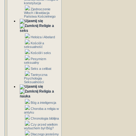
konstytucja
Zjednoczenie
Włoch i likwidacja
Państwa Kościelnego
Religie a
seks
Heloiza i Abelard
Kościół a
seksualność
Kościół i seks
Pesymizm
seksualny
Seks a celibat
Tantryczna
Psychologia
Seksualności
Religia a
nauka
Bóg a inteligencja
Choroba a religia w
antyku
Chronologia biblijna
Czy przed wielkim
wybuchem był Bóg?
Dlaczego jesteśmy