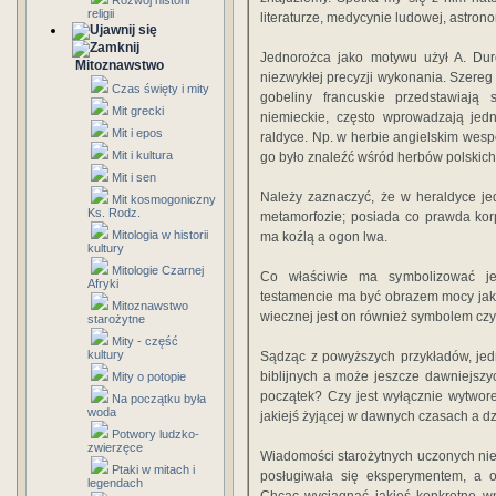
Rozwój historii
religii
literaturze, medycynie ludo­wej, astrono
Jednorożca jako motywu użył A. Dure
Mitoznawstwo
niezwykłej precyzji wykonania. Szere
Czas święty i mity
gobeliny francuskie przedstawiają
Mit grecki
niemieckie, często wprowadzają jed
Mit i epos
raldyce. Np. w herbie angielskim we
Mit i kultura
go było znaleźć wśród herbów polskich
Mit i sen
Należy zaznaczyć, że w heraldyce je
Mit kosmogoniczny
Ks. Rodz.
metamorfozie; posiada co prawda kor
Mitologia w historii
ma koźlą a ogon lwa.
kultury
Mitologie Czarnej
Co właściwie ma symbolizować je
Afryki
testamencie ma być obrazem mocy jaka
Mitoznawstwo
wiecznej jest on również symbolem czys
starożytne
Mity - część
kultury
Sądząc z powyższych przykładów, jed
biblijnych a może jeszcze dawniejszy
Mity o potopie
początek? Czy jest wyłącznie wytworem
Na początku była
woda
jakiejś żyjącej w dawnych czasach a dz
Potwory ludzko-
zwierzęce
Wiadomości starożytnych uczonych nie
Ptaki w mitach i
posłu­giwała się eksperymentem, a o
legendach