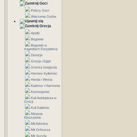
Goci
Polscy Goci
Wierzenia Gotów
Grecja
Apollo
Bogowie
Bogowie w
tragediach Eurypidesa
Dionizje
Grecja i Egipt
Grecka świątynia
Hermes Kylleński
Hestia i Westa
Kadmos i Harmonia
Kosmogonia
Kult Asklepiosa w
Grecji
Kult Kabirów
Misteria
Eleuzyjskie
Mit Adonisa
Mit Orfeusza
Mit Syzyfa