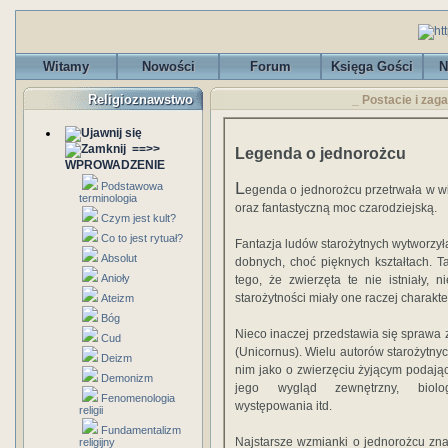
Witamy
Nowości
Forum
Księga Gości
N
Religioznawstwo
_ Postacie i zag
==>>
Legenda o jednorożcu
WPROWADZENIE
L
Podstawowa
egenda o jednorożcu przetrwała w wie
terminologia
oraz fantastyczną moc czarodziejską.
Czym jest kult?
Co to jest rytuał?
Fantazja ludów starożytnych wytworzył
Absolut
dobnych, choć pięknych kształtach. Ta
Anioły
tego, że zwierzęta te nie istniały, 
starożytności miały one raczej charakte
Ateizm
Bóg
Nieco inaczej przedstawia się sprawa 
Cud
(Unicornus). Wielu autorów starożytn
Deizm
nim jako o zwierzęciu żyjącym podaj
Demonizm
jego wygląd zewnętrzny, biolog
Fenomenologia
występowania itd.
religii
Fundamentalizm
Najstarsze wzmianki o jednorożcu zn
religijny