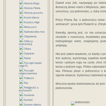
Dawid oraz Job, nazywając po hebrajs
Historia Boga
tłumaczą słowo reem u Mojżesza, jako R
Historia Piekła
unicornus, czy jednoro­żec, u Joba zn
Historia grzechu
Kozioł ofiarny
Prócz Pisma Św. o jednorożcu mówi Ar
Krytyka religii
animarum“, poza tym Plutarch w „Perykles
Mistycyzm
Nadnaturalna moc
Kwestią sporną jest, co ma oznacza
Objawienia
chodziło o no­sorożca, Arystoteles pi
hebrajskiego reem, znajdu­jemy po
Oblicza
reinkarnacji
antylopę.
Ofiara
Opętanie
Nie jest zatem wiadome, co każdy z p
Inni autorzy, wyróżniają zupełnie kon
Piekło
konia i jed­nym rogu na czole, choć ró
Początki badań
religii PL
konia o jednym rogu. Philes natomiast 
Początki
lwa. Pliniusz pisze o jednorożcu o k
religioznawstwa
ogonie wieprza. Izydoriusz na­tomiast
Politeizm
Raj
Mroczna epoka średniowiecza do tych 
Religijność a
jedno­rożców.
duchowość
Sumienie
Symbol
System ofiarny