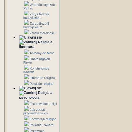
Wartości etyczne
XVII w.
Zarys filozofii
buddyjskiej 1
Zarys filozofii
buddyjskiej 2
Źródło moralności
Religie a
literatura
Anthony de Mello
Dante Alighieri -
Piekło
Konstandinos
Kawafis
Literatura religijna
Powieść religijna
Religia a
psychologia
Freud wobec religii
Jak zostać
przywódcą sekty
Konwersja religijna
Po końcu świata
Przeżycie