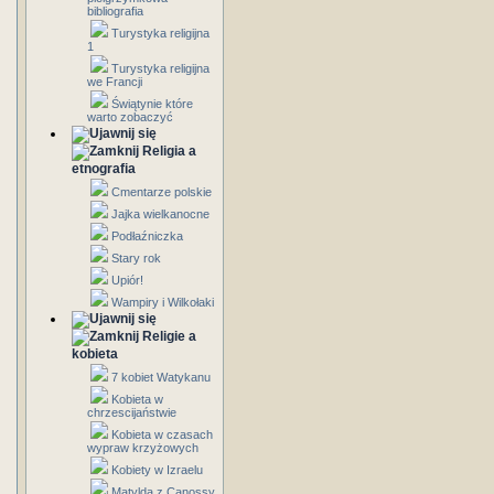
bibliografia
Turystyka religijna
1
Turystyka religijna
we Francji
Świątynie które
warto zobaczyć
Religia a
etnografia
Cmentarze polskie
Jajka wielkanocne
Podłaźniczka
Stary rok
Upiór!
Wampiry i Wilkołaki
Religie a
kobieta
7 kobiet Watykanu
Kobieta w
chrzescijaństwie
Kobieta w czasach
wypraw krzyżowych
Kobiety w Izraelu
Matylda z Canossy