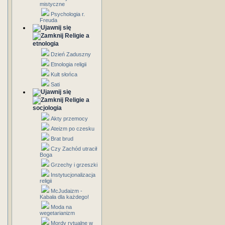
mistyczne
Psychologia r.
Freuda
Religie a
etnologia
Dzień Zaduszny
Etnologia religii
Kult słońca
Sati
Religie a
socjologia
Akty przemocy
Ateizm po czesku
Brat brud
Czy Zachód utracił
Boga
Grzechy i grzeszki
Instytucjonalizacja
religii
McJudaizm -
Kabała dla każdego!
Moda na
wegetarianizm
Mordy rytualne w