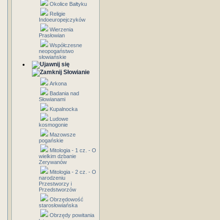
Okolice Bałtyku
Religie
Indoeuropejczyków
Wierzenia
Prasłowian
Współczesne
neopogaństwo
słowiańskie
Słowianie
Arkona
Badania nad
Słowianami
Kupalnocka
Ludowe
kosmogonie
Mazowsze
pogańskie
Mitologia - 1 cz. - O
wielkim dzbanie
Zerywanów
Mitologia - 2 cz. - O
narodzeniu
Przestworzy i
Przedstworzów
Obrzędowość
starosłowiańska
Obrzędy powitania