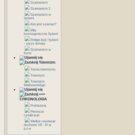
Szamanizm
Szamanizm 2
Szamanizm w
Syberii
Kim jest szaman?
Mity
kosmogoniczne Syberii
Religie Azji i Syberii
- zarys tematu
Szamanizm w
Korei
Totemizm
Teoria totemizmu
Totemizm
Totemizm
Malinowskiego
=>>
CHRONOLOGIA
Prehistoria
Pierwsze
cywilizacje
Wielkie rewolucje
duchowe VII - IV w.
p.n.e