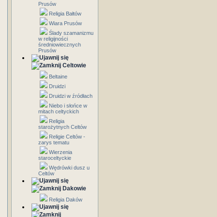
Prusów
Religia Bałtów
Wiara Prusów
Ślady szamanizmu
w religijności
średniowiecznych
Prusów
Celtowie
Beltaine
Druidzi
Druidzi w źródłach
Niebo i słońce w
mitach celtyckich
Religia
starożytnych Celtów
Religie Celtów -
zarys tematu
Wierzenia
staroceltyckie
Wędrówki dusz u
Celtów
Dakowie
Religia Daków