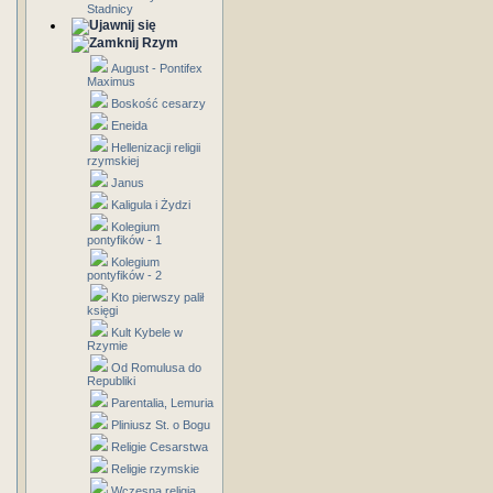
Stadnicy
Rzym
August - Pontifex
Maximus
Boskość cesarzy
Eneida
Hellenizacji religii
rzymskiej
Janus
Kaligula i Żydzi
Kolegium
pontyfików - 1
Kolegium
pontyfików - 2
Kto pierwszy palił
księgi
Kult Kybele w
Rzymie
Od Romulusa do
Republiki
Parentalia, Lemuria
Pliniusz St. o Bogu
Religie Cesarstwa
Religie rzymskie
Wczesna religia