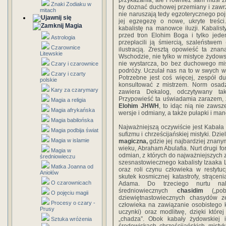
przykazania, ale i również sam musi 
Znaki Zodiaku w
by doznać duchowej przemiany i zawr
mitach
nie naruszają tedy egzoterycznego poj
jej egzegezę o nowe, ukryte treśc
Magia
kabalistę na manowce iluzji. Kabalis
przed tron Elohim Boga i tylko jede
Astrologia
przepłacili ją śmiercią, szaleństwem
Czarownice
ilustracją. Zresztą opowieść ta zna
Litewskie
Wschodzie, nie tylko w mistyce żydows
nie wystarcza, bo bez duchowego mis
Czary i czarownice
podróży. Uczulał nas na to w swych w
Czary i czarty
Potrzebne jest coś więcej, zespół d
polskie
konsultować z mistrzem. Norm osadzo
Kary za czarymary
zawiera Dekalog, odczytywany ta
Przypowieść ta uświadamia zarazem, 
Magia a religia
Elohim JHWH
, to idąc nią nie zawsz
Magia afrykańska
wersje i odmiany, a także pułapki i m
Magia babilońska
Najważniejszą oczywiście jest Kabała
Magia podbija świat
sufizmu i chrześcijańskiej mistyki. Dzie
Magia w islamie
magiczna,
gdzie jej najbardziej znanym
wieku, Abraham Abulafia. Nurt drugi f
Magia w
odmian, z których do najważniejszych 
średniowieczu
szesnastowiecznego kabalisty Izaaka Lu
Matka Joanna od
oraz roli czynu człowieka w restyt
Aniołów
skutek kosmicznej katastrofy, strące
O czarownicach
Adama. Do trzeciego nurtu n
średniowiecznych
chasidim
(„pob
O pojęciu magii
dziewiętnastowiecznych chasydów ze
Procesy o czary -
człowieka na zawiązanie osobistego
Prusy
uczynki) oraz modlitwę, dzięki któr
„chadza”. Obok kabały żydowskiej i
Sztuka wróżenia