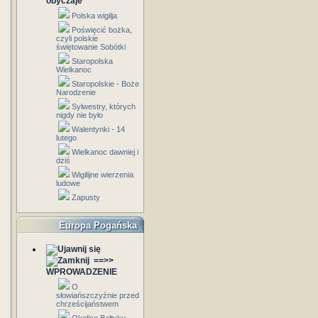
obyczaje
Polska wigilja
Poświęcić bożka,
czyli polskie
świętowanie Sobótki
Staropolska
Wielkanoc
Staropolskie - Boże
Narodzenie
Sylwestry, których
nigdy nie było
Walentynki - 14
lutego
Wielkanoc dawniej i
dziś
Wigilijne wierzenia
ludowe
Zapusty
Europa Pogańska
==>>
WPROWADZENIE
O
słowiańszczyźnie przed
chrześcijaństwem