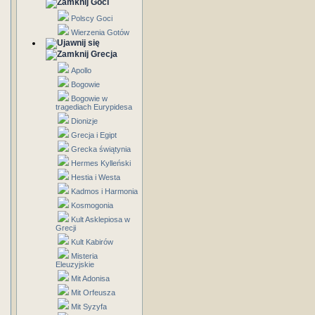
Goci
Polscy Goci
Wierzenia Gotów
Grecja
Apollo
Bogowie
Bogowie w
tragediach Eurypidesa
Dionizje
Grecja i Egipt
Grecka świątynia
Hermes Kylleński
Hestia i Westa
Kadmos i Harmonia
Kosmogonia
Kult Asklepiosa w
Grecji
Kult Kabirów
Misteria
Eleuzyjskie
Mit Adonisa
Mit Orfeusza
Mit Syzyfa