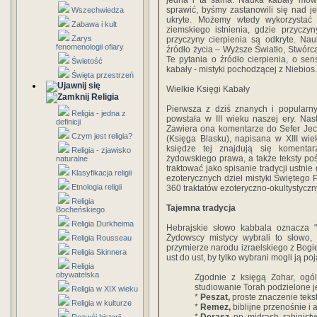
jedna i ta sama. Nauka kabały mówi,
sprawić, byśmy zastanowili się nad je
Wszechwiedza
ukryte. Możemy wtedy wykorzystać
Zabawa i kult
ziemskiego istnienia, gdzie przyczy
Zarys
przyczyny cierpienia są odkryte. Na
fenomenologii ofiary
źródło życia – Wyższe Światło, Stwórca
Te pytania o źródło cierpienia, o se
Świetość
kabały - mistyki pochodzącej z Niebios.
Święta przestrzeń
Wielkie Księgi Kabały
Religia
Pierwsza z dziś znanych i popularny
Religia - jedna z
powstała w III wieku naszej ery. Nas
definicji
Zawiera ona komentarze do Sefer Jec
Czym jest religia?
(Księga Blasku), napisana w XIII wie
księdze tej znajdują się komentar
Religia - zjawisko
żydowskiego prawa, a także teksty pośw
naturalne
traktować jako spisanie tradycji ustn
Klasyfikacja religii
ezoterycznych dzieł mistyki Świętego 
Etnologia religii
360 traktatów ezoteryczno-okultystyczn
Religia
Tajemna tradycja
Bocheńskiego
Religia Durkheima
Hebrajskie słowo kabbala oznacza "ot
Żydowscy mistycy wybrali to słowo,
Religia Rousseau
przymierze narodu izraelskiego z Bog
Religia Skinnera
ust do ust, by tylko wybrani mogli ją poj
Religia
obywatelska
Zgodnie z księgą Zohar, ogól
studiowanie Torah podzielone je
Religia w XIX wieku
*
Peszat,
proste znaczenie teks
Religia w kulturze
*
Remez,
biblijne przenośnie i 