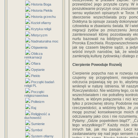
odszyfrować te prastare zapiski. T
przewidzieć jego przyszłe czyny. W 
Historia Boga
poszukiwanie przyczyn oraz zrozumie
Historia Piekła
sensu wydarzeń opisanych w Torze. R
Historia grzechu
stworzenie wszechświata przy pomo
Doktryna ta opisuje zasady dokonywani
Kozioł ofiarny
człowieka w zbawianiu świata. W I wie
Krytyka religii
migracji żydów po zniszczeniu Jero
zainteresowań której pozostawały ek
Mistycyzm
nurtu bazowali na biblijnych wizja
Nadnaturalna moc
Proroka Ezechiela. Rozpowszechnienie
jak się czasem błędnie sądzi, a jedy
Objawienia
wśród innych narodów, tak, że wied
Oblicza
zamkniętą kulturę żydowską i dlatego 
reinkarnacji
Ofiara
Cierpienie Powoduje Rozwój
Opętanie
Cierpienie popycha nas w rozwoju n
Piekło
czujemy się przygnębieni, niespełni
odczucia pojawiają się po to, abyśmy
Początki badań
religii PL
wniknęli w naturę istnienia. W naszy
Rzeczywistości. Nie widzimy tego, co k
Początki
wszechświatem i nie potrafimy kontrolo
religioznawstwa
haftem, w którym połączenia i nici kr
Politeizm
tylko z przeciwnej strony. Podobnie 
rzeczywistości, a widzimy tylko, że „
Raj
mogę poznać konsekwencje moich dz
Religijność a
odczuwamy jako cios i nie rozumiemy,
duchowość
Pytamy: „Gdzie popełniłem błąd?”, „Cz
Sumienie
tego wszystkiego?” Każdy może inter
innych tak, jak mu pasuje. Lecz ka
Symbol
zastanawiamy się nad jego sensem i p
System ofiarny