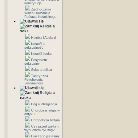
konstytucja
Zjednoczenie
Włoch i likwidacja
Państwa Kościelnego
Religie a
seks
Heloiza i Abelard
Kościół a
seksualność
Kościół i seks
Pesymizm
seksualny
Seks a celibat
Tantryczna
Psychologia
Seksualności
Religia a
nauka
Bóg a inteligencja
Choroba a religia w
antyku
Chronologia biblijna
Czy przed wielkim
wybuchem był Bóg?
Dlaczego jesteśmy