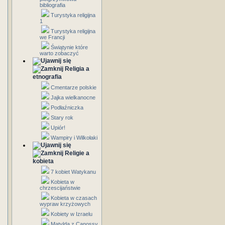
bibliografia
Turystyka religijna
1
Turystyka religijna
we Francji
Świątynie które
warto zobaczyć
Religia a
etnografia
Cmentarze polskie
Jajka wielkanocne
Podłaźniczka
Stary rok
Upiór!
Wampiry i Wilkołaki
Religie a
kobieta
7 kobiet Watykanu
Kobieta w
chrzescijaństwie
Kobieta w czasach
wypraw krzyżowych
Kobiety w Izraelu
Matylda z Canossy