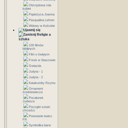
Obrzędowa rola
kobiet
Papieżyca Joanna
Pasqualina Lehner
Wdowy w Kościele
Religie a
sztuka
100 filmów
biblijnych
Film o świętym
Fresk w Staszowie
Gwiazda
Judyta - 1
Judyta - 2
Katakumby Rzymu
Ornament
średniowiecza
Pocałunek
Judasza
Początki sztuki
chrześci.
Powstanie teatru
FR
Symbolika barw