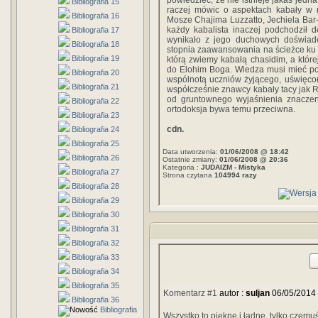
powiedzieć, że nie istnieje jakaś jedn
Bibliografia 15
raczej mówic o aspektach kabały w n
Bibliografia 16
Mosze Chajima Luzzatto, Jechiela Ba
każdy kabalista inaczej podchodził d
Bibliografia 17
wynikało z jego duchowych doświadc
Bibliografia 18
stopnia zaawansowania na ścieżce ku
Bibliografia 19
którą zwiemy kabałą chasidim, a któr
do Elohim Boga. Wiedza musi mieć po
Bibliografia 20
wspólnotą uczniów żyjącego, uświęco
Bibliografia 21
współcześnie znawcy kabały tacy jak 
od gruntownego wyjaśnienia znaczeni
Bibliografia 22
ortodoksja bywa temu przeciwna.
Bibliografia 23
cdn.
Bibliografia 24
Bibliografia 25
Data utworzenia:
01/06/2008 @ 18:42
Bibliografia 26
Ostatnie zmiany:
01/06/2008 @ 20:36
Kategoria :
JUDAIZM - Mistyka
Bibliografia 27
Strona czytana
104994 razy
Bibliografia 28
Bibliografia 29
Bibliografia 30
Bibliografia 31
Bibliografia 32
Bibliografia 33
Bibliografia 34
Bibliografia 35
Komentarz #1
autor :
suljan
06/05/2014
Bibliografia 36
Bibliografia
Wszystko to piekne i ładne, tylko czemuś