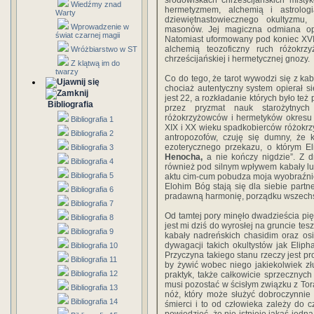
środowiskach chrześcijańskich misty
Wiedźmy znad
hermetyzmem, alchemią i astrolog
Warty
dziewiętnastowiecznego okultyzmu
Wprowadzenie w
masonów. Jej magiczna odmiana opier
świat czarnej magii
Natomiast uformowany pod koniec XVI
alchemią teozoficzny ruch różokrzy
Wróżbiarstwo w ST
chrześcijańskiej i hermetycznej gnozy.
Z klątwą im do
twarzy
Co do tego, że tarot wywodzi się z kab
chociaż autentyczny system opierał się
jest 22, a rozkładanie których było te
Bibliografia
przez pryzmat nauk starożytnych 
różokrzyżowców i hermetyków okresu 
Bibliografia 1
XIX i XX wieku spadkobierców różokrz
Bibliografia 2
antropozofów, czuję się dumny, że 
ezoterycznego przekazu, o którym El
Bibliografia 3
Henocha,
a nie kończy nigdzie”. Z d
Bibliografia 4
również pod silnym wpływem kabały luri
Bibliografia 5
aktu cim-cum pobudza moja wyobraźnię i
Elohim Bóg stają się dla siebie part
Bibliografia 6
pradawną harmonię, porządku wszechś
Bibliografia 7
Od tamtej pory minęło dwadzieścia pięć
Bibliografia 8
jest mi dziś do wyrosłej na gruncie te
Bibliografia 9
kabały nadreńskich chasidim oraz os
dywagacji takich okultystów jak Elip
Bibliografia 10
Przyczyna takiego stanu rzeczy jest pr
Bibliografia 11
by żywić wobec niego jakiekolwiek z
Bibliografia 12
praktyk, także całkowicie sprzecznych 
musi pozostać w ścisłym związku z Torą
Bibliografia 13
nóż, który może służyć dobroczynnie
Bibliografia 14
śmierci i to od człowieka zależy do c