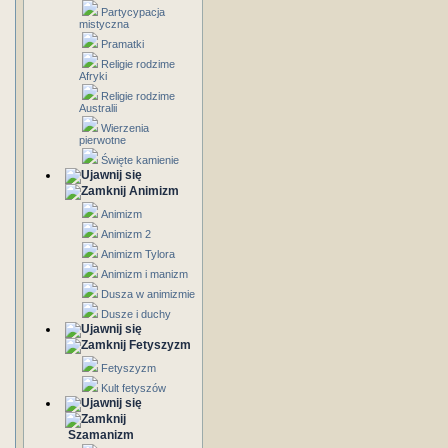
Partycypacja
mistyczna
Pramatki
Religie rodzime
Afryki
Religie rodzime
Australii
Wierzenia
pierwotne
Święte kamienie
Animizm
Animizm
Animizm 2
Animizm Tylora
Animizm i manizm
Dusza w animizmie
Dusze i duchy
Fetyszyzm
Fetyszyzm
Kult fetyszów
Szamanizm