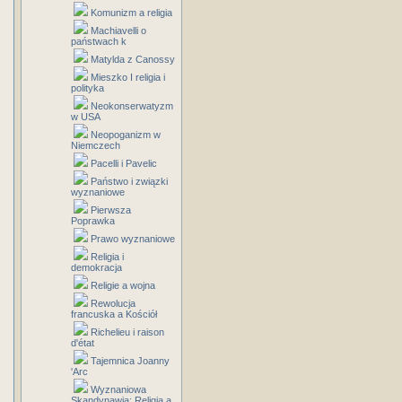
Komunizm a religia
Machiavelli o
państwach k
Matylda z Canossy
Mieszko I religia i
polityka
Neokonserwatyzm
w USA
Neopoganizm w
Niemczech
Pacelli i Pavelic
Państwo i związki
wyznaniowe
Pierwsza
Poprawka
Prawo wyznaniowe
Religia i
demokracja
Religie a wojna
Rewolucja
francuska a Kościół
Richelieu i raison
d'état
Tajemnica Joanny
'Arc
Wyznaniowa
Skandynawia: Religia a