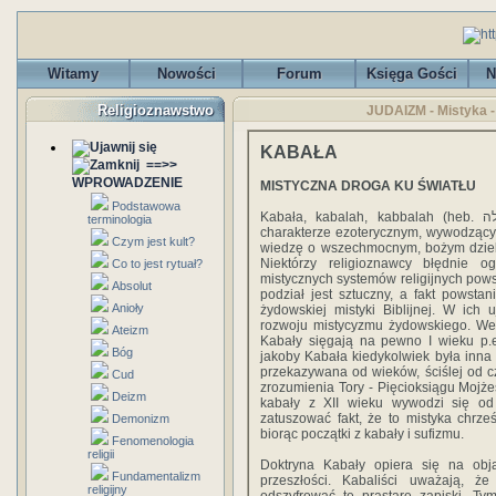
Witamy
Nowości
Forum
Księga Gości
N
Religioznawstwo
JUDAIZM - Mistyka -
KABAŁA
==>>
WPROWADZENIE
MISTYCZNA DROGA KU ŚWIATŁU
Podstawowa
Kabała, kabalah, kabbalah (heb. קבלה - kblh, tradycja) to nurt filozoficzno-religijny o
terminologia
charakterze ezoterycznym, wywodzący s
Czym jest kult?
wiedzę o wszechmocnym, bożym dziele 
Niektórzy religioznawcy błędnie 
Co to jest rytuał?
mistycznych systemów religijnych powst
Absolut
podział jest sztuczny, a fakt powsta
Anioły
żydowskiej mistyki Biblijnej. W ich 
rozwoju mistycyzmu żydowskiego. Wedł
Ateizm
Kabały sięgają na pewno I wieku p.e
Bóg
jakoby Kabała kiedykolwiek była inna o
przekazywana od wieków, ściślej od 
Cud
zrozumienia Tory - Pięcioksiągu Mojże
Deizm
kabały z XII wieku wywodzi się od 
zatuszować fakt, że to mistyka chrześ
Demonizm
biorąc początki z kabały i sufizmu.
Fenomenologia
religii
Doktryna Kabały opiera się na obja
Fundamentalizm
przeszłości. Kabaliści uważają, ż
religijny