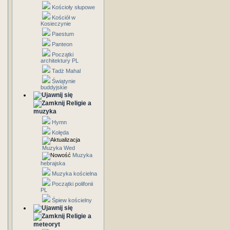
Kościoły słupowe
Kościół w
Kosieczynie
Paestum
Panteon
Początki
architektury PL
Tadż Mahal
Świątynie
buddyjskie
Religie a
muzyka
Hymn
Kolęda
Muzyka Wed
Muzyka
hebrajska
Muzyka kościelna
Początki polifonii
PL
Śpiew kościelny
Religie a
meteoryt