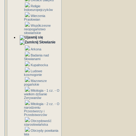
Okolice Bałtyku
Religie
Indoeuropejczyków
Wierzenia
Prasłowian
Współczesne
neopogaństwo
słowiańskie
Słowianie
Arkona
Badania nad
Słowianami
Kupalnocka
Ludowe
kosmogonie
Mazowsze
pogańskie
Mitologia - 1 cz. - O
wielkim dzbanie
Zerywanów
Mitologia - 2 cz. - O
narodzeniu
Przestworzy i
Przedstworzów
Obrzędowość
starosłowiańska
Obrzędy powitania
lata