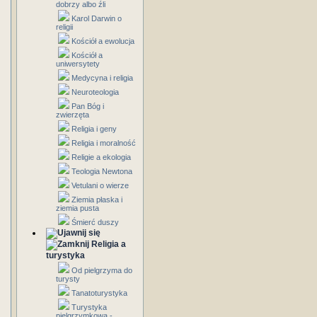
dobrzy albo źli
Karol Darwin o
religii
Kościół a ewolucja
Kościół a
uniwersytety
Medycyna i religia
Neuroteologia
Pan Bóg i
zwierzęta
Religia i geny
Religia i moralność
Religie a ekologia
Teologia Newtona
Vetulani o wierze
Ziemia płaska i
ziemia pusta
Śmierć duszy
Religia a
turystyka
Od pielgrzyma do
turysty
Tanatoturystyka
Turystyka
pielgrzymkowa -