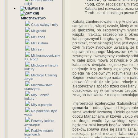
*
Derasz,
np. midrash, rabinis
Rozwój historii
religii
*
Sod,
który jest dzidziną mist
Kabała jest rozważana przez s
Torah - nauki boskiego prawa E
Mitoznawstwo
Kabałą zainteresowałem się w pierwsz
Czas święty i mity
samym mniej więcej czasie, kiedy w moj
jej głębszym, bo ezoterycznym wydan
Mit grecki
książki i traktaty, szczególnie z ok
Mit i epos
kabalistycznymi i magicznymi. Słowo 
przekaz”, chociaż najczęściej jest wykł
Mit i kultura
czyli mistycy żydowscy uważają, że 
Mit i sen
objawienia danego Mojżeszowi (Mos
Mit kosmogoniczny
zewnętrzny i wewnętrzny znalazły odbi
Ks. Rodz.
w całej Biblii, mowa oczywiście o S
kabalistów dwojako: egzoterycznie i 
Mitologia w historii
obejmuje trzy poziomy egzegezy Pis
kultury
polega na dosłownym rozumieniu jakie
Mitologie Czarnej
Bogiem zwieńczonego nadaniem patriarsz
Afryki
opowieść traktuje się jako relację 
Mitoznawstwo
alegoryczny i sposób trzeci określan
starożytne
doszukiwać się w tym tekście czegoś
zmagań człowieka z mocą uobecniając
Mity - część
kultury
Interpretacja ezoteryczna (kabalistycz
Mity o potopie
gematria
– odnajdywanie i kojarzenie s
Na początku była
samą wartość liczbową. Dzięki gematri
woda
obozu Manachaim, w którym Jakub wal
co drugie wedle żydowskiego system
Potwory ludzko-
zwierzęce
będziesz miał innych bogów obok mnie
bożków, sprawa staje się zatem jasna. 
Ptaki w mitach i
uciekając przed mocami labanowych
legendach