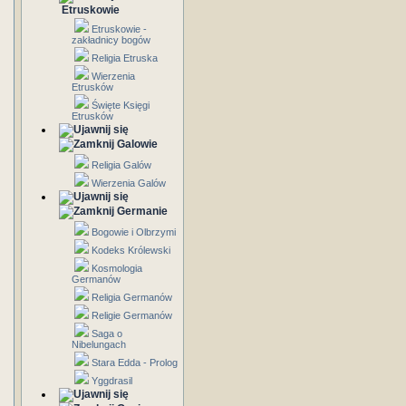
Etruskowie
Etruskowie -
zakładnicy bogów
Religia Etruska
Wierzenia
Etrusków
Święte Księgi
Etrusków
Galowie
Religia Galów
Wierzenia Galów
Germanie
Bogowie i Olbrzymi
Kodeks Królewski
Kosmologia
Germanów
Religia Germanów
Religie Germanów
Saga o
Nibelungach
Stara Edda - Prolog
Yggdrasil