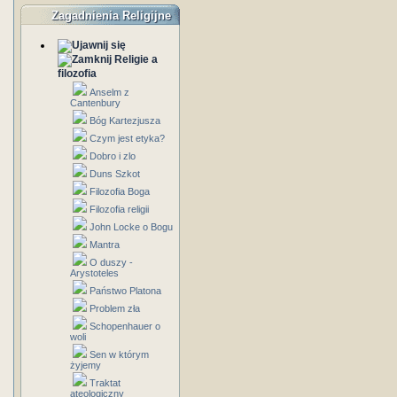
Zagadnienia Religijne
Religie a
filozofia
Anselm z
Cantenbury
Bóg Kartezjusza
Czym jest etyka?
Dobro i zlo
Duns Szkot
Filozofia Boga
Filozofia religii
John Locke o Bogu
Mantra
O duszy -
Arystoteles
Państwo Platona
Problem zła
Schopenhauer o
woli
Sen w którym
żyjemy
Traktat
ateologiczny