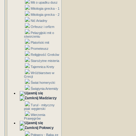
Mit o upadku dusz
Mitologia grecka - 1
Mitologia grecka - 2
Nić Ariadny
Orfeusz i orfizm
Pelazgijski mit o
stworzeniu
Platoński mit
Prometeusz
Religijność Greków
Starożytne misteria
Tajemnica Krety
Wróżbiarstwo w
Grecji
Świat homerycki
Świątynia Artemidy
Madziarzy
Turul - mityczny
ptak węgierski
Wierzenia
Prawęgrów
Połowcy
Połowcy - Baba ze