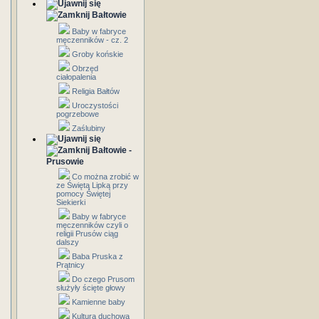
Bałtowie
Baby w fabryce
męczenników - cz. 2
Groby końskie
Obrzęd
ciałopalenia
Religia Bałtów
Uroczystości
pogrzebowe
Zaślubiny
Bałtowie -
Prusowie
Co można zrobić w
ze Świętą Lipką przy
pomocy Świętej
Siekierki
Baby w fabryce
męczenników czyli o
religii Prusów ciąg
dalszy
Baba Pruska z
Prątnicy
Do czego Prusom
służyły ścięte głowy
Kamienne baby
Kultura duchowa