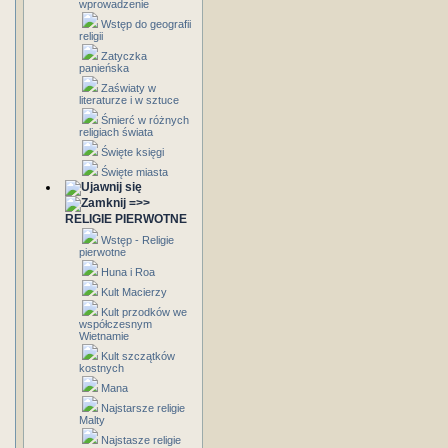
wprowadzenie
Wstęp do geografii
religii
Zatyczka
panieńska
Zaświaty w
literaturze i w sztuce
Śmierć w różnych
religiach świata
Święte księgi
Święte miasta
=>>
RELIGIE PIERWOTNE
Wstęp - Religie
pierwotne
Huna i Roa
Kult Macierzy
Kult przodków we
współczesnym
Wietnamie
Kult szczątków
kostnych
Mana
Najstarsze religie
Malty
Najstasze religie