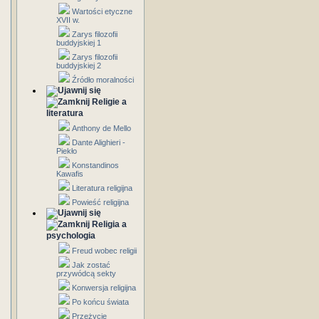
Wartości etyczne
XVII w.
Zarys filozofii
buddyjskiej 1
Zarys filozofii
buddyjskiej 2
Źródło moralności
Religie a
literatura
Anthony de Mello
Dante Alighieri -
Piekło
Konstandinos
Kawafis
Literatura religijna
Powieść religijna
Religia a
psychologia
Freud wobec religii
Jak zostać
przywódcą sekty
Konwersja religijna
Po końcu świata
Przeżycie