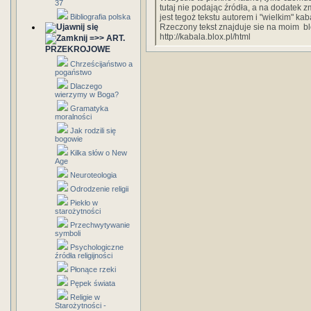
37
tutaj nie podając źródła, a na dodatek z
Bibliografia polska
jest tegoż tekstu autorem i "wielkim" kaba
Rzeczony tekst znajduje sie na moim bl
http://kabala.blox.pl/html
=>> ART.
PRZEKROJOWE
Chrześcijaństwo a
pogaństwo
Dlaczego
wierzymy w Boga?
Gramatyka
moralności
Jak rodzili się
bogowie
Kilka słów o New
Age
Neuroteologia
Odrodzenie religii
Piekło w
starożytności
Przechwytywanie
symboli
Psychologiczne
źródła religijności
Płonące rzeki
Pępek świata
Religie w
Starożytności -