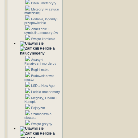
Biblia i meteoryty
Meteoryt w sztuce
materialnej
Podania, legendy i
przepowiednie
Znaczenie i
symbolika meteorytów
Święte kamienie
Religie a
halucynogeny
Asasyni -
Fanatyczni mordercy
Bogini maku
Budowniczowie
mostu
LSD a New Age
Ludzie-muchomory
Megality, Opium i
Konopie
Pejotyzm
Szamanizm a
ekstaza
Święte grzyby
Religie a