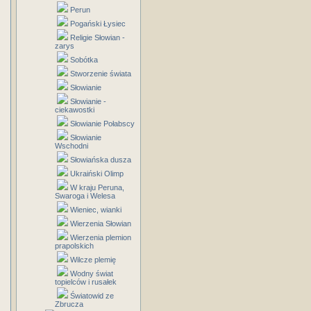
Perun
Pogański Łysiec
Religie Słowian -
zarys
Sobótka
Stworzenie świata
Słowianie
Słowianie -
ciekawostki
Słowianie Połabscy
Słowianie
Wschodni
Słowiańska dusza
Ukraiński Olimp
W kraju Peruna,
Swaroga i Welesa
Wieniec, wianki
Wierzenia Słowian
Wierzenia plemion
prapolskich
Wilcze plemię
Wodny świat
topielców i rusałek
Światowid ze
Zbrucza