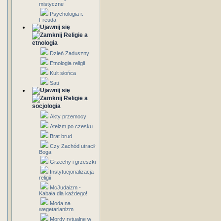
mistyczne
Psychologia r.
Freuda
Religie a
etnologia
Dzień Zaduszny
Etnologia religii
Kult słońca
Sati
Religie a
socjologia
Akty przemocy
Ateizm po czesku
Brat brud
Czy Zachód utracił
Boga
Grzechy i grzeszki
Instytucjonalizacja
religii
McJudaizm -
Kabała dla każdego!
Moda na
wegetarianizm
Mordy rytualne w