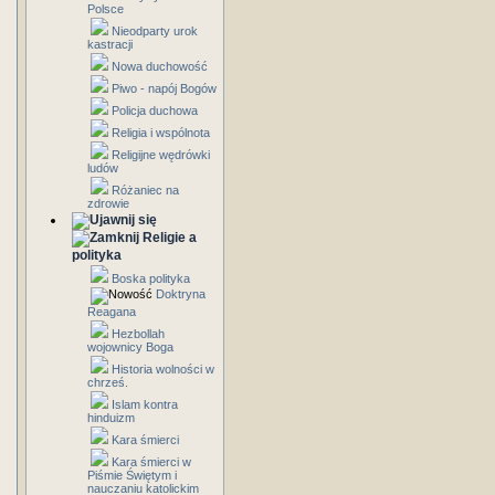
Polsce
Nieodparty urok
kastracji
Nowa duchowość
Piwo - napój Bogów
Policja duchowa
Religia i wspólnota
Religijne wędrówki
ludów
Różaniec na
zdrowie
Religie a
polityka
Boska polityka
Doktryna
Reagana
Hezbollah
wojownicy Boga
Historia wolności w
chrześ.
Islam kontra
hinduizm
Kara śmierci
Kara śmierci w
Piśmie Świętym i
nauczaniu katolickim