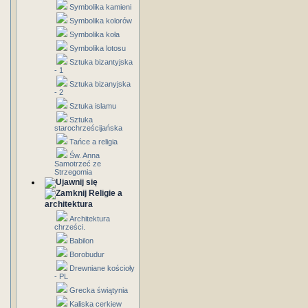
Symbolika kamieni
Symbolika kolorów
Symbolika koła
Symbolika lotosu
Sztuka bizantyjska
- 1
Sztuka bizanyjska
- 2
Sztuka islamu
Sztuka
starochrześcijańska
Tańce a religia
Św. Anna
Samotrzeć ze
Strzegomia
Religie a
architektura
Architektura
chrześci.
Babilon
Borobudur
Drewniane kościoły
- PL
Grecka świątynia
Kaliska cerkiew