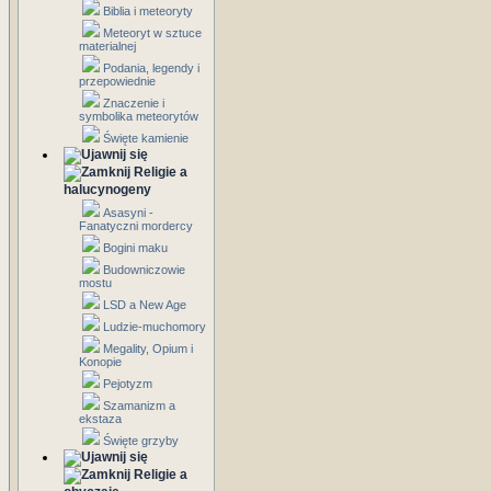
Biblia i meteoryty
Meteoryt w sztuce
materialnej
Podania, legendy i
przepowiednie
Znaczenie i
symbolika meteorytów
Święte kamienie
Religie a
halucynogeny
Asasyni -
Fanatyczni mordercy
Bogini maku
Budowniczowie
mostu
LSD a New Age
Ludzie-muchomory
Megality, Opium i
Konopie
Pejotyzm
Szamanizm a
ekstaza
Święte grzyby
Religie a