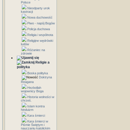
Polsce
Nieodparty urok
kastracji
Nowa duchowość
Piwo - napój Bogów
Policja duchowa
Religia i wspólnota
Religijne wędrówki
ludów
Różaniec na
zdrowie
Religie a
polityka
Boska polityka
Doktryna
Reagana
Hezbollah
wojownicy Boga
Historia wolności w
chrześ.
Islam kontra
hinduizm
Kara śmierci
Kara śmierci w
Piśmie Świętym i
nauczaniu katolickim