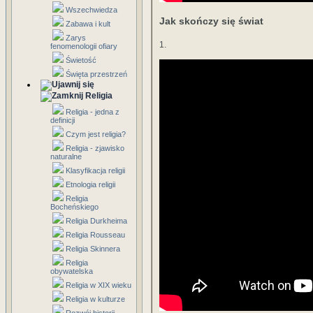
Wszechwiedza
Jak skończy się świat
Zabawa i kult
Zarys
1.
fenomenologii ofiary
Świetość
Święta przestrzeń
Religia
Religia - jedna z
definicji
Czym jest religia?
Religia - zjawisko
naturalne
Klasyfikacja religii
Etnologia religii
Religia
Bocheńskiego
Religia Durkheima
Religia Rousseau
Religia Skinnera
Religia
obywatelska
Religia w XIX wieku
Religia w kulturze