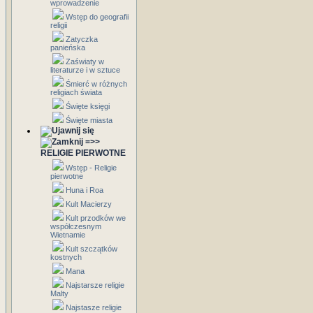
wprowadzenie
Wstęp do geografii
religii
Zatyczka
panieńska
Zaświaty w
literaturze i w sztuce
Śmierć w różnych
religiach świata
Święte księgi
Święte miasta
=>>
RELIGIE PIERWOTNE
Wstęp - Religie
pierwotne
Huna i Roa
Kult Macierzy
Kult przodków we
współczesnym
Wietnamie
Kult szczątków
kostnych
Mana
Najstarsze religie
Malty
Najstasze religie