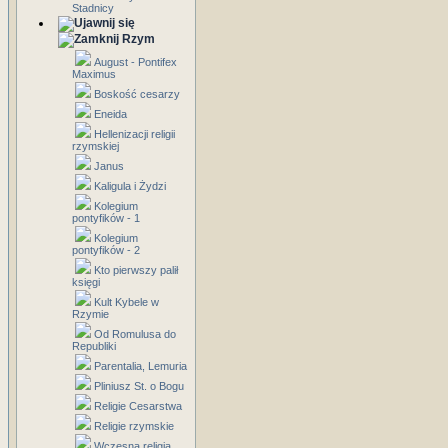
Stadnicy
Rzym
August - Pontifex
Maximus
Boskość cesarzy
Eneida
Hellenizacji religii
rzymskiej
Janus
Kaligula i Żydzi
Kolegium
pontyfików - 1
Kolegium
pontyfików - 2
Kto pierwszy palił
księgi
Kult Kybele w
Rzymie
Od Romulusa do
Republiki
Parentalia, Lemuria
Pliniusz St. o Bogu
Religie Cesarstwa
Religie rzymskie
Wczesna religia