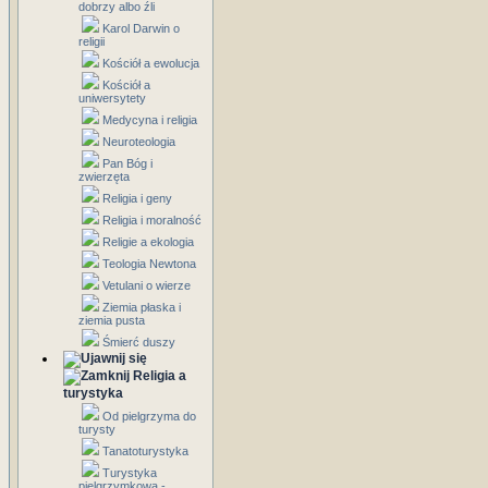
dobrzy albo źli
Karol Darwin o
religii
Kościół a ewolucja
Kościół a
uniwersytety
Medycyna i religia
Neuroteologia
Pan Bóg i
zwierzęta
Religia i geny
Religia i moralność
Religie a ekologia
Teologia Newtona
Vetulani o wierze
Ziemia płaska i
ziemia pusta
Śmierć duszy
Religia a
turystyka
Od pielgrzyma do
turysty
Tanatoturystyka
Turystyka
pielgrzymkowa -