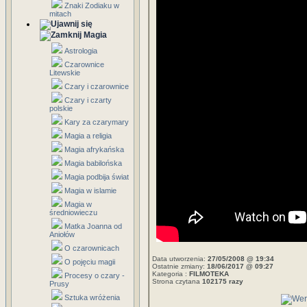
Znaki Zodiaku w
mitach
Magia
Astrologia
Czarownice
Litewskie
Czary i czarownice
Czary i czarty
polskie
Kary za czarymary
Magia a religia
Magia afrykańska
Magia babilońska
Magia podbija świat
Magia w islamie
Magia w
średniowieczu
Matka Joanna od
Aniołów
O czarownicach
Data utworzenia:
27/05/2008 @ 19:34
O pojęciu magii
Ostatnie zmiany:
18/06/2017 @ 09:27
Kategoria :
FILMOTEKA
Procesy o czary -
Strona czytana
102175 razy
Prusy
Sztuka wróżenia