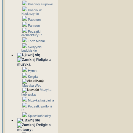
Kościoły słupowe
Kościół w
Kosieczynie
Paestum
Panteon
Początki
architektury PL
Tadż Mahal
Świątynie
buddyjskie
Religie a
muzyka
Hymn
Kolęda
Muzyka Wed
Muzyka
hebrajska
Muzyka kościelna
Początki polifonii
PL
Śpiew kościelny
Religie a
meteoryt