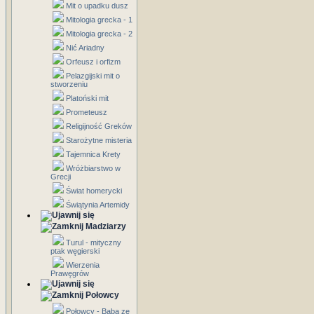
Mit o upadku dusz
Mitologia grecka - 1
Mitologia grecka - 2
Nić Ariadny
Orfeusz i orfizm
Pelazgijski mit o
stworzeniu
Platoński mit
Prometeusz
Religijność Greków
Starożytne misteria
Tajemnica Krety
Wróżbiarstwo w
Grecji
Świat homerycki
Świątynia Artemidy
Madziarzy
Turul - mityczny
ptak węgierski
Wierzenia
Prawęgrów
Połowcy
Połowcy - Baba ze