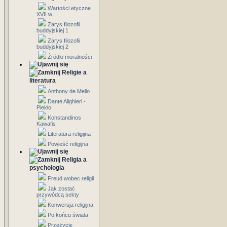
Wartości etyczne
XVII w.
Zarys filozofii
buddyjskiej 1
Zarys filozofii
buddyjskiej 2
Źródło moralności
Religie a
literatura
Anthony de Mello
Dante Alighieri -
Piekło
Konstandinos
Kawafis
Literatura religijna
Powieść religijna
Religia a
psychologia
Freud wobec religii
Jak zostać
przywódcą sekty
Konwersja religijna
Po końcu świata
Przeżycie