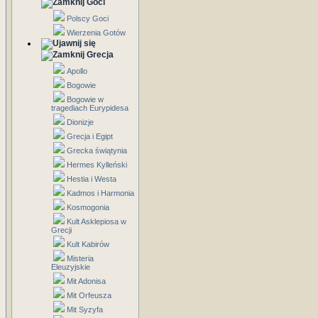
Goci
Polscy Goci
Wierzenia Gotów
Grecja
Apollo
Bogowie
Bogowie w
tragediach Eurypidesa
Dionizje
Grecja i Egipt
Grecka świątynia
Hermes Kylleński
Hestia i Westa
Kadmos i Harmonia
Kosmogonia
Kult Asklepiosa w
Grecji
Kult Kabirów
Misteria
Eleuzyjskie
Mit Adonisa
Mit Orfeusza
Mit Syzyfa