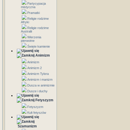
Partycypacja
mistyczna
Pramatki
Religie rodzime
Afryki
Religie rodzime
Australii
Wierzenia
pierwotne
Święte kamienie
Animizm
Animizm
Animizm 2
Animizm Tylora
Animizm i manizm
Dusza w animizmie
Dusze i duchy
Fetyszyzm
Fetyszyzm
Kult fetyszów
Szamanizm