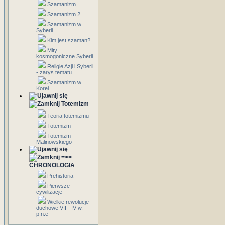
Szamanizm
Szamanizm 2
Szamanizm w
Syberii
Kim jest szaman?
Mity
kosmogoniczne Syberii
Religie Azji i Syberii
- zarys tematu
Szamanizm w
Korei
Totemizm
Teoria totemizmu
Totemizm
Totemizm
Malinowskiego
=>>
CHRONOLOGIA
Prehistoria
Pierwsze
cywilizacje
Wielkie rewolucje
duchowe VII - IV w.
p.n.e