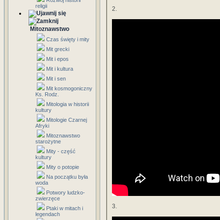
Rozwój historii
religii
2.
Mitoznawstwo
Czas święty i mity
Mit grecki
Mit i epos
Mit i kultura
Mit i sen
Mit kosmogoniczny
Ks. Rodz.
Mitologia w historii
kultury
Mitologie Czarnej
Afryki
Mitoznawstwo
starożytne
Mity - część
kultury
Mity o potopie
Na początku była
woda
Potwory ludzko-
zwierzęce
3.
Ptaki w mitach i
legendach