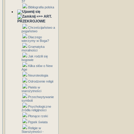
37
Bibliografia polska
=>> ART.
PRZEKROJOWE
Chrześcijaństwo a
pogaństwo
Dlaczego
wierzymy w Boga?
Gramatyka
moralności
Jak rodzili się
bogowie
Kilka słów o New
Age
Neuroteologia
Odrodzenie religii
Piekło w
starożytności
Przechwytywanie
symboli
Psychologiczne
źródła religijności
Płonące rzeki
Pępek świata
Religie w
Starożytności -