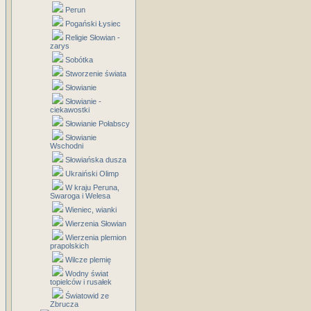
Perun
Pogański Łysiec
Religie Słowian -
zarys
Sobótka
Stworzenie świata
Słowianie
Słowianie -
ciekawostki
Słowianie Połabscy
Słowianie
Wschodni
Słowiańska dusza
Ukraiński Olimp
W kraju Peruna,
Swaroga i Welesa
Wieniec, wianki
Wierzenia Słowian
Wierzenia plemion
prapolskich
Wilcze plemię
Wodny świat
topielców i rusałek
Światowid ze
Zbrucza