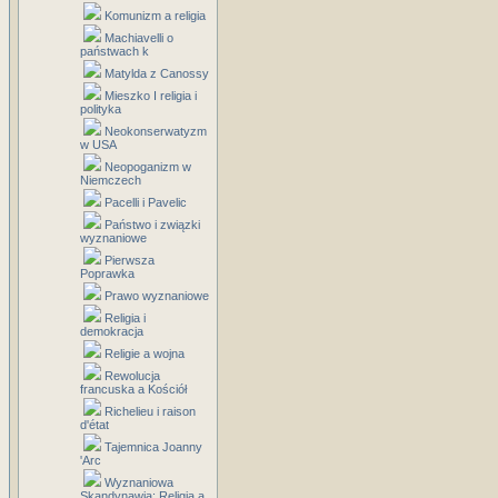
Komunizm a religia
Machiavelli o
państwach k
Matylda z Canossy
Mieszko I religia i
polityka
Neokonserwatyzm
w USA
Neopoganizm w
Niemczech
Pacelli i Pavelic
Państwo i związki
wyznaniowe
Pierwsza
Poprawka
Prawo wyznaniowe
Religia i
demokracja
Religie a wojna
Rewolucja
francuska a Kościół
Richelieu i raison
d'état
Tajemnica Joanny
'Arc
Wyznaniowa
Skandynawia: Religia a