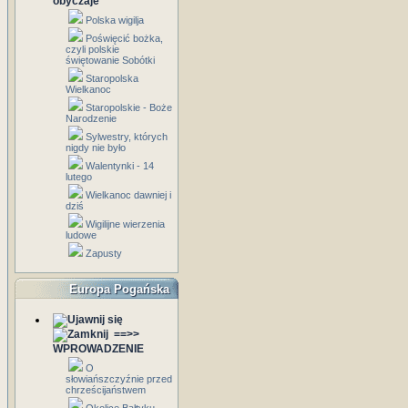
obyczaje
Polska wigilja
Poświęcić bożka,
czyli polskie
świętowanie Sobótki
Staropolska
Wielkanoc
Staropolskie - Boże
Narodzenie
Sylwestry, których
nigdy nie było
Walentynki - 14
lutego
Wielkanoc dawniej i
dziś
Wigilijne wierzenia
ludowe
Zapusty
Europa Pogańska
==>>
WPROWADZENIE
O
słowiańszczyźnie przed
chrześcijaństwem