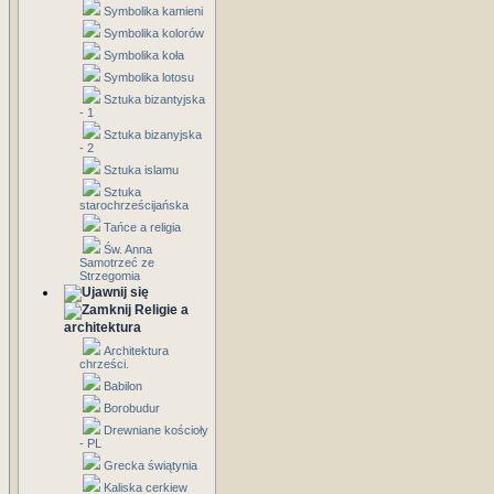
Symbolika kamieni
Symbolika kolorów
Symbolika koła
Symbolika lotosu
Sztuka bizantyjska
- 1
Sztuka bizanyjska
- 2
Sztuka islamu
Sztuka
starochrześcijańska
Tańce a religia
Św. Anna
Samotrzeć ze
Strzegomia
Religie a
architektura
Architektura
chrześci.
Babilon
Borobudur
Drewniane kościoły
- PL
Grecka świątynia
Kaliska cerkiew