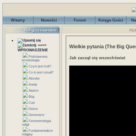
Witamy
Nowości
Forum
Księga Gości
Na
Religioznawstwo
FIL
==>>
Wielkie pytania (The Big Que
WPROWADZENIE
Podstawowa
Jak zaczął się wszechświat
terminologia
Czym jest kult?
Co to jest rytuał?
Absolut
Anioły
Ateizm
Bóg
Cud
Deizm
Demonizm
Fenomenologia
religii
Fundamentalizm
religijny