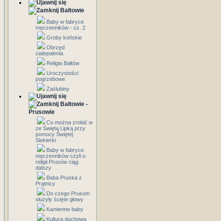
Bałtowie
Baby w fabryce
męczenników - cz. 2
Groby końskie
Obrzęd
ciałopalenia
Religia Bałtów
Uroczystości
pogrzebowe
Zaślubiny
Bałtowie -
Prusowie
Co można zrobić w
ze Świętą Lipką przy
pomocy Świętej
Siekierki
Baby w fabryce
męczenników czyli o
religii Prusów ciąg
dalszy
Baba Pruska z
Prątnicy
Do czego Prusom
służyły ścięte głowy
Kamienne baby
Kultura duchowa