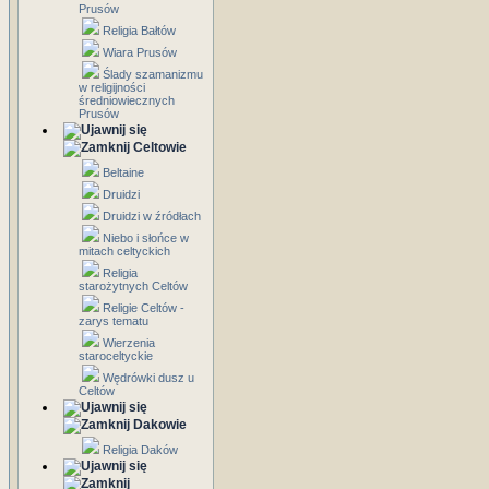
Prusów
Religia Bałtów
Wiara Prusów
Ślady szamanizmu
w religijności
średniowiecznych
Prusów
Celtowie
Beltaine
Druidzi
Druidzi w źródłach
Niebo i słońce w
mitach celtyckich
Religia
starożytnych Celtów
Religie Celtów -
zarys tematu
Wierzenia
staroceltyckie
Wędrówki dusz u
Celtów
Dakowie
Religia Daków