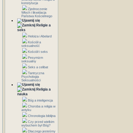
konstytucja
Zjednoczenie
Włoch i likwidacja
Państwa Kościelnego
Religie a
seks
Heloiza i Abelard
Kościół a
seksualność
Kościół i seks
Pesymizm
seksualny
Seks a celibat
Tantryczna
Psychologia
Seksualności
Religia a
nauka
Bóg a inteligencja
Choroba a religia w
antyku
Chronologia biblijna
Czy przed wielkim
wybuchem był Bóg?
Dlaczego jesteśmy