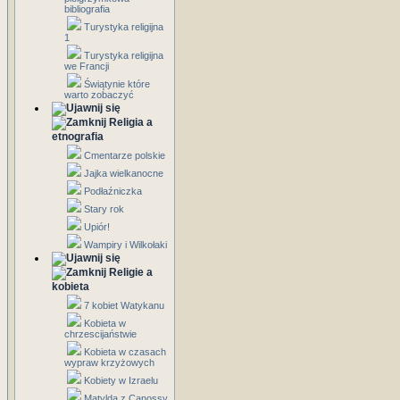
bibliografia
Turystyka religijna
1
Turystyka religijna
we Francji
Świątynie które
warto zobaczyć
Religia a
etnografia
Cmentarze polskie
Jajka wielkanocne
Podłaźniczka
Stary rok
Upiór!
Wampiry i Wilkołaki
Religie a
kobieta
7 kobiet Watykanu
Kobieta w
chrzescijaństwie
Kobieta w czasach
wypraw krzyżowych
Kobiety w Izraelu
Matylda z Canossy