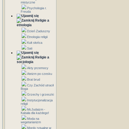
mistyczne
Psychologia r.
Freuda
Religie a
etnologia
Dzień Zaduszny
Etnologia religii
Kult słońca
Sati
Religie a
socjologia
Akty przemocy
Ateizm po czesku
Brat brud
Czy Zachód utracił
Boga
Grzechy i grzeszki
Instytucjonalizacja
religii
McJudaizm -
Kabała dla każdego!
Moda na
wegetarianizm
Mordy rytualne w