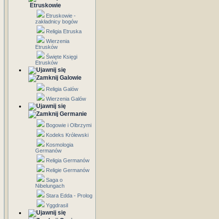
Etruskowie
Etruskowie -
zakładnicy bogów
Religia Etruska
Wierzenia
Etrusków
Święte Księgi
Etrusków
Galowie
Religia Galów
Wierzenia Galów
Germanie
Bogowie i Olbrzymi
Kodeks Królewski
Kosmologia
Germanów
Religia Germanów
Religie Germanów
Saga o
Nibelungach
Stara Edda - Prolog
Yggdrasil