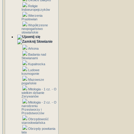
Okolice Bałtyku
Religie
Indoeuropejczyków
Wierzenia
Prasłowian
Współczesne
neopogaństwo
słowiańskie
Słowianie
Arkona
Badania nad
Słowianami
Kupalnocka
Ludowe
kosmogonie
Mazowsze
pogańskie
Mitologia - 1 cz. - O
wielkim dzbanie
Zerywanów
Mitologia - 2 cz. - O
narodzeniu
Przestworzy i
Przedstworzów
Obrzędowość
starosłowiańska
Obrzędy powitania
lata