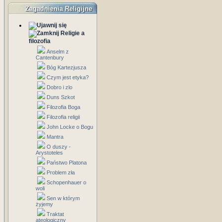
Zagadnienia Religijne
Religie a
filozofia
Anselm z
Cantenbury
Bóg Kartezjusza
Czym jest etyka?
Dobro i zlo
Duns Szkot
Filozofia Boga
Filozofia religii
John Locke o Bogu
Mantra
O duszy -
Arystoteles
Państwo Platona
Problem zła
Schopenhauer o
woli
Sen w którym
żyjemy
Traktat
ateologiczny