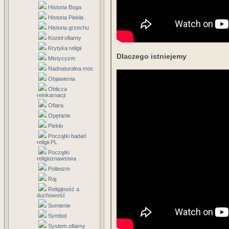
Historia Boga
Historia Piekła
Historia grzechu
Kozioł ofiarny
Krytyka religii
Dlaczego istniejemy
Mistycyzm
Nadnaturalna moc
Objawienia
Oblicza
reinkarnacji
Ofiara
Opętanie
Piekło
Początki badań
religii PL
Początki
religioznawstwa
Politeizm
Raj
Religijność a
duchowość
Sumienie
Symbol
System ofiarny