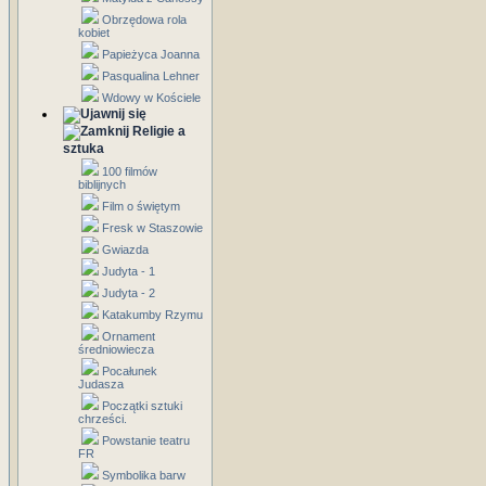
Obrzędowa rola
kobiet
Papieżyca Joanna
Pasqualina Lehner
Wdowy w Kościele
Religie a
sztuka
100 filmów
biblijnych
Film o świętym
Fresk w Staszowie
Gwiazda
Judyta - 1
Judyta - 2
Katakumby Rzymu
Ornament
średniowiecza
Pocałunek
Judasza
Początki sztuki
chrześci.
Powstanie teatru
FR
Symbolika barw