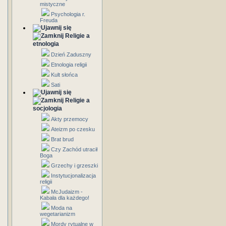
mistyczne
Psychologia r.
Freuda
Religie a
etnologia
Dzień Zaduszny
Etnologia religii
Kult słońca
Sati
Religie a
socjologia
Akty przemocy
Ateizm po czesku
Brat brud
Czy Zachód utracił
Boga
Grzechy i grzeszki
Instytucjonalizacja
religii
McJudaizm -
Kabała dla każdego!
Moda na
wegetarianizm
Mordy rytualne w