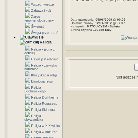
rewanżował im się sutym poczęstunkie
Wszechwiedza
Zabawa i kult
Zarys
Data utworzenia:
05/06/2009 @ 00:05
fenomenologii ofiary
Ostatnie zmiany:
12/04/2012 @ 07:07
Świetość
Kategoria :
KATOLICYZM - Święta
Strona czytana
102389 razy
Święta przestrzeń
Religia
Religia - jedna z
definicji
Czym jest religia?
Religia - zjawisko
naturalne
Klasyfikacja religii
Nikt jeszcze 
Etnologia religii
Religia
Bocheńskiego
Religia Durkheima
Religia Rousseau
Religia Skinnera
Religia
obywatelska
Religia w XIX wieku
Religia w kulturze