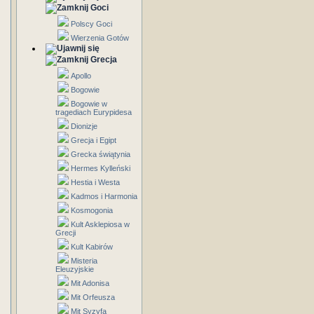
Goci
Polscy Goci
Wierzenia Gotów
Grecja
Apollo
Bogowie
Bogowie w
tragediach Eurypidesa
Dionizje
Grecja i Egipt
Grecka świątynia
Hermes Kylleński
Hestia i Westa
Kadmos i Harmonia
Kosmogonia
Kult Asklepiosa w
Grecji
Kult Kabirów
Misteria
Eleuzyjskie
Mit Adonisa
Mit Orfeusza
Mit Syzyfa