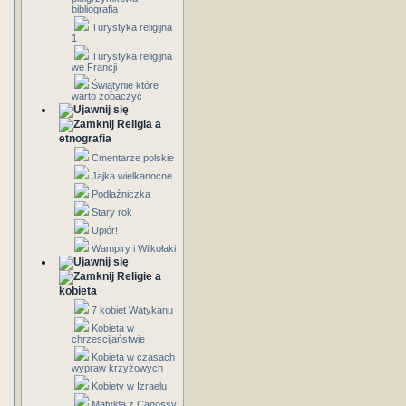
bibliografia
Turystyka religijna
1
Turystyka religijna
we Francji
Świątynie które
warto zobaczyć
Religia a
etnografia
Cmentarze polskie
Jajka wielkanocne
Podłaźniczka
Stary rok
Upiór!
Wampiry i Wilkołaki
Religie a
kobieta
7 kobiet Watykanu
Kobieta w
chrzescijaństwie
Kobieta w czasach
wypraw krzyżowych
Kobiety w Izraelu
Matylda z Canossy