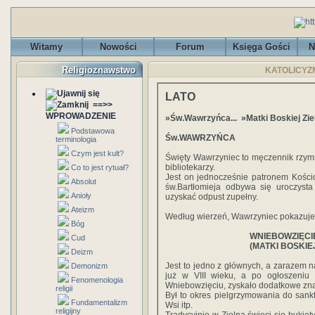
Witamy
Nowości
Forum
Księga Gości
N
Religioznawstwo
KATOLICYZM 
LATO
==>>
WPROWADZENIE
»Św.Wawrzyńca... »Matki Boskiej Zieln
Podstawowa
Św.WAWRZYŃCA
terminologia
Czym jest kult?
Święty Wawrzyniec to męczennik rzymsk
bibliotekarzy.
Co to jest rytuał?
Jest on jednocześnie patronem Kości
Absolut
św.Bartłomieja odbywa się uroczysta
Anioły
uzyskać odpust zupełny.
Ateizm
Według wierzeń, Wawrzyniec pokazuje, 
Bóg
WNIEBOWZIĘCI
Cud
(MATKI BOSKIE
Deizm
Jest to jedno z głównych, a zarazem n
Demonizm
już w VIII wieku, a po ogłoszeni
Fenomenologia
Wniebowzięciu, zyskało dodatkowe zn
religii
Był to okres pielgrzymowania do sankt
Fundamentalizm
Wsi itp.
religijny