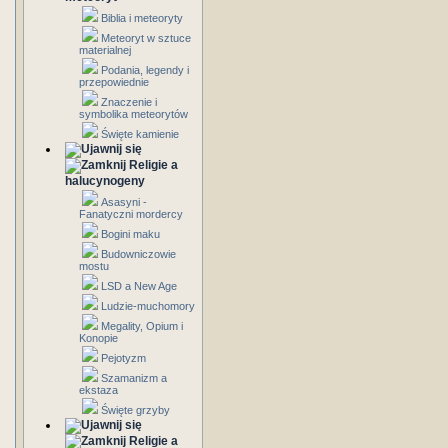
Biblia i meteoryty
Meteoryt w sztuce
materialnej
Podania, legendy i
przepowiednie
Znaczenie i
symbolika meteorytów
Święte kamienie
Religie a
halucynogeny
Asasyni -
Fanatyczni mordercy
Bogini maku
Budowniczowie
mostu
LSD a New Age
Ludzie-muchomory
Megality, Opium i
Konopie
Pejotyzm
Szamanizm a
ekstaza
Święte grzyby
Religie a