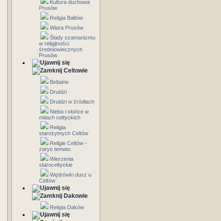
Kultura duchowa
Prusów
Religia Bałtów
Wiara Prusów
Ślady szamanizmu
w religijności
średniowiecznych
Prusów
Celtowie
Beltaine
Druidzi
Druidzi w źródłach
Niebo i słońce w
mitach celtyckich
Religia
starożytnych Celtów
Religie Celtów -
zarys tematu
Wierzenia
staroceltyckie
Wędrówki dusz u
Celtów
Dakowie
Religia Daków