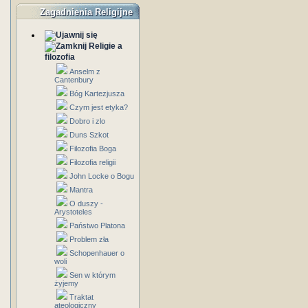
Zagadnienia Religijne
Religie a
filozofia
Anselm z
Cantenbury
Bóg Kartezjusza
Czym jest etyka?
Dobro i zlo
Duns Szkot
Filozofia Boga
Filozofia religii
John Locke o Bogu
Mantra
O duszy -
Arystoteles
Państwo Platona
Problem zła
Schopenhauer o
woli
Sen w którym
żyjemy
Traktat
ateologiczny