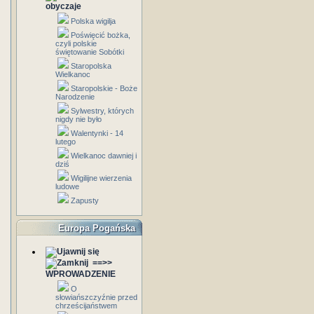
obyczaje
Polska wigilja
Poświęcić bożka,
czyli polskie
świętowanie Sobótki
Staropolska
Wielkanoc
Staropolskie - Boże
Narodzenie
Sylwestry, których
nigdy nie było
Walentynki - 14
lutego
Wielkanoc dawniej i
dziś
Wigilijne wierzenia
ludowe
Zapusty
Europa Pogańska
==>>
WPROWADZENIE
O
słowiańszczyźnie przed
chrześcijaństwem