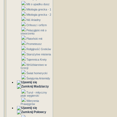
Mit o upadku dusz
Mitologia grecka - 1
Mitologia grecka - 2
Nić Ariadny
Orfeusz i orfizm
Pelazgijski mit o
stworzeniu
Platoński mit
Prometeusz
Religijność Greków
Starożytne misteria
Tajemnica Krety
Wróżbiarstwo w
Grecji
Świat homerycki
Świątynia Artemidy
Madziarzy
Turul - mityczny
ptak węgierski
Wierzenia
Prawęgrów
Połowcy