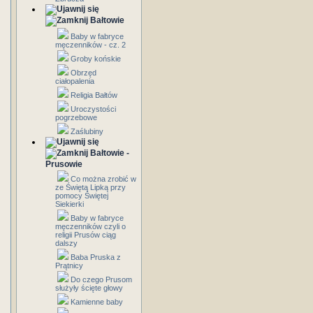
Bałtowie
Baby w fabryce
męczenników - cz. 2
Groby końskie
Obrzęd
ciałopalenia
Religia Bałtów
Uroczystości
pogrzebowe
Zaślubiny
Bałtowie -
Prusowie
Co można zrobić w
ze Świętą Lipką przy
pomocy Świętej
Siekierki
Baby w fabryce
męczenników czyli o
religii Prusów ciąg
dalszy
Baba Pruska z
Prątnicy
Do czego Prusom
służyły ścięte głowy
Kamienne baby