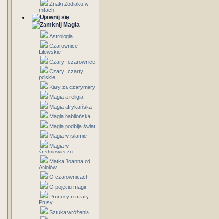
Znaki Zodiaku w
mitach
Magia
Astrologia
Czarownice
Litewskie
Czary i czarownice
Czary i czarty
polskie
Kary za czarymary
Magia a religia
Magia afrykańska
Magia babilońska
Magia podbija świat
Magia w islamie
Magia w
średniowieczu
Matka Joanna od
Aniołów
O czarownicach
O pojęciu magii
Procesy o czary -
Prusy
Sztuka wróżenia