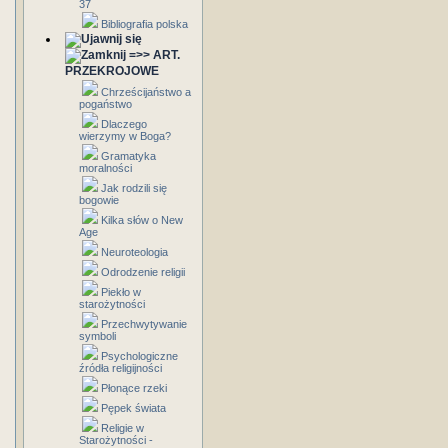
37
Bibliografia polska
=>> ART.
PRZEKROJOWE
Chrześcijaństwo a
pogaństwo
Dlaczego
wierzymy w Boga?
Gramatyka
moralności
Jak rodzili się
bogowie
Kilka słów o New
Age
Neuroteologia
Odrodzenie religii
Piekło w
starożytności
Przechwytywanie
symboli
Psychologiczne
źródła religijności
Płonące rzeki
Pępek świata
Religie w
Starożytności -