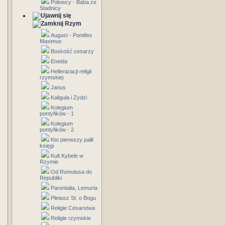
Połowcy - Baba ze
Stadnicy
Rzym
August - Pontifex
Maximus
Boskość cesarzy
Eneida
Hellenizacji religii
rzymskiej
Janus
Kaligula i Żydzi
Kolegium
pontyfików - 1
Kolegium
pontyfików - 2
Kto pierwszy palił
księgi
Kult Kybele w
Rzymie
Od Romulusa do
Republiki
Parentalia, Lemuria
Pliniusz St. o Bogu
Religie Cesarstwa
Religie rzymskie