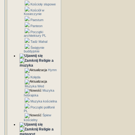
Kościoły słupowe
Kościół w
Kosieczynie
Paestum
Panteon
Początki
architektury PL
Tadż Mahal
Świątynie
buddyjskie
Religie a
muzyka
Hymn
Kolęda
Muzyka Wed
Muzyka
hebrajska
Muzyka kościelna
Początki polifonii
PL
Śpiew
kościelny
Religie a
meteoryt