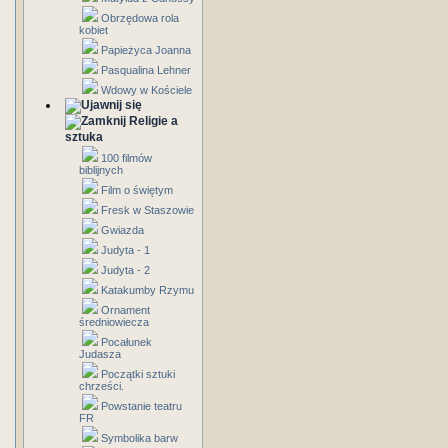
Obrzędowa rola
kobiet
Papieżyca Joanna
Pasqualina Lehner
Wdowy w Kościele
Religie a
sztuka
100 filmów
biblijnych
Film o świętym
Fresk w Staszowie
Gwiazda
Judyta - 1
Judyta - 2
Katakumby Rzymu
Ornament
średniowiecza
Pocałunek
Judasza
Początki sztuki
chrześci.
Powstanie teatru
FR
Symbolika barw