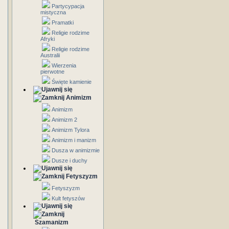
Partycypacja
mistyczna
Pramatki
Religie rodzime
Afryki
Religie rodzime
Australii
Wierzenia
pierwotne
Święte kamienie
Animizm
Animizm
Animizm 2
Animizm Tylora
Animizm i manizm
Dusza w animizmie
Dusze i duchy
Fetyszyzm
Fetyszyzm
Kult fetyszów
Szamanizm