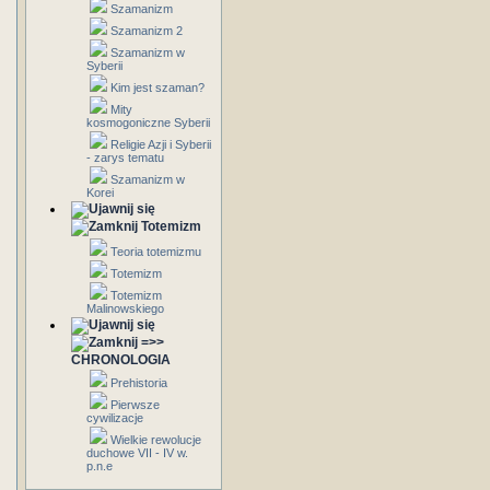
Szamanizm
Szamanizm 2
Szamanizm w
Syberii
Kim jest szaman?
Mity
kosmogoniczne Syberii
Religie Azji i Syberii
- zarys tematu
Szamanizm w
Korei
Totemizm
Teoria totemizmu
Totemizm
Totemizm
Malinowskiego
=>>
CHRONOLOGIA
Prehistoria
Pierwsze
cywilizacje
Wielkie rewolucje
duchowe VII - IV w.
p.n.e