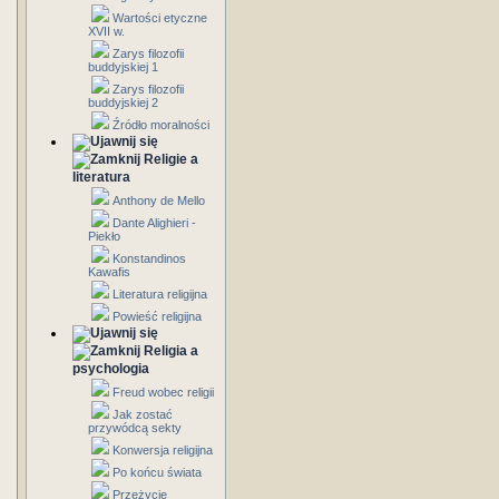
Wartości etyczne
XVII w.
Zarys filozofii
buddyjskiej 1
Zarys filozofii
buddyjskiej 2
Źródło moralności
Religie a
literatura
Anthony de Mello
Dante Alighieri -
Piekło
Konstandinos
Kawafis
Literatura religijna
Powieść religijna
Religia a
psychologia
Freud wobec religii
Jak zostać
przywódcą sekty
Konwersja religijna
Po końcu świata
Przeżycie