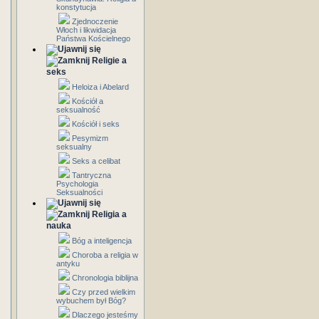
konstytucja
Zjednoczenie
Włoch i likwidacja
Państwa Kościelnego
Religie a
seks
Heloiza i Abelard
Kościół a
seksualność
Kościół i seks
Pesymizm
seksualny
Seks a celibat
Tantryczna
Psychologia
Seksualności
Religia a
nauka
Bóg a inteligencja
Choroba a religia w
antyku
Chronologia biblijna
Czy przed wielkim
wybuchem był Bóg?
Dlaczego jesteśmy