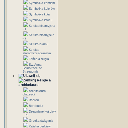
Symbolika kamieni
Symbolika kolorów
Symbolika koła
Symbolika lotosu
Sztuka bizantyjska
- 1
Sztuka bizanyjska
- 2
Sztuka islamu
Sztuka
starochrześcijańska
Tańce a religia
Św. Anna
Samotrzeć ze
Strzegomia
Religie a
architektura
Architektura
chrześci.
Babilon
Borobudur
Drewniane kościoły
- PL
Grecka świątynia
Kaliska cerkiew