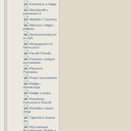
Komunizm a religia
Machiavelli o
państwach k
Matylda z Canossy
Mieszko I religia i
polityka
Neokonserwatyzm
w USA
Neopoganizm w
Niemczech
Pacelli i Pavelic
Państwo i związki
wyznaniowe
Pierwsza
Poprawka
Prawo wyznaniowe
Religia i
demokracja
Religie a wojna
Rewolucja
francuska a Kościół
Richelieu i raison
d'état
Tajemnica Joanny
'Arc
Wyznaniowa
Skandynawia: Religia a