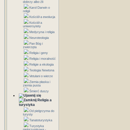
dobrzy albo źli
Karol Darwin o
religii
Kościół a ewolucja
Kościół a
uniwersytety
Medycyna i religia
Neuroteologia
Pan Bóg i
zwierzęta
Religia i geny
Religia i moralność
Religie a ekologia
Teologia Newtona
Vetulani o wierze
Ziemia płaska i
ziemia pusta
Śmierć duszy
Religia a
turystyka
Od pielgrzyma do
turysty
Tanatoturystyka
Turystyka
pielgrzymkowa -