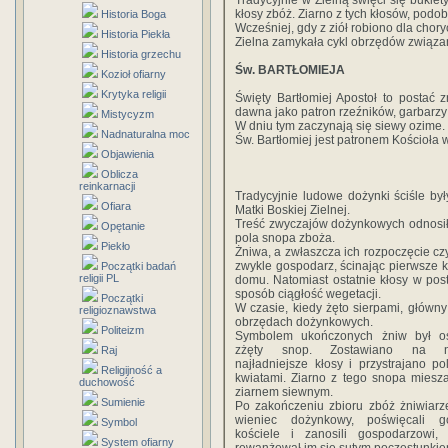
Tradycyjnie w Zielną święci się bukiety
kłosy zbóż. Ziarno z tych kłosów, pod
Historia Boga
Wcześniej, gdy z ziół robiono dla cho
Historia Piekła
Zielna zamykała cykl obrzędów związa
Historia grzechu
Św. BARTŁOMIEJA
Kozioł ofiarny
Krytyka religii
Święty Bartłomiej Apostoł to postać 
dawna jako patron rzeźników, garbarzy i
Mistycyzm
W dniu tym zaczynają się siewy ozime.
Nadnaturalna moc
Św. Bartłomiej jest patronem Kościoła
Objawienia
Oblicza
reinkarnacji
Tradycyjnie ludowe dożynki ściśle by
Ofiara
Matki Boskiej Zielnej.
Treść zwyczajów dożynkowych odnosiła
Opętanie
pola snopa zboża.
Piekło
Żniwa, a zwłaszcza ich rozpoczęcie cz
zwykle gospodarz, ścinając pierwsze 
Początki badań
religii PL
domu. Natomiast ostatnie kłosy w pos
sposób ciągłość wegetacji.
Początki
W czasie, kiedy żęto sierpami, główny
religioznawstwa
obrzędach dożynkowych.
Politeizm
Symbolem ukończonych żniw był os
zżęty snop. Zostawiano na n
Raj
najładniejsze kłosy i przystrajano po
Religijność a
kwiatami. Ziarno z tego snopa miesz
duchowość
ziarnem siewnym.
Sumienie
Po zakończeniu zbioru zbóż żniwiarze
wieniec dożynkowy, poświęcali 
Symbol
kościele i zanosili gospodarzowi, 
System ofiarny