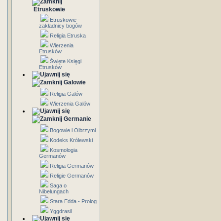
Etruskowie
Etruskowie -
zakładnicy bogów
Religia Etruska
Wierzenia
Etrusków
Święte Księgi
Etrusków
Galowie
Religia Galów
Wierzenia Galów
Germanie
Bogowie i Olbrzymi
Kodeks Królewski
Kosmologia
Germanów
Religia Germanów
Religie Germanów
Saga o
Nibelungach
Stara Edda - Prolog
Yggdrasil