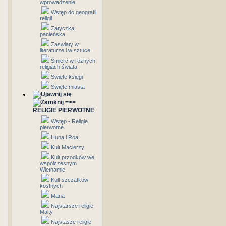
wprowadzenie
Wstęp do geografii
religii
Zatyczka
panieńska
Zaświaty w
literaturze i w sztuce
Śmierć w różnych
religiach świata
Święte księgi
Święte miasta
=>>
RELIGIE PIERWOTNE
Wstęp - Religie
pierwotne
Huna i Roa
Kult Macierzy
Kult przodków we
współczesnym
Wietnamie
Kult szczątków
kostnych
Mana
Najstarsze religie
Malty
Najstasze religie