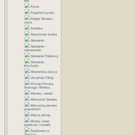
lata
Perun
Pogański Łysiec
Religie Słowian -
zarys
Sobótka
Stworzenie świata
Słowianie
Słowianie -
ciekawostki
Słowianie Połabscy
Słowianie
Wschodni
Słowiańska dusza
Ukraiński Olimp
W kraju Peruna,
Swaroga i Welesa
Wieniec, wianki
Wierzenia Słowian
Wierzenia plemion
prapolskich
Wilcze plemię
Wodny świat
topielców i rusałek
Światowid ze
Zbrucza