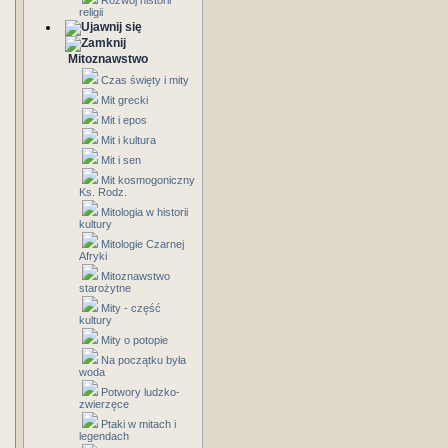
Rozwój historii
religii
Mitoznawstwo
Czas święty i mity
Mit grecki
Mit i epos
Mit i kultura
Mit i sen
Mit kosmogoniczny
Ks. Rodz.
Mitologia w historii
kultury
Mitologie Czarnej
Afryki
Mitoznawstwo
starożytne
Mity - część
kultury
Mity o potopie
Na początku była
woda
Potwory ludzko-
zwierzęce
Ptaki w mitach i
legendach