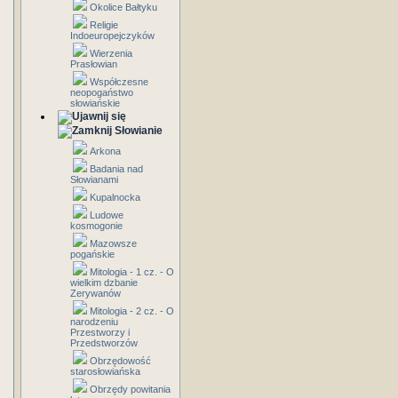
Okolice Bałtyku
Religie
Indoeuropejczyków
Wierzenia
Prasłowian
Współczesne
neopogaństwo
słowiańskie
Słowianie
Arkona
Badania nad
Słowianami
Kupalnocka
Ludowe
kosmogonie
Mazowsze
pogańskie
Mitologia - 1 cz. - O
wielkim dzbanie
Zerywanów
Mitologia - 2 cz. - O
narodzeniu
Przestworzy i
Przedstworzów
Obrzędowość
starosłowiańska
Obrzędy powitania