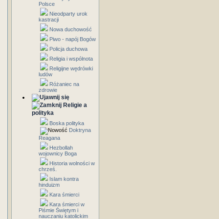
Polsce
Nieodparty urok
kastracji
Nowa duchowość
Piwo - napój Bogów
Policja duchowa
Religia i wspólnota
Religijne wędrówki
ludów
Różaniec na
zdrowie
Religie a
polityka
Boska polityka
Doktryna
Reagana
Hezbollah
wojownicy Boga
Historia wolności w
chrześ.
Islam kontra
hinduizm
Kara śmierci
Kara śmierci w
Piśmie Świętym i
nauczaniu katolickim