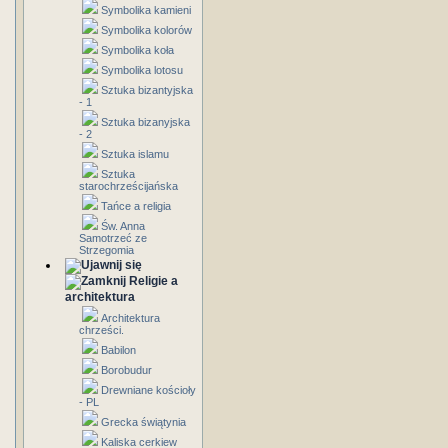
Symbolika kamieni
Symbolika kolorów
Symbolika koła
Symbolika lotosu
Sztuka bizantyjska
- 1
Sztuka bizanyjska
- 2
Sztuka islamu
Sztuka
starochrześcijańska
Tańce a religia
Św. Anna
Samotrzeć ze
Strzegomia
Religie a
architektura
Architektura
chrześci.
Babilon
Borobudur
Drewniane kościoły
- PL
Grecka świątynia
Kaliska cerkiew