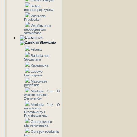
Okolice Bałtyku
Religie
Indoeuropejczyków
Wierzenia
Prasłowian
Współczesne
neopogaństwo
słowiańskie
Słowianie
Arkona
Badania nad
Słowianami
Kupalnocka
Ludowe
kosmogonie
Mazowsze
pogańskie
Mitologia - 1 cz. - O
wielkim dzbanie
Zerywanów
Mitologia - 2 cz. - O
narodzeniu
Przestworzy i
Przedstworzów
Obrzędowość
starosłowiańska
Obrzędy powitania
lata