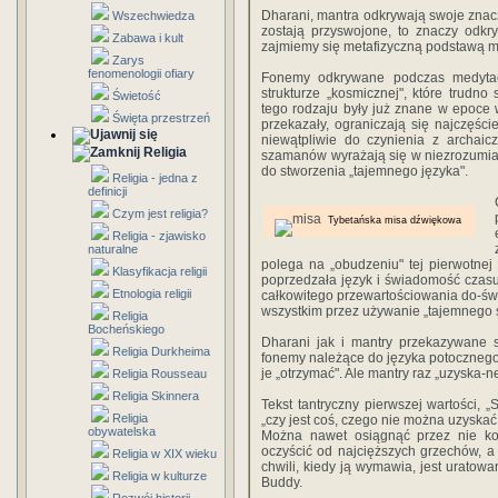
Dharani, mantra odkrywają swoje znacz
Wszechwiedza
zostają przyswojone, to znaczy odkry
Zabawa i kult
zajmiemy się metafizyczną podstawą m
Zarys
fenomenologii ofiary
Fonemy odkrywane podczas medytac
strukturze „kosmicznej", które trudno
Świetość
tego rodzaju były już znane w epoce w
Święta przestrzeń
przekazały, ograniczają się najczęśc
niewątpliwie do czynienia z archaic
Religia
szamanów wyrażają się w niezrozumia
do stworzenia „tajemnego języka".
Religia - jedna z
definicji
Czym jest religia?
Tybetańska misa dźwiękowa
Religia - zjawisko
naturalne
polega na „obudzeniu" tej pierwotne
Klasyfikacja religii
poprzedzała język i świadomość czasu
Etnologia religii
całkowitego przewartościowania do-świ
wszystkim przez używanie „tajemnego 
Religia
Bocheńskiego
Dharani jak i mantry przekazywane są
Religia Durkheima
fonemy należące do języka potocznego a
je „otrzymać". Ale mantry raz „uzyska-
Religia Rousseau
Religia Skinnera
Tekst tantryczny pierwszej wartości, 
Religia
„czy jest coś, czego nie można uzyskać 
obywatelska
Można nawet osiągnąć przez nie k
oczyścić od najcięższych grzechów, 
Religia w XIX wieku
chwili, kiedy ją wymawia, jest uratow
Religia w kulturze
Buddy.