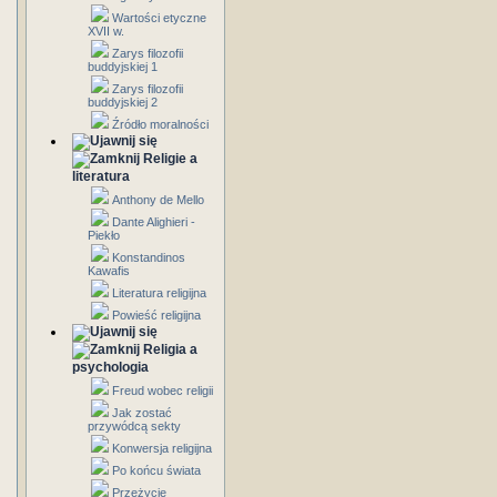
Wartości etyczne
XVII w.
Zarys filozofii
buddyjskiej 1
Zarys filozofii
buddyjskiej 2
Źródło moralności
Religie a
literatura
Anthony de Mello
Dante Alighieri -
Piekło
Konstandinos
Kawafis
Literatura religijna
Powieść religijna
Religia a
psychologia
Freud wobec religii
Jak zostać
przywódcą sekty
Konwersja religijna
Po końcu świata
Przeżycie