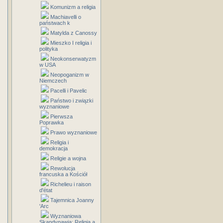
Komunizm a religia
Machiavelli o
państwach k
Matylda z Canossy
Mieszko I religia i
polityka
Neokonserwatyzm
w USA
Neopoganizm w
Niemczech
Pacelli i Pavelic
Państwo i związki
wyznaniowe
Pierwsza
Poprawka
Prawo wyznaniowe
Religia i
demokracja
Religie a wojna
Rewolucja
francuska a Kościół
Richelieu i raison
d'état
Tajemnica Joanny
'Arc
Wyznaniowa
Skandynawia: Religia a