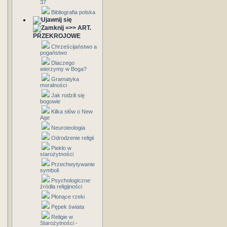
37
Bibliografia polska
=>> ART.
PRZEKROJOWE
Chrześcijaństwo a
pogaństwo
Dlaczego
wierzymy w Boga?
Gramatyka
moralności
Jak rodzili się
bogowie
Kilka słów o New
Age
Neuroteologia
Odrodzenie religii
Piekło w
starożytności
Przechwytywanie
symboli
Psychologiczne
źródła religijności
Płonące rzeki
Pępek świata
Religie w
Starożytności -