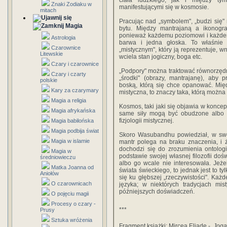
ciała ludzkiego, jak i między ty
Znaki Zodiaku w
manifestującymi się w kosmosie.
mitach
Pracując nad „symbolem", „budzi się"
Magia
bytu. Między mantrajaną a ikonogra
ponieważ każdemu poziomowi i każdem
Astrologia
barwa i jedna głoska. To właśnie
Czarownice
„mistycznym", który ją reprezentuje, w
Litewskie
wciela stan jogiczny, boga etc.
Czary i czarownice
„Podpory" można traktować równorzędn
Czary i czarty
„środki" (obrazy, mantrajanę), aby 
polskie
boską, którą się chce opanować. Międ
Kary za czarymary
mistyczna, to znaczy taka, którą można
Magia a religia
Kosmos, taki jaki się objawia w koncepc
Magia afrykańska
same siły mogą być obudzone albo 
fizjologii mistycznej.
Magia babilońska
Magia podbija świat
Skoro Wasubandhu powiedział, w swo
Magia w islamie
mantr polega na braku znaczenia, i
dochodzi się do zrozumienia ontologi
Magia w
podstawie swojej własnej filozofii do
średniowieczu
albo go wcale nie interesowała. Jeże
Matka Joanna od
świata świeckiego, to jednak jest to t
Aniołów
się ku głębszej „rzeczywistości". Ka
O czarownicach
języka; w niektórych tradycjach mi
późniejszych doświadczeń.
O pojęciu magii
Procesy o czary -
***
Prusy
Sztuka wróżenia
Fragment książki: Mircea Eliade -
Joga