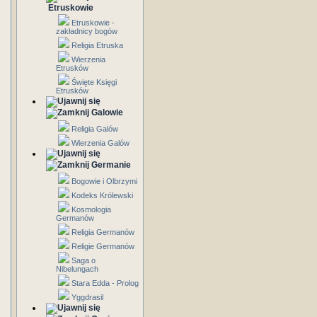
Etruskowie
Etruskowie -
zakładnicy bogów
Religia Etruska
Wierzenia
Etrusków
Święte Księgi
Etrusków
Galowie
Religia Galów
Wierzenia Galów
Germanie
Bogowie i Olbrzymi
Kodeks Królewski
Kosmologia
Germanów
Religia Germanów
Religie Germanów
Saga o
Nibelungach
Stara Edda - Prolog
Yggdrasil