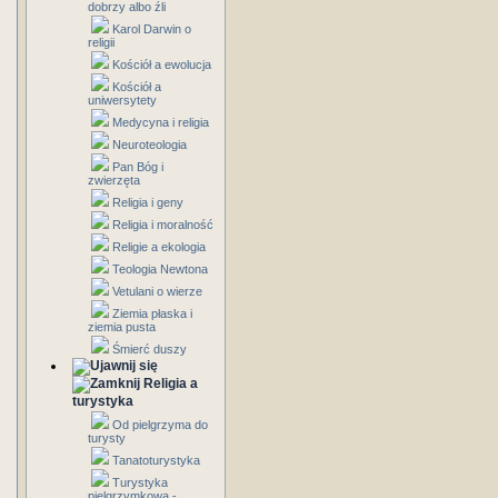
dobrzy albo źli
Karol Darwin o
religii
Kościół a ewolucja
Kościół a
uniwersytety
Medycyna i religia
Neuroteologia
Pan Bóg i
zwierzęta
Religia i geny
Religia i moralność
Religie a ekologia
Teologia Newtona
Vetulani o wierze
Ziemia płaska i
ziemia pusta
Śmierć duszy
Religia a
turystyka
Od pielgrzyma do
turysty
Tanatoturystyka
Turystyka
pielgrzymkowa -