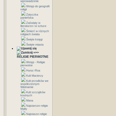
wprowadzenie
Wstęp do geografii
religii
Zatyczka
panieńska
Zaświaty w
literaturze i w sztuce
Śmierć w różnych
religiach świata
Święte księgi
Święte miasta
=>>
RELIGIE PIERWOTNE
Wstęp - Religie
pierwotne
Huna i Roa
Kult Macierzy
Kult przodków we
współczesnym
Wietnamie
Kult szczątków
kostnych
Mana
Najstarsze religie
Malty
Najstasze religie