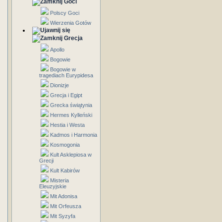
Goci
Polscy Goci
Wierzenia Gotów
Grecja
Apollo
Bogowie
Bogowie w
tragediach Eurypidesa
Dionizje
Grecja i Egipt
Grecka świątynia
Hermes Kylleński
Hestia i Westa
Kadmos i Harmonia
Kosmogonia
Kult Asklepiosa w
Grecji
Kult Kabirów
Misteria
Eleuzyjskie
Mit Adonisa
Mit Orfeusza
Mit Syzyfa