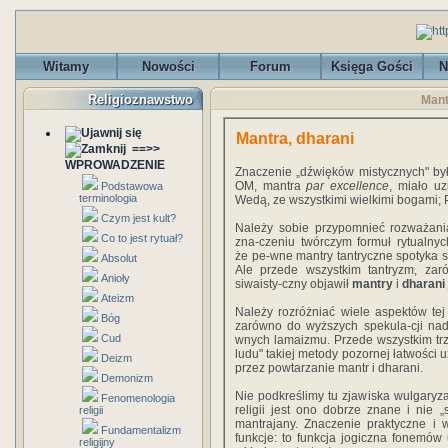
Witamy
Nowości
Forum
Księga Gości
N
Religioznawstwo
Mant
Mantra, dharani
==>>
WPROWADZENIE
Znaczenie „dźwięków mistycznych" by
OM, mantra
par excellence
, miało u
Podstawowa
terminologia
Wedą, ze wszystkimi wielkimi bogami; 
Czym jest kult?
Należy sobie przypomnieć rozważan
Co to jest rytuał?
zna-czeniu twórczym formuł rytualnyc
że pe-wne mantry tantryczne spotyka 
Absolut
Ale przede wszystkim tantryzm, zar
Anioły
siwaisty-czny objawił
mantry
i
dharani
Ateizm
Należy rozróżniać wiele aspektów tej o
Bóg
zarówno do wyższych spekula-cji nad
Cud
wnych lamaizmu. Przede wszystkim tr
ludu" takiej metody pozornej łatwości 
Deizm
przez powtarzanie mantr i dharani.
Demonizm
Nie podkreślimy tu zjawiska wulgaryzac
Fenomenologia
religii jest ono dobrze znane i nie
religii
mantrajany. Znaczenie praktyczne i 
Fundamentalizm
funkcje: to funkcja jogiczna fonemów
religijny