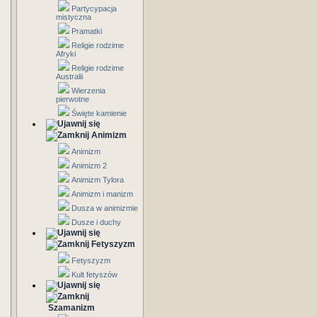
Partycypacja
mistyczna
Pramatki
Religie rodzime
Afryki
Religie rodzime
Australii
Wierzenia
pierwotne
Święte kamienie
Animizm
Animizm
Animizm 2
Animizm Tylora
Animizm i manizm
Dusza w animizmie
Dusze i duchy
Fetyszyzm
Fetyszyzm
Kult fetyszów
Szamanizm