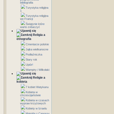
bibliografia
Turystyka religijna
1
Turystyka religijna
we Francji
Świątynie które
warto zobaczyć
Religia a
etnografia
Cmentarze polskie
Jajka wielkanocne
Podłaźniczka
Stary rok
Upiór!
Wampiry i Wilkołaki
Religie a
kobieta
7 kobiet Watykanu
Kobieta w
chrzescijaństwie
Kobieta w czasach
wypraw krzyżowych
Kobiety w Izraelu
Matylda z Canossy