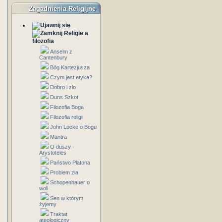
Zagadnienia Religijne
Religie a
filozofia
Anselm z
Cantenbury
Bóg Kartezjusza
Czym jest etyka?
Dobro i zlo
Duns Szkot
Filozofia Boga
Filozofia religii
John Locke o Bogu
Mantra
O duszy -
Arystoteles
Państwo Platona
Problem zła
Schopenhauer o
woli
Sen w którym
żyjemy
Traktat
ateologiczny