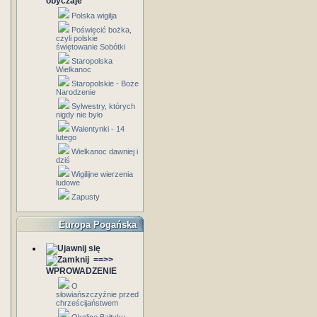
obyczaje
Polska wigilja
Poświęcić bożka,
czyli polskie
świętowanie Sobótki
Staropolska
Wielkanoc
Staropolskie - Boże
Narodzenie
Sylwestry, których
nigdy nie było
Walentynki - 14
lutego
Wielkanoc dawniej i
dziś
Wigilijne wierzenia
ludowe
Zapusty
Europa Pogańska
==>>
WPROWADZENIE
O
słowiańszczyźnie przed
chrześcijaństwem