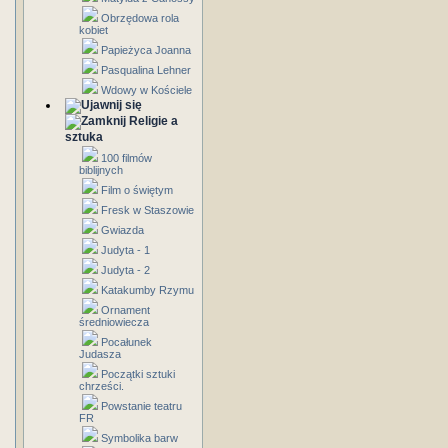
Obrzędowa rola
kobiet
Papieżyca Joanna
Pasqualina Lehner
Wdowy w Kościele
Religie a
sztuka
100 filmów
biblijnych
Film o świętym
Fresk w Staszowie
Gwiazda
Judyta - 1
Judyta - 2
Katakumby Rzymu
Ornament
średniowiecza
Pocałunek
Judasza
Początki sztuki
chrześci.
Powstanie teatru
FR
Symbolika barw