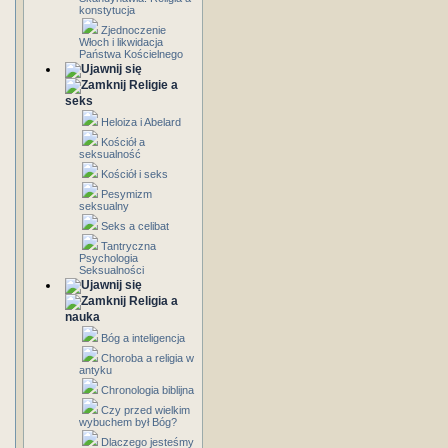
konstytucja
Zjednoczenie
Włoch i likwidacja
Państwa Kościelnego
Religie a
seks
Heloiza i Abelard
Kościół a
seksualność
Kościół i seks
Pesymizm
seksualny
Seks a celibat
Tantryczna
Psychologia
Seksualności
Religia a
nauka
Bóg a inteligencja
Choroba a religia w
antyku
Chronologia biblijna
Czy przed wielkim
wybuchem był Bóg?
Dlaczego jesteśmy