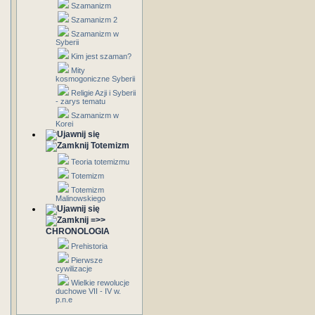
Szamanizm
Szamanizm 2
Szamanizm w
Syberii
Kim jest szaman?
Mity
kosmogoniczne Syberii
Religie Azji i Syberii
- zarys tematu
Szamanizm w
Korei
Totemizm
Teoria totemizmu
Totemizm
Totemizm
Malinowskiego
=>>
CHRONOLOGIA
Prehistoria
Pierwsze
cywilizacje
Wielkie rewolucje
duchowe VII - IV w.
p.n.e