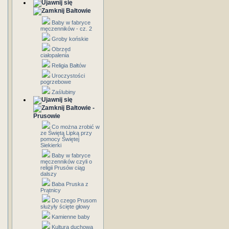
Bałtowie
Baby w fabryce
męczenników - cz. 2
Groby końskie
Obrzęd
ciałopalenia
Religia Bałtów
Uroczystości
pogrzebowe
Zaślubiny
Bałtowie -
Prusowie
Co można zrobić w
ze Świętą Lipką przy
pomocy Świętej
Siekierki
Baby w fabryce
męczenników czyli o
religii Prusów ciąg
dalszy
Baba Pruska z
Prątnicy
Do czego Prusom
służyły ścięte głowy
Kamienne baby
Kultura duchowa