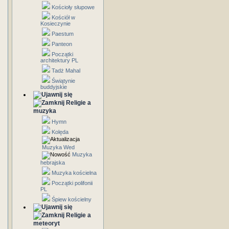
Kościoły słupowe
Kościół w
Kosieczynie
Paestum
Panteon
Początki
architektury PL
Tadż Mahal
Świątynie
buddyjskie
Religie a
muzyka
Hymn
Kolęda
Muzyka Wed
Muzyka
hebrajska
Muzyka kościelna
Początki polifonii
PL
Śpiew kościelny
Religie a
meteoryt