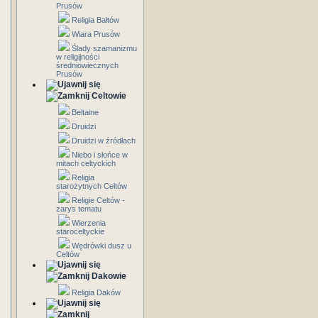
Prusów
Religia Bałtów
Wiara Prusów
Ślady szamanizmu
w religijności
średniowiecznych
Prusów
Celtowie
Beltaine
Druidzi
Druidzi w źródłach
Niebo i słońce w
mitach celtyckich
Religia
starożytnych Celtów
Religie Celtów -
zarys tematu
Wierzenia
staroceltyckie
Wędrówki dusz u
Celtów
Dakowie
Religia Daków