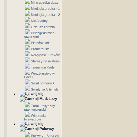
Mit o upadku dusz
Mitologia grecka - 1
Mitologia grecka - 2
Nić Ariadny
Orfeusz i orfizm
Pelazgijski mit o
stworzeniu
Platoński mit
Prometeusz
Religijność Greków
Starożytne misteria
Tajemnica Krety
Wróżbiarstwo w
Grecji
Świat homerycki
Świątynia Artemidy
Madziarzy
Turul - mityczny
ptak węgierski
Wierzenia
Prawęgrów
Połowcy
Połowcy - Baba ze