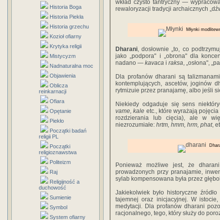
wkład czysto tantryczny — wypracowan
Historia Boga
rewaloryzacji tradycji archaicznych „d
Historia Piekła
Historia grzechu
Młynki modlitew
Kozioł ofiarny
Krytyka religii
Dharani
, dosłownie „to, co podtrzymu
jako „podpora" i „obrona" dla koncent
Mistycyzm
nadano —
kavaca
i
raksa
, „osłona", „p
Nadnaturalna moc
Objawienia
Dla profanów dharani są talizmanami
kontemplujących, ascetów, joginów dha
Oblicza
rytmizuie przez pranajamę, albo jeśli 
reinkarnacji
Ofiara
Niekiedy odgaduje się sens niektór
vame, kale
etc., które wyrażają pojęcia
Opętanie
rozdzierania lub cięcia), ale w 
Piekło
niezrozumiałe:
hrtm, hmm, hrm, phat
, e
Początki badań
religii PL
Dhar
Początki
religioznawstwa
Politeizm
Ponieważ możliwe jest, że dharan
prowadzonych przy pranajamie, inwenc
Raj
sylab kompensowana była przez głębok
Religijność a
duchowość
Jakiekolwiek było historyczne źródł
Sumienie
tajemnej oraz inicjacyjnej. W istocie
medytacji. Dla profanów dharani pozos
Symbol
racjonalnego, tego, który służy do po
System ofiarny