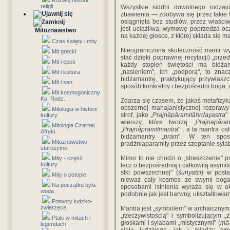
Rozwój historii
religii
Wszystkie siddhi dowolnego rodza
zbawienia — zdobywa się przez takie
osiągnięta bez studiów, przez właśc
jest uciążliwa; wymowę poprzedza ocz
Mitoznawstwo
na każdej głosce, z której składa się m
Czas święty i mity
Nieograniczona skuteczność mantr wy
Mit grecki
stać dzięki poprawnej recytacji) „prze
Mit i epos
każdy stopień świętości ma bidżam
„nasieniem", ich „podporą", to znac
Mit i kultura
bidżamantrę, praktykujący przywłaszc
Mit i sen
sposób konkretny i bezpośredni boga, s
Mit kosmogoniczny
Ks. Rodz.
Zdarza się czasem, że jakaś metafizyka
obszernej mahajanistycznej rozprawy
Mitologia w historii
strof, jako „
Prajnâpâramitâhrdayastra
"
kultury
wierszy, które tworzą „
Prajnapâram
Mitologie Czarnej
„
Prajnâpramitmantra
" ; a ta mantra o
Afryki
bidżamantry „
pram
". W ten sposó
Mitoznawstwo
pradżniaparamity przez szeptanie sylab
starożytne
Mimo to nie chodzi o „streszczenie" p
Mity - część
kultury
lecz o bezpośrednią i całkowitą asymil
stki powszechnej" (
śunyatci
) w posta
Mity o potopie
nieważ cały kosmos ze swymi boga
Na początku była
sposobami istnienia wyraża się w ok
woda
podobnie jak jest barwny, ukształtowany
Potwory ludzko-
zwierzęce
Mantra jest „symbolem" w archaicznym
„rzeczywistością" i symbolizującym „
Ptaki w mitach i
głoskami i sylabami „mistycznymi" (
mâ-
legendach