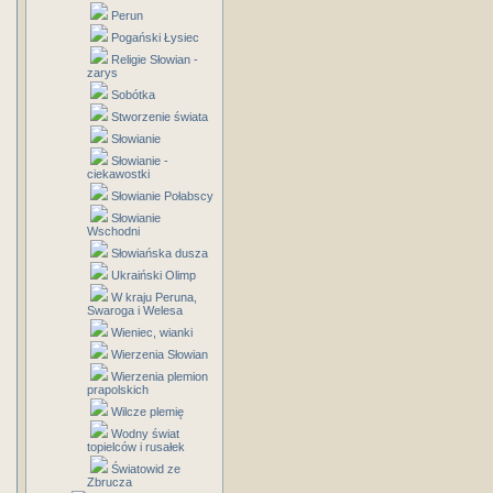
Perun
Pogański Łysiec
Religie Słowian -
zarys
Sobótka
Stworzenie świata
Słowianie
Słowianie -
ciekawostki
Słowianie Połabscy
Słowianie
Wschodni
Słowiańska dusza
Ukraiński Olimp
W kraju Peruna,
Swaroga i Welesa
Wieniec, wianki
Wierzenia Słowian
Wierzenia plemion
prapolskich
Wilcze plemię
Wodny świat
topielców i rusałek
Światowid ze
Zbrucza