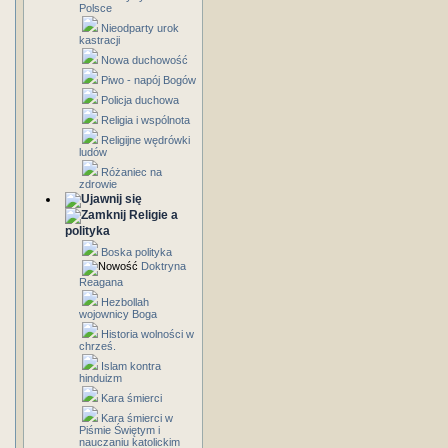
Polsce
Nieodparty urok
kastracji
Nowa duchowość
Piwo - napój Bogów
Policja duchowa
Religia i wspólnota
Religijne wędrówki
ludów
Różaniec na
zdrowie
Religie a
polityka
Boska polityka
Doktryna
Reagana
Hezbollah
wojownicy Boga
Historia wolności w
chrześ.
Islam kontra
hinduizm
Kara śmierci
Kara śmierci w
Piśmie Świętym i
nauczaniu katolickim