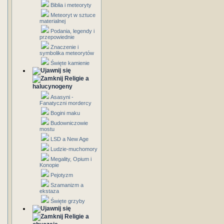
Biblia i meteoryty
Meteoryt w sztuce
materialnej
Podania, legendy i
przepowiednie
Znaczenie i
symbolika meteorytów
Święte kamienie
Religie a
halucynogeny
Asasyni -
Fanatyczni mordercy
Bogini maku
Budowniczowie
mostu
LSD a New Age
Ludzie-muchomory
Megality, Opium i
Konopie
Pejotyzm
Szamanizm a
ekstaza
Święte grzyby
Religie a