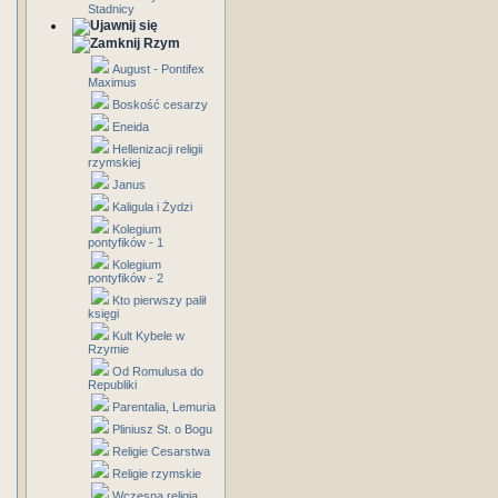
Stadnicy
Rzym
August - Pontifex
Maximus
Boskość cesarzy
Eneida
Hellenizacji religii
rzymskiej
Janus
Kaligula i Żydzi
Kolegium
pontyfików - 1
Kolegium
pontyfików - 2
Kto pierwszy palił
księgi
Kult Kybele w
Rzymie
Od Romulusa do
Republiki
Parentalia, Lemuria
Pliniusz St. o Bogu
Religie Cesarstwa
Religie rzymskie
Wczesna religia