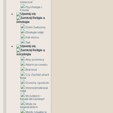
mistyczne
Psychologia r.
Freuda
Religie a
etnologia
Dzień Zaduszny
Etnologia religii
Kult słońca
Sati
Religie a
socjologia
Akty przemocy
Ateizm po czesku
Brat brud
Czy Zachód utracił
Boga
Grzechy i grzeszki
Instytucjonalizacja
religii
McJudaizm -
Kabała dla każdego!
Moda na
wegetarianizm
Mordy rytualne w