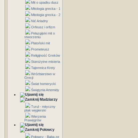
Mit o upadku dusz
Mitologia grecka - 1
Mitologia grecka - 2
Nić Ariadny
Orfeusz i orfizm
Pelazgijski mit o
stworzeniu
Platoński mit
Prometeusz
Religijność Greków
Starożytne misteria
Tajemnica Krety
Wróżbiarstwo w
Grecji
Świat homerycki
Świątynia Artemidy
Madziarzy
Turul - mityczny
ptak węgierski
Wierzenia
Prawęgrów
Połowcy
Połowcy - Baba ze