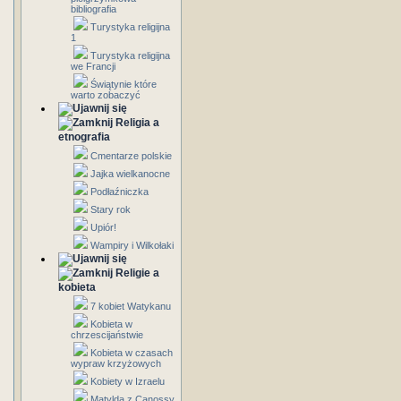
bibliografia
Turystyka religijna
1
Turystyka religijna
we Francji
Świątynie które
warto zobaczyć
Religia a
etnografia
Cmentarze polskie
Jajka wielkanocne
Podłaźniczka
Stary rok
Upiór!
Wampiry i Wilkołaki
Religie a
kobieta
7 kobiet Watykanu
Kobieta w
chrzescijaństwie
Kobieta w czasach
wypraw krzyżowych
Kobiety w Izraelu
Matylda z Canossy