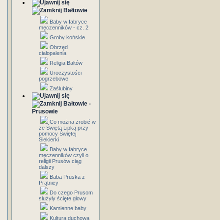
Bałtowie
Baby w fabryce
męczenników - cz. 2
Groby końskie
Obrzęd
ciałopalenia
Religia Bałtów
Uroczystości
pogrzebowe
Zaślubiny
Bałtowie -
Prusowie
Co można zrobić w
ze Świętą Lipką przy
pomocy Świętej
Siekierki
Baby w fabryce
męczenników czyli o
religii Prusów ciąg
dalszy
Baba Pruska z
Prątnicy
Do czego Prusom
służyły ścięte głowy
Kamienne baby
Kultura duchowa