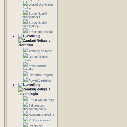
Wartości etyczne
XVII w.
Zarys filozofii
buddyjskiej 1
Zarys filozofii
buddyjskiej 2
Źródło moralności
Religie a
literatura
Anthony de Mello
Dante Alighieri -
Piekło
Konstandinos
Kawafis
Literatura religijna
Powieść religijna
Religia a
psychologia
Freud wobec religii
Jak zostać
przywódcą sekty
Konwersja religijna
Po końcu świata
Przeżycie