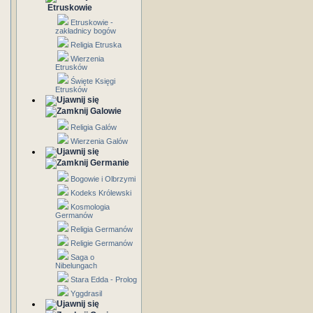
Etruskowie
Etruskowie -
zakładnicy bogów
Religia Etruska
Wierzenia
Etrusków
Święte Księgi
Etrusków
Galowie
Religia Galów
Wierzenia Galów
Germanie
Bogowie i Olbrzymi
Kodeks Królewski
Kosmologia
Germanów
Religia Germanów
Religie Germanów
Saga o
Nibelungach
Stara Edda - Prolog
Yggdrasil