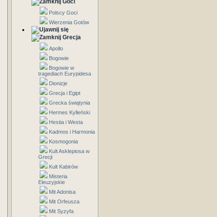
Goci
Polscy Goci
Wierzenia Gotów
Grecja
Apollo
Bogowie
Bogowie w
tragediach Eurypidesa
Dionizje
Grecja i Egipt
Grecka świątynia
Hermes Kylleński
Hestia i Westa
Kadmos i Harmonia
Kosmogonia
Kult Asklepiosa w
Grecji
Kult Kabirów
Misteria
Eleuzyjskie
Mit Adonisa
Mit Orfeusza
Mit Syzyfa