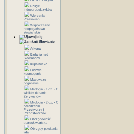
Okolice Bałtyku
Religie
Indoeuropejczyków
Wierzenia
Prasłowian
Współczesne
neopogaństwo
słowiańskie
Słowianie
Arkona
Badania nad
Słowianami
Kupalnocka
Ludowe
kosmogonie
Mazowsze
pogańskie
Mitologia - 1 cz. - O
wielkim dzbanie
Zerywanów
Mitologia - 2 cz. - O
narodzeniu
Przestworzy i
Przedstworzów
Obrzędowość
starosłowiańska
Obrzędy powitania
lata