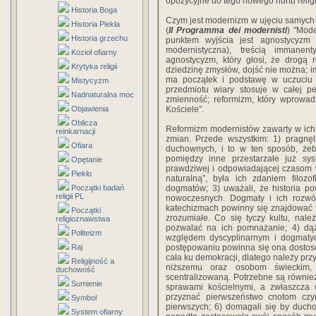
opozycyjne do tego nowego nurtu relig
Historia Boga
Czym jest modernizm w ujęciu samych
Historia Piekła
(
Il Programma dei modernisti
) "Mode
Historia grzechu
punktem wyjścia jest agnostycyzm (
modernistyczna), treścią immanen
Kozioł ofiarny
agnostycyzm, który głosi, że drogą
Krytyka religii
dziedzinę zmysłów, dojść nie można; i
ma początek i podstawę w uczuciu i
Mistycyzm
przedmiotu wiary stosuje w całej 
Nadnaturalna moc
zmienność; reformizm, który wprowa
Objawienia
Kościele”.
Oblicza
Reformizm modernistów zawarty w ich
reinkarnacji
zmian. Przede wszystkim: 1) pragnęl
Ofiara
duchownych, i to w ten sposób, żeby f
pomiędzy inne przestarzałe już sys
Opętanie
prawdziwej i odpowiadającej czasom w
Piekło
naturalną”, była ich zdaniem filozo
Początki badań
dogmatów; 3) uważali, że historia p
religii PL
nowoczesnych. Dogmaty i ich rozwój
katechizmach powinny się znajdować ty
Początki
zrozumiałe. Co się tyczy kultu, nal
religioznawstwa
pozwalać na ich pomnażanie; 4) dąż
Politeizm
względem dyscyplinarnym i dogmatyc
Raj
postępowaniu powinna się ona dostos
cała ku demokracji, dlatego należy prz
Religijność a
niższemu oraz osobom świeckim, 
duchowość
scentralizowaną. Potrzebne są równie
Sumienie
sprawami kościelnymi, a zwłaszcza w
przyznać pierwszeństwo cnotom cz
Symbol
pierwszych; 6) domagali się by duch
System ofiarny