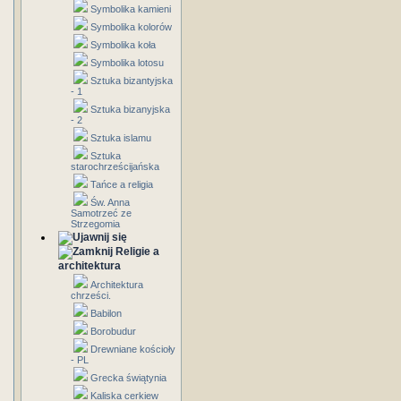
Symbolika kamieni
Symbolika kolorów
Symbolika koła
Symbolika lotosu
Sztuka bizantyjska
- 1
Sztuka bizanyjska
- 2
Sztuka islamu
Sztuka
starochrześcijańska
Tańce a religia
Św. Anna
Samotrzeć ze
Strzegomia
Religie a
architektura
Architektura
chrześci.
Babilon
Borobudur
Drewniane kościoły
- PL
Grecka świątynia
Kaliska cerkiew