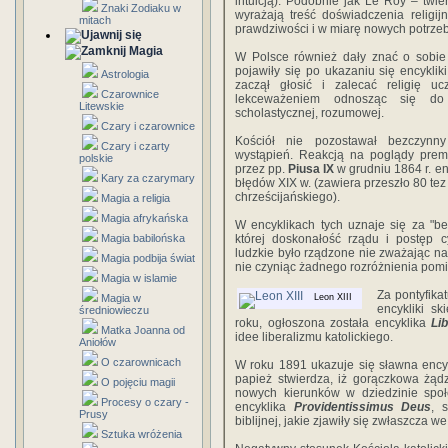
intuicją). Podobnie jak Le Roy – twier
Znaki Zodiaku w
wyrażają treść doświadczenia religi
mitach
prawdziwości i w miarę nowych potrzeb
Magia
W Polsce również dały znać o sobi
pojawiły się po ukazaniu się encyklik
Astrologia
zaczął głosić i zalecać religię uc
Czarownice
lekceważeniem odnosząc się do w
Litewskie
scholastycznej, rozumowej.
Czary i czarownice
Kościół nie pozostawał bezczynn
Czary i czarty
wystąpień. Reakcją na poglądy prem
polskie
przez pp.
Piusa IX
w grudniu 1864 r. en
Kary za czarymary
błędów XIX w. (zawiera przeszło 80 tez
chrześcijańskiego).
Magia a religia
Magia afrykańska
W encyklikach tych uznaje się za "b
Magia babilońska
której doskonałość rządu i postęp 
ludzkie było rządzone nie zważając na re
Magia podbija świat
nie czyniąc żadnego rozróżnienia pomi
Magia w islamie
Za pontyfika
Magia w
Leon XIII
encykliki 
średniowieczu
roku, ogłoszona została encyklika
Li
Matka Joanna od
idee liberalizmu katolickiego.
Aniołów
O czarownicach
W roku 1891 ukazuje się sławna ency
papież stwierdza, iż gorączkowa żąd
O pojęciu magii
nowych kierunków w dziedzinie spo
Procesy o czary -
encyklika
Providentissimus Deus
, 
Prusy
biblijnej, jakie zjawiły się zwłaszcza we
Sztuka wróżenia