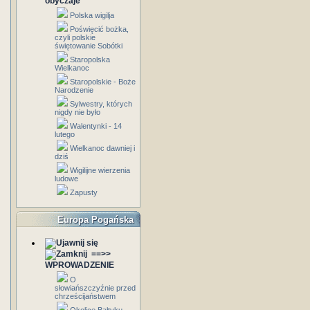
obyczaje
Polska wigilja
Poświęcić bożka,
czyli polskie
świętowanie Sobótki
Staropolska
Wielkanoc
Staropolskie - Boże
Narodzenie
Sylwestry, których
nigdy nie było
Walentynki - 14
lutego
Wielkanoc dawniej i
dziś
Wigilijne wierzenia
ludowe
Zapusty
Europa Pogańska
==>>
WPROWADZENIE
O
słowiańszczyźnie przed
chrześcijaństwem