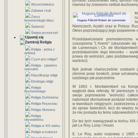
ponadto zastosowało swój sposób myś
Wszechwiedza
również by zniesiono celibat duchowny
Zabawa i kult
M
Zarys
n
fenomenologii ofiary
Hugues-Félicité-Robert de Lamennais
A
Niemczech, Austrii oraz w Polsce. Ruch
Świetość
Okres poprzedzający jego pojawienie 
Święta przestrzeń
Przedstawicielami premodernizmu 
Religia
czasopisma ”L’Avenir” (ukazywało się
de Lamennais i Ch. de Montalembert. 
Religia - jedna z
przedstawiciele tego kierunku – wys
definicji
prawa do wolności, jako podstawoweg
Czym jest religia?
wartości).
Religia - zjawisko
naturalne
Byli jednak równocześnie osobami gł
obronie praw boskich, praw uznawanyc
Klasyfikacja religii
ludzkiego jak poprzednie.
Etnologia religii
W 1863 r. Montalembert na Kongr
Religia
wygłosił dwa referaty. W pierwszym z
Bocheńskiego
swoje pojmowanie "wolności całkow
Religia Durkheima
natomiast sformułował postulat indef
Religia Rousseau
w kwestiach religijnych; zastrzeżenia
do spraw świeckich, lecz do władzy św
Religia Skinnera
że nie posiada ku temu odpowiednich k
Religia
obywatelska
Do tez tych nawiązywali w końcu XIX i
jak Le Roy, Loisy i Houin.
Religia w XIX wieku
Religia w kulturze
E. Le Roy, autor rozprawy z 1905 r