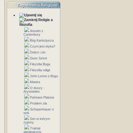
Zagadnienia Religijne
Religie a
filozofia
Anselm z
Cantenbury
Bóg Kartezjusza
Czym jest etyka?
Dobro i zlo
Duns Szkot
Filozofia Boga
Filozofia religii
John Locke o Bogu
Mantra
O duszy -
Arystoteles
Państwo Platona
Problem zła
Schopenhauer o
woli
Sen w którym
żyjemy
Traktat
ateologiczny