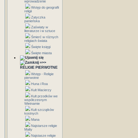
wprowadzenie
Wstęp do geografii
religii
Zatyczka
panieńska
Zaświaty w
literaturze i w sztuce
Śmierć w różnych
religiach świata
Święte księgi
Święte miasta
=>>
RELIGIE PIERWOTNE
Wstęp - Religie
pierwotne
Huna i Roa
Kult Macierzy
Kult przodków we
współczesnym
Wietnamie
Kult szczątków
kostnych
Mana
Najstarsze religie
Malty
Najstasze religie