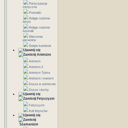
Partycypacja
mistyczna
Pramatki
Religie rodzime
Afryki
Religie rodzime
Australii
Wierzenia
pierwotne
Święte kamienie
Animizm
Animizm
Animizm 2
Animizm Tylora
Animizm i manizm
Dusza w animizmie
Dusze i duchy
Fetyszyzm
Fetyszyzm
Kult fetyszów
Szamanizm