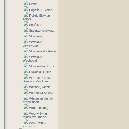
Perun
Pogański Łysiec
Religie Słowian -
zarys
Sobótka
Stworzenie świata
Słowianie
Słowianie -
ciekawostki
Słowianie Połabscy
Słowianie
Wschodni
Słowiańska dusza
Ukraiński Olimp
W kraju Peruna,
Swaroga i Welesa
Wieniec, wianki
Wierzenia Słowian
Wierzenia plemion
prapolskich
Wilcze plemię
Wodny świat
topielców i rusałek
Światowid ze
Zbrucza