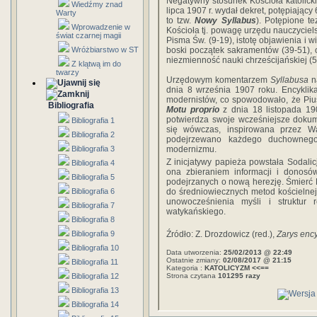
Negatywny stosunek Kościoła katolic
Wiedźmy znad
lipca 1907 r. wydał dekret, potępiając
Warty
to tzw.
Nowy Syllabus
). Potępione t
Wprowadzenie w
Kościoła tj. powagę urzędu nauczyciels
świat czarnej magii
Pisma Św. (9-19), istotę objawienia i w
Wróżbiarstwo w ST
boski początek sakramentów (39-51), 
niezmienność nauki chrześcijańskiej (5
Z klątwą im do
twarzy
Urzędowym komentarzem
Syllabusa
n
dnia 8 września 1907 roku. Encyklika 
modernistów, co spowodowało, że Piu
Bibliografia
Motu proprio
z dnia 18 listopada 190
potwierdza swoje wcześniejsze doku
Bibliografia 1
się wówczas, inspirowana przez W
Bibliografia 2
podejrzewano każdego duchownego
Bibliografia 3
modernizmu.
Z inicjatywy papieża powstała Sodali
Bibliografia 4
ona zbieraniem informacji i donosów
Bibliografia 5
podejrzanych o nową herezję. Śmierć P
Bibliografia 6
do średniowiecznych metod kościelnej
unowocześnienia myśli i struktur r
Bibliografia 7
watykańskiego.
Bibliografia 8
Bibliografia 9
Źródło: Z. Drozdowicz (red.),
Zarys ency
Bibliografia 10
Data utworzenia:
25/02/2013 @ 22:49
Ostatnie zmiany:
02/08/2017 @ 21:15
Bibliografia 11
Kategoria :
KATOLICYZM <<==
Bibliografia 12
Strona czytana
101295 razy
Bibliografia 13
Bibliografia 14