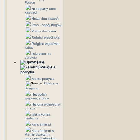
Polsce
Nieodparty urok
kastracji
Nowa duchowość
Piwo - napój Bogów
Policja duchowa
Religia i wspólnota
Religijne wędrówki
ludów
Różaniec na
zdrowie
Religie a
polityka
Boska polityka
Doktryna
Reagana
Hezbollah
wojownicy Boga
Historia wolności w
chrześ.
Islam kontra
hinduizm
Kara śmierci
Kara śmierci w
Piśmie Świętym i
nauczaniu katolickim