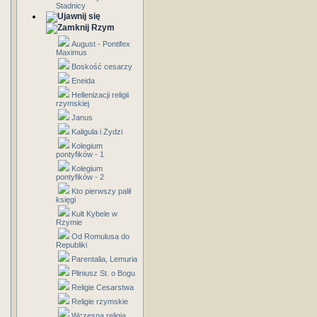
Stadnicy
Rzym
August - Pontifex
Maximus
Boskość cesarzy
Eneida
Hellenizacji religii
rzymskiej
Janus
Kaligula i Żydzi
Kolegium
pontyfików - 1
Kolegium
pontyfików - 2
Kto pierwszy palił
księgi
Kult Kybele w
Rzymie
Od Romulusa do
Republiki
Parentalia, Lemuria
Pliniusz St. o Bogu
Religie Cesarstwa
Religie rzymskie
Wczesna religia