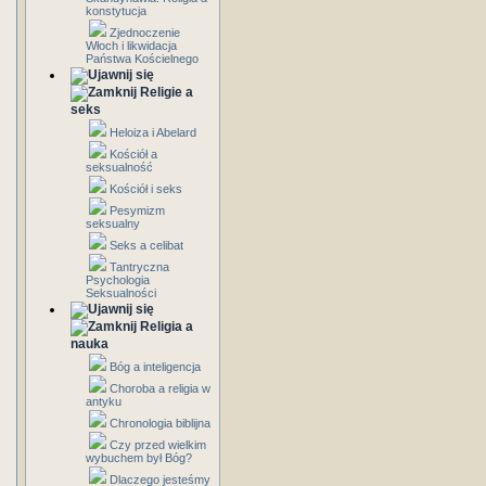
konstytucja
Zjednoczenie
Włoch i likwidacja
Państwa Kościelnego
Religie a
seks
Heloiza i Abelard
Kościół a
seksualność
Kościół i seks
Pesymizm
seksualny
Seks a celibat
Tantryczna
Psychologia
Seksualności
Religia a
nauka
Bóg a inteligencja
Choroba a religia w
antyku
Chronologia biblijna
Czy przed wielkim
wybuchem był Bóg?
Dlaczego jesteśmy