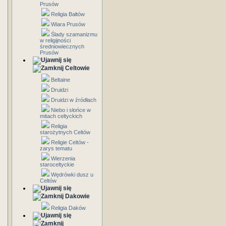
Prusów
Religia Bałtów
Wiara Prusów
Ślady szamanizmu
w religijności
średniowiecznych
Prusów
Celtowie
Beltaine
Druidzi
Druidzi w źródłach
Niebo i słońce w
mitach celtyckich
Religia
starożytnych Celtów
Religie Celtów -
zarys tematu
Wierzenia
staroceltyckie
Wędrówki dusz u
Celtów
Dakowie
Religia Daków