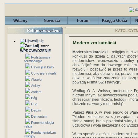
Witamy
Nowości
Forum
Księga Gości
N
Religioznawstwo
KATOLICYZM 
Modernizm katolicki
==>>
WPROWADZENIE
Modernizm katolicki
– religijny nurt w
konkluzji do dzieła
O naukach moder
Podstawowa
modernistów: wprowadzić zupełny p
terminologia
chrześcijaństwo do dawnego całkiem
Czym jest kult?
rozwoju i pozbawić je przez to wsze
Co to jest rytuał?
moderniści, aby objawieniu, prawom re
dawne i właściwe znaczenie; nie liczą 
Absolut
powagą Pisma Św. i tradycji”.
Anioły
Według O. A. Weissa, profesora z Fr
Ateizm
niczym innym jak nowoczesnym poglą
Bóg
chrześcijańskiej filozofii, teologii i m
słusznie nazwany modernistą”.
Cud
Deizm
Papież
Pius X
w swej encyklice
Pas
Demonizm
"Modernizm streszcza się w żądaniu, 
siebie samej brała przedmiot wiary i
Fenomenologia
uczuciowa i wola niezależna od wyższe
religii
Fundamentalizm
W ten sposób określali modernizm i sa
religijny