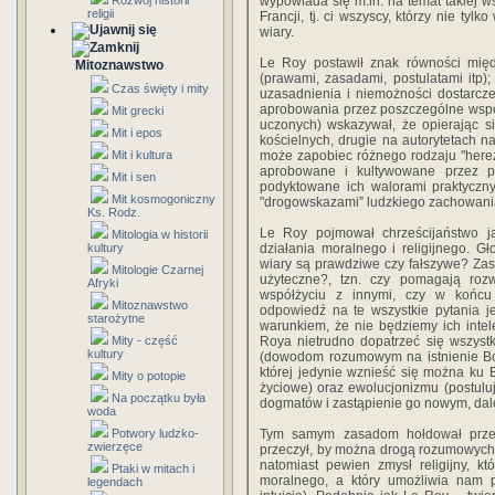
Rozwój historii
wypowiada się m.in. na temat takiej ws
religii
Francji, tj. ci wszyscy, którzy nie tylk
wiary.
Le Roy postawił znak równości międ
Mitoznawstwo
(prawami, zasadami, postulatami itp
Czas święty i mity
uzasadnienia i niemożności dostarcze
aprobowania przez poszczególne wspól
Mit grecki
uczonych) wskazywał, że opierając si
Mit i epos
kościelnych, drugie na autorytetach n
Mit i kultura
może zapobiec różnego rodzaju "here
aprobowane i kultywowane przez p
Mit i sen
podyktowane ich walorami praktyczn
Mit kosmogoniczny
"drogowskazami” ludzkiego zachowania 
Ks. Rodz.
Le Roy pojmował chrześcijaństwo ja
Mitologia w historii
kultury
działania moralnego i religijnego. Gł
wiary są prawdziwe czy fałszywe? Zasa
Mitologie Czarnej
użyteczne?, tzn. czy pomagają roz
Afryki
współżyciu z innymi, czy w końcu
Mitoznawstwo
odpowiedź na te wszystkie pytania j
starożytne
warunkiem, że nie będziemy ich intel
Mity - część
Roya nietrudno dopatrzeć się wszystk
kultury
(dowodom rozumowym na istnienie Bog
której jedynie wznieść się można ku
Mity o potopie
życiowe) oraz ewolucjonizmu (postul
Na początku była
dogmatów i zastąpienie go nowym, da
woda
Potwory ludzko-
Tym samym zasadom hołdował przeds
zwierzęce
przeczył, by można drogą rozumowych
natomiast pewien zmysł religijny, k
Ptaki w mitach i
moralnego, a który umożliwia nam p
legendach