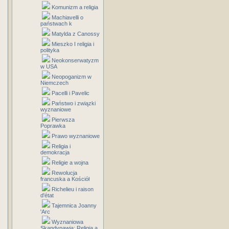
Komunizm a religia
Machiavelli o
państwach k
Matylda z Canossy
Mieszko I religia i
polityka
Neokonserwatyzm
w USA
Neopoganizm w
Niemczech
Pacelli i Pavelic
Państwo i związki
wyznaniowe
Pierwsza
Poprawka
Prawo wyznaniowe
Religia i
demokracja
Religie a wojna
Rewolucja
francuska a Kościół
Richelieu i raison
d'état
Tajemnica Joanny
'Arc
Wyznaniowa
Skandynawia: Religia a