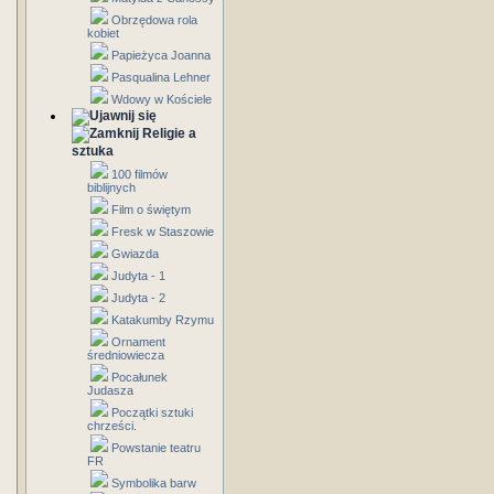
Obrzędowa rola
kobiet
Papieżyca Joanna
Pasqualina Lehner
Wdowy w Kościele
Religie a
sztuka
100 filmów
biblijnych
Film o świętym
Fresk w Staszowie
Gwiazda
Judyta - 1
Judyta - 2
Katakumby Rzymu
Ornament
średniowiecza
Pocałunek
Judasza
Początki sztuki
chrześci.
Powstanie teatru
FR
Symbolika barw