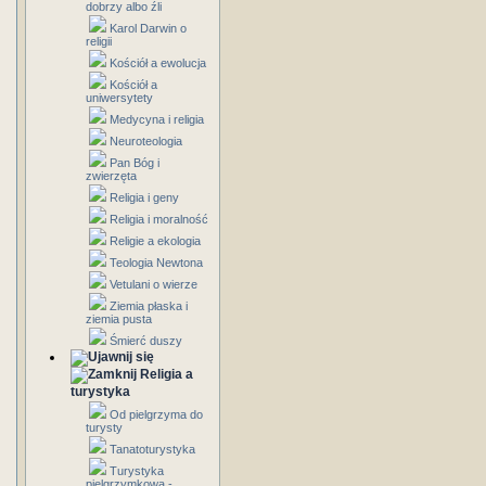
dobrzy albo źli
Karol Darwin o
religii
Kościół a ewolucja
Kościół a
uniwersytety
Medycyna i religia
Neuroteologia
Pan Bóg i
zwierzęta
Religia i geny
Religia i moralność
Religie a ekologia
Teologia Newtona
Vetulani o wierze
Ziemia płaska i
ziemia pusta
Śmierć duszy
Religia a
turystyka
Od pielgrzyma do
turysty
Tanatoturystyka
Turystyka
pielgrzymkowa -