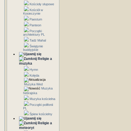
Kościoły słupowe
Kościół w
Kosieczynie
Paestum
Panteon
Początki
architektury PL
Tadż Mahal
Świątynie
buddyjskie
Religie a
muzyka
Hymn
Kolęda
Muzyka Wed
Muzyka
hebrajska
Muzyka kościelna
Początki polifonii
PL
Śpiew kościelny
Religie a
meteoryt