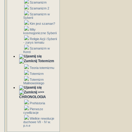
Szamanizm
Szamanizm 2
Szamanizm w
Syberii
Kim jest szaman?
Mity
kosmogoniczne Syberii
Religie Azji i Syberii
- zarys tematu
Szamanizm w
Korei
Totemizm
Teoria totemizmu
Totemizm
Totemizm
Malinowskiego
=>>
CHRONOLOGIA
Prehistoria
Pierwsze
cywilizacje
Wielkie rewolucje
duchowe VII - IV w.
p.n.e