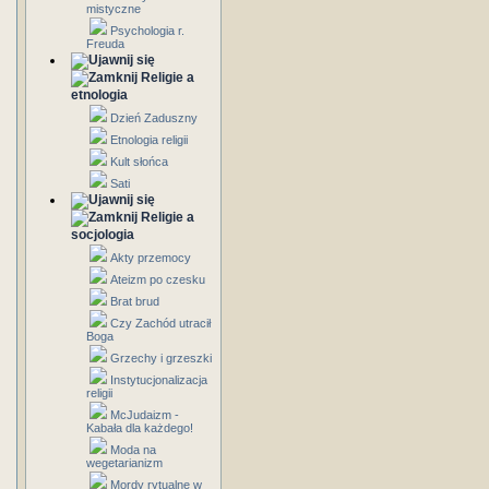
mistyczne
Psychologia r.
Freuda
Religie a
etnologia
Dzień Zaduszny
Etnologia religii
Kult słońca
Sati
Religie a
socjologia
Akty przemocy
Ateizm po czesku
Brat brud
Czy Zachód utracił
Boga
Grzechy i grzeszki
Instytucjonalizacja
religii
McJudaizm -
Kabała dla każdego!
Moda na
wegetarianizm
Mordy rytualne w