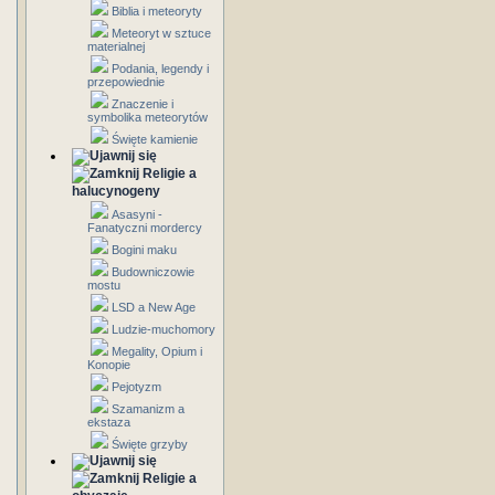
Biblia i meteoryty
Meteoryt w sztuce
materialnej
Podania, legendy i
przepowiednie
Znaczenie i
symbolika meteorytów
Święte kamienie
Religie a
halucynogeny
Asasyni -
Fanatyczni mordercy
Bogini maku
Budowniczowie
mostu
LSD a New Age
Ludzie-muchomory
Megality, Opium i
Konopie
Pejotyzm
Szamanizm a
ekstaza
Święte grzyby
Religie a