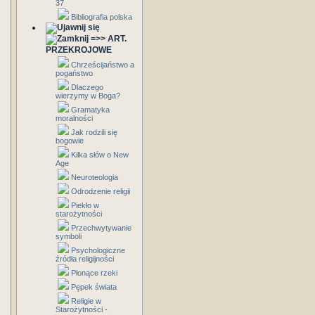
37
Bibliografia polska
=>> ART.
PRZEKROJOWE
Chrześcijaństwo a
pogaństwo
Dlaczego
wierzymy w Boga?
Gramatyka
moralności
Jak rodzili się
bogowie
Kilka słów o New
Age
Neuroteologia
Odrodzenie religii
Piekło w
starożytności
Przechwytywanie
symboli
Psychologiczne
źródła religijności
Płonące rzeki
Pępek świata
Religie w
Starożytności -