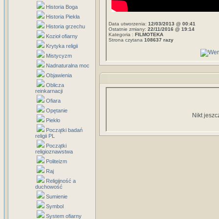
Historia Boga
Historia Piekła
Data utworzenia:
12/03/2013 @ 00:41
Historia grzechu
Ostatnie zmiany:
22/11/2016 @ 19:14
Kategoria :
FILMOTEKA
Kozioł ofiarny
Strona czytana
108637 razy
Krytyka religii
Mistycyzm
Nadnaturalna moc
Objawienia
Oblicza
reinkarnacji
Ofiara
Opętanie
Nikt jeszc
Piekło
Początki badań
religii PL
Początki
religioznawstwa
Politeizm
Raj
Religijność a
duchowość
Sumienie
Symbol
System ofiarny