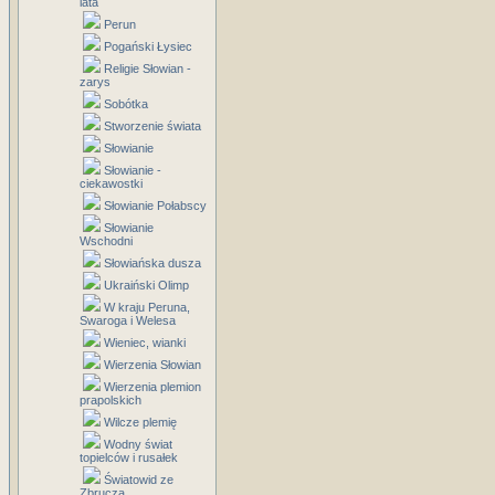
lata
Perun
Pogański Łysiec
Religie Słowian -
zarys
Sobótka
Stworzenie świata
Słowianie
Słowianie -
ciekawostki
Słowianie Połabscy
Słowianie
Wschodni
Słowiańska dusza
Ukraiński Olimp
W kraju Peruna,
Swaroga i Welesa
Wieniec, wianki
Wierzenia Słowian
Wierzenia plemion
prapolskich
Wilcze plemię
Wodny świat
topielców i rusałek
Światowid ze
Zbrucza