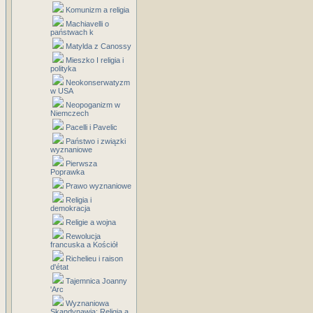
Komunizm a religia
Machiavelli o
państwach k
Matylda z Canossy
Mieszko I religia i
polityka
Neokonserwatyzm
w USA
Neopoganizm w
Niemczech
Pacelli i Pavelic
Państwo i związki
wyznaniowe
Pierwsza
Poprawka
Prawo wyznaniowe
Religia i
demokracja
Religie a wojna
Rewolucja
francuska a Kościół
Richelieu i raison
d'état
Tajemnica Joanny
'Arc
Wyznaniowa
Skandynawia: Religia a