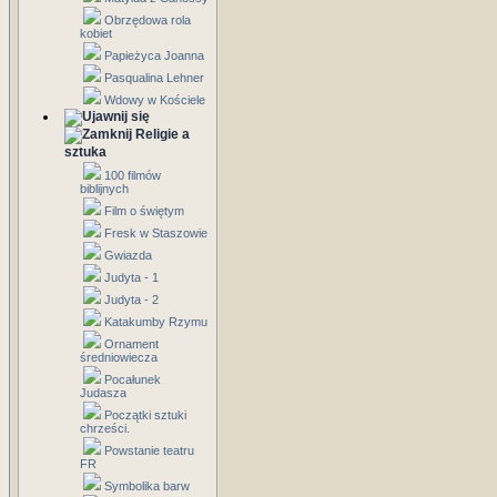
Obrzędowa rola
kobiet
Papieżyca Joanna
Pasqualina Lehner
Wdowy w Kościele
Religie a
sztuka
100 filmów
biblijnych
Film o świętym
Fresk w Staszowie
Gwiazda
Judyta - 1
Judyta - 2
Katakumby Rzymu
Ornament
średniowiecza
Pocałunek
Judasza
Początki sztuki
chrześci.
Powstanie teatru
FR
Symbolika barw