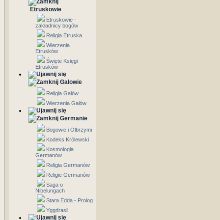
Etruskowie
Etruskowie -
zakładnicy bogów
Religia Etruska
Wierzenia
Etrusków
Święte Księgi
Etrusków
Galowie
Religia Galów
Wierzenia Galów
Germanie
Bogowie i Olbrzymi
Kodeks Królewski
Kosmologia
Germanów
Religia Germanów
Religie Germanów
Saga o
Nibelungach
Stara Edda - Prolog
Yggdrasil