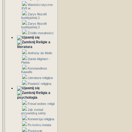
Wartości etyczne
XVII w.
Zarys filozofii
buddyjskiej 1
Zarys filozofii
buddyjskiej 2
Źródło moralności
Religie a
literatura
Anthony de Mello
Dante Alighieri -
Piekło
Konstandinos
Kawafis
Literatura religijna
Powieść religijna
Religia a
psychologia
Freud wobec religii
Jak zostać
przywódcą sekty
Konwersja religijna
Po końcu świata
Przeżycie