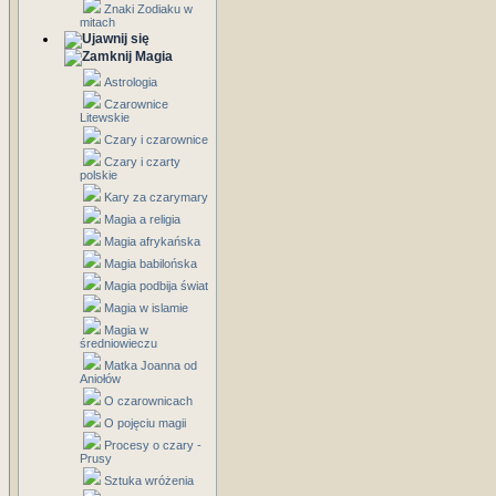
Znaki Zodiaku w
mitach
Magia
Astrologia
Czarownice
Litewskie
Czary i czarownice
Czary i czarty
polskie
Kary za czarymary
Magia a religia
Magia afrykańska
Magia babilońska
Magia podbija świat
Magia w islamie
Magia w
średniowieczu
Matka Joanna od
Aniołów
O czarownicach
O pojęciu magii
Procesy o czary -
Prusy
Sztuka wróżenia