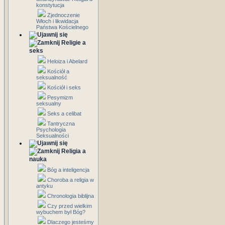
konstytucja
Zjednoczenie
Włoch i likwidacja
Państwa Kościelnego
Religie a
seks
Heloiza i Abelard
Kościół a
seksualność
Kościół i seks
Pesymizm
seksualny
Seks a celibat
Tantryczna
Psychologia
Seksualności
Religia a
nauka
Bóg a inteligencja
Choroba a religia w
antyku
Chronologia biblijna
Czy przed wielkim
wybuchem był Bóg?
Dlaczego jesteśmy