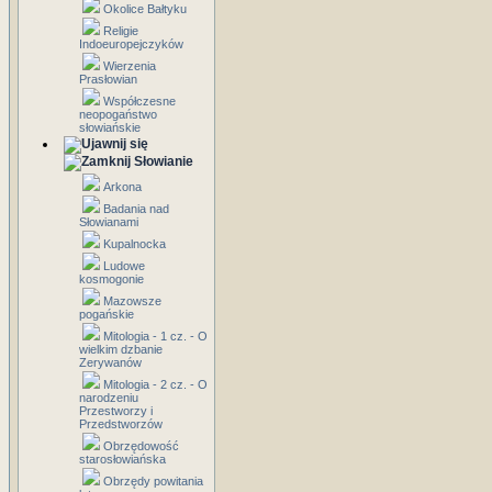
Okolice Bałtyku
Religie
Indoeuropejczyków
Wierzenia
Prasłowian
Współczesne
neopogaństwo
słowiańskie
Słowianie
Arkona
Badania nad
Słowianami
Kupalnocka
Ludowe
kosmogonie
Mazowsze
pogańskie
Mitologia - 1 cz. - O
wielkim dzbanie
Zerywanów
Mitologia - 2 cz. - O
narodzeniu
Przestworzy i
Przedstworzów
Obrzędowość
starosłowiańska
Obrzędy powitania