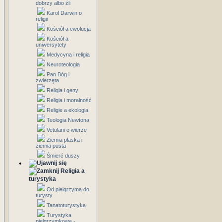
dobrzy albo źli
Karol Darwin o
religii
Kościół a ewolucja
Kościół a
uniwersytety
Medycyna i religia
Neuroteologia
Pan Bóg i
zwierzęta
Religia i geny
Religia i moralność
Religie a ekologia
Teologia Newtona
Vetulani o wierze
Ziemia płaska i
ziemia pusta
Śmierć duszy
Religia a
turystyka
Od pielgrzyma do
turysty
Tanatoturystyka
Turystyka
pielgrzymkowa -