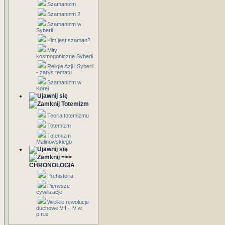
Szamanizm
Szamanizm 2
Szamanizm w
Syberii
Kim jest szaman?
Mity
kosmogoniczne Syberii
Religie Azji i Syberii
- zarys tematu
Szamanizm w
Korei
Totemizm
Teoria totemizmu
Totemizm
Totemizm
Malinowskiego
=>>
CHRONOLOGIA
Prehistoria
Pierwsze
cywilizacje
Wielkie rewolucje
duchowe VII - IV w.
p.n.e