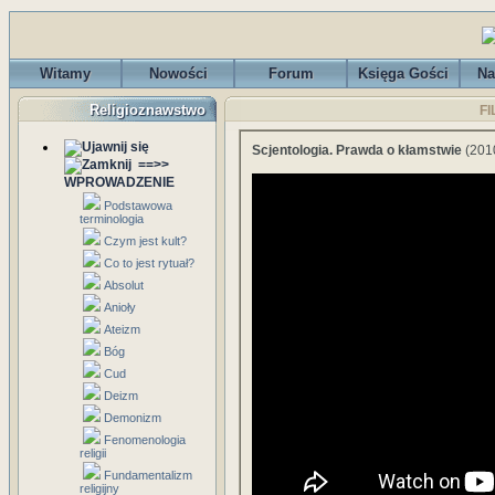
Witamy
Nowości
Forum
Księga Gości
Na
Religioznawstwo
FI
Scjentologia. Prawda o kłamstwie
(201
==>>
WPROWADZENIE
Podstawowa
terminologia
Czym jest kult?
Co to jest rytuał?
Absolut
Anioły
Ateizm
Bóg
Cud
Deizm
Demonizm
Fenomenologia
religii
Fundamentalizm
religijny