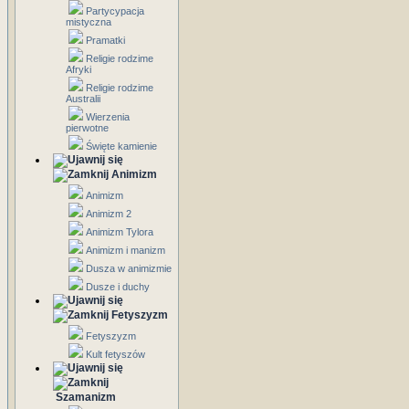
Partycypacja
mistyczna
Pramatki
Religie rodzime
Afryki
Religie rodzime
Australii
Wierzenia
pierwotne
Święte kamienie
Animizm
Animizm
Animizm 2
Animizm Tylora
Animizm i manizm
Dusza w animizmie
Dusze i duchy
Fetyszyzm
Fetyszyzm
Kult fetyszów
Szamanizm