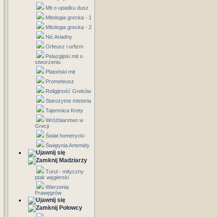
Mit o upadku dusz
Mitologia grecka - 1
Mitologia grecka - 2
Nić Ariadny
Orfeusz i orfizm
Pelazgijski mit o
stworzeniu
Platoński mit
Prometeusz
Religijność Greków
Starożytne misteria
Tajemnica Krety
Wróżbiarstwo w
Grecji
Świat homerycki
Świątynia Artemidy
Madziarzy
Turul - mityczny
ptak węgierski
Wierzenia
Prawęgrów
Połowcy