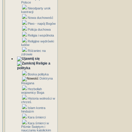
Polsce
Nieodparty urok
kastracji
Nowa duchowość
Piwo - napój Bogów
Policja duchowa
Religia i wspólnota
Religijne wędrówki
ludów
Różaniec na
zdrowie
Religie a
polityka
Boska polityka
Doktryna
Reagana
Hezbollah
wojownicy Boga
Historia wolności w
chrześ.
Islam kontra
hinduizm
Kara śmierci
Kara śmierci w
Piśmie Świętym i
nauczaniu katolickim