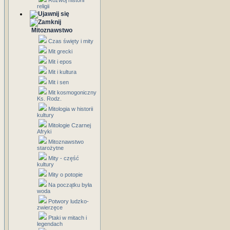
Rozwój historii
religii
Mitoznawstwo
Czas święty i mity
Mit grecki
Mit i epos
Mit i kultura
Mit i sen
Mit kosmogoniczny
Ks. Rodz.
Mitologia w historii
kultury
Mitologie Czarnej
Afryki
Mitoznawstwo
starożytne
Mity - część
kultury
Mity o potopie
Na początku była
woda
Potwory ludzko-
zwierzęce
Ptaki w mitach i
legendach