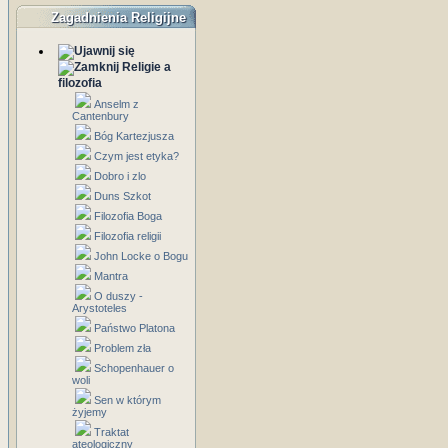
Zagadnienia Religijne
Religie a
filozofia
Anselm z
Cantenbury
Bóg Kartezjusza
Czym jest etyka?
Dobro i zlo
Duns Szkot
Filozofia Boga
Filozofia religii
John Locke o Bogu
Mantra
O duszy -
Arystoteles
Państwo Platona
Problem zła
Schopenhauer o
woli
Sen w którym
żyjemy
Traktat
ateologiczny