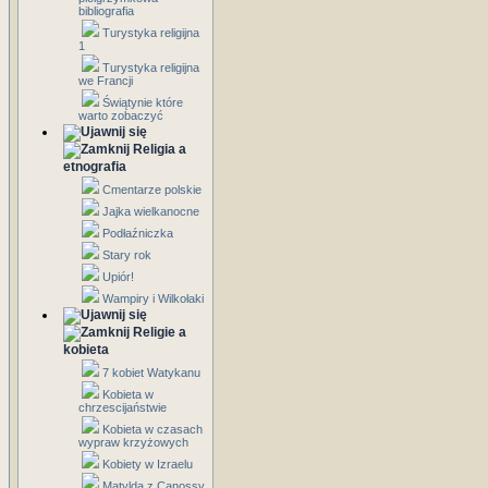
bibliografia
Turystyka religijna
1
Turystyka religijna
we Francji
Świątynie które
warto zobaczyć
Religia a
etnografia
Cmentarze polskie
Jajka wielkanocne
Podłaźniczka
Stary rok
Upiór!
Wampiry i Wilkołaki
Religie a
kobieta
7 kobiet Watykanu
Kobieta w
chrzescijaństwie
Kobieta w czasach
wypraw krzyżowych
Kobiety w Izraelu
Matylda z Canossy