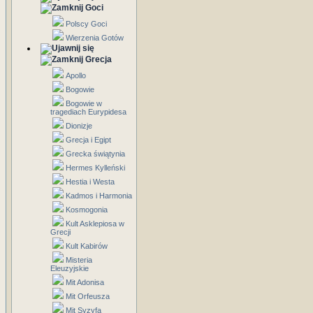
Goci
Polscy Goci
Wierzenia Gotów
Grecja
Apollo
Bogowie
Bogowie w
tragediach Eurypidesa
Dionizje
Grecja i Egipt
Grecka świątynia
Hermes Kylleński
Hestia i Westa
Kadmos i Harmonia
Kosmogonia
Kult Asklepiosa w
Grecji
Kult Kabirów
Misteria
Eleuzyjskie
Mit Adonisa
Mit Orfeusza
Mit Syzyfa