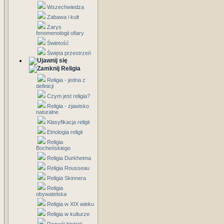
Wszechwiedza
Zabawa i kult
Zarys
fenomenologii ofiary
Świetość
Święta przestrzeń
Religia
Religia - jedna z
definicji
Czym jest religia?
Religia - zjawisko
naturalne
Klasyfikacja religii
Etnologia religii
Religia
Bocheńskiego
Religia Durkheima
Religia Rousseau
Religia Skinnera
Religia
obywatelska
Religia w XIX wieku
Religia w kulturze