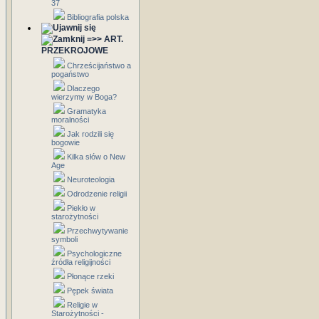
37
Bibliografia polska
=>> ART.
PRZEKROJOWE
Chrześcijaństwo a
pogaństwo
Dlaczego
wierzymy w Boga?
Gramatyka
moralności
Jak rodzili się
bogowie
Kilka słów o New
Age
Neuroteologia
Odrodzenie religii
Piekło w
starożytności
Przechwytywanie
symboli
Psychologiczne
źródła religijności
Płonące rzeki
Pępek świata
Religie w
Starożytności -