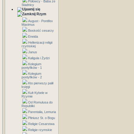
Połowcy - Baba ze
Stadnicy
Rzym
August - Pontifex
Maximus
Boskość cesarzy
Eneida
Hellenizacji religii
rzymskiej
Janus
Kaligula i Żydzi
Kolegium
pontyfików - 1
Kolegium
pontyfików - 2
Kto pierwszy palił
księgi
Kult Kybele w
Rzymie
Od Romulusa do
Republiki
Parentalia, Lemuria
Pliniusz St. o Bogu
Religie Cesarstwa
Religie rzymskie