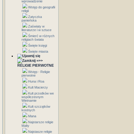
wprowadzenie
Wstęp do geografii
religii
Zatyczka
panieńska
Zaświaty w
literaturze i w sztuce
Śmierć w różnych
religiach świata
Święte księgi
Święte miasta
=>>
RELIGIE PIERWOTNE
Wstęp - Religie
pierwotne
Huna i Roa
Kult Macierzy
Kult przodków we
współczesnym
Wietnamie
Kult szczątków
kostnych
Mana
Najstarsze religie
Malty
Najstasze religie