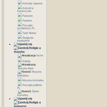
Kościoły słupowe
Kościół w
Kosieczynie
Paestum
Panteon
Początki
architektury PL
Tadż Mahal
Świątynie
buddyjskie
Religie a
muzyka
Hymn
Kolęda
Muzyka Wed
Muzyka
hebrajska
Muzyka kościelna
Początki polifonii
PL
Śpiew
kościelny
Religie a
meteoryt