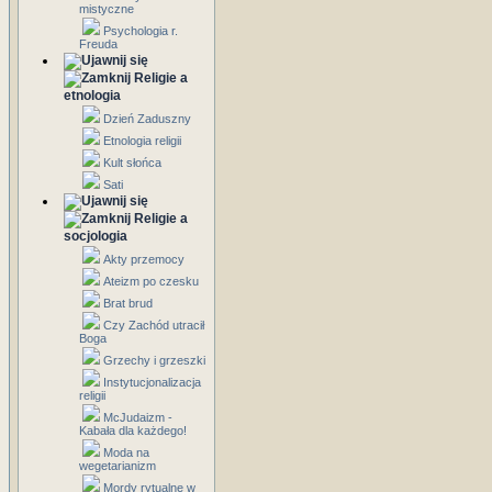
mistyczne
Psychologia r.
Freuda
Religie a
etnologia
Dzień Zaduszny
Etnologia religii
Kult słońca
Sati
Religie a
socjologia
Akty przemocy
Ateizm po czesku
Brat brud
Czy Zachód utracił
Boga
Grzechy i grzeszki
Instytucjonalizacja
religii
McJudaizm -
Kabała dla każdego!
Moda na
wegetarianizm
Mordy rytualne w