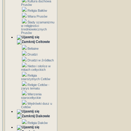
Kultura duchowa
Prusów
Religia Bałtów
Wiara Prusów
Ślady szamanizmu
w religijności
średniowiecznych
Prusów
Celtowie
Beltaine
Druidzi
Druidzi w źródłach
Niebo i słońce w
mitach celtyckich
Religia
starożytnych Celtów
Religie Celtów -
zarys tematu
Wierzenia
staroceltyckie
Wędrówki dusz u
Celtów
Dakowie
Religia Daków