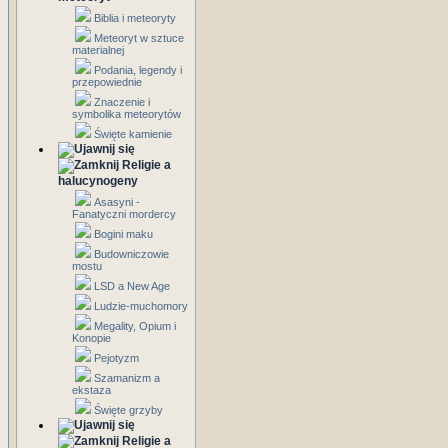
Biblia i meteoryty
Meteoryt w sztuce
materialnej
Podania, legendy i
przepowiednie
Znaczenie i
symbolika meteorytów
Święte kamienie
Religie a
halucynogeny
Asasyni -
Fanatyczni mordercy
Bogini maku
Budowniczowie
mostu
LSD a New Age
Ludzie-muchomory
Megality, Opium i
Konopie
Pejotyzm
Szamanizm a
ekstaza
Święte grzyby
Religie a