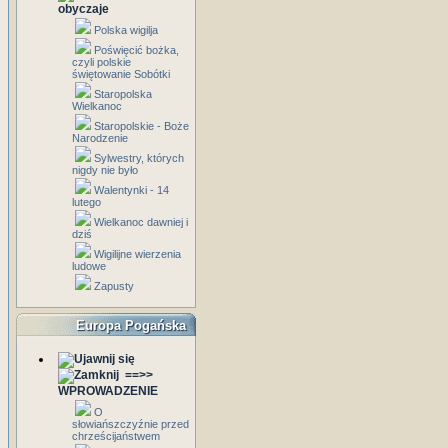
obyczaje
Polska wigilja
Poświęcić bożka,
czyli polskie
świętowanie Sobótki
Staropolska
Wielkanoc
Staropolskie - Boże
Narodzenie
Sylwestry, których
nigdy nie było
Walentynki - 14
lutego
Wielkanoc dawniej i
dziś
Wigilijne wierzenia
ludowe
Zapusty
Europa Pogańska
==>>
WPROWADZENIE
O
słowiańszczyźnie przed
chrześcijaństwem