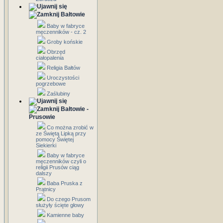
Bałtowie
Baby w fabryce
męczenników - cz. 2
Groby końskie
Obrzęd
ciałopalenia
Religia Bałtów
Uroczystości
pogrzebowe
Zaślubiny
Bałtowie -
Prusowie
Co można zrobić w
ze Świętą Lipką przy
pomocy Świętej
Siekierki
Baby w fabryce
męczenników czyli o
religii Prusów ciąg
dalszy
Baba Pruska z
Prątnicy
Do czego Prusom
służyły ścięte głowy
Kamienne baby