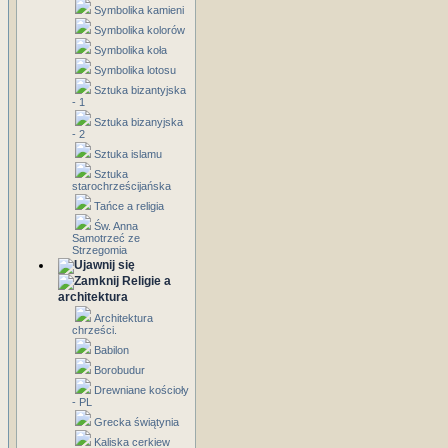
Symbolika kamieni
Symbolika kolorów
Symbolika koła
Symbolika lotosu
Sztuka bizantyjska
- 1
Sztuka bizanyjska
- 2
Sztuka islamu
Sztuka
starochrześcijańska
Tańce a religia
Św. Anna
Samotrzeć ze
Strzegomia
Religie a
architektura
Architektura
chrześci.
Babilon
Borobudur
Drewniane kościoły
- PL
Grecka świątynia
Kaliska cerkiew