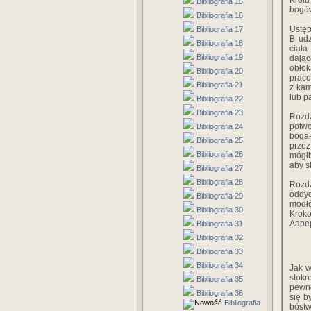
Królu
Bibliografia 15
bogów
Bibliografia 16
Ustęp
Bibliografia 17
B udz
Bibliografia 18
ciała
Bibliografia 19
dają
obłok
Bibliografia 20
praco
Bibliografia 21
z kam
lub p
Bibliografia 22
Bibliografia 23
Rozdz
potwo
Bibliografia 24
boga-
Bibliografia 25
prze
Bibliografia 26
mógłb
aby s
Bibliografia 27
Bibliografia 28
Rozdz
oddyc
Bibliografia 29
modł
Bibliografia 30
Kroko
Aapep
Bibliografia 31
Bibliografia 32
Bibliografia 33
Bibliografia 34
Jak w
stokr
Bibliografia 35
pewno
Bibliografia 36
się b
Bibliografia
bóstwa