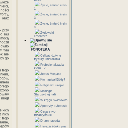
świeże
Życie, śmierć i rein
ierci,
1
ności
wórcy,
Życie, śmierć i rein
3
, oraz
Życie, śmierć i rein
4
- przy
Żydowski
ło mu
cmentarz
pomocą
hodził
nowiło
FONOTEKA
 w tym
ek nie
Celibat, dziwne
yby go
fryzury i hierarchia
Profesjonalizacja
kleru - 2
i tego
Jezus Mesjasz
niem,
bogów,
Kto napisał Biblię?
taniem
Religia w Europie
tórego
adzono
Mitologia
powały
Starożytnej Italii
y mógł
W kręgu Światowita
Apokryfy o Jezusie
elkich
Cesarstwo
z nich
Bizantyńskie
z tego
Dhammapada
ramę,
stępów
Herezje i doktryna