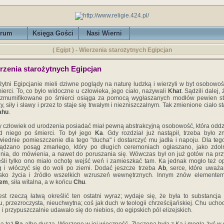
rum
Księga Gości
Nasi Wierni
( Egipt ) - Wierzenia starożytnych Egipcjan
rzenia starożytnych Egipcjan
żytni Egipcjanie mieli dziwne poglądy na naturę ludzką i wierzyli w byt osobowoś
ierci. To, co było widoczne u człowieka, jego ciało, nazywali
Khat
. Sądzili dalej, 
o zmumifikowane po śmierci osiąga za pomocą wygłaszanych modłów pewien st
y, siły i sławy i przez to staje się trwałym i niezniszczalnym. Tak zmienione ciało s
ahu
.
 człowiek od urodzenia posiadać miał pewną abstrakcyjną osobowość, która oddz
d niego po śmierci. To był jego
Ka
. Gdy rozdział już nastąpił, trzeba było z
iednie pomieszczenie dla tego "ducha" i dostarczyć mu jadła i napoju. Dla teg
ządzano posąg zmarłego, który po długich ceremoniach ogłaszano, jako zdol
nia, do mówienia, a nawet do poruszania się. Wówczas był on już gotów na prz
eśli tylko ono miało ochotę wejść weń i zamieszkać tam. Ka jednak mogło też o
 i włóczyć się do woli po ziemi. Dodać jeszcze trzeba
Ab
, serce, które uważ
isko życia i źródło wszelkich wzruszeń wewnętrznych. Innym znów elemente
hem
, siła witalna, a w końcu
Chu
.
est rzeczą łatwą określić ten ostatni wyraz; wydaje się, że była to substancja
u, przezroczysta, nieuchwytna; coś jak duch w teologii chrześcijańskiej. Chu uchod
 i przypuszczalnie udawało się do niebios, do egipskich pól elizejskich.