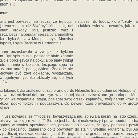
ego dnie znajdował się pokój mumii. W swoim czasie budowle te ustąpiły mi
dom. (...)
peum
mą jest powszechnie rzeczą, że Egipcjanie należeli do ludów, które "czciły i s
j stworzeniom, niż Stwórcy". Modlili się oni do takich zwierząt i owadów, jak: kot,
potam,
krokodyl, ibis, jastrząb, wąż i
szcz. Lecz najpopularniejsza była modlitwa
ka - byka Apisa w Memphis, byka Mnevisa
iopolis, i byka Bachisa w Hermonthis.
peum pozostawało w związku z bykiem
m. Byk Apis musiał posiadać białe znamię
tałcie półksiężyca na boku, albo biały trójkąt
ole, znamię w kształcie lecącego sępa na
i czarną narośl pod językiem. Znaki te nie
ebowały być zbyt dokładne, wystarczało,
 w ogólnym rysunku zbliżały się do tych
olów.
uż takiego byka znaleziono, zabierano go do Nilopolis (na południe od Heliopolis),
tawał czterdzieści dni, po czym w złoconej klatce przewożono go barką do Me
ył on we wspanialej stajni, posiadał swój orszak kapłanów, swój harem krów, 
ołków, podkomorzych i podczaszych. Co pewien czas prowadzono go w uroczy
sjach.
linjusz powiada, że "młodzież, towarzysząca mu, śpiewała pieśni na jego cześć,
pis wydawał się rozumieć". Strabo jest bardziej malowniczy i prawdopodobnie ba
ogodny w swoich opowiadaniach, powiada on bowiem, że "gdy pohasał i powie
ę po dziedzińcu, zabierano go z powrotem do stajni". Według Plutarcha, byk Ap
żyć dłużej, niż dwadzieścia pięć lat. Po jego śmierci grzebano go bardzo uroczy