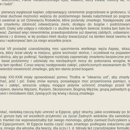
 Wieczności, Panie nieskończonego bytu, Władco, który trwasz miliony lat, 
 i ludzi".
 pierwszy wygłaszał kapłan, odprawiający ceremonie pogrzebowe w grobowcu. U
ielał duchowi możności wejścia do podziemnego świata natychmiast po pogrz
 i uwalniał je od Dziewięciu Robaków, które pożerały zmarłego. Następowały zak
ce zmarłemu zdolność odwiedzania ziemi, dostępu do bogów i podróżowan
ach. Dalej szły ustępy o robotach i o służbie na tamtym świecie; trzeba tam było 
wać. Zamiast więc niewolników, prawdopodobnie już dawniej zabitych, ustawiano 
ienia i z drzewa; w tej postaci mieli słudzy towarzyszyć na tamten świat swemu k
anu i wykonywać tam za niego wszelkie prace.
iał VII posiadał czarodziejską moc ujarzmienia wielkiego węża Aapep, stra
ra, który leżał ukryty w miejscu, gdzie wschodzi słońce, i oczekiwał na pojawien
słońca, aby go połknąć. Następne rozdziały zapewniały zmarłemu bezpieczne prz
z świat podziemny i udzielały mu niezbędnych mocy do pokonania wrogów, kt
y tam spotkać. Coraz więcej następowało zaklęć, zakończonych wezwaniem do T
twierdził niewinność zmarłego, gdy ten stanie przed bogami.
iały XXI-XXIII miały spowodować pomoc Thotha w "otwarciu ust", aby zmarł
hać, jeść i pić. Dalej znów wyrazy, posiadające moc przywrócenia pamięci, 
ów i zaklęć, wreszcie ustępy, mogące jedynie uchronić zmarłego przed Wi
dylem, dwoma Wężami, Rysiem, Skorpionem, Boginią Wężów, grupą jadowitych 
em i mnóstwem istot, żywiących się krwią i duszą zmarłego.
idać, nielekką rzeczą było umrzeć w Egipcie, gdyż strachy, jakie oczekiwały po śm
oć gorsze były od wszelkich przykrości za życia! Żadnych widoków dla samobój
 Hamlet nie wypowiedziałby był swego monologu, gdyby zamiast Duńczykiem u
ył Egipcjaninem. W Egipcie każda część ciała zmarłego podlegała oskarżeniu ja
, innego dla włosów, dla twarzy, dla oczu i t. d. Istniały też czarodziejskie formułki