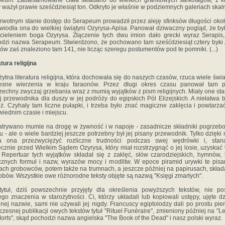
eum. Zabalsamowane ciała składano do wielkich granitowych sarkofagów, z k
 ważył prawie sześćdziesiąt ton. Odkryto je właśnie w podziemnych galeriach skal
rwotnym stanie dostęp do Serapeum prowadził przez aleję sfinksów długości oko
 wiodła ona do wielkiej świątyni Ozyrysa-Apisa. Panował dziwaczny pogląd, że by
cieleniem boga Ozyrysa. Złączenie tych dwu imion dało grecki wyraz Serapis
dzi nazwa Serapeum. Stwierdzono, że pochowano tam sześćdziesiąt cztery byki 
sów zaś znaleziono tam 141, nie licząc szeregu postumentów pod te pomniki. (...)
atura religijna
żytna literatura religijna, która dochowała się do naszych czasów, rzuca wiele świa
esne wierzenia w kraju faraonów. Przez długi okres czasu panował tam p
echny zwyczaj grzebania wraz z mumią wyjątków z pism religijnych. Miały one st
j przewodnika dla duszy w jej podróży do egipskich Pól Elizejskich. A niełatwa b
ż. Czyhały tam liczne pułapki, i trzeba było znać magiczne zaklęcia i powtarza
iednim czasie i miejscu.
trywano mumie na drogę w żywność i w napoje - zasadnicze składniki pogrze
łu - ale o wiele bardziej jeszcze potrzebny był jej pisany przewodnik. Tylko dzięki
a ona przezwyciężyć rozliczne trudności podczas swej wędrówki i, stan
ecznie przed Wielkim Sądem Ozyrysa, który miał rozstrzygnąć o jej losie, uzyskać
. Repertuar tych wyjątków składał się z zaklęć, słów czarodziejskich, hymnów, li
znych formuł i nazw, wyrazów mocy i modlitw. W epoce piramid urywki te pis
ach grobowców, potem także na trumnach, a jeszcze później na papirusach, skła
obów. Wszystkie owe różnorodne teksty objęte są nazwą "Księgi zmarłych".
tytuł, dziś powszechnie przyjęty dla określenia powyższych tekstów, nie po
go znaczenia w starożytności. Ci, którzy układali lub kopiowali ustępy, ujęte d
nej nazwie, sami nie używali jej nigdy. Francuscy egiptolodzy dali po prostu pie
zesnej publikacji owych tekstów tytuł "Rituel Funéraire", zmieniony później na "Le
orts", skąd pochodzi nazwa angielska "The Book of the Dead" i nasz polski wyraz.