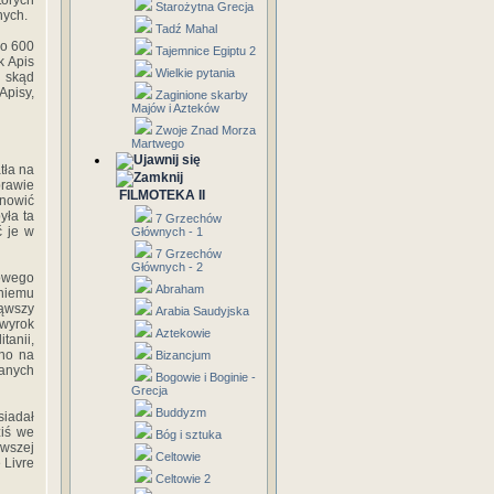
tórych
Starożytna Grecja
nych.
Tadź Mahal
ło 600
Tajemnice Egiptu 2
k Apis
Wielkie pytania
, skąd
Apisy,
Zaginione skarby
Majów i Azteków
Zwoje Znad Morza
Martwego
tła na
rawie
FILMOTEKA II
anowić
yła ta
7 Grzechów
ć je w
Głównych - 1
7 Grzechów
Głównych - 2
bowego
Abraham
 niemu
ąwszy
Arabia Saudyjska
 wyrok
Aztekowie
tanii,
ano na
Bizancjum
danych
Bogowie i Boginie -
Grecja
Buddyzm
siadał
ziś we
Bóg i sztuka
rwszej
Celtowie
 Livre
Celtowie 2