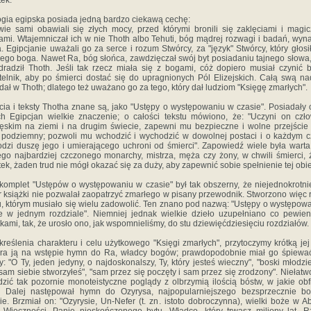
tek.
ogia egipska posiada jedną bardzo ciekawą cechę:
ie sami obawiali się złych mocy, przed którymi bronili się zaklęciami i magi
mi. Wtajemniczał ich w nie Thoth albo Tehuti, bóg mądrej rozwagi i badań, wyn
. Egipcjanie uważali go za serce i rozum Stwórcy, za "język" Stwórcy, który głosi
iego boga. Nawet Ra, bóg słońca, zawdzięczał swój byt posiadaniu tajnego słowa,
radził Thoth. Jeśli tak rzecz miała się z bogami, cóż dopiero musiał czynić 
telnik, aby po śmierci dostać się do upragnionych Pól Elizejskich. Całą swą na
dał w Thoth; dlatego też uważano go za tego, który dał ludziom "Księgę zmarłych".
cia i teksty Thotha znane są, jako "Ustępy o występowaniu w czasie". Posiadały
h Egipcjan wielkie znaczenie; o całości tekstu mówiono, że: "Uczyni on czł
ęskim na ziemi i na drugim świecie, zapewni mu bezpieczne i wolne przejście
 podziemny; pozwoli mu wchodzić i wychodzić w dowolnej postaci i o każdym c
dzi duszę jego i umierającego uchroni od śmierci". Zapowiedź wiele była warta,
go najbardziej czczonego monarchy, mistrza, męża czy żony, w chwili śmierci,
ek, żaden trud nie mógł okazać się za duży, aby zapewnić sobie spełnienie tej obie
komplet "Ustępów o występowaniu w czasie" był tak obszerny, że niejednokrotn
r książki nie pozwalał zaopatrzyć zmarłego w pisany przewodnik. Stworzono więc 
u, którym musiało się wielu zadowolić. Ten znano pod nazwą: "Ustępy o występow
e w jednym rozdziale". Niemniej jednak wielkie dzieło uzupełniano co pewie
kami, tak, że urosło ono, jak wspomnieliśmy, do stu dziewięćdziesięciu rozdziałów.
kreślenia charakteru i celu użytkowego "Księgi zmarłych", przytoczymy krótką jej 
era ją na wstępie hymn do Ra, władcy bogów; prawdopodobnie miał go śpiewa
y: "O Ty, jeden jedyny, o najdoskonalszy, Ty, który jesteś wieczny", "boski młodzi
 sam siebie stworzyłeś", "sam przez się poczęty i sam przez się zrodzony". Niełat
zić tak pozornie monoteistyczne poglądy z olbrzymią ilością bóstw, w jakie obf
t. Dalej następował hymn do Ozyrysa, najpopularniejszego bezsprzecznie b
ie. Brzmiał on: "Ozyrysie, Un-Nefer (t. zn. istoto dobroczynna), wielki boże w A