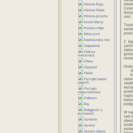
Istnia
niewi
Historia Boga
Cere
Historia Piekła
duszę
Historia grzechu
cień.
Kozioł ofiarny
Trudn
Krytyka religii
eleme
przec
Mistycyzm
Nadnaturalna moc
Z te
zach
Objawienia
zabe
Oblicza
grobo
reinkarnacji
musia
Ofiara
Grobo
Opętanie
s
Piekło
b
zabie
Początki badań
religii PL
zwykł
wycią
Początki
poświ
religioznawstwa
napis
Politeizm
balsa
podję
Raj
Religijność a
W naj
duchowość
nad n
Sumienie
staw
środk
Symbol
poświ
System ofiarny