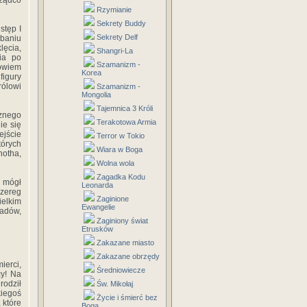
Rządco
Rzymianie
Sekrety Buddy
stęp I
Sekrety Delf
ebaniu
lęcia,
Shangri-La
ia po
Szamanizm -
bowiem
Korea
figury
rólowi
Szamanizm -
Mongolia
Tajemnica 3 Króli
sznego
Terakotowa Armia
ie się
ejście
Terror w Tokio
órych
Wiara w Boga
hotha,
Wolna wola
Zagadka Kodu
y mógł
Leonarda
szereg
Zaginione
elkim
Ewangelie
gadów,
Zaginiony świat
Etrusków
Zakazane miasto
Zakazane obrzędy
ierci,
Średniowiecze
cy! Na
rodził
Św. Mikołaj
kiegoś
Życie i śmierć bez
, które
Boga