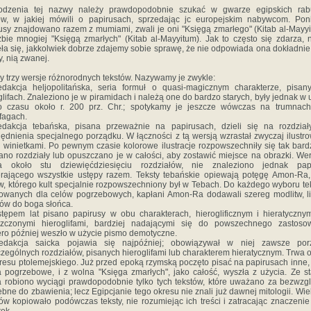
odzenia tej nazwy należy prawdopodobnie szukać w gwarze egipskich rab
ów, w jakiej mówili o papirusach, sprzedając jc europejskim nabywcom. Pon
usy znajdowano razem z mumiami, zwali je oni "Księgą zmarłego" (Kitab al-Mayyit
zbie mnogiej "Księgą zmarłych" (Kitab al-Mayyitum). Jak to często się zdarza,
ęła się, jakkolwiek dobrze zdajemy sobie sprawę, że nie odpowiada ona dokładnie 
y, nią zwanej.
 trzy wersje różnorodnych tekstów. Nazywamy je zwykle:
dakcja heljopolitańska, seria formuł o quasi-magicznym charakterze, pisa
glifach. Znaleziono je w piramidach i należą one do bardzo starych, były jednak w 
o czasu około r. 200 prz. Chr.; spotykamy je jeszcze wówczas na trumnach
fagach.
edakcja tebańska, pisana przeważnie na papirusach, dzieli się na rozdział
ędnienia specjalnego porządku. W łączności z tą wersją wzrastał zwyczaj ilustr
u winietkami. Po pewnym czasie kolorowe ilustracje rozpowszechniły się tak bard
ano rozdziały lub opuszczano je w całości, aby zostawić miejsce na obrazki. Wer
yła około stu dziewięćdziesięciu rozdziałów, nie znaleziono jednak papi
rającego wszystkie ustępy razem. Teksty tebańskie opiewają potęgę Amon-Ra,
, którego kult specjalnie rozpowszechniony był w Tebach. Do każdego wyboru te
owanych dla celów pogrzebowych, kapłani Amon-Ra dodawali szereg modlitw, lit
w do boga słońca.
tępem lat pisano papirusy w obu charakterach, hieroglificznym i hieratycznym,
szczonymi hieroglifami, bardziej nadającymi się do powszechnego zastosow
ro później weszło w użycie pismo demotyczne.
edakcja saicka pojawia się najpóźniej; obowiązywał w niej zawsze por
zególnych rozdziałów, pisanych hieroglifami lub charakterem hieratycznym. Trwa 
resu ptolemejskiego. Już przed epoką rzymską poczęto pisać na papirusach inne
a pogrzebowe, i z wolna "Księga zmarłych", jako całość, wyszła z użycia. Ze s
a robiono wyciągi prawdopodobnie tylko tych tekstów, które uważano za bezwzg
ebne do zbawienia; lecz Egipcjanie tego okresu nie znali już dawnej mitologii. Wie
ów kopiowało podówczas teksty, nie rozumiejąc ich treści i zatracając znaczenie