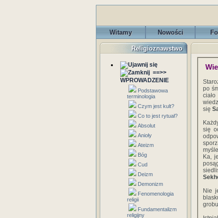
Witamy
Nowości
Fo
Religioznawstwo
Wie
==>>
WPROWADZENIE
Staro
po śm
Podstawowa
ciał
terminologia
wiedz
Czym jest kult?
się
S
Co to jest rytuał?
Każdy
Absolut
się o
Anioły
odpow
spor
Ateizm
myśle
Bóg
Ka, j
posąg
Cud
siedl
Deizm
Sek
Demonizm
Nie j
Fenomenologia
blask
religii
grobu
Fundamentalizm
religijny