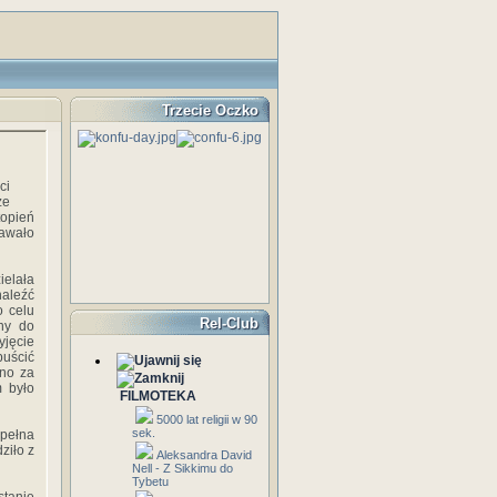
Trzecie Oczko
ci
że
opień
tawało
ielała
naleźć
o celu
Rel-Club
ny do
yjęcie
puścić
ano za
m było
FILMOTEKA
5000 lat religii w 90
sek.
 pełna
ziło z
Aleksandra David
Nell - Z Sikkimu do
Tybetu