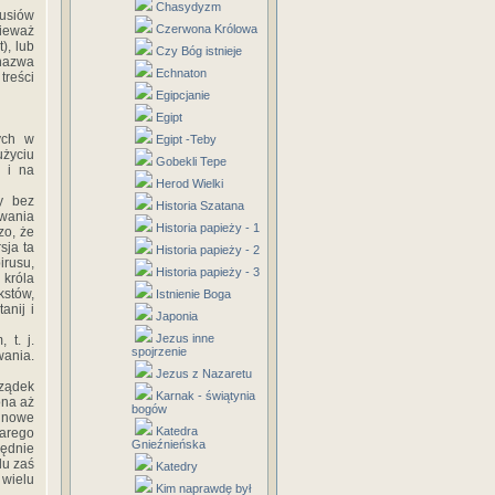
Chasydyzm
usiów
Czerwona Królowa
ieważ
), lub
Czy Bóg istnieje
 nazwa
Echnaton
treści
Egipcjanie
Egipt
nych w
Egipt -Teby
użyciu
Gobekli Tepe
 i na
Herod Wielki
y bez
Historia Szatana
owania
Historia papieży - 1
zo, że
sja ta
Historia papieży - 2
rusu,
Historia papieży - 3
 króla
kstów,
Istnienie Boga
anij i
Japonia
Jezus inne
 t. j.
spojrzenie
ania.
Jezus z Nazaretu
ządek
Karnak - świątynia
ona aż
bogów
, nowe
Katedra
tarego
Gnieźnieńska
lędnie
lu zaś
Katedry
 wielu
Kim naprawdę był