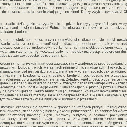
ła też
Ba
albo dusza. Wierzono w jej wieczność. Złączona była z Ka i mogła żyć w 
dzialnym, lub do woli obierać kształt; malowano ją często w postaci sępa z ludzką 
monie, odprawiane nad mumią lub nad posągiem w grobowcu, miały na celu z
 do powrotu do ciała, zamieszkującego na ziemi. Duszy zwykle towarzyszył
Ch
o ustalić dziś, gdzie zaczynały się i gdzie kończyły czynności tych wszy
ntów, sami bowiem starożytni Egipcjanie niewyraźnie mówili o tym, a teksty 
zą jeden drugiemu.
go, co powiedziano, łatwo można domyślić się, dlaczego tyle troski poświ
owaniu ciała za pomocą mumifikacji, i dlaczego podejmowano tak wiele trud
zpieczyć wejścia do grobowców i do komór z mumiami. Gdyby bowiem wtargnię
wca i zniszczono mumię, wówczas ciało nie mogłoby już przyjąć z powrotem dusz
łaby już zawsze pozostać bezcielesna. (...).
wcom i cmentarzyskom najwięcej zawdzięczamy wiadomości, jakie posiadamy o
tarożytnych Egipcjan, o ich wierzeniach religijnych, ich nadziejach i troskach. Z
alsamowania ciał jest bardzo stary, zmienił się tylko sam sposób. Jak wiadomo, 
g niezmiernie kosztowny; gdy chodziło o biednych, obchodzono się przypuszc
em soleniem, co wypadało o wiele taniej. Żołądek, wnętrzności, płuca, serce i w
gano i wkładano do czterech naczyń - zwanych dzbanami kanopskimi - każdy 
ęcony był innemu bóstwu egipskiemu. Ciała spowijano w płótno, a później umies
y na tych powijakach. Teksty brano z Księgi zmarłych. Po zakonserwowaniu ciała
mowanie należało zatroszczyć się o jego bezpieczeństwo, i właśnie wysiłkom w ty
tym zawdzięczamy tak wiele naszych wiadomości o przeszłości.
starszych czasach ciała chowano w grobach na krańcach pustyni. Później wzn
iemi budowle, składające się niekiedy z wielu pomieszczeń. Dla osobistości króle
iano najczęściej mastabę, ciężki, masywny budynek, o ścianach pochylony
owi. Budynek taki zawierał zwykle pokój ze złożonymi ofiarami, serdab lub k
ęconą Ka, dalej komin lub szyb od czterdziestu do osiemdziesięciu stóp głębokoś