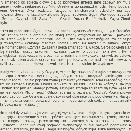
gły zmarłego od ścięcia głowy, t. j. od ponownej śmierci. Inne zapewniały mu 
ienie i wodę z niebiańskiego Nilu. Oczekiwał go przejazd w łodzi Henu, boga śm
omu Ozyrysa. Dwa rozdziały, "ustępy o transformacji", udzielały mu zdol
mowania dowolnie kształtów Złotego Sępa, Boskiego Sępa, Wielkiego Boga-St
Światła, Czystej Lilii, Syna Ptah, Czapli, Ducha Ra, Jaskółki, Węża Ziemi
dyla.
repertuar przemian mógł na pewno każdemu wystarczyć! Szereg innych środków 
 nie zapominano o drabinie, po której zmarły wstępował do nieba - pozwala
cie ujrzeć wejście do Sekhet-Aaru, do Pól Elizejskich. Teraz mógł on - wciąż za 
gi zmarłych" - wchłonąć mądrość Thotha i stać się nawet nim samym. Przyc
ie moment sądu Ozyrysa, zważenia serca zmarłego na wadze. Serce bowiem sta
ibę wszelkich uczuć, pragnień i wzruszeń, zarówno dobrych, jak i złych. Tkwi
 głęboka myśl, wcześnie zrozumiana, jedna z największych prawd, że człowi
e jest taki, jakim wydaje się być na- zewnątrz, lecz w istocie jest taki, jakim wyraził
myśli, przetopione na słowa i uczynki, i według tego winien być sądzony.
marły wchodził do komnaty Ozyrysa, winien był powtarzać magiczne nazwy drzw
ju. Mijał czterdziestu dwu bogów, których musiał nazywać właściwym imie
cząc każdemu, że nie popełnił żadnej z rozlicznych zbrodni. Miał zwracać się do 
em do samego Ozyrysa zawsze słowami tej książki. Scena ta kończyła się py
Thotha: "Kto jest ten, którego powalą jest ogień, którego ścianami są żywe węże, k
gą jest woda? Kto on jest?" Odpowiedź na to brzmiała: "Ozyrys". Potem prow
ego przed oblicze Ozyrysa, gdzie otrzymywał obietnicę bytu pod okiem Ra. Nastę
 i hymny oraz seria magicznych ceremonii, odprawianych codziennie, aby zmarł
się "żywą na wieki duszą".
nie rozdziały zawierały jeszcze więcej wyrazów czarodziejskich, tyczących się wi
t Ozyrysa (pierwotnie siedmiu, później wzrosłych do dwudziestu jeden); każda 
dała magiczną nazwę i przed każdą stał odźwierny, strażnik i posłaniec, a próc
ej pilnowali jeden lub dwaj bogowie. Wchodzący musiał nazwać poprawnie b
ernego, strażnika, posłańca i boga lub bogów, których mijał. Kilka następnych u