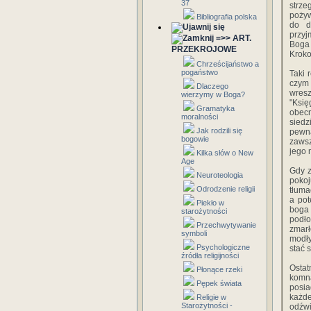
37
strze
pożyw
Bibliografia polska
do d
przyj
=>> ART.
Boga 
PRZEKROJOWE
Kroko
Chrześcijaństwo a
pogaństwo
Taki 
czym
Dlaczego
wresz
wierzymy w Boga?
"Księ
Gramatyka
obecn
moralności
siedz
Jak rodzili się
pewna
bogowie
zawsz
jego 
Kilka słów o New
Age
Gdy z
Neuroteologia
poko
Odrodzenie religii
tłuma
a pot
Piekło w
boga 
starożytności
podło
Przechwytywanie
zmarł
symboli
modły
Psychologiczne
stać 
źródła religijności
Ostat
Płonące rzeki
komna
Pępek świata
posia
każd
Religie w
Starożytności -
odźwi