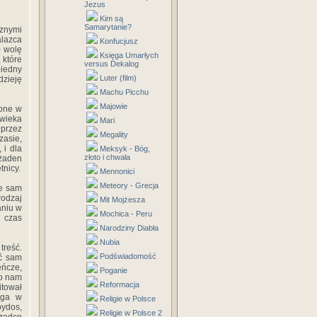
Jezus
Kim są
Samarytanie?
cznymi
alazca
Konfucjusz
ł wolę
Księga Umarłych
 które
versus Dekalog
biedny
Luter (film)
dzieję
Machu Picchu
Majowie
 one w
owieka
Mari
 przez
Megality
zasie,
 i dla
Meksyk - Bóg,
złoto i chwała
 żaden
tnicy.
Mennonici
Meteory - Grecja
ie sam
rodzaj
Mit Mojżesza
aniu w
Mochica - Peru
n czas
Narodziny Diabła
Nubia
treść.
Podświadomość
ć sam
eńcze,
Poganie
wo nam
Reformacja
itował
oga w
Religie w Polsce
bydos,
Religie w Polsce 2