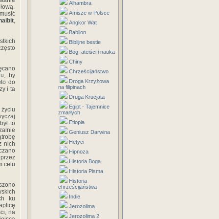
stanie
Alhambra
głową.
Amisze w Polsce
musić
aibit
,
Angkor Wat
Babilon
stkich
Biblijne bestie
często
Bóg, ateiści i nauka
Chiny
ęcano
Chrześcijaństwo
u, by
Droga Krzyżowa
to do
na filipinach
y i ta
Druga Krucjata
Egipt - Tajemnice
 życiu
zmarłych
wyczaj
Etiopia
był to
zalnie
Geniusz Darwina
ątrobę
Hetyci
z nich
zczano
Hipnoza
 przez
Historia Boga
m celu
Historia Pisma
Historia
oszono
chrześcijaństwa
wskich
Indie
ch ku
aplicę
Jerozolima
ci, na
Jerozolima 2