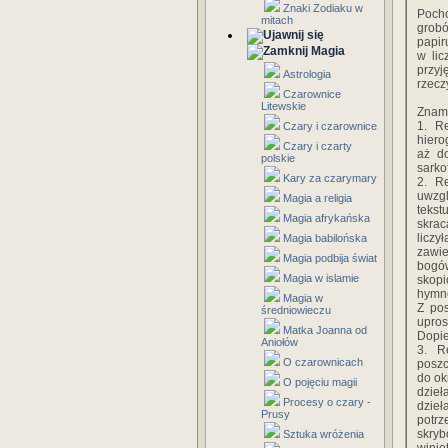
Znaki Zodiaku w
Poch
mitach
grob
papir
Magia
w lic
przyj
Astrologia
rzecz
Czarownice
Litewskie
Znamy
1. Re
Czary i czarownice
hiero
Czary i czarty
aż d
polskie
sarko
Kary za czarymary
2. R
uwzgl
Magia a religia
tekst
Magia afrykańska
skrac
licz
Magia babilońska
zawie
Magia podbija świat
bogów
Magia w islamie
skopi
hymnó
Magia w
Z pos
średniowieczu
upro
Matka Joanna od
Dopie
Aniołów
3. R
O czarownicach
poszc
do ok
O pojęciu magii
dzieł
Procesy o czary -
dzieł
Prusy
potrz
skryb
Sztuka wróżenia