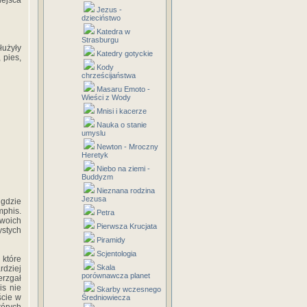
ejsca
Jezus -
dzieciństwo
Katedra w
Strasburgu
łużyły
Katedry gotyckie
 pies,
Kody
chrześcijaństwa
Masaru Emoto -
Wieści z Wody
Mnisi i kacerze
Nauka o stanie
umyslu
Newton - Mroczny
Heretyk
Niebo na ziemi -
Buddyzm
Nieznana rodzina
Jezusa
 gdzie
mphis.
Petra
swoich
Pierwsza Krucjata
stych
Piramidy
Scjentologia
 które
Skala
rdziej
porównawcza planet
rzgał
is nie
Skarby wczesnego
ście w
Średniowiecza