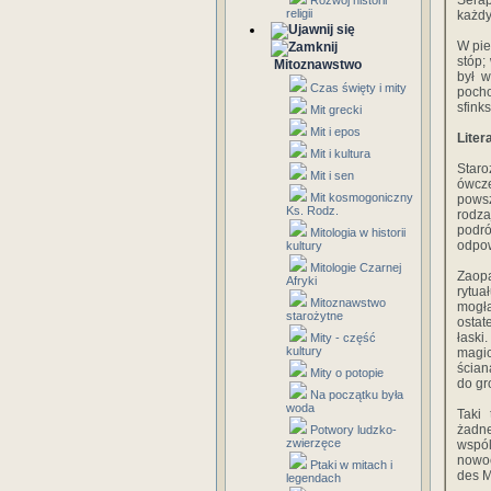
Serap
Rozwój historii
religii
każdy
W pie
stóp;
Mitoznawstwo
był w
Czas święty i mity
pocho
sfink
Mit grecki
Mit i epos
Liter
Mit i kultura
Staro
Mit i sen
ówcz
Mit kosmogoniczny
powsz
Ks. Rodz.
rodza
podró
Mitologia w historii
odpow
kultury
Mitologie Czarnej
Zaopa
Afryki
rytua
Mitoznawstwo
mogł
starożytne
ostat
łaski
Mity - część
kultury
magic
ścian
Mity o potopie
do gr
Na początku była
woda
Taki 
żadne
Potwory ludzko-
zwierzęce
wspól
nowoc
Ptaki w mitach i
des M
legendach