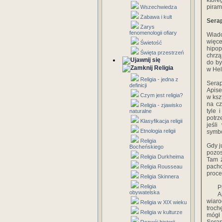
któr
pirami
Wszechwiedza
Zabawa i kult
Sera
Zarys
fenomenologii ofiary
Wiado
więce
Świetość
hipo
Święta przestrzeń
chrzą
do by
Religia
w Hel
Religia - jedna z
Sera
definicji
Apise
Czym jest religia?
w ksz
na cz
Religia - zjawisko
tyle 
naturalne
potrz
Klasyfikacja religii
jeśli
Etnologia religii
symb
Religia
Gdy j
Bocheńskiego
pozos
Religia Durkheima
Tam ż
pach
Religia Rousseau
proce
Religia Skinnera
Religia
P
obywatelska
A
wiar
Religia w XIX wieku
troch
Religia w kulturze
mógł 