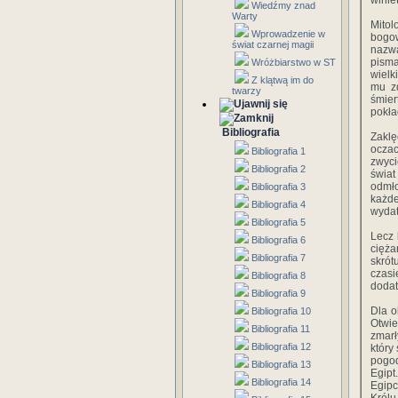
winie
Wiedźmy znad
Warty
Mitol
Wprowadzenie w
bogow
świat czarnej magii
nazwa
pisma
Wróżbiarstwo w ST
wielk
Z klątwą im do
mu zd
twarzy
śmier
pokła
Bibliografia
Zaklę
oczac
Bibliografia 1
zwyci
Bibliografia 2
świat
odmło
Bibliografia 3
każde
Bibliografia 4
wydat
Bibliografia 5
Lecz 
Bibliografia 6
cięża
Bibliografia 7
skrót
czasi
Bibliografia 8
dodat
Bibliografia 9
Dla o
Bibliografia 10
Otwi
Bibliografia 11
zmarł
Bibliografia 12
który
pogod
Bibliografia 13
Egip
Bibliografia 14
Egipc