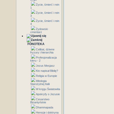
Życie, śmierć i rein
1
Życie, śmierć i rein
3
Życie, śmierć i rein
4
Żydowski
cmentarz
FONOTEKA
Celibat, dziwne
fryzury i hierarchia
Profesjonalizacja
kleru - 2
Jezus Mesjasz
Kto napisał Biblię?
Religia w Europie
Mitologia
Starożytnej Italii
W kręgu Światowita
Apokryfy o Jezusie
Cesarstwo
Bizantyńskie
Dhammapada
Herezje i doktryna