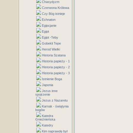
Chasydyzm
Czerwona Królowa
Czy Bóg istnieje
Echnaton
Egipcjanie
Egipt
Egipt -Teby
Gobekli Tepe
Herod Wielki
Historia Szatana
Historia papieży - 1
Historia papieży - 2
Historia papieży - 3
Istnienie Boga
Japonia
Jezus inne
spojrzenie
Jezus z Nazaretu
Karnak - świątynia
bogów
Katedra
Gnieźnieńska
Katedry
Kim naprawdę był