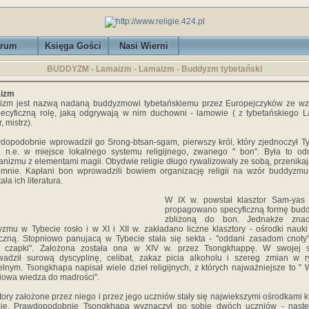
rum
Księga Gości
Nasi Wierni
BUDDYZM - Lamaizm - Lamaizm - Buddyzm tybetański
izm
izm jest nazwą nadaną buddyzmowi tybetańskiemu przez Europejczyków ze wz
ecyficzną rolę, jaką odgrywają w nim duchowni - lamowie ( z tybetańskiego 
, mistrz).
opodobnie wprowadził go Srong-btsan-sgam, pierwszy król, który zjednoczył T
. n.e. w miejsce lokalnego systemu religijnego, zwanego " bon". Była to o
nizmu z elementami magii. Obydwie religie długo rywalizowały ze sobą, przenikaj
mnie. Kapłani bon wprowadzili bowiem organizację religii na wzór buddyzmu
ła ich literatura.
W IX w. powstał klasztor Sam-yas 
propagowano specyficzną formę bud
zbliżoną do bon. Jednakże znac
zmu w Tybecie rosło i w XI i XII w. zakładano liczne klasztory - ośrodki nauki 
yczną. Stopniowo panujacą w Tybecie stała się sekta - "oddani zasadom cnoty
te czapki". Założona została ona w XIV w. przez Tsongkhappę. W swojej s
adził surową dyscyplinę, celibat, zakaz picia alkoholu i szereg zmian w r
elnym. Tsongkhapa napisał wiele dzieł religijnych, z których najważniejsze to " 
iowa wiedza do madrości".
tory założone przez niego i przez jego uczniów stały się najwiekszymi ośrodkami k
cie. Prawdopodobnie Tsongkhapa wyznaczył po sobie dwóch uczniów - nastę