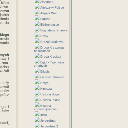
Alhambra
które
żliwe.
Amisze w Polsce
 nowo
Angkor Wat
jskich
elenie
Babilon
ciu do
Biblijne bestie
Bóg, ateiści i nauka
kiego
Chiny
resie
Chrześcijaństwo
owanie
Droga Krzyżowa
na filipinach
samych
Druga Krucjata
hową i
Egipt - Tajemnice
izmu.
zmarłych
dzina
ażali
Etiopia
Geniusz Darwina
należy
Hetyci
stawał
Hipnoza
 lamów
Historia Boga
prócz
Historia Pisma
Historia
iego i
chrześcijaństwa
duchów
Indie
Jerozolima
onami,
Jerozolima 2