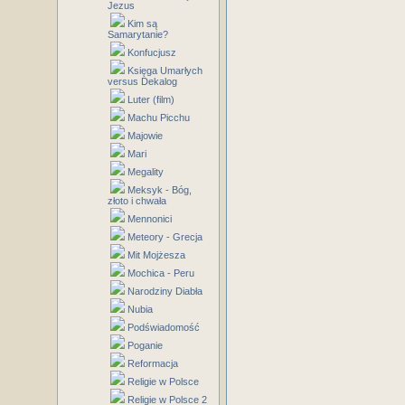
Jezus
Kim są
Samarytanie?
Konfucjusz
Księga Umarłych
versus Dekalog
Luter (film)
Machu Picchu
Majowie
Mari
Megality
Meksyk - Bóg,
złoto i chwała
Mennonici
Meteory - Grecja
Mit Mojżesza
Mochica - Peru
Narodziny Diabła
Nubia
Podświadomość
Poganie
Reformacja
Religie w Polsce
Religie w Polsce 2