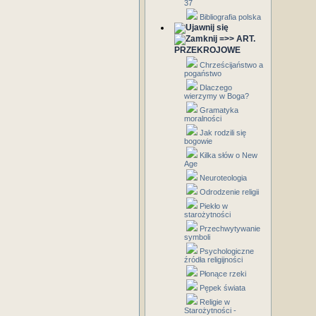
37
Bibliografia polska
=>> ART.
PRZEKROJOWE
Chrześcijaństwo a
pogaństwo
Dlaczego
wierzymy w Boga?
Gramatyka
moralności
Jak rodzili się
bogowie
Kilka słów o New
Age
Neuroteologia
Odrodzenie religii
Piekło w
starożytności
Przechwytywanie
symboli
Psychologiczne
źródła religijności
Płonące rzeki
Pępek świata
Religie w
Starożytności -