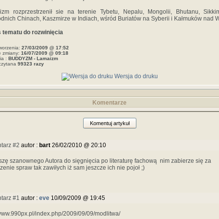
zm rozprzestrzenił sie na terenie Tybetu, Nepalu, Mongolii, Bhutanu, Sikk
dnich Chinach, Kaszmirze w Indiach, wśród Buriatów na Syberii i Kałmuków nad 
 tematu do rozwinięcia
worzenia:
27/03/2009 @ 17:52
e zmiany:
16/07/2009 @ 09:18
ia :
BUDDYZM - Lamaizm
czytana
99323 razy
Wersja do druku
Komentarze
Komentuj artykuł
tarz #2
autor :
bart
26/02/2010 @ 20:10
szę szanownego Autora do sięgnięcia po literaturę fachową nim zabierze się za
zenie spraw tak zawiłych iż sam jeszcze ich nie pojoł ;)
tarz #1
autor :
eve
10/09/2009 @ 19:45
/www.990px.pl/index.php/2009/09/09/modlitwa/