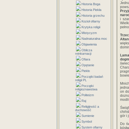
Jedn
Historia Boga
powsz
Historia Piekła
Przy
naro
Historia grzechu
i sza
Kozioł ofiarny
Wielk
pełno
Krytyka religii
Mistycyzm
Trze
Nadnaturalna moc
Ałta
więks
Objawienia
domin
Oblicza
reinkarnacji
Lamai
dogm
Ofiara
świe
Opętanie
Char
Piekło
prag
bowie
Początki badań
religii PL
Mnich
Początki
jedna
religioznawstwa
on do
Politeizm
dozn
modli
Raj
Religijność a
Świąt
duchowość
chińs
gór i 
Sumienie
Symbol
Do św
System ofiarny
bóstw