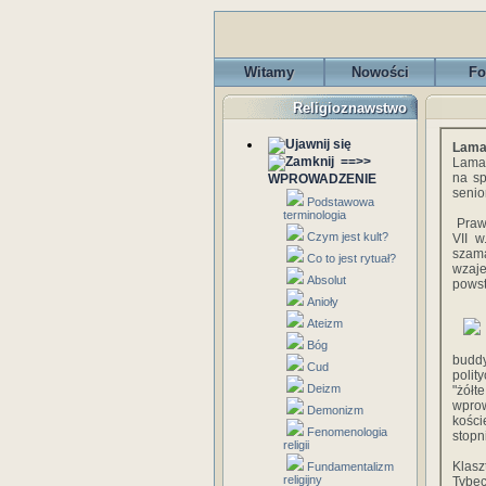
Witamy
Nowości
Fo
Religioznawstwo
Lama
==>>
Lama
na sp
WPROWADZENIE
senior
Podstawowa
terminologia
Prawd
Czym jest kult?
VII w
szama
Co to jest rytuał?
wzaje
Absolut
powsta
Anioły
Ateizm
Bóg
buddy
Cud
polit
Deizm
"żół
wprow
Demonizm
kości
Fenomenologia
stopn
religii
Klasz
Fundamentalizm
religijny
Tybe