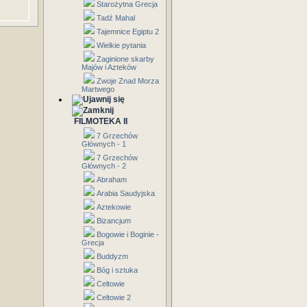
Starożytna Grecja
Tadź Mahal
Tajemnice Egiptu 2
Wielkie pytania
Zaginione skarby
Majów i Azteków
Zwoje Znad Morza
Martwego
FILMOTEKA II
7 Grzechów
Głównych - 1
7 Grzechów
Głównych - 2
Abraham
Arabia Saudyjska
Aztekowie
Bizancjum
Bogowie i Boginie -
Grecja
Buddyzm
Bóg i sztuka
Celtowie
Celtowie 2