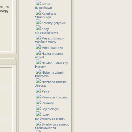
Jezus -
imu, w
dzieciństwo
Wołgą.
Katedra w
Strasburgu
Katedry gotyckie
Kody
chrześcijaństwa
Masaru Emoto -
Wieści z Wody
Mnisi i kacerze
Nauka o stanie
umyslu
Newton - Mroczny
Heretyk
Niebo na ziemi -
Buddyzm
Nieznana rodzina
Jezusa
Petra
Pierwsza Krucjata
Piramidy
Scjentologia
Skala
porównawcza planet
Skarby wczesnego
Średniowiecza