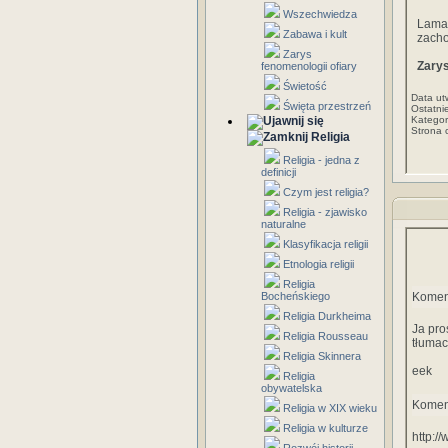
Wszechwiedza
Lamai
Zabawa i kult
zacho
Zarys
Zarys
fenomenologii ofiary
Świetość
Data ut
Święta przestrzeń
Ostatni
Kategor
Strona 
Religia
Religia - jedna z
definicji
Czym jest religia?
Religia - zjawisko
naturalne
Klasyfikacja religii
Etnologia religii
Religia
Bocheńskiego
Komen
Religia Durkheima
Ja pro
Religia Rousseau
tłumac
Religia Skinnera
eek
Religia
obywatelska
Komen
Religia w XIX wieku
Religia w kulturze
http:/