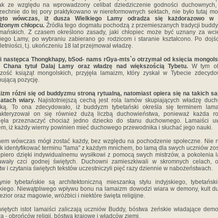
ak ze względu na wprowadzony celibat dziedziczenie godności duchownych, 
echnie do tej pory praktykowano w niereformownych sektach, nie było tutaj mo
jęto wówczas, iż dusza Wielkiego Lamy odradza się każdorazowo w
dzonym chłopcu.
Źródła tego dogmatu pochodzą z przemieszanych tradycji buddy
mańskich. Z czasem określono zasady, jaki chłopiec może być uznany za wci
iego Lamy, po wybraniu zabierano go rodzicom i staranie kształcono. Po dojś
letniości, t.j. ukończeniu 18 lat przejmował władzę.
ci następca Thongkhapy, bSod- nams rGya-mts`o otrzymał od księcia mongols
n Chana tytuł Dalaj Lamy oraz władzę nad większością Tybetu.
W tym ok
zość książąt mongolskich, przyjęła lamaizm, który zyskał w Tybecie zdecyd
ującą pozycję.
zm różni się od buddyzmu stroną rytualną, natomiast opiera się na takich 
atach wiary.
Najistotniejszą cechą jest rola lamów skupiających władzę duc
cką. To ona zdecydowało, iż buddyzm tybetański określa się terminem lama
akteryzował on się również dużą liczbą duchowieństwa, ponieważ każda ro
nęła przeznaczyć chociaż jedno dziecko do stanu duchownego. Lamaiści uw
m, iż każdy wierny powinien mieć duchowego przewodnika i słuchać jego nauki.
em wówczas mógł zostać każdy, bez względu na pochodzenie społeczne. Nie 
k identyfikować terminu "lama" z każdym mnichem, bo lamą dla swych uczniów zo
piero dzięki indywidualnemu wysiłkowi z pomocą swych mistrzów, a pokolenia
awały czci godnej świętych. Duchowni zamieszkiwali w skromnych celach, o
tw i czytania świętych tekstów uczestniczyli pięć razy dziennie w nabożeństwach.
ynie tybetańskie są architektoniczną mieszanką stylu indyjskiego, tybetańsk
kiego. Niewątpliwego wpływu bonu na lamaizm dowodzi wiara w demony, kult 
jezior oraz magowie, wróżbici i niektóre święta religijne.
iętych istot lamaiści zaliczają uczniów Buddy, bóstwa żeńskie władające dem
a - obrońców religii, bóstwa krajowe i władców ziemi.