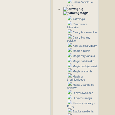
Znaki Zodiaku w
mitach
Magia
Astrologia
Czarownice
Litewskie
Czary i czarownice
Czary i czarty
polskie
Kary za czarymary
Magia a religia
Magia afrykańska
Magia babilońska
Magia podbija świat
Magia w islamie
Magia w
średniowieczu
Matka Joanna od
Aniołów
O czarownicach
O pojęciu magii
Procesy o czary -
Prusy
Sztuka wróżenia