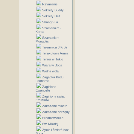
Rzymianie
Sekrety Buddy
Sekrety Delf
Shangri-La
Szamanizm -
Korea
Szamanizm -
Mongolia
Tajemnica 3 Króli
Terakotowa Armia
Terror w Tokio
Wiara w Boga
Wolna wola
Zagadka Kodu
Leonarda
Zaginione
Ewangelie
Zaginiony świat
Etrusków
Zakazane miasto
Zakazane obrzędy
Średniowiecze
Św. Mikołaj
Życie i śmierć bez
Boga