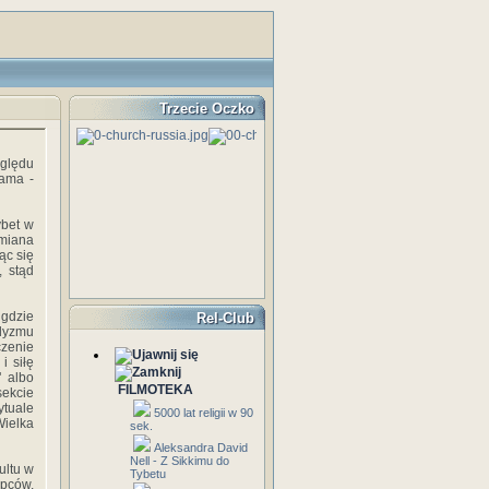
Trzecie Oczko
ględu
Lama -
ybet w
dmiana
ąc się
, stąd
gdzie
Rel-Club
dyzmu
zenie
i siłę
" albo
FILMOTEKA
ekcie
ytuale
5000 lat religii w 90
Wielka
sek.
Aleksandra David
Nell - Z Sikkimu do
ultu w
Tybetu
pców.