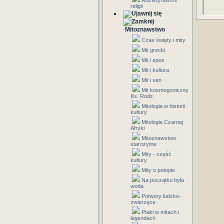
Rozwój historii
religii
Mitoznawstwo
Czas święty i mity
Mit grecki
Mit i epos
Mit i kultura
Mit i sen
Mit kosmogoniczny
Ks. Rodz.
Mitologia w historii
kultury
Mitologie Czarnej
Afryki
Mitoznawstwo
starożytne
Mity - część
kultury
Mity o potopie
Na początku była
woda
Potwory ludzko-
zwierzęce
Ptaki w mitach i
legendach