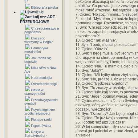
dekoltem ukazującą ramiona i przybr
37
aniołków. Co prawda jest z zeszłego r
Bibliografia polska
może robić wrażenie. Jak sądzisz, Oj
7. Ojciec: "No cóż, hmmm... Niezupeł
=>> ART.
8. I dodał: "Myślałem, że będzie lepie
PRZEKROJOWE
normalną drogą. Rozumiesz, co chcę
9. Syn: "Chcesz powiedzieć, że mam się
Chrześcijaństwo a
moczu, w zapachu parujących wnętrzn
pogaństwo
paznokciami?"
Dlaczego
10. Ojciec: "Tak właśnie".
wierzymy w Boga?
11. Syn: "I będę musiał pozostać sam
Gramatyka
12. Ojciec: "Otóż to".
moralności
13. Syn: "I będę musiał być jednym 
chorującym na chorobę morską w koły
Jak rodzili się
wnętrzności kobiety, i będę musiał pł
bogowie
14. Ojciec: "Nie. Tu mam dla ciebie n
Kilka słów o New
15. Syn: "Jaką?".
Age
16. Ojciec: "Mit byłby nieco zbyt suc
Neuroteologia
17. Syn: "No, proszę. Cóż więc będę?'
18. Ojciec: "Będziesz wcielony".
Odrodzenie religii
19. Syn: "To znaczy wrośnięty jak paz
Piekło w
20. Ojciec: "Nie kpij sobie, to poważ
starożytności
21. Syn: "Jeden dogmat więcej, jeden 
Przechwytywanie
22. Ojciec wskazał na Ducha Świętego:
symboli
dziewicy, którą właśnie zauważyłem 
początku wieczności".
Psychologiczne
23. Syn: "Dziewicy? Jak będę mógł s
źródła religijności
24. Ojciec: "To już twoja sprawa. Nie
Płonące rzeki
25. I dodał: "Idź już! Już czas!".
Pępek świata
26. W tej samej chwili Syn skurczył s
porwał go i poleciał w stronę ziemi, 
Religie w
anielskie!
Starożytności -