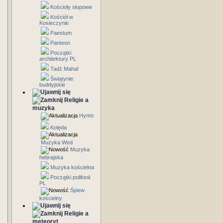
Kościoły słupowe
Kościół w
Kosieczynie
Paestum
Panteon
Początki
architektury PL
Tadż Mahal
Świątynie
buddyjskie
Religie a
muzyka
Hymn
Kolęda
Muzyka Wed
Muzyka
hebrajska
Muzyka kościelna
Początki polifonii
PL
Śpiew
kościelny
Religie a
meteoryt