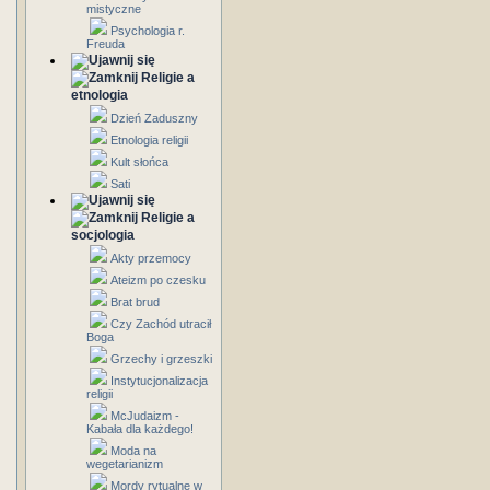
mistyczne
Psychologia r.
Freuda
Religie a
etnologia
Dzień Zaduszny
Etnologia religii
Kult słońca
Sati
Religie a
socjologia
Akty przemocy
Ateizm po czesku
Brat brud
Czy Zachód utracił
Boga
Grzechy i grzeszki
Instytucjonalizacja
religii
McJudaizm -
Kabała dla każdego!
Moda na
wegetarianizm
Mordy rytualne w