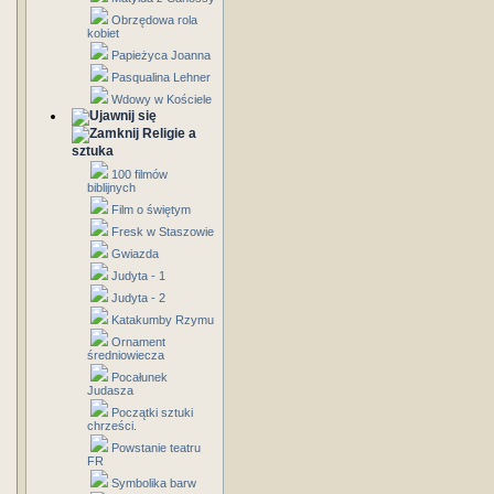
Obrzędowa rola
kobiet
Papieżyca Joanna
Pasqualina Lehner
Wdowy w Kościele
Religie a
sztuka
100 filmów
biblijnych
Film o świętym
Fresk w Staszowie
Gwiazda
Judyta - 1
Judyta - 2
Katakumby Rzymu
Ornament
średniowiecza
Pocałunek
Judasza
Początki sztuki
chrześci.
Powstanie teatru
FR
Symbolika barw