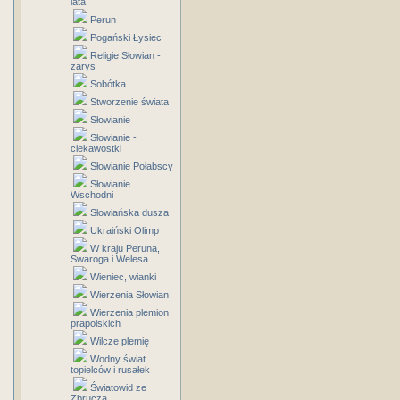
lata
Perun
Pogański Łysiec
Religie Słowian -
zarys
Sobótka
Stworzenie świata
Słowianie
Słowianie -
ciekawostki
Słowianie Połabscy
Słowianie
Wschodni
Słowiańska dusza
Ukraiński Olimp
W kraju Peruna,
Swaroga i Welesa
Wieniec, wianki
Wierzenia Słowian
Wierzenia plemion
prapolskich
Wilcze plemię
Wodny świat
topielców i rusałek
Światowid ze
Zbrucza