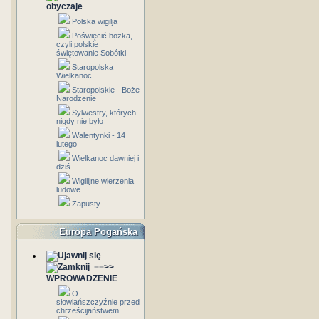
obyczaje
Polska wigilja
Poświęcić bożka,
czyli polskie
świętowanie Sobótki
Staropolska
Wielkanoc
Staropolskie - Boże
Narodzenie
Sylwestry, których
nigdy nie było
Walentynki - 14
lutego
Wielkanoc dawniej i
dziś
Wigilijne wierzenia
ludowe
Zapusty
Europa Pogańska
==>>
WPROWADZENIE
O
słowiańszczyźnie przed
chrześcijaństwem