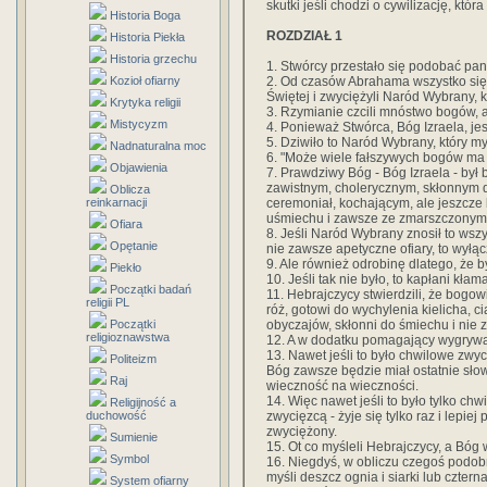
skutki jeśli chodzi o cywilizację, któ
Historia Boga
ROZDZIAŁ 1
Historia Piekła
Historia grzechu
1. Stwórcy przestało się podobać pan
2. Od czasów Abrahama wszystko się 
Kozioł ofiarny
Świętej i zwyciężyli Naród Wybrany, 
Krytyka religii
3. Rzymianie czcili mnóstwo bogów, al
Mistycyzm
4. Ponieważ Stwórca, Bóg Izraela, j
5. Dziwiło to Naród Wybrany, który myś
Nadnaturalna moc
6. "Może wiele fałszywych bogów ma w
Objawienia
7. Prawdziwy Bóg - Bóg Izraela - b
zawistnym, cholerycznym, skłonnym d
Oblicza
ceremoniał, kochającym, ale jeszcze 
reinkarnacji
uśmiechu i zawsze ze zmarszczonymi
Ofiara
8. Jeśli Naród Wybrany znosił to wsz
Opętanie
nie zawsze apetyczne ofiary, to wył
9. Ale również odrobinę dlatego, że b
Piekło
10. Jeśli tak nie było, to kapłani kłam
Początki badań
11. Hebrajczycy stwierdzili, że bogo
religii PL
róż, gotowi do wychylenia kielicha, ci
obyczajów, skłonni do śmiechu i nie 
Początki
religioznawstwa
12. A w dodatku pomagający wygryw
13. Nawet jeśli to było chwilowe zwyc
Politeizm
Bóg zawsze będzie miał ostatnie słow
Raj
wieczność na wieczności.
14. Więc nawet jeśli to było tylko ch
Religijność a
zwycięzcą - żyje się tylko raz i lepie
duchowość
zwyciężony.
Sumienie
15. Ot co myśleli Hebrajczycy, a Bóg w
Symbol
16. Niegdyś, w obliczu czegoś podobn
myśli deszcz ognia i siarki lub czter
System ofiarny