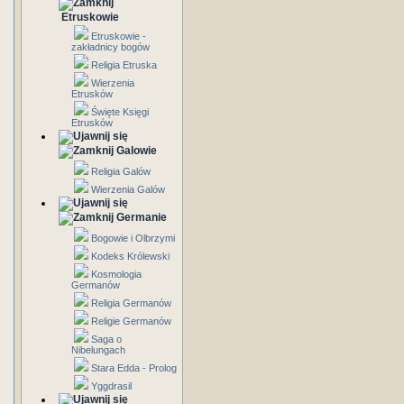
Etruskowie
Etruskowie -
zakładnicy bogów
Religia Etruska
Wierzenia
Etrusków
Święte Księgi
Etrusków
Galowie
Religia Galów
Wierzenia Galów
Germanie
Bogowie i Olbrzymi
Kodeks Królewski
Kosmologia
Germanów
Religia Germanów
Religie Germanów
Saga o
Nibelungach
Stara Edda - Prolog
Yggdrasil