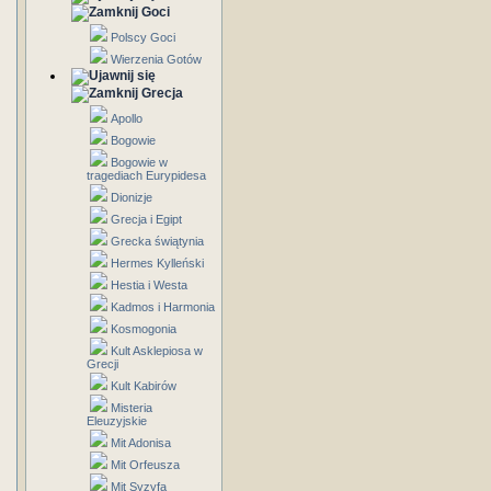
Goci
Polscy Goci
Wierzenia Gotów
Grecja
Apollo
Bogowie
Bogowie w
tragediach Eurypidesa
Dionizje
Grecja i Egipt
Grecka świątynia
Hermes Kylleński
Hestia i Westa
Kadmos i Harmonia
Kosmogonia
Kult Asklepiosa w
Grecji
Kult Kabirów
Misteria
Eleuzyjskie
Mit Adonisa
Mit Orfeusza
Mit Syzyfa