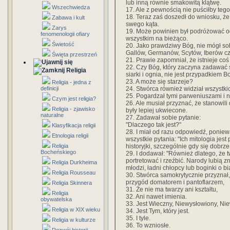
lub inną równie smakowitą klątwę.
Wszechwiedza
17. Ale z pewnością nie puściłby teg
18. Teraz zaś doszedł do wniosku, że
Zabawa i kult
swego kąta.
Zarys
19. Może powinien był podróżować od
fenomenologii ofiary
wszystkim na bieżąco.
Świetość
20. Jako prawdziwy Bóg, nie mógł s
Gallów, Germanów, Scytów, Iberów c
Święta przestrzeń
21. Prawie zapomniał, że istnieje coś
22. Czy Bóg, który zaczyna zadawać 
Religia
siarki i ognia, nie jest przypadkiem B
23. A może się starzeje?
Religia - jedna z
24. Stwórca również widział wszystki
definicji
25. Pogardzał tymi parweniuszami i n
Czym jest religia?
26. Ale musiał przyznać, że stanowili 
Religia - zjawisko
były lepiej ukwiecone.
naturalne
27. Zadawał sobie pytanie:
"Dlaczego tak jest?"
Klasyfikacja religii
28. I miał od razu odpowiedź, ponie
Etnologia religii
wszystkie pytania: "Ich mitologia jest
historyjki, szczególnie gdy się dobrze
Religia
Bocheńskiego
29. I dodawał: "Również dlatego, że
portretować i rzeźbić. Narody lubią 
Religia Durkheima
młodzi, ładni chłopcy lub boginki o b
Religia Rousseau
30. Stwórca samokrytycznie przyznał
przygód domatorem i pantoflarzem,
Religia Skinnera
31. Że nie ma twarzy ani kształtu,
Religia
32. Ani nawet imienia.
obywatelska
33. Jest Wieczny, Niewysłowiony, Nie
Religia w XIX wieku
34. Jest Tym, który jest.
35. I tyle.
Religia w kulturze
36. To wzniosłe.