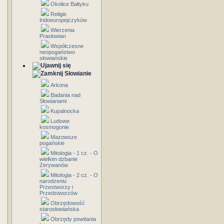
Okolice Bałtyku
Religie
Indoeuropejczyków
Wierzenia
Prasłowian
Współczesne
neopogaństwo
słowiańskie
Słowianie
Arkona
Badania nad
Słowianami
Kupalnocka
Ludowe
kosmogonie
Mazowsze
pogańskie
Mitologia - 1 cz. - O
wielkim dzbanie
Zerywanów
Mitologia - 2 cz. - O
narodzeniu
Przestworzy i
Przedstworzów
Obrzędowość
starosłowiańska
Obrzędy powitania