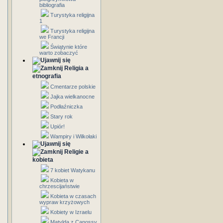
bibliografia
Turystyka religijna
1
Turystyka religijna
we Francji
Świątynie które
warto zobaczyć
Religia a
etnografia
Cmentarze polskie
Jajka wielkanocne
Podłaźniczka
Stary rok
Upiór!
Wampiry i Wilkołaki
Religie a
kobieta
7 kobiet Watykanu
Kobieta w
chrzescijaństwie
Kobieta w czasach
wypraw krzyżowych
Kobiety w Izraelu
Matylda z Canossy