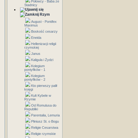
Połowcy - Baba ze
Stadnicy
Rzym
August - Pontifex
Maximus
Boskość cesarzy
Eneida
Hellenizacji religii
rzymskiej
Janus
Kaligula i Żydzi
Kolegium
pontyfików - 1
Kolegium
pontyfików - 2
Kto pierwszy palił
księgi
Kult Kybele w
Rzymie
Od Romulusa do
Republiki
Parentalia, Lemuria
Pliniusz St. o Bogu
Religie Cesarstwa
Religie rzymskie