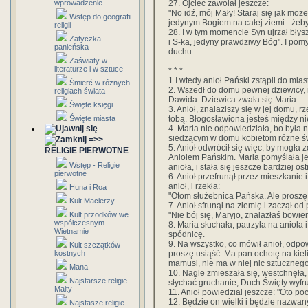
27. Ojciec zawołał jeszcze:
wprowadzenie
"No idź, mój Mały! Staraj się jak moż
Wstęp do geografii
jedynym Bogiem na całej ziemi - żeby t
religii
28. I w tym momencie Syn ujrzał błys
Zatyczka
i S-ka, jedyny prawdziwy Bóg". I pomyś
panieńska
duchu.
Zaświaty w
literaturze i w sztuce
* * *
1 I wtedy anioł Pański zstąpił do mia
Śmierć w różnych
2. Wszedł do domu pewnej dziewicy, 
religiach świata
Dawida. Dziewica zwała się Maria.
Święte księgi
3. Anioł, znalazłszy się w jej domu, r
tobą. Błogosławiona jesteś między ni
Święte miasta
4. Maria nie odpowiedziała, bo była 
siedzącym w domu kobietom różne św
=>>
5. Anioł odwrócił się więc, by mogła 
RELIGIE PIERWOTNE
Aniołem Pańskim. Maria pomyślała je
Wstęp - Religie
anioła, i stała się jeszcze bardziej os
pierwotne
6. Anioł przefrunął przez mieszkanie i
anioł, i rzekła:
Huna i Roa
"Otom służebnica Pańska. Ale proszę
Kult Macierzy
7. Anioł sfrunął na ziemię i zaczął 
"Nie bój się, Maryjo, znalazłaś bowie
Kult przodków we
współczesnym
8. Maria słuchała, patrzyła na anioła 
Wietnamie
spódnicę.
9. Na wszystko, co mówił anioł, odpo
Kult szczątków
proszę usiąść. Ma pan ochotę na kie
kostnych
mamusi, nie ma w niej nic sztucznego
Mana
10. Nagle zmieszała się, westchnęła, 
Najstarsze religie
słychać gruchanie, Duch Święty wyfrun
Malty
11. Anioł powiedział jeszcze: "Oto po
12. Będzie on wielki i będzie nazw
Najstasze religie