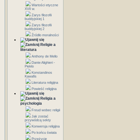
Wartości etyczne
XVII w.
Zarys filozofii
buddyjskiej 1
Zarys filozofii
buddyjskiej 2
Źródło moralności
Religie a
literatura
Anthony de Mello
Dante Alighieri -
Piekło
Konstandinos
Kawafis
Literatura religijna
Powieść religijna
Religia a
psychologia
Freud wobec religii
Jak zostać
przywódcą sekty
Konwersja religijna
Po końcu świata
Przeżycie