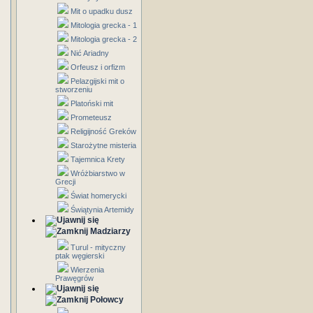
Mit o upadku dusz
Mitologia grecka - 1
Mitologia grecka - 2
Nić Ariadny
Orfeusz i orfizm
Pelazgijski mit o
stworzeniu
Platoński mit
Prometeusz
Religijność Greków
Starożytne misteria
Tajemnica Krety
Wróżbiarstwo w
Grecji
Świat homerycki
Świątynia Artemidy
Madziarzy
Turul - mityczny
ptak węgierski
Wierzenia
Prawęgrów
Połowcy