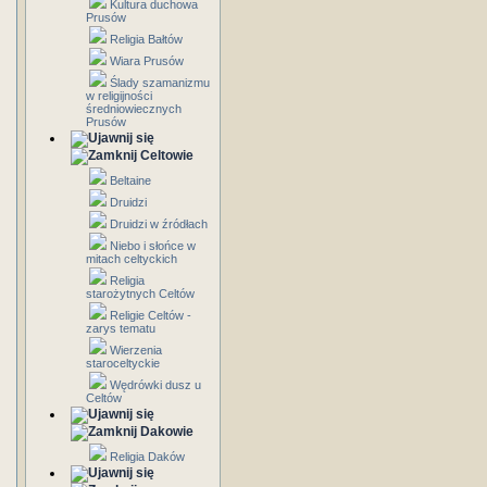
Kultura duchowa
Prusów
Religia Bałtów
Wiara Prusów
Ślady szamanizmu
w religijności
średniowiecznych
Prusów
Celtowie
Beltaine
Druidzi
Druidzi w źródłach
Niebo i słońce w
mitach celtyckich
Religia
starożytnych Celtów
Religie Celtów -
zarys tematu
Wierzenia
staroceltyckie
Wędrówki dusz u
Celtów
Dakowie
Religia Daków