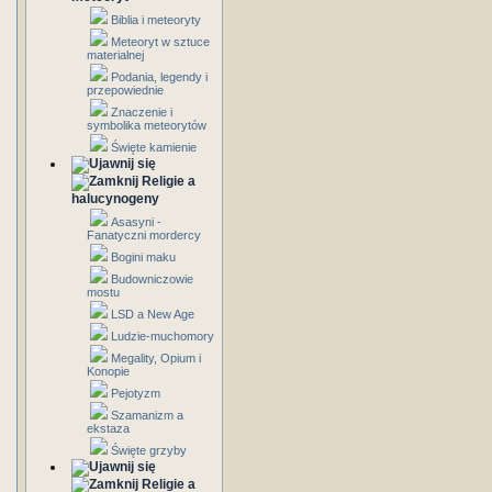
Biblia i meteoryty
Meteoryt w sztuce
materialnej
Podania, legendy i
przepowiednie
Znaczenie i
symbolika meteorytów
Święte kamienie
Religie a
halucynogeny
Asasyni -
Fanatyczni mordercy
Bogini maku
Budowniczowie
mostu
LSD a New Age
Ludzie-muchomory
Megality, Opium i
Konopie
Pejotyzm
Szamanizm a
ekstaza
Święte grzyby
Religie a