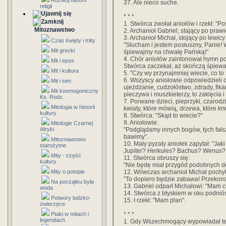
Rozwój historii
37. Ale nieco suche.
religii
* * *
1. Stwórca zwołał aniołów i rzekł: "
Mitoznawstwo
2. Archanioł Gabriel, stający po prawi
3. Archanioł Michał, stojący po lewic
Czas święty i mity
"Słucham i jestem posłuszny, Panie! 
Mit grecki
śpiewajmy na chwałę Pańską!"
4. Chór aniołów zaintonował hymn po
Mit i epos
Stwórca zaczekał, aż skończą śpiewać 
Mit i kultura
5. "Czy wy przynajmniej wiecie, co to
6. Wszyscy aniołowie odpowiedzieli c
Mit i sen
ujeżdżanie, cudzołóstwo, zdrady, fika
Mit kosmogoniczny
pieczywa i muszkieterzy, to zaklęcia i
Ks. Rodz.
7. Porwane dzieci, pieprzyki, czarodzi
Mitologia w historii
kwiaty, które mówią, drzewa, które krw
kultury
8. Stwórca: "Skąd to wiecie?"
9. Aniołowie:
Mitologie Czarnej
"Podglądamy innych bogów, tych fałsz
Afryki
bawimy".
Mitoznawstwo
10. Mały pyzaty aniołek zapytał: "Ja
starożytne
Jupiter? Herkules? Bachus? Wenus? 
Mity - część
11. Stwórca obruszy się:
kultury
"Nie będę miał przygód podobnych d
12. Wówczas archanioł Michał pochyli
Mity o potopie
"To dopiero będzie zabawa! Przekonan
Na początku była
13. Gabriel odparł Michałowi: "Mam ci
woda
14. Stwórca z błyskiem w oku podniós
Potwory ludzko-
15. I rzekł: "Mam plan".
zwierzęce
* * *
Ptaki w mitach i
legendach
1. Gdy Wszechmogący wypowiadał te 