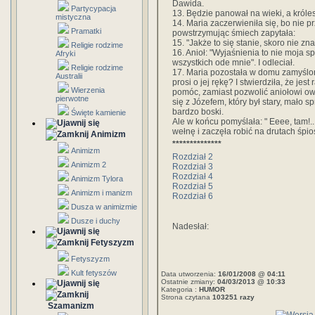
Dawida.
Partycypacja
13. Będzie panował na wieki, a króle
mistyczna
14. Maria zaczerwieniła się, bo nie 
Pramatki
powstrzymując śmiech zapytała:
15. "Jakże to się stanie, skoro nie z
Religie rodzime
16. Anioł: "Wyjaśnienia to nie moja 
Afryki
wszystkich ode mnie". I odleciał.
Religie rodzime
17. Maria pozostała w domu zamyślon
Australii
prosi o jej rękę? I stwierdziła, że jes
Wierzenia
pomóc, zamiast pozwolić aniołowi ow
pierwotne
się z Józefem, który był stary, mało s
bardzo boski.
Święte kamienie
Ale w końcu pomyślała: " Eeee, tam!..
wełnę i zaczęła robić na drutach śpio
Animizm
**************
Animizm
Rozdział 2
Animizm 2
Rozdział 3
Rozdział 4
Animizm Tylora
Rozdział 5
Animizm i manizm
Rozdział 6
Dusza w animizmie
Dusze i duchy
Nadesłał:
Fetyszyzm
Fetyszyzm
Kult fetyszów
Data utworzenia:
16/01/2008 @ 04:11
Ostatnie zmiany:
04/03/2013 @ 10:33
Kategoria :
HUMOR
Strona czytana
103251 razy
Szamanizm