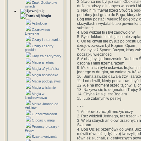
2. Stwórca nie był już sam. Obok stał
Znaki Zodiaku w
dużo młodszy, o lnianych włosach i b
mitach
3. Nad nimi fruwał trzeci Stwórca podo
podobny jest gołąb do Boga, który st
Magia
Bóg miał postać i wielkość gołębicy, 
skrzydłach i wydalał białe gówienka, 
Astrologia
substancji.
Czarownice
4. Bóg widział to i był zadowolony.
Litewskie
5. Było dokładnie tak, jak sobie zapl
Czary i czarownice
6. Od tej chwili nie by już po prostu
dziejów zawsze był Bogiem Ojcem,
Czary i czarty
7. Ale był też Synem Bożym, który zais
polskie
początku wieczności.
Kary za czarymary
8. A obaj byli jednocześnie Duchem 
Magia a religia
osobna i nimi trzema razem,
9. Można ich było ustawiać trójkami 
Magia afrykańska
jednego w drugim, na waleta, w trójkąt
Magia babilońska
10. Suma zawsze dawała trzy i zara
11. I od chwili, kiedy postanowili być,
Magia podbija świat
12. Ale na moment przed tą chwilą ic
Magia w islamie
13. Nazywa się to dogmatem Trójcy Ś
14. Chyba że się jest Bogiem
Magia w
średniowieczu
15. Lub zalanym w pestkę.
Matka Joanna od
* * *
Aniołów
1. Aniołowie zaczęli mrużyć oczy
O czarownicach
2. Raz widzieli Jednego, raz trzech 
3. Wielu starych aniołów, zrażonych
O pojęciu magii
Szatana.
Procesy o czary -
4. Bóg Ojciec przemówił do Syna Boż
Prusy
mówili również, gdyż trzej tworzyli je
Sztuka wróżenia
również słuchali, z identycznych po