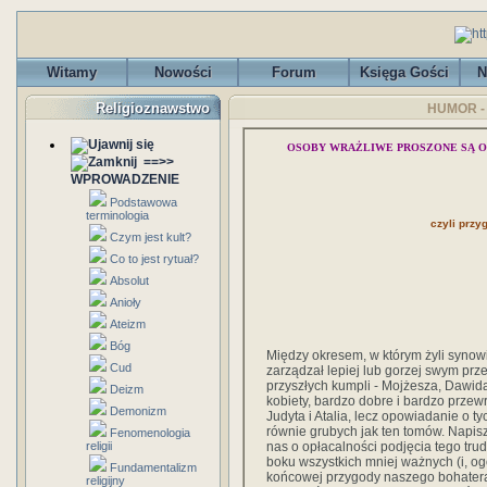
Witamy
Nowości
Forum
Księga Gości
N
Religioznawstwo
HUMOR - P
OSOBY WRAŻLIWE PROSZONE SĄ O
==>>
WPROWADZENIE
Podstawowa
terminologia
czyli prz
Czym jest kult?
Co to jest rytuał?
Absolut
Anioły
Ateizm
Bóg
Między okresem, w którym żyli synowi
Cud
zarządzał lepiej lub gorzej swym prz
przyszłych kumpli - Mojżesza, Dawida
Deizm
kobiety, bardzo dobre i bardzo przewr
Demonizm
Judyta i Atalia, lecz opowiadanie o 
równie grubych jak ten tomów. Napis
Fenomenologia
nas o opłacalności podjęcia tego tr
religii
boku wszystkich mniej ważnych (i, og
Fundamentalizm
końcowej przygody naszego bohatera
religijny