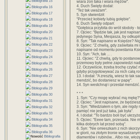
Bibliografia 15
wiara żon taka i wiara mężów".
4. Duch Święty dodał:
Bibliografia 16
"Też tak uważam".
Bibliografia 17
5. Syn stwierdził:
"Przecież kobiety lubią gołębie".
Bibliografia 18
6. Duch Święty odparł:
Bibliografia 19
"Gołębica przybita do wrót stodoły - 
7. Ojciec: "Będzie tak, jak jest nap
Bibliografia 20
jedynego Syna, Mesjasza, by odkupił 
Bibliografia 21
8. Syn: "Tak napisano w Księdze? Nig
Bibliografia 22
9. Ojciec: "Z chwilą, gdy zaświtała mi
napisane od momentu powstania Księ
Bibliografia 23
10. Syn: "Ach, tak ... .
Bibliografia 24
11. Ojciec: "Z chwilą, gdy to postano
przemowy były pełne zapowiedzi nad
Bibliografia 25
12. Oczywiście, trzeba trochę czytać 
Bibliografia 26
gdyby przygotowywać za nich całą ro
13. I dodał: "A zresztą, wiesz to tak 
Bibliografia 27
mendzić, bo dostaniesz w papę".
Bibliografia 28
14. Syn westchnął i przestał mendzić.
Bibliografia 29
* * *
Bibliografia 30
1. Syn: "Czy mogę wybrać mą mękę?"
Bibliografia 31
2. Ojciec: "Jest napisane, że będzies
3. Syn: "Wiedziałem o tym, ale nigdy
Bibliografia 32
pamięć nie jest już taka, jak była".
Bibliografia 33
4. I dodał: "To bardzo boli być ukrzy
5. Ojciec: "Eeee tam, przesada. Nie m
Bibliografia 34
kilka dobrych lat przed sobą".
Bibliografia 35
6. Syn: "Nie omieszkam z nich skorzys
Bibliografia 36
w glorii, na złotym tronie wysadzany
Bibliografia
diamentów i rubinów... Albo nie, włoż