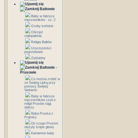
Bałtowie
Baby w fabryce
męczenników - cz. 2
Groby końskie
Obrzęd
ciałopalenia
Religia Bałtów
Uroczystości
pogrzebowe
Zaślubiny
Bałtowie -
Prusowie
Co można zrobić w
ze Świętą Lipką przy
pomocy Świętej
Siekierki
Baby w fabryce
męczenników czyli o
religii Prusów ciąg
dalszy
Baba Pruska z
Prątnicy
Do czego Prusom
służyły ścięte głowy
Kamienne baby