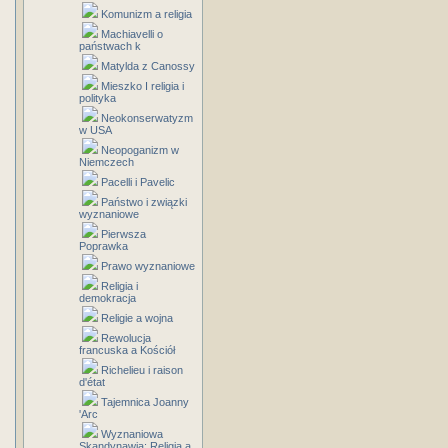
Komunizm a religia
Machiavelli o
państwach k
Matylda z Canossy
Mieszko I religia i
polityka
Neokonserwatyzm
w USA
Neopoganizm w
Niemczech
Pacelli i Pavelic
Państwo i związki
wyznaniowe
Pierwsza
Poprawka
Prawo wyznaniowe
Religia i
demokracja
Religie a wojna
Rewolucja
francuska a Kościół
Richelieu i raison
d'état
Tajemnica Joanny
'Arc
Wyznaniowa
Skandynawia: Religia a