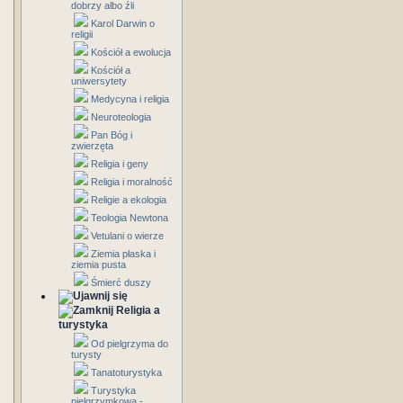
dobrzy albo źli
Karol Darwin o
religii
Kościół a ewolucja
Kościół a
uniwersytety
Medycyna i religia
Neuroteologia
Pan Bóg i
zwierzęta
Religia i geny
Religia i moralność
Religie a ekologia
Teologia Newtona
Vetulani o wierze
Ziemia płaska i
ziemia pusta
Śmierć duszy
Religia a
turystyka
Od pielgrzyma do
turysty
Tanatoturystyka
Turystyka
pielgrzymkowa -