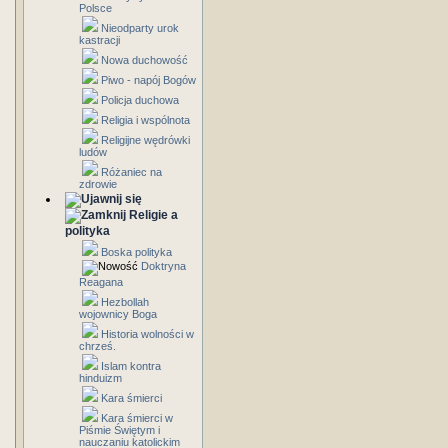
Polsce
Nieodparty urok
kastracji
Nowa duchowość
Piwo - napój Bogów
Policja duchowa
Religia i wspólnota
Religijne wędrówki
ludów
Różaniec na
zdrowie
Religie a
polityka
Boska polityka
Doktryna
Reagana
Hezbollah
wojownicy Boga
Historia wolności w
chrześ.
Islam kontra
hinduizm
Kara śmierci
Kara śmierci w
Piśmie Świętym i
nauczaniu katolickim