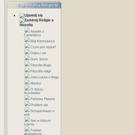
Zagadnienia Religijne
Religie a
filozofia
Anselm z
Cantenbury
Bóg Kartezjusza
Czym jest etyka?
Dobro i zlo
Duns Szkot
Filozofia Boga
Filozofia religii
John Locke o Bogu
Mantra
O duszy -
Arystoteles
Państwo Platona
Problem zła
Schopenhauer o
woli
Sen w którym
żyjemy
Traktat
ateologiczny