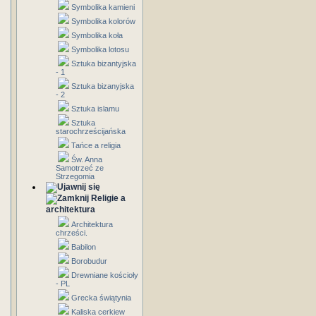
Symbolika kamieni
Symbolika kolorów
Symbolika koła
Symbolika lotosu
Sztuka bizantyjska
- 1
Sztuka bizanyjska
- 2
Sztuka islamu
Sztuka
starochrześcijańska
Tańce a religia
Św. Anna
Samotrzeć ze
Strzegomia
Religie a
architektura
Architektura
chrześci.
Babilon
Borobudur
Drewniane kościoły
- PL
Grecka świątynia
Kaliska cerkiew