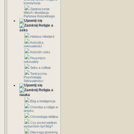
konstytucja
Zjednoczenie
Włoch i likwidacja
Państwa Kościelnego
Religie a
seks
Heloiza i Abelard
Kościół a
seksualność
Kościół i seks
Pesymizm
seksualny
Seks a celibat
Tantryczna
Psychologia
Seksualności
Religia a
nauka
Bóg a inteligencja
Choroba a religia w
antyku
Chronologia biblijna
Czy przed wielkim
wybuchem był Bóg?
Dlaczego jesteśmy