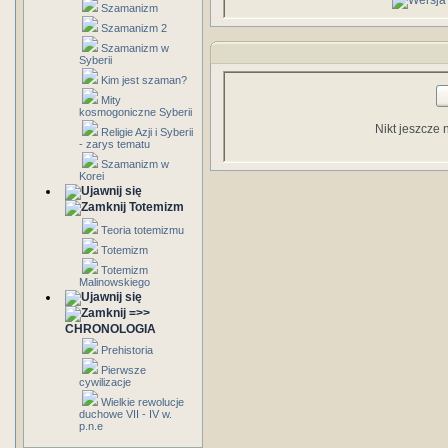
Szamanizm
Szamanizm 2
Szamanizm w
Syberii
Kim jest szaman?
Mity
kosmogoniczne Syberii
Nikt jeszcze 
Religie Azji i Syberii
- zarys tematu
Szamanizm w
Korei
Totemizm
Teoria totemizmu
Totemizm
Totemizm
Malinowskiego
=>>
CHRONOLOGIA
Prehistoria
Pierwsze
cywilizacje
Wielkie rewolucje
duchowe VII - IV w.
p.n.e