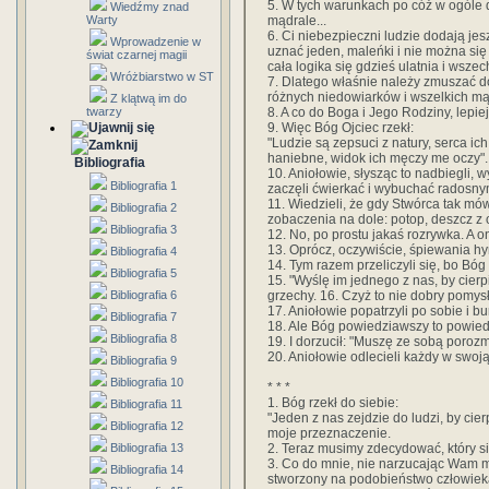
5. W tych warunkach po cóż w ogóle d
Wiedźmy znad
mądrale...
Warty
6. Ci niebezpieczni ludzie dodają je
Wprowadzenie w
uznać jeden, maleńki i nie można się 
świat czarnej magii
cała logika się gdzieś ulatnia i wszech
Wróżbiarstwo w ST
7. Dlatego właśnie należy zmuszać d
różnych niedowiarków i wszelkich mąd
Z klątwą im do
8. A co do Boga i Jego Rodziny, lepie
twarzy
9. Więc Bóg Ojciec rzekł:
"Ludzie są zepsuci z natury, serca ich
haniebne, widok ich męczy me oczy".
Bibliografia
10. Aniołowie, słysząc to nadbiegli, 
Bibliografia 1
zaczęli ćwierkać i wybuchać radosn
11. Wiedzieli, że gdy Stwórca tak mó
Bibliografia 2
zobaczenia na dole: potop, deszcz z og
Bibliografia 3
12. No, po prostu jakaś rozrywka. A 
13. Oprócz, oczywiście, śpiewania 
Bibliografia 4
14. Tym razem przeliczyli się, bo Bó
Bibliografia 5
15. "Wyślę im jednego z nas, by cierpi
grzechy. 16. Czyż to nie dobry pomys
Bibliografia 6
17. Aniołowie popatrzyli po sobie i bur
Bibliografia 7
18. Ale Bóg powiedziawszy to powied
Bibliografia 8
19. I dorzucił: "Muszę ze sobą poroz
20. Aniołowie odlecieli każdy w swoją
Bibliografia 9
Bibliografia 10
* * *
1. Bóg rzekł do siebie:
Bibliografia 11
"Jeden z nas zejdzie do ludzi, by cier
Bibliografia 12
moje przeznaczenie.
2. Teraz musimy zdecydować, który si
Bibliografia 13
3. Co do mnie, nie narzucając Wam 
Bibliografia 14
stworzony na podobieństwo człowieka,