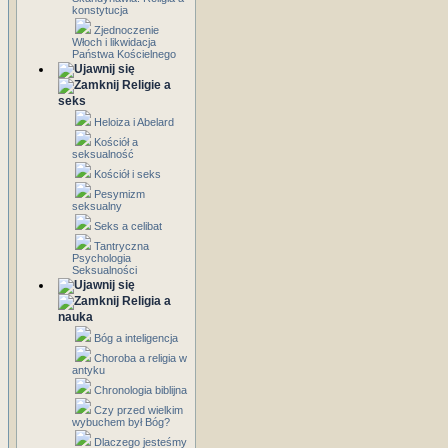
konstytucja
Zjednoczenie
Włoch i likwidacja
Państwa Kościelnego
Religie a
seks
Heloiza i Abelard
Kościół a
seksualność
Kościół i seks
Pesymizm
seksualny
Seks a celibat
Tantryczna
Psychologia
Seksualności
Religia a
nauka
Bóg a inteligencja
Choroba a religia w
antyku
Chronologia biblijna
Czy przed wielkim
wybuchem był Bóg?
Dlaczego jesteśmy