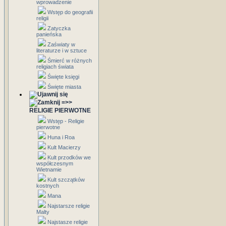
wprowadzenie
Wstęp do geografii
religii
Zatyczka
panieńska
Zaświaty w
literaturze i w sztuce
Śmierć w różnych
religiach świata
Święte księgi
Święte miasta
=>>
RELIGIE PIERWOTNE
Wstęp - Religie
pierwotne
Huna i Roa
Kult Macierzy
Kult przodków we
współczesnym
Wietnamie
Kult szczątków
kostnych
Mana
Najstarsze religie
Malty
Najstasze religie