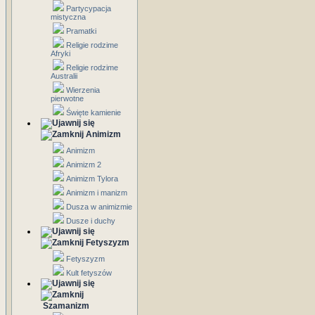
Partycypacja
mistyczna
Pramatki
Religie rodzime
Afryki
Religie rodzime
Australii
Wierzenia
pierwotne
Święte kamienie
Animizm
Animizm
Animizm 2
Animizm Tylora
Animizm i manizm
Dusza w animizmie
Dusze i duchy
Fetyszyzm
Fetyszyzm
Kult fetyszów
Szamanizm