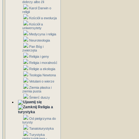
dobrzy albo źli
Karol Darwin o
religii
Kościół a ewolucja
Kościół a
uniwersytety
Medycyna i religia
Neuroteologia
Pan Bóg i
zwierzęta
Religia i geny
Religia i moralność
Religie a ekologia
Teologia Newtona
Vetulani o wierze
Ziemia płaska i
ziemia pusta
Śmierć duszy
Religia a
turystyka
Od pielgrzyma do
turysty
Tanatoturystyka
Turystyka
pielgrzymkowa -