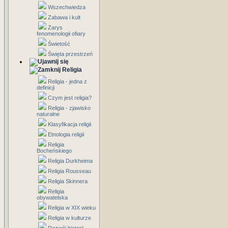
Wszechwiedza
Zabawa i kult
Zarys
fenomenologii ofiary
Świetość
Święta przestrzeń
Religia
Religia - jedna z
definicji
Czym jest religia?
Religia - zjawisko
naturalne
Klasyfikacja religii
Etnologia religii
Religia
Bocheńskiego
Religia Durkheima
Religia Rousseau
Religia Skinnera
Religia
obywatelska
Religia w XIX wieku
Religia w kulturze