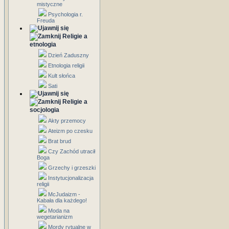
mistyczne
Psychologia r.
Freuda
Religie a
etnologia
Dzień Zaduszny
Etnologia religii
Kult słońca
Sati
Religie a
socjologia
Akty przemocy
Ateizm po czesku
Brat brud
Czy Zachód utracił
Boga
Grzechy i grzeszki
Instytucjonalizacja
religii
McJudaizm -
Kabała dla każdego!
Moda na
wegetarianizm
Mordy rytualne w