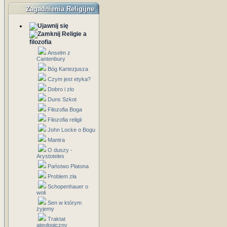
Zagadnienia Religijne
Religie a
filozofia
Anselm z
Cantenbury
Bóg Kartezjusza
Czym jest etyka?
Dobro i zlo
Duns Szkot
Filozofia Boga
Filozofia religii
John Locke o Bogu
Mantra
O duszy -
Arystoteles
Państwo Platona
Problem zła
Schopenhauer o
woli
Sen w którym
żyjemy
Traktat
ateologiczny