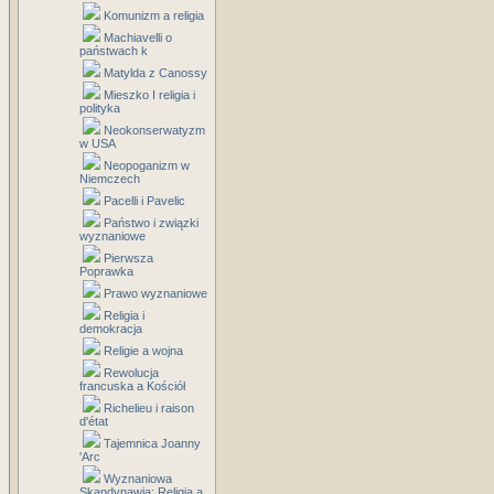
Komunizm a religia
Machiavelli o
państwach k
Matylda z Canossy
Mieszko I religia i
polityka
Neokonserwatyzm
w USA
Neopoganizm w
Niemczech
Pacelli i Pavelic
Państwo i związki
wyznaniowe
Pierwsza
Poprawka
Prawo wyznaniowe
Religia i
demokracja
Religie a wojna
Rewolucja
francuska a Kościół
Richelieu i raison
d'état
Tajemnica Joanny
'Arc
Wyznaniowa
Skandynawia: Religia a