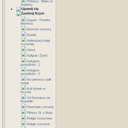
Połowcy - Baba ze
Stadnicy
Rzym
August - Pontifex
Maximus
Boskość cesarzy
Eneida
Hellenizacji religii
rzymskiej
Janus
Kaligula i Żydzi
Kolegium
pontyfików - 1
Kolegium
pontyfików - 2
Kto pierwszy palił
księgi
Kult Kybele w
Rzymie
Od Romulusa do
Republiki
Parentalia, Lemuria
Pliniusz St. o Bogu
Religie Cesarstwa
Religie rzymskie