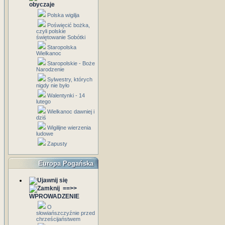
obyczaje
Polska wigilja
Poświęcić bożka,
czyli polskie
świętowanie Sobótki
Staropolska
Wielkanoc
Staropolskie - Boże
Narodzenie
Sylwestry, których
nigdy nie było
Walentynki - 14
lutego
Wielkanoc dawniej i
dziś
Wigilijne wierzenia
ludowe
Zapusty
Europa Pogańska
==>>
WPROWADZENIE
O
słowiańszczyźnie przed
chrześcijaństwem