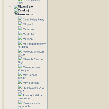
Rozwój historii
religii
Mitoznawstwo
Czas święty i mity
Mit grecki
Mit i epos
Mit i kultura
Mit i sen
Mit kosmogoniczny
Ks. Rodz.
Mitologia w historii
kultury
Mitologie Czarnej
Afryki
Mitoznawstwo
starożytne
Mity - część
kultury
Mity o potopie
Na początku była
woda
Potwory ludzko-
zwierzęce
Ptaki w mitach i
legendach