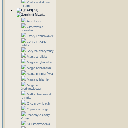
Znaki Zodiaku w
mitach
Magia
Astrologia
Czarownice
Litewskie
Czary i czarownice
Czary i czarty
polskie
Kary za czarymary
Magia a religia
Magia afrykańska
Magia babilońska
Magia podbija świat
Magia w islamie
Magia w
średniowieczu
Matka Joanna od
Aniołów
O czarownicach
O pojęciu magii
Procesy o czary -
Prusy
Sztuka wróżenia