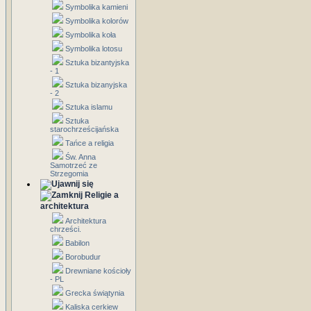
Symbolika kamieni
Symbolika kolorów
Symbolika koła
Symbolika lotosu
Sztuka bizantyjska
- 1
Sztuka bizanyjska
- 2
Sztuka islamu
Sztuka
starochrześcijańska
Tańce a religia
Św. Anna
Samotrzeć ze
Strzegomia
Religie a
architektura
Architektura
chrześci.
Babilon
Borobudur
Drewniane kościoły
- PL
Grecka świątynia
Kaliska cerkiew