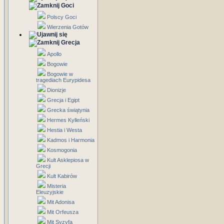
Goci
Polscy Goci
Wierzenia Gotów
Grecja
Apollo
Bogowie
Bogowie w
tragediach Eurypidesa
Dionizje
Grecja i Egipt
Grecka świątynia
Hermes Kylleński
Hestia i Westa
Kadmos i Harmonia
Kosmogonia
Kult Asklepiosa w
Grecji
Kult Kabirów
Misteria
Eleuzyjskie
Mit Adonisa
Mit Orfeusza
Mit Syzyfa