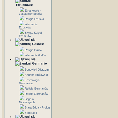
Etruskowie
Etruskowie -
zakładnicy bogów
Religia Etruska
Wierzenia
Etrusków
Święte Księgi
Etrusków
Galowie
Religia Galów
Wierzenia Galów
Germanie
Bogowie i Olbrzymi
Kodeks Królewski
Kosmologia
Germanów
Religia Germanów
Religie Germanów
Saga o
Nibelungach
Stara Edda - Prolog
Yggdrasil