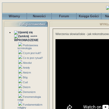
Witamy
Nowości
Forum
Księga Gości
Na
Religioznawstwo
WYKŁAD
Wierzenia słowiańskie - jak rekonstruowa
==>>
WPROWADZENIE
Podstawowa
terminologia
Czym jest kult?
Co to jest rytuał?
Absolut
Anioły
Ateizm
Bóg
Cud
Deizm
Demonizm
Fenomenologia
religii
Fundamentalizm
religijny