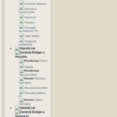
Kościoły słupowe
Kościół w
Kosieczynie
Paestum
Panteon
Początki
architektury PL
Tadż Mahal
Świątynie
buddyjskie
Religie a
muzyka
Hymn
Kolęda
Muzyka Wed
Muzyka
hebrajska
Muzyka kościelna
Początki polifonii
PL
Śpiew
kościelny
Religie a
meteoryt