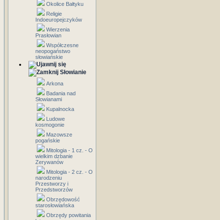
Okolice Bałtyku
Religie
Indoeuropejczyków
Wierzenia
Prasłowian
Współczesne
neopogaństwo
słowiańskie
Słowianie
Arkona
Badania nad
Słowianami
Kupalnocka
Ludowe
kosmogonie
Mazowsze
pogańskie
Mitologia - 1 cz. - O
wielkim dzbanie
Zerywanów
Mitologia - 2 cz. - O
narodzeniu
Przestworzy i
Przedstworzów
Obrzędowość
starosłowiańska
Obrzędy powitania