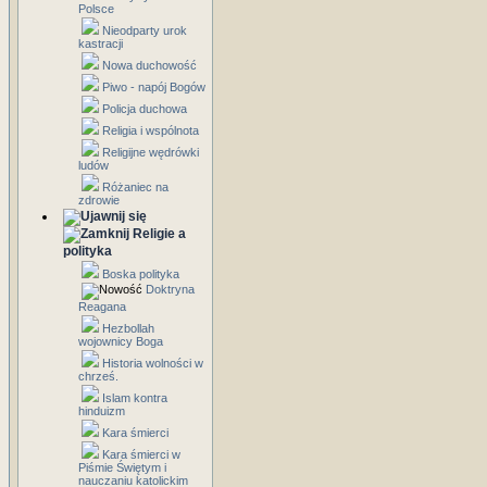
Polsce
Nieodparty urok
kastracji
Nowa duchowość
Piwo - napój Bogów
Policja duchowa
Religia i wspólnota
Religijne wędrówki
ludów
Różaniec na
zdrowie
Religie a
polityka
Boska polityka
Doktryna
Reagana
Hezbollah
wojownicy Boga
Historia wolności w
chrześ.
Islam kontra
hinduizm
Kara śmierci
Kara śmierci w
Piśmie Świętym i
nauczaniu katolickim