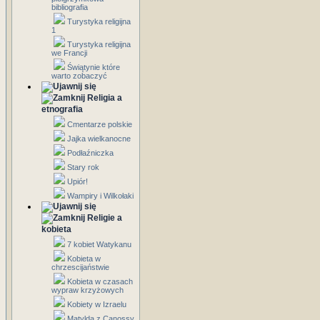
bibliografia
Turystyka religijna
1
Turystyka religijna
we Francji
Świątynie które
warto zobaczyć
Religia a
etnografia
Cmentarze polskie
Jajka wielkanocne
Podłaźniczka
Stary rok
Upiór!
Wampiry i Wilkołaki
Religie a
kobieta
7 kobiet Watykanu
Kobieta w
chrzescijaństwie
Kobieta w czasach
wypraw krzyżowych
Kobiety w Izraelu
Matylda z Canossy