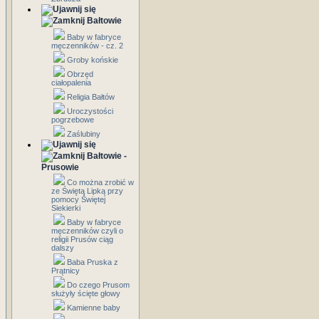
Bałtowie
Baby w fabryce
męczenników - cz. 2
Groby końskie
Obrzęd
ciałopalenia
Religia Bałtów
Uroczystości
pogrzebowe
Zaślubiny
Bałtowie -
Prusowie
Co można zrobić w
ze Świętą Lipką przy
pomocy Świętej
Siekierki
Baby w fabryce
męczenników czyli o
religii Prusów ciąg
dalszy
Baba Pruska z
Prątnicy
Do czego Prusom
służyły ścięte głowy
Kamienne baby