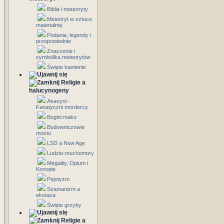
Biblia i meteoryty
Meteoryt w sztuce
materialnej
Podania, legendy i
przepowiednie
Znaczenie i
symbolika meteorytów
Święte kamienie
Religie a
halucynogeny
Asasyni -
Fanatyczni mordercy
Bogini maku
Budowniczowie
mostu
LSD a New Age
Ludzie-muchomory
Megality, Opium i
Konopie
Pejotyzm
Szamanizm a
ekstaza
Święte grzyby
Religie a