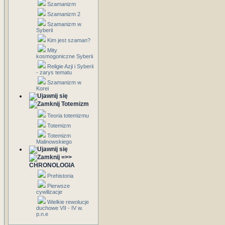
Szamanizm
Szamanizm 2
Szamanizm w
Syberii
Kim jest szaman?
Mity
kosmogoniczne Syberii
Religie Azji i Syberii
- zarys tematu
Szamanizm w
Korei
Totemizm
Teoria totemizmu
Totemizm
Totemizm
Malinowskiego
=>>
CHRONOLOGIA
Prehistoria
Pierwsze
cywilizacje
Wielkie rewolucje
duchowe VII - IV w.
p.n.e