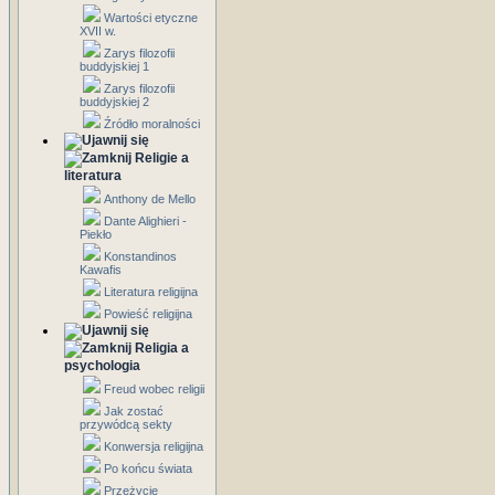
Wartości etyczne
XVII w.
Zarys filozofii
buddyjskiej 1
Zarys filozofii
buddyjskiej 2
Źródło moralności
Religie a
literatura
Anthony de Mello
Dante Alighieri -
Piekło
Konstandinos
Kawafis
Literatura religijna
Powieść religijna
Religia a
psychologia
Freud wobec religii
Jak zostać
przywódcą sekty
Konwersja religijna
Po końcu świata
Przeżycie