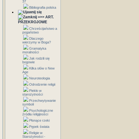
37
Bibliografia polska
=>> ART.
PRZEKROJOWE
Chrześcijaństwo a
pogaństwo
Dlaczego
wierzymy w Boga?
Gramatyka
moralności
Jak rodzili się
bogowie
Kilka słów o New
Age
Neuroteologia
Odrodzenie religii
Piekło w
starożytności
Przechwytywanie
symboli
Psychologiczne
źródła religijności
Płonące rzeki
Pępek świata
Religie w
Starożytności -