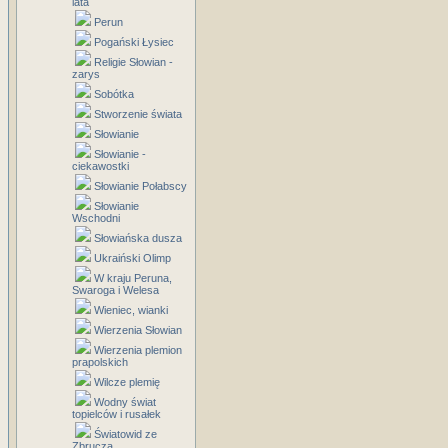
lata
Perun
Pogański Łysiec
Religie Słowian -
zarys
Sobótka
Stworzenie świata
Słowianie
Słowianie -
ciekawostki
Słowianie Połabscy
Słowianie
Wschodni
Słowiańska dusza
Ukraiński Olimp
W kraju Peruna,
Swaroga i Welesa
Wieniec, wianki
Wierzenia Słowian
Wierzenia plemion
prapolskich
Wilcze plemię
Wodny świat
topielców i rusałek
Światowid ze
Zbrucza