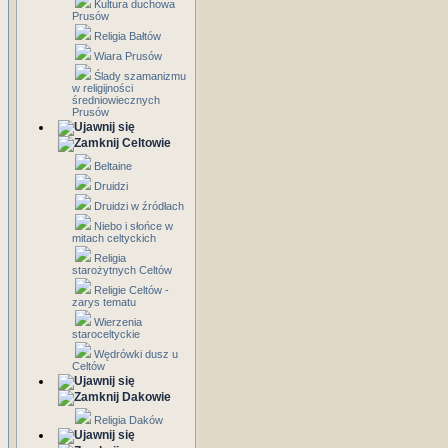
Kultura duchowa
Prusów
Religia Bałtów
Wiara Prusów
Ślady szamanizmu
w religijności
średniowiecznych
Prusów
Celtowie
Beltaine
Druidzi
Druidzi w źródłach
Niebo i słońce w
mitach celtyckich
Religia
starożytnych Celtów
Religie Celtów -
zarys tematu
Wierzenia
staroceltyckie
Wędrówki dusz u
Celtów
Dakowie
Religia Daków