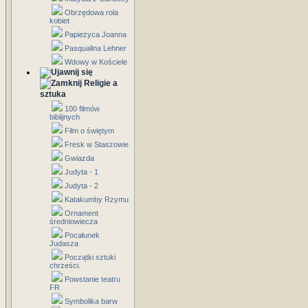
Obrzędowa rola
kobiet
Papieżyca Joanna
Pasqualina Lehner
Wdowy w Kościele
Religie a
sztuka
100 filmów
biblijnych
Film o świętym
Fresk w Staszowie
Gwiazda
Judyta - 1
Judyta - 2
Katakumby Rzymu
Ornament
średniowiecza
Pocałunek
Judasza
Początki sztuki
chrześci.
Powstanie teatru
FR
Symbolika barw