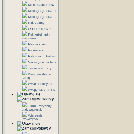
Mit o upadku dusz
Mitologia grecka - 1
Mitologia grecka - 2
Nić Ariadny
Orfeusz i orfizm
Pelazgijski mit o
stworzeniu
Platoński mit
Prometeusz
Religijność Greków
Starożytne misteria
Tajemnica Krety
Wróżbiarstwo w
Grecji
Świat homerycki
Świątynia Artemidy
Madziarzy
Turul - mityczny
ptak węgierski
Wierzenia
Prawęgrów
Połowcy