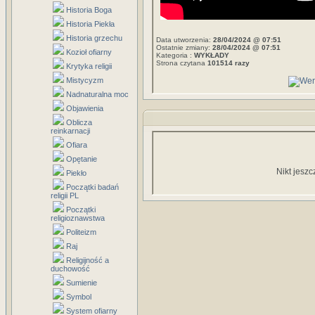
Historia Boga
Historia Piekła
Historia grzechu
Data utworzenia:
28/04/2024 @ 07:51
Ostatnie zmiany:
28/04/2024 @ 07:51
Kozioł ofiarny
Kategoria :
WYKŁADY
Strona czytana
101514 razy
Krytyka religii
Mistycyzm
Nadnaturalna moc
Objawienia
Oblicza
reinkarnacji
Ofiara
Opętanie
Nikt jeszc
Piekło
Początki badań
religii PL
Początki
religioznawstwa
Politeizm
Raj
Religijność a
duchowość
Sumienie
Symbol
System ofiarny