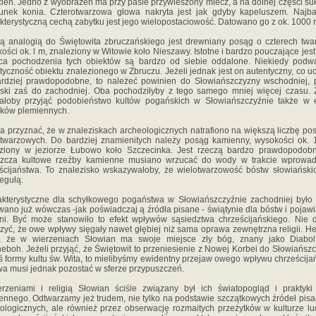
cień. Jedno z wyobrażeń ma przy pasie przywieszony miecz, a na dolnej części suk
unek konia. Czterotwarzowa głowa nakryta jest jak gdyby kapeluszem. Najba
kterystyczną cechą zabytku jest jego wielopostaciowość. Datowano go z ok. 1000 
 analogią do Świętowita zbruczańskiego jest drewniany posąg o czterech twa
ości ok. l m, znaleziony w Witowie koło Nieszawy. Istotne i bardzo pouczające jest 
sca pochodzenia tych obiektów są bardzo od siebie oddalone. Niekiedy podw
tyczność obiektu znalezionego w Zbruczu. Jeżeli jednak jest on autentyczny, co u
rdziej prawdopodobne, to należeć powinien do Słowiańszczyzny wschodniej,
ski zaś do zachodniej. Oba pochodziłyby z tego samego mniej więcej czasu.
żałoby przyjąć podobieństwo kultów pogańskich w Słowiańszczyźnie także w 
ków plemiennych.
a przyznać, że w znaleziskach archeologicznych natrafiono na większą liczbę p
twarzowych. Do bardziej znamienitych należy posąg kamienny, wysokości ok. 
eziony w jeziorze Łubowo koło Szczecinka. Jest rzeczą bardzo prawdopodobn
szcza kultowe rzeźby kamienne musiano wrzucać do wody w trakcie wprowad
ścijaństwa. To znalezisko wskazywałoby, że wielotwarzowość bóstw słowiański
regułą.
kterystyczne dla schyłkowego pogaństwa w Słowiańszczyźnie zachodniej było 
ano już wówczas -jak poświadczaj ą źródła pisane - świątynie dla bóstw i pojawia
ni. Być może stanowiło to efekt wpływów sąsiedztwa chrześcijańskiego. Nie 
zyć, że owe wpływy sięgały nawet głębiej niż sama oprawa zewnętrzna religii. H
e, że w wierzeniach Słowian ma swoje miejsce zły bóg, znany jako Diabol
eboh. Jeżeli przyjąć, że Świętowit to przeniesienie z Nowej Korbei do Słowiańsz
jś formy kultu św. Wita, to mielibyśmy ewidentny przejaw owego wpływu chrześcija
a musi jednak pozostać w sferze przypuszczeń.
rzeniami i religią Słowian ściśle związany był ich światopogląd i praktyki
ennego. Odtwarzamy jeż trudem, nie tylko na podstawie szczątkowych źródeł pisa
ologicznych, ale również przez obserwację rozmaitych przeżytków w kulturze l