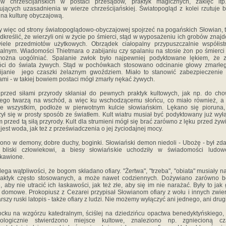
ów chrześcijańskich w postaci przesądów, praktyk magicznych, zaklęć itp.
ujących uzasadnienia w wierze chrześcijańskiej. Światopogląd z kolei rzutuje 
e na kulturę obyczajową.
 więc od strony światopoglądowo-obyczajowej spojrzeć na pogańskich Słowian, 
dkreślić, że wierzyli oni w życie po śmierci, stąd w wyposażeniu ich grobów znaj
iele przedmiotów użytkowych. Obrządek ciałopalny przypuszczalnie współist
alnym. Wiadomości Thietmara o zabijaniu czy spalaniu na stosie żon po śmierc
można uogólniać. Spalanie zwłok było najpewniej podyktowane lękiem, że z
óci do świata żywych. Stąd w pochówkach stosowano odcinanie głowy zmarłeg
ijanie jego czaszki żelaznym gwoździem. Miało to stanowić zabezpieczenie
ami - w takiej bowiem postaci mógł zmarły nękać żywych.
rzed siłami przyrody skłaniał do pewnych praktyk kultowych, jak np. do ch
łego twarzą na wschód, a więc ku wschodzącemu słońcu, co miało również, a
e wszystkim, podłoże w pierwotnym kulcie słowiańskim. Lękano się pioruna,
zył się w prosty sposób ze światłem. Kult wiatru musiał być podyktowany już wył
m przed tą siłą przyrody. Kult dla strumieni mógł się brać zarówno z lęku przed żyw
 jest woda, jak też z przeświadczenia o jej życiodajnej mocy.
ono w demony, dobre duchy, boginki. Słowiański demon niedoli - Ubożę - był zda
 bliski człowiekowi, a biesy słowiańskie uchodziły w świadomości ludow
kawione.
lega wątpliwości, że bogom składano ofiary. "Żertwa", "trzeba", "obiata" musiały n
raktyk często stosowanych, a może nawet codziennych. Dożywiano zarówno b
, aby nie utracić ich łaskawości, jak też złe, aby się im nie narażać. Były to jak
y domowe. Prokopiusz z Cezarei przypisał Słowianom ofiary z wołu i innych zwier
arszy ruski latopis - także ofiary z ludzi. Nie możemy wyłączyć ani jednego, ani drug
cku na wzgórzu katedralnym, ściślej na dziedzińcu opactwa benedyktyńskiego,
eologicznie stwierdzono miejsce kultowe, znaleziono np. zgniecioną cz