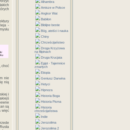
worzyć
Alhambra
takich
Amisze w Polsce
órych
Angkor Wat
Babilon
ektury
leja -
Biblijne bestie
omysłu
Bóg, ateiści i nauka
Chiny
Chrześcijaństwo
Droga Krzyżowa
na filipinach
ki
eku
Druga Krucjata
Egipt - Tajemnice
, choć
zmarłych
Etiopia
em nie
Geniusz Darwina
ię nią
Hetyci
Hipnoza
kiej i
Historia Boga
akiejś
Historia Pisma
 pewne
ian są
Historia
a więc
chrześcijaństwa
Indie
rzede
Jerozolima
 Rusta
Jerozolima 2