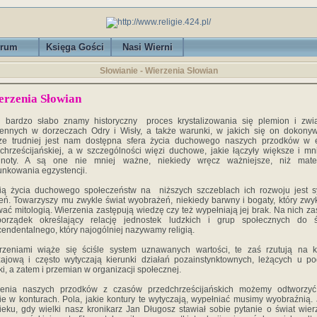
rum
Księga Gości
Nasi Wierni
Słowianie - Wierzenia Słowian
erzenia Słowian
i bardzo słabo znamy historyczny proces krystalizowania się plemion i zw
ennych w dorzeczach Odry i Wisły, a także warunki, w jakich się on dokonyw
cze trudniej jest nam dostępna sfera życia duchowego naszych przodków w 
chrześcijańskiej, a w szczególności więzi duchowe, jakie łączyły większe i mn
lnoty. A są one nie mniej ważne, niekiedy wręcz ważniejsze, niż mater
nkowania egzystencji.
ią życia duchowego społeczeństw na niższych szczeblach ich rozwoju jest 
eń. Towarzyszy mu zwykle świat wyobrażeń, niekiedy barwny i bogaty, który zwy
ać mitologią. Wierzenia zastępują wiedzę czy też wypełniają jej brak. Na nich z
porządek określający relację jednostek ludzkich i grup społecznych do ś
cendentalnego, który najogólniej nazywamy religią.
rzeniami wiąże się ściśle system uznawanych wartości, te zaś rzutują na k
ajową i często wytyczają kierunki działań pozainstynktownych, leżących u p
yki, a zatem i przemian w organizacji społecznej.
zenia naszych przodków z czasów przedchrześcijańskich możemy odtworzyć
ie w konturach. Pola, jakie kontury te wytyczają, wypełniać musimy wyobraźnią.
eku, gdy wielki nasz kronikarz Jan Długosz stawiał sobie pytanie o świat wie