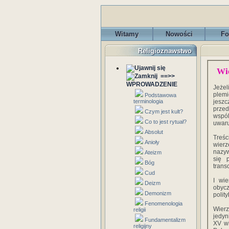
Witamy
Nowości
Fo
Religioznawstwo
Wi
==>>
WPROWADZENIE
Jeżel
plemi
Podstawowa
terminologia
jesz
przed
Czym jest kult?
wspó
Co to jest rytuał?
uwaru
Absolut
Treśc
Anioły
wierz
nazyw
Ateizm
się 
Bóg
trans
Cud
I wie
Deizm
obycz
Demonizm
polit
Fenomenologia
Wier
religii
jedyn
Fundamentalizm
XV wi
religijny