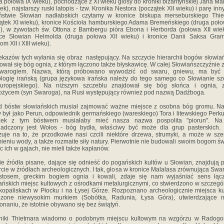
a połowa IX wieku), pochodzące z XI wieku glosy do kroniki bizantyńskiej Jana Ma
iek), najstarszy ruski latopis - tzw. Kronika Nestora (początek XII wieku) i parę inn
ństwie Słowian nadłabskich czytamy w kronice biskupa merseburskiego Thie
ątek XI wieku), kronice Kościoła hamburskiego Adama Bremeńskiego (druga poło
), w żywotach św. Ottona z Bambergu pióra Ebona i Herborda (połowa XII wie
ice Słowian Helmolda (druga połowa XII wieku) i kronice Danii Saksa Gram
om XII i XIII wieku).
ekazów tych wyłania się obraz następujący. Na szczycie hierarchii bogów słowia
ował się bóg ognia, z którym łączono także błyskawicę. W całej Słowiańszczyźnie
warogiem. Nazwa, którą próbowano wywodzić od swaru, gniewu, ma być
logię irańską (grupa językowa irańska należy do tego samego co Słowianie s
europejskiego). Na niższym szczeblu znajdował się bóg słońca i ognia, 
życem (syn Swaroga), na Rusi występujący również pod nazwą Dadźboga.
d bóstw słowiańskich musiał zajmować ważne miejsce z osobna bóg gromu. Na
 był jako Perun, odpowiednik germańskiego (wareskiego) Tora i litewskiego Perk
zek z tym bóstwem musiałaby mieć nasza nazwa pospolita "piorun". Na
iadczony jest Wołos - bóg bydła, właściwy być może dla grup pasterskich. 
uje na to, że przodkowie nasi czcili niektóre drzewa, strumyki, a może w sz
ieniu wody, a także rozmaite siły natury. Pierwotnie nie budowali swoim bogom św
c ich w gajach, nie mieli także kapłanów.
e źródła pisane, dające się odnieść do pogańskich kultów u Słowian, znajdują
cie w źródłach archeologicznych. I tak, glosa w kronice Malalasa zrównująca Swa
jstosem, greckim bogiem ognia i kowali, zdaje się nam wyjaśniać sens łącz
ańskich miejsc kultowych z ośrodkami metalurgicznymi, co stwierdzono w szczegó
opaliskach w Płocku i na Łysej Górze. Rozpoznano archeologicznie miejsca k
dzone niewysokim murkiem (Sobótka, Radunia, Łysa Góra), utwierdzające 
onaniu, że istotnie obywano się bez świątyń.
oniki Thietmara wiadomo o podobnym miejscu kultowym na wzgórzu w Radogos