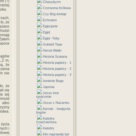
ni (?)
Chasydyzm
rdziej
Czerwona Królowa
roku.
Czy Bóg istnieje
rzach,
Echnaton
to, że
ażano
Egipcjanie
chodzi
Egipt
 posąg
Egipt -Teby
 Zatem
epoce
Gobekli Tepe
Herod Wielki
osągów
Historia Szatana
1,2 m,
Historia papieży - 1
ą, że
zania
Historia papieży - 2
ch nie
Historia papieży - 3
Istnienie Boga
to, że
Japonia
li się
Jezus inne
da się
spojrzenie
elmold
 albo
Jezus z Nazaretu
czyzny
Karnak - świątynia
ństwa.
bogów
Katedra
Gnieźnieńska
 życia
nych i
Katedry
udowej
Kim naprawdę był