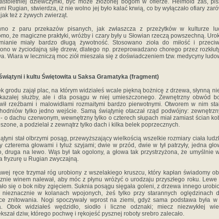
stoletniej dziewczynki, być może złożonej bogom w ofierze. Helmold zaś, pi
yni Rugian, stwierdza, iż nie wolno jej było kalać krwią, co by wyłączało ofiary zar
 jak też z żywych zwierząt.
wno z paru przekazów pisanych, jak zwłaszcza z przeżytków w kulturze lu
mo, że magiczne praktyki, wróżby i czary były u Słowian rzeczą powszechną. Uroki
nianie miały bardzo długą żywotność. Stosowano zioła do miłość i przeciw
ono w życiodajną siłę drzew, dlatego np. przeprowadzano chorego przez rozkłut
a. Wiara w leczniczą moc ziół mieszała się z doświadczeniem tzw. medycyny ludo
świątyni i kultu Świętowita u Saksa Gramatyka (fragment)
k grodu zajął plac, na którym widziałeś wcale piękną bożnicę z drzewa, słynną nie
kazałej służby, ale i dla posągu w niej umieszczonego. Zewnętrzny obwód b
wił rzeźbami i malowidłami rozmaitymi bardzo pierwotnymi. Otworem w nim sta
hodniów tylko jedno wejście. Samą świątynię otaczał rząd podwójny: zewnętrzn
 - o dachu czerwonym, wewnętrzny tylko o czterech słupach miał zamiast ścian ko
szone, a podzielał z zewnątrz tylko dach i kilka belek poprzecznych.
ątyni stał olbrzymi posąg, przewyższający wielkością wszelkie rozmiary ciała ludz
y czterema głowami i tyluż szyjami; dwie w przód, dwie w tył patrzyły, jedna gł
, druga na lewo. Wąs był tak ogolony, a głowa tak przystrzyżona, że umyślnie w
ta fryzurę u Rugian zwyczajną.
wej ręce trzymał róg urobiony z wszelakiego kruszcu, który kapłan świadomy o
znie winem nalewał, aby móc z płynu wróżyć o urodzaju przyszłego roku. Lewe
ało się o bok niby zgięciem. Suknia posągu sięgała goleni, z drzewa innego urobi
 nieznacznie w kolanach wpojonych, żeś tylko przy starannych oględzinach d
ce znitowania. Nogi spoczywały wprost na ziemi, gdyż sama podstawa była w
a. Obok widziałeś wędzidło, siodło i liczne odznaki; miecz niezwykłej wie
kszał dziw, którego pochwę i rękojeść pysznej roboty srebro zalecało.