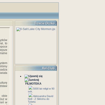
Trzecie Oczko
iązków
ał, to
epoce
iejsze
ialne
system
kliśmy
Rel-Club
asadza
wiata
ulturę
FILMOTEKA
odstaw
5000 lat religii w 90
sek.
 obie
Aleksandra David
 Już w
Nell - Z Sikkimu do
Tybetu
rzeń w