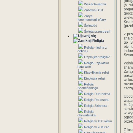
(drug
Wszechwiedza
(VI w
poga
Zabawa i kult
(pocz
Zarys
wieku
fenomenologii ofiary
Kron
Świetość
(przeł
Święta przestrzeń
Z prz
znajd
Religia
go S
etymo
Religia - jedna z
indo
definicji
Swaro
Czym jest religia?
Religia - zjawisko
Wśró
naturalne
znany
Zwią
Klasyfikacja religii
pośw
Etnologia religii
wskaz
rozum
Religia
Bocheńskiego
czczą
Religia Durkheima
Ubogi
Religia Rousseau
wspar
Hefa
Religia Skinnera
słowi
Religia
w wyk
obywatelska
ogro
Religia w XIX wieku
przek
Religia w kulturze
Z kr