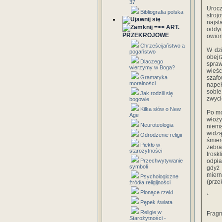
37
Uroc
Bibliografia polska
stro
najst
=>> ART.
oddyc
PRZEKROJOWE
owion
Chrześcijaństwo a
W dzi
pogaństwo
obejr
Dlaczego
spraw
wierzymy w Boga?
wieśc
Gramatyka
szafo
moralności
napeł
sobi
Jak rodzili się
zwyci
bogowie
Kilka słów o New
Po mo
Age
włoży
Neuroteologia
niema
widzą
Odrodzenie religii
śmier
Piekło w
zebra
starożytności
trosk
Przechwytywanie
odpła
symboli
gdyż 
miern
Psychologiczne
(prze
źródła religijności
Płonące rzeki
*
Pępek świata
Religie w
Fragm
Starożytności -