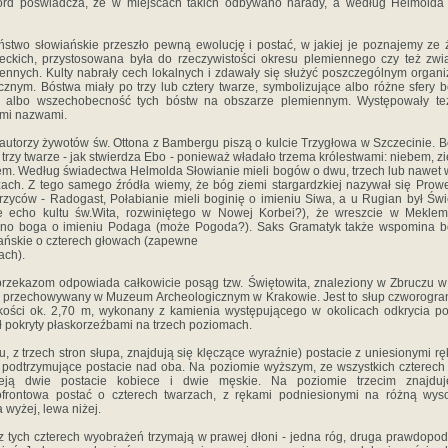
ord poświadcza, że w miejscach takich odbywano narady, a według Helmolda 
stwo słowiańskie przeszło pewną ewolucję i postać, w jakiej je poznajemy ze 
eckich, przystosowana była do rzeczywistości okresu plemiennego czy też zw
ennych. Kulty nabrały cech lokalnych i zdawały się służyć poszczególnym orga
ycznym. Bóstwa miały po trzy lub cztery twarze, symbolizujące albo różne sfery b
, albo wszechobecność tych bóstw na obszarze plemiennym. Występowały te
mi nazwami.
autorzy żywotów św. Ottona z Bambergu piszą o kulcie Trzygłowa w Szczecinie. 
 trzy twarze - jak stwierdza Ebo - ponieważ władało trzema królestwami: niebem, zi
em. Według świadectwa Helmolda Słowianie mieli bogów o dwu, trzech lub nawet 
zach. Z tego samego źródła wiemy, że bóg ziemi stargardzkiej nazywał się Prow
zyców - Radogast, Połabianie mieli boginię o imieniu Siwa, a u Rugian był Świ
 echo kultu św.Wita, rozwiniętego w Nowej Korbei?), że wreszcie w Meklem
ono boga o imieniu Podaga (może Pogoda?). Saks Gramatyk także wspomina b
ańskie o czterech głowach (zapewne
ach).
rzekazom odpowiada całkowicie posąg tzw. Świętowita, znaleziony w Zbruczu 
i przechowywany w Muzeum Archeologicznym w Krakowie. Jest to słup czworogran
ości ok. 2,70 m, wykonany z kamienia występującego w okolicach odkrycia p
ł pokryty płaskorzeźbami na trzech poziomach.
u, z trzech stron słupa, znajdują się klęczące wyraźnie) postacie z uniesionymi r
 podtrzymujące postacie nad oba. Na poziomie wyższym, ze wszystkich czterech 
ieją dwie postacie kobiece i dwie męskie. Na poziomie trzecim znajduj
ofrontowa postać o czterech twarzach, z rękami podniesionymi na różną wys
 wyżej, lewa niżej.
 tych czterech wyobrażeń trzymają w prawej dłoni - jedna róg, druga prawdopo