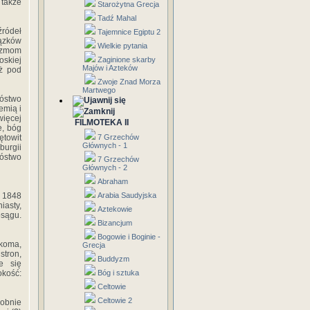
także
Starożytna Grecja
Tadź Mahal
źródeł
Tajemnice Egiptu 2
iązków
Wielkie pytania
nizmom
oskiej
Zaginione skarby
Majów i Azteków
ż pod
Zwoje Znad Morza
Martwego
Bóstwo
emią i
więcej
FILMOTEKA II
e, bóg
ętowit
7 Grzechów
Głównych - 1
burgii
óstwo
7 Grzechów
Głównych - 2
Abraham
w 1848
Arabia Saudyjska
iasty,
Aztekowie
osągu.
Bizancjum
Bogowie i Boginie -
ękoma,
Grecja
stron,
Buddyzm
e się
okość:
Bóg i sztuka
Celtowie
Celtowie 2
dobnie