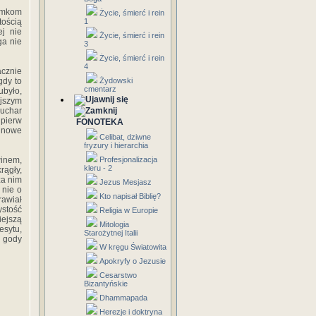
omkom
Życie, śmierć i rein
ością
1
ej nie
Życie, śmierć i rein
ga nie
3
Życie, śmierć i rein
4
acznie
gdy to
Żydowski
cmentarz
ubyło,
ejszym
puchar
jpierw
FONOTEKA
 nowe
Celibat, dziwne
fryzury i hierarchia
winem,
Profesjonalizacja
kleru - 2
rągły,
za nim
Jezus Mesjasz
 nie o
Kto napisał Biblię?
rawiał
ystość
Religia w Europie
iejszą
Mitologia
esytu,
Starożytnej Italii
e gody
W kręgu Światowita
Apokryfy o Jezusie
Cesarstwo
Bizantyńskie
Dhammapada
Herezje i doktryna