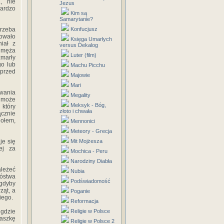
, nie
Jezus
bardzo
Kim są
Samarytanie?
trzeba
Konfucjusz
dowało
Księga Umarłych
niał z
versus Dekalog
i męża
Luter (film)
marły
o lub
Machu Picchu
 przed
Majowie
Mari
owania
Megality
 może
Meksyk - Bóg,
 który
złoto i chwała
ącznie
iołem,
Mennonici
Meteory - Grecja
je się
Mit Mojżesza
ej za
Mochica - Peru
Narodziny Diabła
ależeć
Nubia
óstwa
Podświadomość
 gdyby
ząt, a
Poganie
iego.
Reformacja
 gdzie
Religie w Polsce
aszkę
Religie w Polsce 2