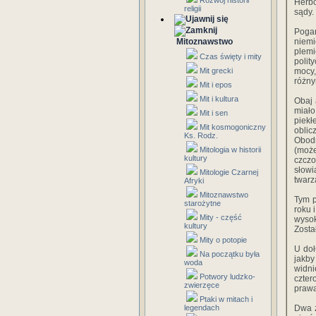
Rozwój historii
Herb
religii
sądy.
Pogań
Mitoznawstwo
niemi
plemi
Czas święty i mity
polit
Mit grecki
mocy
różny
Mit i epos
Mit i kultura
Obaj 
miało
Mit i sen
piekł
Mit kosmogoniczny
oblic
Ks. Rodz.
Obodr
Mitologia w historii
(może
kultury
czcz
słowi
Mitologie Czarnej
twarz
Afryki
Mitoznawstwo
Tym p
starożytne
roku 
Mity - część
wysok
kultury
Zosta
Mity o potopie
U doł
Na początku była
jakby
woda
widn
Potwory ludzko-
czter
zwierzęce
prawa
Ptaki w mitach i
legendach
Dwa z