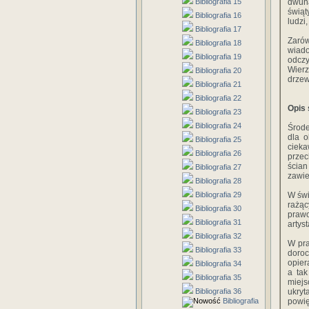
Bibliografia 15
dwuna
świąt
Bibliografia 16
ludzi,
Bibliografia 17
Zaró
Bibliografia 18
wiado
Bibliografia 19
odczy
Wierz
Bibliografia 20
drzew
Bibliografia 21
Bibliografia 22
Opis 
Bibliografia 23
Bibliografia 24
Środe
dla o
Bibliografia 25
cieka
Bibliografia 26
przec
ścian
Bibliografia 27
zawie
Bibliografia 28
Bibliografia 29
W świ
rażąc
Bibliografia 30
prawo
Bibliografia 31
artys
Bibliografia 32
W pra
Bibliografia 33
doroc
opier
Bibliografia 34
a tak
Bibliografia 35
miejs
Bibliografia 36
ukryt
Bibliografia
powię