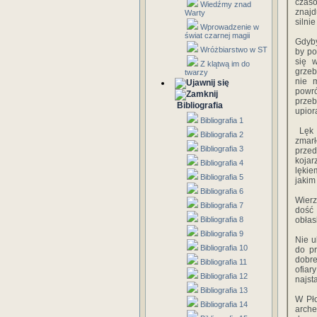
czas
Wiedźmy znad
znajd
Warty
silni
Wprowadzenie w
świat czarnej magii
Gdyby
Wróżbiarstwo w ST
by po
się w
Z klątwą im do
grzeb
twarzy
nie 
powr
przeb
Bibliografia
upior
Bibliografia 1
Lęk p
Bibliografia 2
zmar
Bibliografia 3
przed
kojar
Bibliografia 4
lękie
Bibliografia 5
jakim
Bibliografia 6
Wierz
Bibliografia 7
dość
Bibliografia 8
obłas
Bibliografia 9
Nie u
Bibliografia 10
do p
dobre
Bibliografia 11
ofiar
Bibliografia 12
najst
Bibliografia 13
W Pło
Bibliografia 14
arch