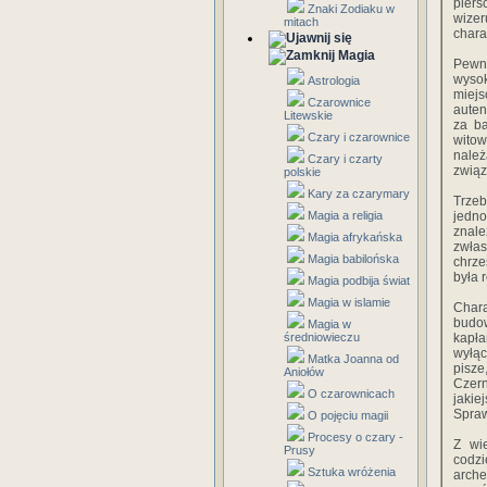
pierś
Znaki Zodiaku w
wizer
mitach
chara
Magia
Pewną
wysok
Astrologia
miej
Czarownice
auten
Litewskie
za ba
Czary i czarownice
witow
nale
Czary i czarty
związ
polskie
Kary za czarymary
Trzeb
Magia a religia
jedno
znal
Magia afrykańska
zwła
Magia babilońska
chrze
była 
Magia podbija świat
Magia w islamie
Chara
budow
Magia w
średniowieczu
kapła
wyłąc
Matka Joanna od
pisz
Aniołów
Czern
O czarownicach
jakie
Spraw
O pojęciu magii
Procesy o czary -
Z wie
Prusy
codzi
Sztuka wróżenia
arche