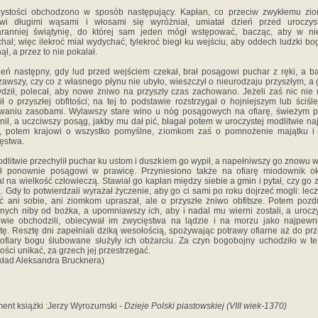
zystości obchodzono w sposób następujący. Kapłan, co przeciw zwykłemu zi
jowi długimi wąsami i włosami się wyróżniał, umiatał dzień przed uroczyst
aranniej świątynię, do której sam jeden mógł wstępować, bacząc, aby w ni
hał; więc ilekroć miał wydychać, tylekroć biegł ku wejściu, aby oddech ludzki bo
ął, a przez to nie pokalał.
eń następny, gdy lud przed wejściem czekał, brał posągowi puchar z ręki, a b
zawszy, czy co z własnego płynu nie ubyło, wieszczył o nieurodzaju przyszłym, a 
dził, polecał, aby nowe żniwo na przyszły czas zachowano. Jeżeli zaś nic nie 
ił o przyszłej obfitości; na tej to podstawie rozstrzygał o hojniejszym lub ściśl
waniu zasobami. Wylawszy stare wino u nóg posągowych na ofiarę, świeżym 
nił, a uczciwszy posąg, jakby mu dał pić, błagał potem w uroczystej modlitwie na
e, potem krajowi o wszystko pomyślne, ziomkom zaś o pomnożenie majątku i
ęstwa.
dlitwie przechylił puchar ku ustom i duszkiem go wypił, a napełniwszy go znowu 
ł ponownie posągowi w prawicę. Przyniesiono także na ofiarę miodownik ok
l na wielkość człowieczą. Stawiał go kapłan między siebie a gmin i pytał, czy go 
. Gdy to potwierdzali wyrażał życzenie, aby go ci sami po roku dojrzeć mogli: lecz
ć ani sobie, ani ziomkom upraszał, ale o przyszłe żniwo obfitsze. Potem pozd
nych niby od bożka, a upomniawszy ich, aby i nadal mu wierni zostali, a urocz
liwie obchodzili, obiecywał im zwycięstwa na lądzie i na morzu jako najpewn
tę. Resztę dni zapełniali dziką wesołością, spożywając potrawy ofiarne aż do prz
ofiary bogu ślubowane służyły ich obżarciu. Za czyn bogobojny uchodziło w t
ości unikać, za grzech jej przestrzegać.
kład Aleksandra Brucknera)
ent książki :Jerzy Wyrozumski -
Dzieje Polski piastowskiej (VIII wiek-1370)