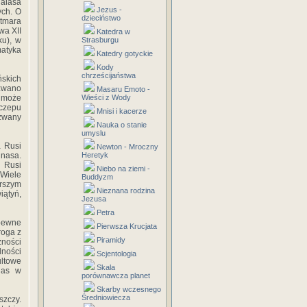
lalasa
Jezus -
ych. O
dzieciństwo
tmara
wa XII
Katedra w
ku), w
Strasburgu
atyka
Katedry gotyckie
Kody
chrześcijaństwa
ńskich
 zwano
Masaru Emoto -
 może
Wieści z Wody
zczepu
Mnisi i kacerze
zwany
Nauka o stanie
umyslu
 Rusi
Newton - Mroczny
unasa.
Heretyk
 Rusi
Niebo na ziemi -
Wiele
Buddyzm
erszym
Nieznana rodzina
iątyń,
Jezusa
Petra
 pewne
Pierwsza Krucjata
roga z
Piramidy
ności
lności
Scjentologia
ultowe
Skala
nas w
porównawcza planet
Skarby wczesnego
Średniowiecza
zczy.