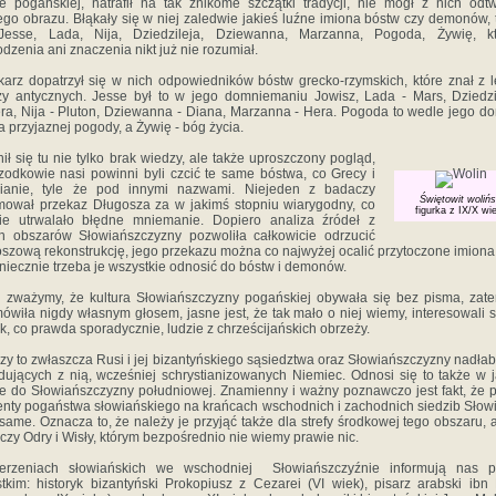
e pogańskiej, natrafił na tak znikome szczątki tradycji, nie mógł z nich odt
go obrazu. Błąkały się w niej zaledwie jakieś luźne imiona bóstw czy demonów, 
 Jesse, Lada, Nija, Dziedzileja, Dziewanna, Marzanna, Pogoda, Żywię, kt
dzenia ani znaczenia nikt już nie rozumiał.
karz dopatrzył się w nich odpowiedników bóstw grecko-rzymskich, które znał z l
zy antycznych. Jesse był to w jego domniemaniu Jowisz, Lada - Mars, Dziedzi
a, Nija - Pluton, Dziewanna - Diana, Marzanna - Hera. Pogoda to wedle jego d
 przyjaznej pogody, a Żywię - bóg życia.
ił się tu nie tylko brak wiedzy, ale także uproszczony pogląd,
zodkowie nasi powinni byli czcić te same bóstwa, co Grecy i
ianie, tyle że pod innymi nazwami. Niejeden z badaczy
Świętowit wolińs
mował przekaz Długosza za w jakimś stopniu wiarygodny, co
figurka z IX/X wi
ie utrwalało błędne mniemanie. Dopiero analiza źródeł z
h obszarów Słowiańszczyzny pozwoliła całkowicie odrzucić
szową rekonstrukcję, jego przekazu można co najwyżej ocalić przytoczone imiona
niecznie trzeba je wszystkie odnosić do bóstw i demonów.
i zważymy, że kultura Słowiańszczyzny pogańskiej obywała się bez pisma, zat
ówiła nigdy własnym głosem, jasne jest, że tak mało o niej wiemy, interesowali s
k, co prawda sporadycznie, ludzie z chrześcijańskich obrzeży.
zy to zwłaszcza Rusi i jej bizantyńskiego sąsiedztwa oraz Słowiańszczyzny nadłabs
dujących z nią, wcześniej schrystianizowanych Niemiec. Odnosi się to także w j
e do Słowiańszczyzny południowej. Znamienny i ważny poznawczo jest fakt, że
nty pogaństwa słowiańskiego na krańcach wschodnich i zachodnich siedzib Słow
 same. Oznacza to, że należy je przyjąć także dla strefy środkowej tego obszaru, 
czy Odry i Wisły, którym bezpośrednio nie wiemy prawie nic.
erzeniach słowiańskich we wschodniej Słowiańszczyźnie informują nas p
tkim: historyk bizantyński Prokopiusz z Cezarei (VI wiek), pisarz arabski ibn