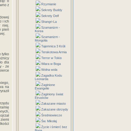
sząc o
Rzymianie
ówno z
Sekrety Buddy
Sekrety Delf
dowej
 i ich
Shangri-La
 niej.
Szamanizm -
y pień
Korea
wej.
Szamanizm -
Mongolia
Tajemnica 3 Króli
Terakotowa Armia
 tylko
ożnicy
Terror w Tokio
ło dla
Wiara w Boga
y - ze
Wolna wola
bierce
Zagadka Kodu
Leonarda
kiego,
Zaginione
owa na
Ewangelie
yraził
Zaginiony świat
Etrusków
brzędu
Zakazane miasto
 ramię
Zakazane obrzędy
onych,
ojrzał
Średniowiecze
 ziemi
Św. Mikołaj
lkości
Życie i śmierć bez
Boga