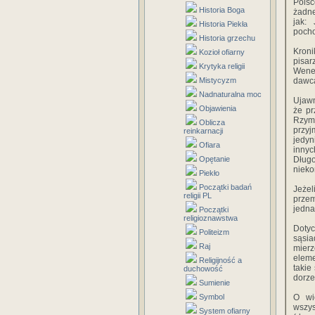
Polsc
Historia Boga
żadne
jak:
Historia Piekła
pocho
Historia grzechu
Kroni
Kozioł ofiarny
pisar
Krytyka religii
Wener
Mistycyzm
dawca
Nadnaturalna moc
Ujawn
Objawienia
że pr
Rzym
Oblicza
przyj
reinkarnacji
jedyn
Ofiara
innyc
Opętanie
Długo
nieko
Piekło
Początki badań
Jeżel
religii PL
przem
jedna
Początki
religioznawstwa
Dotyc
Politeizm
sąsia
Raj
mierz
eleme
Religijność a
takie
duchowość
dorze
Sumienie
Symbol
O wi
wszys
System ofiarny