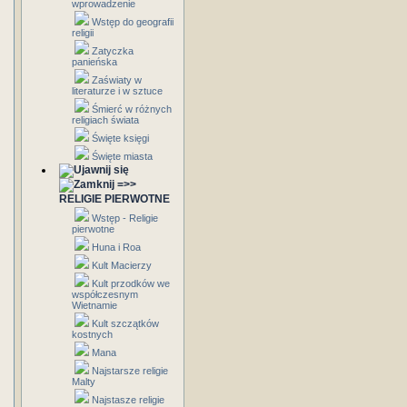
wprowadzenie
Wstęp do geografii
religii
Zatyczka
panieńska
Zaświaty w
literaturze i w sztuce
Śmierć w różnych
religiach świata
Święte księgi
Święte miasta
=>>
RELIGIE PIERWOTNE
Wstęp - Religie
pierwotne
Huna i Roa
Kult Macierzy
Kult przodków we
współczesnym
Wietnamie
Kult szczątków
kostnych
Mana
Najstarsze religie
Malty
Najstasze religie