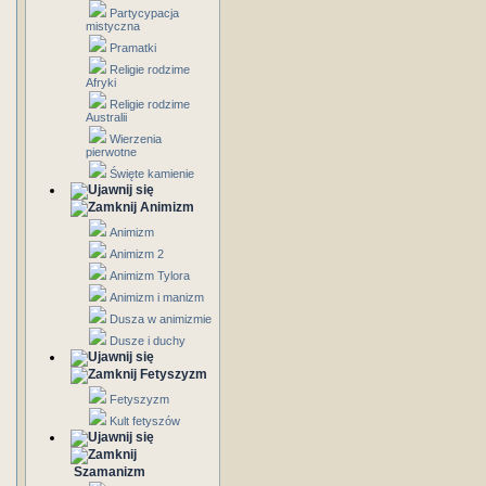
Partycypacja
mistyczna
Pramatki
Religie rodzime
Afryki
Religie rodzime
Australii
Wierzenia
pierwotne
Święte kamienie
Animizm
Animizm
Animizm 2
Animizm Tylora
Animizm i manizm
Dusza w animizmie
Dusze i duchy
Fetyszyzm
Fetyszyzm
Kult fetyszów
Szamanizm