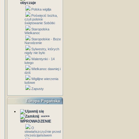
obyczaje
Polska wigilja
Poświęcić bożka,
czyli polskie
świętowanie Sobótki
Staropolska
Wielkanoc
Staropolskie - Boże
Narodzenie
Sylwestry, których
nigdy nie było
Walentynki - 14
lutego
Wielkanoc dawniej i
dziś
Wigilijne wierzenia
ludowe
Zapusty
Europa Pogańska
==>>
WPROWADZENIE
O
słowiańszczyźnie przed
chrześcijaństwem