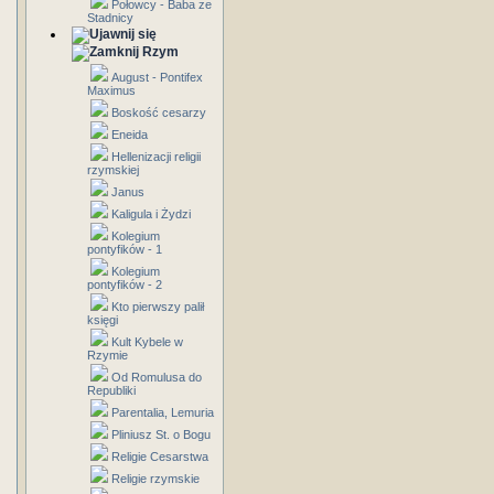
Połowcy - Baba ze
Stadnicy
Rzym
August - Pontifex
Maximus
Boskość cesarzy
Eneida
Hellenizacji religii
rzymskiej
Janus
Kaligula i Żydzi
Kolegium
pontyfików - 1
Kolegium
pontyfików - 2
Kto pierwszy palił
księgi
Kult Kybele w
Rzymie
Od Romulusa do
Republiki
Parentalia, Lemuria
Pliniusz St. o Bogu
Religie Cesarstwa
Religie rzymskie