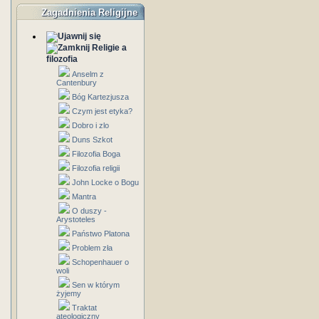
Zagadnienia Religijne
Religie a
filozofia
Anselm z
Cantenbury
Bóg Kartezjusza
Czym jest etyka?
Dobro i zlo
Duns Szkot
Filozofia Boga
Filozofia religii
John Locke o Bogu
Mantra
O duszy -
Arystoteles
Państwo Platona
Problem zła
Schopenhauer o
woli
Sen w którym
żyjemy
Traktat
ateologiczny