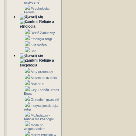
mistyczne
Psychologia r.
Freuda
Religie a
etnologia
Dzień Zaduszny
Etnologia religii
Kult słońca
Sati
Religie a
socjologia
Akty przemocy
Ateizm po czesku
Brat brud
Czy Zachód utracił
Boga
Grzechy i grzeszki
Instytucjonalizacja
religii
McJudaizm -
Kabała dla każdego!
Moda na
wegetarianizm
Mordy rytualne w