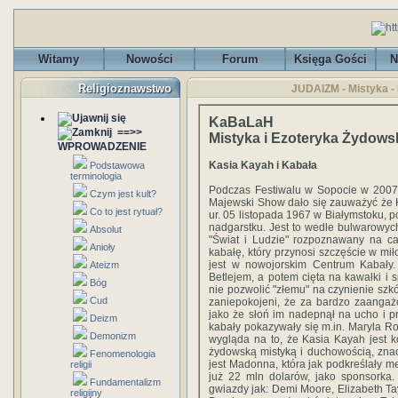
Witamy
Nowości
Forum
Księga Gości
N
Religioznawstwo
JUDAIZM - Mistyka - 
KaBaLaH
==>>
Mistyka i Ezoteryka Żydows
WPROWADZENIE
Kasia Kayah i Kabała
Podstawowa
terminologia
Podczas Festiwalu w Sopocie w 2007 
Czym jest kult?
Majewski Show dało się zauważyć że K
Co to jest rytuał?
ur. 05 listopada 1967 w Białymstoku,
nadgarstku. Jest to wedle bulwarowy
Absolut
"Świat i Ludzie" rozpoznawany na ca
Anioły
kabałę, który przynosi szczęście w mił
jest w nowojorskim Centrum Kabały.
Ateizm
Betlejem, a potem cięta na kawałki 
Bóg
nie pozwolić "złemu" na czynienie szk
Cud
zaniepokojeni, że za bardzo zaangażow
jako że słoń im nadepnął na ucho i p
Deizm
kabały pokazywały się m.in. Maryla R
Demonizm
wygląda na to, że Kasia Kayah jest ko
żydowską mistyką i duchowością, znac
Fenomenologia
jest Madonna, która jak podkreślały 
religii
już 22 mln dolarów, jako sponsorka.
Fundamentalizm
gwiazdy jak: Demi Moore, Elizabeth Ta
religijny