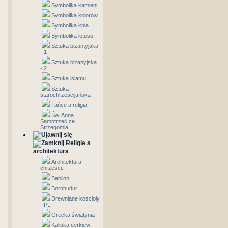
Symbolika kamieni
Symbolika kolorów
Symbolika koła
Symbolika lotosu
Sztuka bizantyjska
- 1
Sztuka bizanyjska
- 2
Sztuka islamu
Sztuka
starochrześcijańska
Tańce a religia
Św. Anna
Samotrzeć ze
Strzegomia
Religie a
architektura
Architektura
chrześci.
Babilon
Borobudur
Drewniane kościoły
- PL
Grecka świątynia
Kaliska cerkiew