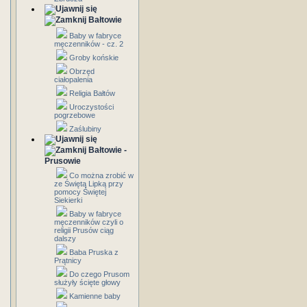
Bałtowie
Baby w fabryce
męczenników - cz. 2
Groby końskie
Obrzęd
ciałopalenia
Religia Bałtów
Uroczystości
pogrzebowe
Zaślubiny
Bałtowie -
Prusowie
Co można zrobić w
ze Świętą Lipką przy
pomocy Świętej
Siekierki
Baby w fabryce
męczenników czyli o
religii Prusów ciąg
dalszy
Baba Pruska z
Prątnicy
Do czego Prusom
służyły ścięte głowy
Kamienne baby