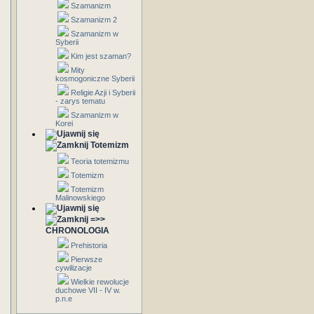
Szamanizm
Szamanizm 2
Szamanizm w
Syberii
Kim jest szaman?
Mity
kosmogoniczne Syberii
Religie Azji i Syberii
- zarys tematu
Szamanizm w
Korei
Totemizm
Teoria totemizmu
Totemizm
Totemizm
Malinowskiego
=>>
CHRONOLOGIA
Prehistoria
Pierwsze
cywilizacje
Wielkie rewolucje
duchowe VII - IV w.
p.n.e