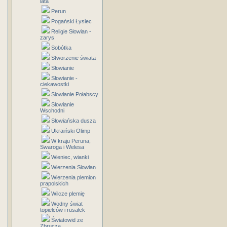
lata
Perun
Pogański Łysiec
Religie Słowian -
zarys
Sobótka
Stworzenie świata
Słowianie
Słowianie -
ciekawostki
Słowianie Połabscy
Słowianie
Wschodni
Słowiańska dusza
Ukraiński Olimp
W kraju Peruna,
Swaroga i Welesa
Wieniec, wianki
Wierzenia Słowian
Wierzenia plemion
prapolskich
Wilcze plemię
Wodny świat
topielców i rusałek
Światowid ze
Zbrucza