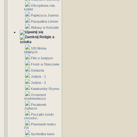
Obrzędowa rola
kobiet
Papieżyca Joanna
Pasqualina Lehner
Wdowy w Kościele
Religie a
sztuka
100 filmów
biblijnych
Film o świętym
Fresk w Staszowie
Gwiazda
Judyta - 1
Judyta - 2
Katakumby Rzymu
Ornament
średniowiecza
Pocałunek
Judasza
Początki sztuki
chrześci.
Powstanie teatru
FR
Symbolika barw