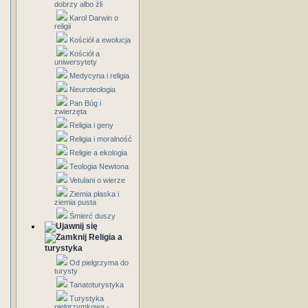
dobrzy albo źli
Karol Darwin o
religii
Kościół a ewolucja
Kościół a
uniwersytety
Medycyna i religia
Neuroteologia
Pan Bóg i
zwierzęta
Religia i geny
Religia i moralność
Religie a ekologia
Teologia Newtona
Vetulani o wierze
Ziemia płaska i
ziemia pusta
Śmierć duszy
Religia a
turystyka
Od pielgrzyma do
turysty
Tanatoturystyka
Turystyka
pielgrzymkowa -