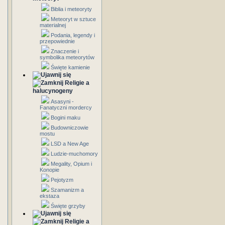
Biblia i meteoryty
Meteoryt w sztuce
materialnej
Podania, legendy i
przepowiednie
Znaczenie i
symbolika meteorytów
Święte kamienie
Religie a
halucynogeny
Asasyni -
Fanatyczni mordercy
Bogini maku
Budowniczowie
mostu
LSD a New Age
Ludzie-muchomory
Megality, Opium i
Konopie
Pejotyzm
Szamanizm a
ekstaza
Święte grzyby
Religie a