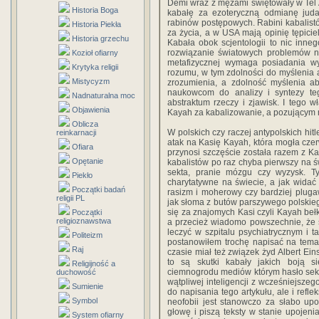
Demi wraz z mężami świętowały w Tel 
Historia Boga
kabałę za ezoteryczną odmianę juda
rabinów postępowych. Rabini kabalist
Historia Piekła
za życia, a w USA mają opinię tępicie
Historia grzechu
Kabała obok scjentologii to nic inn
rozwiązanie światowych problemów nęk
Kozioł ofiarny
metafizycznej wymaga posiadania wyż
Krytyka religii
rozumu, w tym zdolności do myślenia 
Mistycyzm
zrozumienia, a zdolność myślenia ab
naukowcom do analizy i syntezy te
Nadnaturalna moc
abstraktum rzeczy i zjawisk. I tego
Objawienia
Kayah za kabalizowanie, a pozującym 
Oblicza
W polskich czy raczej antypolskich h
reinkarnacji
atak na Kasię Kayah, która mogła czer
Ofiara
przynosi szczęście została razem z 
Opętanie
kabalistów po raz chyba pierwszy na ś
sekta, pranie mózgu czy wyzysk. T
Piekło
charytatywne na świecie, a jak widać e
Początki badań
rasizm i moherowy czy bardziej plug
religii PL
jak słoma z butów parszywego polskieg
się za znajomych Kasi czyli Kayah bełk
Początki
religioznawstwa
a przecież wiadomo powszechnie, że s
leczyć w szpitalu psychiatrycznym i 
Politeizm
postanowiłem trochę napisać na temat
Raj
czasie miał też związek żyd Albert Ei
to są skutki kabały jakich boją s
Religijność a
ciemnogrodu mediów którym hasło sekt
duchowość
wątpliwej inteligencji z wcześniejszego
Sumienie
do napisania tego artykułu, ale i refle
Symbol
neofobii jest stanowczo za słabo up
głowę i piszą teksty w stanie upojeni
System ofiarny