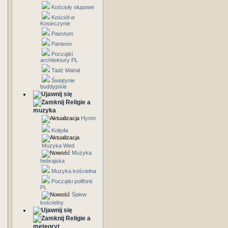
Kościoły słupowe
Kościół w
Kosieczynie
Paestum
Panteon
Początki
architektury PL
Tadż Mahal
Świątynie
buddyjskie
Religie a
muzyka
Hymn
Kolęda
Muzyka Wed
Muzyka
hebrajska
Muzyka kościelna
Początki polifonii
PL
Śpiew
kościelny
Religie a
meteoryt