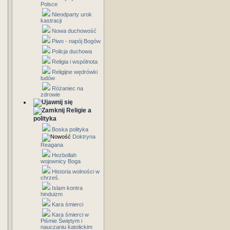
Polsce
Nieodparty urok
kastracji
Nowa duchowość
Piwo - napój Bogów
Policja duchowa
Religia i wspólnota
Religijne wędrówki
ludów
Różaniec na
zdrowie
Religie a
polityka
Boska polityka
Doktryna
Reagana
Hezbollah
wojownicy Boga
Historia wolności w
chrześ.
Islam kontra
hinduizm
Kara śmierci
Kara śmierci w
Piśmie Świętym i
nauczaniu katolickim