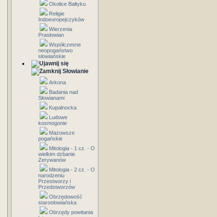
Okolice Bałtyku
Religie
Indoeuropejczyków
Wierzenia
Prasłowian
Współczesne
neopogaństwo
słowiańskie
Słowianie
Arkona
Badania nad
Słowianami
Kupalnocka
Ludowe
kosmogonie
Mazowsze
pogańskie
Mitologia - 1 cz. - O
wielkim dzbanie
Zerywanów
Mitologia - 2 cz. - O
narodzeniu
Przestworzy i
Przedstworzów
Obrzędowość
starosłowiańska
Obrzędy powitania