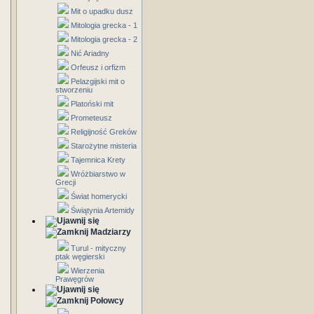
Mit o upadku dusz
Mitologia grecka - 1
Mitologia grecka - 2
Nić Ariadny
Orfeusz i orfizm
Pelazgijski mit o
stworzeniu
Platoński mit
Prometeusz
Religijność Greków
Starożytne misteria
Tajemnica Krety
Wróżbiarstwo w
Grecji
Świat homerycki
Świątynia Artemidy
Madziarzy
Turul - mityczny
ptak węgierski
Wierzenia
Prawęgrów
Połowcy