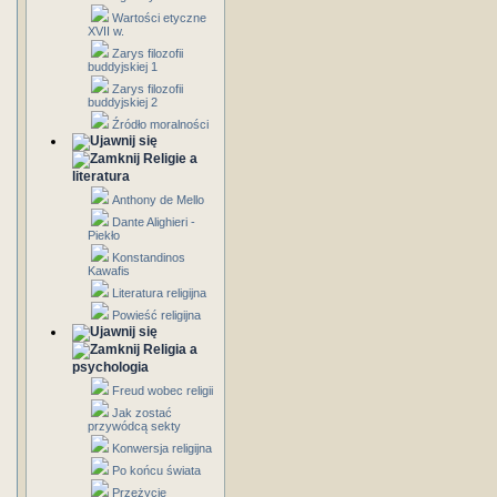
Wartości etyczne
XVII w.
Zarys filozofii
buddyjskiej 1
Zarys filozofii
buddyjskiej 2
Źródło moralności
Religie a
literatura
Anthony de Mello
Dante Alighieri -
Piekło
Konstandinos
Kawafis
Literatura religijna
Powieść religijna
Religia a
psychologia
Freud wobec religii
Jak zostać
przywódcą sekty
Konwersja religijna
Po końcu świata
Przeżycie