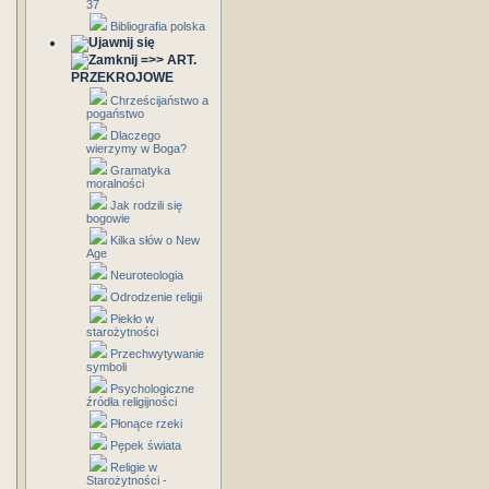
37
Bibliografia polska
=>> ART.
PRZEKROJOWE
Chrześcijaństwo a
pogaństwo
Dlaczego
wierzymy w Boga?
Gramatyka
moralności
Jak rodzili się
bogowie
Kilka słów o New
Age
Neuroteologia
Odrodzenie religii
Piekło w
starożytności
Przechwytywanie
symboli
Psychologiczne
źródła religijności
Płonące rzeki
Pępek świata
Religie w
Starożytności -