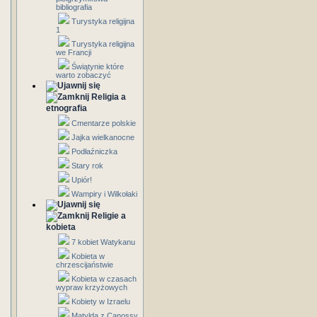
bibliografia
Turystyka religijna
1
Turystyka religijna
we Francji
Świątynie które
warto zobaczyć
Religia a
etnografia
Cmentarze polskie
Jajka wielkanocne
Podłaźniczka
Stary rok
Upiór!
Wampiry i Wilkołaki
Religie a
kobieta
7 kobiet Watykanu
Kobieta w
chrzescijaństwie
Kobieta w czasach
wypraw krzyżowych
Kobiety w Izraelu
Matylda z Canossy