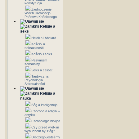
konstytucja
Zjednoczenie
Włoch i likwidacja
Państwa Kościelnego
Religie a
seks
Heloiza i Abelard
Kościół a
seksualność
Kościół i seks
Pesymizm
seksualny
Seks a celibat
Tantryczna
Psychologia
Seksualności
Religia a
nauka
Bóg a inteligencja
Choroba a religia w
antyku
Chronologia biblijna
Czy przed wielkim
wybuchem był Bóg?
Dlaczego jesteśmy