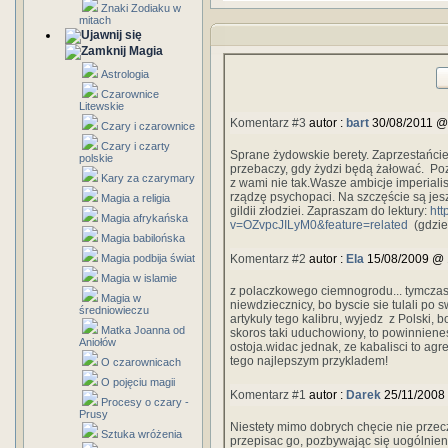
Znaki Zodiaku w
mitach
Magia
Astrologia
Czarownice
Litewskie
Komentarz #3
autor :
bart
30/08/2011 @
Czary i czarownice
Czary i czarty
Sprane żydowskie berety. Zaprzestańcie
polskie
przebaczy, gdy żydzi będą żałować. Pozn
Kary za czarymary
z wami nie tak.Wasze ambicje imperiali
rządzę psychopaci. Na szczęście są je
Magia a religia
gildii złodziei. Zapraszam do lektury:
htt
Magia afrykańska
v=OZvpcJILyM0&feature=related
(gdzie 
Magia babilońska
Magia podbija świat
Komentarz #2
autor :
Ela
15/08/2009 @ 
Magia w islamie
z polaczkowego ciemnogrodu... tymcz
Magia w
niewdziecznicy, bo byscie sie tulali po s
średniowieczu
artykuly tego kalibru, wyjedz z Polski, bo
Matka Joanna od
skoros taki uduchowiony, to powinnienes 
Aniołów
ostoja.widac jednak, ze kabalisci to agr
tego najlepszym przykladem!
O czarownicach
O pojęciu magii
Komentarz #1
autor :
Darek
25/11/2008
Procesy o czary -
Prusy
Niestety mimo dobrych chęcie nie przec
Sztuka wróżenia
przepisac go, pozbywając się uogólnien