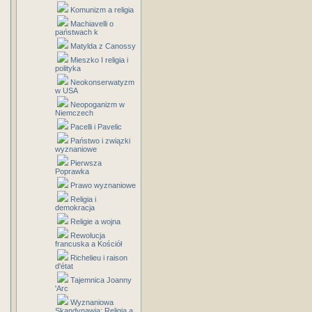
Komunizm a religia
Machiavelli o
państwach k
Matylda z Canossy
Mieszko I religia i
polityka
Neokonserwatyzm
w USA
Neopoganizm w
Niemczech
Pacelli i Pavelic
Państwo i związki
wyznaniowe
Pierwsza
Poprawka
Prawo wyznaniowe
Religia i
demokracja
Religie a wojna
Rewolucja
francuska a Kościół
Richelieu i raison
d'état
Tajemnica Joanny
'Arc
Wyznaniowa
Skandynawia: Religia a