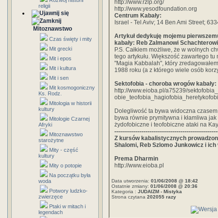
Rozwój historii
http://www.rzlp.org/
religii
http://www.yesodfoundation.org
Centrum Kabały:
Israel - Tel Aviv; 14 Ben Ami Street; 633
Mitoznawstwo
Artykuł dedykuję mojemu pierwszemu
Czas święty i mity
kabały: Reb Zalmanowi Schachterowi
Mit grecki
P.S. Całkiem możliwe, że w wolnych ch
tego artykułu. Większość zawartego tu 
Mit i epos
"Magia Kabbalah", który zredagowałe
Mit i kultura
1988 roku (a z którego wiele osób korzy
Mit i sen
Sektofobia - choroba wrogów kabały:
Mit kosmogoniczny
http://www.eioba.pl/a75239/sektofobi
Ks. Rodz.
obie_teofobia_hagiofobia_heretykofob
Mitologia w historii
kultury
Dolegliwość ta bywa widoczna czasem w
bywa równie prymitywna i kłamliwa jak
Mitologie Czarnej
żydofobiczne i teofobiczne ataki na Ka
Afryki
-----------------------------------------------------
Mitoznawstwo
Z kursów kabalistycznych prowadzon
starożytne
Shalomi, Reb Szlomo Junkowicz i ich 
Mity - część
kultury
Prema Dharmin
http://www.eioba.pl
Mity o potopie
Na początku była
woda
Data utworzenia:
01/06/2008 @ 18:42
Ostatnie zmiany:
01/06/2008 @ 20:36
Potwory ludzko-
Kategoria :
JUDAIZM - Mistyka
zwierzęce
Strona czytana
202055 razy
Ptaki w mitach i
legendach