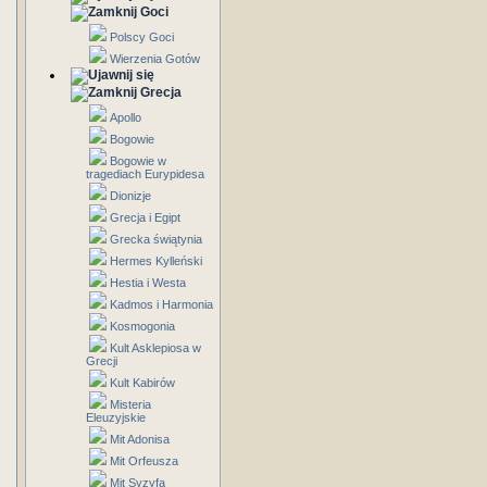
Goci
Polscy Goci
Wierzenia Gotów
Grecja
Apollo
Bogowie
Bogowie w
tragediach Eurypidesa
Dionizje
Grecja i Egipt
Grecka świątynia
Hermes Kylleński
Hestia i Westa
Kadmos i Harmonia
Kosmogonia
Kult Asklepiosa w
Grecji
Kult Kabirów
Misteria
Eleuzyjskie
Mit Adonisa
Mit Orfeusza
Mit Syzyfa