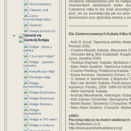
szczęście zawiązywana jest na nadgars
Wszechwiedza
znamienitych światowych kultur du
Czerwona nitka to też znak anorekty
Zabawa i kult
ana", bo na anorektyczkę jak na razie
Zarys
duchowości oraz głębokiej wiedzy o ży
fenomenologii ofiary
Świetość
---------------------------------------------------
Święta przestrzeń
Dla Zainteresowanych Kabałą Kilka K
Religia
- Amir D. Aczel, Tajemnica alefów. Mat
Poznań 2002.
Religia - jedna z
- Charles Mopsik, Kabała, Warszawa 2
definicji
- Yehudah Berg, Moc Kabbalah. Książk
Czym jest religia?
życia, Józefów 2004.
Religia - zjawisko
- Yedidya Raphael. Kabała. Wydawca:
naturalne
- Marc-Alain Ouaknin. Tajemnice Kaba
- Charles Fielding. Praktyczna Kabała
Klasyfikacja religii
- Kania Ireneusz. Opowieści Zoharu. O
Etnologia religii
- S. Detner, A. Kamieńska. Z Mądrości 
- Bar-Lew Jechiel. Kabała. Pieśń dus
Religia
Bocheńskiego
wydawca: Pardes, 2006. ISBN 83-9238
- Wehr Gerhardt. Kabała.
Religia Durkheima
- Andrzej Wesołowski. Astrologia i Ka
Religia Rousseau
- Reb Zalman Schachter. Stenogramy 
- Martin Buber. Opowieści Chasydów.
Religia Skinnera
- Marc-Alain Ouaknin. Chasydzi. Wyda
Religia
obywatelska
LINKI:
Religia w XIX wieku
Poczytaj więcej na moich ulubionych 
http://kabbalah.co.il/
Religia w kulturze
http://www.jewishvirtuallibrary.org/