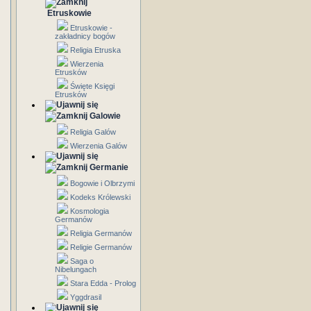
Etruskowie
Etruskowie -
zakładnicy bogów
Religia Etruska
Wierzenia
Etrusków
Święte Księgi
Etrusków
Galowie
Religia Galów
Wierzenia Galów
Germanie
Bogowie i Olbrzymi
Kodeks Królewski
Kosmologia
Germanów
Religia Germanów
Religie Germanów
Saga o
Nibelungach
Stara Edda - Prolog
Yggdrasil