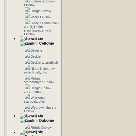
Kultura duchowa
Prusów
Religia Bałtów
Wiara Prusów
Ślady szamanizmu
w religijności
średniowiecznych
Prusów
Celtowie
Beltaine
Druidzi
Druidzi w źródłach
Niebo i słońce w
mitach celtyckich
Religia
starożytnych Celtów
Religie Celtów -
zarys tematu
Wierzenia
staroceltyckie
Wędrówki dusz u
Celtów
Dakowie
Religia Daków