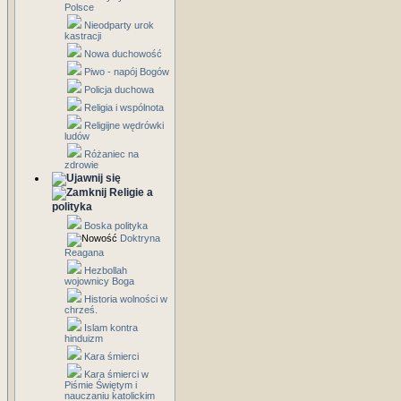
Polsce
Nieodparty urok
kastracji
Nowa duchowość
Piwo - napój Bogów
Policja duchowa
Religia i wspólnota
Religijne wędrówki
ludów
Różaniec na
zdrowie
Religie a
polityka
Boska polityka
Doktryna
Reagana
Hezbollah
wojownicy Boga
Historia wolności w
chrześ.
Islam kontra
hinduizm
Kara śmierci
Kara śmierci w
Piśmie Świętym i
nauczaniu katolickim