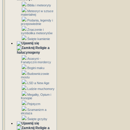
Biblia i meteoryty
Meteoryt w sztuce
materialnej
Podania, legendy i
przepowiednie
Znaczenie i
symbolika meteorytów
Święte kamienie
Religie a
halucynogeny
Asasyni -
Fanatyczni mordercy
Bogini maku
Budowniczowie
mostu
LSD a New Age
Ludzie-muchomory
Megality, Opium i
Konopie
Pejotyzm
Szamanizm a
ekstaza
Święte grzyby
Religie a