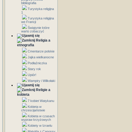
bibliografia
Turystyka religijna
1
Turystyka religijna
we Francji
Świątynie które
warto zobaczyć
Religia a
etnografia
Cmentarze polskie
Jajka wielkanocne
Podłaźniczka
Stary rok
Upiór!
Wampiry i Wilkołaki
Religie a
kobieta
7 kobiet Watykanu
Kobieta w
chrzescijaństwie
Kobieta w czasach
wypraw krzyżowych
Kobiety w Izraelu
Matylda z Canossy