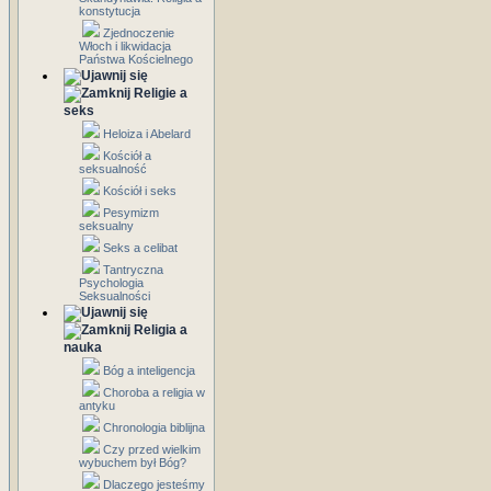
konstytucja
Zjednoczenie
Włoch i likwidacja
Państwa Kościelnego
Religie a
seks
Heloiza i Abelard
Kościół a
seksualność
Kościół i seks
Pesymizm
seksualny
Seks a celibat
Tantryczna
Psychologia
Seksualności
Religia a
nauka
Bóg a inteligencja
Choroba a religia w
antyku
Chronologia biblijna
Czy przed wielkim
wybuchem był Bóg?
Dlaczego jesteśmy