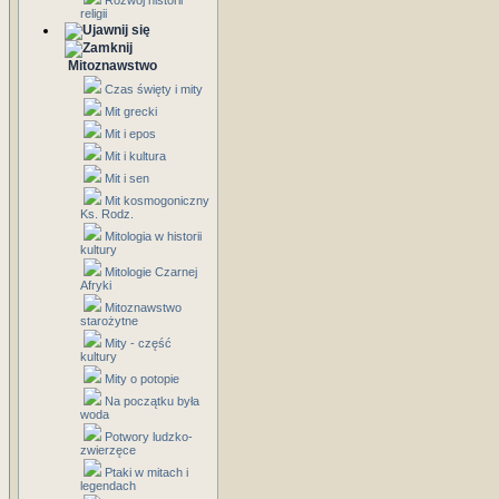
Rozwój historii
religii
Mitoznawstwo
Czas święty i mity
Mit grecki
Mit i epos
Mit i kultura
Mit i sen
Mit kosmogoniczny
Ks. Rodz.
Mitologia w historii
kultury
Mitologie Czarnej
Afryki
Mitoznawstwo
starożytne
Mity - część
kultury
Mity o potopie
Na początku była
woda
Potwory ludzko-
zwierzęce
Ptaki w mitach i
legendach