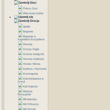
Goci
Polscy Goci
Wierzenia Gotów
Grecja
Apollo
Bogowie
Bogowie w
tragediach Eurypidesa
Dionizje
Grecja i Egipt
Grecka świątynia
Hermes Kylleński
Hestia i Westa
Kadmos i Harmonia
Kosmogonia
Kult Asklepiosa w
Grecji
Kult Kabirów
Misteria
Eleuzyjskie
Mit Adonisa
Mit Orfeusza
Mit Syzyfa