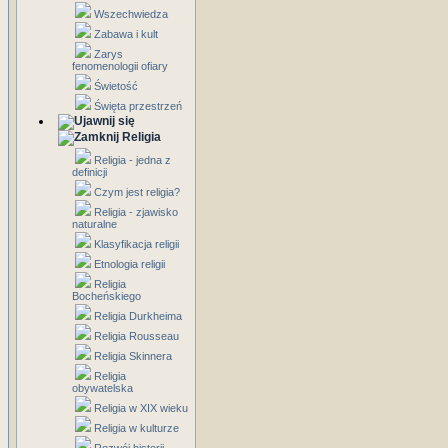
Wszechwiedza
Zabawa i kult
Zarys
fenomenologii ofiary
Świetość
Święta przestrzeń
Religia
Religia - jedna z
definicji
Czym jest religia?
Religia - zjawisko
naturalne
Klasyfikacja religii
Etnologia religii
Religia
Bocheńskiego
Religia Durkheima
Religia Rousseau
Religia Skinnera
Religia
obywatelska
Religia w XIX wieku
Religia w kulturze