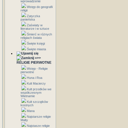
wprowadzenie
Wstęp do geografii
religii
Zatyczka
panieńska
Zaświaty w
literaturze i w sztuce
Śmierć w różnych
religiach świata
Święte księgi
Święte miasta
=>>
RELIGIE PIERWOTNE
Wstęp - Religie
pierwotne
Huna i Roa
Kult Macierzy
Kult przodków we
współczesnym
Wietnamie
Kult szczątków
kostnych
Mana
Najstarsze religie
Malty
Najstasze religie