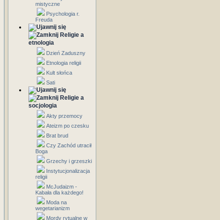
mistyczne
Psychologia r.
Freuda
Religie a
etnologia
Dzień Zaduszny
Etnologia religii
Kult słońca
Sati
Religie a
socjologia
Akty przemocy
Ateizm po czesku
Brat brud
Czy Zachód utracił
Boga
Grzechy i grzeszki
Instytucjonalizacja
religii
McJudaizm -
Kabała dla każdego!
Moda na
wegetarianizm
Mordy rytualne w