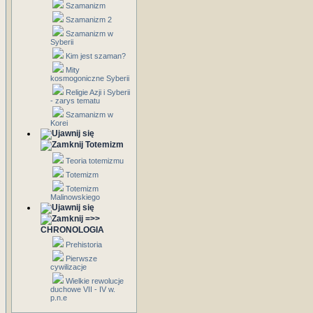
Szamanizm
Szamanizm 2
Szamanizm w
Syberii
Kim jest szaman?
Mity
kosmogoniczne Syberii
Religie Azji i Syberii
- zarys tematu
Szamanizm w
Korei
Totemizm
Teoria totemizmu
Totemizm
Totemizm
Malinowskiego
=>>
CHRONOLOGIA
Prehistoria
Pierwsze
cywilizacje
Wielkie rewolucje
duchowe VII - IV w.
p.n.e