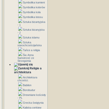
Symbolika kamieni
Symbolika kolorów
Symbolika koła
Symbolika lotosu
Sztuka bizantyjska
- 1
Sztuka bizanyjska
- 2
Sztuka islamu
Sztuka
starochrześcijańska
Tańce a religia
Św. Anna
Samotrzeć ze
Strzegomia
Religie a
architektura
Architektura
chrześci.
Babilon
Borobudur
Drewniane kościoły
- PL
Grecka świątynia
Kaliska cerkiew