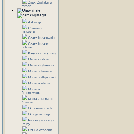
Znaki Zodiaku w
mitach
Magia
Astrologia
Czarownice
Litewskie
Czary i czarownice
Czary i czarty
polskie
Kary za czarymary
Magia a religia
Magia afrykańska
Magia babilońska
Magia podbija świat
Magia w islamie
Magia w
średniowieczu
Matka Joanna od
Aniołów
O czarownicach
O pojęciu magii
Procesy o czary -
Prusy
Sztuka wróżenia