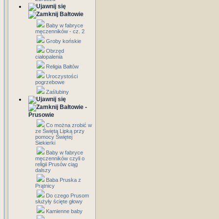
Bałtowie
Baby w fabryce
męczenników - cz. 2
Groby końskie
Obrzęd
ciałopalenia
Religia Bałtów
Uroczystości
pogrzebowe
Zaślubiny
Bałtowie -
Prusowie
Co można zrobić w
ze Świętą Lipką przy
pomocy Świętej
Siekierki
Baby w fabryce
męczenników czyli o
religii Prusów ciąg
dalszy
Baba Pruska z
Prątnicy
Do czego Prusom
służyły ścięte głowy
Kamienne baby