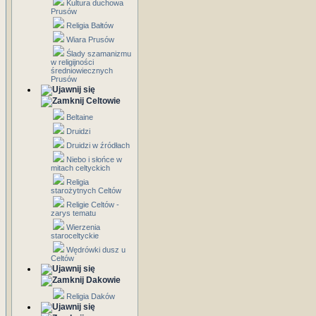
Kultura duchowa
Prusów
Religia Bałtów
Wiara Prusów
Ślady szamanizmu
w religijności
średniowiecznych
Prusów
Celtowie
Beltaine
Druidzi
Druidzi w źródłach
Niebo i słońce w
mitach celtyckich
Religia
starożytnych Celtów
Religie Celtów -
zarys tematu
Wierzenia
staroceltyckie
Wędrówki dusz u
Celtów
Dakowie
Religia Daków