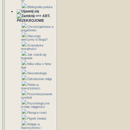
37
Bibliografia polska
=>> ART.
PRZEKROJOWE
Chrześcijaństwo a
pogaństwo
Dlaczego
wierzymy w Boga?
Gramatyka
moralności
Jak rodzili się
bogowie
Kilka słów o New
Age
Neuroteologia
Odrodzenie religii
Piekło w
starożytności
Przechwytywanie
symboli
Psychologiczne
źródła religijności
Płonące rzeki
Pępek świata
Religie w
Starożytności -