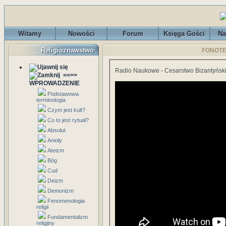
Witamy
Nowości
Forum
Księga Gości
Na
Religioznawstwo
FONOTEK
Radio Naukowe - Cesarstwo Bizantyńskie
==>>
WPROWADZENIE
Podstawowa
terminologia
Czym jest kult?
Co to jest rytuał?
Absolut
Anioły
Ateizm
Bóg
Cud
Deizm
Demonizm
Fenomenologia
religii
Fundamentalizm
religijny