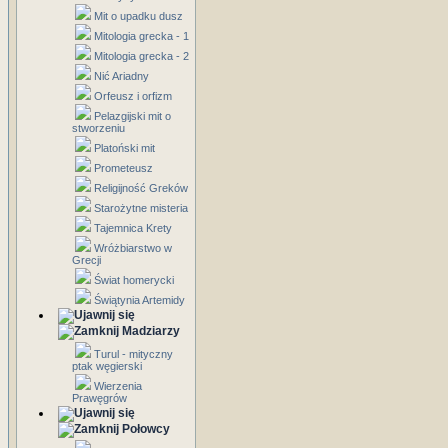
Mit o upadku dusz
Mitologia grecka - 1
Mitologia grecka - 2
Nić Ariadny
Orfeusz i orfizm
Pelazgijski mit o
stworzeniu
Platoński mit
Prometeusz
Religijność Greków
Starożytne misteria
Tajemnica Krety
Wróżbiarstwo w
Grecji
Świat homerycki
Świątynia Artemidy
Madziarzy
Turul - mityczny
ptak węgierski
Wierzenia
Prawęgrów
Połowcy