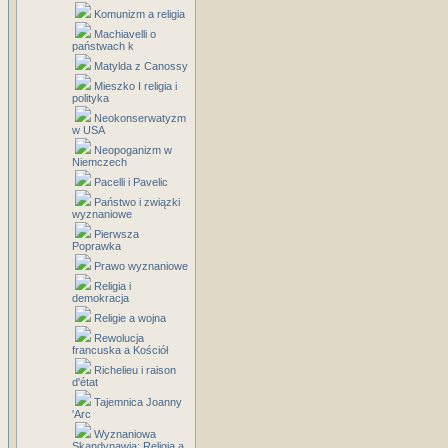
Komunizm a religia
Machiavelli o
państwach k
Matylda z Canossy
Mieszko I religia i
polityka
Neokonserwatyzm
w USA
Neopoganizm w
Niemczech
Pacelli i Pavelic
Państwo i związki
wyznaniowe
Pierwsza
Poprawka
Prawo wyznaniowe
Religia i
demokracja
Religie a wojna
Rewolucja
francuska a Kościół
Richelieu i raison
d'état
Tajemnica Joanny
'Arc
Wyznaniowa
Skandynawia: Religia a