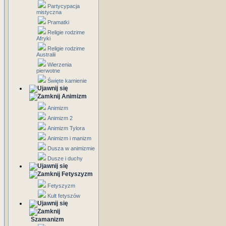
Partycypacja
mistyczna
Pramatki
Religie rodzime
Afryki
Religie rodzime
Australii
Wierzenia
pierwotne
Święte kamienie
Animizm
Animizm
Animizm 2
Animizm Tylora
Animizm i manizm
Dusza w animizmie
Dusze i duchy
Fetyszyzm
Fetyszyzm
Kult fetyszów
Szamanizm