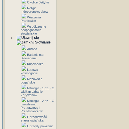
Okolice Bałtyku
Religie
Indoeuropejczyków
Wierzenia
Prasłowian
Współczesne
neopogaństwo
słowiańskie
Słowianie
Arkona
Badania nad
Słowianami
Kupalnocka
Ludowe
kosmogonie
Mazowsze
pogańskie
Mitologia - 1 cz. - O
wielkim dzbanie
Zerywanów
Mitologia - 2 cz. - O
narodzeniu
Przestworzy i
Przedstworzów
Obrzędowość
starosłowiańska
Obrzędy powitania