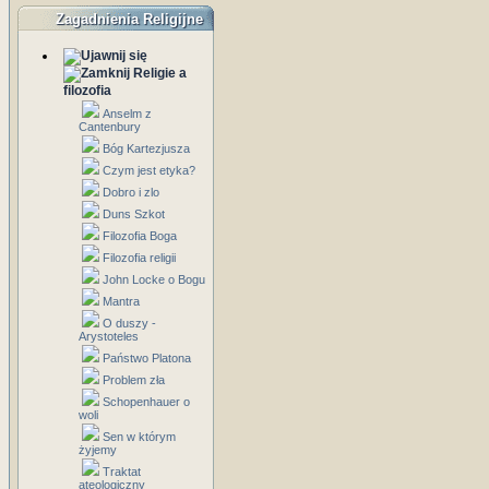
Zagadnienia Religijne
Religie a
filozofia
Anselm z
Cantenbury
Bóg Kartezjusza
Czym jest etyka?
Dobro i zlo
Duns Szkot
Filozofia Boga
Filozofia religii
John Locke o Bogu
Mantra
O duszy -
Arystoteles
Państwo Platona
Problem zła
Schopenhauer o
woli
Sen w którym
żyjemy
Traktat
ateologiczny