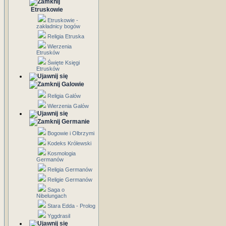
Etruskowie
Etruskowie -
zakładnicy bogów
Religia Etruska
Wierzenia
Etrusków
Święte Księgi
Etrusków
Galowie
Religia Galów
Wierzenia Galów
Germanie
Bogowie i Olbrzymi
Kodeks Królewski
Kosmologia
Germanów
Religia Germanów
Religie Germanów
Saga o
Nibelungach
Stara Edda - Prolog
Yggdrasil