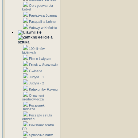
Obrzędowa rola
kobiet
Papieżyca Joanna
Pasqualina Lehner
Wdowy w Kościele
Religie a
sztuka
100 filmów
biblijnych
Film o świętym
Fresk w Staszowie
Gwiazda
Judyta - 1
Judyta - 2
Katakumby Rzymu
Ornament
średniowiecza
Pocałunek
Judasza
Początki sztuki
chrześci.
Powstanie teatru
FR
Symbolika barw