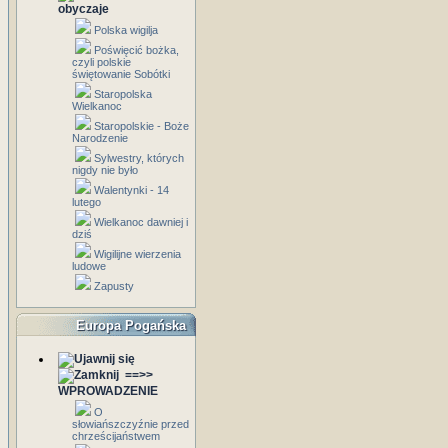
obyczaje
Polska wigilja
Poświęcić bożka,
czyli polskie
świętowanie Sobótki
Staropolska
Wielkanoc
Staropolskie - Boże
Narodzenie
Sylwestry, których
nigdy nie było
Walentynki - 14
lutego
Wielkanoc dawniej i
dziś
Wigilijne wierzenia
ludowe
Zapusty
Europa Pogańska
==>>
WPROWADZENIE
O
słowiańszczyźnie przed
chrześcijaństwem