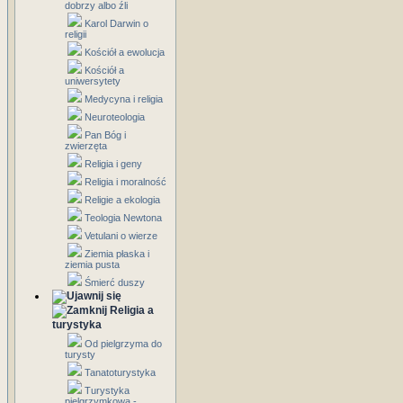
dobrzy albo źli
Karol Darwin o
religii
Kościół a ewolucja
Kościół a
uniwersytety
Medycyna i religia
Neuroteologia
Pan Bóg i
zwierzęta
Religia i geny
Religia i moralność
Religie a ekologia
Teologia Newtona
Vetulani o wierze
Ziemia płaska i
ziemia pusta
Śmierć duszy
Religia a
turystyka
Od pielgrzyma do
turysty
Tanatoturystyka
Turystyka
pielgrzymkowa -