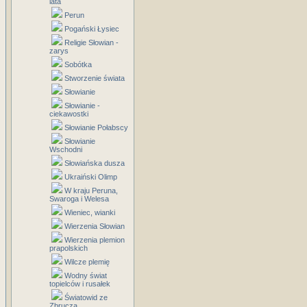
lata
Perun
Pogański Łysiec
Religie Słowian -
zarys
Sobótka
Stworzenie świata
Słowianie
Słowianie -
ciekawostki
Słowianie Połabscy
Słowianie
Wschodni
Słowiańska dusza
Ukraiński Olimp
W kraju Peruna,
Swaroga i Welesa
Wieniec, wianki
Wierzenia Słowian
Wierzenia plemion
prapolskich
Wilcze plemię
Wodny świat
topielców i rusałek
Światowid ze
Zbrucza