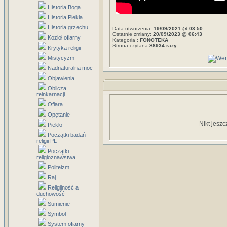
Historia Boga
Historia Piekła
Historia grzechu
Data utworzenia:
19/09/2021 @ 03:50
Ostatnie zmiany:
20/09/2023 @ 06:43
Kozioł ofiarny
Kategoria :
FONOTEKA
Strona czytana
88934 razy
Krytyka religii
Mistycyzm
Nadnaturalna moc
Objawienia
Oblicza
reinkarnacji
Ofiara
Opętanie
Nikt jeszc
Piekło
Początki badań
religii PL
Początki
religioznawstwa
Politeizm
Raj
Religijność a
duchowość
Sumienie
Symbol
System ofiarny