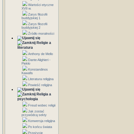
Wartości etyczne
XVII w.
Zarys filozofii
buddyjskiej 1
Zarys filozofii
buddyjskiej 2
Źródło moralności
Religie a
literatura
Anthony de Mello
Dante Alighieri -
Piekło
Konstandinos
Kawafis
Literatura religijna
Powieść religijna
Religia a
psychologia
Freud wobec religii
Jak zostać
przywódcą sekty
Konwersja religijna
Po końcu świata
Przeżycie