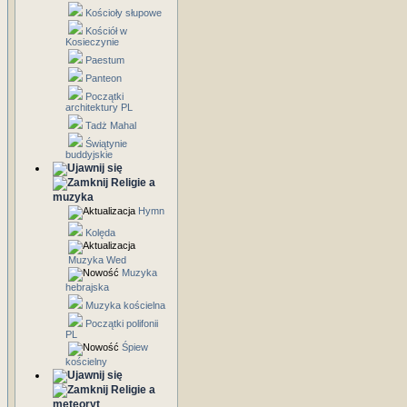
Kościoły słupowe
Kościół w
Kosieczynie
Paestum
Panteon
Początki
architektury PL
Tadż Mahal
Świątynie
buddyjskie
Religie a
muzyka
Hymn
Kolęda
Muzyka Wed
Muzyka
hebrajska
Muzyka kościelna
Początki polifonii
PL
Śpiew
kościelny
Religie a
meteoryt