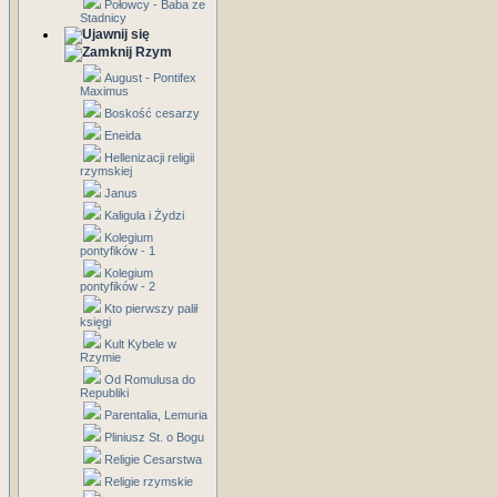
Połowcy - Baba ze
Stadnicy
Rzym
August - Pontifex
Maximus
Boskość cesarzy
Eneida
Hellenizacji religii
rzymskiej
Janus
Kaligula i Żydzi
Kolegium
pontyfików - 1
Kolegium
pontyfików - 2
Kto pierwszy palił
księgi
Kult Kybele w
Rzymie
Od Romulusa do
Republiki
Parentalia, Lemuria
Pliniusz St. o Bogu
Religie Cesarstwa
Religie rzymskie