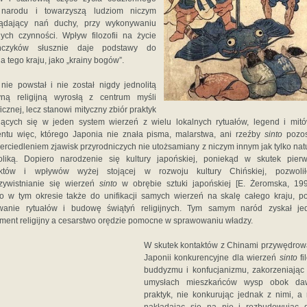
 narodu i towarzyszą ludziom niczym
lądający nań duchy, przy wykonywaniu
nych czynności. Wpływ filozofii na życie
ńczyków słusznie daje podstawy do
a tego kraju, jako „krainy bogów”.
nie powstał i nie został nigdy jednolitą
yną religijną wyrosłą z centrum myśli
ficznej, lecz stanowi mityczny zbiór praktyk
jących się w jeden system wierzeń z wielu lokalnych rytuałów, legend i mit
tu więc, którego Japonia nie znała pisma, malarstwa, ani rzeźby
sinto
pozos
erciedleniem zjawisk przyrodniczych nie utożsamiany z niczym innym jak tylko nat
liką. Dopiero narodzenie się kultury japońskiej, poniekąd w skutek pier
aktów i wpływów wyżej stojącej w rozwoju kultury Chińskiej, pozwoli
zywistnianie się wierzeń
sinto
w obrębie sztuki japońskiej [E. Żeromska, 199
o w tym okresie także do unifikacji samych wierzeń na skalę całego kraju, p
wanie rytuałów i budowę świątyń religijnych. Tym samym naród zyskał jed
ment religijny a cesarstwo orędzie pomocne w sprawowaniu władzy.
W skutek kontaktów z Chinami przywędrow
Japonii konkurencyjne dla wierzeń
sinto
fi
buddyzmu i konfucjanizmu, zakorzeniając
umysłach mieszkańców wysp obok da
praktyk, nie konkurując jednak z nimi, a 