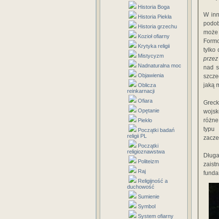
Historia Boga
W inn
Historia Piekła
podob
Historia grzechu
może 
Kozioł ofiarny
Formo
Krytyka religii
tylko
Mistycyzm
przez
Nadnaturalna moc
nad s
Objawienia
szcze
jaką m
Oblicza
reinkarnacji
Ofiara
Greck
Opętanie
wojsk
różne
Piekło
typu 
Początki badań
religii PL
zacze
Początki
religioznawstwa
Długa
Politeizm
zaist
Raj
funda
Religijność a
duchowość
Sumienie
Symbol
System ofiarny