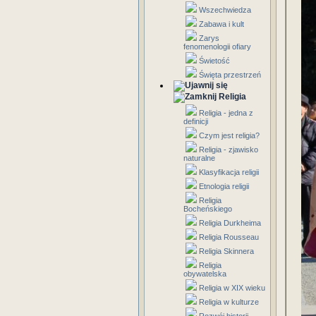
Wszechwiedza
Zabawa i kult
Zarys
fenomenologii ofiary
Świetość
Święta przestrzeń
Religia
Religia - jedna z
definicji
Czym jest religia?
Religia - zjawisko
naturalne
Klasyfikacja religii
Etnologia religii
Religia
Bocheńskiego
Religia Durkheima
Religia Rousseau
Religia Skinnera
Religia
obywatelska
Religia w XIX wieku
Religia w kulturze