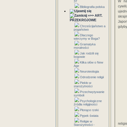
W na
37
cywil
Bibliografia polska
ujedn
=>> ART.
skraj
PRZEKROJOWE
Japon
Chrześcijaństwo a
gdyby
pogaństwo
Dlaczego
wierzymy w Boga?
Gramatyka
moralności
Jak rodzili się
bogowie
Kilka słów o New
Age
Neuroteologia
Odrodzenie religii
Piekło w
starożytności
Przechwytywanie
symboli
Psychologiczne
źródła religijności
Płonące rzeki
Pępek świata
Religie w
relig
Starożytności -