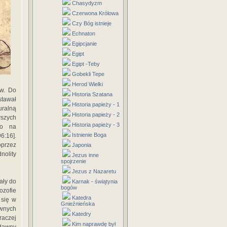
Chasydyzm
Czerwona Królowa
Czy Bóg istnieje
Echnaton
Egipcjanie
Egipt
Egipt -Teby
Gobekli Tepe
Herod Wielki
ów. Do
Historia Szatana
tawał
Historia papieży - 1
uralną
Historia papieży - 2
wszych
Historia papieży - 3
ło na
Istnienie Boga
6:16].
oprzez
Japonia
nolity
Jezus inne
spojrzenie
Jezus z Nazaretu
ały do
Karnak - świątynia
bogów
lozofie
Katedra
 się w
Gnieźnieńska
wnych
Katedry
raczej
Kim naprawdę był