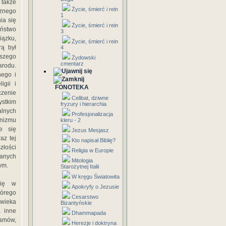
także
Życie, śmierć i rein
rznego
1
ia się
Życie, śmierć i rein
eństwo
3
iązku,
Życie, śmierć i rein
rą był
4
jszego
Żydowski
cmentarz
rodu.
nego i
igii i
FONOTEKA
zenie
Celibat, dziwne
ystkim
fryzury i hierarchia
alnych
Profesjonalizacja
anizmu
kleru - 2
e się
Jezus Mesjasz
az tej
Kto napisał Biblię?
złości
Religia w Europie
wanych
Mitologia
ym.
Starożytnej Italii
W kręgu Światowita
się w
Apokryfy o Jezusie
órego
Cesarstwo
owieka
Bizantyńskie
 inne
Dhammapada
łamów,
Herezje i doktryna