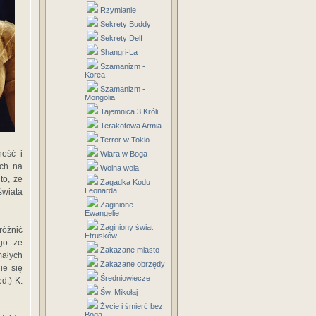
Rzymianie
Sekrety Buddy
Sekrety Delf
Shangri-La
Szamanizm -
Korea
Szamanizm -
Mongolia
Tajemnica 3 Króli
Terakotowa Armia
Terror w Tokio
ność i
Wiara w Boga
ych na
Wolna wola
to, że
Zagadka Kodu
Leonarda
świata
Zaginione
Ewangelie
Zaginiony świat
różnić
Etrusków
go ze
Zakazane miasto
małych
Zakazane obrzędy
ie się
Średniowiecze
d.) K.
Św. Mikołaj
Życie i śmierć bez
Boga