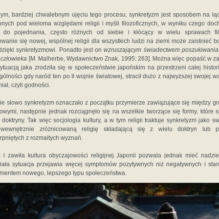
ym, bardziej chwalebnym ujęciu tego procesu, synkretyzm jest sposobem na łą
nych pod wieloma względami religii i myśli filozoficznych, w wyniku czego doc
do pojednania, często różnych od siebie i kłócący w wielu sprawach filo
wanie się nowej, wspólnej religii dla wszystkich ludzi na ziemi może zaistnieć 
 dzięki synkretyzmowi. Ponadto jest on
wzruszającym świadectwem poszukiwani
 człowieka
[M. Malherbe, Wydawnictwo Znak, 1995: 263]. Można więc popaść w 
ytuacją jaka zrodziła się w społeczeństwie japońskim na przestrzeni całej histori
gólności gdy naród ten po II wojnie światowej, stracił dużo z najwyższej swojej wa
iał, czyli godności.
ie słowo synkretyzm oznaczało z początku przymierze zawiązujące się między g
owymi, następnie jednak rozciągnęło się na wszelkie tworzące się formy, które s
 doktryny. Tak więc socjologia kultury, a w tym religii traktuje synkretyzm jako s
wewnętrznie zróżnicowaną religię składającą się z wielu doktryn lub pr
rpniętych z rozmaitych wyznań.
 i zawiła kultura obyczajowości religijnej Japonii pozwala jednak mieć nadzie
niała sytuacja przejawia więcej symptomów pozytywnych niż negatywnych i stan
mentem nowego, lepszego typu społeczeństwa.