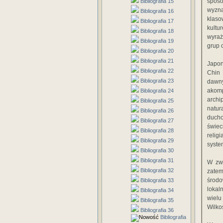
sposó
Bibliografia 15
wyzna
Bibliografia 16
klaso
Bibliografia 17
kult
Bibliografia 18
wyraż
Bibliografia 19
grup 
Bibliografia 20
Bibliografia 21
Japon
Bibliografia 22
Chin
Bibliografia 23
dawny
akom
Bibliografia 24
archi
Bibliografia 25
natur
Bibliografia 26
ducho
Bibliografia 27
świec
Bibliografia 28
relig
Bibliografia 29
syste
Bibliografia 30
Bibliografia 31
W zwi
Bibliografia 32
zate
środo
Bibliografia 33
lokal
Bibliografia 34
wielu
Bibliografia 35
Wilko
Bibliografia 36
Bibliografia