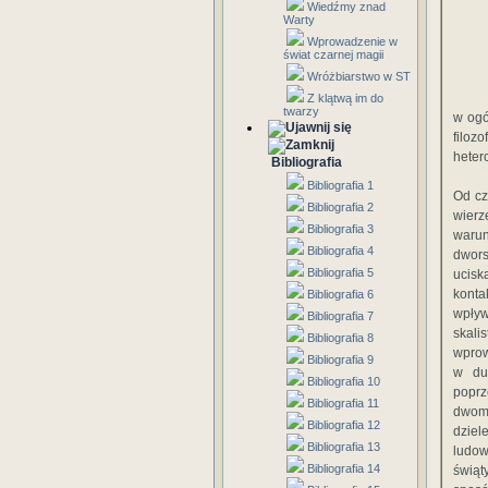
Wiedźmy znad
Warty
Wprowadzenie w
świat czarnej magii
Wróżbiarstwo w ST
Z klątwą im do
twarzy
w ogó
filoz
heter
Bibliografia
Bibliografia 1
Od cz
Bibliografia 2
wierz
Bibliografia 3
warun
Bibliografia 4
dwors
Bibliografia 5
ucisk
konta
Bibliografia 6
wpływ
Bibliografia 7
skali
Bibliografia 8
wprow
Bibliografia 9
w du
Bibliografia 10
popr
Bibliografia 11
dwoma
Bibliografia 12
dziel
Bibliografia 13
ludo
Bibliografia 14
świąt