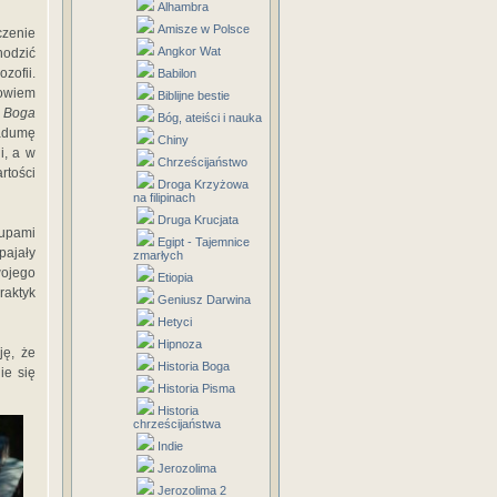
Alhambra
Amisze w Polsce
czenie
Angkor Wat
hodzić
zofii.
Babilon
bowiem
Biblijne bestie
a Boga
Bóg, ateiści i nauka
zadumę
Chiny
i, a w
Chrześcijaństwo
rtości
Droga Krzyżowa
na filipinach
Druga Krucjata
rupami
Egipt - Tajemnice
pajały
zmarłych
wojego
Etiopia
aktyk
Geniusz Darwina
Hetyci
Hipnoza
ję, że
Historia Boga
ie się
Historia Pisma
Historia
chrześcijaństwa
Indie
Jerozolima
Jerozolima 2