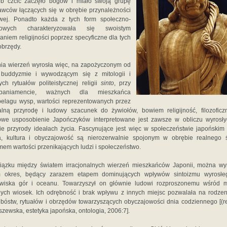
b czcić zaczęło bogów i miało swoją grupę
wców łączących się w obrębie przynależności
wej. Ponadto każda z tych form społeczno-
urowych charakteryzowała się swoistym
aniem religijności poprzez specyficzne dla tych
obrzędy.
ia wierzeń wyrosła więc, na zapożyczonym od
 buddyzmie i wywodzącym się z mitologii i
ch rytuałów politeistycznej religii
sinto
, przy
paniamencie, ważnych dla mieszkańca
pelagu wysp, wartości reprezentowanych przez
alną przyrodę i ludowy szacunek do żywiołów, bowiem religijność, filozoficz
we usposobienie Japończyków interpretowane jest zawsze w obliczu wyrosł
ie przyrody ideałach życia. Fascynujące jest więc w społeczeństwie japońskim 
ia, kultura i obyczajowość są nierozerwalnie spojonym w obrębie realnego 
mem wartości przenikających ludzi i społeczeństwo.
ązku między światem irracjonalnych wierzeń mieszkańców Japonii, można wy
m okres, będący zarazem etapem dominujących wpływów sintoizmu wyrosłe
wiska gór i oceanu. Towarzyszył on głównie ludowi rozproszonemu wśród 
nych wiosek. Ich odrębność i brak wpływu z innych miejsc pozwalała na rodzen
 bóstw, rytuałów i obrzędów towarzyszących obyczajowości dnia codziennego [(re
szewska, estetyka japońska, ontologia, 2006:7].