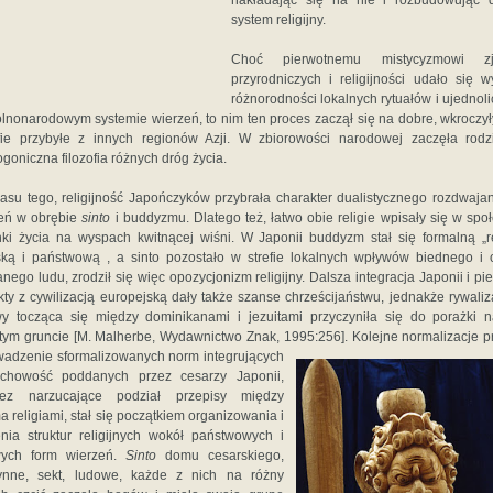
nakładając się na nie i rozbudowując 
system religijny.
Choć pierwotnemu mistycyzmowi zj
przyrodniczych i religijności udało się w
różnorodności lokalnych rytuałów i ujednolic
lnonarodowym systemie wierzeń, to nim ten proces zaczął się na dobre, wkroczy
ofie przybyłe z innych regionów Azji. W zbiorowości narodowej zaczęła rodz
ogoniczna filozofia różnych dróg życia.
asu tego, religijność Japończyków przybrała charakter dualistycznego rozdwajan
eń w obrębie
sinto
i buddyzmu. Dlatego też, łatwo obie religie wpisały się w spo
ki życia na wyspach kwitnącej wiśni. W Japonii buddyzm stał się formalną „re
ką i państwową , a sinto pozostało w strefie lokalnych wpływów biednego i 
anego ludu, zrodził się więc opozycjonizm religijny. Dalsza integracja Japonii i pi
kty z cywilizacją europejską dały także szanse chrześcijaństwu, jednakże rywaliz
y tocząca się między dominikanami i jezuitami przyczyniła się do porażki 
stym gruncie [M. Malherbe, Wydawnictwo Znak, 1995:256].
Kolejne normalizacje p
adzenie sformalizowanych norm integrujących
chowość poddanych przez cesarzy Japonii,
zez narzucające podział przepisy między
 religiami, stał się początkiem organizowania i
enia struktur religijnych wokół państwowych i
wych form wierzeń.
Sinto
domu cesarskiego,
ynne, sekt, ludowe, każde z nich na różny