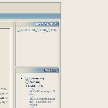
Trzecie Oczko
Rel-Club
FILMOTEKA
ofii -
5000 lat religii w 90
 cechy
sek.
ównież
Aleksandra David
Nell - Z Sikkimu do
 się z
Tybetu