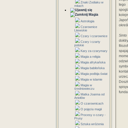
Znaki Zodiaku w
tego
mitach
spog
Magia
kolej
Japo
Astrologia
określ
Czarownice
Litewskie
Sinto
Czary i czarownice
doktr
Czary i czarty
polskie
filozo
spaja
Kary za czarymary
momen
Magia a religia
odzwi
Magia afrykańska
symbo
Magia babilońska
kont
Magia podbija świat
urzec
Magia w islamie
Doszł
Magia w
spisy
średniowieczu
funda
Matka Joanna od
Aniołów
O czarownicach
O pojęciu magii
Procesy o czary -
Prusy
Sztuka wróżenia