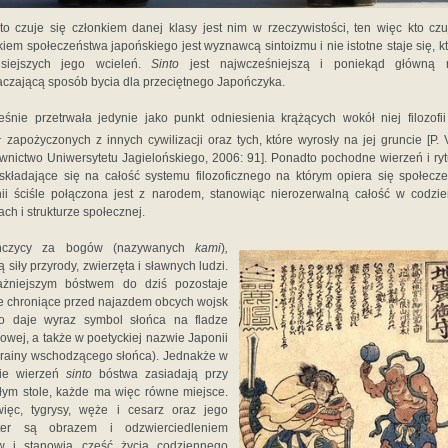
to czuje się członkiem danej klasy jest nim w rzeczywistości, ten więc kto czu
kiem społeczeństwa japońskiego jest wyznawcą sintoizmu i nie istotne staje się, k
isiejszych jego wcieleń.
Sinto
jest najwcześniejszą i poniekąd główną re
czającą sposób bycia dla przeciętnego Japończyka.
śnie przetrwała jedynie jako punkt odniesienia krążących wokół niej filozofii
1
zapożyczonych z innych cywilizacji oraz tych, które wyrosły na jej gruncie [P. V
nictwo Uniwersytetu Jagielońskiego, 2006: 91]. Ponadto pochodne wierzeń i ry
kładające się na całość systemu filozoficznego na którym opiera się społecz
ii ściśle połączona jest z narodem, stanowiąc nierozerwalną całość w codzi
ach i strukturze społecznej.
ńczycy za bogów (nazywanych
kami
)
,
 siły przyrody, zwierzęta i sławnych ludzi.
ażniejszym bóstwem do dziś pozostaje
e chroniące przed najazdem obcych wojsk
o daje wyraz symbol słońca na fladze
owej, a także w poetyckiej nazwie Japonii
krainy wschodzącego słońca). Jednakże w
cie wierzeń
sinto
bóstwa zasiadają przy
łym stole, każde ma więc równe miejsce.
ięc, tygrysy, węże i cesarz oraz jego
ster są obrazem i odzwierciedleniem
w i stanowią część życia codziennego