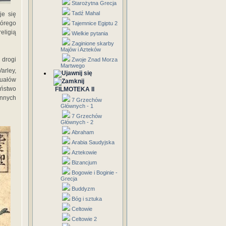
Starożytna Grecja
Tadź Mahal
je się
tórego
Tajemnice Egiptu 2
ligią
Wielkie pytania
Zaginione skarby
Majów i Azteków
 drogi
Zwoje Znad Morza
Martwego
arley,
tuałów
eństwo
FILMOTEKA II
ennych
7 Grzechów
Głównych - 1
7 Grzechów
Głównych - 2
Abraham
Arabia Saudyjska
Aztekowie
Bizancjum
Bogowie i Boginie -
Grecja
Buddyzm
Bóg i sztuka
Celtowie
Celtowie 2