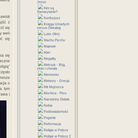
dawny
Jezus
Kim są
Samarytanie?
awisk
Konfucjusz
yjść z
Księga Umarłych
ić się
versus Dekalog
ły weń
Luter (film)
ić się
Machu Picchu
Majowie
Mari
ia się
Megality
łeczne
Meksyk - Bóg,
ligią”
złoto i chwała
często
Mennonici
erwsze
Meteory - Grecja
acja o
Mit Mojżesza
na tym
Mochica - Peru
rawa i
Narodziny Diabła
Nubia
Podświadomość
Poganie
Reformacja
Religie w Polsce
Religie w Polsce 2