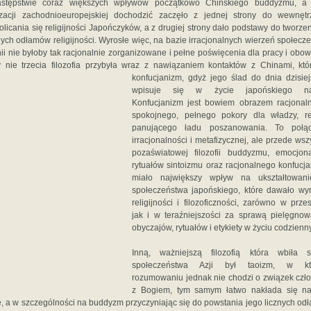
stępstwie coraz większych wpływów początkowo Chińskiego buddyzmu, a 
izacji zachodnioeuropejskiej dochodzić zaczęło z jednej strony do wewnęt
olicania się religijności Japończyków, a z drugiej strony dało podstawy do tworzen
nych odłamów religijności. Wyrosłe więc, na bazie irracjonalnych wierzeń społecz
ii nie byłoby tak racjonalnie zorganizowane i pełne poświęcenia dla pracy i obow
 nie trzecia filozofia przybyła wraz z nawiązaniem kontaktów z Chinami, któ
konfucjanizm, gdyż jego ślad do dnia dzisie
wpisuje się w życie japońskiego na
Konfucjanizm jest bowiem obrazem racjonal
spokojnego, pełnego pokory dla władzy, rel
panującego ładu poszanowania. To połąc
irracjonalności i metafizycznej, ale przede wsz
pozaświatowej filozofii buddyzmu, emocjon
rytuałów sintoizmu oraz racjonalnego konfucj
miało największy wpływ na ukształtowani
społeczeństwa japońskiego, które dawało wyr
religijności i filozoficzności, zarówno w przes
jak i w teraźniejszości za sprawą pielęgno
obyczajów, rytuałów i etykiety w życiu codzienn
Inną, ważniejszą filozofią która wbiła 
społeczeństwa Azji był taoizm, w kt
rozumowaniu jednak nie chodzi o związek czł
z Bogiem, tym samym łatwo nakłada się na
ie, a w szczególności na buddyzm przyczyniając się do powstania jego licznych od