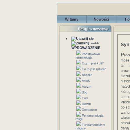
Witamy
Nowości
Fo
Religioznawstwo
==>>
Synk
WPROWADZENIE
P
Podstawowa
roc
terminologia
może 
Czym jest kult?
ten m
Co to jest rytuał?
prow
Absolut
filozo
Anioły
histo
natyc
Ateizm
które
Bóg
idei,
Cud
Proce
Deizm
poleg
Demonizm
warto
Fenomenologia
właśc
religii
bezwi
Fundamentalizm
daną 
religijny