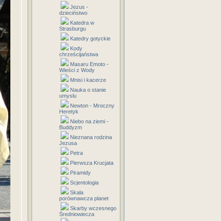
Jezus -
dzieciństwo
Katedra w
Strasburgu
Katedry gotyckie
Kody
chrześcijaństwa
Masaru Emoto -
Wieści z Wody
Mnisi i kacerze
Nauka o stanie
umyslu
Newton - Mroczny
Heretyk
Niebo na ziemi -
Buddyzm
Nieznana rodzina
Jezusa
Petra
Pierwsza Krucjata
Piramidy
Scjentologia
Skala
porównawcza planet
Skarby wczesnego
Średniowiecza