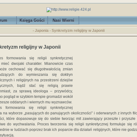
rum
Księga Gości
Nasi Wierni
- Japonia - Synkretyzm religijny w Japonii
retyzm religijny w Japonii
es formowania się religii synkretycznej
mieć dwojaki charakter. Mianowicie czas
oże cechować się długotrwałością zmian
adzących do wymieszania się doktryn
ficznych i religijnych na przestrzeni dziejów
rycznych, bądź stać się religią prawie
hmiast, za sprawą ideologa – przywódcy,
go pogląd w szybkim tempie gromadzi wokół
 rzesze oddanych i wiernych mu wyznawców.
s formowania się religii synkretycznej
a na wyborze „pasujących do panujących okoliczności” i oderwanych z innych filoz
ści, które dopasowuje się do siebie tworząc mit zawierający przeszłe i przyszłe
iwe do wychwalania. Proces tworzenia się religii synkretycznej formułuje się r
ednie w ludziach poprzez brak ich poparcie dla działań religijnych, które nie godzą
sytuacją.