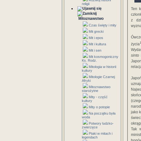
Rozwój historii
religii
Ten k
człon
Mitoznawstwo
z dz
Czas święty i mity
wyzna
Mit grecki
Ówcze
Mit i epos
życia
Mit i kultura
Wydaw
Mit i sen
sinto
s
Mit kosmogoniczny
Ks. Rodz.
Japon
relacj
Mitologia w historii
kultury
Mitologie Czarnej
Japo
Afryki
uznają
Mitoznawstwo
Najw
starożytne
słońc
Mity - część
(czeg
kultury
narod
Mity o potopie
jako 
Na początku była
woda
świe
okrąg
Potwory ludzko-
zwierzęce
Tak w
Ptaki w mitach i
mini
legendach
bogó