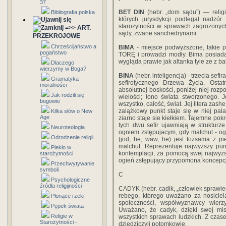
37
BET DIN
(hebr. „dom sądu”) — religi
Bibliografia polska
których jurysdykcji podlegał nadzór
starożytności w sprawach zagrożonyc
=>> ART.
sądy, zwane sanchedrynami.
PRZEKROJOWE
Chrześcijaństwo a
BIMA
- miejsce podwyższone, takie 
pogaństwo
TORĘ i prowadzi modły. Bima posiad
wygląda prawie jak altanka tyle ze z b
Dlaczego
wierzymy w Boga?
BINA
(hebr. inteligencja) - trzecia sef
Gramatyka
sefirotycznego Drzewa Życia. Ostat
moralności
absolutnej boskości, poniżej niej rozp
Jak rodzili się
wielości; łono świata stworzonego. 
bogowie
wszystko, całość, świat. Jej litera zash
zalążkowy punkt staje się w niej pal
Kilka słów o New
Age
ziarno staje sie kiełkiem. Tajemne pok
tych dwu sefir ujawniają w strukturz
Neuroteologia
ogniem zstępujacym, gdy malchut - o
Odrodzenie religii
(jod, he, waw, he) jest tożsama z p
malchut. Reprezentuje najwyższy punkt
Piekło w
kontemplacji, za pomocą swej najwyz
starożytności
ogień zstępujący przypomona koncepcję
Przechwytywanie
symboli
C
Psychologiczne
źródła religijności
CADYK (hebr. cadik, „człowiek sprawi
rebego, którego uważano za nosicie
Płonące rzeki
społeczności, współwyznawcy wier
Pępek świata
Uważano, że cadyk, dzięki swej mi
Religie w
wszystkich sprawach ludzkich. Z czase
Starożytności -
dziedziczyli potomkowie.