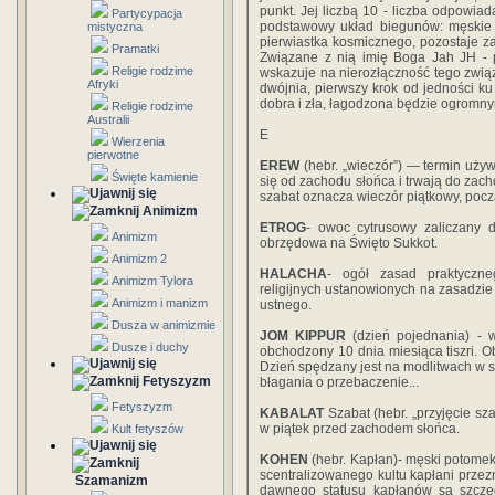
punkt. Jej liczbą 10 - liczba odpowiada
Partycypacja
podstawowy układ biegunów: męskie
mistyczna
pierwiastka kosmicznego, pozostaje zaw
Pramatki
Związane z nią imię Boga Jah JH - 
Religie rodzime
wskazuje na nierozłączność tego związku
Afryki
dwójnia, pierwszy krok od jedności k
dobra i zła, łagodzona będzie ogromny
Religie rodzime
Australii
E
Wierzenia
pierwotne
EREW
(hebr. „wieczór”) — termin uży
Święte kamienie
się od zachodu słońca i trwają do zac
szabat oznacza wieczór piątkowy, pocz
Animizm
ETROG
- owoc cytrusowy zaliczany d
Animizm
obrzędowa na Święto Sukkot.
Animizm 2
HALACHA
- ogół zasad praktyczne
Animizm Tylora
religijnych ustanowionych na zasadzie
Animizm i manizm
ustnego.
Dusza w animizmie
JOM KIPPUR
(dzień pojednania) - 
Dusze i duchy
obchodzony 10 dnia miesiąca tiszri. Ob
Dzień spędzany jest na modlitwach w 
Fetyszyzm
błagania o przebaczenie...
Fetyszyzm
KABALAT
Szabat (hebr. „przyjęcie sz
w piątek przed zachodem słońca.
Kult fetyszów
KOHEN
(hebr. Kapłan)- męski potomek
scentralizowanego kultu kapłani przezn
Szamanizm
dawnego statusu kapłanów są szczegó