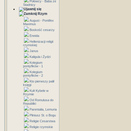
Połowcy - Baba ze
Stadnicy
Rzym
August - Pontifex
Maximus
Boskość cesarzy
Eneida
Hellenizacji religii
rzymskiej
Janus
Kaligula i Żydzi
Kolegium
pontyfików - 1
Kolegium
pontyfików - 2
Kto pierwszy palił
księgi
Kult Kybele w
Rzymie
Od Romulusa do
Republiki
Parentalia, Lemuria
Pliniusz St. o Bogu
Religie Cesarstwa
Religie rzymskie