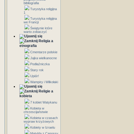
bibliografia
Turystyka religijna
1
Turystyka religijna
we Francji
Świątynie które
warto zobaczyć
Religia a
etnografia
Cmentarze polskie
Jajka wielkanocne
Podłaźniczka
Stary rok
Upiór!
Wampiry i Wilkołaki
Religie a
kobieta
7 kobiet Watykanu
Kobieta w
chrzescijaństwie
Kobieta w czasach
wypraw krzyżowych
Kobiety w Izraelu
Matylda z Canossy