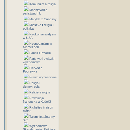
Komunizm a religia
Machiavelli o
państwach k
Matylda z Canossy
Mieszko I religia i
polityka
Neokonserwatyzm
w USA
Neopoganizm w
Niemczech
Pacelli i Pavelic
Państwo i związki
wyznaniowe
Pierwsza
Poprawka
Prawo wyznaniowe
Religia i
demokracja
Religie a wojna
Rewolucja
francuska a Kościół
Richelieu i raison
d'état
Tajemnica Joanny
'Arc
Wyznaniowa
Skandynawia: Religia a