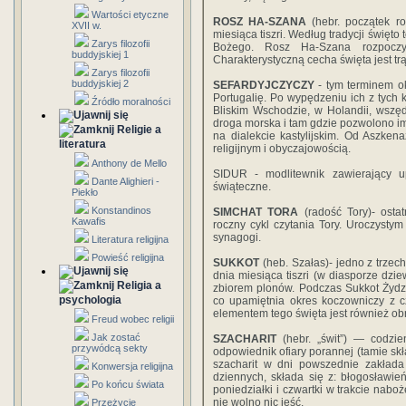
Wartości etyczne
ROSZ HA-SZANA
(hebr. początek 
XVII w.
miesiąca tiszri. Według tradycji święt
Zarys filozofii
Bożego. Rosz Ha-Szana rozpocz
buddyjskiej 1
Charakterystyczną cecha święta jest trą
Zarys filozofii
buddyjskiej 2
SEFARDYJCZYCZY
- tym terminem o
Portugalię. Po wypędzeniu ich z tych k
Źródło moralności
Bliskim Wschodzie, w Holandii, wszęd
droga morska i tam gdzie pozwolono im 
Religie a
na dialekcie kastylijskim. Od Aszkena
literatura
religijnym i obyczajowością.
Anthony de Mello
SIDUR - modlitewnik zawierający 
Dante Alighieri -
świąteczne.
Piekło
Konstandinos
SIMCHAT TORA
(radość Tory)- ost
Kawafis
roczny cykl czytania Tory. Uroczysty
synagogi.
Literatura religijna
Powieść religijna
SUKKOT
(heb. Szałas)- jedno z trzec
dnia miesiąca tiszri (w diasporze dz
Religia a
zbiorem plonów. Podczas Sukkot Żyd
psychologia
co upamiętnia okres koczowniczy z c
elementem tego święta jest również ob
Freud wobec religii
Jak zostać
SZACHARIT
(hebr. „świt”) — codz
przywódcą sekty
odpowiednik ofiary porannej (tamie sk
szacharit w dni powszednie zakłada s
Konwersja religijna
dziennych, składa się z: błogosławi
Po końcu świata
poniedziałki i czwartki w trakcie nabo
nie wolno nic jeść.
Przeżycie