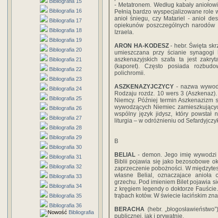
Bibliografia 15
- Metatronem. Według kabały aniołowie 
Bibliografia 16
Pełnią bardzo wyspecjalizowane role w 
anioł śniegu, czy Matariel - anioł de
Bibliografia 17
opiekunów poszczególnych narodów św
Bibliografia 18
Izraela.
Bibliografia 19
ARON HA-KODESZ
- hebr. Święta sk
Bibliografia 20
umieszczana przy ścianie synagogi 
aszkenazyjskich szafa ta jest zakr
Bibliografia 21
(kaporet). Często posiada rozbud
Bibliografia 22
polichromii.
Bibliografia 23
ASZKENAZYJCZYCY
- nazwa wywod
Bibliografia 24
Rodzaju rozdz. 10 wers 3 (Aszkenaz).
Bibliografia 25
Niemcy. Później termin Aszkenazizm 
wywodzących Niemiec zamieszkującyc
Bibliografia 26
wspólny język jidysz, który powstał 
Bibliografia 27
liturgia – w odróżnieniu od Sefardyjczy
Bibliografia 28
Bibliografia 29
B
Bibliografia 30
BELIAL
- demon. Jego imię wywodzi s
Bibliografia 31
Biblii pojawia się jako bezosobowe okr
Bibliografia 32
zaprzeczenie pobożności. W międzytest
własne Belial, oznaczajace anioła 
Bibliografia 33
grzechu. Pod imieniem Bilet pojawia si
Bibliografia 34
z kręgiem legendy o doktorze Fauście.
trąbach kotów. W świecie łacińskim zna
Bibliografia 35
Bibliografia 36
BERACHA
(hebr. „błogosławieństwo
Bibliografia
publicznej, jak i prywatnie.