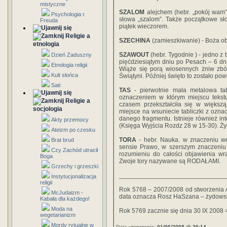
mistyczne
SZALOM
alejchem (hebr. „pokój wam
Psychologia r.
słowa „szalom”. Także początkowe 
Freuda
piątek wieczorem.
Religie a
SZECHINA
(zamieszkiwanie) - Boża o
etnologia
SZAWOUT
(hebr. Tygodnie ) - jedno z
Dzień Zaduszny
pięćdziesiątym dniu po Pesach – 6 dn
Etnologia religii
Wiąże się porą wiosennych żniw zbó
Kult słońca
Świątyni. Później święto to zostało po
Sati
TAS
- pierwotnie mała metalowa ta
oznaczeniem w którym miejscu tekstu 
Religie a
czasem przekształciła się w większ
socjologia
miejsce na wsuniecie tabliczki z ozn
danego fragmentu. Istnieje również in
Akty przemocy
(Księga Wyjścia Rozdz 28 w 15-30). Żyd
Ateizm po czesku
TORA
- hebr. Nauka. w znaczeniu wę
Brat brud
sensie Prawo, w szerszym znaczeniu o
Czy Zachód utracił
rozumieniu do całości objawienia wr
Boga
Zwoje tory nazywane są RODAŁAMI.
Grzechy i grzeszki
______________________________
Instytucjonalizacja
religii
Rok 5768 – 2007/2008 od stworzenia Ada
McJudaizm -
data oznacza Rosz HaSzana – żydows
Kabała dla każdego!
Moda na
Rok 5769 zacznie się dnia 30 IX 2008 
wegetarianizm
Mordy rytualne w
Data utworzenia:
01/06/2008 @ 20:14