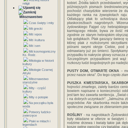
Rozwój historii
kobiet. Źródła takich przedstawień, 
religii
późniejszych pismach średniowieczny
pochodzi chasydzkie wierzenie że d
każdego ranka na żywopłotach raju
Mitoznawstwo
Odlatujący ptak to uchodząca dusza.
płaskorzeźbach nagrobnych. Wizer
Czas święty i mity
żydowskiego Fajgel czy hebrajskieg
Mit grecki
karmiącego młode, bywa ze ilość mł
Mit i epos
zgodnie ze starym hebrajskim obycza
lub gołąbkach. Ptak gaszący świecę sy
Mit i kultura
której ptak z rozłożonymi skrzydła
Mit i sen
piórami swymi okryje Ciebie, pod 
odmawiany już po śmierci. Spotykamy
Mit kosmogoniczny
przypadku to nakrycie głowy oznacza z
Ks. Rodz.
Szczególnym przypadkiem jest wąż w
Mitologia w historii
rozkoszy ludzi bogobojnych po nadejś
kultury
Mitologie Czarnej
PUSTY DOM, OTWARTE OKNA
– mo
Afryki
przez nasze okna". Do tego często zła
Mitoznawstwo
starożytne
PUSZKA KWESTARSKA, SKARBO
hojności zmarłego, zalety bardzo ceni
Mity - część
bowiem napisane o konieczności od
kultury
jest tam tez zawarta sentencja. „Świat o
Mity o potopie
i na dobrych uczynkach". „Jałmużna z
pogrzebów. Ale skarbonka może także
Na początku była
woda
społeczne związane ze zbieraniem pie
Potwory ludzko-
ROŚLINY
- na nagrobkach Żydowskich 
zwierzęce
były składane w ofierze w świątyni 
Ptaki w mitach i
rodzime drzewa i kwiaty takie jak dęby 
legendach
kosze pełne owoców czy kwiatów, zacze