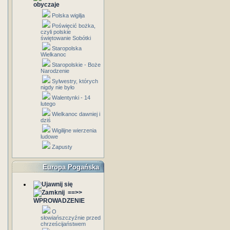
obyczaje
Polska wigilja
Poświęcić bożka,
czyli polskie
świętowanie Sobótki
Staropolska
Wielkanoc
Staropolskie - Boże
Narodzenie
Sylwestry, których
nigdy nie było
Walentynki - 14
lutego
Wielkanoc dawniej i
dziś
Wigilijne wierzenia
ludowe
Zapusty
Europa Pogańska
==>>
WPROWADZENIE
O
słowiańszczyźnie przed
chrześcijaństwem