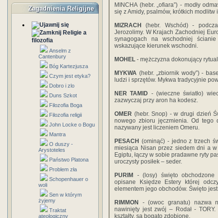
MINCHA (hebr. „ofiara”) - modły odm
Zagadnienia Religijne
się z Amidy, psalmów, krótkich modlitw 
MIZRACH
(hebr. Wschód) - podcza
Jerozolimy. W Krajach Zachodniej Eur
Religie a
synagogach na wschodniej ścianie
filozofia
wskazujące kierunek wschodni.
Anselm z
Cantenbury
MOHEL
- mężczyzna dokonujący rytual
Bóg Kartezjusza
MYKWA
(hebr. „zbiornik wody”) - ba
Czym jest etyka?
ludzi i sprzętów. Mykwa tradycyjnie po
Dobro i zlo
NER TAMID
- (wieczne światło) wi
Duns Szkot
zazwyczaj przy aron ha kodesz.
Filozofia Boga
OMER
(hebr. Snop) - w drugi dzień Ś
Filozofia religii
nowego zbioru jęczmienia. Od tego d
John Locke o Bogu
nazywany jest liczeniem Omeru.
Mantra
PESACH
(ominąć) - jedno z trzech ś
O duszy -
miesiąca Nisan przez siedem dni a w 
Arystoteles
Egiptu, łączy w sobie pradawne ryty pas
Państwo Platona
uroczysty posiłek – seder.
Problem zła
PURIM
- (losy) święto obchodzone 
Schopenhauer o
opisane Księdze Estery której odcz
woli
elementem jego obchodów. Święto jes
Sen w którym
żyjemy
RIMMON
- (owoc granatu) nazwa n
nawinięty jest zwój – Rodał - TORY
Traktat
kształty, są bogato zdobione.
ateologiczny