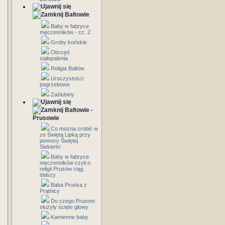
Bałtowie
Baby w fabryce
męczenników - cz. 2
Groby końskie
Obrzęd
ciałopalenia
Religia Bałtów
Uroczystości
pogrzebowe
Zaślubiny
Bałtowie -
Prusowie
Co można zrobić w
ze Świętą Lipką przy
pomocy Świętej
Siekierki
Baby w fabryce
męczenników czyli o
religii Prusów ciąg
dalszy
Baba Pruska z
Prątnicy
Do czego Prusom
służyły ścięte głowy
Kamienne baby