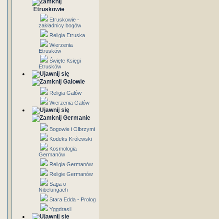
Etruskowie
Etruskowie -
zakładnicy bogów
Religia Etruska
Wierzenia
Etrusków
Święte Księgi
Etrusków
Galowie
Religia Galów
Wierzenia Galów
Germanie
Bogowie i Olbrzymi
Kodeks Królewski
Kosmologia
Germanów
Religia Germanów
Religie Germanów
Saga o
Nibelungach
Stara Edda - Prolog
Yggdrasil