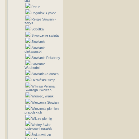
lata
Perun
Pogański Łysiec
Religie Słowian -
zarys
Sobótka
Stworzenie świata
Słowianie
Słowianie -
ciekawostki
Słowianie Połabscy
Słowianie
Wschodni
Słowiańska dusza
Ukraiński Olimp
W kraju Peruna,
Swaroga i Welesa
Wieniec, wianki
Wierzenia Słowian
Wierzenia plemion
prapolskich
Wilcze plemię
Wodny świat
topielców i rusałek
Światowid ze
Zbrucza