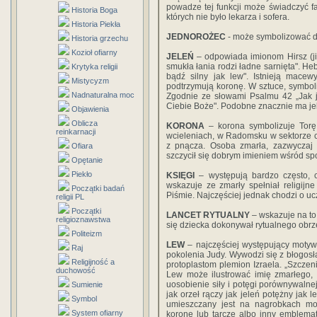
powadze tej funkcji może świadczyć f
Historia Boga
których nie było lekarza i sofera.
Historia Piekła
JEDNOROŻEC
- może symbolizować do
Historia grzechu
Kozioł ofiarny
JELEŃ
– odpowiada imionom Hirsz (jidy
smukła łania rodzi ładne sarnięta". He
Krytyka religii
bądź silny jak lew". Istnieją macew
Mistycyzm
podtrzymują koronę. W sztuce, symbol
Nadnaturalna moc
Zgodnie ze słowami Psalmu 42 „Jak j
Ciebie Boże". Podobne znacznie ma jeleń
Objawienia
Oblicza
KORONA
– korona symbolizuje Tor
reinkarnacji
wcieleniach, w Radomsku w sektorze 
z pnącza. Osoba zmarła, zazwyczaj
Ofiara
szczycił się dobrym imieniem wśród sp
Opętanie
Piekło
KSIĘGI
– występują bardzo często, 
wskazuje ze zmarły spełniał religij
Początki badań
Piśmie. Najczęściej jednak chodzi o u
religii PL
Początki
LANCET RYTUALNY
– wskazuje na to
religioznawstwa
się dziecka dokonywał rytualnego obr
Politeizm
LEW
– najczęściej występujący moty
Raj
pokolenia Judy. Wywodzi się z błogo
Religijność a
protoplastom plemion Izraela. „Szczenie
duchowość
Lew może ilustrować imię zmarłego, J
uosobienie siły i potęgi porównywalnej
Sumienie
jak orzeł rączy jak jeleń potężny jak
Symbol
umieszczany jest na nagrobkach mo
System ofiarny
koronę lub tarczę albo inny emblemat