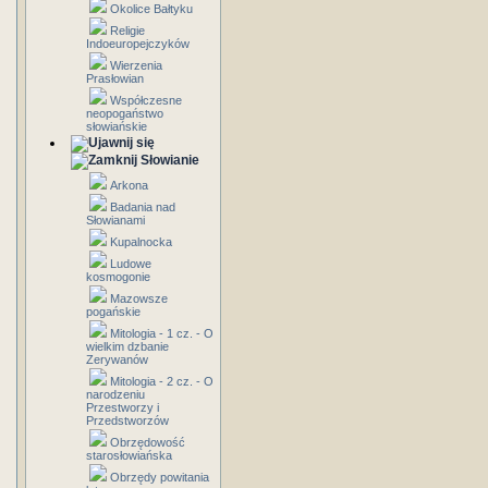
Okolice Bałtyku
Religie
Indoeuropejczyków
Wierzenia
Prasłowian
Współczesne
neopogaństwo
słowiańskie
Słowianie
Arkona
Badania nad
Słowianami
Kupalnocka
Ludowe
kosmogonie
Mazowsze
pogańskie
Mitologia - 1 cz. - O
wielkim dzbanie
Zerywanów
Mitologia - 2 cz. - O
narodzeniu
Przestworzy i
Przedstworzów
Obrzędowość
starosłowiańska
Obrzędy powitania