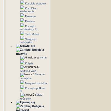
Kościoły słupowe
Kościół w
Kosieczynie
Paestum
Panteon
Początki
architektury PL
Tadż Mahal
Świątynie
buddyjskie
Religie a
muzyka
Hymn
Kolęda
Muzyka Wed
Muzyka
hebrajska
Muzyka kościelna
Początki polifonii
PL
Śpiew
kościelny
Religie a
meteoryt