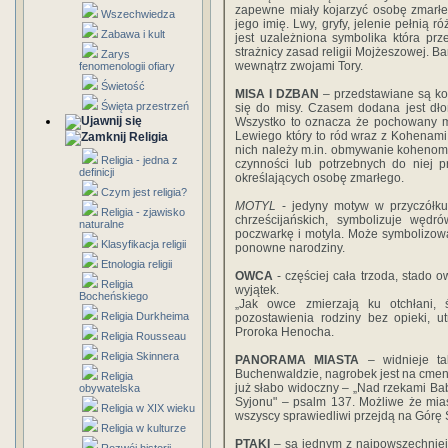
zapewne miały kojarzyć osobę zmarł
Wszechwiedza
jego imię. Lwy, gryfy, jelenie pełnią 
Zabawa i kult
jest uzależniona symbolika która prz
strażnicy zasad religii Mojżeszowej. B
Zarys
wewnątrz zwojami Tory.
fenomenologii ofiary
Świetość
MISA I DZBAN
– przedstawiane są ko
Święta przestrzeń
się do misy. Czasem dodana jest dł
Wszystko to oznacza że pochowany m
Lewiego który to ród wraz z Kohenami 
Religia
nich należy m.in. obmywanie kohenom 
Religia - jedna z
czynności lub potrzebnych do niej 
definicji
określających osobę zmarłego.
Czym jest religia?
MOTYL
- jedyny motyw w przyczółk
Religia - zjawisko
chrześcijańskich, symbolizuje wędr
naturalne
poczwarkę i motyla. Może symbolizow
Klasyfikacja religii
ponowne narodziny.
Etnologia religii
OWCA
- częściej cała trzoda, stado 
Religia
wyjątek.
Bocheńskiego
„Jak owce zmierzają ku otchłani, 
Religia Durkheima
pozostawienia rodziny bez opieki, u
Proroka Henocha.
Religia Rousseau
Religia Skinnera
PANORAMA MIASTA
– widnieje t
Buchenwaldzie, nagrobek jest na cmen
Religia
już słabo widoczny – „Nad rzekami Bab
obywatelska
Syjonu" – psalm 137. Możliwe że mias
Religia w XIX wieku
wszyscy sprawiedliwi przejdą na Górę 
Religia w kulturze
PTAKI
– są jednym z najpowszechnie