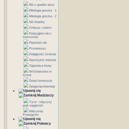
Mit o upadku dusz
Mitologia grecka - 1
Mitologia grecka - 2
Nić Ariadny
Orfeusz i orfizm
Pelazgijski mit o
stworzeniu
Platoński mit
Prometeusz
Religijność Greków
Starożytne misteria
Tajemnica Krety
Wróżbiarstwo w
Grecji
Świat homerycki
Świątynia Artemidy
Madziarzy
Turul - mityczny
ptak węgierski
Wierzenia
Prawęgrów
Połowcy