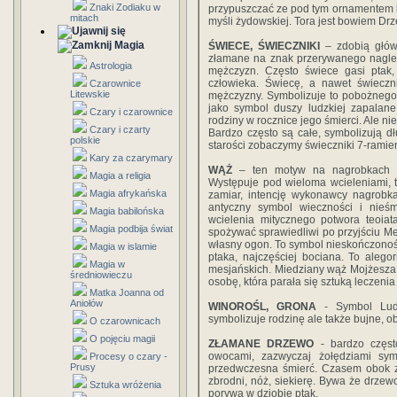
Znaki Zodiaku w
przypuszczać ze pod tym ornamentem 
mitach
myśli żydowskiej. Tora jest bowiem Drze
Magia
ŚWIECE, ŚWIECZNIKI
– zdobią głów
złamane na znak przerywanego nagle
Astrologia
mężczyzn. Często świece gasi ptak,
człowieka. Świecę, a nawet świecz
Czarownice
Litewskie
mężczyzny. Symbolizuje to pobożnego 
jako symbol duszy ludzkiej zapalan
Czary i czarownice
rodziny w rocznice jego śmierci. Ale 
Czary i czarty
Bardzo często są całe, symbolizują dł
polskie
starości zobaczymy świeczniki 7-ramie
Kary za czarymary
WĄŻ
– ten motyw na nagrobkach ży
Magia a religia
Występuje pod wieloma wcieleniami, t
Magia afrykańska
zamiar, intencję wykonawcy nagrobka.
antyczny symbol wieczności i nieśmi
Magia babilońska
wcielenia mitycznego potwora teoiat
Magia podbija świat
spożywać sprawiedliwi po przyjściu M
własny ogon. To symbol nieskończonoś
Magia w islamie
ptaka, najczęściej bociana. To aleg
Magia w
mesjańskich. Miedziany wąż Mojżesza 
średniowieczu
osobę, która parała się sztuką leczeni
Matka Joanna od
Aniołów
WINOROŚL, GRONA
- Symbol Ludu
symbolizuje rodzinę ale także bujne, ob
O czarownicach
O pojęciu magii
ZŁAMANE DRZEWO
- bardzo częst
owocami, zazwyczaj żołędziami sym
Procesy o czary -
Prusy
przedwczesna śmierć. Czasem obok z
zbrodni, nóż, siekierę. Bywa że drzew
Sztuka wróżenia
porywa w dziobie ptak.