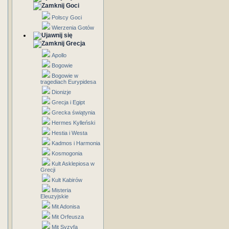
Goci
Polscy Goci
Wierzenia Gotów
Grecja
Apollo
Bogowie
Bogowie w
tragediach Eurypidesa
Dionizje
Grecja i Egipt
Grecka świątynia
Hermes Kylleński
Hestia i Westa
Kadmos i Harmonia
Kosmogonia
Kult Asklepiosa w
Grecji
Kult Kabirów
Misteria
Eleuzyjskie
Mit Adonisa
Mit Orfeusza
Mit Syzyfa