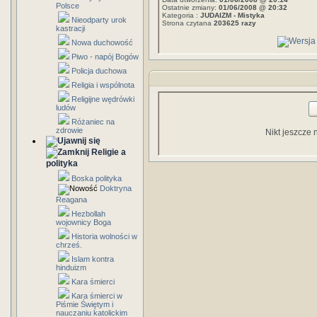
Polsce
Ostatnie zmiany:
01/06/2008 @ 20:32
Kategoria :
JUDAIZM - Mistyka
Nieodparty urok
Strona czytana
203625 razy
kastracji
Nowa duchowość
Piwo - napój Bogów
Policja duchowa
Religia i wspólnota
Religijne wędrówki
ludów
Różaniec na
zdrowie
Nikt jeszcze 
Religie a
polityka
Boska polityka
Doktryna
Reagana
Hezbollah
wojownicy Boga
Historia wolności w
chrześ.
Islam kontra
hinduizm
Kara śmierci
Kara śmierci w
Piśmie Świętym i
nauczaniu katolickim