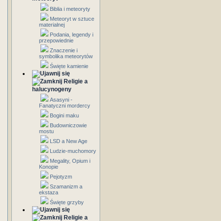
Biblia i meteoryty
Meteoryt w sztuce
materialnej
Podania, legendy i
przepowiednie
Znaczenie i
symbolika meteorytów
Święte kamienie
Religie a
halucynogeny
Asasyni -
Fanatyczni mordercy
Bogini maku
Budowniczowie
mostu
LSD a New Age
Ludzie-muchomory
Megality, Opium i
Konopie
Pejotyzm
Szamanizm a
ekstaza
Święte grzyby
Religie a