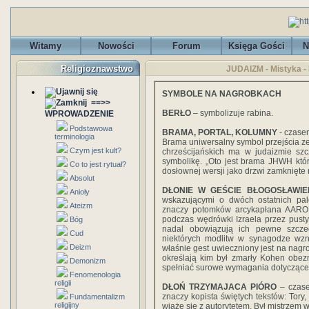
Witamy
Nowości
Forum
Księga Gości
N
Religioznawstwo
JUDAIZM - Mistyka - 
SYMBOLE NA NAGROBKACH
==>>
BERŁO
– symbolizuje rabina.
WPROWADZENIE
Podstawowa
BRAMA, PORTAL, KOLUMNY
- czasem
terminologia
Brama uniwersalny symbol przejścia z
Czym jest kult?
chrześcijańskich ma w judaizmie szc
symbolikę. „Oto jest brama JHWH któ
Co to jest rytuał?
dosłownej wersji jako drzwi zamknięte
Absolut
DŁONIE W GEŚCIE BŁOGOSŁAWI
Anioły
wskazującymi o dwóch ostatnich pa
Ateizm
znaczy potomków arcykapłana AARONA 
podczas wędrówki Izraela przez pusty
Bóg
nadal obowiązują ich pewne szcze
Cud
niektórych modlitw w synagodze wzn
Deizm
właśnie gest uwieczniony jest na nagr
określają kim był zmarły Kohen obez
Demonizm
spełniać surowe wymagania dotyczące 
Fenomenologia
religii
DŁOŃ TRZYMAJACA PIÓRO
– czase
znaczy kopista świętych tekstów: Tory,
Fundamentalizm
religijny
wiąże się z autorytetem. Był mistrzem 