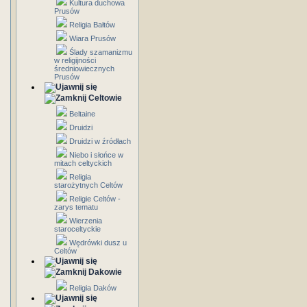
Kultura duchowa
Prusów
Religia Bałtów
Wiara Prusów
Ślady szamanizmu
w religijności
średniowiecznych
Prusów
Celtowie
Beltaine
Druidzi
Druidzi w źródłach
Niebo i słońce w
mitach celtyckich
Religia
starożytnych Celtów
Religie Celtów -
zarys tematu
Wierzenia
staroceltyckie
Wędrówki dusz u
Celtów
Dakowie
Religia Daków