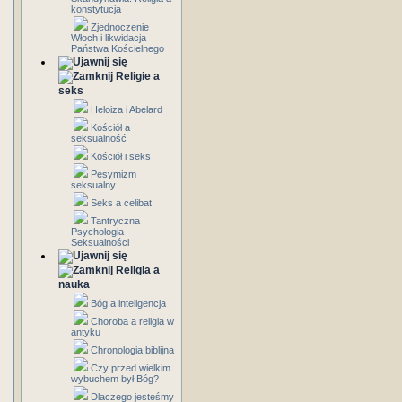
konstytucja
Zjednoczenie
Włoch i likwidacja
Państwa Kościelnego
Religie a
seks
Heloiza i Abelard
Kościół a
seksualność
Kościół i seks
Pesymizm
seksualny
Seks a celibat
Tantryczna
Psychologia
Seksualności
Religia a
nauka
Bóg a inteligencja
Choroba a religia w
antyku
Chronologia biblijna
Czy przed wielkim
wybuchem był Bóg?
Dlaczego jesteśmy