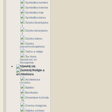
Symbolika kamieni
Symbolika kolorów
Symbolika koła
Symbolika lotosu
Sztuka bizantyjska
- 1
Sztuka bizanyjska
- 2
Sztuka islamu
Sztuka
starochrześcijańska
Tańce a religia
Św. Anna
Samotrzeć ze
Strzegomia
Religie a
architektura
Architektura
chrześci.
Babilon
Borobudur
Drewniane kościoły
- PL
Grecka świątynia
Kaliska cerkiew