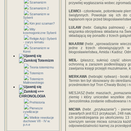
Szamanizm
przywilej wygłaszania wobec zgromad
Szamanizm 2
LEWICI
- członkowie, potomkowie plem
Szamanizm w
świątynnych. Powołuje się ich do
Syberii
kapłanom ręce przed błogosławieństw
Kim jest szaman?
LULAW
(hebr. Gałązka palmowa) - za
Mity
wiązanka obrzędowa składana na Świę
kosmogoniczne Syberii
składającą się ponadto z trzech gałąze
Religie Azji i Syberii
- zarys tematu
MAARIW
(hebr. „sprowadzanie wieczo
jedne z trzech obowiązujących w 
Szamanizm w
Korei
błogosławieństwa, Amida i Kadisz. Od
MEIL
- (płaszcz, suknia) część ubi
Totemizm
ochronną a zarazem podkreślający go
Teoria totemizmu
zawijania księgi przejęli muzułmanie, 
Totemizm
MERKAWA
(hebrajki: rydwan) - boski
Totemizm
Termin ten był stosowany do określania
Malinowskiego
przedmiotem był Tron Chwały Bożej i 
=>>
MESJASZ (hebr. masziach, „pomazaniec”
CHRONOLOGIA
ziemię i który unicestwi wszelkie zł
Jerozolimska zostanie odbudowana i na
Prehistoria
Pierwsze
MICWA
(hebr. „przykazanie”) - pierw
cywilizacje
zawartych jest 613 przykazań, 248 na
ich przestrzegania po ukończeniu 13 
Wielkie rewolucje
duchowe VII - IV w.
szerszym sensie micwa oznacza każdy
p.n.e
odpowiedzialności karnej za przestęps