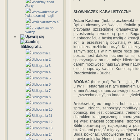
Wiedźmy znad
Warty
SŁOWNICZEK KABALISTYCZNY
Wprowadzenie w
świat czarnej magii
Adam Kadmon
(hebr. praczłowiek) —
Wróżbiarstwo w ST
Byt zbudowany ze światła i światło pr
Z klątwą im do
przypadła szczególnie dramatyczn
twarzy
przestrzenią stworzoną przez Boga
nieobecności, a boską myślą o kreacj
sof, a przestrzenią powstałą w ak
Bibliografia
kosmiczną rozbicia naczyń. Kosmiczny
samym sobą. I w nim także rodzi się 
Bibliografia 1
postaci jest dalekim echem tamtej świ
Bibliografia 2
spoczywająca na niej misję. Niedosko
darem możliwości naprawy swej natury
Bibliografia 3
dziele naprawy świata. Koncepcja ide
Bibliografia 4
Praczłowieka - Ducha.
Bibliografia 5
ADONAJ
(hebr. „mój Pan”) — „imię Bo
Bibliografia 6
JHWH. Tetragram jest tym imieniem B
termin Adonaj uznano za święty i zac
Bibliografia 7
— „wszechmocny”, ha-kadosz — „święt
Bibliografia 8
Bibliografia 9
Aniołowie
(grec. angelos, hebr. mala
spraw ludzkich, zanoszący modlitwy 
Bibliografia 10
pomocą, nie jest obarczona tremen
Bibliografia 11
charakteru kategorycznego imperatywu l
się więc znakiem codziennej, dobroc
Bibliografia 12
Biblii pojawiają się najczęściej w pos
Bibliografia 13
strażnikami przejść między kolejnymi 
Boga pokonać. Odpowiednie formuły pr
Bibliografia 14
prawie anielska. Henoch np. w swej dr