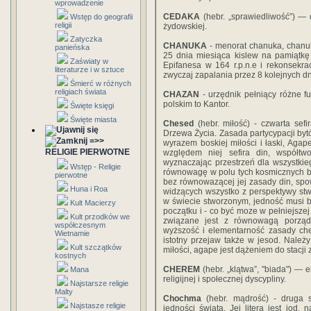
wprowadzenie
CEDAKA
(hebr. „sprawiedliwość”) — 
Wstęp do geografii
religii
żydowskiej.
Zatyczka
CHANUKA
- menorat chanuka, chanuk
panieńska
25 dnia miesiąca kislew na pamiątk
Zaświaty w
Epifanesa w 164 r.p.n.e i rekonsekra
literaturze i w sztuce
zwyczaj zapalania przez 8 kolejnych d
Śmierć w różnych
religiach świata
CHAZAN
- urzędnik pełniący różne 
polskim to Kantor.
Święte księgi
Święte miasta
Chesed
(hebr. miłość) - czwarta sefi
Drzewa Życia. Zasada partycypacji bytó
=>>
wyrazem boskiej miłości i łaski, Aga
RELIGIE PIERWOTNE
względem niej sefira din, współtw
wyznaczając przestrzeń dla wszystkie
Wstęp - Religie
równowagę w polu tych kosmicznych bie
pierwotne
bez równowazącej jej zasady din, spo
Huna i Roa
widzących wszystko z perspektywy stwo
w świecie stworzonym, jedność musi b
Kult Macierzy
początku i - co być moze w pełniejszej f
Kult przodków we
związane jest z równowagą porząd
współczesnym
wyższość i elementarność zasady chese
Wietnamie
istotny przejaw także w jesod. Należ
Kult szczątków
miłości, agape jest dążeniem do stacji 
kostnych
CHEREM
(hebr. „klątwa”, "biada") —
Mana
religijnej i społecznej dyscypliny.
Najstarsze religie
Malty
Chochma
(hebr. mądrość) - druga se
Najstasze religie
jedności świata. Jej litera jest jod, 