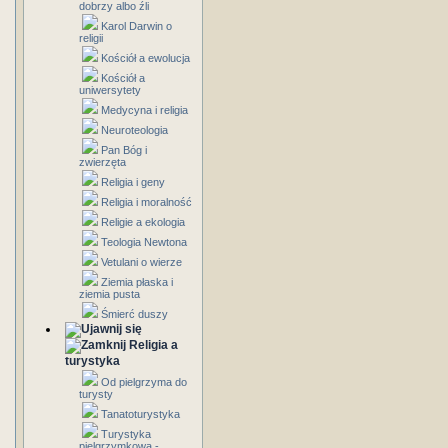
dobrzy albo źli
Karol Darwin o
religii
Kościół a ewolucja
Kościół a
uniwersytety
Medycyna i religia
Neuroteologia
Pan Bóg i
zwierzęta
Religia i geny
Religia i moralność
Religie a ekologia
Teologia Newtona
Vetulani o wierze
Ziemia płaska i
ziemia pusta
Śmierć duszy
Religia a
turystyka
Od pielgrzyma do
turysty
Tanatoturystyka
Turystyka
pielgrzymkowa -