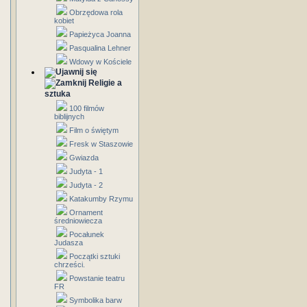
Obrzędowa rola
kobiet
Papieżyca Joanna
Pasqualina Lehner
Wdowy w Kościele
Religie a
sztuka
100 filmów
biblijnych
Film o świętym
Fresk w Staszowie
Gwiazda
Judyta - 1
Judyta - 2
Katakumby Rzymu
Ornament
średniowiecza
Pocałunek
Judasza
Początki sztuki
chrześci.
Powstanie teatru
FR
Symbolika barw