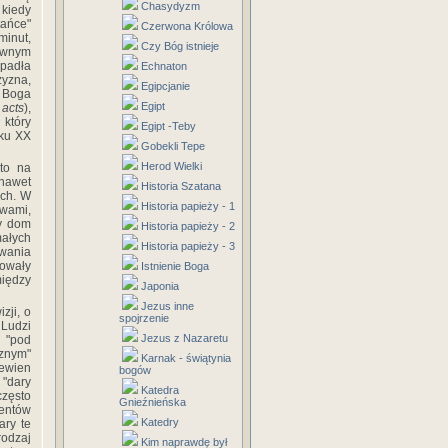
Chasydyzm
 kiedy
ańce"
Czerwona Królowa
minut,
Czy Bóg istnieje
pewnym
opadła
Echnaton
zyzna,
Egipcjanie
a Boga
Egipt
 acts
),
 który
Egipt -Teby
eku XX
Gobekli Tepe
Herod Wielki
 to na
 nawet
Historia Szatana
ych. W
Historia papieży - 1
wami,
ły dom
Historia papieży - 2
małych
Historia papieży - 3
owania
howały
Istnienie Boga
między
Japonia
Jezus inne
zji, o
spojrzenie
 Ludzi
Jezus z Nazaretu
 "pod
cznym"
Karnak - świątynia
pewien
bogów
 "dary
Katedra
często
Gnieźnieńska
zentów
Katedry
ary te
rodzaj
Kim naprawdę był