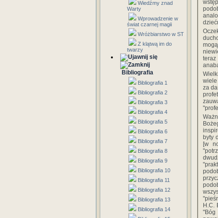
wstęp
Wiedźmy znad
podob
Warty
anal
Wprowadzenie w
dzieć
świat czarnej magii
Oczek
Wróżbiarstwo w ST
ducho
Z klątwą im do
mogą
twarzy
niewi
tera
anaba
Bibliografia
Wielk
wiele
Bibliografia 1
za da
Bibliografia 2
profe
zauw
Bibliografia 3
"prof
Bibliografia 4
Ważn
Bibliografia 5
Bożeg
inspi
Bibliografia 6
byty 
Bibliografia 7
[w n
"pot
Bibliografia 8
dwudz
Bibliografia 9
"prak
Bibliografia 10
podob
przy
Bibliografia 11
podo
Bibliografia 12
wszys
"pieś
Bibliografia 13
H.C. 
Bibliografia 14
"Bóg 