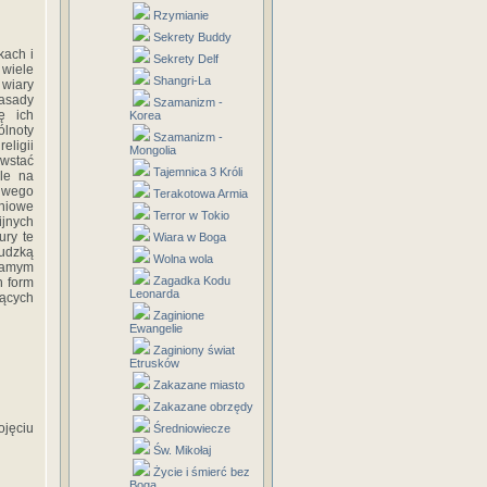
Rzymianie
Sekrety Buddy
kach i
Sekrety Delf
 wiele
Shangri-La
wiary
asady
Szamanizm -
ę ich
Korea
ólnoty
Szamanizm -
ligii
Mongolia
owstać
Tajemnica 3 Króli
ale na
ziwego
Terakotowa Armia
aniowe
Terror w Tokio
ijnych
ury te
Wiara w Boga
ludzką
Wolna wola
 samym
Zagadka Kodu
h form
Leonarda
jących
Zaginione
Ewangelie
Zaginiony świat
Etrusków
Zakazane miasto
Zakazane obrzędy
jęciu
Średniowiecze
Św. Mikołaj
Życie i śmierć bez
Boga