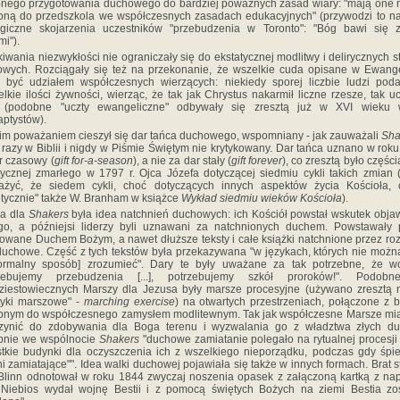
nego przygotowania duchowego do bardziej poważnych zasad wiary: "mają one 
ną do przedszkola we współczesnych zasadach edukacyjnych" (przywodzi to n
ogiczne skojarzenia uczestników "przebudzenia w Toronto": "Bóg bawi się z
mi").
iwania niezwykłości nie ograniczały się do ekstatycznej modlitwy i delirycznych 
wych. Rozciągały się też na przekonanie, że wszelkie cuda opisane w Ewang
 być udziałem współczesnych wierzących: niekiedy sporej liczbie ludzi pod
elkie ilości żywności, wierząc, że tak jak Chrystus nakarmił liczne rzesze, tak uc
z (podobne "uczty ewangeliczne" odbywały się zresztą już w XVI wieku 
ptystów).
im poważaniem cieszył się dar tańca duchowego, wspomniany - jak zauważali
Sha
 razy w Biblii i nigdy w Piśmie Świętym nie krytykowany. Dar tańca uznano w rok
r czasowy (
gift for-a-season
), a nie za dar stały (
gift forever
), co zresztą było części
tycznej zmarłego w 1797 r. Ojca Józefa dotyczącej siedmiu cykli takich zmian 
ażyć, że siedem cykli, choć dotyczących innych aspektów życia Kościoła, o
etycznie" także W. Branham w książce
Wykład siedmiu wieków Kościoła
).
a dla
Shakers
była idea natchnień duchowych: ich Kościół powstał wskutek obja
o, a późniejsi liderzy byli uznawani za natchnionych duchem. Powstawały 
rowane Duchem Bożym, a nawet dłuższe teksty i całe książki natchnione przez ro
duchowe. Część z tych tekstów była przekazywana "w językach, których nie możn
ormalny sposób] zrozumieć". Dary te były uważane za tak potrzebne, że wo
rzebujemy przebudzenia [...], potrzebujemy szkół proroków!". Podob
iestowiecznych Marszy dla Jezusa były marsze procesyjne (używano zresztą
tyki marszowe" -
marching exercise
) na otwartych przestrzeniach, połączone z 
nym do współczesnego zamysłem modlitewnym. Tak jak współczesne Marsze mia
czynić do zdobywania dla Boga terenu i wyzwalania go z władztwa złych du
bnie we wspólnocie
Shakers
"duchowe zamiatanie polegało na rytualnej procesji
tkie budynki dla oczyszczenia ich z wszelkiego nieporządku, podczas gdy śp
ni zamiatające"". Idea walki duchowej pojawiała się także w innych formach. Brat s
Blinn odnotował w roku 1844 zwyczaj noszenia opasek z załączoną kartką z na
Niebios wydał wojnę Bestii i z pomocą świętych Bożych na ziemi Bestia zo