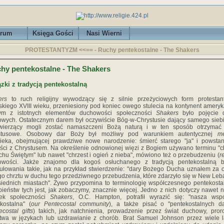
rum
Księga Gości
Nasi Wierni
PROTESTANTYZM <<== - Ruchy pentekostalne - The Shakers
hy pentekostalne - The Shakers
zki z tradycją pentekostalną
ers
to ruch religijny wywodzący się z silnie przeżyciowych form protestan
jskiego XVIII wieku, przeniesiony pod koniec owego stulecia na kontynent ameryk
ym z istotnych elementów duchowości społeczności
Shakers
było pojęcie 
wych. Ostatecznym darem był oczywiście Bóg-w-Chrystusie dający samego siebi
wierzący mogli zostać namaszczeni Bożą naturą i w ten sposób otrzymać 
stusowe. Osobowy dar Boży był możliwy pod warunkiem autentycznej
me
ieka, obejmującej prawdziwe nowe narodzenie: śmierć starego "ja" i powsta
ści z Chrystusem. Na określenie odnowionej więzi z Bogiem używano terminu "c
hu Świętym" lub nawet "chrzest i ogień z nieba", mówiono też o przebudzeniu (
r
owości. Jakże znajomo dla kogoś osłuchanego z tradycją pentekostalną b
ułowania takie, jak na przykład stwierdzenie: "dary Bożego Ducha uznałem za
o chrztu w duchu tego przedziwnego przebudzenia, które zdarzyło się w New Leb
iednich miastach". Żywo przypomina to terminologię współczesnego pentekosta
ieństw tych jest, jak zobaczymy, znacznie więcej. Jedno z nich dotyczy nawet 
nek społeczności
Shakers
, O.C. Hampton, potrafił wyrazić się: "nasza wsp
kostalna" (
our Pentecostal community
), a także pisać o "pentekostalnych d
ecostal gifts
) takich, jak natchnienia, prowadzenie przez świat duchowy, pror
twa w językach lub uzdrawianie z chorób. Brat Samuel Johnson przez wiele l