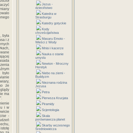
ościół
Jezus -
aczyć
dzieciństwo
miany
owało
Katedra w
ownego
Strasburgu
Katedry gotyckie
Kody
chrześcijaństwa
, była
Masaru Emoto -
sa i z
Wieści z Wody
rnych
ykach,
Mnisi i kacerze
lowane
Nauka o stanie
ającej
umyslu
asada
Newton - Mroczny
zenia
Heretyk
aźnym
e było
Niebo na ziemi -
Buddyzm
wianie
wiary,
Nieznana rodzina
go że
Jezusa
glądy
Petra
nie ma
".
Pierwsza Krucjata
ienie
Piramidy
hu i w
Scjentologia
owicie
cise
-
Skala
porównawcza planet
udzeń
iechu,
Skarby wczesnego
istotę
Średniowiecza
ano za