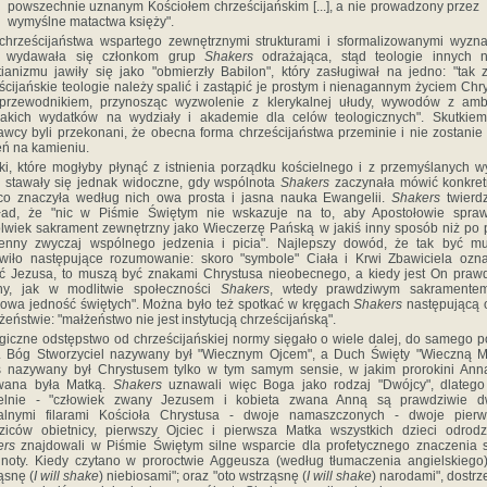
powszechnie uznanym Kościołem chrześcijańskim [...], a nie prowadzony przez
wymyślne matactwa księży".
chrześcijaństwa wspartego zewnętrznymi strukturami i sformalizowanymi wyzn
y wydawała się członkom grup
Shakers
odrażająca, stąd teologie innych n
tianizmu jawiły się jako "obmierzły Babilon", który zasługiwał na jedno: "tak
ścijańskie teologie należy spalić i zastąpić je prostym i nienagannym życiem Chr
 przewodnikiem, przynosząc wyzwolenie z klerykalnej ułudy, wywodów z amb
lakich wydatków na wydziały i akademie dla celów teologicznych". Skutkiem
wcy byli przekonani, że obecna forma chrześcijaństwa przeminie i nie zostanie 
ń na kamieniu.
ki, które mogłyby płynąć z istnienia porządku kościelnego i z przemyślanych 
, stawały się jednak widoczne, gdy wspólnota
Shakers
zaczynała mówić konkret
co znaczyła według nich owa prosta i jasna nauka Ewangelii.
Shakers
twierdz
kład, że "nic w Piśmie Świętym nie wskazuje na to, aby Apostołowie spraw
olwiek sakrament zewnętrzny jako Wieczerzę Pańską w jakiś inny sposób niż po 
enny zwyczaj wspólnego jedzenia i picia". Najlepszy dowód, że tak być mu
wiło następujące rozumowanie: skoro "symbole" Ciała i Krwi Zbawiciela ozn
ć Jezusa, to muszą być znakami Chrystusa nieobecnego, a kiedy jest On praw
ny, jak w modlitwie społeczności
Shakers
, wtedy prawdziwym sakramentem
owa jedność świętych". Można było też spotkać w kręgach
Shakers
następującą 
żeństwie: "małżeństwo nie jest instytucją chrześcijańską".
giczne odstępstwo od chrześcijańskiej normy sięgało o wiele dalej, do samego p
 Bóg Stworzyciel nazywany był "Wiecznym Ojcem", a Duch Święty "Wieczną M
s nazywany był Chrystusem tylko w tym samym sensie, w jakim prorokini Ann
wana była Matką.
Shakers
uznawali więc Boga jako rodzaj "Dwójcy", dlatego
lelnie - "człowiek zwany Jezusem i kobieta zwana Anną są prawdziwie 
ialnymi filarami Kościoła Chrystusa - dwoje namaszczonych - dwoje pierw
ziców obietnicy, pierwszy Ojciec i pierwsza Matka wszystkich dzieci odrodz
ers
znajdowali w Piśmie Świętym silne wsparcie dla profetycznego znaczenia 
noty. Kiedy czytano w proroctwie Aggeusza (według tłumaczenia angielskiego)
ąsnę (
I will shake
) niebiosami"; oraz "oto wstrząsnę (
I will shake
) narodami", dostr