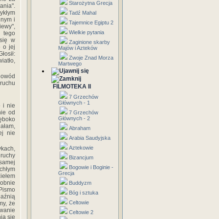
Starożytna Grecja
ania".
wykłym
Tadź Mahal
lnym i
Tajemnice Egiptu 2
iewy",
Wielkie pytania
 tego
 się w
Zaginione skarby
 o jej
Majów i Azteków
łosił:
Zwoje Znad Morza
iatło,
Martwego
 dowód
 ruchu
FILMOTEKA II
7 Grzechów
Głównych - 1
 i nie
nie od
7 Grzechów
Głównych - 2
ęboko
ałam,
Abraham
ej nie
Arabia Saudyjska
Aztekowie
ykach,
 ruchy
Bizancjum
 samej
Bogowie i Boginie -
ychłym
Grecja
ziełem
dobnie
Buddyzm
 Pismo
Bóg i sztuka
jaźnią
Celtowie
my, że
zwanie
Celtowie 2
ia się