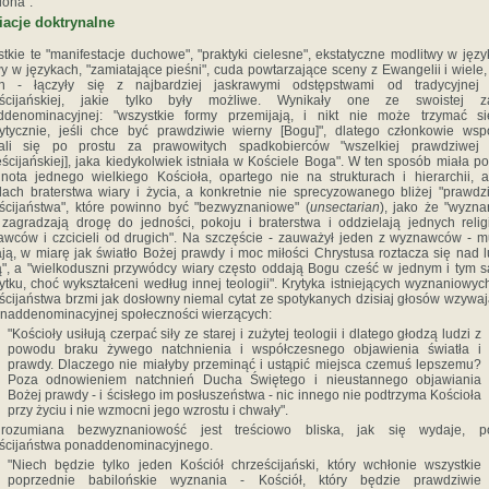
ona".
iacje doktrynalne
tkie te "manifestacje duchowe", "praktyki cielesne", ekstatyczne modlitwy w języ
y w językach, "zamiatające pieśni", cuda powtarzające sceny z Ewangelii i wiele,
ch - łączyły się z najbardziej jaskrawymi odstępstwami od tradycyjnej 
eścijańskiej, jakie tylko były możliwe. Wynikały one ze swoistej z
ddenominacyjnej: "wszystkie formy przemijają, i nikt nie może trzymać si
ytycznie, jeśli chce być prawdziwie wierny [Bogu]", dlatego członkowie wsp
ali się po prostu za prawowitych spadkobierców "wszelkiej prawdziwej re
eścijańskiej], jaka kiedykolwiek istniała w Kościele Boga". W ten sposób miała p
nota jednego wielkiego Kościoła, opartego nie na strukturach i hierarchii, 
ach braterstwa wiary i życia, a konkretnie nie sprecyzowanego bliżej "prawd
ścijaństwa", które powinno być "bezwyznaniowe" (
unsectarian
), jako że "wyzn
zagradzają drogę do jedności, pokoju i braterstwa i oddzielają jednych relig
wców i czcicieli od drugich". Na szczęście - zauważył jeden z wyznawców - m
ają, w miarę jak światło Bożej prawdy i moc miłości Chrystusa roztacza się nad 
", a "wielkoduszni przywódcy wiary często oddają Bogu cześć w jednym i tym
ytku, choć wykształceni według innej teologii". Krytyka istniejących wyznaniowyc
ścijaństwa brzmi jak dosłowny niemal cytat ze spotykanych dzisiaj głosów wzywa
naddenominacyjnej społeczności wierzących:
"Kościoły usiłują czerpać siły ze starej i zużytej teologii i dlatego głodzą ludzi z
powodu braku żywego natchnienia i współczesnego objawienia światła i
prawdy. Dlaczego nie miałyby przeminąć i ustąpić miejsca czemuś lepszemu?
Poza odnowieniem natchnień Ducha Świętego i nieustannego objawiania
Bożej prawdy - i ścisłego im posłuszeństwa - nic innego nie podtrzyma Kościoła
przy życiu i nie wzmocni jego wzrostu i chwały".
rozumiana bezwyznaniowość jest treściowo bliska, jak się wydaje, po
ścijaństwa ponaddenominacyjnego.
"Niech będzie tylko jeden Kościół chrześcijański, który wchłonie wszystkie
poprzednie babilońskie wyznania - Kościół, który będzie prawdziwie