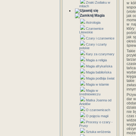
Znaki Zodiaku w
w kół
mitach
wspo
(
viol
Magia
jak o
momen
Astrologia
w naj
który
Czarownice
Litewskie
pośró
jak s
Czary i czarownice
okreś
Czary i czarty
śpiew
polskie
Takie
Kary za czarymary
przyk
tarza
Magia a religia
czas
Magia afrykańska
tańca
wydaw
Magia babilońska
kręga
Magia podbija świat
takie
Magia w islamie
zwłas
innym
Magia w
średniowieczu
Przy
dar w
Matka Joanna od
obda
Aniołów
dział
O czarownicach
nie b
czas 
O pojęciu magii
widze
Procesy o czary -
wygła
Prusy
otrzy
Sztuka wróżenia
możec