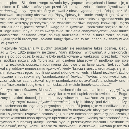
ko na pięcie. Skutkiem owego kazania były grupowe wzdychania i konwulsje, a
mniano o Dawidzie tańczącym przed Arką, rozpoczęto bezładne "gwałtowne t
ent dancing
), przy czym niektórzy wirowali z niewiarygodną prędkością (przez 18 
dnotował skrupulatny obserwator). Pląsy, śpiewy, klaskanie trwały długo, aż w 
cie doszło do gestu "przekazania daru" i jedna z uczestniczek zgromadzenia "p
większe wstrząsy przewyższające wszelkie możliwe napady konwulsji". Mężc
 "udzielił daru", polecił zwrócić uwagę na to zjawisko i "podziwiać potężne dzieł
d Jego ludu". Inny autor zauważył takie "działania charyzmatyczne" (
charismatic
pontaniczne i bezładne krzyki, śpiewy, nauczania i tańce, a także rodzaj śpiewu,
lił jako "pieśń uroczysta" (
solemn song
): śpiew ten to nic innego jak znany w wi
 w językach.
 niezwykłe "działania w Duchu" zdarzały się regularnie także później, kiedy
ład w roku 1825 pojawiły się znowu "dary skłonów i wirowania", a u niektórych
nie się po podłodze: to ostatnie było praktykowane w większości przez ludzi młod
ie spotkań nazwanych "profetycznym dziełem Eliaszowym" modlono się śpie
mi, w językach, poprzez napomnienia duchowe oraz lamentacje. Niekiedy "ca
ał się oddany pomieszaniu języków", kiedy "bracia i siostry, gromadząc się w 
ch i złączywszy ręce, modlili się wśród skłonów, konwulsji i [daru] języków". Zach
 łączono z rodzącym się "przebudzeniem" (
revival
): "wybuchu gorliwości cec
zcza tych, co zaangażowali się w przebudzenie (
revivalists
)", a polegały one 
i na "krzyczeniu i potężnych manifestacjach w ciele (
bodily operations
)".
wódczyni ruchu
Shakers
, Matka Anna, zachęcała do starania się o dary języków, wi
irowania ciała w modlitwie, a wszystko to w celu upiększenia uwielbienia Boga.
rzonych takimi darami, jak taniec czy wirowanie, uważano za pozostających
aniem fizycznym" (
under physical operations
), a tych, którzy "pod działaniem fizy
yli, zachęcano do tego, aby przynajmniej podnieśli jedną rękę w modlitwie i co 
machali nią. Mówiono też o rozwijaniu darów duchowych: otrzymywano najpierw
nia i słyszenia" (zapewne proroczego), a także natchnione przekazy, pouczenia, 
szane w imieniu osób ujrzanych uprzednio w wizjach: "wielką różnorodność pre
mywano z duchowej krainy". Można było je przekazywać braciom i siostrom: "d
ie dawać, kiedy i komu uznacie za stosowne". Co ciekawe, uważano je też za 