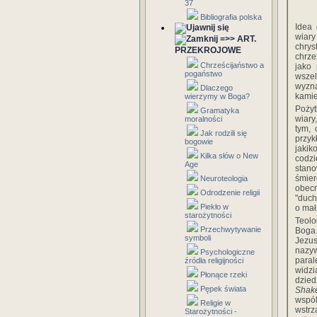
37
Bibliografia polska
Idea 
wiar
=>> ART.
chrys
PRZEKROJOWE
chrze
Chrześcijaństwo a
jako
pogaństwo
wsze
wyzna
Dlaczego
kamie
wierzymy w Boga?
Pożyt
Gramatyka
wiary
moralności
tym, 
Jak rodzili się
przy
bogowie
jakik
Kilka słów o New
codzi
Age
stano
śmier
Neuroteologia
obec
Odrodzenie religii
"duch
Piekło w
o mał
starożytności
Teolo
Przechwytywanie
Boga.
symboli
Jezu
nazy
Psychologiczne
para
źródła religijności
widz
Płonące rzeki
dzied
Pępek świata
Shak
wspól
Religie w
wstrz
Starożytności -