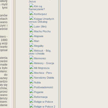
naturę
Jezus
a myśl
Kim są
 tymi
Samarytanie?
Konfucjusz
stanów
eliach
Księga Umarłych
versus Dekalog
awano
zyni i
Luter (film)
wśród
Machu Picchu
Majowie
kers
-
u 1880
Mari
ą wizji
Megality
(warto
pisał
Meksyk - Bóg,
złoto i chwała
wienia
Mennonici
pieśni
Meteory - Grecja
zmaite
a było
Mit Mojżesza
łano:
Mochica - Peru
ne do
Narodziny Diabła
 nazwy
bardzo
Nubia
ły się
Podświadomość
chów,
 przez
Poganie
iewano
Reformacja
tarszy
pisem:
Religie w Polsce
stanie
Religie w Polsce 2