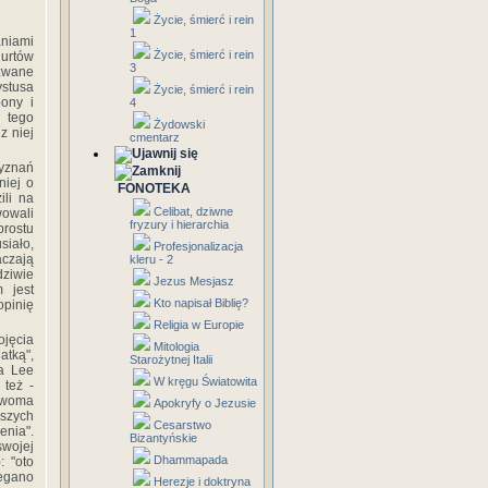
Życie, śmierć i rein
1
aniami
Życie, śmierć i rein
urtów
3
 zwane
ystusa
Życie, śmierć i rein
ony i
4
 tego
Żydowski
z niej
cmentarz
wyznań
niej o
FONOTEKA
ili na
Celibat, dziwne
owali
fryzury i hierarchia
prostu
siało,
Profesjonalizacja
aczają
kleru - 2
dziwie
Jezus Mesjasz
 jest
Kto napisał Biblię?
opinię
Religia w Europie
ojęcia
Mitologia
atką",
Starożytnej Italii
a Lee
W kręgu Światowita
 też -
dwoma
Apokryfy o Jezusie
szych
Cesarstwo
enia".
Bizantyńskie
swojej
Dhammapada
: "oto
zegano
Herezje i doktryna