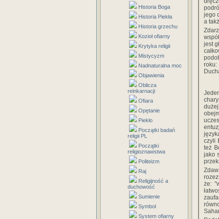
dręcz
Historia Boga
podró
jego 
Historia Piekła
a tak
Historia grzechu
Zdar
Kozioł ofiarny
współ
jest 
Krytyka religii
całk
Mistycyzm
podob
roku:
Nadnaturalna moc
Ducha
Objawienia
Oblicza
reinkarnacji
Jede
char
Ofiara
duże
Opętanie
obej
ucze
Piekło
entuz
Początki badań
język
religii PL
czyli
Początki
też B
religioznawstwa
jako 
przek
Politeizm
Zdawa
Raj
rozez
Religijność a
że: "
duchowość
łatwo
Sumienie
zauf
równ
Symbol
Sahar
System ofiarny