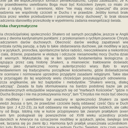
nie jak we współczesnych formach pentekostalizmu, często zauważano, że K
ny prawidłowemu uwielbianiu Boga musi być Kościołem żywym, co miało zn
anie z rutyną form i ceremonii, które "nie mają mocy ożywczej" dla prze
madzenia we wspólnotę czcicieli w Duchu i w prawdzie. Jeśliby komuś brak
jścia przez wielkie przebudzenie i przemianę mocy duchowej", to brak stos
adczenia stanowiłby przeszkodę w wypełnieniu zadania ewangelizacji świata.
wiska charyzmatyczne
ria chrześcijańskiej społeczności
Shakers
od samych początków, jeszcze w Anglii
ana z dwoma kardynalnymi punktami: z przekonaniem o rychłym powrocie Chrystu
iadczaniem darów duchowych. Obecność darów według zapatrywań wie
erdzała rychłą paruzję, a były to takie obdarowania duchowe, jak modlitwy w jęz
y w językach, proroctwa, spontaniczne tańce radości, nieoczekiwane a niekontro
 ciała, drżenie, popadanie w ekstazę i odczucie niesamowitej mocy Ducha dział
ód wiernych. Wykształciła się w ten sposób fundamentalna teologiczna z
iązująca przez całą historię
Shakers
, a mianowicie: traktowanie doświadc
owego jako dynamicznej normy autentyczności wiary. Było to wyr
iwstawieniem się tradycyjnemu porządkowi kościelnemu, gdzie doświadczeni
e oceniane i normowane uprzednio przyjętymi zasadami religijnymi. Takie sta
y przyciągało do tej wspólnoty wielu chrześcijan poszukujących odnowienia 
szcza anglikanów, ale też baptystów i metodystów. "
Shakers
wierzą, dlate
iadczają". Zasada ta była sformułowana na bardzo podobnej bazie jak po
iestowiecznych entuzjastów separujących się od "martwych Kościołów": "gdzie 
Ducha Bożego i nie ma przekazywania mocy", tam "Chrystus nie może być obecny
ób modlitwy i uwielbienia był uważany w społeczności
Shakers
za spełn
iedzi Jezusa o tym, że prawdziwi czciciele będą oddawać cześć Ojcu w Duc
zie (por. J 4,22-23), za kult oddawany nie według pomysłów ludzkich, ale całk
ny od Boga. Istotną rolę w kulcie przypisywano tak zwanym praktykom (
exer
inem tym posługiwali się powszechnie od XVIII wieku uczestnicy przeb
stanckich w Ameryce na oznaczenie modlitwy w językach, jęków, świętego śm
ek, tarzania się po ziemi itp.). Harmonia tych praktyk unaoczniała uczestnikom 
ści ludu Bożego i fakt ochrzczenia w jednym Duchu Świętym, przy czym uważ