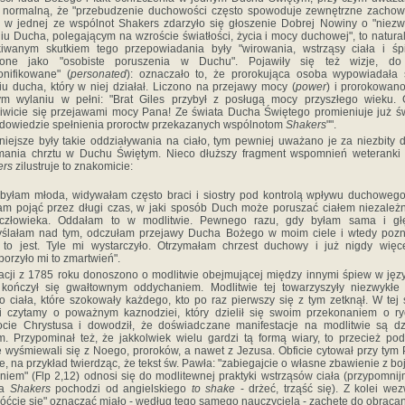
 normalną, że "przebudzenie duchowości często spowoduje zewnętrzne zachow
 w jednej ze wspólnot Shakers zdarzyło się głoszenie Dobrej Nowiny o "niez
iu Ducha, polegającym na wzroście światłości, życia i mocy duchowej", to natura
iwanym skutkiem tego przepowiadania były "wirowania, wstrząsy ciała i śp
ione jako "osobiste poruszenia w Duchu". Pojawiły się też wizje, do
onifikowane" (
personated
): oznaczało to, że prorokująca osoba wypowiadała
iu ducha, który w niej działał. Liczono na przejawy mocy (
power
) i prorokowano
ym wylaniu w pełni: "Brat Giles przybył z posługą mocy przyszłego wieku. G
iwicie się przejawami mocy Pana! Ze świata Ducha Świętego promieniuje już św
 dowiedzie spełnienia proroctw przekazanych wspólnotom
Shakers
"".
lniejsze były takie oddziaływania na ciało, tym pewniej uważano je za niezbity
mania chrztu w Duchu Świętym. Nieco dłuższy fragment wspomnień weteranki
ers
zilustruje to znakomicie:
byłam młoda, widywałam często braci i siostry pod kontrolą wpływu duchowego
m pojąć przez długi czas, w jaki sposób Duch może poruszać ciałem niezależ
 człowieka. Oddałam to w modlitwie. Pewnego razu, gdy byłam sama i gł
yślałam nad tym, odczułam przejawy Ducha Bożego w moim ciele i wtedy pozn
to jest. Tyle mi wystarczyło. Otrzymałam chrzest duchowy i już nigdy więc
porzyło mi to zmartwień".
acji z 1785 roku donoszono o modlitwie obejmującej między innymi śpiew w jęz
 kończył się gwałtownym oddychaniem. Modlitwie tej towarzyszyły niezwykłe
o ciała, które szokowały każdego, kto po raz pierwszy się z tym zetknął. W tej
ji czytamy o poważnym kaznodziei, który dzielił się swoim przekonaniem o r
cie Chrystusa i dowodził, że doświadczane manifestacje na modlitwie są d
. Przypominał też, że jakkolwiek wielu gardzi tą formą wiary, to przecież po
e wyśmiewali się z Noego, proroków, a nawet z Jezusa. Obficie cytował przy tym
e, na przykład twierdząc, że tekst św. Pawła: "zabiegajcie o własne zbawienie z bo
eniem" (Flp 2,12) odnosi się do modlitewnej praktyki wstrząsów ciała (przypomnij
wa
Shakers
pochodzi od angielskiego
to shake
- drżeć, trząść się). Z kolei we
óćcie się" oznaczać miało - według tego samego nauczyciela - zachętę do obracan