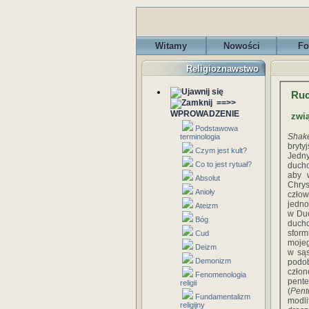
Witamy
Nowości
Fo
Religioznawstwo
Ruc
==>>
WPROWADZENIE
zwią
Podstawowa
Shak
terminologia
bryty
Czym jest kult?
Jedn
Co to jest rytuał?
ducho
aby 
Absolut
Chry
Anioły
człow
jedno
Ateizm
w Duc
Bóg
duch
sform
Cud
mojeg
Deizm
w sąs
Demonizm
podob
czło
Fenomenologia
pente
religii
(
Pent
Fundamentalizm
modli
religijny