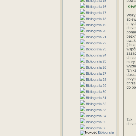
powal
Bibliografia 15
dew
Bibliografia 16
Bibliografia 17
Wszys
Bibliografia 18
śpiew
inny
Bibliografia 19
chrz
Bibliografia 20
pona
bezkr
Bibliografia 21
uważ
Bibliografia 22
[chrz
wspól
Bibliografia 23
zasad
Bibliografia 24
chrze
Bibliografia 25
mury 
wyzna
Bibliografia 26
"znik
Bibliografia 27
duszą
przyb
Bibliografia 28
chrze
Bibliografia 29
do po
Bibliografia 30
Bibliografia 31
Bibliografia 32
Bibliografia 33
Bibliografia 34
Tak 
Bibliografia 35
chrze
Bibliografia 36
Bibliografia