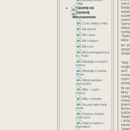
Rozwój historii
rzecz
religii
Kiedy
wylan
oczek
Mitoznawstwo
ocen
Czas święty i mity
"pers
imien
Mit grecki
rychł
Mit i epos
"Zadz
które
Mit i kultura
Im si
Mit i sen
otrzy
Mit kosmogoniczny
Shak
Ks. Rodz.
Mitologia w historii
"Gdy 
kultury
mogła
woli
Mitologie Czarnej
Afryki
rozm
czym 
Mitoznawstwo
przys
starożytne
W rel
Mity - część
który
kultury
całeg
Mity o potopie
relac
powro
Na początku była
woda
Bożym
ludzi
Potwory ludzko-
Święt
zwierzęce
i drż
Ptaki w mitach i
naz
legendach
"nawr