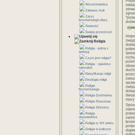
Podob
Wszechwiedza
odda
zerw
Zabawa i kult
zgro
Zarys
"prze
fenomenologii ofiary
doświ
Świetość
zja
Święta przestrzeń
Histo
związ
Religia
dośw
Religia - jedna z
potwi
definicji
śpiew
ruchy
Czym jest religia?
pośr
Religia - zjawisko
obow
naturalne
duch
Klasyfikacja religii
przec
zawsz
Etnologia religii
spraw
Religia
zwła
Bocheńskiego
dośw
dwudz
Religia Durkheima
mocy 
Religia Rousseau
Spos
Religia Skinnera
zapow
prawd
Religia
obywatelska
zależ
term
Religia w XIX wieku
prote
Religia w kulturze
drgaw
jedno