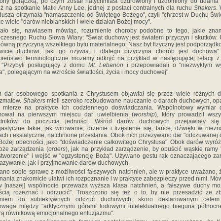
ony gorączką, po czym został natychmiast uzdrowiony i uzdolniony do udania
ż na spotkanie Matki Anny Lee, jednej z postaci centralnych dla ruchu
Shakers
.
dusza otrzymała "namaszczenie od Świętego Bożego", czyli "chrzest w Duchu Świ
że wiele "darów niebiańskich i wiele działań Bożej mocy".
zało się, nawiasem mówiąc, rozumienie choroby podobne to tego, jakie zna
czesnego Ruchu Słowa Wiary: "Świat duchowy jest światem przyczyn i skutków.
główną przyczyną wszelkiego bytu materialnego. Nasz byt fizyczny jest podporząd
owicie duchowi, jaki go ożywia, i dlatego przyczyna chorób jest duchowa".
ieństwo terminologiczne możemy odkryć na przykład w następującej relacji 
 "Przybyli posługujący z domu
Mt. Lebanon
i przepowiadali o "niezwykłym w
", polegającym na wzroście światłości, życia i mocy duchowej".
n dar osobowego spotkania z Chrystusem objawiał się przez wiele różnych d
yzmatów.
Shakers
mieli szeroko rozbudowane nauczanie o darach duchowych, op
j mierze na praktyce ich codziennego doświadczania. Wspólnotowy wymiar 
mował na pierwszym miejscu dar uwielbienia (
worship
), który prowadził wszy
stników do poczucia jedności. Wśród darów duchowych przejawiały się
jastyczne takie, jak wirowanie, drżenie i trzęsienie się, tańce, dźwięki w niez
ach i ekstatyczne, natchnione przesłania. Obok nich przeżywano dar "odczuwanej c
 Bożej obecności, jako "doświadczenie całkowitego Chrystusa". Obok darów wyró
oże zarządzenia (
orders
), jak na przykład zarządzenie, by opuścić wąskie ramy 
stworzenie" i wejść w "egzystencję Bożą". Używano gestu rąk oznaczającego z
azywanie, jak i przyjmowanie darów duchowych.
no sobie sprawę z możliwości fałszywych natchnień, ale w praktyce uważano, 
nania znakomicie ułatwi ich rozpoznanie i w praktyce zabezpieczy przed nimi. Mó
w [naszej] wspólnocie przeważa wyższa klasa natchnień, a fałszywe duchy m
ścią rozeznać i odrzucić". Troszczono się też o to, by nie przesadzić ze z
aniem do subiektywnych odczuć duchowych, skoro deklarowanym celem
owaga między "arktycznymi górami lodowymi intelektualnego bieguna północn
ą równikową emocjonalnego entuzjazmu".