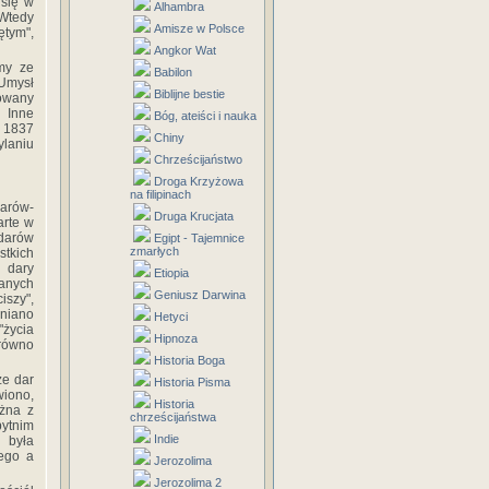
 się w
Alhambra
 Wtedy
Amisze w Polsce
ętym",
Angkor Wat
my ze
Babilon
 Umysł
Biblijne bestie
kowany
 Inne
Bóg, ateiści i nauka
z 1837
Chiny
ylaniu
Chrześcijaństwo
Droga Krzyżowa
na filipinach
arów-
Druga Krucjata
arte w
darów
Egipt - Tajemnice
zmarłych
stkich
 dary
Etiopia
nanych
Geniusz Darwina
iszy",
żniano
Hetyci
"życia
Hipnoza
arówno
Historia Boga
że dar
Historia Pisma
wiono,
Historia
ożna z
chrześcijaństwa
bytnim
Indie
 była
ego a
Jerozolima
Jerozolima 2