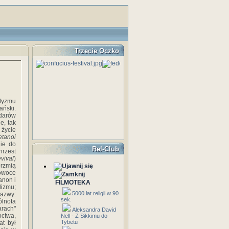
Trzecie Oczko
tyzmu
ański.
darów
e, tak
życie
tanoi
nie do
Rel-Club
hrzest
evival
)
rzmią
 owoce
anon i
FILMOTEKA
lizmu;
5000 lat religii w 90
nazwy:
sek.
ólnota
arach"
Aleksandra David
octwa,
Nell - Z Sikkimu do
Tybetu
at był