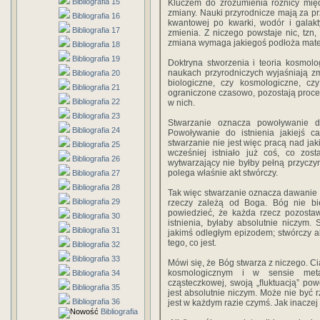
Bibliografia 15
Kluczem do zrozumienia różnicy mię
zmiany. Nauki przyrodnicze mają za pr
Bibliografia 16
kwantowej po kwarki, wodór i galakt
Bibliografia 17
zmienia. Z niczego powstaje nic, tzn
zmiana wymaga jakiegoś podłoża materi
Bibliografia 18
Bibliografia 19
Doktryna stworzenia i teoria kosmol
naukach przyrodniczych wyjaśniają z
Bibliografia 20
biologiczne, czy kosmologiczne, cz
Bibliografia 21
ograniczone czasowo, pozostają proces
Bibliografia 22
w nich.
Bibliografia 23
Stwarzanie oznacza powoływanie do 
Bibliografia 24
Powoływanie do istnienia jakiejś 
stwarzanie nie jest więc pracą nad jak
Bibliografia 25
wcześniej istniało już coś, co zost
Bibliografia 26
wytwarzający nie byłby pełną przyczyn
polega właśnie akt stwórczy.
Bibliografia 27
Bibliografia 28
Tak więc stwarzanie oznacza dawanie i
Bibliografia 29
rzeczy zależą od Boga. Bóg nie bier
powiedzieć, że każda rzecz pozosta
Bibliografia 30
istnienia, byłaby absolutnie niczym.
Bibliografia 31
jakimś odległym epizodem; stwórczy a
tego, co jest.
Bibliografia 32
Bibliografia 33
Mówi się, że Bóg stwarza z niczego. Ci
kosmologicznym i w sensie metafiz
Bibliografia 34
cząsteczkowej, swoją „ﬂuktuacją” pow
Bibliografia 35
jest absolutnie niczym. Może nie być
Bibliografia 36
jest w każdym razie czymś. Jak inacze
Bibliografia