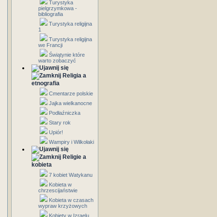
Turystyka
pielgrzymkowa -
bibliografia
Turystyka religijna
1
Turystyka religijna
we Francji
Świątynie które
warto zobaczyć
Religia a
etnografia
Cmentarze polskie
Jajka wielkanocne
Podłaźniczka
Stary rok
Upiór!
Wampiry i Wilkołaki
Religie a
kobieta
7 kobiet Watykanu
Kobieta w
chrzescijaństwie
Kobieta w czasach
wypraw krzyżowych
Kobiety w Izraelu