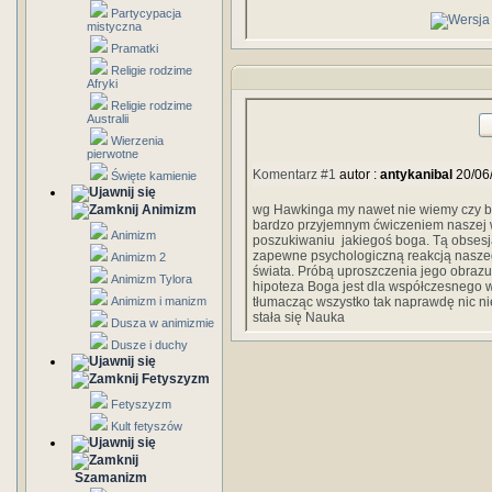
Partycypacja
mistyczna
Pramatki
Religie rodzime
Afryki
Religie rodzime
Australii
Wierzenia
pierwotne
Komentarz #1
autor :
antykanibal
20/06
Święte kamienie
Animizm
wg Hawkinga my nawet nie wiemy czy był 
bardzo przyjemnym ćwiczeniem naszej
Animizm
poszukiwaniu jakiegoś boga. Tą obsesja 
zapewne psychologiczną reakcją naszeg
Animizm 2
świata. Próbą uproszczenia jego obrazu
Animizm Tylora
hipoteza Boga jest dla współczesnego
Animizm i manizm
tłumacząc wszystko tak naprawdę nic 
stała się Nauka
Dusza w animizmie
Dusze i duchy
Fetyszyzm
Fetyszyzm
Kult fetyszów
Szamanizm