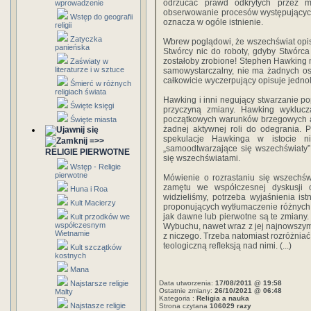
odrzucać prawd odkrytych przez m
wprowadzenie
obserwowanie procesów występujących 
Wstęp do geografii
oznacza w ogóle istnienie.
religii
Zatyczka
Wbrew poglądowi, że wszechświat opi
panieńska
Stwórcy nic do roboty, gdyby Stwórca n
zostałoby zrobione! Stephen Hawking my
Zaświaty w
literaturze i w sztuce
samowystarczalny, nie ma żadnych os
całkowicie wyczerpujący opisuje jednoli
Śmierć w różnych
religiach świata
Hawking i inni negujący stwarzanie pop
Święte księgi
przyczyną zmiany. Hawking wykluc
początkowych warunków brzegowych an
Święte miasta
żadnej aktywnej roli do odegrania. 
spekulacje Hawkinga w istocie n
=>>
„samoodtwarzające się wszechświaty”
RELIGIE PIERWOTNE
się wszechświatami.
Wstęp - Religie
pierwotne
Mówienie o rozrastaniu się wszechśw
zamętu we współczesnej dyskusji o
Huna i Roa
widzieliśmy, potrzeba wyjaśnienia is
Kult Macierzy
proponujących wytłumaczenie różnych z
jak dawne lub pierwotne są te zmiany
Kult przodków we
współczesnym
Wybuchu, nawet wraz z jej najnowszym
Wietnamie
z niczego. Trzeba natomiast rozróżniać
teologiczną reﬂeksją nad nimi. (...)
Kult szczątków
kostnych
Mana
Najstarsze religie
Data utworzenia:
17/08/2011 @ 19:58
Ostatnie zmiany:
26/10/2021 @ 06:48
Malty
Kategoria :
Religia a nauka
Najstasze religie
Strona czytana
106029 razy