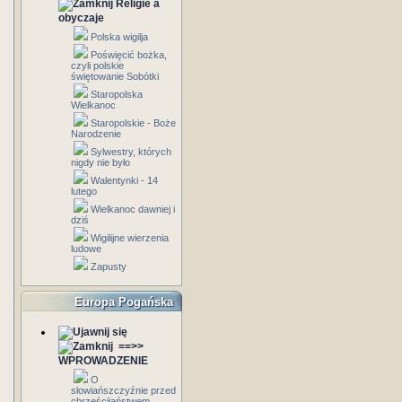
Religie a
obyczaje
Polska wigilja
Poświęcić bożka,
czyli polskie
świętowanie Sobótki
Staropolska
Wielkanoc
Staropolskie - Boże
Narodzenie
Sylwestry, których
nigdy nie było
Walentynki - 14
lutego
Wielkanoc dawniej i
dziś
Wigilijne wierzenia
ludowe
Zapusty
Europa Pogańska
==>>
WPROWADZENIE
O
słowiańszczyźnie przed
chrześcijaństwem