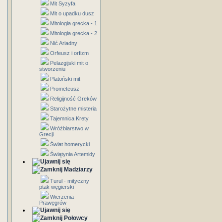
Mit Syzyfa
Mit o upadku dusz
Mitologia grecka - 1
Mitologia grecka - 2
Nić Ariadny
Orfeusz i orfizm
Pelazgijski mit o
stworzeniu
Platoński mit
Prometeusz
Religijność Greków
Starożytne misteria
Tajemnica Krety
Wróżbiarstwo w
Grecji
Świat homerycki
Świątynia Artemidy
Madziarzy
Turul - mityczny
ptak węgierski
Wierzenia
Prawęgrów
Połowcy