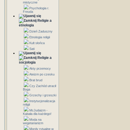
mistyczne
Psychologia r.
Freuda
Religie a
etnologia
Dzień Zaduszny
Etnologia religii
Kult słońca
Sati
Religie a
socjologia
Akty przemocy
Ateizm po czesku
Brat brud
Czy Zachód utracił
Boga
Grzechy i grzeszki
Instytucjonalizacja
religii
McJudaizm -
Kabała dla każdego!
Moda na
wegetarianizm
Mordy rytualne w