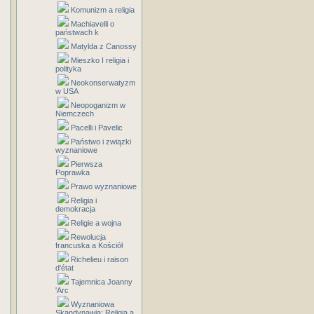
Komunizm a religia
Machiavelli o
państwach k
Matylda z Canossy
Mieszko I religia i
polityka
Neokonserwatyzm
w USA
Neopoganizm w
Niemczech
Pacelli i Pavelic
Państwo i związki
wyznaniowe
Pierwsza
Poprawka
Prawo wyznaniowe
Religia i
demokracja
Religie a wojna
Rewolucja
francuska a Kościół
Richelieu i raison
d'état
Tajemnica Joanny
'Arc
Wyznaniowa
Skandynawia: Religia a