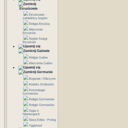
Etruskowie
Etruskowie -
zakładnicy bogów
Religia Etruska
Wierzenia
Etrusków
Święte Księgi
Etrusków
Galowie
Religia Galów
Wierzenia Galów
Germanie
Bogowie i Olbrzymi
Kodeks Królewski
Kosmologia
Germanów
Religia Germanów
Religie Germanów
Saga o
Nibelungach
Stara Edda - Prolog
Yggdrasil