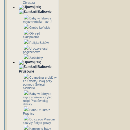
Zbrucza
Bałtowie
Baby w fabryce
męczenników - cz. 2
Groby końskie
Obrzęd
ciałopalenia
Religia Bałtów
Uroczystości
pogrzebowe
Zaślubiny
Bałtowie -
Prusowie
Co można zrobić w
ze Świętą Lipką przy
pomocy Świętej
Siekierki
Baby w fabryce
męczenników czyli o
religii Prusów ciąg
dalszy
Baba Pruska z
Prątnicy
Do czego Prusom
służyły ścięte głowy
Kamienne baby