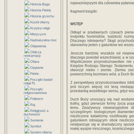
najważniejszymi dla człowieka pytania
Historia Boga
Historia Piekła
fragment książki:
Historia grzechu
Kozioł ofiarny
WSTĘP
Krytyka religii
Odkąd w pradawnych czasach pierwsz
Mistycyzm
instynktu hominidów, ludzkość rozm
Nadnaturalna moc
Dlaczego istniejemy? Skąd przychod
stanowimy jeden z gatunków we wszechś
Objawienia
Oblicza
Jeszcze bardziej wszakże od niepewn
reinkarnacji
dlaczego powstał wszechświat, a w szcz
Współczesne przyrodoznawstwo nie po
Ofiara
Księdze Rodzaju Starego Testamentu o
Opętanie
stworzył niebo i ziemie. Ziemia z
Piekło
powierzchnią bezmiaru wód, a Duch Boż
Początki badań
Z perspektywy przyrodoznawstwa bibli
religii PL
jest niczym więcej niż tezą niedają
Początki
przesłanką wszelkiego sensu, gdyż wsz
religioznawstwa
Politeizm
Duch Boży unoszący się nad wodami t
trafny, gdyż pierwsze formy życia po
Raj
temu. Zważywszy niewiarygodnie dł
Religijność a
szczególnym: biologicznym diamentem
duchowość
niezliczone kataklizmy oszlifowały ge
gatunkiem istniejącym obok niezlicz
Sumienie
relatywizuje się w dramatyczny sposó
Symbol
małej wyspie mrocznego, kosmicznego
System ofiarny