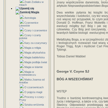
Znaki Zodiaku w
znany współcześnie darwinista, biol
mitach
artykule
Nieprawdopodobieństwo Bog
Magia
Dwa wielkie pytania tej książki 
wszechświata i ludzkości, czy też wszy
Astrologia
coś więcej niż przypadek, to czym je
Donald D. Hoffman, Franz Wuketits i
Czarownice
Litewskie
ewolucji mógłby być Bóg i jak się 
człowieka. Czy Bóg jest rzeczywisty
Czary i czarownice
twardych faktów biologii ewolucyjnej
Czary i czarty
polskie
Metafizyką Boga, a w szczególności 
i teologicznych rozważań nad wiarą w 
Kary za czarymary
Roger Trigg, fizyk i myśliciel Carl F
Magia a religia
Tybingi.
Magia afrykańska
Tobias Daniel Wabbel
Magia babilońska
Magia podbija świat
Magia w islamie
George V. Coyne SJ
Magia w
średniowieczu
BÓG A WSZECHŚWIAT
Matka Joanna od
Aniołów
O czarownicach
WSTĘP
O pojęciu magii
Procesy o czary -
Trudno o bardziej kontrowersyjną kwe
Prusy
życia i inteligencji, a także o to, cz
Sztuka wróżenia
Stwórcy. Odpowiedzi przebiegają s