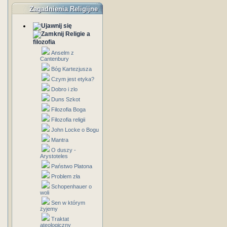
Zagadnienia Religijne
Religie a
filozofia
Anselm z
Cantenbury
Bóg Kartezjusza
Czym jest etyka?
Dobro i zlo
Duns Szkot
Filozofia Boga
Filozofia religii
John Locke o Bogu
Mantra
O duszy -
Arystoteles
Państwo Platona
Problem zła
Schopenhauer o
woli
Sen w którym
żyjemy
Traktat
ateologiczny