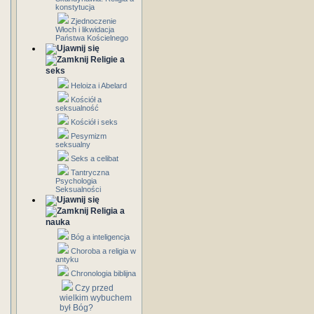
konstytucja
Zjednoczenie
Włoch i likwidacja
Państwa Kościelnego
Religie a
seks
Heloiza i Abelard
Kościół a
seksualność
Kościół i seks
Pesymizm
seksualny
Seks a celibat
Tantryczna
Psychologia
Seksualności
Religia a
nauka
Bóg a inteligencja
Choroba a religia w
antyku
Chronologia biblijna
Czy przed
wielkim wybuchem
był Bóg?