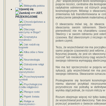
„Nic” współczesnych teorii kosmologi
37
pojęcie nicości, centralne dla teologiœ
Bibliografia polska
radykalnie odmienne od różnych poj
kosmologicznym. Mówiąc o stwarzaniu
=>> ART.
zmieniania lub transformowana w coś
PRZEKROJOWE
wykluczenie jakiejkolwiek materialnej 
Chrześcijaństwo a
O stwarzaniu mówi się, że stwarza 
pogaństwo
stwarzania swoim istnieniem. Stwó
Dlaczego
pierwotność nie ma charakteru cza
wierzymy w Boga?
Stwórcy i w swoim istnieniu jest odeń
Gramatyka
czasowa. Być stworzonym z niczego nie
moralności
potem czymś.
Jak rodzili się
Teza, że wszechświat nie ma początku (
bogowie
samo pojęcie czasowości jest wtórne,
Kilka słów o New
fizycznej prawdy, że jest on stworzony
Age
rozrost" lub nieskończony ciąg wszech
Neuroteologia
swojego istnienia wymagają stwórczeg
Odrodzenie religii
Nie ma też sprzeczności w pojęciu 
Piekło w
sytuacji, gdy wszechświat nie ma po
starożytności
swojego istnienia. Stwarzanie oznacza 
Przechwytywanie
symboli
Posługiwanie się teoriami kosmolog
niemu stanowi przykład niezrozumi
Psychologiczne
przyrodnicze nie potrafią w definity
źródła religijności
wynika stąd jednak, że rozum milczy w
Płonące rzeki
Pępek świata
Rozum obejmuje więcej niż tylko kate
że wszechświat jest stworzony. Taki do
Religie w
przeczyć prawdom o świecie odkrywany
Starożytności -