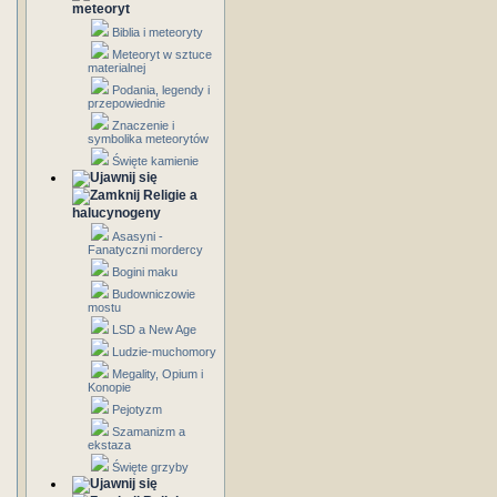
meteoryt
Biblia i meteoryty
Meteoryt w sztuce
materialnej
Podania, legendy i
przepowiednie
Znaczenie i
symbolika meteorytów
Święte kamienie
Religie a
halucynogeny
Asasyni -
Fanatyczni mordercy
Bogini maku
Budowniczowie
mostu
LSD a New Age
Ludzie-muchomory
Megality, Opium i
Konopie
Pejotyzm
Szamanizm a
ekstaza
Święte grzyby