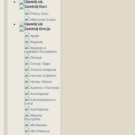
Goci
Polscy Goci
Wierzenia Gotów
Grecja
Apollo
Bogowie
Bogowie w
tragediach Eurypidesa
Dionizje
Grecja i Egipt
Grecka świątynia
Hermes Kylleński
Hestia i Westa
Kadmos i Harmonia
Kosmogonia
Kult Asklepiosa w
Grecji
Kult Kabirów
Misteria
Eleuzyjskie
Mit Adonisa
Mit Orfeusza