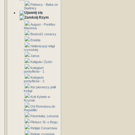
Połowcy - Baba ze
Stadnicy
Rzym
August - Pontifex
Maximus
Boskość cesarzy
Eneida
Hellenizacji religii
rzymskiej
Janus
Kaligula i Żydzi
Kolegium
pontyfików - 1
Kolegium
pontyfików - 2
Kto pierwszy palił
księgi
Kult Kybele w
Rzymie
Od Romulusa do
Republiki
Parentalia, Lemuria
Pliniusz St. o Bogu
Religie Cesarstwa
Religie rzymskie