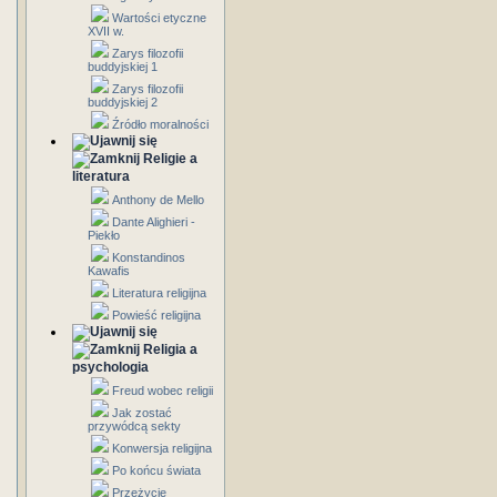
Wartości etyczne
XVII w.
Zarys filozofii
buddyjskiej 1
Zarys filozofii
buddyjskiej 2
Źródło moralności
Religie a
literatura
Anthony de Mello
Dante Alighieri -
Piekło
Konstandinos
Kawafis
Literatura religijna
Powieść religijna
Religia a
psychologia
Freud wobec religii
Jak zostać
przywódcą sekty
Konwersja religijna
Po końcu świata
Przeżycie