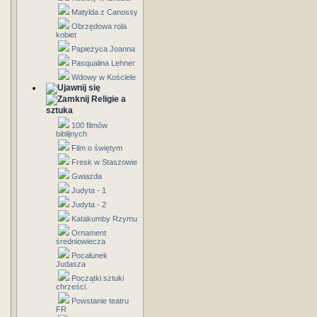
Matylda z Canossy
Obrzędowa rola
kobiet
Papieżyca Joanna
Pasqualina Lehner
Wdowy w Kościele
Religie a
sztuka
100 filmów
biblijnych
Film o świętym
Fresk w Staszowie
Gwiazda
Judyta - 1
Judyta - 2
Katakumby Rzymu
Ornament
średniowiecza
Pocałunek
Judasza
Początki sztuki
chrześci.
Powstanie teatru
FR