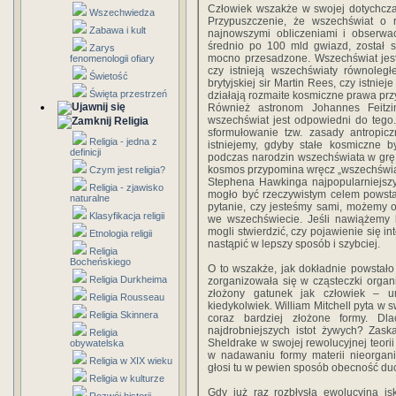
Człowiek wszakże w swojej dotychczas
Wszechwiedza
Przypuszczenie, że wszechświat o r
Zabawa i kult
najnowszymi obliczeniami i obserwa
średnio po 100 mld gwiazd, został s
Zarys
mocno przesadzone. Wszechświat jest 
fenomenologii ofiary
czy istnieją wszechświaty równoleg
Świetość
brytyjskiej sir Martin Rees, czy istni
Święta przestrzeń
działają rozmaite kosmiczne prawa przy
Również astronom Johannes Feitzin
wszechświat jest odpowiedni do tego
Religia
sformułowanie tzw. zasady antropicz
Religia - jedna z
istniejemy, gdyby stałe kosmiczne 
definicji
podczas narodzin wszechświata w grę 
kosmos przypomina wręcz „wszechświat p
Czym jest religia?
Stephena Hawkinga najpopularniejszy
Religia - zjawisko
mogło być rzeczywistym celem powstani
naturalne
pytanie, czy jesteśmy sami, możemy o
Klasyfikacja religii
we wszechświecie. Jeśli nawiążemy k
mogli stwierdzić, czy pojawienie się 
Etnologia religii
nastąpić w lepszy sposób i szybciej.
Religia
Bocheńskiego
O to wszakże, jak dokładnie powstało 
Religia Durkheima
zorganizowała się w cząsteczki organ
złożony gatunek jak człowiek – um
Religia Rousseau
kiedykolwiek. William Mitchell pyta w 
Religia Skinnera
coraz bardziej złożone formy. Dl
najdrobniejszych istot żywych? Zask
Religia
Sheldrake w swojej rewolucyjnej teori
obywatelska
w nadawaniu formy materii nieorgani
Religia w XIX wieku
głosi tu w pewien sposób obecność du
Religia w kulturze
Gdy już raz rozbłysła ewolucyjna is