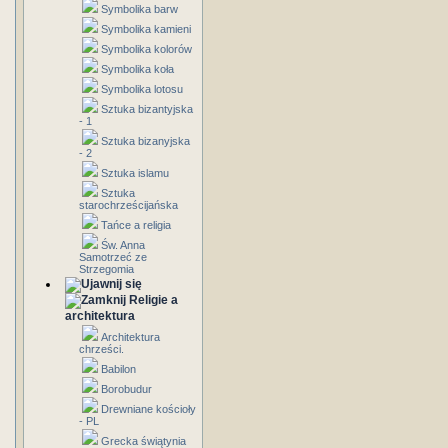
Symbolika barw
Symbolika kamieni
Symbolika kolorów
Symbolika koła
Symbolika lotosu
Sztuka bizantyjska
- 1
Sztuka bizanyjska
- 2
Sztuka islamu
Sztuka
starochrześcijańska
Tańce a religia
Św. Anna
Samotrzeć ze
Strzegomia
Religie a
architektura
Architektura
chrześci.
Babilon
Borobudur
Drewniane kościoły
- PL
Grecka świątynia