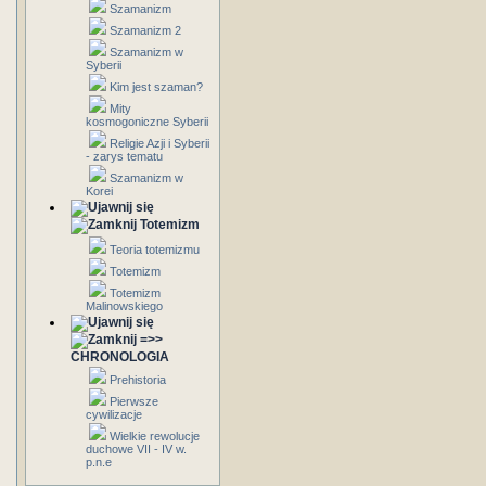
Szamanizm
Szamanizm 2
Szamanizm w
Syberii
Kim jest szaman?
Mity
kosmogoniczne Syberii
Religie Azji i Syberii
- zarys tematu
Szamanizm w
Korei
Totemizm
Teoria totemizmu
Totemizm
Totemizm
Malinowskiego
=>>
CHRONOLOGIA
Prehistoria
Pierwsze
cywilizacje
Wielkie rewolucje
duchowe VII - IV w.
p.n.e