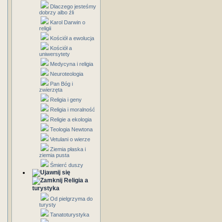
Dlaczego jesteśmy
dobrzy albo źli
Karol Darwin o
religii
Kościół a ewolucja
Kościół a
uniwersytety
Medycyna i religia
Neuroteologia
Pan Bóg i
zwierzęta
Religia i geny
Religia i moralność
Religie a ekologia
Teologia Newtona
Vetulani o wierze
Ziemia płaska i
ziemia pusta
Śmierć duszy
Religia a
turystyka
Od pielgrzyma do
turysty
Tanatoturystyka