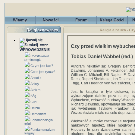
Witamy
Nowości
Forum
Księga Gości
N
Religioznawstwo
Religia a nauka - C
==>>
Czy przed wielkim wybuche
WPROWADZENIE
Tobias Daniel Wabbel (red.)
Podstawowa
terminologia
Czym jest kult?
Autorami tekstów są: Gregory Benfor
Dawkins, Johannes V. Feitzinger, J
Co to jest rytuał?
William C. Mitchell, Bill Napier, F. D
Absolut
Rees, Rupert Sheldrake, Ian Tattersall
Trigg, Carl Friedrich von Weizsäcker, F
Anioły
Ateizm
Jest to książka o tyle ciekawa, ż
wykraczające daleko poza naukę: py
Bóg
Wybuchem, celowość budowy Wszechświa
Cud
Richard Dawkins, opowiadają się zde
Deizm
jak wybitnemu fizykowi Frankowi J. 
Wszechświata miało na celu doprowadz
Demonizm
Fenomenologia
Większość autorów zachowuje racjonal
religii
naukowych hipotez, które mogłyby 
Hipotezy te przy dzisiejszym stanie
Fundamentalizm
religijny
obalone, lecz dla czytelnika stano