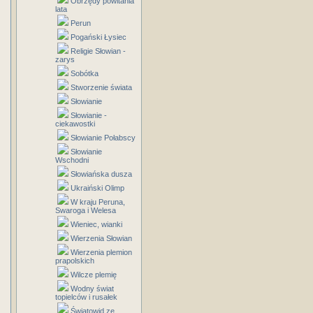
Obrzędy powitania
lata
Perun
Pogański Łysiec
Religie Słowian -
zarys
Sobótka
Stworzenie świata
Słowianie
Słowianie -
ciekawostki
Słowianie Połabscy
Słowianie
Wschodni
Słowiańska dusza
Ukraiński Olimp
W kraju Peruna,
Swaroga i Welesa
Wieniec, wianki
Wierzenia Słowian
Wierzenia plemion
prapolskich
Wilcze plemię
Wodny świat
topielców i rusałek
Światowid ze