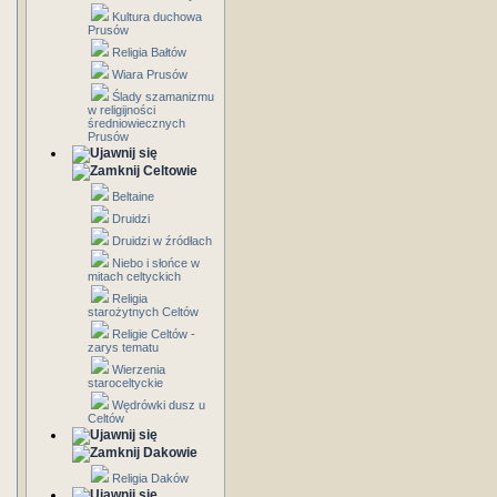
Kultura duchowa
Prusów
Religia Bałtów
Wiara Prusów
Ślady szamanizmu
w religijności
średniowiecznych
Prusów
Celtowie
Beltaine
Druidzi
Druidzi w źródłach
Niebo i słońce w
mitach celtyckich
Religia
starożytnych Celtów
Religie Celtów -
zarys tematu
Wierzenia
staroceltyckie
Wędrówki dusz u
Celtów
Dakowie
Religia Daków