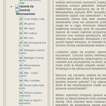
Rozwój historii
reakcja łańcuchowa życiowych mutacji
religii
eksplozja nowych gatunków. Jednak
kataklizmów; przypuszcza się, że 65
Meksykańską wymarło 99% wszystkich 
Mitoznawstwo
dziedzinie badań nad asteroidami i 
wprawdzie Ziemia była stale wystaw
Czas święty i mity
wielokrotnie omal nie uśmierciło pra
Mit grecki
mogły też w ciągu minionych miliard
Mit i epos
kataklizmy zmuszały życie do nieustan
zawsze do nawet najmniej przyjazny
Mit i kultura
obronne oraz mutacje genetyczne, któ
Mit i sen
skrajnie mu zagrażały: biologowie z U
swoich badań mówiące, że wskutek fluk
Mit kosmogoniczny
lat temu Ziemię zamieszkiwało ledwie o
Ks. Rodz.
Mitologia w historii
Ludzkości udało się przebyć ogromn
kultury
naczelnych. Chociaż ludzka informac
Mitologie Czarnej
informacji szympansa, dysponujemy na
Afryki
człowiek jest, przynajmniej na Ziemi, j
może zrobi to kiedyś wskutek swojej in
Mitoznawstwo
starożytne
Krzepiąca w tej sytuacji jest świadomo
Mity - część
Narzuca się naczelne pytanie tej ks
kultury
chroniła jakaś dłoń, która tak kierowa
Mity o potopie
bardziej złożone gatunki? Czy odpow
Ziemi to tak niewiarygodnie rzadki pr
Na początku była
woda
planecie wszechświata?
Potwory ludzko-
Wobec ogromnej mnogości gwiazd we
zwierzęce
kiedyś na jakiejś planecie musi powsta
Ptaki w mitach i
Ziemię. Dziś zdaniem wielu naukowc
legendach
potrzebny do wyjaśnienia naszej egz