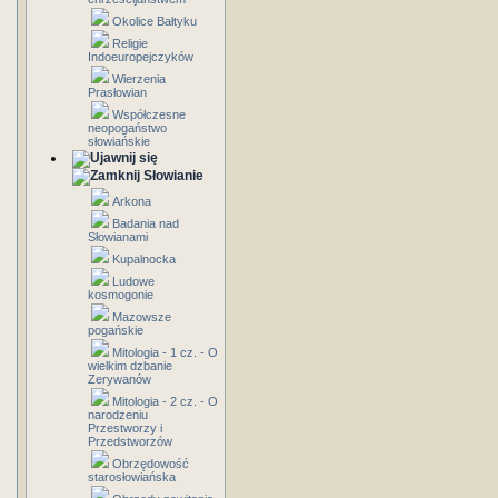
Okolice Bałtyku
Religie
Indoeuropejczyków
Wierzenia
Prasłowian
Współczesne
neopogaństwo
słowiańskie
Słowianie
Arkona
Badania nad
Słowianami
Kupalnocka
Ludowe
kosmogonie
Mazowsze
pogańskie
Mitologia - 1 cz. - O
wielkim dzbanie
Zerywanów
Mitologia - 2 cz. - O
narodzeniu
Przestworzy i
Przedstworzów
Obrzędowość
starosłowiańska