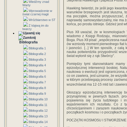
Stephena Hawkinga i papieża Piusa XII
Wiedźmy znad
Warty
Hawking twierdzi, że jeśli jego kwan
Wprowadzenie w
warunków brzegowych jest słuszna, to
świat czarnej magii
ma początek, można przypuszczać, że
Wróżbiarstwo w ST
naprawdę samowystarczalny, nie ma ża
końca, po prostu istnieje. Gdzież jest 
Z klątwą im do
twarzy
Pius XII uważał, że w kosmologiach 
wiadomo z Księgi Rodzaju, mianowic
Boga. Pius XII pisał: „współczesna na
Bibliografia
ów wzniosły moment pierwotnego ﬁat lux
i jasności. [...] W ten sposób, z cał
Bibliografia 1
nauka potwierdziła przygodność wszec
Bibliografia 2
świat wyłonił się z rąk Stwórcy”.
Bibliografia 3
Pomiędzy tymi stanowiskami mamy t
Bibliografia 4
epizodycznej interwencji boskiej. Nat
Bibliografia 5
naukowa o ewolucji jest ograniczona,
co on zawiera, jest uznanie, że wszyst
Bibliografia 6
w którym przebiegają procesy zarówno 
Bibliografia 7
wszechświat ma 12-15 mld lat i zawiera
Bibliografia 8
Głoszący epizodyczną interwencję 
Bibliografia 9
przynajmniej w pewnych fazach. pr
Bibliografia 10
pojawienia się życia ludzkiego i i
wyjaśnieniem ich rezultatu. Co z 
Bibliografia 11
chrześcijaninem i zarazem naukowce
Bibliografia 12
początkach kosmosu i o początkach ży
Bibliografia 13
POCZĄTKI KOSMOSU I STWORZENIE
Bibliografia 14