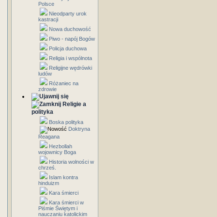
Polsce
Nieodparty urok
kastracji
Nowa duchowość
Piwo - napój Bogów
Policja duchowa
Religia i wspólnota
Religijne wędrówki
ludów
Różaniec na
zdrowie
Religie a
polityka
Boska polityka
Doktryna
Reagana
Hezbollah
wojownicy Boga
Historia wolności w
chrześ.
Islam kontra
hinduizm
Kara śmierci
Kara śmierci w
Piśmie Świętym i
nauczaniu katolickim