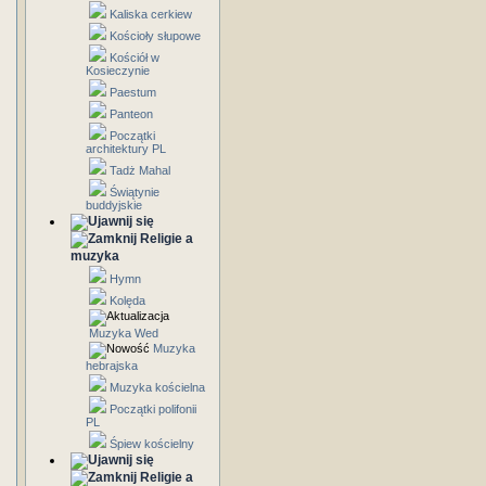
Kaliska cerkiew
Kościoły słupowe
Kościół w
Kosieczynie
Paestum
Panteon
Początki
architektury PL
Tadż Mahal
Świątynie
buddyjskie
Religie a
muzyka
Hymn
Kolęda
Muzyka Wed
Muzyka
hebrajska
Muzyka kościelna
Początki polifonii
PL
Śpiew kościelny
Religie a