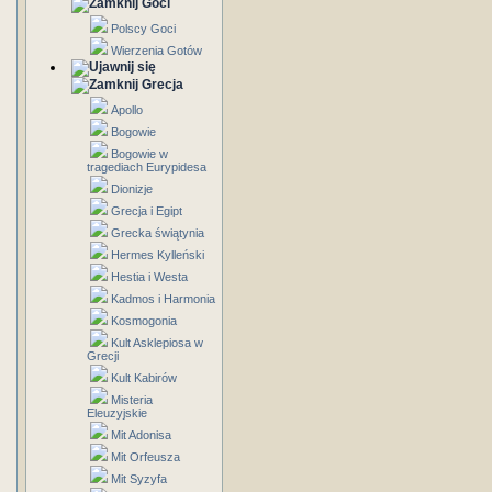
Goci
Polscy Goci
Wierzenia Gotów
Grecja
Apollo
Bogowie
Bogowie w
tragediach Eurypidesa
Dionizje
Grecja i Egipt
Grecka świątynia
Hermes Kylleński
Hestia i Westa
Kadmos i Harmonia
Kosmogonia
Kult Asklepiosa w
Grecji
Kult Kabirów
Misteria
Eleuzyjskie
Mit Adonisa
Mit Orfeusza
Mit Syzyfa