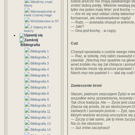
ludzie jeszcze nie znają opłakanego st
Wiedźmy znad
zrobić dobrą partję. Właśnie swatają j
Warty
tylko ma jeden mały feler: jest trochę 
Wprowadzenie w
— Ani mi się waż oddać córkę takiemu! 
świat czarnej magii
furmanowi, ale niedowiarkowi nigdy!
Wróżbiarstwo w ST
— Rabi, — powiada chasyd w pokorze, 
— Jaki?
Z klątwą im do
— Ona jest trochę... w ciąży.
twarzy
Cud
Bibliografia
Bibliografia 1
Chasyd opowiada o cudzie swego rebe
— Raz, w sobotę, mój rabin zauważył c
Bibliografia 2
zawołał: „Niechaj mur spadnie na głowę
Bibliografia 3
wnet zrobiło mu się żal chłopca i pomyś
to dziecko może się jeszcze poprawić 
Bibliografia 4
Niech mur nie padnie! I — stał się cud! 
Bibliografia 5
Bibliografia 6
Zawieszenie broni
Bibliografia 7
Bibliografia 8
Starym, pięknym zwyczajem Żydzi w wi
wszystkie winy, przewinienia, krzywdy i
Bibliografia 9
Tak chce tradycja. Ale — Życie jest czase
Bibliografia 10
Zdarza się przeto, źe po skończonym 
żarliwych i surowym poście — Żyd, op
Bibliografia 11
którym właśnie wczoraj uroczyście się 
Bibliografia 12
— Życzę ci tak samo, jak ty mnie życzys
Na co ów oburzony:
Bibliografia 13
— Już znów zaczynasz!
Bibliografia 14