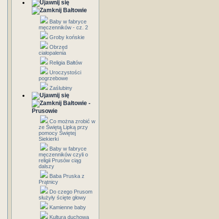
Bałtowie
Baby w fabryce
męczenników - cz. 2
Groby końskie
Obrzęd
ciałopalenia
Religia Bałtów
Uroczystości
pogrzebowe
Zaślubiny
Bałtowie -
Prusowie
Co można zrobić w
ze Świętą Lipką przy
pomocy Świętej
Siekierki
Baby w fabryce
męczenników czyli o
religii Prusów ciąg
dalszy
Baba Pruska z
Prątnicy
Do czego Prusom
służyły ścięte głowy
Kamienne baby
Kultura duchowa