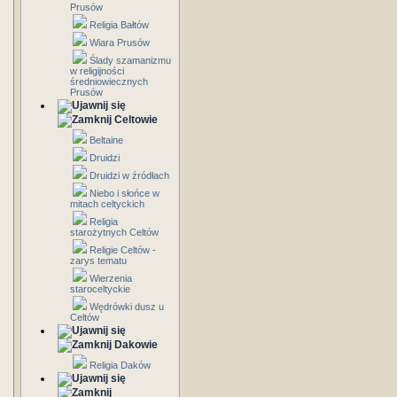
Prusów
Religia Bałtów
Wiara Prusów
Ślady szamanizmu
w religijności
średniowiecznych
Prusów
Celtowie
Beltaine
Druidzi
Druidzi w źródłach
Niebo i słońce w
mitach celtyckich
Religia
starożytnych Celtów
Religie Celtów -
zarys tematu
Wierzenia
staroceltyckie
Wędrówki dusz u
Celtów
Dakowie
Religia Daków