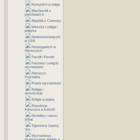
Komunizm a religia
Machiavelli o
państwach k
Matylda z Canossy
Mieszko I religia i
polityka
Neokonserwatyzm
w USA
Neopoganizm w
Niemczech
Pacelli i Pavelic
Państwo i związki
wyznaniowe
Pierwsza
Poprawka
Prawo wyznaniowe
Religia i
demokracja
Religie a wojna
Rewolucja
francuska a Kościół
Richelieu i raison
d'état
Tajemnica Joanny
'Arc
Wyznaniowa
Skandynawia: Religia a