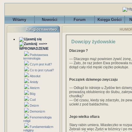
Witamy
Nowości
Forum
Księga Gości
N
Religioznawstwo
HUMOR
Dowcipy żydowskie
==>>
WPROWADZENIE
Dlaczego ?
Podstawowa
terminologia
— Dlaczego mąż powinien żywić żonę, 
— Zato, że raz jeden Ewa próbowała 
Czym jest kult?
dotąd cały ród męski ciężko pokutuje.
Co to jest rytuał?
Absolut
Początek dziwnego zwyczaju
Anioły
— Odkąd to istnieje u Żydów ten dziwn
Ateizm
prowadzą oblubienicę do ślubu, zakrywa
Bóg
chustką?
Cud
— Od czasu, kiedy się zdarzyło, że pe
uciekł z pod baldachimu.
Deizm
Demonizm
Jego wielka ofiara
Fenomenologia
religii
Stary rabin umiera. Miasteczko w rozp
Fundamentalizm
Zebrali się więc Żydzi w bóżnicy i po
religijny