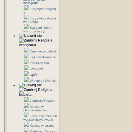
bibliografia
Turystyka religijna
1
Turystyka religijna
we Francji
Świątynie które
warto zobaczyć
Religia a
etnografia
Cmentarze polskie
Jajka wielkanocne
Podłaźniczka
Stary rok
Upiór!
Wampiry i Wilkołaki
Religie a
kobieta
7 kobiet Watykanu
Kobieta w
chrzescijaństwie
Kobieta w czasach
wypraw krzyżowych
Kobiety w Izraelu
Matylda z Canossy