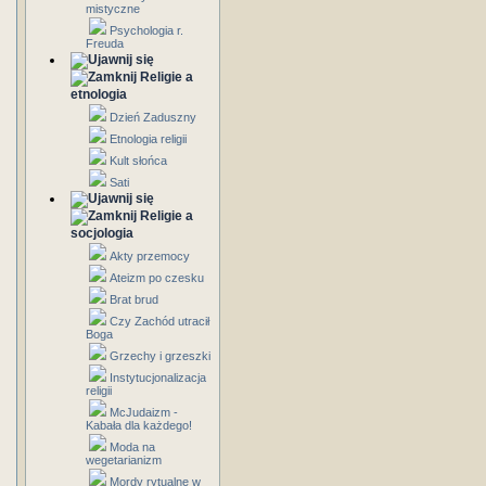
mistyczne
Psychologia r.
Freuda
Religie a
etnologia
Dzień Zaduszny
Etnologia religii
Kult słońca
Sati
Religie a
socjologia
Akty przemocy
Ateizm po czesku
Brat brud
Czy Zachód utracił
Boga
Grzechy i grzeszki
Instytucjonalizacja
religii
McJudaizm -
Kabała dla każdego!
Moda na
wegetarianizm
Mordy rytualne w