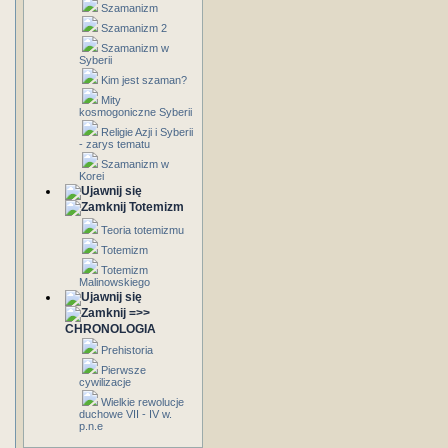
Szamanizm
Szamanizm 2
Szamanizm w
Syberii
Kim jest szaman?
Mity
kosmogoniczne Syberii
Religie Azji i Syberii
- zarys tematu
Szamanizm w
Korei
Totemizm
Teoria totemizmu
Totemizm
Totemizm
Malinowskiego
=>>
CHRONOLOGIA
Prehistoria
Pierwsze
cywilizacje
Wielkie rewolucje
duchowe VII - IV w.
p.n.e