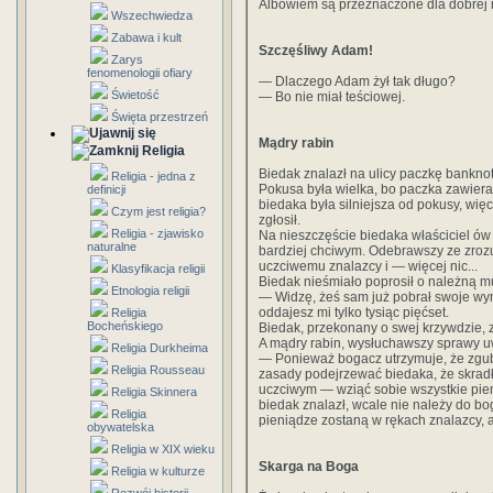
Albowiem są przeznaczone dla dobrej 
Wszechwiedza
Zabawa i kult
Szczęśliwy Adam!
Zarys
fenomenologii ofiary
— Dlaczego Adam żył tak długo?
Świetość
— Bo nie miał teściowej.
Święta przestrzeń
Mądry rabin
Religia
Biedak znalazł na ulicy paczkę bankno
Religia - jedna z
Pokusa była wielka, bo paczka zawierał
definicji
biedaka była silniejsza od pokusy, więc
Czym jest religia?
zgłosił.
Religia - zjawisko
Na nieszczęście biedaka właściciel ów
naturalne
bardziej chciwym. Odebrawszy ze zrozu
uczciwemu znalazcy i — więcej nic...
Klasyfikacja religii
Biedak nieśmiało poprosił o należną m
Etnologia religii
— Widzę, żeś sam już pobrał swoje wyn
oddajesz mi tylko tysiąc pięćset.
Religia
Bocheńskiego
Biedak, przekonany o swej krzywdzie, 
A mądry rabin, wysłuchawszy sprawy u
Religia Durkheima
— Ponieważ bogacz utrzymuje, że zgubi
Religia Rousseau
zasady podejrzewać biedaka, że skradł
uczciwym — wziąć sobie wszystkie pien
Religia Skinnera
biedak znalazł, wcale nie należy do bog
Religia
pieniądze zostaną w rękach znalazcy, aż 
obywatelska
Religia w XIX wieku
Skarga na Boga
Religia w kulturze