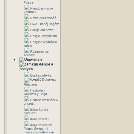
Polsce
Nieodparty urok
kastracji
Nowa duchowość
Piwo - napój Bogów
Policja duchowa
Religia i wspólnota
Religijne wędrówki
ludów
Różaniec na
zdrowie
Religie a
polityka
Boska polityka
Doktryna
Reagana
Hezbollah
wojownicy Boga
Historia wolności w
chrześ.
Islam kontra
hinduizm
Kara śmierci
Kara śmierci w
Piśmie Świętym i
nauczaniu katolickim