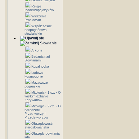
Okolice Bałtyku
Religie
Indoeuropejczyków
Wierzenia
Prasłowian
Współczesne
neopogaństwo
słowiańskie
Słowianie
Arkona
Badania nad
Słowianami
Kupalnocka
Ludowe
kosmogonie
Mazowsze
pogańskie
Mitologia - 1 cz. - O
wielkim dzbanie
Zerywanów
Mitologia - 2 cz. - O
narodzeniu
Przestworzy i
Przedstworzów
Obrzędowość
starosłowiańska
Obrzędy powitania
lata