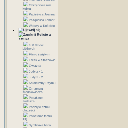
Obrzędowa rola
kobiet
Papieżyca Joanna
Pasqualina Lehner
Wdowy w Kościele
Religie a
sztuka
100 filmów
biblijnych
Film o świętym
Fresk w Staszowie
Gwiazda
Judyta - 1
Judyta - 2
Katakumby Rzymu
Ornament
średniowiecza
Pocałunek
Judasza
Początki sztuki
chrześci.
Powstanie teatru
FR
Symbolika barw