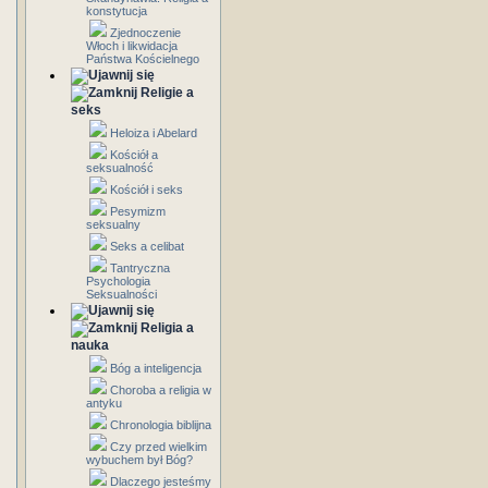
konstytucja
Zjednoczenie
Włoch i likwidacja
Państwa Kościelnego
Religie a
seks
Heloiza i Abelard
Kościół a
seksualność
Kościół i seks
Pesymizm
seksualny
Seks a celibat
Tantryczna
Psychologia
Seksualności
Religia a
nauka
Bóg a inteligencja
Choroba a religia w
antyku
Chronologia biblijna
Czy przed wielkim
wybuchem był Bóg?
Dlaczego jesteśmy