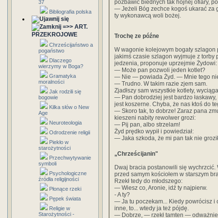
pozbawić biednych tak hojnej ofiary, poł
37
— Jeżeli Bóg zechce kogoś ukarać za g
Bibliografia polska
ty wykonawcą woli bożej.
=>> ART.
PRZEKROJOWE
Trochę ze późne
Chrześcijaństwo a
W wagonie kolejowym bogaty szlagon 
pogaństwo
jakimś czasie szlagon wyjmuje z torby p
Dlaczego
jedzenia, proponuje uprzejmie Żydowi:
wierzymy w Boga?
— Może pan pozwoli jeden kotlet?
Gramatyka
— Nie — powiada Żyd. — Mnie tego nie 
moralności
— Trudno. W takim razie zjem sam.
Zjadłszy sam wszystkie kotlety, wyciąga
Jak rodzili się
— Pan dobrodziej jest bardzo łaskawy, 
bogowie
jest koszerne. Chyba, że nas ktoś do 
Kilka słów o New
— Skoro tak, to dobrze! Zaraz pana z
Age
kieszeni nabity rewolwer grozi:
Neuroteologia
— Pij pan, albo strzelam!
Żyd prędko wypił i powiedział:
Odrodzenie religii
— Jaka szkoda, że mi pan tak nie groził 
Piekło w
starożytności
„Chrześcijanin"
Przechwytywanie
symboli
Dwaj bracia postanowili się wychrzcić. 
Psychologiczne
przed samym kościołem w starszym braci
źródła religijności
Rzekł tedy do młodszego:
— Wiesz co, Aronie, idź ty najpierw.
Płonące rzeki
- A ty?
Pępek świata
— Ja tu poczekam... Kiedy powrócisz i o
inne, to... wtedy ja też pójdę.
Religie w
Starożytności -
— Dobrze, — rzekł tamten — odważniej