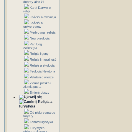
dobrzy albo źli
Karol Darwin o
religii
Kościół a ewolucja
Kościół a
uniwersytety
Medycyna i religia
Neuroteologia
Pan Bóg i
zwierzęta
Religia i geny
Religia i moralność
Religie a ekologia
Teologia Newtona
Vetulani o wierze
Ziemia płaska i
ziemia pusta
Śmierć duszy
Religia a
turystyka
Od pielgrzyma do
turysty
Tanatoturystyka
Turystyka
pielgrzymkowa -