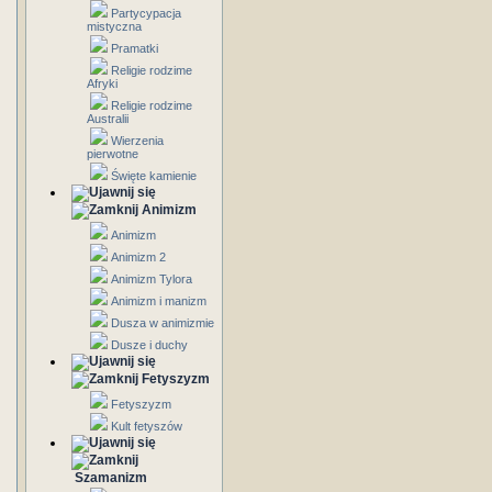
Partycypacja
mistyczna
Pramatki
Religie rodzime
Afryki
Religie rodzime
Australii
Wierzenia
pierwotne
Święte kamienie
Animizm
Animizm
Animizm 2
Animizm Tylora
Animizm i manizm
Dusza w animizmie
Dusze i duchy
Fetyszyzm
Fetyszyzm
Kult fetyszów
Szamanizm