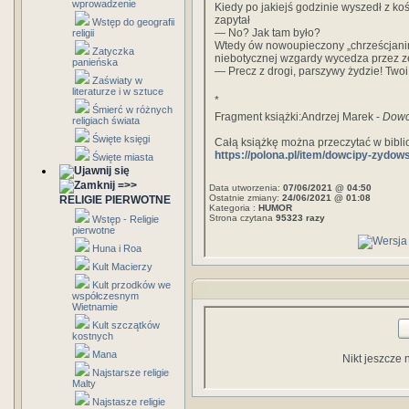
wprowadzenie
Kiedy po jakiejś godzinie wyszedł z ko
zapytał
Wstęp do geografii
— No? Jak tam było?
religii
Wtedy ów nowoupieczony „chrześcjanin
Zatyczka
niebotycznej wzgardy wycedza przez z
panieńska
— Precz z drogi, parszywy żydzie! Two
Zaświaty w
literaturze i w sztuce
*
Śmierć w różnych
Fragment książki:Andrzej Marek -
Dowc
religiach świata
Święte księgi
Całą książkę można przeczytać w bibl
https://polona.pl/item/dowcipy-zyd
Święte miasta
=>>
Data utworzenia:
07/06/2021 @ 04:50
Ostatnie zmiany:
24/06/2021 @ 01:08
RELIGIE PIERWOTNE
Kategoria :
HUMOR
Strona czytana
95323 razy
Wstęp - Religie
pierwotne
Huna i Roa
Kult Macierzy
Kult przodków we
współczesnym
Wietnamie
Kult szczątków
kostnych
Mana
Nikt jeszcze 
Najstarsze religie
Malty
Najstasze religie