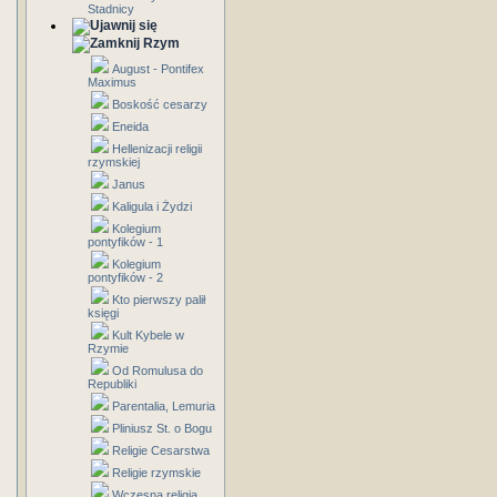
Stadnicy
Rzym
August - Pontifex
Maximus
Boskość cesarzy
Eneida
Hellenizacji religii
rzymskiej
Janus
Kaligula i Żydzi
Kolegium
pontyfików - 1
Kolegium
pontyfików - 2
Kto pierwszy palił
księgi
Kult Kybele w
Rzymie
Od Romulusa do
Republiki
Parentalia, Lemuria
Pliniusz St. o Bogu
Religie Cesarstwa
Religie rzymskie
Wczesna religia