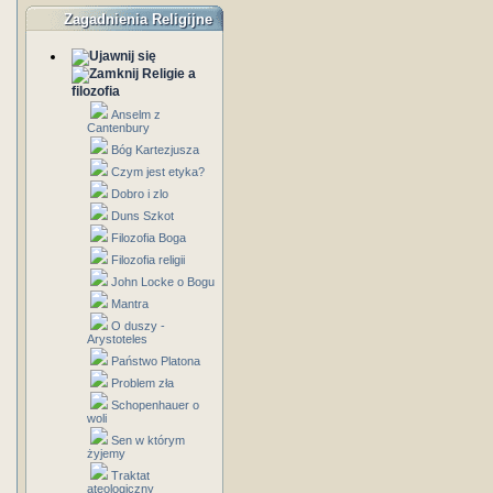
Zagadnienia Religijne
Religie a
filozofia
Anselm z
Cantenbury
Bóg Kartezjusza
Czym jest etyka?
Dobro i zlo
Duns Szkot
Filozofia Boga
Filozofia religii
John Locke o Bogu
Mantra
O duszy -
Arystoteles
Państwo Platona
Problem zła
Schopenhauer o
woli
Sen w którym
żyjemy
Traktat
ateologiczny