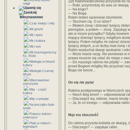
Rozwój historii
Żyd małomiasteczkowy przyszedł do rab
religii
— Rabi, przychodzę do was ze skargą.
— Na kogo?
— Na Boga.
Mitoznawstwo
Rabin ledwo opanował zdumienie.
— Słucham cię. O co idzie?
Czas święty i mity
— Miałem żonę i dziesięć tysięcy złotyc
Mit grecki
pieniądze, a potem — żonę. Zapytuję wi
ale w innym porządku? Gdyby bowiem na
Mit i epos
mający dziesięć tysięcy, mógłbym dost
Mit i kultura
tysięcy. Potem mógłby mi zabrać dziesię
tysięcy złotych, a on teżby miał żonę i d
Mit i sen
Rabin wysłuchał skargi spokojnie i odrz
Mit kosmogoniczny
— Może macie rację. Ale ponieważ w mi
Ks. Rodz.
prawa musicie się udać do niego z swo
Mitologia w historii
— Do naszego rabina nie pójdę! — zawo
kultury
przed Bogiem mógłby Mu przyznać rację
Boga nie boicie...
Mitologie Czarnej
Afryki
Mitoznawstwo
On się nie pytał
starożytne
Mity - część
Rabina postępowego w Niemczech spytał
kultury
— Niech Bóg broni! — odpowiedział ra
— Dlaczegóż wy, rabinie, macie brodę
Mity o potopie
— Ja, to co innego — odpowiada rabin.
Na początku była
woda
Potwory ludzko-
Mąż ma słuszność
zwierzęce
Do rabina przyszła kobieta ze skargą, 
Ptaki w mitach i
legendach
— Dlaczego? — zapytuje rabin.