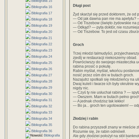
Bibliografia 15
Długi post
Bibliografia 16
Bibliografia 17
Żyd skarżył się przed doktorem, że od 
— Od jak dawna pan nie ma apetytu? —
Bibliografia 18
— Od Tiszebow (święto żydowskie na p
Bibliografia 19
— Odkąd? — pyta doktór, nie rozumieją
— Od Tiszebow. To jest od czasu zburz
Bibliografia 20
Bibliografia 21
Bibliografia 22
Groch
Bibliografia 23
Trzej młodzi talmudyści, przyjechawszy
Bibliografia 24
zjedlj w restauracji niekoszerny obiad.
Powróciwszy do swojego miasteczka ucz
Bibliografia 25
rabina prosić o pokutę.
Bibliografia 26
Rabin myślał, myślał, wkońcu postanowił
nosić przez ośm dni w butach groch.
Bibliografia 27
Nazajutrz spotkali się młodzieńcy na uli
Bibliografia 28
Dwaj kuleli i twarze ich były okrutnie w
Bibliografia 29
nigdy nic.
— Czyś ty nie usłuchał rabina ? — spyta
Bibliografia 30
— Owszem. Mam w butach pełno groch
Bibliografia 31
— A jednak chodzisz tak lekko!
— Bo ja... groch ten ugotowałem! — o
Bibliografia 32
Bibliografia 33
Złodziej i rabin
Bibliografia 34
Bibliografia 35
Do rabina przyszedł znany w mieście z
Bibliografia 36
Rozumie się, że rabin odmówił.
Bibliografia
Ale gdy złodziei położył na stół bankno