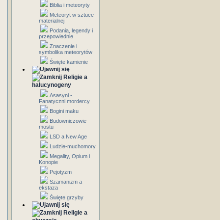
Biblia i meteoryty
Meteoryt w sztuce
materialnej
Podania, legendy i
przepowiednie
Znaczenie i
symbolika meteorytów
Święte kamienie
Religie a
halucynogeny
Asasyni -
Fanatyczni mordercy
Bogini maku
Budowniczowie
mostu
LSD a New Age
Ludzie-muchomory
Megality, Opium i
Konopie
Pejotyzm
Szamanizm a
ekstaza
Święte grzyby
Religie a