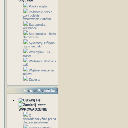
obyczaje
Polska wigilja
Poświęcić bożka,
czyli polskie
świętowanie Sobótki
Staropolska
Wielkanoc
Staropolskie - Boże
Narodzenie
Sylwestry, których
nigdy nie było
Walentynki - 14
lutego
Wielkanoc dawniej i
dziś
Wigilijne wierzenia
ludowe
Zapusty
Europa Pogańska
==>>
WPROWADZENIE
O
słowiańszczyźnie przed
chrześcijaństwem