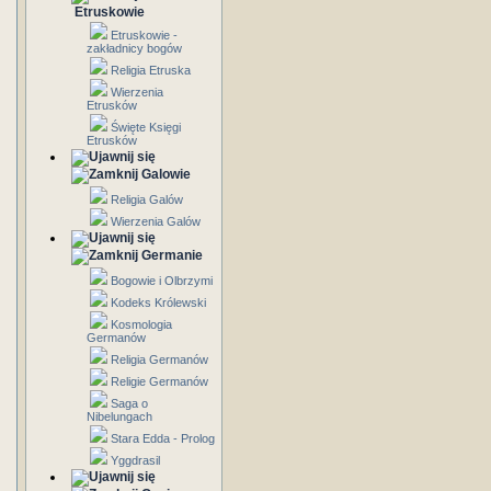
Etruskowie
Etruskowie -
zakładnicy bogów
Religia Etruska
Wierzenia
Etrusków
Święte Księgi
Etrusków
Galowie
Religia Galów
Wierzenia Galów
Germanie
Bogowie i Olbrzymi
Kodeks Królewski
Kosmologia
Germanów
Religia Germanów
Religie Germanów
Saga o
Nibelungach
Stara Edda - Prolog
Yggdrasil