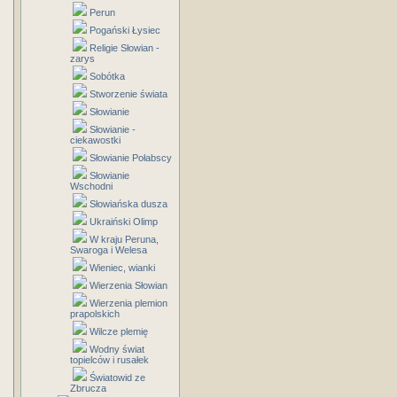
Perun
Pogański Łysiec
Religie Słowian -
zarys
Sobótka
Stworzenie świata
Słowianie
Słowianie -
ciekawostki
Słowianie Połabscy
Słowianie
Wschodni
Słowiańska dusza
Ukraiński Olimp
W kraju Peruna,
Swaroga i Welesa
Wieniec, wianki
Wierzenia Słowian
Wierzenia plemion
prapolskich
Wilcze plemię
Wodny świat
topielców i rusałek
Światowid ze
Zbrucza