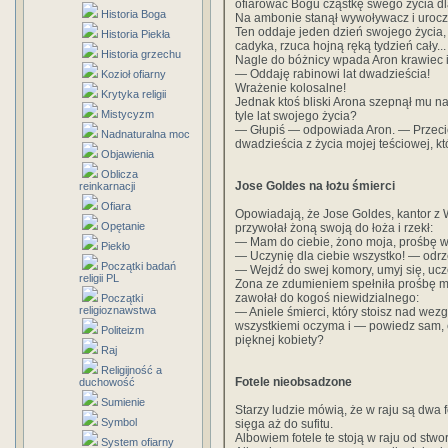
ofiarować Bogu cząstkę swego życia dl
Historia Boga
Na ambonie stanął wywoływacz i urocz
Ten oddaje jeden dzień swojego życia, ó
Historia Piekła
cadyka, rzuca hojną ręką tydzień cały...
Historia grzechu
Nagle do bóżnicy wpada Aron krawiec i
— Oddaję rabinowi lat dwadzieścia!
Kozioł ofiarny
Wrażenie kolosalne!
Krytyka religii
Jednak ktoś bliski Arona szepnął mu n
Mistycyzm
tyle lat swojego życia?
— Głupiś — odpowiada Aron. — Przecież
Nadnaturalna moc
dwadzieścia z życia mojej teściowej, kt
Objawienia
Oblicza
Jose Goldes na łożu śmierci
reinkarnacji
Ofiara
Opowiadają, że Jose Goldes, kantor z 
Opętanie
przywołał żoną swoją do łoża i rzekł:
— Mam do ciebie, żono moja, prośbę wi
Piekło
— Uczynię dla ciebie wszystko! — odrz
Początki badań
— Wejdź do swej komory, umyj się, ucze
religii PL
Zona ze zdumieniem spełniła prośbę mę
zawołał do kogoś niewidzialnego:
Początki
religioznawstwa
— Aniele śmierci, który stoisz nad wez
wszystkiemi oczyma i — powiedz sam, cz
Politeizm
pięknej kobiety?
Raj
Religijność a
Fotele nieobsadzone
duchowość
Sumienie
Starzy ludzie mówią, że w raju są dwa f
Symbol
sięga aż do sufitu.
Albowiem fotele te stoją w raju od stwor
System ofiarny