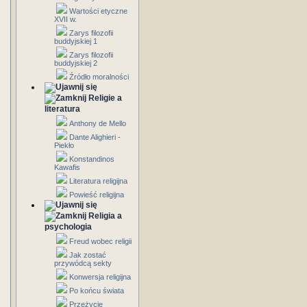
Wartości etyczne
XVII w.
Zarys filozofii
buddyjskiej 1
Zarys filozofii
buddyjskiej 2
Źródło moralności
Religie a
literatura
Anthony de Mello
Dante Alighieri -
Piekło
Konstandinos
Kawafis
Literatura religijna
Powieść religijna
Religia a
psychologia
Freud wobec religii
Jak zostać
przywódcą sekty
Konwersja religijna
Po końcu świata
Przeżycie