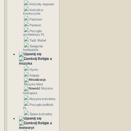
Kościoły słupowe
Kościół w
Kosieczynie
Paestum
Panteon
Początki
architektury PL
Tadż Mahal
Świątynie
buddyjskie
Religie a
muzyka
Hymn
Kolęda
Muzyka Wed
Muzyka
hebrajska
Muzyka kościelna
Początki polifonii
PL
Śpiew kościelny
Religie a
meteoryt