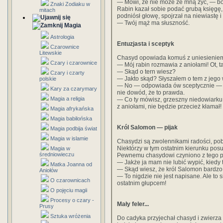
— Mówi, że nie może ze mną żyć, — bo
Znaki Zodiaku w
Rabin kazał sobie podać grubą księgę, 
mitach
podniósł głowę, spojrzał na niewiastę i 
— Twój mąż ma słuszność.
Magia
Astrologia
Entuzjasta i sceptyk
Czarownice
Litewskie
Chasyd opowiada komuś z uniesieniem
Czary i czarownice
— Mój rabin rozmawia z aniołami! Ot, ta
— Skąd o tern wiesz?
Czary i czarty
— Jakto skąd? Słyszałem o tem z jego 
polskie
— No — odpowiada ów sceptycznie — jeże
Kary za czarymary
nie dowód, że to prawda.
Magia a religia
— Co ty mówisz, grzeszny niedowiarku
z aniołami, nie będzie przecież kłamał!
Magia afrykańska
Magia babilońska
Król Salomon — pijak
Magia podbija świat
Magia w islamie
Chasydzi są zwolennikami radości, pob
Niektórzy w tym ostatnim kierunku pos
Magia w
średniowieczu
Pewnemu chasydowi czyniono z tego p
— Jakże ja mam nie lubić wypić, kiedy 
Matka Joanna od
— Skąd wiesz, że król Salomon bardzo 
Aniołów
— To nigdzie nie jest napisane. Ale to 
O czarownicach
ostatnim głupcem!
O pojęciu magii
Procesy o czary -
Mały feler...
Prusy
Sztuka wróżenia
Do cadyka przyjechał chasyd i zwierza 