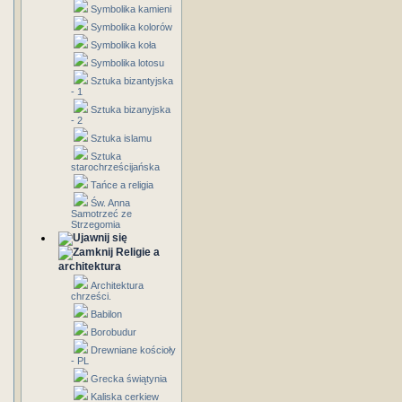
Symbolika kamieni
Symbolika kolorów
Symbolika koła
Symbolika lotosu
Sztuka bizantyjska
- 1
Sztuka bizanyjska
- 2
Sztuka islamu
Sztuka
starochrześcijańska
Tańce a religia
Św. Anna
Samotrzeć ze
Strzegomia
Religie a
architektura
Architektura
chrześci.
Babilon
Borobudur
Drewniane kościoły
- PL
Grecka świątynia
Kaliska cerkiew