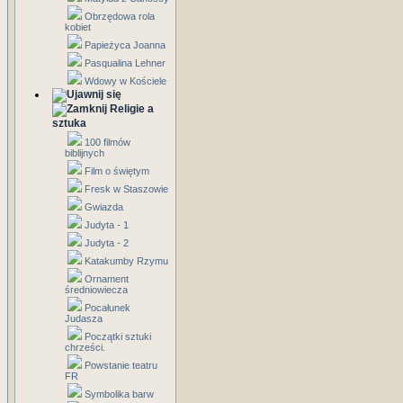
Obrzędowa rola
kobiet
Papieżyca Joanna
Pasqualina Lehner
Wdowy w Kościele
Religie a
sztuka
100 filmów
biblijnych
Film o świętym
Fresk w Staszowie
Gwiazda
Judyta - 1
Judyta - 2
Katakumby Rzymu
Ornament
średniowiecza
Pocałunek
Judasza
Początki sztuki
chrześci.
Powstanie teatru
FR
Symbolika barw