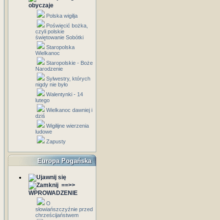
obyczaje
Polska wigilja
Poświęcić bożka,
czyli polskie
świętowanie Sobótki
Staropolska
Wielkanoc
Staropolskie - Boże
Narodzenie
Sylwestry, których
nigdy nie było
Walentynki - 14
lutego
Wielkanoc dawniej i
dziś
Wigilijne wierzenia
ludowe
Zapusty
Europa Pogańska
==>>
WPROWADZENIE
O
słowiańszczyźnie przed
chrześcijaństwem