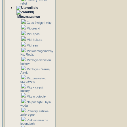
Rozwój historii
religii
Mitoznawstwo
Czas święty i mity
Mit grecki
Mit i epos
Mit i kultura
Mit i sen
Mit kosmogoniczny
Ks. Rodz.
Mitologia w historii
kultury
Mitologie Czarnej
Afryki
Mitoznawstwo
starożytne
Mity - część
kultury
Mity o potopie
Na początku była
woda
Potwory ludzko-
zwierzęce
Ptaki w mitach i
legendach