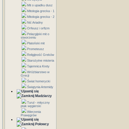
Mit o upadku dusz
Mitologia grecka - 1
Mitologia grecka - 2
Nić Ariadny
Orfeusz i orfizm
Pelazgijski mit o
stworzeniu
Platoński mit
Prometeusz
Religijność Greków
Starożytne misteria
Tajemnica Krety
Wróżbiarstwo w
Grecji
Świat homerycki
Świątynia Artemidy
Madziarzy
Turul - mityczny
ptak węgierski
Wierzenia
Prawęgrów
Połowcy