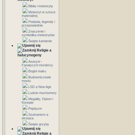
Biblia i meteoryty
Meteoryt w sztuce
materialnej
Podania, legendy i
przepowiednie
Znaczenie i
symbolika meteorytów
Święte kamienie
Religie a
halucynogeny
Asasyni -
Fanatyczni mordercy
Bogini maku
Budowniczowie
mostu
LSD a New Age
Ludzie-muchomory
Megality, Opium i
Konopie
Pejotyzm
Szamanizm a
ekstaza
Święte grzyby
Religie a