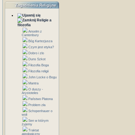
Zagadnienia Religijne
Religie a
filozofia
Anselm z
Cantenbury
Bóg Kartezjusza
Czym jest etyka?
Dobro i zlo
Duns Szkot
Filozofia Boga
Filozofia religii
John Locke o Bogu
Mantra
O duszy -
Arystoteles
Państwo Platona
Problem zła
Schopenhauer o
woli
Sen w którym
żyjemy
Traktat
ateologiczny