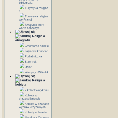
bibliografia
Turystyka religijna
1
Turystyka religijna
we Francji
Świątynie które
warto zobaczyć
Religia a
etnografia
Cmentarze polskie
Jajka wielkanocne
Podłaźniczka
Stary rok
Upiór!
Wampiry i Wilkołaki
Religie a
kobieta
7 kobiet Watykanu
Kobieta w
chrzescijaństwie
Kobieta w czasach
wypraw krzyżowych
Kobiety w Izraelu
Matylda z Canossy