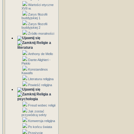
Wartości etyczne
XVII w.
Zarys filozofii
buddyjskiej 1
Zarys filozofii
buddyjskiej 2
Źródło moralności
Religie a
literatura
Anthony de Mello
Dante Alighieri -
Piekło
Konstandinos
Kawafis
Literatura religijna
Powieść religijna
Religia a
psychologia
Freud wobec religii
Jak zostać
przywódcą sekty
Konwersja religijna
Po końcu świata
Przeżycie