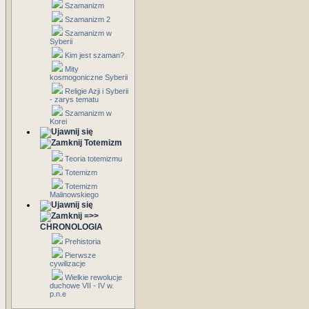
Szamanizm
Szamanizm 2
Szamanizm w
Syberii
Kim jest szaman?
Mity
kosmogoniczne Syberii
Religie Azji i Syberii
- zarys tematu
Szamanizm w
Korei
Totemizm
Teoria totemizmu
Totemizm
Totemizm
Malinowskiego
=>>
CHRONOLOGIA
Prehistoria
Pierwsze
cywilizacje
Wielkie rewolucje
duchowe VII - IV w.
p.n.e