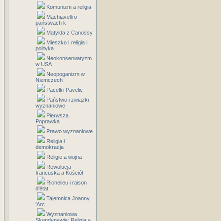
Komunizm a religia
Machiavelli o
państwach k
Matylda z Canossy
Mieszko I religia i
polityka
Neokonserwatyzm
w USA
Neopoganizm w
Niemczech
Pacelli i Pavelic
Państwo i związki
wyznaniowe
Pierwsza
Poprawka
Prawo wyznaniowe
Religia i
demokracja
Religie a wojna
Rewolucja
francuska a Kościół
Richelieu i raison
d'état
Tajemnica Joanny
'Arc
Wyznaniowa
Skandynawia: Religia a