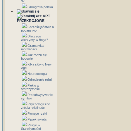
37
Bibliografia polska
=>> ART.
PRZEKROJOWE
Chrześcijaństwo a
pogaństwo
Dlaczego
wierzymy w Boga?
Gramatyka
moralności
Jak rodzili się
bogowie
Kilka słów o New
Age
Neuroteologia
Odrodzenie religii
Piekło w
starożytności
Przechwytywanie
symboli
Psychologiczne
źródła religijności
Płonące rzeki
Pępek świata
Religie w
Starożytności -