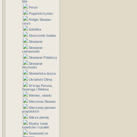
lata
Perun
Pogański Łysiec
Religie Słowian -
zarys
Sobótka
Stworzenie świata
Słowianie
Słowianie -
ciekawostki
Słowianie Połabscy
Słowianie
Wschodni
Słowiańska dusza
Ukraiński Olimp
W kraju Peruna,
Swaroga i Welesa
Wieniec, wianki
Wierzenia Słowian
Wierzenia plemion
prapolskich
Wilcze plemię
Wodny świat
topielców i rusałek
Światowid ze