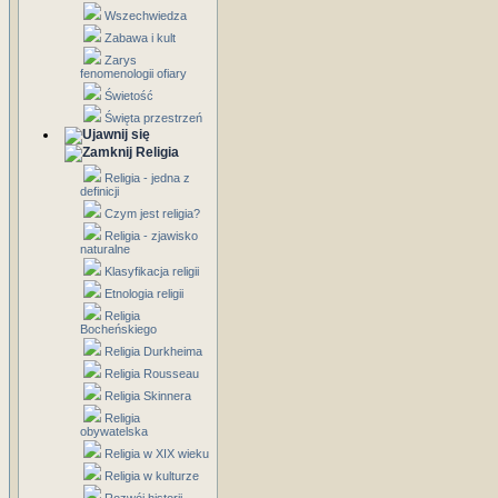
Wszechwiedza
Zabawa i kult
Zarys
fenomenologii ofiary
Świetość
Święta przestrzeń
Religia
Religia - jedna z
definicji
Czym jest religia?
Religia - zjawisko
naturalne
Klasyfikacja religii
Etnologia religii
Religia
Bocheńskiego
Religia Durkheima
Religia Rousseau
Religia Skinnera
Religia
obywatelska
Religia w XIX wieku
Religia w kulturze