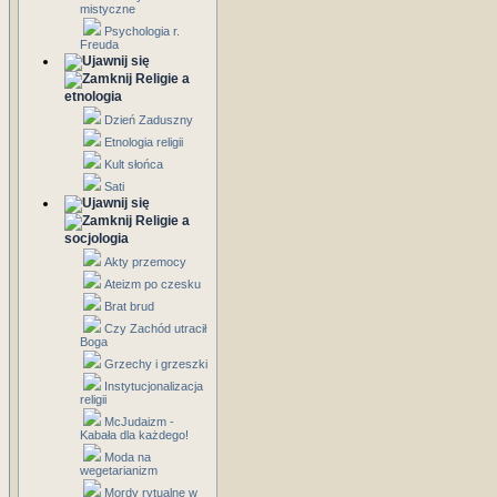
mistyczne
Psychologia r.
Freuda
Religie a
etnologia
Dzień Zaduszny
Etnologia religii
Kult słońca
Sati
Religie a
socjologia
Akty przemocy
Ateizm po czesku
Brat brud
Czy Zachód utracił
Boga
Grzechy i grzeszki
Instytucjonalizacja
religii
McJudaizm -
Kabała dla każdego!
Moda na
wegetarianizm
Mordy rytualne w