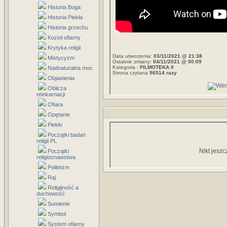
Historia Boga
Historia Piekła
Historia grzechu
Kozioł ofiarny
Krytyka religii
Data utworzenia:
03/11/2021 @ 21:38
Mistycyzm
Ostatnie zmiany:
04/11/2021 @ 00:09
Kategoria :
FILMOTEKA II
Nadnaturalna moc
Strona czytana
96514 razy
Objawienia
Oblicza
reinkarnacji
Ofiara
Opętanie
Piekło
Początki badań
religii PL
Nikt jeszc
Początki
religioznawstwa
Politeizm
Raj
Religijność a
duchowość
Sumienie
Symbol
System ofiarny