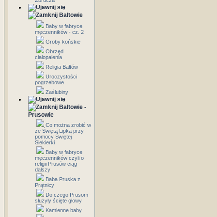
Zbrucza
Bałtowie
Baby w fabryce
męczenników - cz. 2
Groby końskie
Obrzęd
ciałopalenia
Religia Bałtów
Uroczystości
pogrzebowe
Zaślubiny
Bałtowie -
Prusowie
Co można zrobić w
ze Świętą Lipką przy
pomocy Świętej
Siekierki
Baby w fabryce
męczenników czyli o
religii Prusów ciąg
dalszy
Baba Pruska z
Prątnicy
Do czego Prusom
służyły ścięte głowy
Kamienne baby