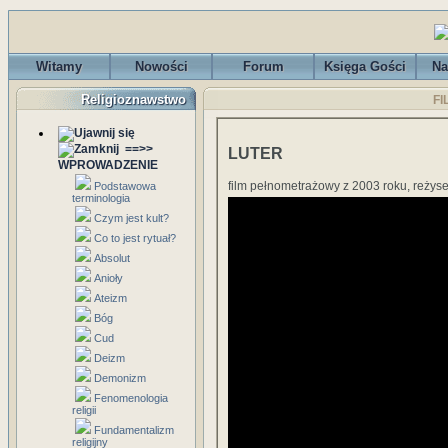
Witamy
Nowości
Forum
Księga Gości
Na
Religioznawstwo
FI
==>>
LUTER
WPROWADZENIE
film pełnometrażowy z 2003 roku, reżyseri
Podstawowa
terminologia
Czym jest kult?
Co to jest rytuał?
Absolut
Anioły
Ateizm
Bóg
Cud
Deizm
Demonizm
Fenomenologia
religii
Fundamentalizm
religijny