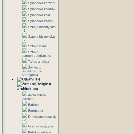
Symbolika kamieni
Symbolika kolorów
Symbolika koła
Symbolika lotosu
Sztuka bizantyjska
- 1
Sztuka bizanyjska
- 2
Sztuka islamu
Sztuka
starochrześcijańska
Tańce a religia
Św. Anna
Samotrzeć ze
Strzegomia
Religie a
architektura
Architektura
chrześci.
Babilon
Borobudur
Drewniane kościoły
- PL
Grecka świątynia
Kaliska cerkiew