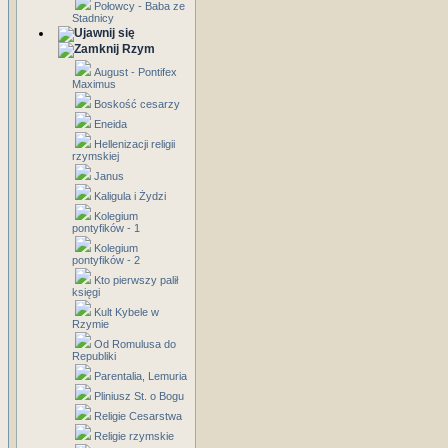
Połowcy - Baba ze
Stadnicy
Rzym
August - Pontifex
Maximus
Boskość cesarzy
Eneida
Hellenizacji religii
rzymskiej
Janus
Kaligula i Żydzi
Kolegium
pontyfików - 1
Kolegium
pontyfików - 2
Kto pierwszy palił
księgi
Kult Kybele w
Rzymie
Od Romulusa do
Republiki
Parentalia, Lemuria
Pliniusz St. o Bogu
Religie Cesarstwa
Religie rzymskie