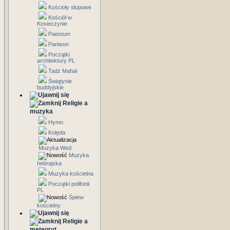
Kościoły słupowe
Kościół w
Kosieczynie
Paestum
Panteon
Początki
architektury PL
Tadż Mahal
Świątynie
buddyjskie
Religie a
muzyka
Hymn
Kolęda
Muzyka Wed
Muzyka
hebrajska
Muzyka kościelna
Początki polifonii
PL
Śpiew
kościelny
Religie a
meteoryt