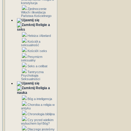
konstytucja
Zjednoczenie
Włoch i likwidacja
Państwa Kościelnego
Religie a
seks
Heloiza i Abelard
Kościół a
seksualność
Kościół i seks
Pesymizm
seksualny
Seks a celibat
Tantryczna
Psychologia
Seksualności
Religia a
nauka
Bóg a inteligencja
Choroba a religia w
antyku
Chronologia biblijna
Czy przed wielkim
wybuchem był Bóg?
Dlaczego jesteśmy