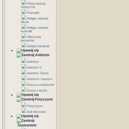
Partycypacja
mistyczna
Pramatki
Religie rodzime
Afryki
Religie rodzime
Australii
Wierzenia
pierwotne
Święte kamienie
Animizm
Animizm
Animizm 2
Animizm Tylora
Animizm i manizm
Dusza w animizmie
Dusze i duchy
Fetyszyzm
Fetyszyzm
Kult fetyszów
Szamanizm