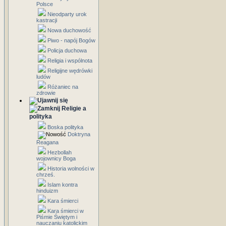
Polsce
Nieodparty urok
kastracji
Nowa duchowość
Piwo - napój Bogów
Policja duchowa
Religia i wspólnota
Religijne wędrówki
ludów
Różaniec na
zdrowie
Religie a
polityka
Boska polityka
Doktryna
Reagana
Hezbollah
wojownicy Boga
Historia wolności w
chrześ.
Islam kontra
hinduizm
Kara śmierci
Kara śmierci w
Piśmie Świętym i
nauczaniu katolickim