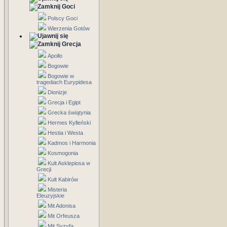
Goci
Polscy Goci
Wierzenia Gotów
Grecja
Apollo
Bogowie
Bogowie w
tragediach Eurypidesa
Dionizje
Grecja i Egipt
Grecka świątynia
Hermes Kylleński
Hestia i Westa
Kadmos i Harmonia
Kosmogonia
Kult Asklepiosa w
Grecji
Kult Kabirów
Misteria
Eleuzyjskie
Mit Adonisa
Mit Orfeusza
Mit Syzyfa