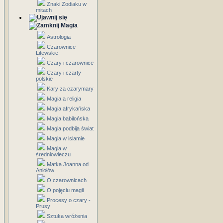
Znaki Zodiaku w
mitach
Magia
Astrologia
Czarownice
Litewskie
Czary i czarownice
Czary i czarty
polskie
Kary za czarymary
Magia a religia
Magia afrykańska
Magia babilońska
Magia podbija świat
Magia w islamie
Magia w
średniowieczu
Matka Joanna od
Aniołów
O czarownicach
O pojęciu magii
Procesy o czary -
Prusy
Sztuka wróżenia