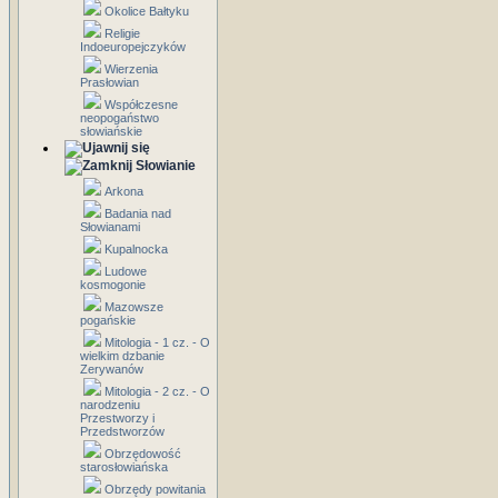
Okolice Bałtyku
Religie
Indoeuropejczyków
Wierzenia
Prasłowian
Współczesne
neopogaństwo
słowiańskie
Słowianie
Arkona
Badania nad
Słowianami
Kupalnocka
Ludowe
kosmogonie
Mazowsze
pogańskie
Mitologia - 1 cz. - O
wielkim dzbanie
Zerywanów
Mitologia - 2 cz. - O
narodzeniu
Przestworzy i
Przedstworzów
Obrzędowość
starosłowiańska
Obrzędy powitania