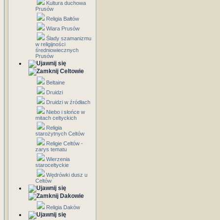
Kultura duchowa
Prusów
Religia Bałtów
Wiara Prusów
Ślady szamanizmu
w religijności
średniowiecznych
Prusów
Celtowie
Beltaine
Druidzi
Druidzi w źródłach
Niebo i słońce w
mitach celtyckich
Religia
starożytnych Celtów
Religie Celtów -
zarys tematu
Wierzenia
staroceltyckie
Wędrówki dusz u
Celtów
Dakowie
Religia Daków