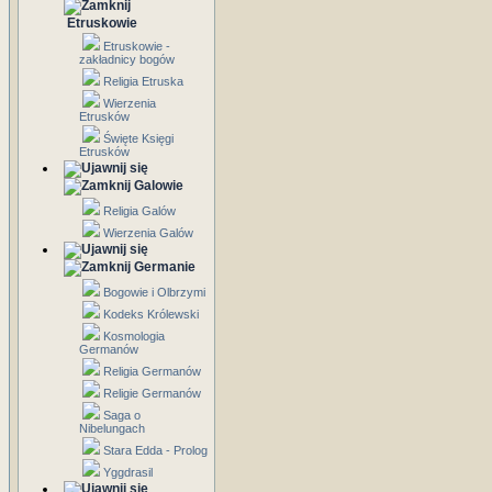
Etruskowie
Etruskowie -
zakładnicy bogów
Religia Etruska
Wierzenia
Etrusków
Święte Księgi
Etrusków
Galowie
Religia Galów
Wierzenia Galów
Germanie
Bogowie i Olbrzymi
Kodeks Królewski
Kosmologia
Germanów
Religia Germanów
Religie Germanów
Saga o
Nibelungach
Stara Edda - Prolog
Yggdrasil