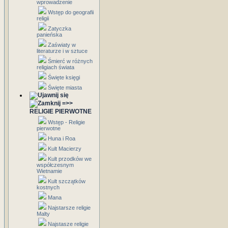
wprowadzenie
Wstęp do geografii
religii
Zatyczka
panieńska
Zaświaty w
literaturze i w sztuce
Śmierć w różnych
religiach świata
Święte księgi
Święte miasta
=>>
RELIGIE PIERWOTNE
Wstęp - Religie
pierwotne
Huna i Roa
Kult Macierzy
Kult przodków we
współczesnym
Wietnamie
Kult szczątków
kostnych
Mana
Najstarsze religie
Malty
Najstasze religie