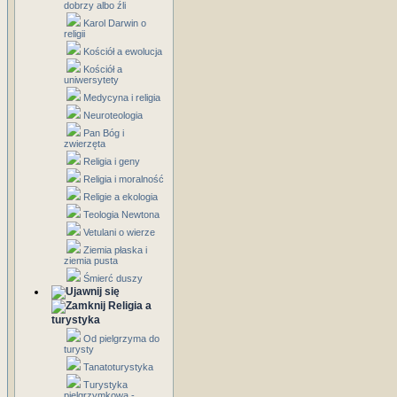
dobrzy albo źli
Karol Darwin o
religii
Kościół a ewolucja
Kościół a
uniwersytety
Medycyna i religia
Neuroteologia
Pan Bóg i
zwierzęta
Religia i geny
Religia i moralność
Religie a ekologia
Teologia Newtona
Vetulani o wierze
Ziemia płaska i
ziemia pusta
Śmierć duszy
Religia a
turystyka
Od pielgrzyma do
turysty
Tanatoturystyka
Turystyka
pielgrzymkowa -