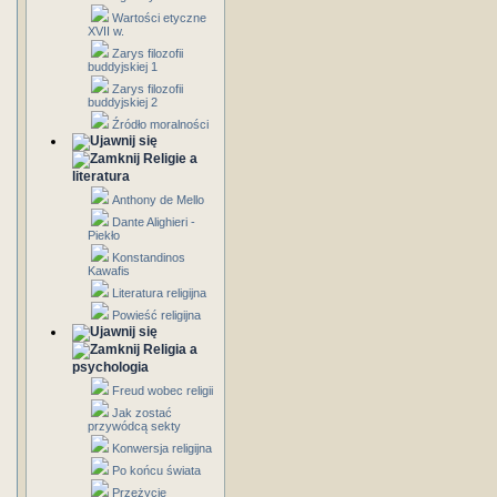
Wartości etyczne
XVII w.
Zarys filozofii
buddyjskiej 1
Zarys filozofii
buddyjskiej 2
Źródło moralności
Religie a
literatura
Anthony de Mello
Dante Alighieri -
Piekło
Konstandinos
Kawafis
Literatura religijna
Powieść religijna
Religia a
psychologia
Freud wobec religii
Jak zostać
przywódcą sekty
Konwersja religijna
Po końcu świata
Przeżycie