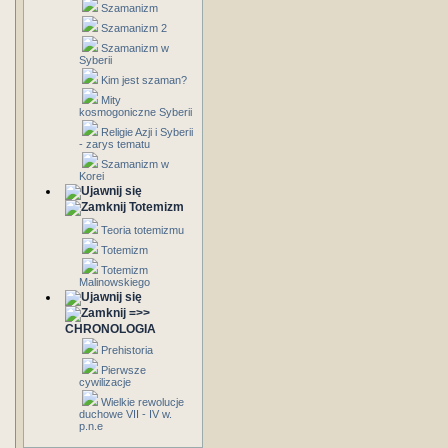
Szamanizm
Szamanizm 2
Szamanizm w
Syberii
Kim jest szaman?
Mity
kosmogoniczne Syberii
Religie Azji i Syberii
- zarys tematu
Szamanizm w
Korei
Totemizm
Teoria totemizmu
Totemizm
Totemizm
Malinowskiego
=>>
CHRONOLOGIA
Prehistoria
Pierwsze
cywilizacje
Wielkie rewolucje
duchowe VII - IV w.
p.n.e