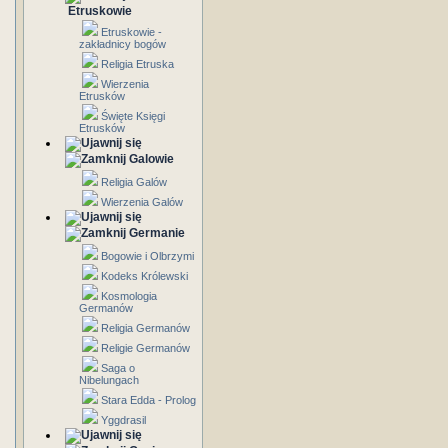
Etruskowie
Etruskowie -
zakładnicy bogów
Religia Etruska
Wierzenia
Etrusków
Święte Księgi
Etrusków
Galowie
Religia Galów
Wierzenia Galów
Germanie
Bogowie i Olbrzymi
Kodeks Królewski
Kosmologia
Germanów
Religia Germanów
Religie Germanów
Saga o
Nibelungach
Stara Edda - Prolog
Yggdrasil