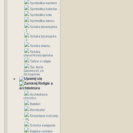
Symbolika kamieni
Symbolika kolorów
Symbolika koła
Symbolika lotosu
Sztuka bizantyjska
- 1
Sztuka bizanyjska
- 2
Sztuka islamu
Sztuka
starochrześcijańska
Tańce a religia
Św. Anna
Samotrzeć ze
Strzegomia
Religie a
architektura
Architektura
chrześci.
Babilon
Borobudur
Drewniane kościoły
- PL
Grecka świątynia
Kaliska cerkiew