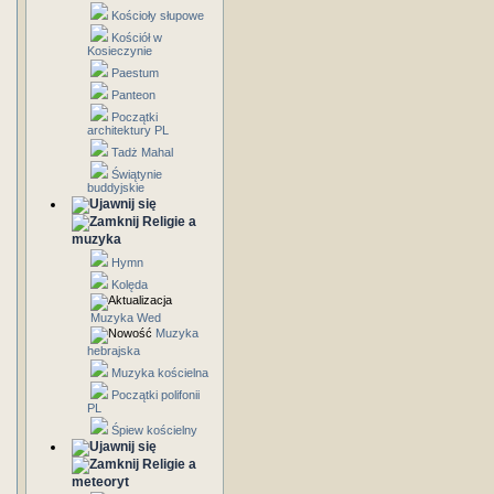
Kościoły słupowe
Kościół w
Kosieczynie
Paestum
Panteon
Początki
architektury PL
Tadż Mahal
Świątynie
buddyjskie
Religie a
muzyka
Hymn
Kolęda
Muzyka Wed
Muzyka
hebrajska
Muzyka kościelna
Początki polifonii
PL
Śpiew kościelny
Religie a
meteoryt