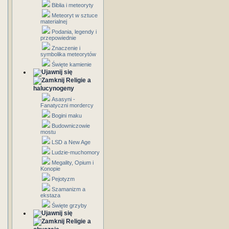
Biblia i meteoryty
Meteoryt w sztuce
materialnej
Podania, legendy i
przepowiednie
Znaczenie i
symbolika meteorytów
Święte kamienie
Religie a
halucynogeny
Asasyni -
Fanatyczni mordercy
Bogini maku
Budowniczowie
mostu
LSD a New Age
Ludzie-muchomory
Megality, Opium i
Konopie
Pejotyzm
Szamanizm a
ekstaza
Święte grzyby
Religie a