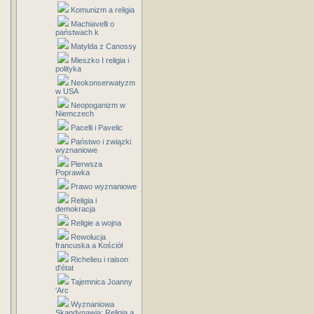
Komunizm a religia
Machiavelli o
państwach k
Matylda z Canossy
Mieszko I religia i
polityka
Neokonserwatyzm
w USA
Neopoganizm w
Niemczech
Pacelli i Pavelic
Państwo i związki
wyznaniowe
Pierwsza
Poprawka
Prawo wyznaniowe
Religia i
demokracja
Religie a wojna
Rewolucja
francuska a Kościół
Richelieu i raison
d'état
Tajemnica Joanny
'Arc
Wyznaniowa
Skandynawia: Religia a