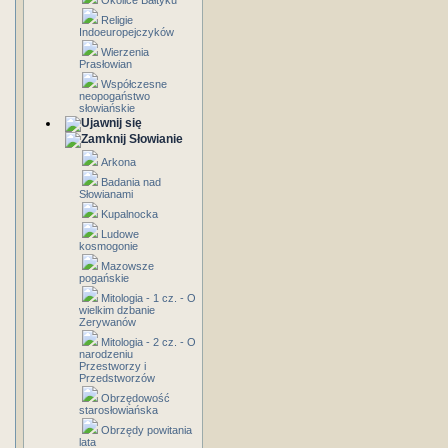
Okolice Bałtyku
Religie
Indoeuropejczyków
Wierzenia
Prasłowian
Współczesne
neopogaństwo
słowiańskie
Słowianie
Arkona
Badania nad
Słowianami
Kupalnocka
Ludowe
kosmogonie
Mazowsze
pogańskie
Mitologia - 1 cz. - O
wielkim dzbanie
Zerywanów
Mitologia - 2 cz. - O
narodzeniu
Przestworzy i
Przedstworzów
Obrzędowość
starosłowiańska
Obrzędy powitania
lata