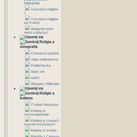
bibliografia
Turystyka religijna
1
Turystyka religijna
we Francji
Świątynie które
warto zobaczyć
Religia a
etnografia
Cmentarze polskie
Jajka wielkanocne
Podłaźniczka
Stary rok
Upiór!
Wampiry i Wilkołaki
Religie a
kobieta
7 kobiet Watykanu
Kobieta w
chrzescijaństwie
Kobieta w czasach
wypraw krzyżowych
Kobiety w Izraelu
Matylda z Canossy