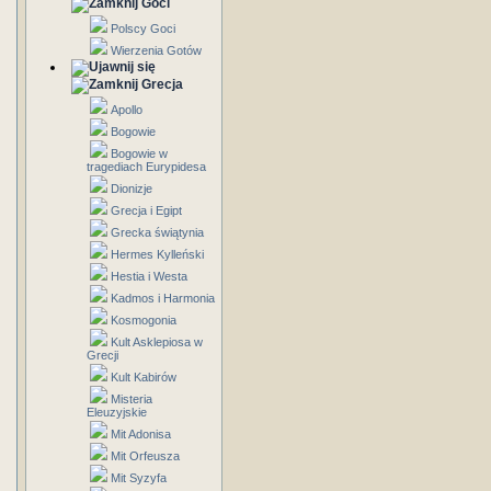
Goci
Polscy Goci
Wierzenia Gotów
Grecja
Apollo
Bogowie
Bogowie w
tragediach Eurypidesa
Dionizje
Grecja i Egipt
Grecka świątynia
Hermes Kylleński
Hestia i Westa
Kadmos i Harmonia
Kosmogonia
Kult Asklepiosa w
Grecji
Kult Kabirów
Misteria
Eleuzyjskie
Mit Adonisa
Mit Orfeusza
Mit Syzyfa