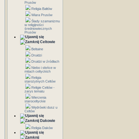
Prusów
Religia Bałtów
Wiara Prusów
Ślady szamanizmu
w religijności
średniowiecznych
Prusów
Celtowie
Beltaine
Druidzi
Druidzi w źródłach
Niebo i słońce w
mitach celtyckich
Religia
starożytnych Celtów
Religie Celtów -
zarys tematu
Wierzenia
staroceltyckie
Wędrówki dusz u
Celtów
Dakowie
Religia Daków