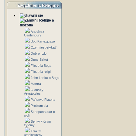
Zagadnienia Religijne
Religie a
filozofia
Anselm z
Cantenbury
Bóg Kartezjusza
Czym jest etyka?
Dobro i zlo
Duns Szkot
Filozofia Boga
Filozofia religii
John Locke o Bogu
Mantra
O duszy -
Arystoteles
Państwo Platona
Problem zła
Schopenhauer o
woli
Sen w którym
żyjemy
Traktat
ateologiczny