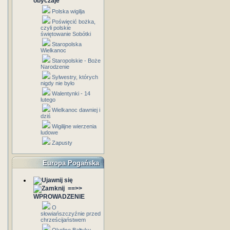
obyczaje
Polska wigilja
Poświęcić bożka,
czyli polskie
świętowanie Sobótki
Staropolska
Wielkanoc
Staropolskie - Boże
Narodzenie
Sylwestry, których
nigdy nie było
Walentynki - 14
lutego
Wielkanoc dawniej i
dziś
Wigilijne wierzenia
ludowe
Zapusty
Europa Pogańska
==>>
WPROWADZENIE
O
słowiańszczyźnie przed
chrześcijaństwem