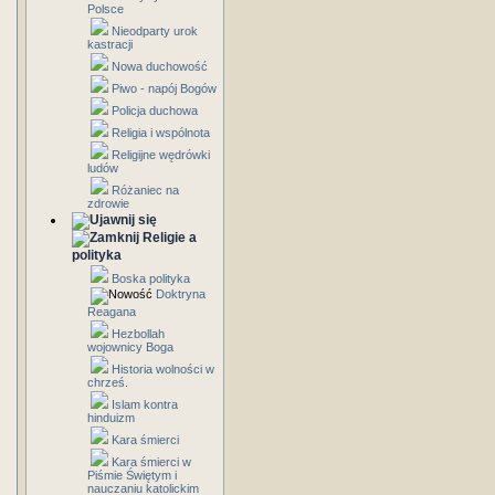
Polsce
Nieodparty urok
kastracji
Nowa duchowość
Piwo - napój Bogów
Policja duchowa
Religia i wspólnota
Religijne wędrówki
ludów
Różaniec na
zdrowie
Religie a
polityka
Boska polityka
Doktryna
Reagana
Hezbollah
wojownicy Boga
Historia wolności w
chrześ.
Islam kontra
hinduizm
Kara śmierci
Kara śmierci w
Piśmie Świętym i
nauczaniu katolickim