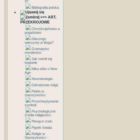
37
Bibliografia polska
=>> ART.
PRZEKROJOWE
Chrześcijaństwo a
pogaństwo
Dlaczego
wierzymy w Boga?
Gramatyka
moralności
Jak rodzili się
bogowie
Kilka słów o New
Age
Neuroteologia
Odrodzenie religii
Piekło w
starożytności
Przechwytywanie
symboli
Psychologiczne
źródła religijności
Płonące rzeki
Pępek świata
Religie w
Starożytności -