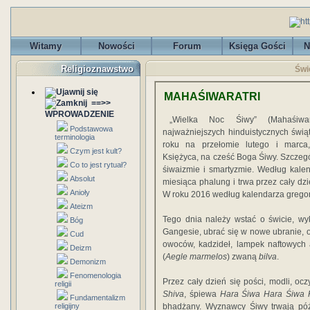
Witamy
Nowości
Forum
Księga Gości
N
Religioznawstwo
Świ
MAHAŚIWARATRI
==>>
WPROWADZENIE
„Wielka Noc Śiwy” (Mahaśiwa
Podstawowa
najważniejszych hinduistycznych świą
terminologia
roku na przełomie lutego i marc
Czym jest kult?
Księżyca, na cześć Boga Śiwy. Szcze
Co to jest rytuał?
śiwaizmie i smartyzmie. Według kale
Absolut
miesiąca phalung i trwa przez cały dz
Anioły
W roku 2016 według kalendarza gregor
Ateizm
Tego dnia należy wstać o świcie, wyk
Bóg
Gangesie, ubrać się w nowe ubranie, od
Cud
owoców, kadzideł, lampek naftowych a
Deizm
(
Aegle marmelos
) zwaną
bilva
.
Demonizm
Fenomenologia
Przez cały dzień się pości, modli, o
religii
Shiva
, śpiewa
Hara Śiwa Hara Śiwa 
Fundamentalizm
religijny
bhadżany. Wyznawcy Śiwy trwają póź