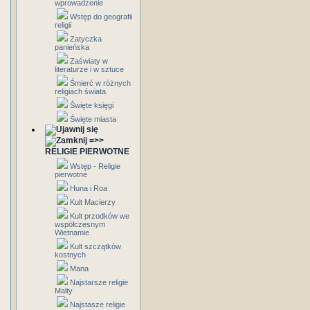
wprowadzenie
Wstęp do geografii
religii
Zatyczka
panieńska
Zaświaty w
literaturze i w sztuce
Śmierć w różnych
religiach świata
Święte księgi
Święte miasta
=>>
RELIGIE PIERWOTNE
Wstęp - Religie
pierwotne
Huna i Roa
Kult Macierzy
Kult przodków we
współczesnym
Wietnamie
Kult szczątków
kostnych
Mana
Najstarsze religie
Malty
Najstasze religie