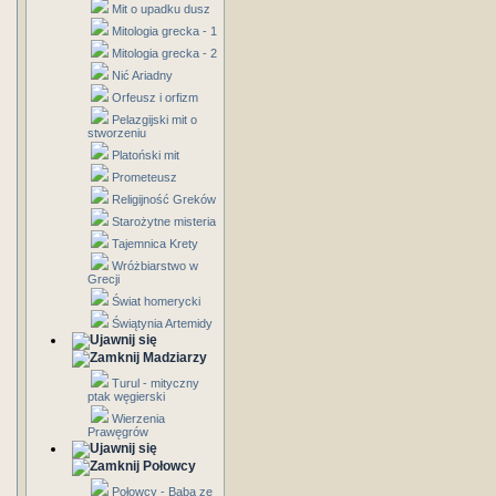
Mit o upadku dusz
Mitologia grecka - 1
Mitologia grecka - 2
Nić Ariadny
Orfeusz i orfizm
Pelazgijski mit o
stworzeniu
Platoński mit
Prometeusz
Religijność Greków
Starożytne misteria
Tajemnica Krety
Wróżbiarstwo w
Grecji
Świat homerycki
Świątynia Artemidy
Madziarzy
Turul - mityczny
ptak węgierski
Wierzenia
Prawęgrów
Połowcy
Połowcy - Baba ze