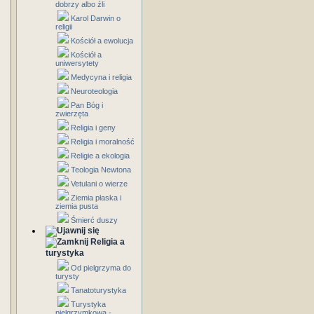
dobrzy albo źli
Karol Darwin o
religii
Kościół a ewolucja
Kościół a
uniwersytety
Medycyna i religia
Neuroteologia
Pan Bóg i
zwierzęta
Religia i geny
Religia i moralność
Religie a ekologia
Teologia Newtona
Vetulani o wierze
Ziemia płaska i
ziemia pusta
Śmierć duszy
Religia a
turystyka
Od pielgrzyma do
turysty
Tanatoturystyka
Turystyka
pielgrzymkowa -