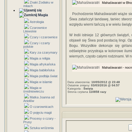
Znaki Zodiaku w
Mahaśiwaratri w Bhop
mitach
Pochodzenie Mahaśiwaratri wiąże się
Magia
Śiwa zatańczył tandawę, taniec stworze
Astrologia
względu wierni tańczą a w wielu świąt
Czarownice
Litewskie
W Indii istnieje 12 głównych świątyń
Czary i czarownice
objawił się Śiwa pod postacią lingi. 
Czary i czarty
Bogu. Wszystkie dekoruje się girlan
polskie
odświętnie przystraja w kolorowe ilum
Kary za czarymary
wiernych, często całymi rodzinami. W ni
Magia a religia
Magia afrykańska
Mahaśiwaratri - nocne
Magia babilońska
Magia podbija świat
Magia w islamie
Data utworzenia:
10/05/2012 @ 23:48
Ostatnie zmiany:
03/03/2016 @ 04:57
Magia w
Kategoria :
Święta
średniowieczu
Strona czytana
110858 razy
Matka Joanna od
Aniołów
O czarownicach
O pojęciu magii
Procesy o czary -
Prusy
Sztuka wróżenia