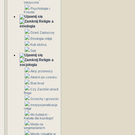
mistyczne
Psychologia r.
Freuda
Religie a
etnologia
Dzień Zaduszny
Etnologia religii
Kult słońca
Sati
Religie a
socjologia
Akty przemocy
Ateizm po czesku
Brat brud
Czy Zachód utracił
Boga
Grzechy i grzeszki
Instytucjonalizacja
religii
McJudaizm -
Kabała dla każdego!
Moda na
wegetarianizm
Mordy rytualne w