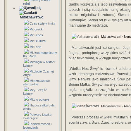
Rozwój historii
religii
Sadhu korzystają z tego zezwolenia od
tutkach i piją specjalnie na tę okaz
mleka, migdałów i szafranu). Śiwaic
Mitoznawstwo
Himalajów. Sadhu od kilku tysięcy lat 
Czas święty i mity
marihuanę do medytacji.
Mit grecki
Mit i epos
Mahaśiwaratri - Nepa
Mit i kultura
Mit i sen
Mahaśiwaratri jest też świętem Jog
Mit kosmogoniczny
Jogina, protoplastę wszystkich szkół 
Ks. Rodz.
pijąc tylko wodę, a w ciągu nocy czuwaj
Mitologia w historii
kultury
„Wielka Noc Śiwy” to również celebra
Mitologie Czarnej
wzór idealnego małżeństwa. Parwati je
Afryki
Umy. Parwati jako małżonką Śiwy per
Mitoznawstwo
starożytne
Bogini Matka. Święto ma więc szczegó
męża, mężatki o szczęście w małżeń
Mity - część
kultury
względu uroczystości są obchodzone ta
Mity o potopie
Na początku była
Mahaśiwaratri - Allah
woda
Potwory ludzko-
Podczas procesji w wielu miastach j
zwierzęce
scenki z życia Śiwy. Dzieci przebiera s
Ptaki w mitach i
legendach