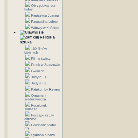
Obrzędowa rola
kobiet
Papieżyca Joanna
Pasqualina Lehner
Wdowy w Kościele
Religie a
sztuka
100 filmów
biblijnych
Film o świętym
Fresk w Staszowie
Gwiazda
Judyta - 1
Judyta - 2
Katakumby Rzymu
Ornament
średniowiecza
Pocałunek
Judasza
Początki sztuki
chrześci.
Powstanie teatru
FR
Symbolika barw