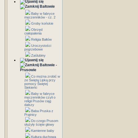
Bałtowie
Baby w fabryce
męczenników - cz. 2
Groby końskie
Obrzęd
ciałopalenia
Religia Bałtów
Uroczystości
pogrzebowe
Zaślubiny
Bałtowie -
Prusowie
Co można zrobić w
ze Świętą Lipką przy
pomocy Świętej
Siekierki
Baby w fabryce
męczenników czyli o
religii Prusów ciąg
dalszy
Baba Pruska z
Prątnicy
Do czego Prusom
służyły ścięte głowy
Kamienne baby
Kultura duchowa