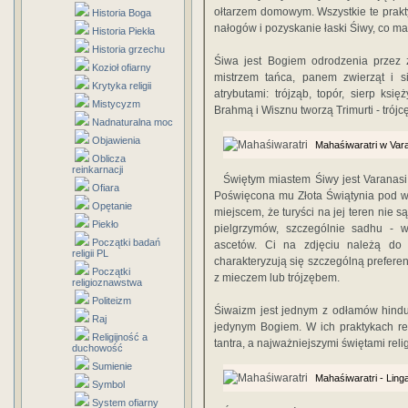
ołtarzem domowym. Wszystkie te prakt
Historia Boga
nałogów i pozyskanie łaski Śiwy, co m
Historia Piekła
Historia grzechu
Śiwa jest Bogiem odrodzenia przez z
Kozioł ofiarny
mistrzem tańca, panem zwierząt i si
Krytyka religii
atrybutami: trójząb, topór, sierp k
Mistycyzm
Brahmą i Wisznu tworzą Trimurti - trójc
Nadnaturalna moc
Objawienia
Mahaśiwaratri w Var
Oblicza
reinkarnacji
Świętym miastem Śiwy jest Varanasi
Ofiara
Poświęcona mu Złota Świątynia pod w
Opętanie
miejscem, że turyści na jej teren nie 
Piekło
pielgrzymów, szczególnie sadhu - 
Początki badań
ascetów. Ci na zdjęciu należą do
religii PL
charakteryzują się szczególną preferen
Początki
z mieczem lub trójzębem.
religioznawstwa
Politeizm
Śiwaizm jest jednym z odłamów hindu
Raj
jedynym Bogiem. W ich praktykach rel
Religijność a
tantra, a najważniejszymi świętami reli
duchowość
Sumienie
Mahaśiwaratri - Ling
Symbol
System ofiarny