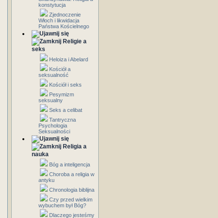
konstytucja
Zjednoczenie
Włoch i likwidacja
Państwa Kościelnego
Religie a
seks
Heloiza i Abelard
Kościół a
seksualność
Kościół i seks
Pesymizm
seksualny
Seks a celibat
Tantryczna
Psychologia
Seksualności
Religia a
nauka
Bóg a inteligencja
Choroba a religia w
antyku
Chronologia biblijna
Czy przed wielkim
wybuchem był Bóg?
Dlaczego jesteśmy