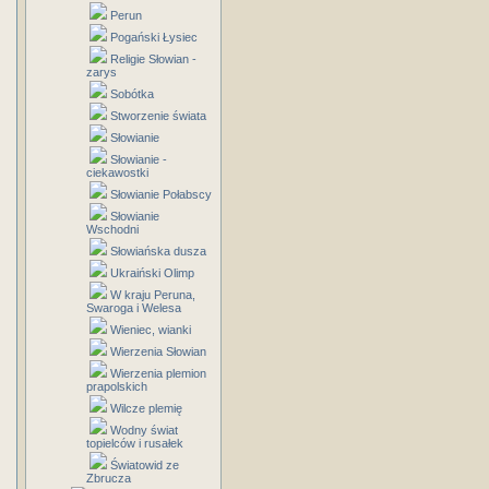
Perun
Pogański Łysiec
Religie Słowian -
zarys
Sobótka
Stworzenie świata
Słowianie
Słowianie -
ciekawostki
Słowianie Połabscy
Słowianie
Wschodni
Słowiańska dusza
Ukraiński Olimp
W kraju Peruna,
Swaroga i Welesa
Wieniec, wianki
Wierzenia Słowian
Wierzenia plemion
prapolskich
Wilcze plemię
Wodny świat
topielców i rusałek
Światowid ze
Zbrucza