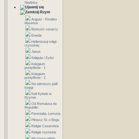
Stadnicy
Rzym
August - Pontifex
Maximus
Boskość cesarzy
Eneida
Hellenizacji religii
rzymskiej
Janus
Kaligula i Żydzi
Kolegium
pontyfików - 1
Kolegium
pontyfików - 2
Kto pierwszy palił
księgi
Kult Kybele w
Rzymie
Od Romulusa do
Republiki
Parentalia, Lemuria
Pliniusz St. o Bogu
Religie Cesarstwa
Religie rzymskie
Wczesna religia