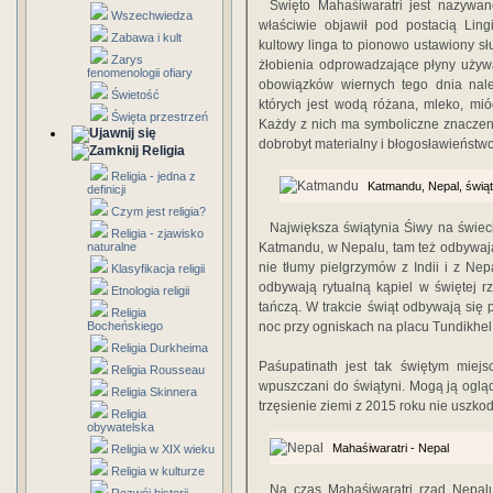
Święto Mahaśiwaratri jest nazywan
Wszechwiedza
właściwie objawił pod postacią Lin
Zabawa i kult
kultowy linga to pionowo ustawiony sł
Zarys
żłobienia odprowadzające płyny uż
fenomenologii ofiary
obowiązków wiernych tego dnia nale
Świetość
których jest wodą różana, mleko, mió
Święta przestrzeń
Każdy z nich ma symboliczne znaczeni
dobrobyt materialny i błogosławieństwo
Religia
Religia - jedna z
Katmandu, Nepal, świąt
definicji
Czym jest religia?
Największa świątynia Śiwy na świeci
Religia - zjawisko
naturalne
Katmandu, w Nepalu, tam też odbywają
nie tłumy pielgrzymów z Indii i z Nep
Klasyfikacja religii
odbywają rytualną kąpiel w świętej r
Etnologia religii
tańczą. W trakcie świąt odbywają się p
Religia
Bocheńskiego
noc przy ogniskach na placu Tundikhel,
Religia Durkheima
Paśupatinath jest tak świętym miejs
Religia Rousseau
wpuszczani do świątyni. Mogą ją oglą
Religia Skinnera
trzęsienie ziemi z 2015 roku nie uszko
Religia
obywatelska
Mahaśiwaratri - Nepal
Religia w XIX wieku
Religia w kulturze
Na czas Mahaśiwaratri rząd Nepal