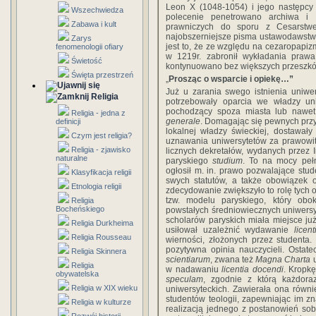
Leon X (1048-1054) i jego następcy 
Wszechwiedza
polecenie penetrowano archiwa i 
Zabawa i kult
prawniczych do sporu z Cesars
najobszerniejsze pisma ustawodawstwa
Zarys
jest to, że ze względu na cezaropapizm
fenomenologii ofiary
w 1219r. zabronił wykładania prawa
Świetość
kontynuowano bez większych przeszkó
Święta przestrzeń
„
Prosząc o wsparcie i opiekę…”
Już u zarania swego istnienia uniwer
Religia
potrzebowały oparcia we władzy uni
pochodzący spoza miasta lub nawet
Religia - jedna z
generale
. Domagając się pewnych prz
definicji
lokalnej władzy świeckiej, dostawały
Czym jest religia?
uznawania uniwersytetów za prawowit
Religia - zjawisko
licznych dekretałów, wydanych przez In
naturalne
paryskiego
studium
. To na mocy peł
ogłosił m. in. prawo pozwalające st
Klasyfikacja religii
swych statutów, a także obowiązek o
Etnologia religii
zdecydowanie zwiększyło to rolę tych 
tzw. modelu paryskiego, który obo
Religia
Bocheńskiego
powstałych średniowiecznych uniwersyt
scholarów paryskich miała miejsce już
Religia Durkheima
usiłował uzależnić wydawanie
licen
Religia Rousseau
wierności, złożonych przez studenta.
pozytywna opinia nauczycieli. Ostate
Religia Skinnera
scientiarum
, zwana też
Magna Charta
u
Religia
w nadawaniu
licentia docendi
. Kropkę
obywatelska
speculam
, zgodnie z którą każdor
Religia w XIX wieku
uniwersyteckich. Zawierała ona równi
studentów teologii, zapewniając im z
Religia w kulturze
realizacją jednego z postanowień sob