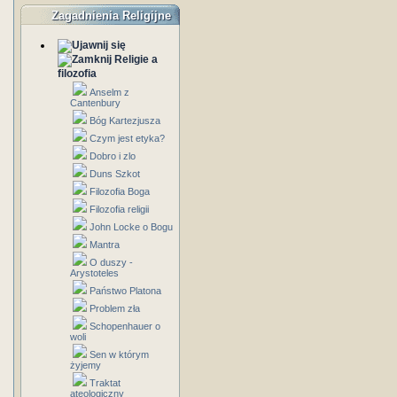
Zagadnienia Religijne
Religie a
filozofia
Anselm z
Cantenbury
Bóg Kartezjusza
Czym jest etyka?
Dobro i zlo
Duns Szkot
Filozofia Boga
Filozofia religii
John Locke o Bogu
Mantra
O duszy -
Arystoteles
Państwo Platona
Problem zła
Schopenhauer o
woli
Sen w którym
żyjemy
Traktat
ateologiczny