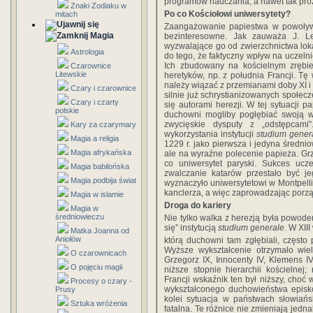
programów nauczania, a nawet tak proza
Znaki Zodiaku w
Po co Kościołowi uniwersytety?
mitach
Zaangażowanie papiestwa w powoływ
Magia
bezinteresowne. Jak zauważa J. Le
wyzwalające go od zwierzchnictwa lok
Astrologia
do tego, że faktyczny wpływ na uczelni
Ich zbudowany na kościelnym zrębie
Czarownice
Litewskie
heretyków, np. z południa Francji. T
należy wiązać z przemianami doby XI i 
Czary i czarownice
silnie już schrystianizowanych społec
Czary i czarty
się autorami herezji. W tej sytuacji 
polskie
duchowni mogliby pogłębiać swoją wi
zwycięskie dysputy z „odstępcami
Kary za czarymary
wykorzystania instytucji
studium gener
Magia a religia
1229 r. jako pierwsza i jedyna średni
Magia afrykańska
ale na wyraźne polecenie papieża. Gr
co uniwersytet paryski. Sukces ucz
Magia babilońska
zwalczanie katarów przestało być 
Magia podbija świat
wyznaczyło uniwersytetowi w Montpellie
kanclerza, a więc zaprowadzając porz
Magia w islamie
Droga do kariery
Magia w
średniowieczu
Nie tylko walka z herezją była powode
się” instytucją
studium generale
. W XII
Matka Joanna od
Aniołów
którą duchowni tam zgłębiali, często 
Wyższe wykształcenie otrzymało wiel
O czarownicach
Grzegorz IX, Innocenty IV, Klemens I
O pojęciu magii
niższe stopnie hierarchii kościelnej
Francji wskaźnik ten był niższy, choć
Procesy o czary -
wykształconego duchowieństwa episkop
Prusy
kolei sytuacja w państwach słowiań
Sztuka wróżenia
fatalna. Te różnice nie zmieniają jedn