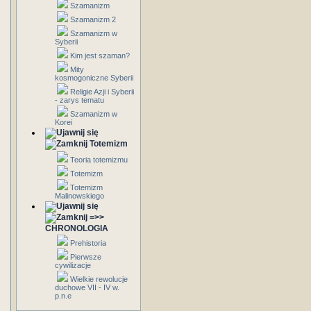
Szamanizm
Szamanizm 2
Szamanizm w
Syberii
Kim jest szaman?
Mity
kosmogoniczne Syberii
Religie Azji i Syberii
- zarys tematu
Szamanizm w
Korei
Totemizm
Teoria totemizmu
Totemizm
Totemizm
Malinowskiego
=>>
CHRONOLOGIA
Prehistoria
Pierwsze
cywilizacje
Wielkie rewolucje
duchowe VII - IV w.
p.n.e