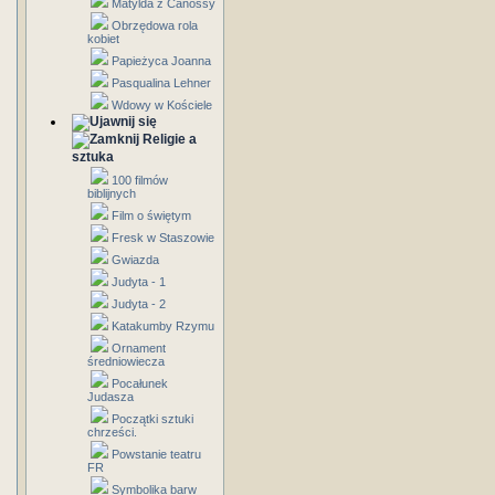
Matylda z Canossy
Obrzędowa rola
kobiet
Papieżyca Joanna
Pasqualina Lehner
Wdowy w Kościele
Religie a
sztuka
100 filmów
biblijnych
Film o świętym
Fresk w Staszowie
Gwiazda
Judyta - 1
Judyta - 2
Katakumby Rzymu
Ornament
średniowiecza
Pocałunek
Judasza
Początki sztuki
chrześci.
Powstanie teatru
FR
Symbolika barw