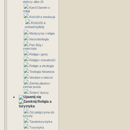
dobrzy albo źli
Karol Darwin o
religii
Kościół a ewolucja
Kościół a
uniwersytety
Medycyna i religia
Neuroteologia
Pan Bóg i
zwierzęta
Religia i geny
Religia i moralność
Religie a ekologia
Teologia Newtona
Vetulani o wierze
Ziemia płaska i
ziemia pusta
Śmierć duszy
Religia a
turystyka
Od pielgrzyma do
turysty
Tanatoturystyka
Turystyka