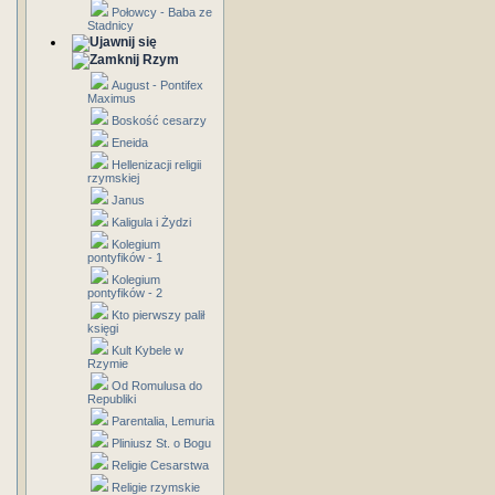
Połowcy - Baba ze
Stadnicy
Rzym
August - Pontifex
Maximus
Boskość cesarzy
Eneida
Hellenizacji religii
rzymskiej
Janus
Kaligula i Żydzi
Kolegium
pontyfików - 1
Kolegium
pontyfików - 2
Kto pierwszy palił
księgi
Kult Kybele w
Rzymie
Od Romulusa do
Republiki
Parentalia, Lemuria
Pliniusz St. o Bogu
Religie Cesarstwa
Religie rzymskie