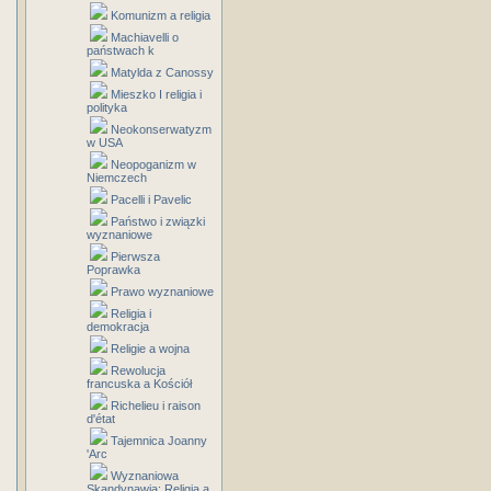
Komunizm a religia
Machiavelli o
państwach k
Matylda z Canossy
Mieszko I religia i
polityka
Neokonserwatyzm
w USA
Neopoganizm w
Niemczech
Pacelli i Pavelic
Państwo i związki
wyznaniowe
Pierwsza
Poprawka
Prawo wyznaniowe
Religia i
demokracja
Religie a wojna
Rewolucja
francuska a Kościół
Richelieu i raison
d'état
Tajemnica Joanny
'Arc
Wyznaniowa
Skandynawia: Religia a