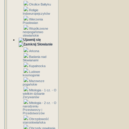
Okolice Bałtyku
Religie
Indoeuropejczyków
Wierzenia
Prasłowian
Współczesne
neopogaństwo
słowiańskie
Słowianie
Arkona
Badania nad
Słowianami
Kupalnocka
Ludowe
kosmogonie
Mazowsze
pogańskie
Mitologia - 1 cz. - O
wielkim dzbanie
Zerywanów
Mitologia - 2 cz. - O
narodzeniu
Przestworzy i
Przedstworzów
Obrzędowość
starosłowiańska
Obrzędy powitania