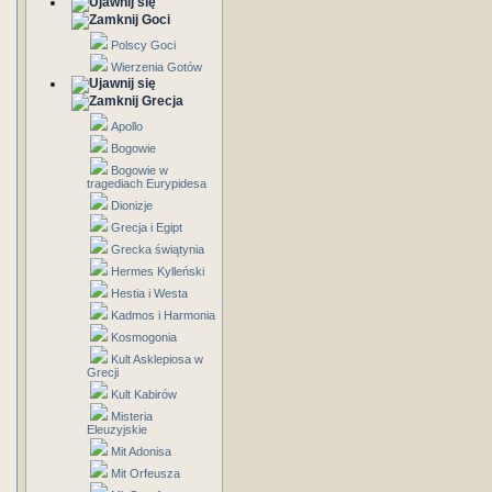
Goci
Polscy Goci
Wierzenia Gotów
Grecja
Apollo
Bogowie
Bogowie w
tragediach Eurypidesa
Dionizje
Grecja i Egipt
Grecka świątynia
Hermes Kylleński
Hestia i Westa
Kadmos i Harmonia
Kosmogonia
Kult Asklepiosa w
Grecji
Kult Kabirów
Misteria
Eleuzyjskie
Mit Adonisa
Mit Orfeusza