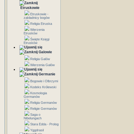
Etruskowie
Etruskowie -
zakładnicy bogów
Religia Etruska
Wierzenia
Etrusków
Święte Księgi
Etrusków
Galowie
Religia Galów
Wierzenia Galów
Germanie
Bogowie i Olbrzymi
Kodeks Królewski
Kosmologia
Germanów
Religia Germanów
Religie Germanów
Saga o
Nibelungach
Stara Edda - Prolog
Yggdrasil