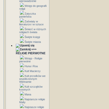
wprowadzenie
Wstęp do geografii
religii
Zatyczka
panieńska
Zaświaty w
literaturze i w sztuce
Śmierć w różnych
religiach świata
Święte księgi
Święte miasta
=>>
RELIGIE PIERWOTNE
Wstęp - Religie
pierwotne
Huna i Roa
Kult Macierzy
Kult przodków we
współczesnym
Wietnamie
Kult szczątków
kostnych
Mana
Najstarsze religie
Malty
Najstasze religie