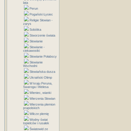
lata
Perun
Pogański Łysiec
Religie Słowian -
zarys
Sobótka
Stworzenie świata
Słowianie
Słowianie -
ciekawostki
Słowianie Połabscy
Słowianie
Wschodni
Słowiańska dusza
Ukraiński Olimp
W kraju Peruna,
Swaroga i Welesa
Wieniec, wianki
Wierzenia Słowian
Wierzenia plemion
prapolskich
Wilcze plemię
Wodny świat
topielców i rusałek
Światowid ze