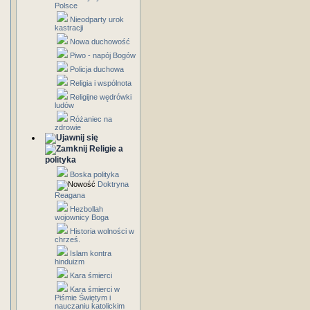
Polsce
Nieodparty urok
kastracji
Nowa duchowość
Piwo - napój Bogów
Policja duchowa
Religia i wspólnota
Religijne wędrówki
ludów
Różaniec na
zdrowie
Religie a
polityka
Boska polityka
Doktryna
Reagana
Hezbollah
wojownicy Boga
Historia wolności w
chrześ.
Islam kontra
hinduizm
Kara śmierci
Kara śmierci w
Piśmie Świętym i
nauczaniu katolickim