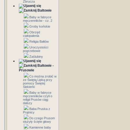
Zbrucza
Bałtowie
Baby w fabryce
męczenników - cz. 2
Groby końskie
Obrzęd
ciałopalenia
Religia Bałtów
Uroczystości
pogrzebowe
Zaślubiny
Bałtowie -
Prusowie
Co można zrobić w
ze Świętą Lipką przy
pomocy Świętej
Siekierki
Baby w fabryce
męczenników czyli o
religii Prusów ciąg
dalszy
Baba Pruska z
Prątnicy
Do czego Prusom
służyły ścięte głowy
Kamienne baby