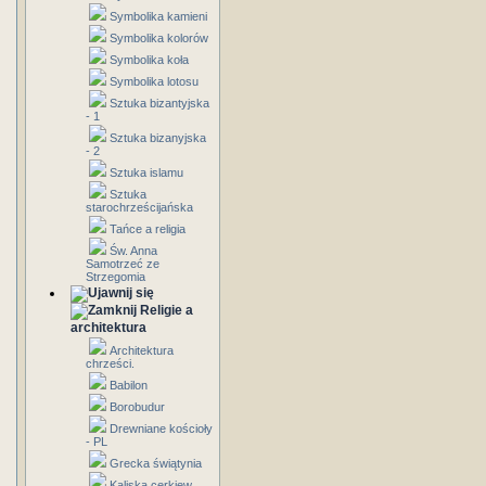
Symbolika kamieni
Symbolika kolorów
Symbolika koła
Symbolika lotosu
Sztuka bizantyjska
- 1
Sztuka bizanyjska
- 2
Sztuka islamu
Sztuka
starochrześcijańska
Tańce a religia
Św. Anna
Samotrzeć ze
Strzegomia
Religie a
architektura
Architektura
chrześci.
Babilon
Borobudur
Drewniane kościoły
- PL
Grecka świątynia
Kaliska cerkiew