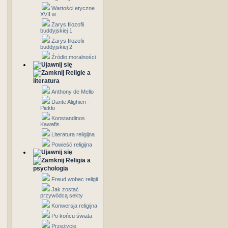
Wartości etyczne
XVII w.
Zarys filozofii
buddyjskiej 1
Zarys filozofii
buddyjskiej 2
Źródło moralności
Religie a
literatura
Anthony de Mello
Dante Alighieri -
Piekło
Konstandinos
Kawafis
Literatura religijna
Powieść religijna
Religia a
psychologia
Freud wobec religii
Jak zostać
przywódcą sekty
Konwersja religijna
Po końcu świata
Przeżycie