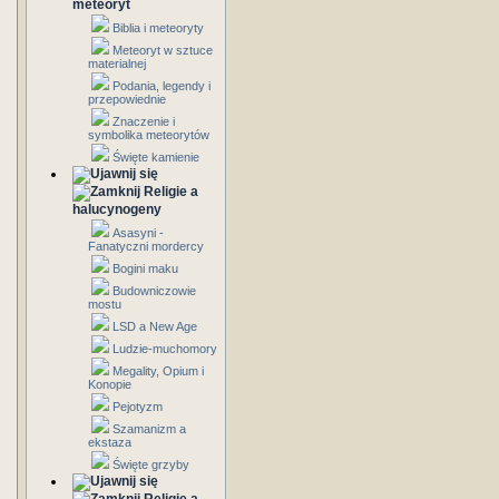
meteoryt
Biblia i meteoryty
Meteoryt w sztuce
materialnej
Podania, legendy i
przepowiednie
Znaczenie i
symbolika meteorytów
Święte kamienie
Religie a
halucynogeny
Asasyni -
Fanatyczni mordercy
Bogini maku
Budowniczowie
mostu
LSD a New Age
Ludzie-muchomory
Megality, Opium i
Konopie
Pejotyzm
Szamanizm a
ekstaza
Święte grzyby