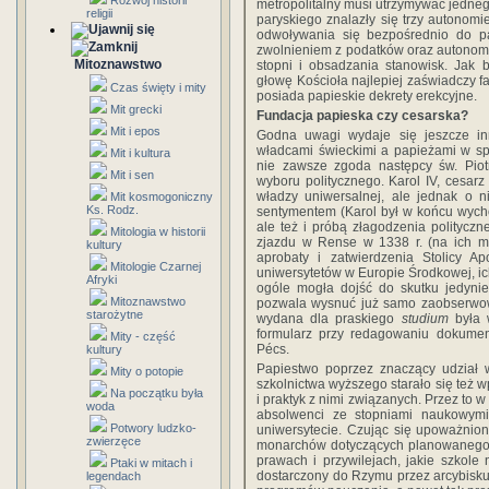
Rozwój historii
metropolitalny musi utrzymywać jednego
religii
paryskiego znalazły się trzy autonom
odwoływania się bezpośrednio do pa
zwolnieniem z podatków oraz autonom
Mitoznawstwo
stopni i obsadzania stanowisk. Jak 
głowę Kościoła najlepiej zaświadczy fa
Czas święty i mity
posiada papieskie dekrety erekcyjne.
Mit grecki
Fundacja papieska czy cesarska?
Mit i epos
Godna uwagi wydaje się jeszcze in
władcami świeckimi a papieżami w sp
Mit i kultura
nie zawsze zgoda następcy św. Piot
Mit i sen
wyboru politycznego. Karol IV, cesarz 
władzy uniwersalnej, ale jednak o n
Mit kosmogoniczny
Ks. Rodz.
sentymentem (Karol był w końcu wych
ale też i próbą złagodzenia polityczn
Mitologia w historii
zjazdu w Rense w 1338 r. (na ich m
kultury
aprobaty i zatwierdzenia Stolicy Ap
Mitologie Czarnej
uniwersytetów w Europie Środkowej, ich
Afryki
ogóle mogła dojść do skutku jedynie 
Mitoznawstwo
pozwala wysnuć już samo zaobserwowa
starożytne
wydana dla praskiego
studium
była 
formularz przy redagowaniu dokumen
Mity - część
Pécs.
kultury
Papiestwo poprzez znaczący udział
Mity o potopie
szkolnictwa wyższego starało się też w
Na początku była
i praktyk z nimi związanych. Przez to w
woda
absolwenci ze stopniami naukowym
Potwory ludzko-
uniwersytecie. Czując się upoważni
zwierzęce
monarchów dotyczących planowaneg
prawach i przywilejach, jakie szkole
Ptaki w mitach i
dostarczony do Rzymu przez arcybisku
legendach