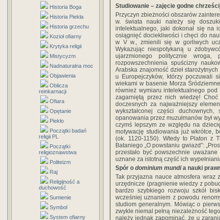
Studiowanie – zajęcie godne chrześci
Historia Boga
Przyczyn zbieżności obszarów zaintere
Historia Piekła
w. świata nauki należy się doszuk
Historia grzechu
intelektualnego, jaki dokonał się na i
osiągnięć dociekliwości i chęci do nau
Kozioł ofiarny
w V w., zmienili się w gorliwych u
Krytyka religii
Wykazując niespotykaną u zdobywc
ujarzmionego politycznie wroga,
Mistycyzm
rozpowszechnienia spuścizny naukowe
Nadnaturalna moc
Arabska znajomość dzieł starożytnych
Objawienia
u Europejczyków, którzy poczuwali s
wiekami w basenie Morza Śródziemneg
Oblicza
również wymiaru intelektualnego pod 
reinkarnacji
zagarniętą przez nich wiedzę! Choć
Ofiara
doczesnych za najważniejszy element
wykształconej części duchownych, 
Opętanie
opanowania przez muzułmanów był wyż
Piekło
czymś lepszym ze względu na dziecię
Początki badań
motywację studiowania już wkrótce, bo
religii PL
(ok. 1120-1150). Wtedy to Platon z Ti
Bataniego „O powstaniu gwiazd”: „Pros
Początki
przestało być powszechnie uważane 
religioznawstwa
uznane za istotną część ich wypełniani
Politeizm
Spór o
dominium mundi
a nauki praw
Raj
Tak przyjazna nauce atmosfera wraz 
Religijność a
urzędnicze (pragnienie wiedzy z pobude
duchowość
bardzo szybkiego rozwoju szkół bisk
wcześniej uznaniem z powodu renomy
Sumienie
studiom generalnym. Mówiąc o pierwsz
Symbol
zwykle niemal pełną niezależność tego
System ofiarny
należy jednak zapominać, że u zarania