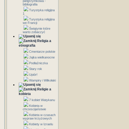
pielgrzymkowa -
bibliografia
Turystyka religijna
1
Turystyka religijna
we Francji
Świątynie które
warto zobaczyć
Religia a
etnografia
Cmentarze polskie
Jajka wielkanocne
Podłaźniczka
Stary rok
Upiór!
Wampiry i Wilkołaki
Religie a
kobieta
7 kobiet Watykanu
Kobieta w
chrzescijaństwie
Kobieta w czasach
wypraw krzyżowych
Kobiety w Izraelu