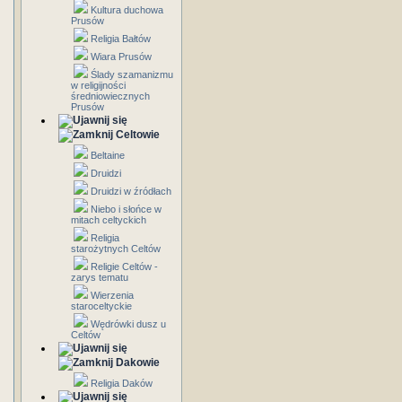
Kultura duchowa
Prusów
Religia Bałtów
Wiara Prusów
Ślady szamanizmu
w religijności
średniowiecznych
Prusów
Celtowie
Beltaine
Druidzi
Druidzi w źródłach
Niebo i słońce w
mitach celtyckich
Religia
starożytnych Celtów
Religie Celtów -
zarys tematu
Wierzenia
staroceltyckie
Wędrówki dusz u
Celtów
Dakowie
Religia Daków