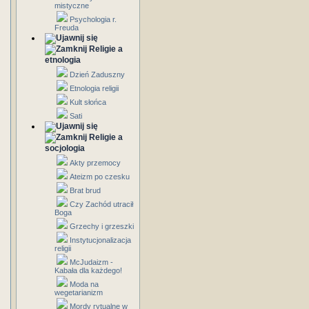
mistyczne
Psychologia r.
Freuda
Religie a
etnologia
Dzień Zaduszny
Etnologia religii
Kult słońca
Sati
Religie a
socjologia
Akty przemocy
Ateizm po czesku
Brat brud
Czy Zachód utracił
Boga
Grzechy i grzeszki
Instytucjonalizacja
religii
McJudaizm -
Kabała dla każdego!
Moda na
wegetarianizm
Mordy rytualne w