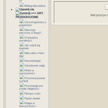
37
Bibliografia polska
=>> ART.
Nikt jeszcze 
PRZEKROJOWE
Chrześcijaństwo a
pogaństwo
Dlaczego
wierzymy w Boga?
Gramatyka
moralności
Jak rodzili się
bogowie
Kilka słów o New
Age
Neuroteologia
Odrodzenie religii
Piekło w
starożytności
Przechwytywanie
symboli
Psychologiczne
źródła religijności
Płonące rzeki
Pępek świata
Religie w
Starożytności -