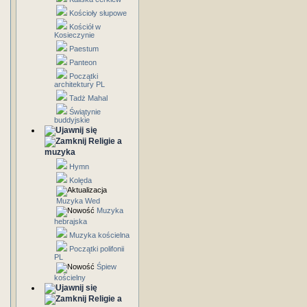
Kościoły słupowe
Kościół w
Kosieczynie
Paestum
Panteon
Początki
architektury PL
Tadż Mahal
Świątynie
buddyjskie
Religie a
muzyka
Hymn
Kolęda
Muzyka Wed
Muzyka
hebrajska
Muzyka kościelna
Początki polifonii
PL
Śpiew
kościelny
Religie a