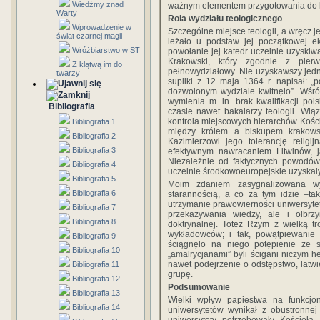
Wiedźmy znad
ważnym elementem przygotowania do k
Warty
Rola wydziału teologicznego
Wprowadzenie w
Szczególne miejsce teologii, a wręcz 
świat czarnej magii
leżało u podstaw jej początkowej ek
Wróżbiarstwo w ST
powołanie jej katedr uczelnie uzyskiw
Krakowski, który zgodnie z pier
Z klątwą im do
pełnowydziałowy. Nie uzyskawszy jedna
twarzy
supliki z 12 maja 1364 r. napisał: 
dozwolonym wydziale kwitnęło”. Wśr
wymienia m. in. brak kwalifikacji po
Bibliografia
czasie nawet bakałarzy teologii. Wią
kontrola miejscowych hierarchów Kości
Bibliografia 1
między królem a biskupem krakows
Bibliografia 2
Kazimierzowi jego tolerancję religi
Bibliografia 3
efektywnym nawracaniem Litwinów, j
Niezależnie od faktycznych powodów 
Bibliografia 4
uczelnie środkowoeuropejskie uzyskał
Bibliografia 5
Moim zdaniem zasygnalizowana w
Bibliografia 6
starannością, a co za tym idzie –ta
utrzymanie prawowierności uniwersytetu
Bibliografia 7
przekazywania wiedzy, ale i olbrz
Bibliografia 8
doktrynalnej. Toteż Rzym z wielką t
wykładowców; i tak, powątpiewani
Bibliografia 9
ściągnęło na niego potępienie ze st
Bibliografia 10
„amalrycjanami” byli ścigani niczym h
nawet podejrzenie o odstępstwo, łatwi
Bibliografia 11
grupę.
Bibliografia 12
Podsumowanie
Bibliografia 13
Wielki wpływ papiestwa na funkcjo
Bibliografia 14
uniwersytetów wynikał z obustronnej