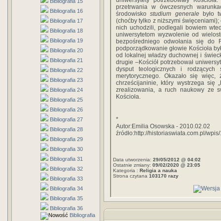
uniwersytety potrzebowały Kościoła
Bibliografia 15
przetrwania w ówczesnych warunka
Bibliografia 16
środowisko
studium generale
było t
(choćby tylko z niższymi święceniami); c
Bibliografia 17
nich uchodzili, podlegali bowiem wt
Bibliografia 18
uniwersytetom wyzwolenie od wielost
Bibliografia 19
bezpośredniego odwołania się do 
podporządkowanie głowie Kościoła było 
Bibliografia 20
od lokalnej władzy duchownej i świec
Bibliografia 21
drugie –Kościół potrzebował uniwersyt
dysput teologicznych i rodzących 
Bibliografia 22
merytorycznego. Okazało się więc,
Bibliografia 23
chrześcijaninie, który wystrzega się
zrealizowania, a ruch naukowy ze sw
Bibliografia 24
Kościoła.
Bibliografia 25
Bibliografia 26
*
Bibliografia 27
Autor:Emilia Osowska - 2010.02.02
Bibliografia 28
źródło:http://historiaswiata.com.pl/wpis
Bibliografia 29
Bibliografia 30
Bibliografia 31
Data utworzenia:
29/05/2012 @ 04:02
Ostatnie zmiany:
09/02/2020 @ 23:05
Bibliografia 32
Kategoria :
Religia a nauka
Strona czytana
103170 razy
Bibliografia 33
Bibliografia 34
Bibliografia 35
Bibliografia 36
Bibliografia