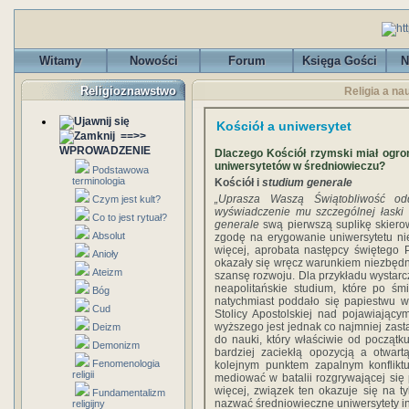
Witamy
Nowości
Forum
Księga Gości
N
Religioznawstwo
Religia a na
Kościół a uniwersytet
==>>
WPROWADZENIE
Dlaczego Kościół rzymski miał ogr
uniwersytetów w średniowieczu?
Podstawowa
terminologia
Kościół i
studium generale
„Uprasza Waszą Świątobliwość od
Czym jest kult?
wyświadczenie mu szczególnej łaski 
Co to jest rytuał?
generale
swą pierwszą suplikę skiero
Absolut
zgodę na erygowanie uniwersytetu ni
więcej, aprobata następcy świętego P
Anioły
okazały się wręcz warunkiem niezbędn
Ateizm
szansę rozwoju. Dla przykładu wystar
neapolitańskie studium, które po ś
Bóg
natychmiast poddało się papiestwu w
Cud
Stolicy Apostolskiej nad pojawiając
wyższego jest jednak co najmniej zas
Deizm
do nauki, który właściwie od początku 
Demonizm
bardziej zaciekłą opozycją a otwar
Fenomenologia
kolejnym punktem zapalnym konflikt
religii
mediować w batalii rozgrywającej si
więcej, związek ten okazuje się na t
Fundamentalizm
nazwać średniowieczne uniwersytety in
religijny