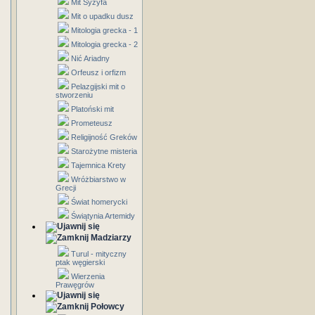
Mit Syzyfa
Mit o upadku dusz
Mitologia grecka - 1
Mitologia grecka - 2
Nić Ariadny
Orfeusz i orfizm
Pelazgijski mit o
stworzeniu
Platoński mit
Prometeusz
Religijność Greków
Starożytne misteria
Tajemnica Krety
Wróżbiarstwo w
Grecji
Świat homerycki
Świątynia Artemidy
Madziarzy
Turul - mityczny
ptak węgierski
Wierzenia
Prawęgrów
Połowcy