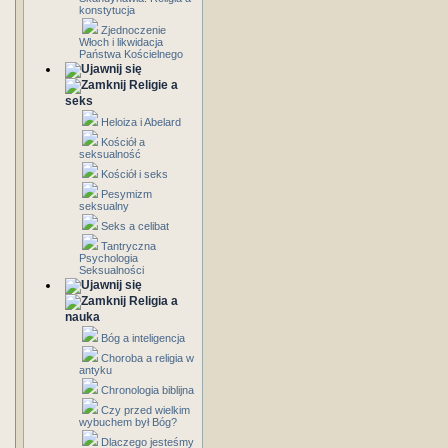
konstytucja
Zjednoczenie
Włoch i likwidacja
Państwa Kościelnego
Religie a
seks
Heloiza i Abelard
Kościół a
seksualność
Kościół i seks
Pesymizm
seksualny
Seks a celibat
Tantryczna
Psychologia
Seksualności
Religia a
nauka
Bóg a inteligencja
Choroba a religia w
antyku
Chronologia biblijna
Czy przed wielkim
wybuchem był Bóg?
Dlaczego jesteśmy