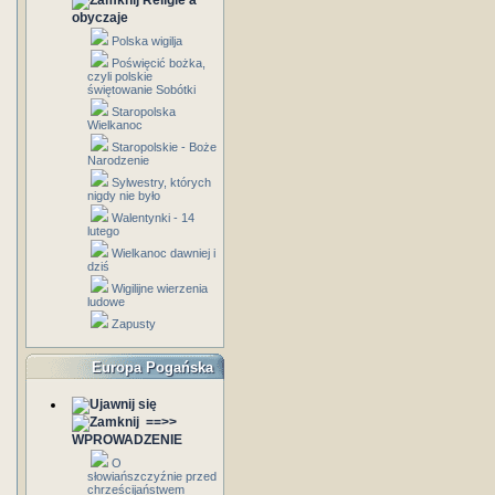
Religie a
obyczaje
Polska wigilja
Poświęcić bożka,
czyli polskie
świętowanie Sobótki
Staropolska
Wielkanoc
Staropolskie - Boże
Narodzenie
Sylwestry, których
nigdy nie było
Walentynki - 14
lutego
Wielkanoc dawniej i
dziś
Wigilijne wierzenia
ludowe
Zapusty
Europa Pogańska
==>>
WPROWADZENIE
O
słowiańszczyźnie przed
chrześcijaństwem