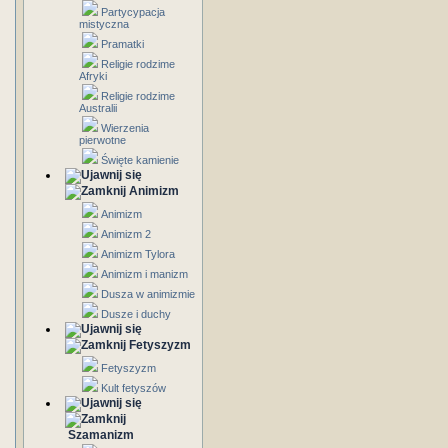
Partycypacja
mistyczna
Pramatki
Religie rodzime
Afryki
Religie rodzime
Australii
Wierzenia
pierwotne
Święte kamienie
Animizm
Animizm
Animizm 2
Animizm Tylora
Animizm i manizm
Dusza w animizmie
Dusze i duchy
Fetyszyzm
Fetyszyzm
Kult fetyszów
Szamanizm