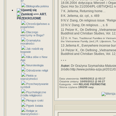
37
18.06.2004 dotycząca Wierzeń i Orga
Bibliografia polska
Quoc Hoi So 21/2004/PL-UBTVQH11 ng
7
K. Jellema, Returning home…
=>> ART.
8 K. Jellema, dz. cyt., s. 469
PRZEKROJOWE
9
N.V. Dang, On religious issue. “Relig
Chrześcijaństwo a
10
N.V. Dang, On religious…, s. 6
pogaństwo
11
Pelzer K., On Defining „Vietnamese R
Dlaczego
Buddhist and Christian Studies, Vol. 12
wierzymy w Boga?
12
D. H. Tran, Traditional Families in Vietna
Gramatyka
the Vietnamese Family, (red.) R. Liljestrom, T
moralności
13
Jellema K., Everywhere incense bu
Jak rodzili się
14
Pelzer K., On Defining „Vietnamese R
bogowie
Buddhist and Christian Studies, Vol. 12
Kilka słów o New
Age
* * *
Neuroteologia
Autor:
Dr Grażyna Szymańska-Matusie
źródło:http://www.polska-azja.pl/2011
Odrodzenie religii
Piekło w
starożytności
Data utworzenia:
04/05/2012 @ 03:17
Ostatnie zmiany:
10/05/2012 @ 00:27
Przechwytywanie
Kategoria :
=>> RELIGIE PIERWOTNE
symboli
Strona czytana
190299 razy
Psychologiczne
źródła religijności
Płonące rzeki
Pępek świata
Religie w
Starożytności -