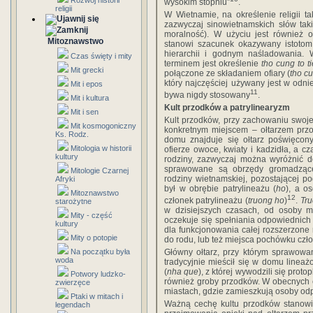
Rozwój historii
wysokim stopniu”
.
religii
W Wietnamie, na określenie religii t
zazwyczaj sinowietnamskich słów tak
moralność). W użyciu jest również o
Mitoznawstwo
stanowi szacunek okazywany istoto
hierarchii i godnym naśladowania.
Czas święty i mity
terminem jest określenie
tho cung to t
Mit grecki
połączone ze składaniem ofiary (
tho c
który najczęściej używany jest w odni
Mit i epos
11
bywa nigdy stosowany
.
Mit i kultura
Kult przodków a patrylinearyzm
Mit i sen
Kult przodków, przy zachowaniu swoje
Mit kosmogoniczny
konkretnym miejscem – ołtarzem prz
Ks. Rodz.
domu znajduje się ołtarz poświęco
Mitologia w historii
ofierze owoce, kwiaty i kadzidła, a c
kultury
rodziny, zazwyczaj można wyróżnić d
sprawowane są obrzędy gromadzące
Mitologie Czarnej
rodziny wietnamskiej, pozostającej 
Afryki
był w obrębie patrylineażu (
ho
), a o
Mitoznawstwo
12
członek patrylineażu (
truong ho
)
.
Tr
starożytne
w dzisiejszych czasach, od osoby 
Mity - część
oczekuje się spełniania odpowiednich
kultury
dla funkcjonowania całej rozszerzone 
Mity o potopie
do rodu, lub też miejsca pochówku czło
Na początku była
Główny ołtarz, przy którym sprawowa
woda
tradycyjnie mieścił się w domu linea
(
nha que
), z której wywodzili się prot
Potwory ludzko-
również groby przodków. W obecnych c
zwierzęce
miastach, gdzie zamieszkują osoby od
Ptaki w mitach i
Ważną cechę kultu przodków stanowi 
legendach