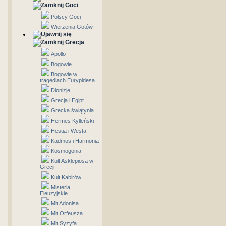
Goci
Polscy Goci
Wierzenia Gotów
Grecja
Apollo
Bogowie
Bogowie w
tragediach Eurypidesa
Dionizje
Grecja i Egipt
Grecka świątynia
Hermes Kylleński
Hestia i Westa
Kadmos i Harmonia
Kosmogonia
Kult Asklepiosa w
Grecji
Kult Kabirów
Misteria
Eleuzyjskie
Mit Adonisa
Mit Orfeusza
Mit Syzyfa