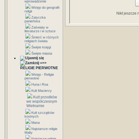
wprowadzenie
Wstęp do geografii
religii
Nikt jeszcze 
Zatyczka
panieńska
Zaświaty w
literaturze i w sztuce
Śmierć w różnych
religiach świata
Święte księgi
Święte miasta
=>>
RELIGIE PIERWOTNE
Wstęp - Religie
pierwotne
Huna i Roa
Kult Macierzy
Kult przodków
we współczesnym
Wietnamie
Kult szczątków
kostnych
Mana
Najstarsze religie
Malty
Najstasze religie