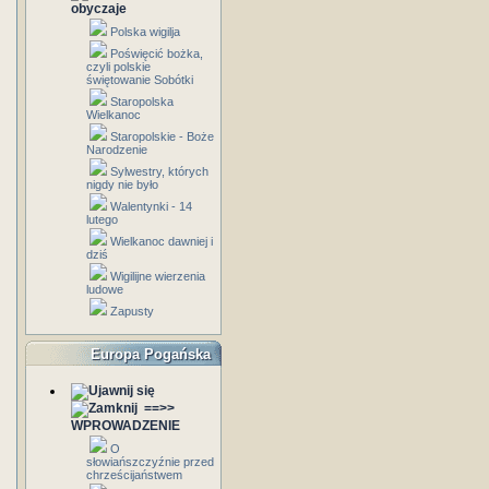
obyczaje
Polska wigilja
Poświęcić bożka,
czyli polskie
świętowanie Sobótki
Staropolska
Wielkanoc
Staropolskie - Boże
Narodzenie
Sylwestry, których
nigdy nie było
Walentynki - 14
lutego
Wielkanoc dawniej i
dziś
Wigilijne wierzenia
ludowe
Zapusty
Europa Pogańska
==>>
WPROWADZENIE
O
słowiańszczyźnie przed
chrześcijaństwem