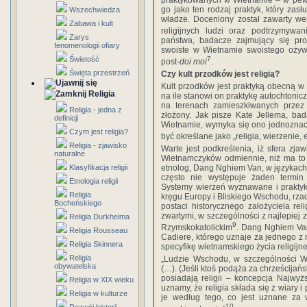
praktykowanych w Wietnamie – w pewi
go jako ten rodzaj praktyk, który z
Wszechwiedza
władze. Doceniony został zawarty we
Zabawa i kult
religijnych ludzi oraz podtrzymywan
Zarys
państwa, badacze zajmujący się pr
fenomenologii ofiary
swoiste w Wietnamie swoistego ożywi
Świetość
7
post-
doi moi
.
Święta przestrzeń
Czy kult przodków jest religią?
Kult przodków jest praktyką obecną w 
Religia
na ile stanowi on praktykę autochtonic
na terenach zamieszkiwanych przez 
Religia - jedna z
złożony. Jak pisze Kate Jellema, ba
definicji
Wietnamie, wymyka się ono jednoznac
Czym jest religia?
być określane jako „religia, wierzenie,
Religia - zjawisko
Warte jest podkreślenia, iż sfera zjaw
naturalne
Wietnamczyków odmiennie, niż ma to 
Klasyfikacja religii
etnolog, Dang Nghiem Van, w językac
często nie występuje żaden termin
Etnologia religii
Systemy wierzeń wyznawane i prakty
Religia
kręgu Europy i Bliskiego Wschodu, rzad
Bocheńskiego
postaci historycznego założyciela reli
zwartymi, w szczególności z najlepiej 
Religia Durkheima
9
Rzymskokatolickim
. Dang Nghiem Van
Religia Rousseau
Cadiere, którego uznaje za jednego z n
Religia Skinnera
specyfikę wietnamskiego życia religijn
Religia
„Ludzie Wschodu, w szczególności Wi
obywatelska
(…). (Jeśli ktoś podąża za chrześcijańs
posiadają religii – koncepcja Najwyżs
Religia w XIX wieku
uznamy, że religia składa się z wiary i
Religia w kulturze
je według tego, co jest uznane za
10