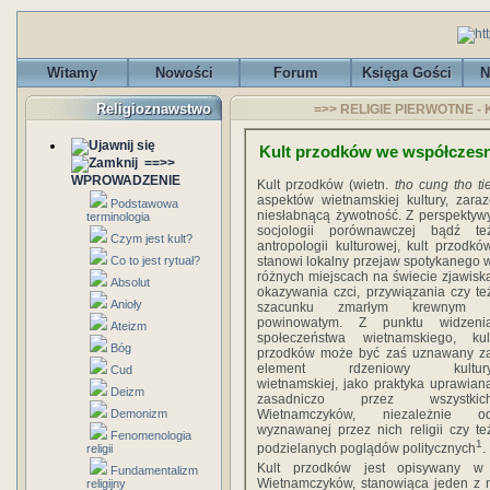
Witamy
Nowości
Forum
Księga Gości
N
Religioznawstwo
=>> RELIGIE PIERWOTNE - 
Kult przodków we współczes
==>>
WPROWADZENIE
Kult przodków (wietn.
tho cung tho t
aspektów wietnamskiej kultury, zara
Podstawowa
niesłabnącą żywotność. Z perspektyw
terminologia
socjologii porównawczej bądź te
Czym jest kult?
antropologii kulturowej, kult przodkó
Co to jest rytuał?
stanowi lokalny przejaw spotykanego 
różnych miejscach na świecie zjawisk
Absolut
okazywania czci, przywiązania czy te
Anioły
szacunku zmarłym krewnym 
powinowatym. Z punktu widzeni
Ateizm
społeczeństwa wietnamskiego, kul
Bóg
przodków może być zaś uznawany z
element rdzeniowy kultur
Cud
wietnamskiej, jako praktyka uprawian
Deizm
zasadniczo przez wszystkic
Demonizm
Wietnamczyków, niezależnie o
wyznawanej przez nich religii czy te
Fenomenologia
1
podzielanych poglądów politycznych
.
religii
Kult przodków jest opisywany w l
Fundamentalizm
Wietnamczyków, stanowiąca jeden z n
religijny