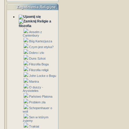
Zagadnienia Religijne
Religie a
filozofia
Anselm z
Cantenbury
Bóg Kartezjusza
Czym jest etyka?
Dobro i zlo
Duns Szkot
Filozofia Boga
Filozofia religii
John Locke o Bogu
Mantra
O duszy -
Arystoteles
Państwo Platona
Problem zła
Schopenhauer o
woli
Sen w którym
żyjemy
Traktat