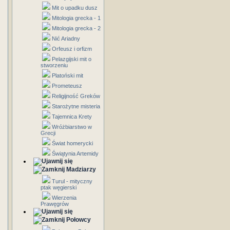
Mit o upadku dusz
Mitologia grecka - 1
Mitologia grecka - 2
Nić Ariadny
Orfeusz i orfizm
Pelazgijski mit o
stworzeniu
Platoński mit
Prometeusz
Religijność Greków
Starożytne misteria
Tajemnica Krety
Wróżbiarstwo w
Grecji
Świat homerycki
Świątynia Artemidy
Madziarzy
Turul - mityczny
ptak węgierski
Wierzenia
Prawęgrów
Połowcy