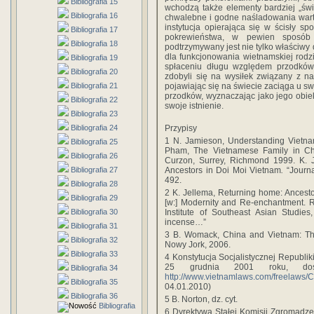
Bibliografia 15
wchodzą także elementy bardziej „św
Bibliografia 16
chwalebne i godne naśladowania warto
instytucja opierająca się w ścisły 
Bibliografia 17
pokrewieństwa, w pewien sposób 
Bibliografia 18
podtrzymywany jest nie tylko właściwy
dla funkcjonowania wietnamskiej rodz
Bibliografia 19
spłaceniu długu względem przodków, 
Bibliografia 20
zdobyli się na wysiłek związany z n
Bibliografia 21
pojawiając się na świecie zaciąga u sw
przodków, wyznaczając jako jego obie
Bibliografia 22
swoje istnienie.
Bibliografia 23
Bibliografia 24
Przypisy
1
N. Jamieson, Understanding Vietnam.
Bibliografia 25
Pham, The Vietnamese Family in C
Bibliografia 26
Curzon, Surrey, Richmond 1999. K. 
Bibliografia 27
Ancestors in Doi Moi Vietnam
.
“Journa
492.
Bibliografia 28
2
K. Jellema, Returning home: Ancesto
Bibliografia 29
[w:] Modernity and Re-enchantment. Rel
Bibliografia 30
Institute of Southeast Asian Studie
incense…”
Bibliografia 31
3
B. Womack,
China and Vietnam: Th
Bibliografia 32
Nowy Jork, 2006.
Bibliografia 33
4 Konstytucja Socjalistycznej Republ
25 grudnia 2001 roku, dos
Bibliografia 34
http://www.vietnamlaws.com/freelaws
Bibliografia 35
04.01.2010)
Bibliografia 36
5 B. Norton, dz. cyt.
Bibliografia
6 Dyrektywa Stałej Komisji Zgromad