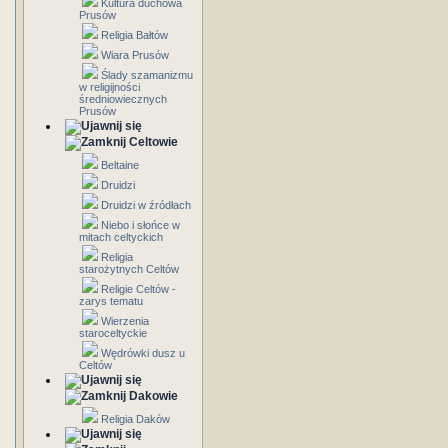
Kultura duchowa
Prusów
Religia Bałtów
Wiara Prusów
Ślady szamanizmu
w religijności
średniowiecznych
Prusów
Celtowie
Beltaine
Druidzi
Druidzi w źródłach
Niebo i słońce w
mitach celtyckich
Religia
starożytnych Celtów
Religie Celtów -
zarys tematu
Wierzenia
staroceltyckie
Wędrówki dusz u
Celtów
Dakowie
Religia Daków