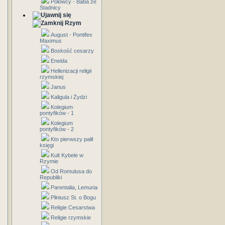
Połowcy - Baba ze
Stadnicy
Rzym
August - Pontifex
Maximus
Boskość cesarzy
Eneida
Hellenizacji religii
rzymskiej
Janus
Kaligula i Żydzi
Kolegium
pontyfików - 1
Kolegium
pontyfików - 2
Kto pierwszy palił
księgi
Kult Kybele w
Rzymie
Od Romulusa do
Republiki
Parentalia, Lemuria
Pliniusz St. o Bogu
Religie Cesarstwa
Religie rzymskie