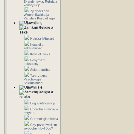
Skandynawia: Religia a
konstytucja
Zjednoczenie
Włoch i likwidacja
Państwa Kościelnego
Religie a
seks
Heloiza i Abelard
Kościół a
seksualność
Kościół i seks
Pesymizm
seksualny
Seks a celibat
Tantryczna
Psychologia
Seksualności
Religia a
nauka
Bóg a inteligencja
Choroba a religia w
antyku
Chronologia biblijna
Czy przed wielkim
wybuchem był Bóg?