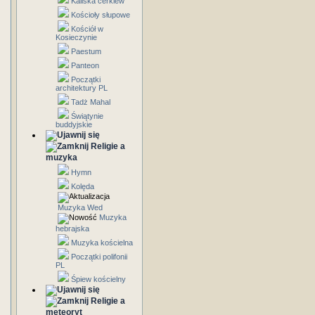
Kaliska cerkiew
Kościoły słupowe
Kościół w
Kosieczynie
Paestum
Panteon
Początki
architektury PL
Tadż Mahal
Świątynie
buddyjskie
Religie a
muzyka
Hymn
Kolęda
Muzyka Wed
Muzyka
hebrajska
Muzyka kościelna
Początki polifonii
PL
Śpiew kościelny
Religie a
meteoryt