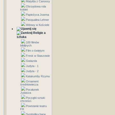
Matylda z Canossy
Obrzędowa rola
kobiet
Papieżyca Joanna
Pasqualina Lehner
Wdowy w Kościele
Religie a
sztuka
100 filmów
biblijnych
Film o świętym
Fresk w Staszowie
Gwiazda
Judyta - 1
Judyta - 2
Katakumby Rzymu
Ornament
średniowiecza
Pocałunek
Judasza
Początki sztuki
chrześci.
Powstanie teatru
FR
Symbolika barw