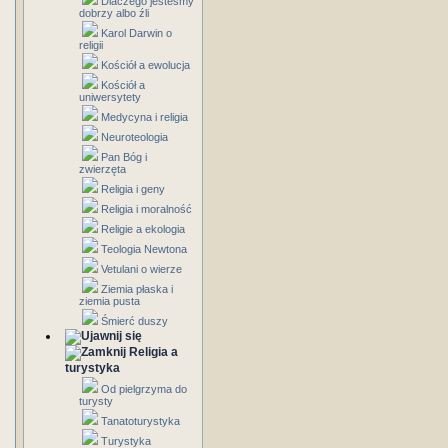
Dlaczego jesteśmy
dobrzy albo źli
Karol Darwin o
religii
Kościół a ewolucja
Kościół a
uniwersytety
Medycyna i religia
Neuroteologia
Pan Bóg i
zwierzęta
Religia i geny
Religia i moralność
Religie a ekologia
Teologia Newtona
Vetulani o wierze
Ziemia płaska i
ziemia pusta
Śmierć duszy
Religia a
turystyka
Od pielgrzyma do
turysty
Tanatoturystyka
Turystyka