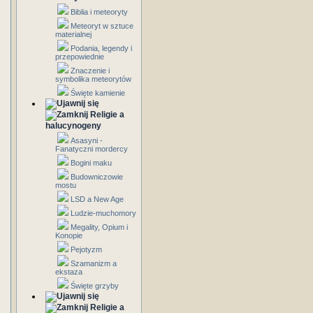
Biblia i meteoryty
Meteoryt w sztuce
materialnej
Podania, legendy i
przepowiednie
Znaczenie i
symbolika meteorytów
Święte kamienie
Religie a
halucynogeny
Asasyni -
Fanatyczni mordercy
Bogini maku
Budowniczowie
mostu
LSD a New Age
Ludzie-muchomory
Megality, Opium i
Konopie
Pejotyzm
Szamanizm a
ekstaza
Święte grzyby
Religie a