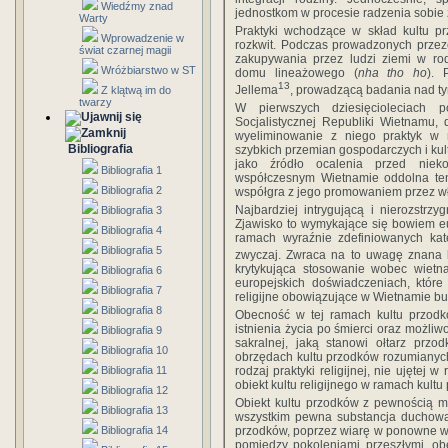
Wiedźmy znad
jednostkom w procesie radzenia sobie z
Warty
Praktyki wchodzące w skład kultu p
Wprowadzenie w
rozkwit. Podczas prowadzonych przez
świat czarnej magii
zakupywania przez ludzi ziemi w r
Wróżbiarstwo w ST
domu lineażowego (
nha tho ho
). 
13
Jellema
, prowadzącą badania nad t
Z klątwą im do
twarzy
W pierwszych dziesięcioleciach 
Socjalistycznej Republiki Wietnamu,
wyeliminowanie z niego praktyk w
Bibliografia
szybkich przemian gospodarczych i kul
jako źródło ocalenia przed niek
Bibliografia 1
współczesnym Wietnamie oddolna tend
Bibliografia 2
współgra z jego promowaniem przez w
Najbardziej intrygującą i nierozstrzy
Bibliografia 3
Zjawisko to wymykające się bowiem eu
Bibliografia 4
ramach wyraźnie zdefiniowanych katego
Bibliografia 5
zwyczaj. Zwraca na to uwagę znana 
krytykująca stosowanie wobec wietna
Bibliografia 6
europejskich doświadczeniach, któr
Bibliografia 7
religijne obowiązujące w Wietnamie bu
Bibliografia 8
Obecność w tej ramach kultu przodkó
istnienia życia po śmierci oraz możliw
Bibliografia 9
sakralnej, jaką stanowi ołtarz przo
Bibliografia 10
obrzędach kultu przodków rozumianych
Bibliografia 11
rodzaj praktyki religijnej, nie ujętej
obiekt kultu religijnego w ramach kult
Bibliografia 12
Obiekt kultu przodków z pewnością m
Bibliografia 13
wszystkim pewna substancja duchowa
Bibliografia 14
przodków, poprzez wiarę w ponowne wc
pomiędzy pokoleniami przeszłymi, ob