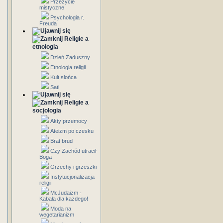
Przeżycie
mistyczne
Psychologia r.
Freuda
Religie a
etnologia
Dzień Zaduszny
Etnologia religii
Kult słońca
Sati
Religie a
socjologia
Akty przemocy
Ateizm po czesku
Brat brud
Czy Zachód utracił
Boga
Grzechy i grzeszki
Instytucjonalizacja
religii
McJudaizm -
Kabała dla każdego!
Moda na
wegetarianizm