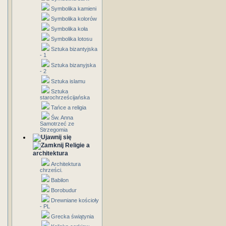
Symbolika kamieni
Symbolika kolorów
Symbolika koła
Symbolika lotosu
Sztuka bizantyjska
- 1
Sztuka bizanyjska
- 2
Sztuka islamu
Sztuka
starochrześcijańska
Tańce a religia
Św. Anna
Samotrzeć ze
Strzegomia
Religie a
architektura
Architektura
chrześci.
Babilon
Borobudur
Drewniane kościoły
- PL
Grecka świątynia