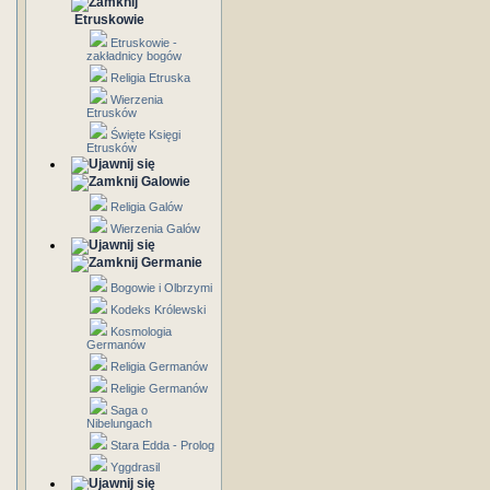
Etruskowie
Etruskowie -
zakładnicy bogów
Religia Etruska
Wierzenia
Etrusków
Święte Księgi
Etrusków
Galowie
Religia Galów
Wierzenia Galów
Germanie
Bogowie i Olbrzymi
Kodeks Królewski
Kosmologia
Germanów
Religia Germanów
Religie Germanów
Saga o
Nibelungach
Stara Edda - Prolog
Yggdrasil