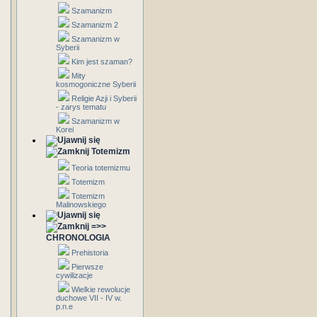
Szamanizm
Szamanizm 2
Szamanizm w
Syberii
Kim jest szaman?
Mity
kosmogoniczne Syberii
Religie Azji i Syberii
- zarys tematu
Szamanizm w
Korei
Totemizm
Teoria totemizmu
Totemizm
Totemizm
Malinowskiego
=>>
CHRONOLOGIA
Prehistoria
Pierwsze
cywilizacje
Wielkie rewolucje
duchowe VII - IV w.
p.n.e