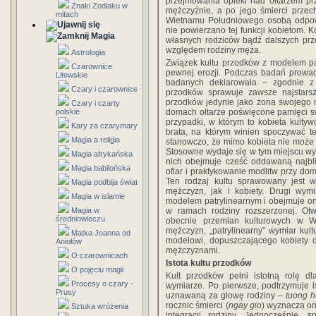
przejmowania opieki nad ołtarzem p
Znaki Zodiaku w
mężczyźnie, a po jego śmierci przec
mitach
Wietnamu Południowego osobą odpowi
nie powierzano tej funkcji kobietom. K
Magia
własnych rodziców bądź dalszych prz
względem rodziny męża.
Astrologia
Związek kultu przodków z modelem pa
Czarownice
pewnej erozji. Podczas badań prowad
Litewskie
badanych deklarowała – zgodnie z
Czary i czarownice
przodków sprawuje zawsze najstarsz
przodków jedynie jako żona swojego 
Czary i czarty
polskie
domach ołtarze poświęcone pamięci s
przypadki, w którym to kobieta kult
Kary za czarymary
brata, na którym winien spoczywać t
Magia a religia
stanowczo, że mimo kobieta nie może 
Stosowne wydaje się w tym miejscu wy
Magia afrykańska
nich obejmuje cześć oddawaną najbl
Magia babilońska
ofiar i praktykowanie modlitw przy do
Ten rodzaj kultu sprawowany jest
Magia podbija świat
mężczyzn, jak i kobiety. Drugi wym
Magia w islamie
modelem patrylinearnym i obejmuje o
Magia w
w ramach rodziny rozszerzonej. Ot
średniowieczu
obecnie przemian kulturowych w W
mężczyzn, „patrylinearny” wymiar kul
Matka Joanna od
modelowi, dopuszczającego kobiety
Aniołów
mężczyznami.
O czarownicach
Istota kultu przodków
O pojęciu magii
Kult przodków pełni istotną rolę d
Procesy o czary -
wymiarze. Po pierwsze, podtrzymuje i
Prusy
uznawaną za głowę rodziny –
tuong h
rocznic śmierci (
ngay gio
) wyznacza on
Sztuka wróżenia
integracji rodziny. Jednocześnie,