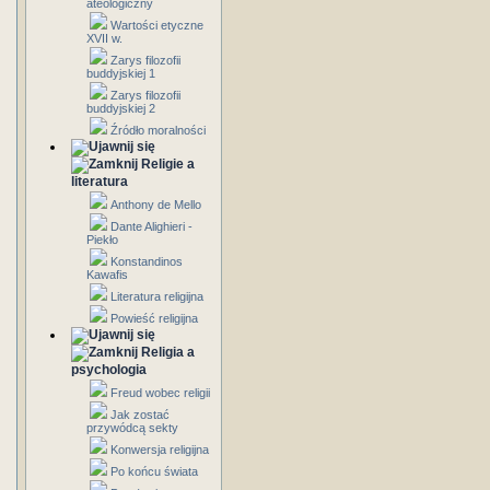
ateologiczny
Wartości etyczne
XVII w.
Zarys filozofii
buddyjskiej 1
Zarys filozofii
buddyjskiej 2
Źródło moralności
Religie a
literatura
Anthony de Mello
Dante Alighieri -
Piekło
Konstandinos
Kawafis
Literatura religijna
Powieść religijna
Religia a
psychologia
Freud wobec religii
Jak zostać
przywódcą sekty
Konwersja religijna
Po końcu świata