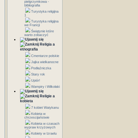
pielgrzymkowa -
bibliografia
Turystyka religijna
1
Turystyka religijna
we Francji
Świątynie które
warto zobaczyć
Religia a
etnografia
Cmentarze polskie
Jajka wielkanocne
Podłaźniczka
Stary rok
Upiór!
Wampiry i Wilkołaki
Religie a
kobieta
7 kobiet Watykanu
Kobieta w
chrzescijaństwie
Kobieta w czasach
wypraw krzyżowych
Kobiety w Izraelu