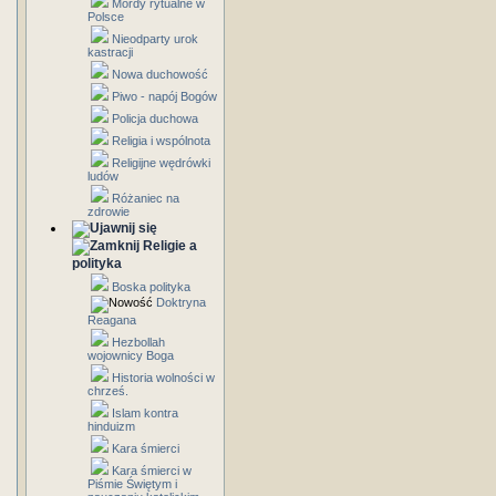
Mordy rytualne w
Polsce
Nieodparty urok
kastracji
Nowa duchowość
Piwo - napój Bogów
Policja duchowa
Religia i wspólnota
Religijne wędrówki
ludów
Różaniec na
zdrowie
Religie a
polityka
Boska polityka
Doktryna
Reagana
Hezbollah
wojownicy Boga
Historia wolności w
chrześ.
Islam kontra
hinduizm
Kara śmierci
Kara śmierci w
Piśmie Świętym i