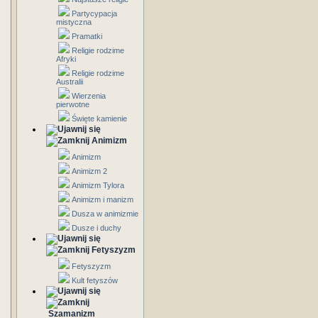
Partycypacja
mistyczna
Pramatki
Religie rodzime
Afryki
Religie rodzime
Australii
Wierzenia
pierwotne
Święte kamienie
Animizm
Animizm
Animizm 2
Animizm Tylora
Animizm i manizm
Dusza w animizmie
Dusze i duchy
Fetyszyzm
Fetyszyzm
Kult fetyszów
Szamanizm