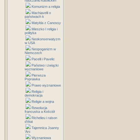
nauczaniu katolickim
Komunizm a religia
Machiavelli o
państwach k
Matylda z Canossy
Mieszko I religia i
polityka
Neokonserwatyzm
w USA
Neopoganizm w
Niemczech
Pacelli i Pavelic
Państwo i związki
wyznaniowe
Pierwsza
Poprawka
Prawo wyznaniowe
Religia i
demokracja
Religie a wojna
Rewolucja
francuska a Kościół
Richelieu i raison
d'état
Tajemnica Joanny
'Arc
Wyznaniowa