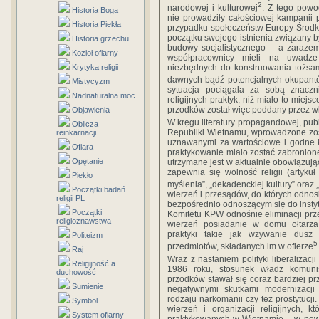
2
narodowej i kulturowej
. Z tego powo
Historia Boga
nie prowadziły całościowej kampanii p
Historia Piekła
przypadku społeczeństw Europy Środk
początku swojego istnienia związany 
Historia grzechu
budowy socjalistycznego – a zaraze
Kozioł ofiarny
współpracownicy mieli na uwadze 
Krytyka religii
niezbędnych do konstruowania tożsam
dawnych bądź potencjalnych okupantów
Mistycyzm
sytuacja pociągała za sobą znaczn
Nadnaturalna moc
religijnych praktyk, niż miało to mie
przodków został więc poddany przez wł
Objawienia
W kręgu literatury propagandowej, publ
Oblicza
Republiki Wietnamu, wprowadzone zos
reinkarnacji
uznawanymi za wartościowe i godne 
Ofiara
praktykowanie miało zostać zabronion
Opętanie
utrzymane jest w aktualnie obowiązują
zapewnia się wolność religii (artyku
Piekło
myślenia”, „dekadenckiej kultury” oraz 
Początki badań
wierzeń i przesądów, do których odnosi
religii PL
bezpośrednio odnoszącym się do instytu
Początki
Komitetu KPW odnośnie eliminacji pr
religioznawstwa
wierzeń posiadanie w domu ołtarza
praktyki takie jak wzywanie dusz
Politeizm
5
przedmiotów, składanych im w ofierze
Raj
Wraz z nastaniem polityki liberalizacj
Religijność a
1986 roku, stosunek władz komuni
duchowość
przodków stawał się coraz bardziej p
Sumienie
negatywnymi skutkami modernizacji 
rodzaju narkomanii czy też prostytuc
Symbol
wierzeń i organizacji religijnych, k
System ofiarny