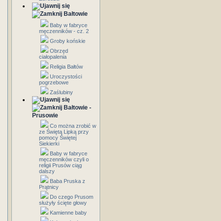
Bałtowie
Baby w fabryce
męczenników - cz. 2
Groby końskie
Obrzęd
ciałopalenia
Religia Bałtów
Uroczystości
pogrzebowe
Zaślubiny
Bałtowie -
Prusowie
Co można zrobić w
ze Świętą Lipką przy
pomocy Świętej
Siekierki
Baby w fabryce
męczenników czyli o
religii Prusów ciąg
dalszy
Baba Pruska z
Prątnicy
Do czego Prusom
służyły ścięte głowy
Kamienne baby