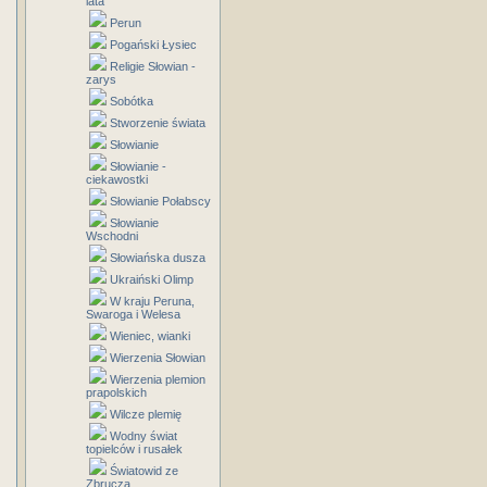
lata
Perun
Pogański Łysiec
Religie Słowian -
zarys
Sobótka
Stworzenie świata
Słowianie
Słowianie -
ciekawostki
Słowianie Połabscy
Słowianie
Wschodni
Słowiańska dusza
Ukraiński Olimp
W kraju Peruna,
Swaroga i Welesa
Wieniec, wianki
Wierzenia Słowian
Wierzenia plemion
prapolskich
Wilcze plemię
Wodny świat
topielców i rusałek
Światowid ze
Zbrucza