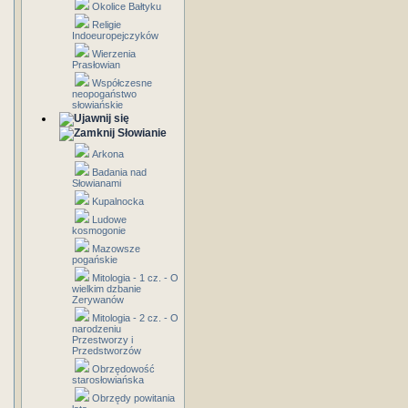
Okolice Bałtyku
Religie
Indoeuropejczyków
Wierzenia
Prasłowian
Współczesne
neopogaństwo
słowiańskie
Słowianie
Arkona
Badania nad
Słowianami
Kupalnocka
Ludowe
kosmogonie
Mazowsze
pogańskie
Mitologia - 1 cz. - O
wielkim dzbanie
Zerywanów
Mitologia - 2 cz. - O
narodzeniu
Przestworzy i
Przedstworzów
Obrzędowość
starosłowiańska
Obrzędy powitania