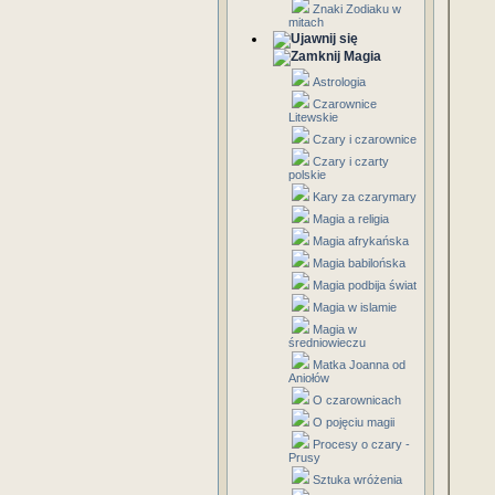
Znaki Zodiaku w
mitach
Magia
Astrologia
Czarownice
Litewskie
Czary i czarownice
Czary i czarty
polskie
Kary za czarymary
Magia a religia
Magia afrykańska
Magia babilońska
Magia podbija świat
Magia w islamie
Magia w
średniowieczu
Matka Joanna od
Aniołów
O czarownicach
O pojęciu magii
Procesy o czary -
Prusy
Sztuka wróżenia