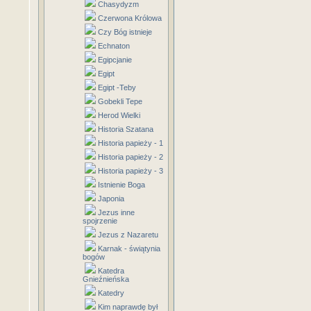
Chasydyzm
Czerwona Królowa
Czy Bóg istnieje
Echnaton
Egipcjanie
Egipt
Egipt -Teby
Gobekli Tepe
Herod Wielki
Historia Szatana
Historia papieży - 1
Historia papieży - 2
Historia papieży - 3
Istnienie Boga
Japonia
Jezus inne
spojrzenie
Jezus z Nazaretu
Karnak - świątynia
bogów
Katedra
Gnieźnieńska
Katedry
Kim naprawdę był