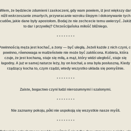
* * * * * * * *
Wiem, że będziecie zdumieni i zaskoczeni, gdy wam powiem, iż jest większy dar
niźli wskrzeszanie zmarłych, przywracanie wzroku ślepym i dokonywanie tych
cudów, jakie dane były apostołom. Bodaj że nie zechcecie temu uwierzyć. Jaki
to dar i przywilej? Chrześcijańska miłość bliźniego.
* * * * * * * *
Powinnością męża jest kochać, a żony — być uległą. Jeżeli każde z nich czyni, c
powinno, równowaga w małżeństwie nie może być zakłócona. Kobieta, która
czuje, że jest kochaną, staje się miłą, a mąż, który widzi uległość, staje się
łagodny. A już w samej naturze leży, by on kochał, a ona była posłuszną. Kiedy
rządzący kocha to, czym rządzi, wtedy wszystko układa się pomyślnie.
* * * * * * * *
Zaiste, bogactwo czyni ludzi nierozumnymi i szalonymi.
* * * * * * * *
Nie zaznamy pokoju, póki nie uspokoją się wszystkie nasze myśli.
* * * * * * * *