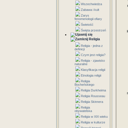
Wszechwiedza
Zabawa i kult
Zarys
fenomenologii ofiary
Świetość
Święta przestrzeń
Religia
Religia - jedna z
definicji
Czym jest religia?
Religia - zjawisko
naturalne
Klasyfikacja religii
Etnologia religii
Religia
Bocheńskiego
Religia Durkheima
Religia Rousseau
Religia Skinnera
Religia
obywatelska
Religia w XIX wieku
Religia w kulturze