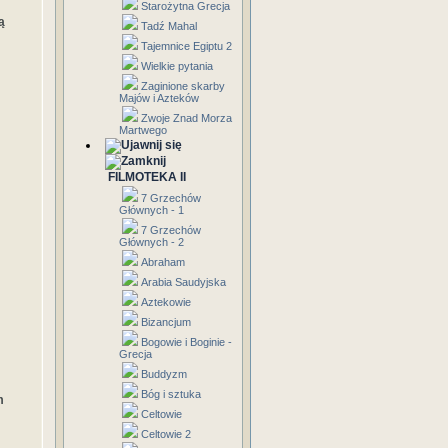
Starożytna Grecja
ą
Tadź Mahal
Tajemnice Egiptu 2
Wielkie pytania
Zaginione skarby
Majów i Azteków
Zwoje Znad Morza
Martwego
FILMOTEKA II
7 Grzechów
Głównych - 1
7 Grzechów
Głównych - 2
Abraham
Arabia Saudyjska
Aztekowie
Bizancjum
Bogowie i Boginie -
Grecja
Buddyzm
Bóg i sztuka
m
Celtowie
Celtowie 2