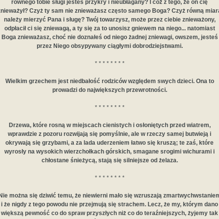
równego tobie sługi jesteś przykry i nieubłagany? I cóż z tego, że on cię
znieważył? Czyż ty sam nie znieważasz często samego Boga? Czyż równą miar
należy mierzyć Pana i sługę? Twój towarzysz, może przez ciebie znieważony,
odpłacił ci się zniewagą, a ty się za to unosisz gniewem na niego... natomiast
Boga znieważasz, choć nie doznałeś od niego żadnej zniewagi, owszem, jesteś
przez Niego obsypywany ciągłymi dobrodziejstwami.
* * * * * * * *
Wielkim grzechem jest niedbałość rodziców względem swych dzieci. Ona to
prowadzi do największych przewrotności.
* * * * * * * *
Drzewa, które rosną w miejscach cienistych i osłoniętych przed wiatrem,
wprawdzie z pozoru rozwijają się pomyślnie, ale w rzeczy samej butwieją i
okrywają się grzybami, a za lada uderzeniem łatwo się kruszą; te zaś, które
wyrosły na wysokich wierzchołkach górskich, smagane srogimi wichurami i
chłostane śnieżycą, stają się silniejsze od żelaza.
* * * * * * * *
Nie można się dziwić temu, że niewierni mało się wzruszają zmartwychwstanie
i że nigdy z tego powodu nie przejmują się strachem. Lecz, że my, którym dano
większą pewność co do spraw przyszłych niż co do teraźniejszych, żyjemy tak