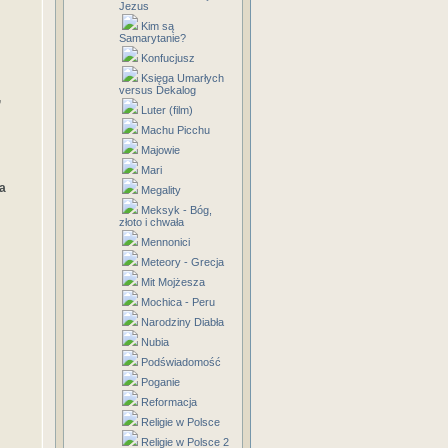
Jezus
Kim są
Samarytanie?
Konfucjusz
Księga Umarłych
versus Dekalog
,
Luter (film)
Machu Picchu
Majowie
Mari
a
Megality
Meksyk - Bóg,
złoto i chwała
Mennonici
Meteory - Grecja
Mit Mojżesza
Mochica - Peru
Narodziny Diabła
Nubia
Podświadomość
Poganie
Reformacja
Religie w Polsce
Religie w Polsce 2