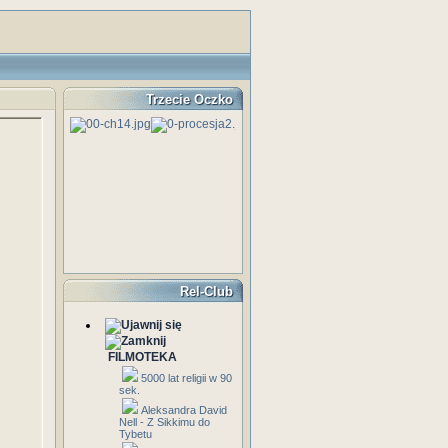
Trzecie Oczko
Rel-Club
FILMOTEKA
5000 lat religii w 90
sek.
Aleksandra David
Nell - Z Sikkimu do
Tybetu