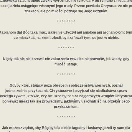
Człowieka szlachetnego zwykły wyróżniać nie tylko dary otrzymane z nieba, al
raczej dzieła osiągnięte własnymi jego trudy. Przeto powiada Chrystus, że nie p
znakach, ale po miłości poznaje się Jego uczniów.
* * * * * * * *
Kapłanom dał Bóg taką moc, jakiej nie użyczył ani aniołom ani archaniołom: tym
co mieszkają na ziemi, zlecił, by szafowali tym, co jest w niebie.
* * * * * * *
Nigdy tak się nie krzewi i nie zakorzenia wszelka nieprawość, jak wtedy, gdy
miłość ustaje.
* * * * * * * *
Gdyby ktoś, stojący poza obrębem społeczeństwa wiernych, poznał
jednocześnie przykazania Chrystusowe i przyjrzał się niedbalstwu spraw
naszego żywota, kto wie, czy nie uznałby nas za najgorszych wrogów Chrystusa
ponieważ nieraz tak się prowadzimy, jakbyśmy usiłowali iść na przekór Jego
przykazaniom.
* * * * * * * *
Jak możesz żądać, aby Bóg był dla ciebie łagodny i łaskawy, jeżeli ty sam dla