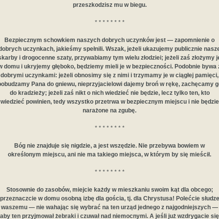
przeszkodzisz mu w biegu.
* * * * * * * *
Bezpiecznym schowkiem naszych dobrych uczynków jest — zapomnienie o
dobrych uczynkach, jakieśmy spełnili. Wszak, jeżeli ukazujemy publicznie nasz
skarby i drogocenne szaty, przywabiamy tym wielu złodziei; jeżeli zaś złożymy j
w domu i ukryjemy głęboko, będziemy mieli je w bezpieczności. Podobnie bywa 
dobrymi uczynkami: jeżeli obnosimy się z nimi i trzymamy je w ciągłej pamięci,
pobudzamy Pana do gniewu, nieprzyjacielowi dajemy broń w rękę, zachęcamy g
do kradzieży; jeżeli zaś nikt o nich wiedzieć nie będzie, lecz tylko ten, kto
wiedzieć powinien, tedy wszystko przetrwa w bezpiecznym miejscu i nie będzie
narażone na zgubę.
* * * * * * * *
Bóg nie znajduje się nigdzie, a jest wszędzie. Nie przebywa bowiem w
określonym miejscu, ani nie ma takiego miejsca, w którym by się mieścił.
* * * * * * * *
Stosownie do zasobów, miejcie każdy w mieszkaniu swoim kąt dla obcego;
przeznaczcie w domu osobną izbę dla gościa, tj. dla Chrystusa! Polećcie słudz
waszemu — nie wahając się wybrać na ten urząd jednego z najgodniejszych —
aby ten przyjmował żebraki i czuwał nad niemocnymi. A jeśli już wzdrygacie się