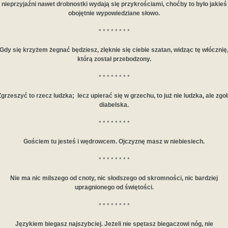
nieprzyjaźni nawet drobnostki wydają się przykrościami, choćby to było jakieś
obojętnie wypowiedziane słowo.
* * * * * * * *
Gdy się krzyżem żegnać będziesz, zlęknie się ciebie szatan, widząc tę włócznię
którą został przebodzony.
* * * * * * * *
Zgrzeszyć to rzecz ludzka; lecz upierać się w grzechu, to już nie ludzka, ale zgoł
diabelska.
* * * * * * * *
Gościem tu jesteś i wędrowcem. Ojczyznę masz w niebiesiech.
* * * * * * * *
Nie ma nic milszego od cnoty, nic słodszego od skromności, nic bardziej
upragnionego od świętości.
* * * * * * * *
Językiem biegasz najszybciej. Jeżeli nie spętasz biegaczowi nóg, nie