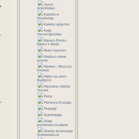
e
Jezus -
o
dzieciństwo
Katedra w
Strasburgu
Katedry gotyckie
Kody
,
chrześcijaństwa
Masaru Emoto -
Wieści z Wody
Mnisi i kacerze
Nauka o stanie
umyslu
Newton - Mroczny
Heretyk
Niebo na ziemi -
Buddyzm
Nieznana rodzina
Jezusa
Petra
,
Pierwsza Krucjata
Piramidy
Scjentologia
Skala
porównawcza planet
Skarby wczesnego
Średniowiecza