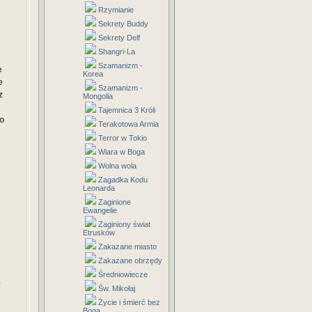
Rzymianie
Sekrety Buddy
Sekrety Delf
Shangri-La
Szamanizm -
e
Korea
e
Szamanizm -
z
Mongolia
Tajemnica 3 Króli
o
Terakotowa Armia
Terror w Tokio
Wiara w Boga
Wolna wola
Zagadka Kodu
Leonarda
Zaginione
Ewangelie
Zaginiony świat
Etrusków
Zakazane miasto
Zakazane obrzędy
Średniowiecze
e
Św. Mikołaj
Życie i śmierć bez
Boga