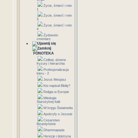
Życie, śmierć i rein
1
Życie, śmierć i rein
3
Życie, śmierć i rein
4
Żydowski
cmentarz
FONOTEKA
Celibat, dziwne
fryzury i hierarchia
ć
Profesjonalizacja
kleru - 2
Jezus Mesjasz
Kto napisał Biblię?
Religia w Europie
Mitologia
Starożytnej Italii
W kręgu Światowita
Apokryfy o Jezusie
Cesarstwo
Bizantyńskie
Dhammapada
Herezje i doktryna