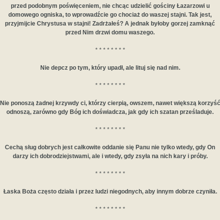
przed podobnym poświęceniem, nie chcąc udzielić gościny Łazarzowi u
domowego ogniska, to wprowadźcie go chociaż do waszej stajni. Tak jest,
przyjmijcie Chrystusa w stajni! Zadrżałeś? A jednak byłoby gorzej zamknąć
przed Nim drzwi domu waszego.
* * * * * * * *
Nie depcz po tym, który upadł, ale lituj się nad nim.
* * * * * * * *
Nie ponoszą żadnej krzywdy ci, którzy cierpią, owszem, nawet większą korzyś
odnoszą, zarówno gdy Bóg ich doświadcza, jak gdy ich szatan prześladuje.
* * * * * * * *
Cechą sług dobrych jest całkowite oddanie się Panu nie tylko wtedy, gdy On
darzy ich dobrodziejstwami, ale i wtedy, gdy zsyła na nich kary i próby.
* * * * * * * *
Łaska Boża często działa i przez ludzi niegodnych, aby innym dobrze czyniła.
* * * * * * * *