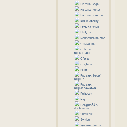
Historia Boga
Historia Piekła
Historia grzechu
Kozioł ofiarny
Krytyka religii
Mistycyzm
Nadnaturalna moc
Objawienia
Oblicza
reinkarnacji
Ofiara
Opętanie
Piekło
Początki badań
religii PL
Początki
religioznawstwa
Politeizm
Raj
Religijność a
duchowość
Sumienie
Symbol
System ofiarny