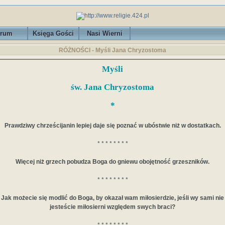
rum
Księga Gości
Nasi Wierni
RÓŻNOŚCI - Myśli Jana Chryzostoma
Myśli
św. Jana Chryzostoma
*
Prawdziwy chrześcijanin lepiej daje się poznać w ubóstwie niż w dostatkach.
* * * * * * * *
Więcej niż grzech pobudza Boga do gniewu obojętność grzeszników.
* * * * * * * *
Jak możecie się modlić do Boga, by okazał wam miłosierdzie, jeśli wy sami nie
jesteście miłosierni względem swych braci?