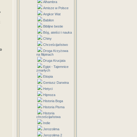
Alhambra
Amisze w Polsce
,
Angkor Wat
Babilon
ż
Biblijne bestie
Bóg, ateiści i nauka
Chiny
Chrześcijaństwo
o
Droga Krzyżowa
na filipinach
Druga Krucjata
Egipt - Tajemnice
zmarłych
Etiopia
Geniusz Darwina
Hetyci
Hipnoza
Historia Boga
Historia Pisma
Historia
chrześcijaństwa
Indie
Jerozolima
Jerozolima 2