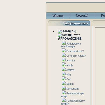
Witamy
Nowości
Fo
Religioznawstwo
==>>
WPROWADZENIE
Podstawowa
terminologia
Czym jest kult?
Co to jest rytuał?
Absolut
Anioły
Ateizm
Bóg
Cud
Deizm
Demonizm
Fenomenologia
religii
Fundamentalizm
religijny