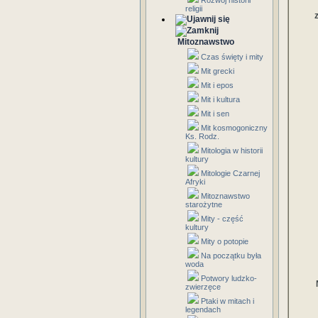
Rozwój historii
religii
Mitoznawstwo
Czas święty i mity
Mit grecki
Mit i epos
Mit i kultura
Mit i sen
Mit kosmogoniczny
Ks. Rodz.
Mitologia w historii
kultury
Mitologie Czarnej
Afryki
Mitoznawstwo
starożytne
Mity - część
kultury
Mity o potopie
Na początku była
woda
Potwory ludzko-
zwierzęce
Ptaki w mitach i
legendach