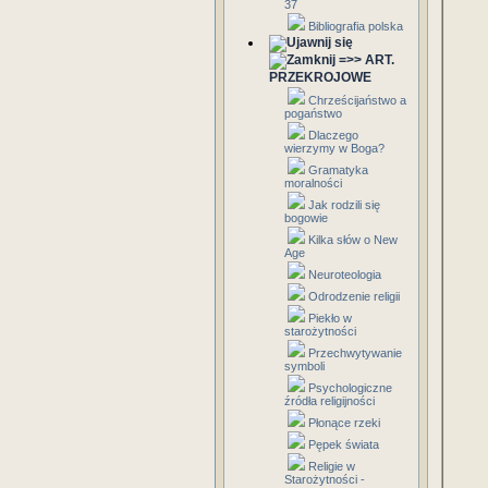
37
Bibliografia polska
=>> ART.
PRZEKROJOWE
Chrześcijaństwo a
pogaństwo
Dlaczego
wierzymy w Boga?
Gramatyka
moralności
Jak rodzili się
bogowie
Kilka słów o New
Age
Neuroteologia
Odrodzenie religii
Piekło w
starożytności
Przechwytywanie
symboli
Psychologiczne
źródła religijności
Płonące rzeki
Pępek świata
Religie w
Starożytności -