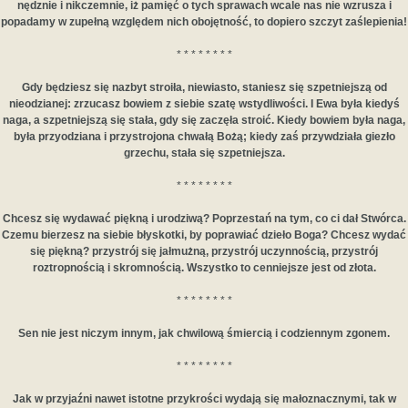
nędznie i nikczemnie, iż pamięć o tych sprawach wcale nas nie wzrusza i
popadamy w zupełną względem nich obojętność, to dopiero szczyt zaślepienia!
* * * * * * * *
Gdy będziesz się nazbyt stroiła, niewiasto, staniesz się szpetniejszą od
nieodzianej: zrzucasz bowiem z siebie szatę wstydliwości. I Ewa była kiedyś
naga, a szpetniejszą się stała, gdy się zaczęła stroić. Kiedy bowiem była naga,
była przyodziana i przystrojona chwałą Bożą; kiedy zaś przywdziała giezło
grzechu, stała się szpetniejsza.
* * * * * * * *
Chcesz się wydawać piękną i urodziwą? Poprzestań na tym, co ci dał Stwórca.
Czemu bierzesz na siebie błyskotki, by poprawiać dzieło Boga? Chcesz wydać
się piękną? przystrój się jałmużną, przystrój uczynnością, przystrój
roztropnością i skromnością. Wszystko to cenniejsze jest od złota.
* * * * * * * *
Sen nie jest niczym innym, jak chwilową śmiercią i codziennym zgonem.
* * * * * * * *
Jak w przyjaźni nawet istotne przykrości wydają się małoznacznymi, tak w