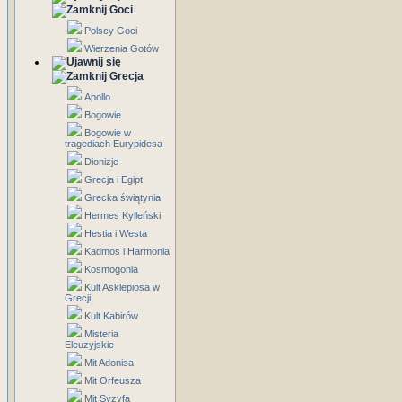
Goci
Polscy Goci
Wierzenia Gotów
Grecja
Apollo
Bogowie
Bogowie w
tragediach Eurypidesa
Dionizje
Grecja i Egipt
Grecka świątynia
Hermes Kylleński
Hestia i Westa
Kadmos i Harmonia
Kosmogonia
Kult Asklepiosa w
Grecji
Kult Kabirów
Misteria
Eleuzyjskie
Mit Adonisa
Mit Orfeusza
Mit Syzyfa