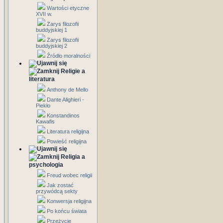
Wartości etyczne
XVII w.
Zarys filozofii
buddyjskiej 1
Zarys filozofii
buddyjskiej 2
Źródło moralności
Religie a
literatura
Anthony de Mello
Dante Alighieri -
Piekło
Konstandinos
Kawafis
Literatura religijna
Powieść religijna
Religia a
psychologia
Freud wobec religii
Jak zostać
przywódcą sekty
Konwersja religijna
Po końcu świata
Przeżycie