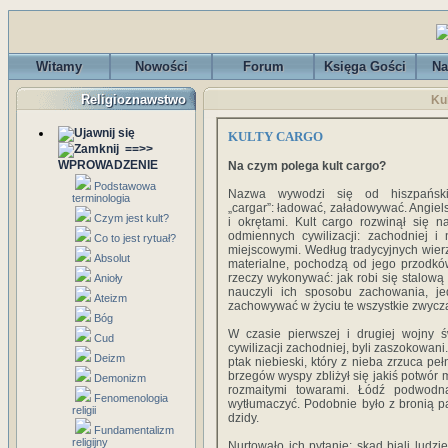
Witamy
Nowości
Forum
Księga Gości
Na
Religioznawstwo
Ku
KULTY CARGO
==>>
WPROWADZENIE
Na czym polega kult cargo?
Podstawowa
Nazwa wywodzi się od hiszpańsk
terminologia
„cargar”: ładować, załadowywać. Angiel
Czym jest kult?
i okrętami. Kult cargo rozwinął się 
odmiennych cywilizacji: zachodniej i 
Co to jest rytuał?
miejscowymi. Według tradycyjnych wierz
Absolut
materialne, pochodzą od jego przodków,
rzeczy wykonywać: jak robi się stalową s
Anioły
nauczyli ich sposobu zachowania, j
Ateizm
zachowywać w życiu te wszystkie zwycza
Bóg
W czasie pierwszej i drugiej wojny ś
Cud
cywilizacji zachodniej, byli zaszokowani
Deizm
ptak niebieski, który z nieba zrzuca p
brzegów wyspy zbliżył się jakiś potwór m
Demonizm
rozmaitymi towarami. Łódź podwodna
Fenomenologia
wytłumaczyć. Podobnie było z bronią pa
religii
dzidy.
Fundamentalizm
religijny
Nurtowało ich pytanie: skąd biali ludz