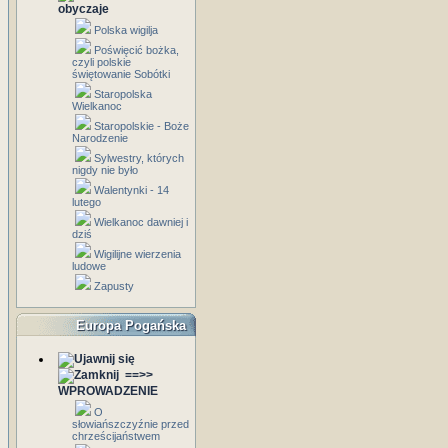
obyczaje
Polska wigilja
Poświęcić bożka,
czyli polskie
świętowanie Sobótki
Staropolska
Wielkanoc
Staropolskie - Boże
Narodzenie
Sylwestry, których
nigdy nie było
Walentynki - 14
lutego
Wielkanoc dawniej i
dziś
Wigilijne wierzenia
ludowe
Zapusty
Europa Pogańska
==>>
WPROWADZENIE
O
słowiańszczyźnie przed
chrześcijaństwem