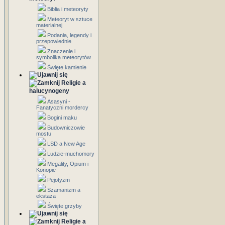
Biblia i meteoryty
Meteoryt w sztuce
materialnej
Podania, legendy i
przepowiednie
Znaczenie i
symbolika meteorytów
Święte kamienie
Religie a
halucynogeny
Asasyni -
Fanatyczni mordercy
Bogini maku
Budowniczowie
mostu
LSD a New Age
Ludzie-muchomory
Megality, Opium i
Konopie
Pejotyzm
Szamanizm a
ekstaza
Święte grzyby
Religie a