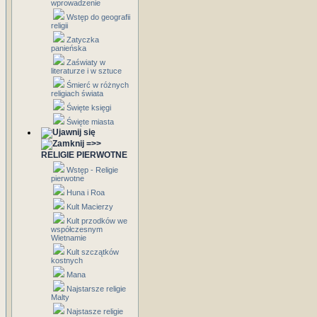
wprowadzenie
Wstęp do geografii
religii
Zatyczka
panieńska
Zaświaty w
literaturze i w sztuce
Śmierć w różnych
religiach świata
Święte księgi
Święte miasta
=>>
RELIGIE PIERWOTNE
Wstęp - Religie
pierwotne
Huna i Roa
Kult Macierzy
Kult przodków we
współczesnym
Wietnamie
Kult szczątków
kostnych
Mana
Najstarsze religie
Malty
Najstasze religie