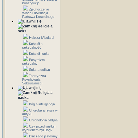
konstytucja
Zjednoczenie
Włoch i likwidacja
Państwa Kościelnego
Religie a
seks
Heloiza i Abelard
Kościół a
seksualność
Kościół i seks
Pesymizm
seksualny
Seks a celibat
Tantryczna
Psychologia
Seksualności
Religia a
nauka
Bóg a inteligencja
Choroba a religia w
antyku
Chronologia biblijna
Czy przed wielkim
wybuchem był Bóg?
Dlaczego jesteśmy