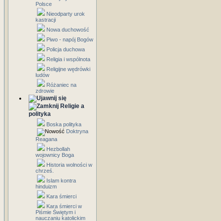
Polsce
Nieodparty urok
kastracji
Nowa duchowość
Piwo - napój Bogów
Policja duchowa
Religia i wspólnota
Religijne wędrówki
ludów
Różaniec na
zdrowie
Religie a
polityka
Boska polityka
Doktryna
Reagana
Hezbollah
wojownicy Boga
Historia wolności w
chrześ.
Islam kontra
hinduizm
Kara śmierci
Kara śmierci w
Piśmie Świętym i
nauczaniu katolickim