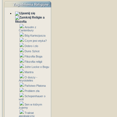
Zagadnienia Religijne
Religie a
filozofia
Anselm z
Cantenbury
Bóg Kartezjusza
Czym jest etyka?
Dobro i zlo
Duns Szkot
Filozofia Boga
Filozofia religii
John Locke o Bogu
Mantra
O duszy -
Arystoteles
Państwo Platona
Problem zła
Schopenhauer o
woli
Sen w którym
żyjemy
Traktat
ateologiczny