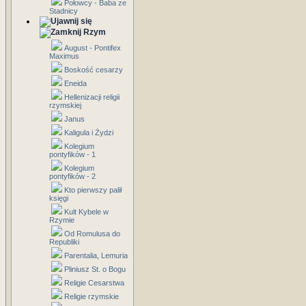
Połowcy - Baba ze
Stadnicy
Rzym
August - Pontifex
Maximus
Boskość cesarzy
Eneida
Hellenizacji religii
rzymskiej
Janus
Kaligula i Żydzi
Kolegium
pontyfików - 1
Kolegium
pontyfików - 2
Kto pierwszy palił
księgi
Kult Kybele w
Rzymie
Od Romulusa do
Republiki
Parentalia, Lemuria
Pliniusz St. o Bogu
Religie Cesarstwa
Religie rzymskie