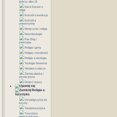
dobrzy albo źli
Karol Darwin o
religii
Kościół a ewolucja
Kościół a
uniwersytety
Medycyna i religia
Neuroteologia
Pan Bóg i
zwierzęta
Religia i geny
Religia i moralność
Religie a ekologia
Teologia Newtona
Vetulani o wierze
Ziemia płaska i
ziemia pusta
Śmierć duszy
Religia a
turystyka
Od pielgrzyma do
turysty
Tanatoturystyka
Turystyka
pielgrzymkowa -