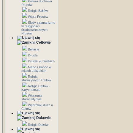
Kultura duchowa
Prusów
Religia Bałtów
Wiara Prusów
Ślady szamanizmu
w religijności
średniowiecznych
Prusów
Celtowie
Beltaine
Druidzi
Druidzi w źródłach
Niebo i słońce w
mitach celtyckich
Religia
starożytnych Celtów
Religie Celtów -
zarys tematu
Wierzenia
staroceltyckie
Wędrówki dusz u
Celtów
Dakowie
Religia Daków