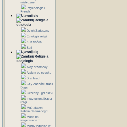
mistyczne
Psychologia r.
Freuda
Religie a
etnologia
Dzień Zaduszny
Etnologia religii
Kult słońca
Sati
Religie a
socjologia
Akty przemocy
Ateizm po czesku
Brat brud
Czy Zachód utracił
Boga
Grzechy i grzeszki
Instytucjonalizacja
religii
McJudaizm -
Kabała dla każdego!
Moda na
wegetarianizm
Mordy rytualne w