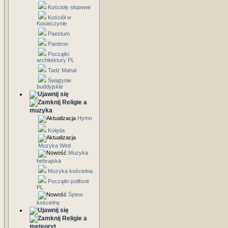
Kościoły słupowe
Kościół w
Kosieczynie
Paestum
Panteon
Początki
architektury PL
Tadż Mahal
Świątynie
buddyjskie
Religie a
muzyka
Hymn
Kolęda
Muzyka Wed
Muzyka
hebrajska
Muzyka kościelna
Początki polifonii
PL
Śpiew
kościelny
Religie a
meteoryt