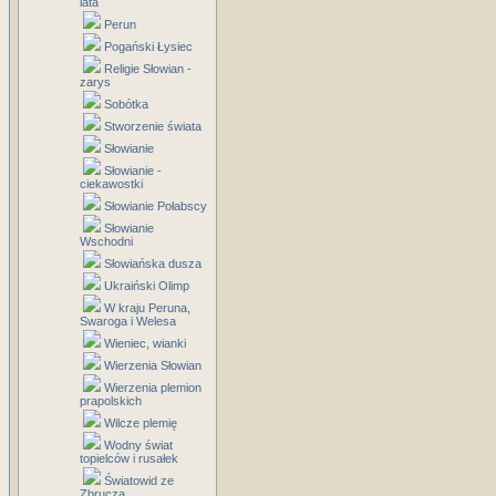
lata
Perun
Pogański Łysiec
Religie Słowian -
zarys
Sobótka
Stworzenie świata
Słowianie
Słowianie -
ciekawostki
Słowianie Połabscy
Słowianie
Wschodni
Słowiańska dusza
Ukraiński Olimp
W kraju Peruna,
Swaroga i Welesa
Wieniec, wianki
Wierzenia Słowian
Wierzenia plemion
prapolskich
Wilcze plemię
Wodny świat
topielców i rusałek
Światowid ze
Zbrucza