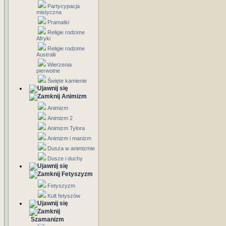
Partycypacja
mistyczna
Pramatki
Religie rodzime
Afryki
Religie rodzime
Australii
Wierzenia
pierwotne
Święte kamienie
Animizm
Animizm
Animizm 2
Animizm Tylora
Animizm i manizm
Dusza w animizmie
Dusze i duchy
Fetyszyzm
Fetyszyzm
Kult fetyszów
Szamanizm