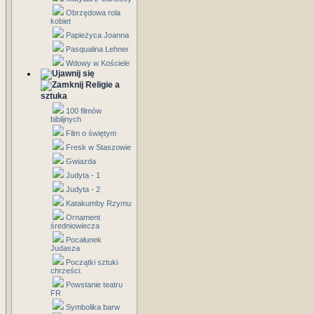
Obrzędowa rola
kobiet
Papieżyca Joanna
Pasqualina Lehner
Wdowy w Kościele
Religie a
sztuka
100 filmów
biblijnych
Film o świętym
Fresk w Staszowie
Gwiazda
Judyta - 1
Judyta - 2
Katakumby Rzymu
Ornament
średniowiecza
Pocałunek
Judasza
Początki sztuki
chrześci.
Powstanie teatru
FR
Symbolika barw