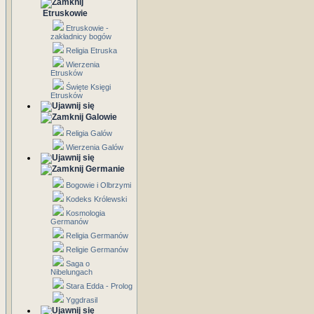
Etruskowie
Etruskowie -
zakładnicy bogów
Religia Etruska
Wierzenia
Etrusków
Święte Księgi
Etrusków
Galowie
Religia Galów
Wierzenia Galów
Germanie
Bogowie i Olbrzymi
Kodeks Królewski
Kosmologia
Germanów
Religia Germanów
Religie Germanów
Saga o
Nibelungach
Stara Edda - Prolog
Yggdrasil