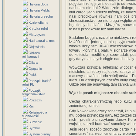
pojęciami religijnymi: dostali je od swo
Historia Boga
nasi nam nie dali? Widocznie dlatego, 
Historia Piekła
kult cargo: jego liderzy mówią, że należ
nasi przodkowie również nam coś przys
Historia grzechu
chrześcijaństwo, bo nie ulega wątpliwośc
Kozioł ofiarny
będziemy chodzić na Mszę św., spowiad
Krytyka religii
to nasi przodkowie też nam dadzą.
Mistycyzm
Badałem księgi chrzcielne niektórych re
Nadnaturalna moc
iż 400 osób jednego dnia przyjmowało 
wioska liczy tam 30-40 mieszkańców. 
Objawienia
towaru, który mają biali. Misjonarze wpad
Oblicza
do kościoła, modlili się, spowiadali, poś
reinkarnacji
gdy dary dla białych ciągle nadchodziły
Ofiara
Wówczas przyszła refleksja: widoczni
Opętanie
nieistotne, a rzeczy najlepsze zatrzymał
Piekło
masowy odwrót od chrześcijaństwa. P
ludzi. Do dzisiejszych czasów kulty c
Początki badań
Gdzie one się pojawiają, tam zanika wia
religii PL
Początki
W jaki sposób misjonarze obecnie radz
religioznawstwa
Politeizm
Cechą charakterystyczną tego kultu j
zmienionej formie.
Raj
Gdy Nowogwinejczycy zobaczyli, że biał
Religijność a
mu potem przynoszą dary, też zaczęli za
duchowość
nich i prosili o przysyłanie darów. P
Sumienie
wojska, zaczęli budować samoloty w busz
Symbol
Jeśli jeden sposób zdobycia cargo nie 
cmentarze” na wzór cmentarzy wojennych
System ofiarny