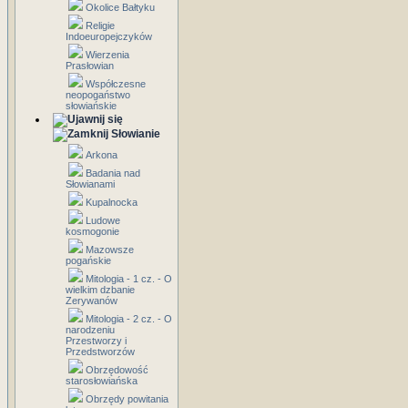
Okolice Bałtyku
Religie
Indoeuropejczyków
Wierzenia
Prasłowian
Współczesne
neopogaństwo
słowiańskie
Słowianie
Arkona
Badania nad
Słowianami
Kupalnocka
Ludowe
kosmogonie
Mazowsze
pogańskie
Mitologia - 1 cz. - O
wielkim dzbanie
Zerywanów
Mitologia - 2 cz. - O
narodzeniu
Przestworzy i
Przedstworzów
Obrzędowość
starosłowiańska
Obrzędy powitania