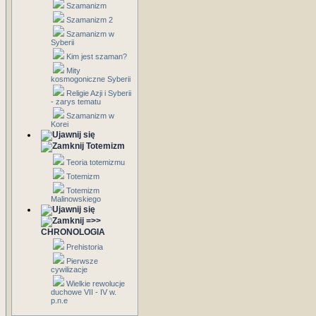
Szamanizm
Szamanizm 2
Szamanizm w
Syberii
Kim jest szaman?
Mity
kosmogoniczne Syberii
Religie Azji i Syberii
- zarys tematu
Szamanizm w
Korei
Totemizm
Teoria totemizmu
Totemizm
Totemizm
Malinowskiego
=>>
CHRONOLOGIA
Prehistoria
Pierwsze
cywilizacje
Wielkie rewolucje
duchowe VII - IV w.
p.n.e