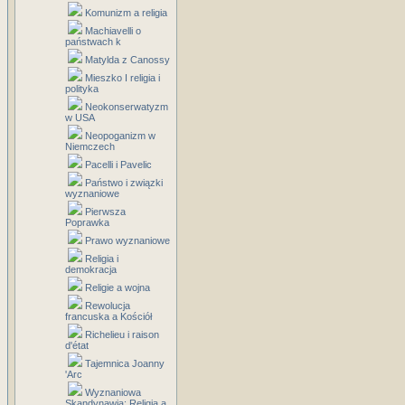
Komunizm a religia
Machiavelli o
państwach k
Matylda z Canossy
Mieszko I religia i
polityka
Neokonserwatyzm
w USA
Neopoganizm w
Niemczech
Pacelli i Pavelic
Państwo i związki
wyznaniowe
Pierwsza
Poprawka
Prawo wyznaniowe
Religia i
demokracja
Religie a wojna
Rewolucja
francuska a Kościół
Richelieu i raison
d'état
Tajemnica Joanny
'Arc
Wyznaniowa
Skandynawia: Religia a