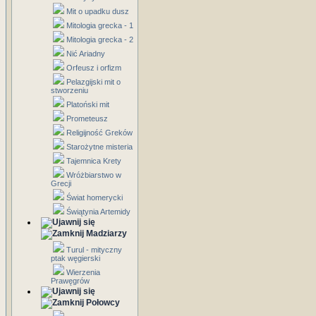
Mit o upadku dusz
Mitologia grecka - 1
Mitologia grecka - 2
Nić Ariadny
Orfeusz i orfizm
Pelazgijski mit o
stworzeniu
Platoński mit
Prometeusz
Religijność Greków
Starożytne misteria
Tajemnica Krety
Wróżbiarstwo w
Grecji
Świat homerycki
Świątynia Artemidy
Madziarzy
Turul - mityczny
ptak węgierski
Wierzenia
Prawęgrów
Połowcy