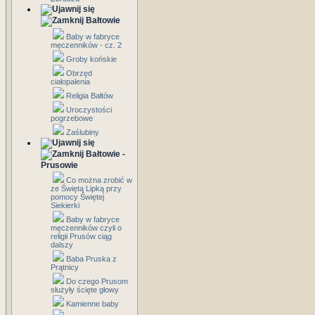
Bałtowie
Baby w fabryce
męczenników - cz. 2
Groby końskie
Obrzęd
ciałopalenia
Religia Bałtów
Uroczystości
pogrzebowe
Zaślubiny
Bałtowie -
Prusowie
Co można zrobić w
ze Świętą Lipką przy
pomocy Świętej
Siekierki
Baby w fabryce
męczenników czyli o
religii Prusów ciąg
dalszy
Baba Pruska z
Prątnicy
Do czego Prusom
służyły ścięte głowy
Kamienne baby