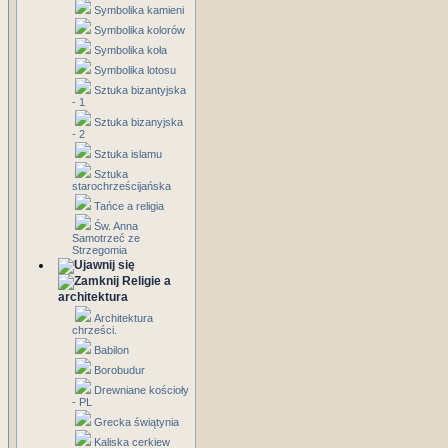
Symbolika kamieni
Symbolika kolorów
Symbolika koła
Symbolika lotosu
Sztuka bizantyjska
- 1
Sztuka bizanyjska
- 2
Sztuka islamu
Sztuka
starochrześcijańska
Tańce a religia
Św. Anna
Samotrzeć ze
Strzegomia
Religie a
architektura
Architektura
chrześci.
Babilon
Borobudur
Drewniane kościoły
- PL
Grecka świątynia
Kaliska cerkiew