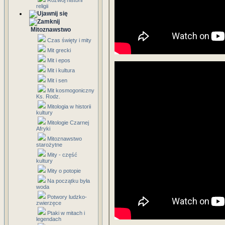
Rozwój historii
religii
Mitoznawstwo
Czas święty i mity
Mit grecki
Mit i epos
Mit i kultura
Mit i sen
Mit kosmogoniczny
Ks. Rodz.
Mitologia w historii
kultury
Mitologie Czarnej
Afryki
Mitoznawstwo
starożytne
Mity - część
kultury
Mity o potopie
Na początku była
woda
Potwory ludzko-
zwierzęce
Ptaki w mitach i
legendach