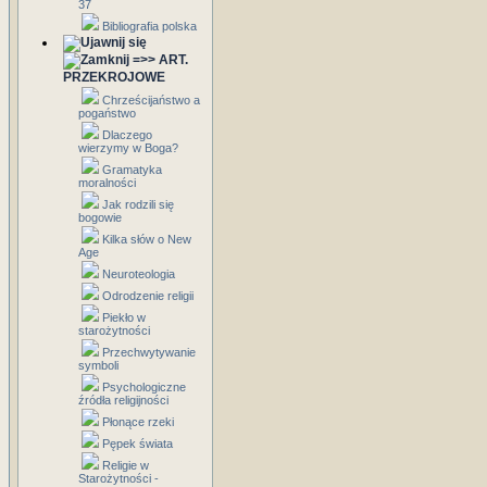
37
Bibliografia polska
=>> ART.
PRZEKROJOWE
Chrześcijaństwo a
pogaństwo
Dlaczego
wierzymy w Boga?
Gramatyka
moralności
Jak rodzili się
bogowie
Kilka słów o New
Age
Neuroteologia
Odrodzenie religii
Piekło w
starożytności
Przechwytywanie
symboli
Psychologiczne
źródła religijności
Płonące rzeki
Pępek świata
Religie w
Starożytności -