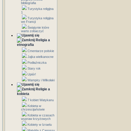
bibliografia
Turystyka religijna
1
Turystyka religijna
we Francji
Świątynie które
warto zobaczyć
Religia a
etnografia
Cmentarze polskie
Jajka wielkanocne
Podłaźniczka
Stary rok
Upiór!
Wampiry i Wilkołaki
Religie a
kobieta
7 kobiet Watykanu
Kobieta w
chrzescijaństwie
Kobieta w czasach
wypraw krzyżowych
Kobiety w Izraelu
Matylda z Canossy