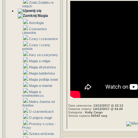
Znaki Zodiaku w
mitach
Magia
Astrologia
Czarownice
Litewskie
Czary i czarownice
Czary i czarty
polskie
Kary za czarymary
Magia a religia
Magia afrykańska
Magia babilońska
Magia podbija świat
Magia w islamie
Magia w
średniowieczu
Matka Joanna od
Aniołów
Data utworzenia:
13/12/2017 @ 22:13
Ostatnie zmiany:
14/12/2017 @ 04:20
O czarownicach
Kategoria :
Kulty Cargo
Strona czytana
92042 razy
O pojęciu magii
Procesy o czary -
Prusy
Sztuka wróżenia