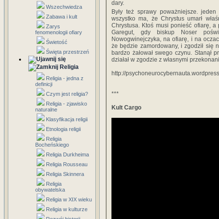
dary.
Wszechwiedza
Były też sprawy poważniejsze. jeden z
Zabawa i kult
wszystko ma, że Chrystus umarł właś
Chrystusa. Ktoś musi ponieść ofiarę, a
Zarys
Garegut, gdy biskup Noser poświę
fenomenologii ofiary
Nowogwinejczyka, na ofiarę, i na oczac
Świetość
że będzie zamordowany, i zgodził się n
Święta przestrzeń
bardzo żałował swego czynu. Stanął p
działał w zgodzie z własnymi przekonania
Religia
http://psychoneurocybernauta.wordpres
Religia - jedna z
definicji
***
Czym jest religia?
Religia - zjawisko
Kult Cargo
naturalne
Klasyfikacja religii
Etnologia religii
Religia
Bocheńskiego
Religia Durkheima
Religia Rousseau
Religia Skinnera
Religia
obywatelska
Religia w XIX wieku
Religia w kulturze