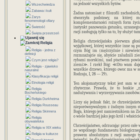
na jedność wszystkich bytów.
Wszechwiedza
Zabawa i kult
Żadna natomiast z filozofii zachodnich,
Zarys
stworzyła podstawy, na której m
fenomenologii ofiary
komplementarności rożnych form życia,
instynkt panowania gatunku, uznanego 
Świetość
racji zasługują tylko na to, by służyć t
Święta przestrzeń
Religia chrześcijańska pierwsza gło
Religia
wyjątkowej, której wszystkie inne są p
Religia - jedna z
czym Bóg im (mężczyźnie i niewieści
definicji
rozmnażajcie się, abyście zaludnili zi
rybami morskimi, nad ptactwem powie
Czym jest religia?
ziemi≫. I rzekł Bóg: ≪Oto wam daję 
Religia - zjawisko
wszelkie drzewo, którego owoc ma w 
naturalne
Rodzaju, I, 28 — 29).
Klasyfikacja religii
Etnologia religii
Ten aksjomatyczny tekst jest sam w 
zbyteczne. Prawda, że to boskie „
Religia
nadużywania i wyczerpywania zasobów.
Bocheńskiego
Religia Durkheima
Liczy się jednak fakt, że chrześcijań
Religia Rousseau
nieporównywalnym z żadnym innym stw
Boga, którego jest namiestnikiem na Zi
Religia Skinnera
o wiele bardziej jako jego król i właścic
Religia
obywatelska
Chrześcijaństwo, odrzucając przez całe
Religia w XIX wieku
ze wspólnego fundamentu biologicznego
Religia w kulturze
prawem absolutnym z racji samego tyl
twierdzi, że dla chrześcijanina człowiek