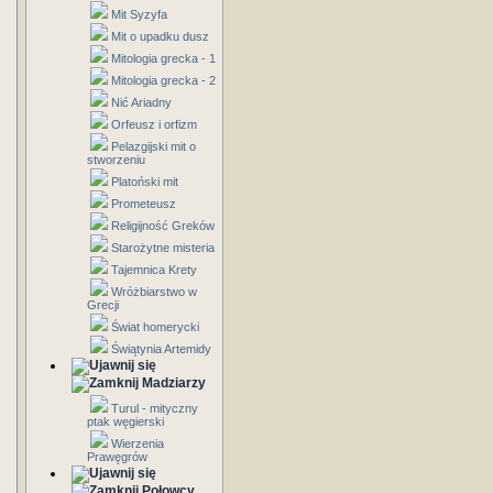
Mit Syzyfa
Mit o upadku dusz
Mitologia grecka - 1
Mitologia grecka - 2
Nić Ariadny
Orfeusz i orfizm
Pelazgijski mit o
stworzeniu
Platoński mit
Prometeusz
Religijność Greków
Starożytne misteria
Tajemnica Krety
Wróżbiarstwo w
Grecji
Świat homerycki
Świątynia Artemidy
Madziarzy
Turul - mityczny
ptak węgierski
Wierzenia
Prawęgrów
Połowcy