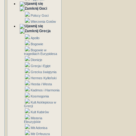
Goci
Polscy Goci
Wierzenia Gotów
Grecja
Apollo
Bogowie
Bogowie w
tragediach Eurypidesa
Dionizje
Grecja i Egipt
Grecka świątynia
Hermes Kylleński
Hestia i Westa
Kadmos i Harmonia
Kosmogonia
Kult Asklepiosa w
Grecji
Kult Kabirów
Misteria
Eleuzyjskie
Mit Adonisa
Mit Orfeusza