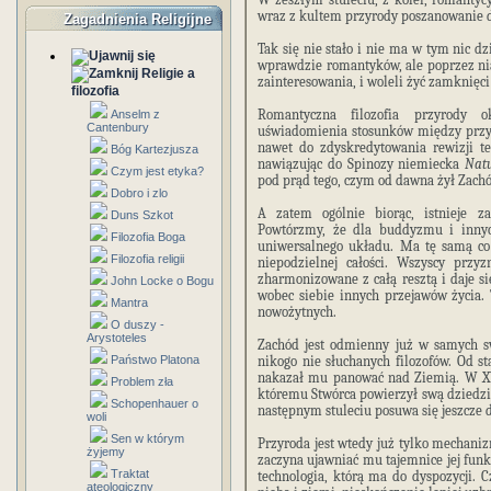
wraz z kultem przyrody poszanowanie d
Zagadnienia Religijne
Tak się nie stało i nie ma w tym nic d
wprawdzie romantyków, ale poprzez nią
Religie a
zainteresowania, i woleli żyć zamkni
filozofia
Romantyczna filozofia przyrody 
Anselm z
Cantenbury
uświadomienia stosunków między przy
nawet do zdyskredytowania rewizji t
Bóg Kartezjusza
nawiązując do Spinozy niemiecka
Natu
Czym jest etyka?
pod prąd tego, czym od dawna żył Zachó
Dobro i zlo
A zatem ogólnie biorąc, istnieje
Duns Szkot
Powtórzmy, że dla buddyzmu i innyc
Filozofia Boga
uniwersalnego układu. Ma tę samą co o
Filozofia religii
niepodzielnej całości. Wszyscy przyz
zharmonizowane z całą resztą i daje 
John Locke o Bogu
wobec siebie innych przejawów życia. 
Mantra
nowożytnych.
O duszy -
Arystoteles
Zachód jest odmienny już w samych sw
Państwo Platona
nikogo nie słuchanych filozofów. Od st
nakazał mu panować nad Ziemią. W XVI
Problem zła
któremu Stwórca powierzył swą dziedzin
Schopenhauer o
następnym stuleciu posuwa się jeszcze d
woli
Sen w którym
Przyroda jest wtedy już tylko mechan
żyjemy
zaczyna ujawniać mu tajemnice jej funk
Traktat
technologia, którą ma do dyspozycji.
ateologiczny