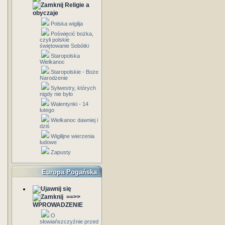
Religie a
obyczaje
Polska wigilja
Poświęcić bożka,
czyli polskie
świętowanie Sobótki
Staropolska
Wielkanoc
Staropolskie - Boże
Narodzenie
Sylwestry, których
nigdy nie było
Walentynki - 14
lutego
Wielkanoc dawniej i
dziś
Wigilijne wierzenia
ludowe
Zapusty
Europa Pogańska
==>>
WPROWADZENIE
O
słowiańszczyźnie przed