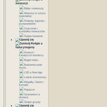
meteoryt
Biblia i meteoryty
Meteoryt w sztuce
materialnej
Podania, legendy i
przepowiednie
Znaczenie i
symbolika meteorytów
Święte kamienie
Religie a
halucynogeny
Asasyni -
Fanatyczni mordercy
Bogini maku
Budowniczowie
mostu
LSD a New Age
Ludzie-muchomory
Megality, Opium i
Konopie
Pejotyzm
Szamanizm a
ekstaza
Święte grzyby