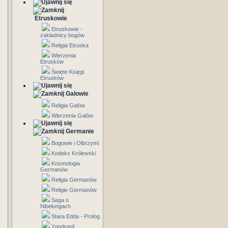
Etruskowie
Etruskowie -
zakładnicy bogów
Religia Etruska
Wierzenia
Etrusków
Święte Księgi
Etrusków
Galowie
Religia Galów
Wierzenia Galów
Germanie
Bogowie i Olbrzymi
Kodeks Królewski
Kosmologia
Germanów
Religia Germanów
Religie Germanów
Saga o
Nibelungach
Stara Edda - Prolog
Yggdrasil