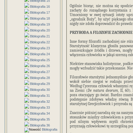
Bibliografia 15
Ogólnie biorąc, nie można się spodzie
Bibliografia 16
zachęty do rozsądnego korzystania z
Bibliografia 17
Umocniony w swej sytuacji istoty upr
Bibliografia 18
„ogrodnik Boży”, by użyć pięknego sfo
nigdy nie zdoła doprowadzić do prawdz
Bibliografia 19
Bibliografia 20
PRZYRODA A FILOZOFIE ZACHODNIE
Bibliografia 21
Inne formy filozofii zachodniej nie róż
Bibliografia 22
Starożytność klasyczna głosiła panowa
Bibliografia 23
zamieszkujące źródła i drzewa, mogły
Bibliografia 24
włączenia człowieka w jakąś szerszą cał
Bibliografia 25
Niektóre stanowiska holistyczne, podkre
Bibliografia 26
mogły wzbudzić takie przekonanie. Nie 
Bibliografia 27
Filozofowie starożytni jednomyślnie gło
Bibliografia 28
wokół siebie czegoś w rodzaju przec
Bibliografia 29
Według Cycerona człowiek własnymi ręk
Bibliografia 30
na Ziemi (
De natura deorum
, II, 60)
poza otaczający go świat. Bardzo znam
Bibliografia 31
podstępnie zdobywa władzę równą B
Bibliografia 32
starożytnej Grecjiczłowiek i przyroda s
Bibliografia 33
Znacznie później narodzą się na naszym
Bibliografia 34
stosunków między człowiekiem a przyr
Bibliografia 35
pod silnym wpływem myśli chrześcija
Bibliografia 36
przyznają człowiekowi tę szczególną pozy
Bibliografia