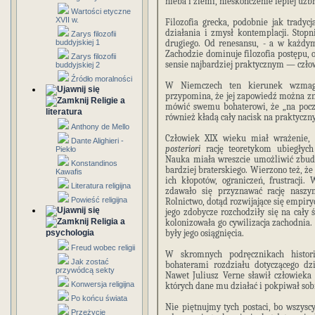
nieba i ziemi, nieskończenie lepiej uzb
Wartości etyczne
XVII w.
Filozofia grecka, podobnie jak tradycj
działania i zmysł kontemplacji. Stop
Zarys filozofii
buddyjskiej 1
drugiego. Od renesansu, - a w każdym
Zachodzie dominuje filozofia postępu,
Zarys filozofii
sensie najbardziej praktycznym — czło
buddyjskiej 2
Źródło moralności
W Niemczech ten kierunek wzmaga
przypomina, że jej zapowiedź można zn
Religie a
mówić swemu bohaterowi, że „na począ
literatura
również kładą cały nacisk na praktycz
Anthony de Mello
Człowiek XIX wieku miał wrażenie,
Dante Alighieri -
posteriori
rację teoretykom ubiegłych
Piekło
Nauka miała wreszcie umożliwić zbudo
Konstandinos
bardziej braterskiego. Wierzono też, że
Kawafis
ich kłopotów, ograniczeń, frustracji
Literatura religijna
zdawało się przyznawać rację naszy
Powieść religijna
Rolnictwo, dotąd rozwijające się empiry
jego zdobycze rozchodziły się na cały
Religia a
kolonizowała go cywilizacja zachodnia
psychologia
były jego osiągnięcia.
Freud wobec religii
W skromnych podręcznikach histori
Jak zostać
bohaterami rozdziału dotyczącego dzie
przywódcą sekty
Nawet Juliusz Verne sławił człowieka 
Konwersja religijna
których dane mu działać i pokpiwał sob
Po końcu świata
Nie piętnujmy tych postaci, bo wszyscy
Przeżycie