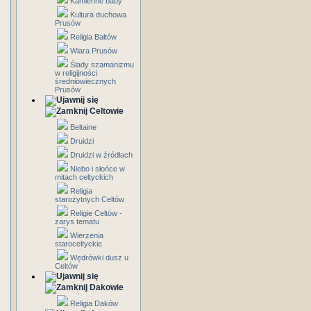
Kamienne baby
Kultura duchowa
Prusów
Religia Bałtów
Wiara Prusów
Ślady szamanizmu
w religijności
średniowiecznych
Prusów
Celtowie
Beltaine
Druidzi
Druidzi w źródłach
Niebo i słońce w
mitach celtyckich
Religia
starożytnych Celtów
Religie Celtów -
zarys tematu
Wierzenia
staroceltyckie
Wędrówki dusz u
Celtów
Dakowie
Religia Daków