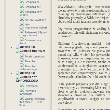
Szamanizm
Wyzyskiwacz, niszczyciel środowis
Szamanizm 2
towarzystwo tym niebezpieczniejsze, 
Szamanizm w
osłaniają się rzekomymi interesami 
Syberii
obrońców przyrody w ZSRR i w krajac
Kim jest szaman?
obojętności myśli marksistowskiej na te
Mity
kosmogoniczne Syberii
Czy trzeba przypominać, że według Le
„podstępem historii, służącym przyspie
Religie Azji i Syberii
- zarys tematu
procesem”.
Szamanizm w
Korei
Nieliczni filozofowie-naturaliści 
odmienne poglądy i wywierać pewien 
Totemizm
stwierdzał, że „ludzkość nie jest w pr
ponad nią, tylko w niej”. Jak powszec
Teoria totemizmu
Rousseau, które go niespokojny temper
Totemizm
że to z niej, a nie z książek, trzeb
wdzięczność za to, że głosił entuzjasty
Totemizm
przedmiot już nie tylko zimnej i obi
Malinowskiego
społeczeństwo konsumpcyjne, zanim je
ówczesnych technokratów, robi wrażenie
=>>
CHRONOLOGIA
O ile jednak przyroda jest dla niego 
Prehistoria
przecież nigdy uniwersalną Macierzą, św
Pierwsze
głosi w
Emilu
niekwestionowaną sup
cywilizacje
stworzenia. Również dla Buffona, 
wątpliwości: człowiek, stojący na s
Wielkie rewolucje
duchowe VII - IV w.
dozwolone.
p.n.e
W zeszłym stuleciu, z kolei, romantyc