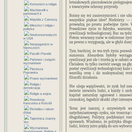
letniskowych pieczołowicie pielęgnujem
Komunizm a religia
z towarzystw ochrony przyrody.
Machiavelli o
państwach k
Boimy się też zanieczyszczeń i nie u
Matylda z Canossy
wszystkie piękne idee? Niektórzy — 
prowadzą po prostu podwójne życie. W
Mieszko I religia i
Prawdziwe życie to fabryka, warszta
polityka
cywilizacji technologicznej. Raz na tyd
Neokonserwatyzm
Potem wracamy znów w codzienne życie n
w USA
na pewno z rezygnacją, ale w głębi dusz
Neopoganizm w
Niemczech
Tym bardziej, że ten tryb życia pozwa
Pacelli i Pavelic
sumienia. Absurdem byłoby wyciąga
cywilizacji jest złe i trzeba ją w całośc
Państwo i związki
wyznaniowe
Chciałem tu tylko zwrócić uwagę na głę
postać cywilizacji technologicznej każ
Pierwsza
Poprawka
wszelką cenę i do maksymalnej rent
filozofii działania.
Prawo wyznaniowe
Religia i
Nie ulega wątpliwości, że zysk był za
demokracja
świecie niewielu ludzi, a każdy z n
Religie a wojna
kapitał naturalny ugorował i stanowi
ziemskiej, łagodzić skutki zbyt intensyw
Rewolucja
francuska a Kościół
Teraz jest inaczej, z oczywistych 
Richelieu i raison
natychmiastowego zysku, nie troszcząc
d'état
długofalowej. Politycy, pochłonięci 
Tajemnica Joanny
sprawach. Wiadomo, że polityka długof
'Arc
ludzi, którzy jutro pójdą do urn wyborcz
Wyznaniowa
Skandynawia: Religia a