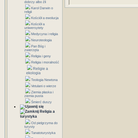
dobrzy albo źli
Karol Darwin o
religii
Kościół a ewolucja
Kościół a
uniwersytety
Medycyna i religia
Neuroteologia
Pan Bóg i
zwierzęta
Religia i geny
Religia i moralność
Religie a
ekologia
Teologia Newtona
Vetulani o wierze
Ziemia płaska i
ziemia pusta
Śmierć duszy
Religia a
turystyka
Od pielgrzyma do
turysty
Tanatoturystyka