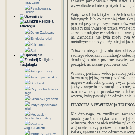
adresem jest obecnie i zbyt łatwa, i 
mistyczne
wyzwolić się od nieodpartych dawniej 
Psychologia r.
Freuda
Wątpliwości budzi tylko to, że ich suk
fałszywych lub co najmniej zbyt skraj
Religie a
panami przyrody i swych zamiarów wobe
etnologia
brałaby pod uwagę jej prawa, wydaje im 
zerwanie między człowiekiem a resztą 
Dzień Zaduszny
na Zachodzie nie była nigdy ową wie
Etnologia religii
metafizycznie przynależy, nie jest już 
Kult słońca
Człowiek utrzymuje z nią stosunki czys
Sati
żadnego obowiązku moralnego wobec sy
demiurg odniósł pozorne zwycięstwo 
Religie a
porządek na własne podobieństwo.”
socjologia
Akty przemocy
W naszej postawie wobec przyrody jest c
Ateizm po czesku
faszyzm są jej logicznym przedłużeniem
najpierw zakreślił granicę swych pr
Brat brud
jakby z rozpędu przesunął tę granicę w
Czy Zachód utracił
uznane za jedyne prawdziwie ludzkie
Boga
wzorca, który posłużył do odróżniania 
Grzechy i grzeszki
FILOZOFIA A CYWILIZACJA TECHNO
Instytucjonalizacja
religii
Nic dziwnego, że cywilizacji technol
McJudaizm -
Kabała dla każdego!
powściągać żadna etyka na miarę jej pot
w lustrze, chcąc w nich widzieć tylko o
Moda na
w gruncie rzeczy postawa mocno infan
wegetarianizm
świata, sprowadza ono odruchowo wszystk
Mordy rytualne w