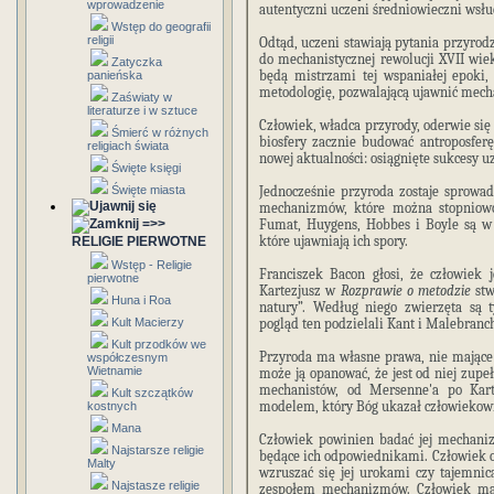
wprowadzenie
autentyczni uczeni średniowieczni wsłuc
Wstęp do geografii
religii
Odtąd, uczeni stawiają pytania przyrodzi
do mechanistycznej rewolucji XVII wiek
Zatyczka
będą mistrzami tej wspaniałej epoki,
panieńska
metodologię, pozwalającą ujawnić mecha
Zaświaty w
literaturze i w sztuce
Człowiek, władca przyrody, oderwie się 
Śmierć w różnych
biosfery zacznie budować antroposferę
religiach świata
nowej aktualności: osiągnięte sukcesy u
Święte księgi
Święte miasta
Jednocześnie przyroda zostaje sprow
mechanizmów, które można stopniowo 
=>>
Fumat, Huygens, Hobbes i Boyle są w 
które ujawniają ich spory.
RELIGIE PIERWOTNE
Wstęp - Religie
Franciszek Bacon głosi, że człowiek 
pierwotne
Kartezjusz w
Rozprawie o metodzie
stw
Huna i Roa
natury”. Według niego zwierzęta są 
Kult Macierzy
pogląd ten podzielali Kant i Malebranc
Kult przodków we
Przyroda ma własne prawa, nie mające 
współczesnym
Wietnamie
może ją opanować, że jest od niej zupełn
mechanistów, od Mersenne'a po Kart
Kult szczątków
modelem, który Bóg ukazał człowiekow
kostnych
Mana
Człowiek powinien badać jej mechaniz
Najstarsze religie
będące ich odpowiednikami. Człowiek o
Malty
wzruszać się jej urokami czy tajemni
Najstasze religie
zespołem mechanizmów. Człowiek ma 