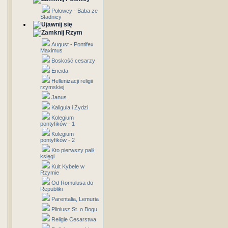
Połowcy - Baba ze
Stadnicy
Rzym
August - Pontifex
Maximus
Boskość cesarzy
Eneida
Hellenizacji religii
rzymskiej
Janus
Kaligula i Żydzi
Kolegium
pontyfików - 1
Kolegium
pontyfików - 2
Kto pierwszy palił
księgi
Kult Kybele w
Rzymie
Od Romulusa do
Republiki
Parentalia, Lemuria
Pliniusz St. o Bogu
Religie Cesarstwa