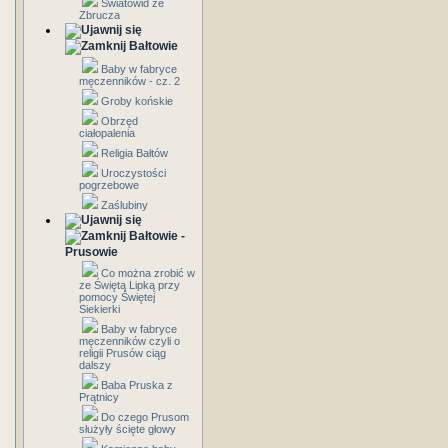
Światowid ze
Zbrucza
Bałtowie
Baby w fabryce
męczenników - cz. 2
Groby końskie
Obrzęd
ciałopalenia
Religia Bałtów
Uroczystości
pogrzebowe
Zaślubiny
Bałtowie -
Prusowie
Co można zrobić w
ze Świętą Lipką przy
pomocy Świętej
Siekierki
Baby w fabryce
męczenników czyli o
religii Prusów ciąg
dalszy
Baba Pruska z
Prątnicy
Do czego Prusom
służyły ścięte głowy