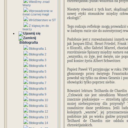
chrześcijański punkt widzenia na przyr
Wiedźmy znad
Warty
Niestety również z tych kart, skądiną
Wprowadzenie w
nowej etyki stosunków między człow
świat czarnej magii
ekologii”.
Wróżbiarstwo w ST
Z klątwą im do
Tego rodzaju refleksje mogą prowadzić 
twarzy
w żadnym razie nie do autentycznej rew
Podobnie jest z rozważaniami innych ws
Bibliografia
jak Jacques Ellul, Henri Friedel, Fran
o filozofii, albo Gabriel Marcel, choci
Bibliografia 1
rozróżnienie Spinozy między
natura n
Bibliografia 2
„wszystko, co żyje, jest święte, nie po
Bibliografia 3
pod koniec życia Albert Schweitzer.
Bibliografia 4
Papież Paweł VI przyjmując w roku 19
Bibliografia 5
głoszonego przez świętego Franciszk
Bibliografia 6
powołał się tylko na słowa Genesis i p
obowiązki tylko poprzez siebie.
Bibliografia 7
Bibliografia 8
Również lektura Teilharda de Chardin
Bibliografia 9
„Człowiek nie jest ośrodkiem Wszech
znacznie piękniejsze — strzelistą iglicą
Bibliografia 10
mniej niebezpieczny dla przyrody? 
Bibliografia 11
zasadnicze dane problemu. Jeśli ludz
Bibliografia 12
kolejnych „warstw”, jej przeznaczen
podobnie jak po wieku gadów przyszł
Bibliografia 13
Teilhard de Chardin nie oddala si
Bibliografia 14
chrześcijańskich.