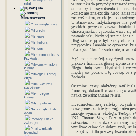
Rozwój historii
religii
w stosunku do przyrody transcendentny, 
do natury ( przyrodzenia ) , lecz do 
koniecznie znaleźć dla niego jakieś mi
zastrzeżeniem, że nie jest on zrodzony 
Mitoznawstwo
to stanowisko radykalniejsze niż pos
Czas święty i mity
greckich przyroda zawsze istniała i
Mit grecki
chrześcijańską i żydowską wiąże się id
nastanie taki, kiedy jej już nie będzie.
Mit i epos
„Bóg wrzucił ją w byt, kiedy chciał, i
Mit i kultura
przypomina Lenoble w cytowanej ksią
Mit i sen
późniejsze filozofie zachodnie, nawet 
Mit kosmogoniczny
Ks. Rodz.
Myśliciele chrześcijańscy żywili zresz
piękno i harmonia głoszą wprawdzie c
Mitologia w historii
Niego ułudą swych błyskotek i rzecz
kultury
między ów podziw a tę obawę, co z p
Mitologie Czarnej
Zachodu.
Afryki
Mitoznawstwo
Ostatnimi czasy niektórzy myśliciel
starożytne
francuscy, dokonali chwalebnego wysi
Mity - część
nauka, ze wskazaniami religii.
kultury
Mity o potopie
Przedmiotem swej refleksji uczynili s
poświęcone analizie tych zagadnień pr
Na początku była
woda
„innego wymiaru” ekologii.
Teologia ek
1972. Thomas Sieger Derr napisał d
Potwory ludzko-
człowieka
. Ten bardzo znamienny esej
zwierzęce
wysiłków człowieka dobrej woli, usił
Ptaki w mitach i
niezbędnymi dla przezwyciężenia obecn
legendach