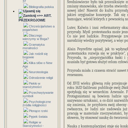
37
Średniowiecze było tak przeniknięte m
zmiany stanowiska, ale trzeba stwierdz
Bibliografia polska
nowej idei! Nawrót do kultu przyrod
jakieś oryginalne koncepcje. Tak się 
=>> ART.
hamujące, wśród których z pewnością na
PRZEKROJOWE
Chrześcijaństwo a
Luter, Kalwin i inni reformatorzy ok
pogaństwo
przyrody. Myśl protestancka może jeszc
Dlaczego
Co nie jest ludzkie. Przygotowuje zr
wierzymy w Boga?
narodziny wiedzy pozytywnej, a więc po
Gramatyka
moralności
Alain Peyrefitte opisał, jak to wpłyn
protestancka rozwija się w praktyce”, 
Jak rodzili się
bogowie
Przyroda, ta „nieprzyjaciółka łaski i
musiała być gotowa służyć celom człow
Kilka słów o New
Age
Przyroda miała z czasem stracić nawet t
Neuroteologia
renesansu.
Odrodzenie religii
Od XVII wieku główną rolę przejmuje
Piekło w
starożytności
roku 1632 Galileusz publikuje swój
Dial
spotykają się w weneckim Arsenale. F
Przechwytywanie
Protagonistami są bowiem ludzie upr
symboli
nazywano sztukami, a co dziś nazwali
Psychologiczne
się zmienia, że przybiera swój obecny 
źródła religijności
zwłaszcza, że ludzi nie zadowala już
Płonące rzeki
pracują w materiale rzeczywistości, 
Pępek świata
słowem, by stosować naukę do tworzenia
Religie w
Starożytności -
Nauka z kontemplacyjnej staje się konk