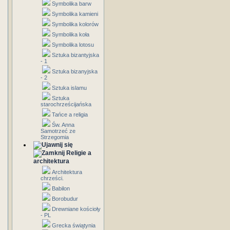
Symbolika barw
Symbolika kamieni
Symbolika kolorów
Symbolika koła
Symbolika lotosu
Sztuka bizantyjska
- 1
Sztuka bizanyjska
- 2
Sztuka islamu
Sztuka
starochrześcijańska
Tańce a religia
Św. Anna
Samotrzeć ze
Strzegomia
Religie a
architektura
Architektura
chrześci.
Babilon
Borobudur
Drewniane kościoły
- PL
Grecka świątynia