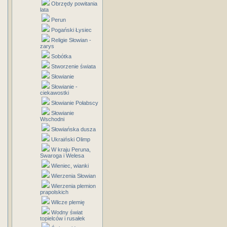
Obrzędy powitania
lata
Perun
Pogański Łysiec
Religie Słowian -
zarys
Sobótka
Stworzenie świata
Słowianie
Słowianie -
ciekawostki
Słowianie Połabscy
Słowianie
Wschodni
Słowiańska dusza
Ukraiński Olimp
W kraju Peruna,
Swaroga i Welesa
Wieniec, wianki
Wierzenia Słowian
Wierzenia plemion
prapolskich
Wilcze plemię
Wodny świat
topielców i rusałek