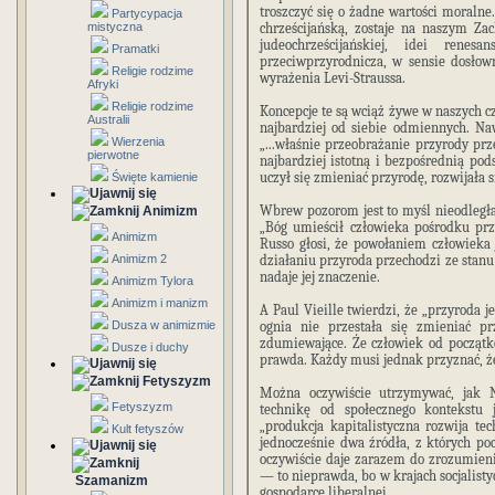
troszczyć się o żadne wartości moralne
Partycypacja
mistyczna
chrześcijańską, zostaje na naszym Za
judeochrześcijańskiej, idei renes
Pramatki
przeciwprzyrodnicza, w sensie dosło
Religie rodzime
wyrażenia Levi-Straussa.
Afryki
Religie rodzime
Koncepcje te są wciąż żywe w naszych c
Australii
najbardziej od siebie odmiennych. N
Wierzenia
„...właśnie przeobrażanie przyrody prz
pierwotne
najbardziej istotną i bezpośrednią pod
uczył się zmieniać przyrodę, rozwijała si
Święte kamienie
Wbrew pozorom jest to myśl nieodległa 
Animizm
„Bóg umieścił człowieka pośrodku przy
Animizm
Russo głosi, że powołaniem człowieka j
Animizm 2
działaniu przyroda przechodzi ze stanu
nadaje jej znaczenie.
Animizm Tylora
Animizm i manizm
A Paul Vieille twierdzi, że „przyroda 
Dusza w animizmie
ognia nie przestała się zmieniać pr
zdumiewające. Że człowiek od początkó
Dusze i duchy
prawda. Każdy musi jednak przyznać, że
Fetyszyzm
Można oczywiście utrzymywać, jak 
Fetyszyzm
technikę od społecznego kontekstu 
„produkcja kapitalistyczna rozwija tec
Kult fetyszów
jednocześnie dwa źródła, z których po
oczywiście daje zarazem do zrozumienia,
— to nieprawda, bo w krajach socjalisty
Szamanizm
gospodarce liberalnej.