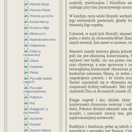
zrodziły, cywilizacjom i filozofiom 
Historia Boga
unikając przy tym prymitywnego mani
Historia Piekła
W każdym razie wiele filozofii wscho
Historia grzechu
jego wielorakich postaciach, głosiły
Kozioł ofiarny
stanowią Jego cząstkę.
Krytyka religii
Człowiek, w myśl tych filozofii, stanowi
Mistycyzm
jeden z wielu jej elementów.Mówi Rama
Nadnaturalna moc
swych tworach. Jest nawet w mrówce; różn
Objawienia
Również zasady taoizmu głoszą jedność 
Oblicza
reinkarnacji
jeśli nie jest absolutną koniecznością. 
wyżywić swe bydło, nie ma prawa roz
Ofiara
czyn zbyteczny, a więc sprzeczny z z
Opętanie
bezwzględną konieczność chronienia pr
Piekło
konkretne zalecenia. Głoszą, że wolno 
zaspokojenia potrzeb, i że trzeba cz
Początki badań
religii PL
Taoiści zaprawiali się w obywaniu si
znajomości dzikiej roślinności. Taki t
Początki
częściach Chin aż do naszych czasów (K.
religioznawstwa
Politeizm
Księga nagród i kar,
chiński zbiór
Raj
konieczności chronienia zwierząt i roś
dalej. Pobożni dżiniści osłaniali usta
Religijność a
duchowość
muszki, i zamiatali ziemię tam, gdz
najskromniejszej mróweczki.
Sumienie
Symbol
Buddyzm i hinduizm pełne są takich roz
System ofiarny
wszystkim i wszystko jest Bogiem. Cz