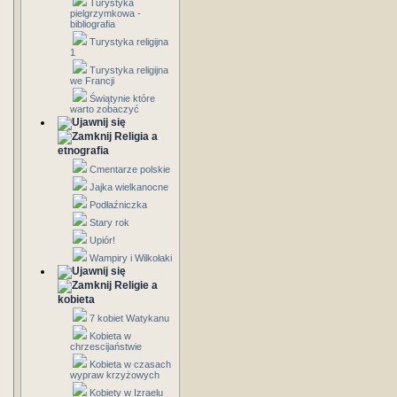
Turystyka
pielgrzymkowa -
bibliografia
Turystyka religijna
1
Turystyka religijna
we Francji
Świątynie które
warto zobaczyć
Religia a
etnografia
Cmentarze polskie
Jajka wielkanocne
Podłaźniczka
Stary rok
Upiór!
Wampiry i Wilkołaki
Religie a
kobieta
7 kobiet Watykanu
Kobieta w
chrzescijaństwie
Kobieta w czasach
wypraw krzyżowych
Kobiety w Izraelu