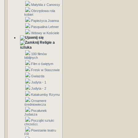
Matylda z Canossy
Obrzędowa rola
kobiet
Papieżyca Joanna
Pasqualina Lehner
Wdowy w Kościele
Religie a
sztuka
100 filmów
biblijnych
Film o świętym
Fresk w Staszowie
Gwiazda
Judyta - 1
Judyta - 2
Katakumby Rzymu
Ornament
średniowiecza
Pocałunek
Judasza
Początki sztuki
chrześci.
Powstanie teatru
FR