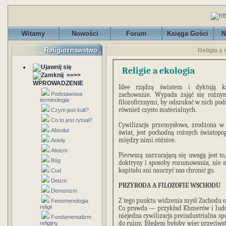
Witamy
Nowości
Forum
Księga Gości
N
Religioznawstwo
Religia a 
Religie a ekologia
==>>
WPROWADZENIE
Idee rządzą światem i dyktują k
Podstawowa
zachowanie. Wypada zająć się rożny
terminologia
filozoficznymi, by odszukać w nich po
również czysto materialnych.
Czym jest kult?
Co to jest rytuał?
Cywilizacja przemysłowa, zrodzona w
Absolut
świat, jest pochodną rożnych światop
między nimi różnice.
Anioły
Ateizm
Pierwszą narzucającą się uwagą jest to
Bóg
doktryny i sposoby rozumowania, nie 
kapitału ani nauczyć nas chronić go.
Cud
Deizm
PRZYRODA A FILOZOFIE WSCHODU
Demonizm
Z tego punktu widzenia myśl Zachodu os
Fenomenologia
religii
Co prawda — przykład Khmerów i ludów
niejedna cywilizacja preindustrialna spu
Fundamentalizm
do ruiny. Błędem byłoby więc przeciwsta
religijny