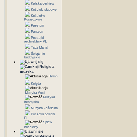
Kaliska cerkiew
Kościoły słupowe
Kościół w
Kosieczynie
Paestum
Panteon
Początki
architektury PL
Tadż Mahal
Świątynie
buddyjskie
Religie a
muzyka
Hymn
Kolęda
Muzyka Wed
Muzyka
hebrajska
Muzyka kościelna
Początki polifonii
PL
Śpiew
kościelny
Religie a