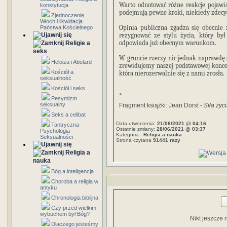
Warto odnotować różne reakcje pojawia
konstytucja
podejmują pewne kroki, niekiedy zdec
Zjednoczenie
Włoch i likwidacja
Opinia publiczna zgadza się obecnie
Państwa Kościelnego
rezygnować ze stylu życia, który był
odpowiada już obecnym warunkom.
Religie a
seks
W gruncie rzeczy nic jednak naprawdę s
Heloiza i Abelard
zrewidujemy naszej podstawowej koncep
Kościół a
która nierozerwalnie się z nami zrosła.
seksualność
Kościół i seks
*
Pesymizm
seksualny
Fragment książki: Jean Dorst -
Siła życ
Seks a celibat
Data utworzenia:
21/06/2021 @ 04:16
Tantryczna
Ostatnie zmiany:
28/06/2021 @ 03:37
Psychologia
Kategoria :
Religia a nauka
Seksualności
Strona czytana
91441 razy
Religia a
nauka
Bóg a inteligencja
Choroba a religia w
antyku
Chronologia biblijna
Czy przed wielkim
wybuchem był Bóg?
Nikt jeszcze 
Dlaczego jesteśmy