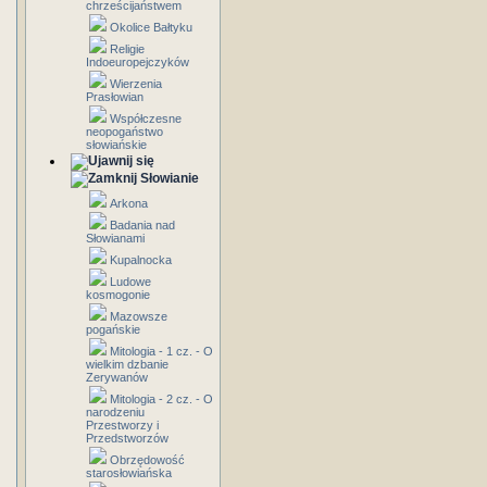
chrześcijaństwem
Okolice Bałtyku
Religie
Indoeuropejczyków
Wierzenia
Prasłowian
Współczesne
neopogaństwo
słowiańskie
Słowianie
Arkona
Badania nad
Słowianami
Kupalnocka
Ludowe
kosmogonie
Mazowsze
pogańskie
Mitologia - 1 cz. - O
wielkim dzbanie
Zerywanów
Mitologia - 2 cz. - O
narodzeniu
Przestworzy i
Przedstworzów
Obrzędowość
starosłowiańska