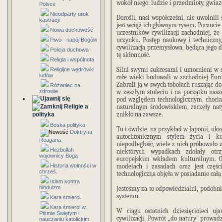
wokół niego: ludzie i przedmioty, gwiaz
Polsce
Nieodparty urok
Dorośli, nasi współcześni, nie uwolnil
kastracji
jest wciąż ich głównym rysem. Poczucie
Nowa duchowość
uczestników cywilizacji zachodniej, ż
uczynku. Postęp naukowy i techniczny
Piwo - napój Bogów
cywilizacja przemysłowa, będąca jego 
Policja duchowa
tę skłonność.
Religia i wspólnota
Silni swymi sukcesami i umocnieni w 
Religijne wędrówki
ludów
całe wieki budowali w zachodniej Europ
Zabrali ją w swych tobołach ruszając 
Różaniec na
zdrowie
w zeszłym stuleciu i na początku nasz
pod względem technologicznym, chocia
Religie a
naturalnym środowiskiem, zaczęły nat
znikło na zawsze.
polityka
Boska polityka
Tu i ówdzie, na przykład w Japonii, uks
Doktryna
autochtonicznym stylem życia i ku
Reagana
niepodległość, wiele z nich próbowało 
Hezbollah
niektórych wypadkach zdołały otrz
wojownicy Boga
europejskim wkładem kulturalnym. Go
Historia wolności w
modelach i zasadach oraz jest częśc
chrześ.
technologiczna objęła w posiadanie całą
Islam kontra
hinduizm
Jesteśmy za to odpowiedzialni, podobni
systemu.
Kara śmierci
Kara śmierci w
W ciągu ostatnich dziesięcioleci uj
Piśmie Świętym i
cywilizacji. Powrót „do natury” prowa
nauczaniu katolickim