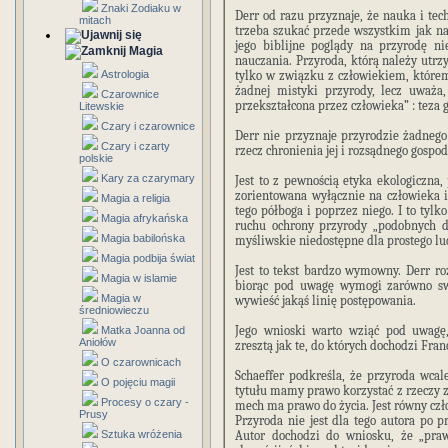
Znaki Zodiaku w
Derr od razu przyznaje, że nauka i tec
mitach
trzeba szukać przede wszystkim jak na
jego biblijne poglądy na przyrodę n
Magia
nauczania. Przyroda, którą należy utrz
Astrologia
tylko w związku z człowiekiem, którem
żadnej mistyki przyrody, lecz uważa, 
Czarownice
przekształcona przez człowieka” : teza 
Litewskie
Czary i czarownice
Derr nie przyznaje przyrodzie żadnego
Czary i czarty
rzecz chronienia jej i rozsądnego gosp
polskie
Kary za czarymary
Jest to z pewnością etyka ekologiczna,
zorientowana wyłącznie na człowieka i 
Magia a religia
tego półboga i poprzez niego. I to tylk
Magia afrykańska
ruchu ochrony przyrody „podobnych do
Magia babilońska
myśliwskie niedostępne dla prostego lu
Magia podbija świat
Jest to tekst bardzo wymowny. Derr ro
Magia w islamie
biorąc pod uwagę wymogi zarówno swej
Magia w
wywieść jakąś linię postępowania.
średniowieczu
Jego wnioski warto wziąć pod uwagę,
Matka Joanna od
Aniołów
zresztą jak te, do których dochodzi Franc
O czarownicach
Schaeffer podkreśla, że przyroda wcale
O pojęciu magii
tytułu mamy prawo korzystać z rzeczy z
Procesy o czary -
mech ma prawo do życia. Jest równy czł
Prusy
Przyroda nie jest dla tego autora po 
Sztuka wróżenia
Autor dochodzi do wniosku, że „pra